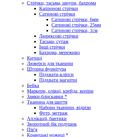
Стрічки, тасьма, шнури, бахрома
Капронові стрічки
Сатинові стрічки
Сатинові стрічки, 6мм
Сатинові стрічки, 25мм
Сатинові стрічки, 1см
Люрексові стрічки
Тасьма, сутаж
Інші стрічки
Бахрома, мереживо
Китиці
Люверси для тканини
Шторна фурнітура
Підхвати-кліпси
Підхвати магнітні
Бейка
Маркери, олівці, крейда, копіри
Замки-блискавки *
Тканина для шиття
Набори тканини, відрізи
Фетр, метраж
Аплікації, бантики
Зворотний бік подушок
Пір'я
Кравецькі ножиці *