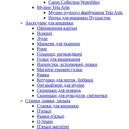
Caron Collection Waterlilies
Муліне Tela Artis
Муліне ручного фарбування Tela Artis
Нитка для вишивки Пухнастик
Аксесуари для вишивки
Оформлення картин
Ножиці
Лупи
Маркери для тканини
Різне
Гольниці, нитковдівачі
Голки для вишивання
Наперстки, вспорювачі, різаки
Магніти-тримачі голки
Рамки
Котушки для ниток, бобінки
Органайзери для муліне
Скриньки для ножиць
Скриньки для рукоділля, смітнички
Станки, рамки, пяльца
Станки для вишивки
П'яльці
Рамки-п'яльці
Q-Snaps
П'яльці магнітні