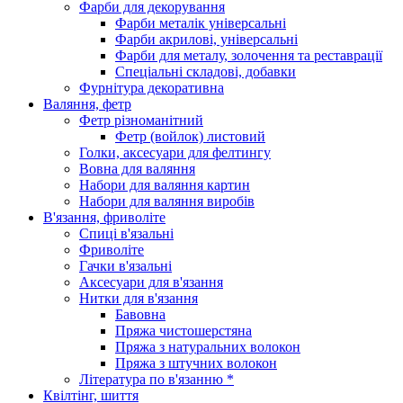
Фарби для декорування
Фарби металік універсальні
Фарби акрилові, універсальні
Фарби для металу, золочення та реставрації
Спеціальні складові, добавки
Фурнітура декоративна
Валяння, фетр
Фетр різноманітний
Фетр (войлок) листовий
Голки, аксесуари для фелтингу
Вовна для валяння
Набори для валяння картин
Набори для валяння виробів
В'язання, фриволіте
Спиці в'язальні
Фриволіте
Гачки в'язальні
Аксесуари для в'язання
Нитки для в'язання
Бавовна
Пряжа чистошерстяна
Пряжа з натуральних волокон
Пряжа з штучних волокон
Література по в'язанню *
Квілтінг, шиття