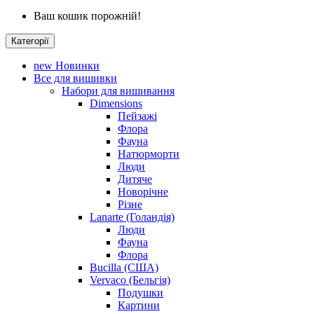
Ваш кошик порожній!
Категорії
new
Новинки
Все для вишивки
Набори для вишивання
Dimensions
Пейзажі
Флора
Фауна
Натюрморти
Люди
Дитяче
Новорічне
Різне
Lanarte (Голандія)
Люди
Фауна
Флора
Bucilla (США)
Vervaco (Бельгія)
Подушки
Картини