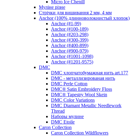
Micro Ice Chenill
Муліне різне
Стрічки для вишивання 2 мм, 4 мм
Anchor (100% длинноволокнистый хлопок)
Anchor (#1-99)
Anchor (#100-189)
Anchor (#203-298)
Anchor (#300-399)
Anchor (#400-899)
Anchor (#900-979)
Anchor (#1001-1098)
Anchor (#1201-9575)
DMC
DMC хлопчатобумажная нить art.177
DMC - металлизированая нить
DMC Perle Cotton
DMC® Satin Embroidery Floss
DMC® Tapestry Wool Skein
DMC Color Variations
DMC Diamant Metallic Needlework
Thread
Наборы мулине
DMC Etoile
Caron Collection
Caron Collection Wildflowers