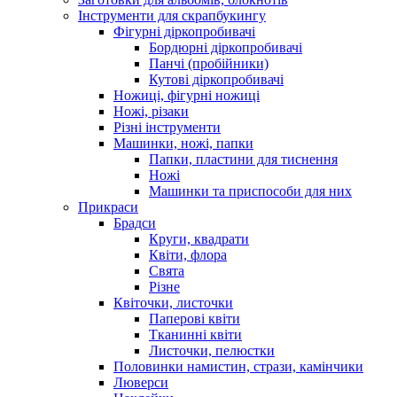
Інструменти для скрапбукингу
Фігурні діркопробивачі
Бордюрні діркопробивачі
Панчі (пробійники)
Кутові діркопробивачі
Ножиці, фігурні ножиці
Ножі, різаки
Різні інструменти
Машинки, ножі, папки
Папки, пластини для тиснення
Ножі
Машинки та приспособи для них
Прикраси
Брадси
Круги, квадрати
Квіти, флора
Свята
Різне
Квіточки, листочки
Паперові квіти
Тканинні квіти
Листочки, пелюстки
Половинки намистин, стрази, камінчики
Люверси