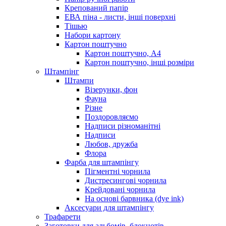
Крепований папір
ЕВА піна - листи, інші поверхні
Тішью
Набори картону
Картон поштучно
Картон поштучно, А4
Картон поштучно, інші розміри
Штампінг
Штампи
Візерунки, фон
Фауна
Різне
Поздоровляємо
Надписи різноманітні
Надписи
Любов, дружба
Флора
Фарба для штампінгу
Пігментні чорнила
Дистресингові чорнила
Крейдовані чорнила
На основі барвника (dye ink)
Аксесуари для штампінгу
Трафарети
Заготовки для альбомів, блокнотів