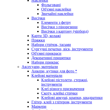
Наклейки
Фольговані
Об'ємні наклейки
Звичайні наклейки
Висічки
Елементи з фетру
Висічки з пінорезини
Висічки з картону (чіпборд)
Карти 3D, колажі
Пряжки
Набори стрічок, тасьми
Сургучні печатки, віск, інструменти
Об'ємні прикраси
Декоративні прищепки
Набори прикрас
Аксесуари, матеріали
Анкери, кутики для фото *
Клейові матеріали
Клейові пістолети, стержні,
інструменти
Клеї різного призначення
Скотч, клейкі стрічки
Клейові аркуші, крапки, квадратики
Глітер, клей з глітером, інструменти
Маркери