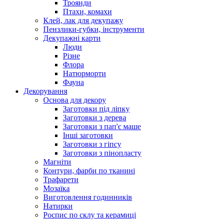
Троянди
Птахи, комахи
Клей, лак для декупажу
Пензлики-губки, інструменти
Декупажні карти
Люди
Різне
Флора
Натюрморти
Фауна
Декорування
Основа для декору
Заготовки під ліпку
Заготовки з дерева
Заготовки з пап'є маше
Інші заготовки
Заготовки з гіпсу
Заготовки з пінопласту
Магніти
Контури, фарби по тканині
Трафарети
Мозаїка
Виготовлення годинників
Натирки
Роспис по склу та керамиці