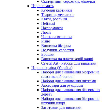
Скатертини, серфетки, мішечки
Чарiвна мить
Кумедні картинки
Тварини, метелики
Квіти, рослини
Пейзажі
Натюрморти
Люди
Часткова вишивка
Різне
Вишивка бісером
Подушки, серветки
Брошки
Вишивка на пластиковій канві
Crystal Art - набори для вишивки
Чарівна країна (Україна)
Набори для вишивання бісером на
пластиковій основі
Набори для вишивання нитками
Аксесуари для рукоділля
Набори для вишивання бісером по
дереву
Набори для вишивання бісером на
штучній шкірі
Заготовки для вишивки