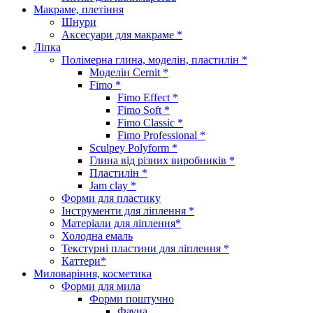
Макраме, плетіння
Шнури
Аксесуари для макраме *
Ліпка
Полімерна глина, моделін, пластилін *
Моделін Cernit *
Fimo *
Fimo Effect *
Fimo Soft *
Fimo Classic *
Fimo Professional *
Sculpey Polyform *
Глина від різних виробників *
Пластилін *
Jam clay *
Форми для пластику
Інструменти для ліплення *
Матеріали для ліплення*
Холодна емаль
Текстурні пластини для ліплення *
Каттери*
Миловаріння, косметика
Форми для мила
Форми поштучно
Фауна