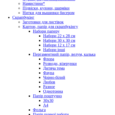
Намистини*
Підвіски, кулони, шарміки
Нитки для вышивки бисером
Скрапбукінг
Заготовки для листівок
Картон, папір для скрапбукінгу
Набори паперу
Набори 22 х 28 см
Набори 30 х 30 см
Набори 12 х 17 см
Набори інші
Пергаментний папір, велум, калька
Флора
Розводи, візерунки
Дитяча тема
Фауна
Чорно-білий
Любов
Разное
Однотонна
Папір поштучно
30х30
А4
Фольга
Папір ручної работи