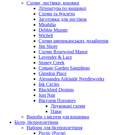
Схеми, листівки, книжки
Література по вишивці
Схеми та буклети
Заготовки для листівок
Mirabilia
Debbie Mumm
Wichelt
Схеми американських дизайнерів
Jim Shore
Cхеми Rosewood Manor
Lavender & Lace
Stoney Creek
Cottage Garden Samplings
Glendon Place
Alessandra Adelaide Needleworks
Ink Circles
Blackbird Designs
Just Nan
Вікторія Попович
Друковані схеми
Паки
Вироби з місцем для вишивки
Бісер, бісероплетіння
Набори для бісероплетіння
Ріоліс (Росія)