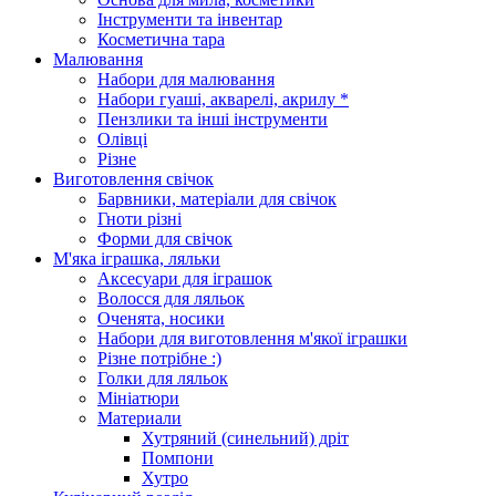
Інструменти та інвентар
Косметична тара
Малювання
Набори для малювання
Набори гуаші, акварелі, акрилу *
Пензлики та інші інструменти
Олівці
Різне
Виготовлення свічок
Барвники, матеріали для свічок
Гноти різні
Форми для свічок
М'яка іграшка, ляльки
Аксесуари для іграшок
Волосся для ляльок
Оченята, носики
Набори для виготовлення м'якої іграшки
Різне потрібне :)
Голки для ляльок
Мініатюри
Материали
Хутряний (синельний) дріт
Помпони
Хутро