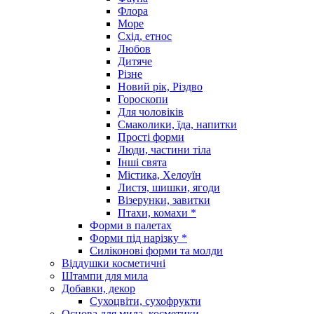
Флора
Море
Схід, етнос
Любов
Дитяче
Різне
Новий рік, Різдво
Гороскопи
Для чоловіків
Смаколики, їда, напитки
Прості форми
Люди, частини тіла
Інші свята
Містика, Хелоуїн
Листя, шишки, ягоди
Візерунки, завитки
Птахи, комахи *
Форми в палетах
Форми під нарізку *
Силіконові форми та молди
Віддушки косметичні
Штампи для мила
Добавки, декор
Сухоцвіти, сухофрукти
Основа для мила, косметики