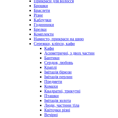
Прикраси для волосся
Брошки
Браслети
Різне
Каблучки
Годинники
Брелки
Комплекти
Намисто, прикраси на шию
Сережки, кліпси, кафи
Кафи
Асиметричні, з двох частин
Бантики
Сердця, любовь
Краплі
Імітація бірюзи
Імітація перлин
Предмети
Комахи
Квадратні, трикутні
Пташки
Імітація золота
Люди, частини тіла
Квіточки різні
Вечірні