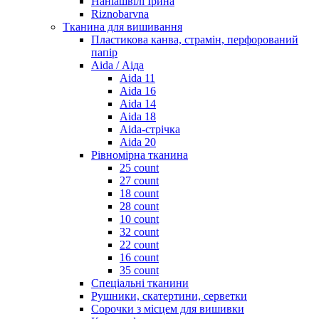
Наніашвілі Ірина
Riznobarvna
Тканина для вишивання
Пластикова канва, страмін, перфорований
папір
Aida / Аіда
Aida 11
Aida 16
Aida 14
Aida 18
Aida-стрічка
Aida 20
Рівномірна тканина
25 count
27 count
18 count
28 count
10 count
32 count
22 count
16 count
35 count
Спеціальні тканини
Рушники, скатертини, серветки
Сорочки з місцем для вишивки