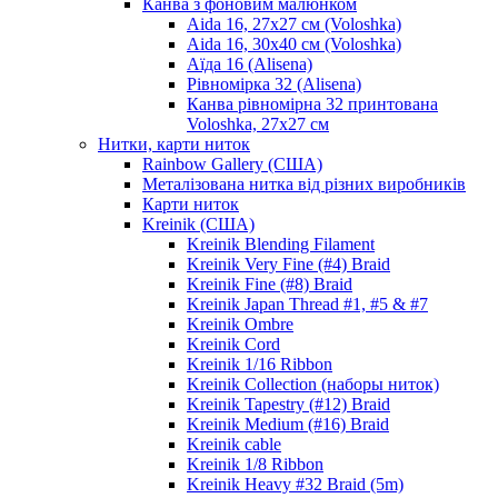
Канва з фоновим малюнком
Aida 16, 27х27 см (Voloshka)
Aida 16, 30х40 см (Voloshka)
Аїда 16 (Alisena)
Рівномірка 32 (Alisena)
Канва рівномірна 32 принтована
Voloshka, 27х27 см
Нитки, карти ниток
Rainbow Gallery (США)
Металізована нитка від різних виробників
Карти ниток
Kreinik (США)
Kreinik Blending Filament
Kreinik Very Fine (#4) Braid
Kreinik Fine (#8) Braid
Kreinik Japan Thread #1, #5 & #7
Kreinik Ombre
Kreinik Cord
Kreinik 1/16 Ribbon
Kreinik Collection (наборы ниток)
Kreinik Tapestry (#12) Braid
Kreinik Medium (#16) Braid
Kreinik cable
Kreinik 1/8 Ribbon
Kreinik Heavy #32 Braid (5m)