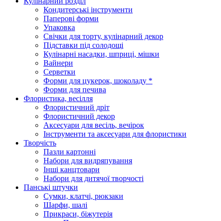
Кулінарний розділ
Кондитерські інструменти
Паперові форми
Упаковка
Свічки для торту, кулінарний декор
Підставки під солодощі
Кулінарні насадки, шприці, мішки
Вайнери
Серветки
Форми для цукерок, шоколаду *
Форми для печива
Флористика, весілля
Флористичний дріт
Флористичний декор
Аксесуари для весіль, вечірок
Інструменти та аксесуари для флористики
Творчість
Пазли картонні
Набори для видряпування
Інші канцтовари
Набори для дитячої творчості
Панські штучки
Сумки, клатчі, рюкзаки
Шарфи, шалі
Прикраси, біжутерія