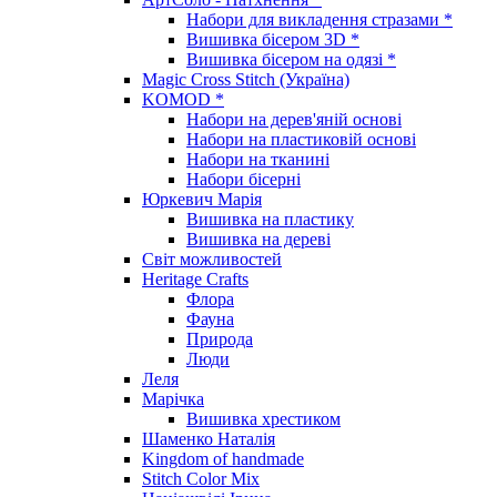
Набори для викладення стразами *
Вишивка бісером 3D *
Вишивка бісером на одязі *
Magic Cross Stitch (Україна)
KOMOD *
Набори на дерев'яній основі
Набори на пластиковій основі
Набори на тканині
Набори бісерні
Юркевич Марія
Вишивка на пластику
Вишивка на дереві
Світ можливостей
Heritage Crafts
Флора
Фауна
Природа
Люди
Леля
Марічка
Вишивка хрестиком
Шаменко Наталія
Kingdom of handmade
Stitch Color Mix