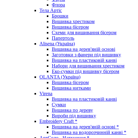
Флора
Тела Артіс
Брошки
Вишивка хрестиком
Вишивка бісером
Схеми для вишивання бісером
Папертоль
Alisena (Україна)
Вишивка на дерев'яній основі
Заготовки з фанери під вишивку
Вишивка на пластиковій канві
Набори для вишивання хрестиком
Еко-сумки під вишивку бісером
OLANTA (Україна)
Вишивка бісером
Вишивка нитками
Virena
Вишивка на пластиковій канві
Сумки
Вишивка по дереву
Вироби під вишивку
Embroidery Craft *
Вишивка на дерев'яній основі *
Вишивка на водорозчинній канві *
АртСоло - Натхнення *