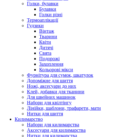
Голки, булавки
Булавки
Голки різні
Термоаплікації
Гудзики
Вінтаж
Тварини
Квіти
Дитячі
Свята
Подорожі
Захоплення
Кольорові мікси
Фурнітура для сумок, шкатулок
Допоміжне для шиття
Ножі, аксесуари до них
Клей, добавки для тканини
Для швейних машинок
Набори для квілтінгу
Лінійки, шаблони, трафарети, мати
Нитки для шиття
Килимарство
Набори для килимарства
Аксесуари для килимарства
Нитки для килимарства