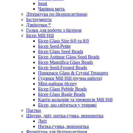
Інші
Чарівна мить
Література по бісероплетінню
Інструменти
Дзвіночки *
Голки для роботи з бісером
Бісер Mill Hill
Бісер Glass Size 6/0 та 8/0
Бісер Seed-Petite
Бісер Glass Seed Beads
Бісер Antique Glass Seed Beads
Бісер Magnifica Glass Beads
Бісер Seed-Frosted Beads
Прикраси Glass & Crystal Treasures
Гудзики Mill Hill (ручна работа)
Міні-набори бісеру
Бісер Glass Pebble Beads
Бісер Glass Bugle Beads
Карти кольорів та трежерсів Mill Hill
Бісер, що світиться у темряві
Паєтки
Шнури, дріт, нитка-гумка, мононитка
Дріт
Нитка-гумка, мононитка
Фурнітура для бісероплетіння