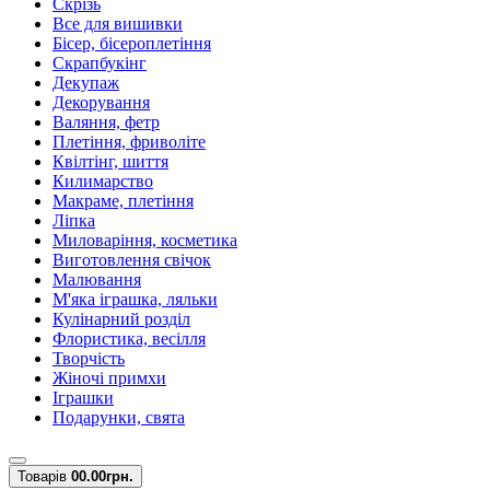
Скрізь
Все для вишивки
Бісер, бісероплетіння
Скрапбукінг
Декупаж
Декорування
Валяння, фетр
Плетіння, фриволіте
Квілтінг, шиття
Килимарство
Макраме, плетіння
Ліпка
Миловаріння, косметика
Виготовлення свічок
Малювання
М'яка іграшка, ляльки
Кулінарний розділ
Флористика, весілля
Творчість
Жіночі примхи
Іграшки
Подарунки, свята
Товарів
0
0.00грн.