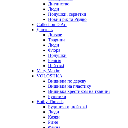
Дитинство
Люди
Подушки, серветки
Новий рік та Різдво
Collection D'Art
Дантель
Дитяче
Тварини
Люди
Флора
Подушки
Релігія
Пейзажі
Mary Maxim
VOLOSHKA
Вишивка по дереву
Вишивка на пластику
Вишивка хрестиком на тканині
Рушники
Bothy Threads
Будиночки, пейзажі
Люди
Казки
Різне
Фауна