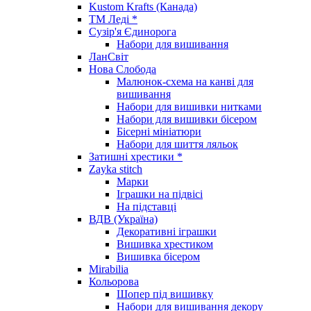
Kustom Krafts (Канада)
ТМ Леді *
Сузір'я Єдинорога
Набори для вишивання
ЛанСвіт
Нова Слобода
Малюнок-схема на канві для
вишивання
Набори для вишивки нитками
Набори для вишивки бісером
Бісерні мініатюри
Набори для шиття ляльок
Затишні хрестики *
Zayka stitch
Марки
Іграшки на підвісі
На підставці
ВДВ (Україна)
Декоративні іграшки
Вишивка хрестиком
Вишивка бісером
Mirabilia
Кольорова
Шопер під вишивку
Набори для вишивання декору