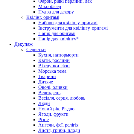
Фарби, рідкі перлини, лак
Мікробісер
Пудра для декору
Квілінг, оригамі
Набори для квілінгу, оригамі
Інструменти для квілінгу, оригамі
Папір для оригамі
Папір для квілінгу*
Декупаж
Серветки
Кухня, натюрморти
Квіти, рослини
Візерунки, фон
Морська тема
Тварини
Дитяче
Овочі, оливки
Великдень
Весілля, серця, любовь
Люди
Новий рік, Різдво
Ягоди, фрукти
Різне
Ангели, феї, релігія
Листя, гриби, плоди