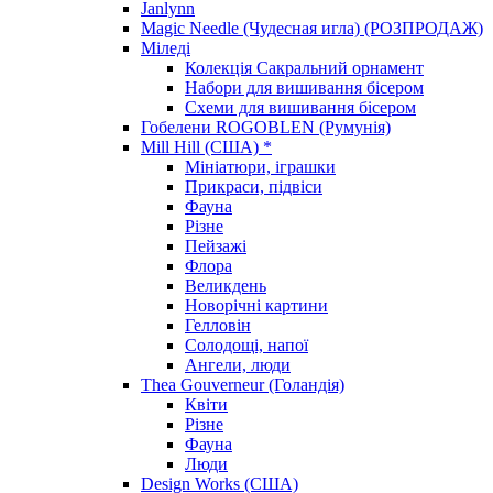
Janlynn
Magic Needle (Чудесная игла) (РОЗПРОДАЖ)
Міледі
Колекція Сакральний орнамент
Набори для вишивання бісером
Схеми для вишивання бісером
Гобелени ROGOBLEN (Румунія)
Mill Hill (США) *
Мініатюри, іграшки
Прикраси, підвіси
Фауна
Різне
Пейзажі
Флора
Великдень
Новорічні картини
Гелловін
Солодощі, напої
Ангели, люди
Thea Gouverneur (Голандія)
Квіти
Різне
Фауна
Люди
Design Works (США)