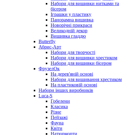
Набори для вишивки нитками та
бісером
Іграшки у пластику
Панорамна вишивка
Новорічні прикраси
Великодній декор
Вишивка гладдю
Butterfly
Абрис-Арт
Набори для творчості
Набори для вишивки хрестиком
Набори для вишивки бісером
ФрузелОк
На дерев'яній основі
Набори для вишивання хрестиком
На пластиковій основі
Набори інших виробників
Luca-S
Гобелени
Класика
Різне
Пейзажі
Фауна
Квіти
Натюрморти