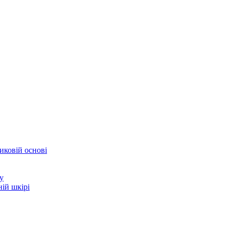
иковій основі
у
ій шкірі