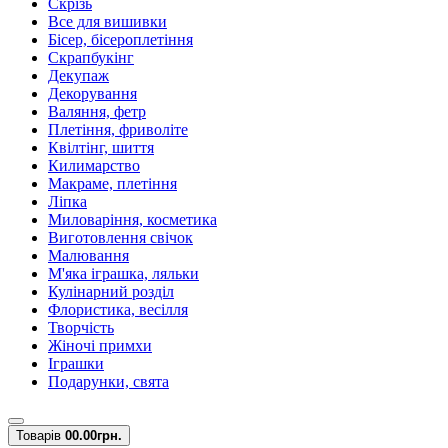
Скрізь
Все для вишивки
Бісер, бісероплетіння
Скрапбукінг
Декупаж
Декорування
Валяння, фетр
Плетіння, фриволіте
Квілтінг, шиття
Килимарство
Макраме, плетіння
Ліпка
Миловаріння, косметика
Виготовлення свічок
Малювання
М'яка іграшка, ляльки
Кулінарний розділ
Флористика, весілля
Творчість
Жіночі примхи
Іграшки
Подарунки, свята
Товарів
0
0.00грн.