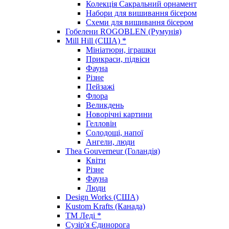
Колекція Сакральний орнамент
Набори для вишивання бісером
Схеми для вишивання бісером
Гобелени ROGOBLEN (Румунія)
Mill Hill (США) *
Мініатюри, іграшки
Прикраси, підвіси
Фауна
Різне
Пейзажі
Флора
Великдень
Новорічні картини
Гелловін
Солодощі, напої
Ангели, люди
Thea Gouverneur (Голандія)
Квіти
Різне
Фауна
Люди
Design Works (США)
Kustom Krafts (Канада)
ТМ Леді *
Сузір'я Єдинорога