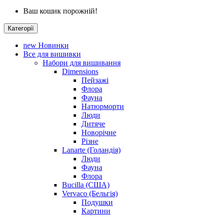
Ваш кошик порожній!
Категорії
new
Новинки
Все для вишивки
Набори для вишивання
Dimensions
Пейзажі
Флора
Фауна
Натюрморти
Люди
Дитяче
Новорічне
Різне
Lanarte (Голандія)
Люди
Фауна
Флора
Bucilla (США)
Vervaco (Бельгія)
Подушки
Картини