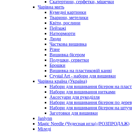
Скатертини, серфетки, мішечки
Чарiвна мить
Кумедні картинки
Тварини, метелики
Квіти, рослини
Пейзажі
Натюрморти
Люди
Часткова вишивка
Різне
Вишивка бісером
Подушки, серветки
Брошки
Вишивка на пластиковій канві
Crystal Art - набори для вишивки
Чарівна країна (Україна)
Набори для вишивання бісером на пласт
Набори для вишивання нитками
Аксесуари для рукоділля
Набори для вишивання бісером по дерев
Набори для вишивання бісером на штучн
Заготовки для вишивки
Janlynn
Magic Needle (Чудесная игла) (РОЗПРОДАЖ)
Міледі