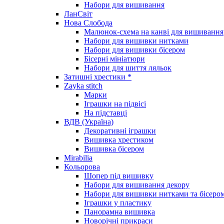
Набори для вишивання
ЛанСвіт
Нова Слобода
Малюнок-схема на канві для вишивання
Набори для вишивки нитками
Набори для вишивки бісером
Бісерні мініатюри
Набори для шиття ляльок
Затишні хрестики *
Zayka stitch
Марки
Іграшки на підвісі
На підставці
ВДВ (Україна)
Декоративні іграшки
Вишивка хрестиком
Вишивка бісером
Mirabilia
Кольорова
Шопер під вишивку
Набори для вишивання декору
Набори для вишивки нитками та бісеро
Іграшки у пластику
Панорамна вишивка
Новорічні прикраси