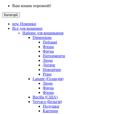
Ваш кошик порожній!
Категорії
new
Новинки
Все для вишивки
Набори для вишивання
Dimensions
Пейзажі
Флора
Фауна
Натюрморти
Люди
Дитяче
Новорічне
Різне
Lanarte (Голандія)
Люди
Фауна
Флора
Bucilla (США)
Vervaco (Бельгія)
Подушки
Картини