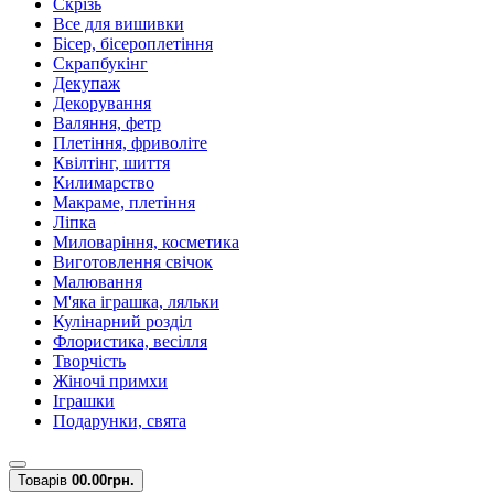
Скрізь
Все для вишивки
Бісер, бісероплетіння
Скрапбукінг
Декупаж
Декорування
Валяння, фетр
Плетіння, фриволіте
Квілтінг, шиття
Килимарство
Макраме, плетіння
Ліпка
Миловаріння, косметика
Виготовлення свічок
Малювання
М'яка іграшка, ляльки
Кулінарний розділ
Флористика, весілля
Творчість
Жіночі примхи
Іграшки
Подарунки, свята
Товарів
0
0.00грн.