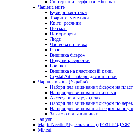
Скатертини, серфетки, мішечки
Чарiвна мить
Кумедні картинки
Тварини, метелики
Квіти, рослини
Пейзажі
Натюрморти
Люди
Часткова вишивка
Різне
Вишивка бісером
Подушки, серветки
Брошки
Вишивка на пластиковій канві
Crystal Art - набори для вишивки
Чарівна країна (Україна)
Набори для вишивання бісером на пласт
Набори для вишивання нитками
Аксесуари для рукоділля
Набори для вишивання бісером по дерев
Набори для вишивання бісером на штучн
Заготовки для вишивки
Janlynn
Magic Needle (Чудесная игла) (РОЗПРОДАЖ)
Міледі