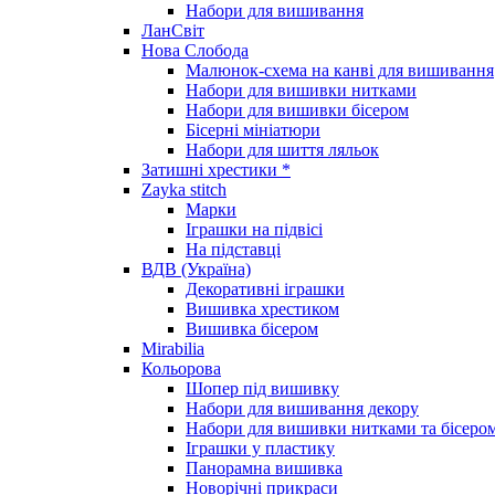
Набори для вишивання
ЛанСвіт
Нова Слобода
Малюнок-схема на канві для вишивання
Набори для вишивки нитками
Набори для вишивки бісером
Бісерні мініатюри
Набори для шиття ляльок
Затишні хрестики *
Zayka stitch
Марки
Іграшки на підвісі
На підставці
ВДВ (Україна)
Декоративні іграшки
Вишивка хрестиком
Вишивка бісером
Mirabilia
Кольорова
Шопер під вишивку
Набори для вишивання декору
Набори для вишивки нитками та бісеро
Іграшки у пластику
Панорамна вишивка
Новорічні прикраси