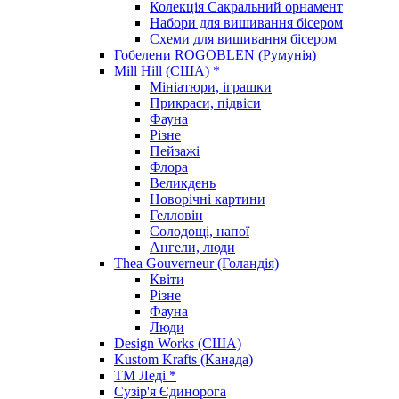
Колекція Сакральний орнамент
Набори для вишивання бісером
Схеми для вишивання бісером
Гобелени ROGOBLEN (Румунія)
Mill Hill (США) *
Мініатюри, іграшки
Прикраси, підвіси
Фауна
Різне
Пейзажі
Флора
Великдень
Новорічні картини
Гелловін
Солодощі, напої
Ангели, люди
Thea Gouverneur (Голандія)
Квіти
Різне
Фауна
Люди
Design Works (США)
Kustom Krafts (Канада)
ТМ Леді *
Сузір'я Єдинорога