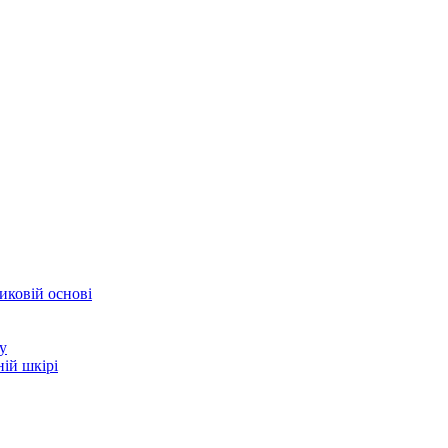
иковій основі
у
ій шкірі