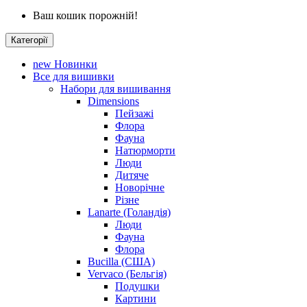
Ваш кошик порожній!
Категорії
new
Новинки
Все для вишивки
Набори для вишивання
Dimensions
Пейзажі
Флора
Фауна
Натюрморти
Люди
Дитяче
Новорічне
Різне
Lanarte (Голандія)
Люди
Фауна
Флора
Bucilla (США)
Vervaco (Бельгія)
Подушки
Картини