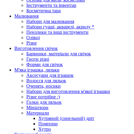
Інструменти та інвентар
Косметична тара
Малювання
Набори для малювання
Набори гуаші, акварелі, акрилу *
Пензлики та інші інструменти
Олівці
Різне
Виготовлення свічок
Барвники, матеріали для свічок
Гноти різні
Форми для свічок
М'яка іграшка, ляльки
Аксесуари для іграшок
Волосся для ляльок
Оченята, носики
Набори для виготовлення м'якої іграшки
Різне потрібне :)
Голки для ляльок
Мініатюри
Материали
Хутряний (синельний) дріт
Помпони
Хутро