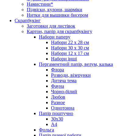
Намистини*
Підвіски, кулони, шарміки
Нитки для вышивки бисером
Скрапбукінг
Заготовки для листівок
Картон, папір для скрапбукінгу
Набори паперу
Набори 22 х 28 см
Набори 30 х 30 см
Набори 12 х 17 см
Набори інші
Пергаментний папір, велум, калька
Флора
Розводи, візерунки
Дитяча тема
Фауна
Чорно-білий
Любов
Разное
Однотонна
Папір поштучно
30х30
А4
Фольга
Папір ручної работи