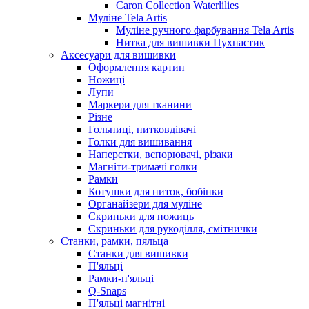
Caron Collection Waterlilies
Муліне Tela Artis
Муліне ручного фарбування Tela Artis
Нитка для вишивки Пухнастик
Аксесуари для вишивки
Оформлення картин
Ножиці
Лупи
Маркери для тканини
Різне
Гольниці, нитковдівачі
Голки для вишивання
Наперстки, вспорювачі, різаки
Магніти-тримачі голки
Рамки
Котушки для ниток, бобінки
Органайзери для муліне
Скриньки для ножиць
Скриньки для рукоділля, смітнички
Станки, рамки, пяльца
Станки для вишивки
П'яльці
Рамки-п'яльці
Q-Snaps
П'яльці магнітні