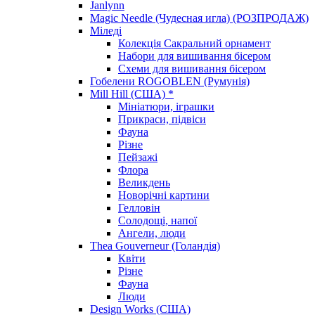
Janlynn
Magic Needle (Чудесная игла) (РОЗПРОДАЖ)
Міледі
Колекція Сакральний орнамент
Набори для вишивання бісером
Схеми для вишивання бісером
Гобелени ROGOBLEN (Румунія)
Mill Hill (США) *
Мініатюри, іграшки
Прикраси, підвіси
Фауна
Різне
Пейзажі
Флора
Великдень
Новорічні картини
Гелловін
Солодощі, напої
Ангели, люди
Thea Gouverneur (Голандія)
Квіти
Різне
Фауна
Люди
Design Works (США)