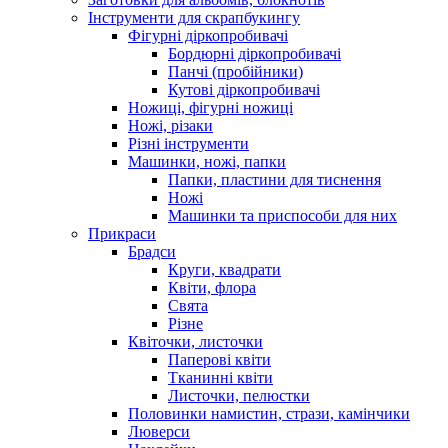
Інструменти для скрапбукингу
Фігурні діркопробивачі
Бордюрні діркопробивачі
Панчі (пробійники)
Кутові діркопробивачі
Ножиці, фігурні ножиці
Ножі, різаки
Різні інструменти
Машинки, ножі, папки
Папки, пластини для тиснення
Ножі
Машинки та приспособи для них
Прикраси
Брадси
Круги, квадрати
Квіти, флора
Свята
Різне
Квіточки, листочки
Паперові квіти
Тканинні квіти
Листочки, пелюстки
Половинки намистин, стрази, камінчики
Люверси