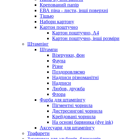
Крепований папір
ЕВА піна - листи, інші поверхні
Тішью
Набори картону
Картон поштучно
Картон поштучно, А4
Картон поштучно, інші розміри
Штампінг
Штампи
Візерунки, фон
Фауна
Різне
Поздоровляємо
Надписи різноманітні
Надписи
Любов, дружба
Флора
Фарба для штампінгу
Пігментні чорнила
Дистресингові чорнила
Крейдовані чорнила
На основі барвника (dye ink)
Аксесуари для штампінгу
Трафарети
Заготовки для альбомів, блокнотів