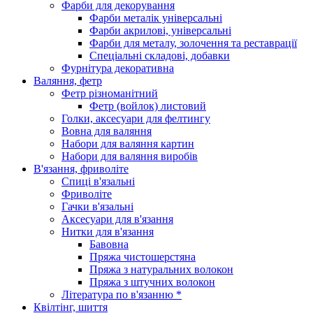
Фарби для декорування
Фарби металік універсальні
Фарби акрилові, універсальні
Фарби для металу, золочення та реставрації
Спеціальні складові, добавки
Фурнітура декоративна
Валяння, фетр
Фетр різноманітний
Фетр (войлок) листовий
Голки, аксесуари для фелтингу
Вовна для валяння
Набори для валяння картин
Набори для валяння виробів
В'язання, фриволіте
Спиці в'язальні
Фриволіте
Гачки в'язальні
Аксесуари для в'язання
Нитки для в'язання
Бавовна
Пряжа чистошерстяна
Пряжа з натуральних волокон
Пряжа з штучних волокон
Література по в'язанню *
Квілтінг, шиття