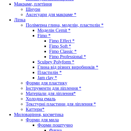
Макраме, плетіння
Шнури
Аксесуари для макраме *
Ліпка
Полімерна глина, моделін, пластилін *
Моделін Cernit *
Fimo *
Fimo Effect *
Fimo Soft *
Fimo Classic *
Fimo Professional *
Sculpey Polyform *
Глина від різних виробників *
Пластилін *
Jam clay *
Форми для пластику
Інструменти для ліплення *
Матеріали для ліплення*
Холодна емаль
Текстурні пластини для ліплення *
Каттери*
Миловаріння, косметика
Форми для мила
Форми поштучно
Фауна