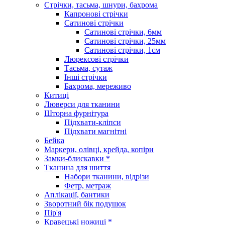
Стрічки, тасьма, шнури, бахрома
Капронові стрічки
Сатинові стрічки
Сатинові стрічки, 6мм
Сатинові стрічки, 25мм
Сатинові стрічки, 1см
Люрексові стрічки
Тасьма, сутаж
Інші стрічки
Бахрома, мереживо
Китиці
Люверси для тканини
Шторна фурнітура
Підхвати-кліпси
Підхвати магнітні
Бейка
Маркери, олівці, крейда, копіри
Замки-блискавки *
Тканина для шиття
Набори тканини, відрізи
Фетр, метраж
Аплікації, бантики
Зворотний бік подушок
Пір'я
Кравецькі ножиці *