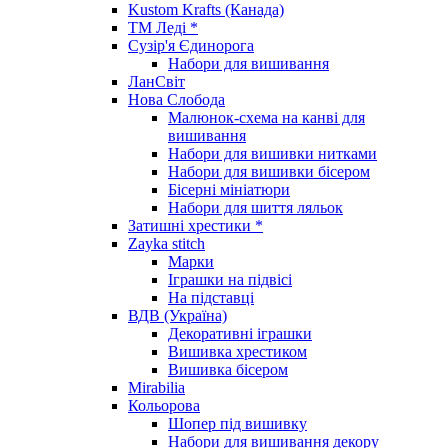
Kustom Krafts (Канада)
ТМ Леді *
Сузір'я Єдинорога
Набори для вишивання
ЛанСвіт
Нова Слобода
Малюнок-схема на канві для
вишивання
Набори для вишивки нитками
Набори для вишивки бісером
Бісерні мініатюри
Набори для шиття ляльок
Затишні хрестики *
Zayka stitch
Марки
Іграшки на підвісі
На підставці
ВДВ (Україна)
Декоративні іграшки
Вишивка хрестиком
Вишивка бісером
Mirabilia
Кольорова
Шопер під вишивку
Набори для вишивання декору