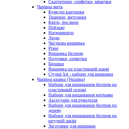
Скатертини, серфетки, мішечки
Чарiвна мить
Кумедні картинки
Тварини, метелики
Квіти, рослини
Пейзажі
Натюрморти
Люди
Часткова вишивка
Різне
Вишивка бісером
Подушки, серветки
Брошки
Вишивка на пластиковій канві
Crystal Art - набори для вишивки
Чарівна країна (Україна)
Набори для вишивання бісером на
пластиковій основі
Набори для вишивання нитками
Аксесуари для рукоділля
Набори для вишивання бісером по
дереву
Набори для вишивання бісером на
штучній шкірі
Заготовки для вишивки