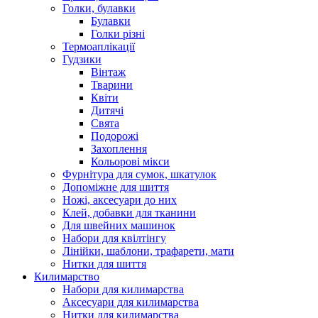
Голки, булавки
Булавки
Голки різні
Термоаплікації
Гудзики
Вінтаж
Тварини
Квіти
Дитячі
Свята
Подорожі
Захоплення
Кольорові мікси
Фурнітура для сумок, шкатулок
Допоміжне для шиття
Ножі, аксесуари до них
Клей, добавки для тканини
Для швейних машинок
Набори для квілтінгу
Лінійки, шаблони, трафарети, мати
Нитки для шиття
Килимарство
Набори для килимарства
Аксесуари для килимарства
Нитки для килимарства