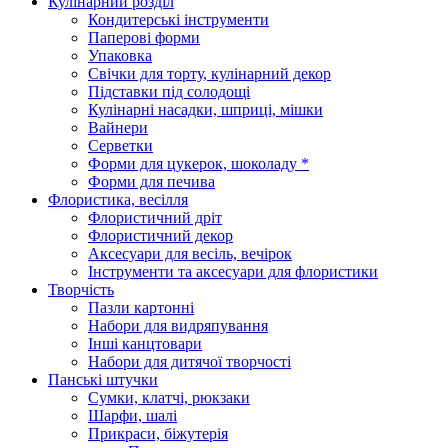
Кулінарний розділ
Кондитерські інструменти
Паперові форми
Упаковка
Свічки для торту, кулінарний декор
Підставки під солодощі
Кулінарні насадки, шприці, мішки
Вайнери
Серветки
Форми для цукерок, шоколаду *
Форми для печива
Флористика, весілля
Флористичний дріт
Флористичний декор
Аксесуари для весіль, вечірок
Інструменти та аксесуари для флористики
Творчість
Пазли картонні
Набори для видряпування
Інші канцтовари
Набори для дитячої творчості
Панські штучки
Сумки, клатчі, рюкзаки
Шарфи, шалі
Прикраси, біжутерія