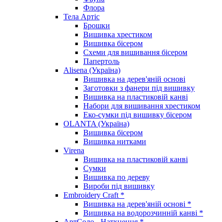
Флора
Тела Артіс
Брошки
Вишивка хрестиком
Вишивка бісером
Схеми для вишивання бісером
Папертоль
Alisena (Україна)
Вишивка на дерев'яній основі
Заготовки з фанери під вишивку
Вишивка на пластиковій канві
Набори для вишивання хрестиком
Еко-сумки під вишивку бісером
OLANTA (Україна)
Вишивка бісером
Вишивка нитками
Virena
Вишивка на пластиковій канві
Сумки
Вишивка по дереву
Вироби під вишивку
Embroidery Craft *
Вишивка на дерев'яній основі *
Вишивка на водорозчинній канві *
АртСоло - Натхнення *