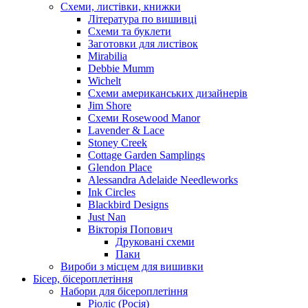
Схеми, листівки, книжки
Література по вишивці
Схеми та буклети
Заготовки для листівок
Mirabilia
Debbie Mumm
Wichelt
Схеми американських дизайнерів
Jim Shore
Cхеми Rosewood Manor
Lavender & Lace
Stoney Creek
Cottage Garden Samplings
Glendon Place
Alessandra Adelaide Needleworks
Ink Circles
Blackbird Designs
Just Nan
Вікторія Попович
Друковані схеми
Паки
Вироби з місцем для вишивки
Бісер, бісероплетіння
Набори для бісероплетіння
Ріоліс (Росія)