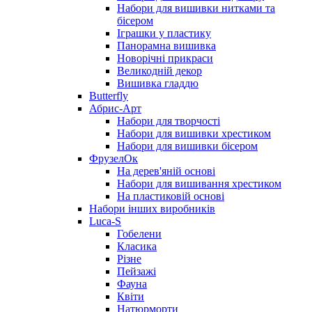
Набори для вишивки нитками та
бісером
Іграшки у пластику
Панорамна вишивка
Новорічні прикраси
Великодній декор
Вишивка гладдю
Butterfly
Абрис-Арт
Набори для творчості
Набори для вишивки хрестиком
Набори для вишивки бісером
ФрузелОк
На дерев'яній основі
Набори для вишивання хрестиком
На пластиковій основі
Набори інших виробників
Luca-S
Гобелени
Класика
Різне
Пейзажі
Фауна
Квіти
Натюрморти