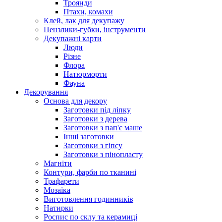
Троянди
Птахи, комахи
Клей, лак для декупажу
Пензлики-губки, інструменти
Декупажні карти
Люди
Різне
Флора
Натюрморти
Фауна
Декорування
Основа для декору
Заготовки під ліпку
Заготовки з дерева
Заготовки з пап'є маше
Інші заготовки
Заготовки з гіпсу
Заготовки з пінопласту
Магніти
Контури, фарби по тканині
Трафарети
Мозаїка
Виготовлення годинників
Натирки
Роспис по склу та керамиці