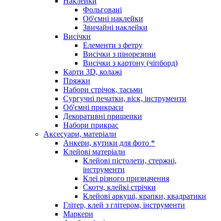
Наклейки
Фольговані
Об'ємні наклейки
Звичайні наклейки
Висічки
Елементи з фетру
Висічки з пінорезини
Висічки з картону (чіпборд)
Карти 3D, колажі
Пряжки
Набори стрічок, тасьми
Сургучні печатки, віск, інструменти
Об'ємні прикраси
Декоративні прищепки
Набори прикрас
Аксесуари, матеріали
Анкери, кутики для фото *
Клейові матеріали
Клейові пістолети, стержні,
інструменти
Клеї різного призначення
Скотч, клейкі стрічки
Клейові аркуші, крапки, квадратики
Глітер, клей з глітером, інструменти
Маркери