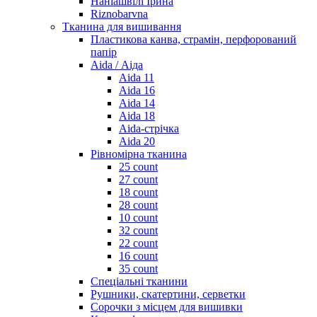
Наніашвілі Ірина
Riznobarvna
Тканина для вишивання
Пластикова канва, страмін, перфорований
папір
Aida / Аіда
Aida 11
Aida 16
Aida 14
Aida 18
Aida-стрічка
Aida 20
Рівномірна тканина
25 count
27 count
18 count
28 count
10 count
32 count
22 count
16 count
35 count
Спеціальні тканини
Рушники, скатертини, серветки
Сорочки з місцем для вишивки