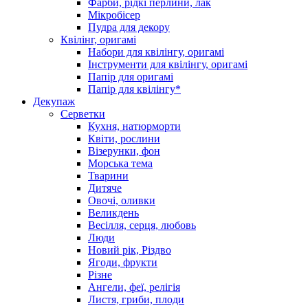
Фарби, рідкі перлини, лак
Мікробісер
Пудра для декору
Квілінг, оригамі
Набори для квілінгу, оригамі
Інструменти для квілінгу, оригамі
Папір для оригамі
Папір для квілінгу*
Декупаж
Серветки
Кухня, натюрморти
Квіти, рослини
Візерунки, фон
Морська тема
Тварини
Дитяче
Овочі, оливки
Великдень
Весілля, серця, любовь
Люди
Новий рік, Різдво
Ягоди, фрукти
Різне
Ангели, феї, релігія
Листя, гриби, плоди