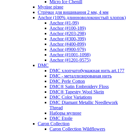
Micro Ice Chenill
Муліне різне
Стрічки для вишивання 2 мм, 4 мм
Anchor (100% длинноволокнистый хлопок)
Anchor (#1-99)
Anchor (#100-189)
Anchor (#203-298)
Anchor (#300-399)
Anchor (#400-899)
Anchor (#900-979)
Anchor (#1001-1098)
Anchor (#1201-9575)
DMC
DMC хлопчатобумажная нить art.177
DMC - металлизированая нить
DMC Perle Cotton
DMC® Satin Embroidery Floss
DMC® Tapestry Wool Skein
DMC Color Variations
DMC Diamant Metallic Needlework
Thread
Наборы мулине
DMC Etoile
Caron Collection
Caron Collection Wildflowers