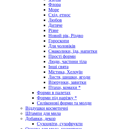
Флора
Море
Схід, етнос
Любов
Дитяче
Різне
Новий рік, Різдво
Гороскопи
Для чоловіків
Смаколики, їда, напитки
Прості форми
Люди, частини тіла
Інші свята
Містика, Хелоуїн
Листя, шишки, ягоди
Візерунки, завитки
Птахи, комахи *
Форми в палетах
Форми під нарізку *
Силіконові форми та молди
Віддушки косметичні
Штампи для мила
Добавки, декор
Сухоцвіти, сухофрукти
Основа для мила, косметики