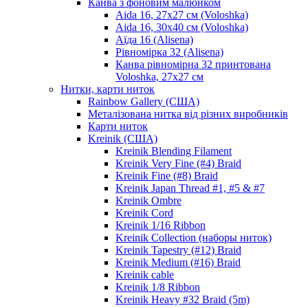
Канва з фоновим малюнком
Aida 16, 27х27 см (Voloshka)
Aida 16, 30х40 см (Voloshka)
Аїда 16 (Alisena)
Рівномірка 32 (Alisena)
Канва рівномірна 32 принтована
Voloshka, 27х27 см
Нитки, карти ниток
Rainbow Gallery (США)
Металізована нитка від різних виробників
Карти ниток
Kreinik (США)
Kreinik Blending Filament
Kreinik Very Fine (#4) Braid
Kreinik Fine (#8) Braid
Kreinik Japan Thread #1, #5 & #7
Kreinik Ombre
Kreinik Cord
Kreinik 1/16 Ribbon
Kreinik Collection (наборы ниток)
Kreinik Tapestry (#12) Braid
Kreinik Medium (#16) Braid
Kreinik cable
Kreinik 1/8 Ribbon
Kreinik Heavy #32 Braid (5m)