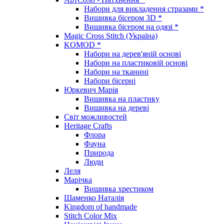
Набори для викладення стразами *
Вишивка бісером 3D *
Вишивка бісером на одязі *
Magic Cross Stitch (Україна)
KOMOD *
Набори на дерев'яній основі
Набори на пластиковій основі
Набори на тканині
Набори бісерні
Юркевич Марія
Вишивка на пластику
Вишивка на дереві
Світ можливостей
Heritage Crafts
Флора
Фауна
Природа
Люди
Леля
Марічка
Вишивка хрестиком
Шаменко Наталія
Kingdom of handmade
Stitch Color Mix