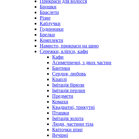
Прикраси для волосся
Брошки
Браслети
Різне
Каблучки
Годинники
Брелки
Комплекти
Намисто, прикраси на шию
Сережки, кліпси, кафи
Кафи
Асиметричні, з двох частин
Бантики
Сердця, любовь
Краплі
Імітація бірюзи
Імітація перлин
Предмети
Комахи
Квадратні, трикутні
Пташки
Імітація золота
Люди, частини тіла
Квіточки різні
Вечірні