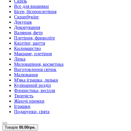
Скрізь
Все для вишивки
Бісер, бісероплетіння
Скрапбукінг
Декупаж
Декорування
Валяння, фетр
Плетіння, фриволіте
Квілтінг, шиття
Килимарство
Макраме, плетіння
Ліпка
Миловаріння, косметика
Виготовлення свічок
Малювання
М'яка іграшка, ляльки
Кулінарний розділ
Флористика, весілля
Творчість
Жіночі примхи
Іграшки
Подарунки, свята
Товарів
0
0.00грн.