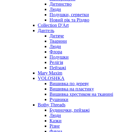
Дитинство
Люди
Подушки, серветки
Новий рік та Різдво
Collection D'Art
Дантель
Дитяче
Тварини
Люди
Флора
Подушки
Релігія
Пейзажі
Mary Maxim
VOLOSHKA
Вишивка по дереву
Вишивка на пластику
Вишивка хрестиком на тканині
Рушники
Bothy Threads
Будиночки, пейзажі
Люди
Казки
Різне
Фауна