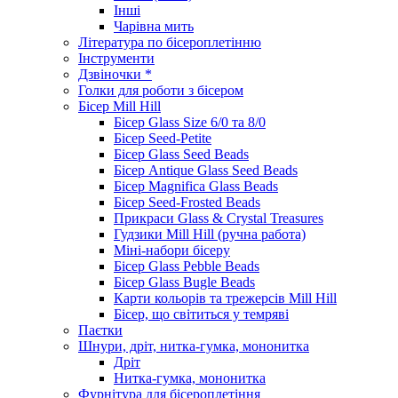
Інші
Чарівна мить
Література по бісероплетінню
Інструменти
Дзвіночки *
Голки для роботи з бісером
Бісер Mill Hill
Бісер Glass Size 6/0 та 8/0
Бісер Seed-Petite
Бісер Glass Seed Beads
Бісер Antique Glass Seed Beads
Бісер Magnifica Glass Beads
Бісер Seed-Frosted Beads
Прикраси Glass & Crystal Treasures
Гудзики Mill Hill (ручна работа)
Міні-набори бісеру
Бісер Glass Pebble Beads
Бісер Glass Bugle Beads
Карти кольорів та трежерсів Mill Hill
Бісер, що світиться у темряві
Паєтки
Шнури, дріт, нитка-гумка, мононитка
Дріт
Нитка-гумка, мононитка
Фурнітура для бісероплетіння