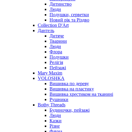
Дитинство
Люди
Подушки, серветки
Новий рік та Різдво
Collection D'Art
Дантель
Дитяче
Тварини
Люди
Флора
Подушки
Релігія
Пейзажі
Mary Maxim
VOLOSHKA
Вишивка по дереву
Вишивка на пластику
Вишивка хрестиком на тканині
Рушники
Bothy Threads
Будиночки, пейзажі
Люди
Казки
Різне
Фауна