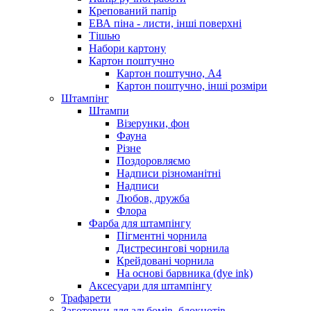
Крепований папір
ЕВА піна - листи, інші поверхні
Тішью
Набори картону
Картон поштучно
Картон поштучно, А4
Картон поштучно, інші розміри
Штампінг
Штампи
Візерунки, фон
Фауна
Різне
Поздоровляємо
Надписи різноманітні
Надписи
Любов, дружба
Флора
Фарба для штампінгу
Пігментні чорнила
Дистресингові чорнила
Крейдовані чорнила
На основі барвника (dye ink)
Аксесуари для штампінгу
Трафарети
Заготовки для альбомів, блокнотів