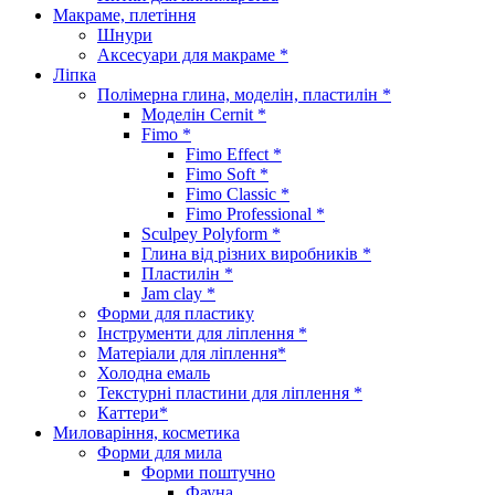
Макраме, плетіння
Шнури
Аксесуари для макраме *
Ліпка
Полімерна глина, моделін, пластилін *
Моделін Cernit *
Fimo *
Fimo Effect *
Fimo Soft *
Fimo Classic *
Fimo Professional *
Sculpey Polyform *
Глина від різних виробників *
Пластилін *
Jam clay *
Форми для пластику
Інструменти для ліплення *
Матеріали для ліплення*
Холодна емаль
Текстурні пластини для ліплення *
Каттери*
Миловаріння, косметика
Форми для мила
Форми поштучно
Фауна