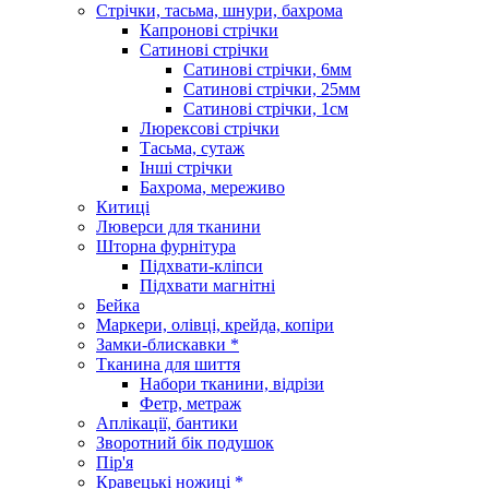
Стрічки, тасьма, шнури, бахрома
Капронові стрічки
Сатинові стрічки
Сатинові стрічки, 6мм
Сатинові стрічки, 25мм
Сатинові стрічки, 1см
Люрексові стрічки
Тасьма, сутаж
Інші стрічки
Бахрома, мереживо
Китиці
Люверси для тканини
Шторна фурнітура
Підхвати-кліпси
Підхвати магнітні
Бейка
Маркери, олівці, крейда, копіри
Замки-блискавки *
Тканина для шиття
Набори тканини, відрізи
Фетр, метраж
Аплікації, бантики
Зворотний бік подушок
Пір'я
Кравецькі ножиці *