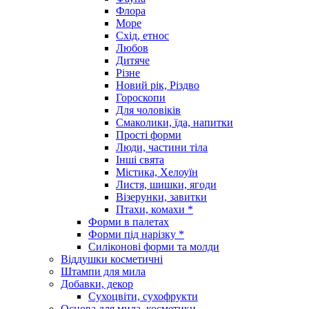
Флора
Море
Схід, етнос
Любов
Дитяче
Різне
Новий рік, Різдво
Гороскопи
Для чоловіків
Смаколики, їда, напитки
Прості форми
Люди, частини тіла
Інші свята
Містика, Хелоуїн
Листя, шишки, ягоди
Візерунки, завитки
Птахи, комахи *
Форми в палетах
Форми під нарізку *
Силіконові форми та молди
Віддушки косметичні
Штампи для мила
Добавки, декор
Сухоцвіти, сухофрукти
Основа для мила, косметики