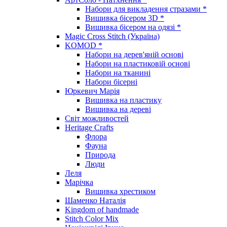
Набори для викладення стразами *
Вишивка бісером 3D *
Вишивка бісером на одязі *
Magic Cross Stitch (Україна)
KOMOD *
Набори на дерев'яній основі
Набори на пластиковій основі
Набори на тканині
Набори бісерні
Юркевич Марія
Вишивка на пластику
Вишивка на дереві
Світ можливостей
Heritage Crafts
Флора
Фауна
Природа
Люди
Леля
Марічка
Вишивка хрестиком
Шаменко Наталія
Kingdom of handmade
Stitch Color Mix