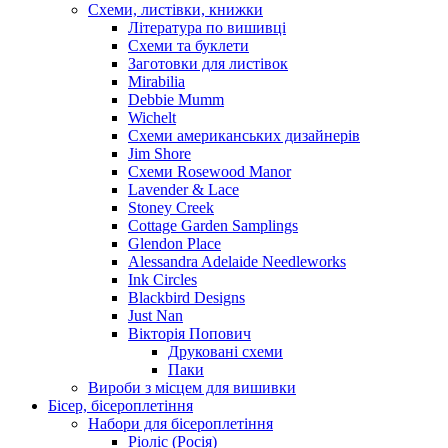
Схеми, листівки, книжки
Література по вишивці
Схеми та буклети
Заготовки для листівок
Mirabilia
Debbie Mumm
Wichelt
Схеми американських дизайнерів
Jim Shore
Cхеми Rosewood Manor
Lavender & Lace
Stoney Creek
Cottage Garden Samplings
Glendon Place
Alessandra Adelaide Needleworks
Ink Circles
Blackbird Designs
Just Nan
Вікторія Попович
Друковані схеми
Паки
Вироби з місцем для вишивки
Бісер, бісероплетіння
Набори для бісероплетіння
Ріоліс (Росія)