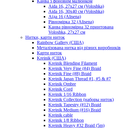
Канва з фоновим малюнком
Aida 16, 27х27 см (Voloshka)
Aida 16, 30х40 см (Voloshka)
Аїда 16 (Alisena)
Рівномірка 32 (Alisena)
Канва рівномірна 32 принтована
Voloshka, 27х27 см
Нитки, карти ниток
Rainbow Gallery (США)
Металізована нитка від різних виробників
Карти ниток
Kreinik (США)
Kreinik Blending Filament
Kreinik Very Fine (#4) Braid
Kreinik Fine (#8) Braid
Kreinik Japan Thread #1, #5 & #7
Kreinik Ombre
Kreinik Cord
Kreinik 1/16 Ribbon
Kreinik Collection (наборы ниток)
Kreinik Tapestry (#12) Braid
Kreinik Medium (#16) Braid
Kreinik cable
Kreinik 1/8 Ribbon
Kreinik Heavy #32 Braid (5m)