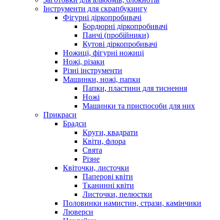
Інструменти для скрапбукингу
Фігурні діркопробивачі
Бордюрні діркопробивачі
Панчі (пробійники)
Кутові діркопробивачі
Ножиці, фігурні ножиці
Ножі, різаки
Різні інструменти
Машинки, ножі, папки
Папки, пластини для тиснення
Ножі
Машинки та приспособи для них
Прикраси
Брадси
Круги, квадрати
Квіти, флора
Свята
Різне
Квіточки, листочки
Паперові квіти
Тканинні квіти
Листочки, пелюстки
Половинки намистин, стрази, камінчики
Люверси