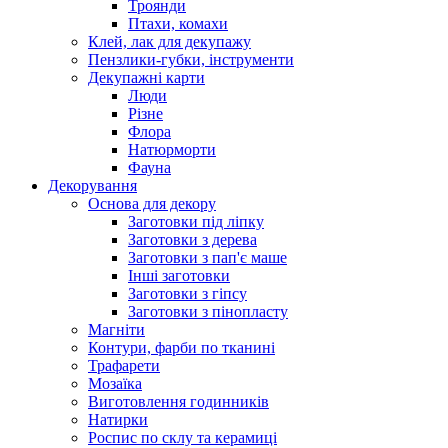
Троянди
Птахи, комахи
Клей, лак для декупажу
Пензлики-губки, інструменти
Декупажні карти
Люди
Різне
Флора
Натюрморти
Фауна
Декорування
Основа для декору
Заготовки під ліпку
Заготовки з дерева
Заготовки з пап'є маше
Інші заготовки
Заготовки з гіпсу
Заготовки з пінопласту
Магніти
Контури, фарби по тканині
Трафарети
Мозаїка
Виготовлення годинників
Натирки
Роспис по склу та керамиці