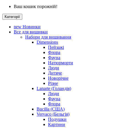
Ваш кошик порожній!
Категорії
new
Новинки
Все для вишивки
Набори для вишивання
Dimensions
Пейзажі
Флора
Фауна
Натюрморти
Люди
Дитяче
Новорічне
Різне
Lanarte (Голандія)
Люди
Фауна
Флора
Bucilla (США)
Vervaco (Бельгія)
Подушки
Картини