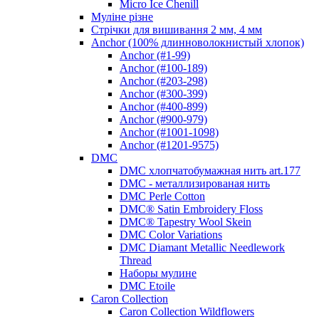
Micro Ice Chenill
Муліне різне
Стрічки для вишивання 2 мм, 4 мм
Anchor (100% длинноволокнистый хлопок)
Anchor (#1-99)
Anchor (#100-189)
Anchor (#203-298)
Anchor (#300-399)
Anchor (#400-899)
Anchor (#900-979)
Anchor (#1001-1098)
Anchor (#1201-9575)
DMC
DMC хлопчатобумажная нить art.177
DMC - металлизированая нить
DMC Perle Cotton
DMC® Satin Embroidery Floss
DMC® Tapestry Wool Skein
DMC Color Variations
DMC Diamant Metallic Needlework
Thread
Наборы мулине
DMC Etoile
Caron Collection
Caron Collection Wildflowers