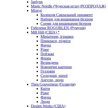
Janlynn
Magic Needle (Чудесная игла) (РОЗПРОДАЖ)
Міледі
Колекція Сакральний орнамент
Набори для вишивання бісером
Схеми для вишивання бісером
Гобелени ROGOBLEN (Румунія)
Mill Hill (США) *
Мініатюри, іграшки
Прикраси, підвіси
Фауна
Різне
Пейзажі
Флора
Великдень
Новорічні картини
Гелловін
Солодощі, напої
Ангели, люди
Thea Gouverneur (Голандія)
Квіти
Різне
Фауна
Люди
Design Works (США)