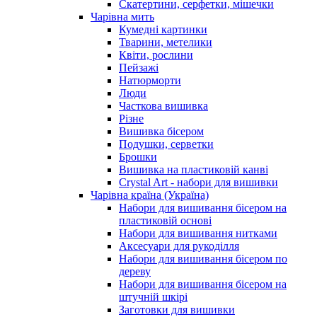
Скатертини, серфетки, мішечки
Чарiвна мить
Кумедні картинки
Тварини, метелики
Квіти, рослини
Пейзажі
Натюрморти
Люди
Часткова вишивка
Різне
Вишивка бісером
Подушки, серветки
Брошки
Вишивка на пластиковій канві
Crystal Art - набори для вишивки
Чарівна країна (Україна)
Набори для вишивання бісером на
пластиковій основі
Набори для вишивання нитками
Аксесуари для рукоділля
Набори для вишивання бісером по
дереву
Набори для вишивання бісером на
штучній шкірі
Заготовки для вишивки