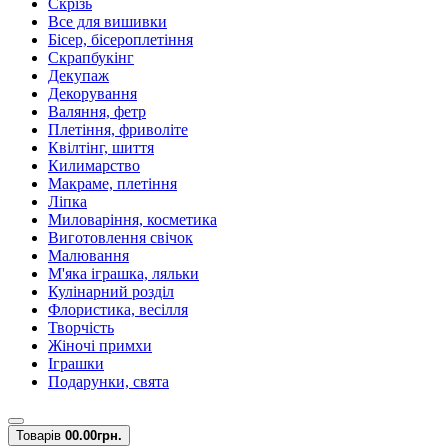
Скрізь
Все для вишивки
Бісер, бісероплетіння
Скрапбукінг
Декупаж
Декорування
Валяння, фетр
Плетіння, фриволіте
Квілтінг, шиття
Килимарство
Макраме, плетіння
Ліпка
Миловаріння, косметика
Виготовлення свічок
Малювання
М'яка іграшка, ляльки
Кулінарний розділ
Флористика, весілля
Творчість
Жіночі примхи
Іграшки
Подарунки, свята
Товарів
0
0.00грн.