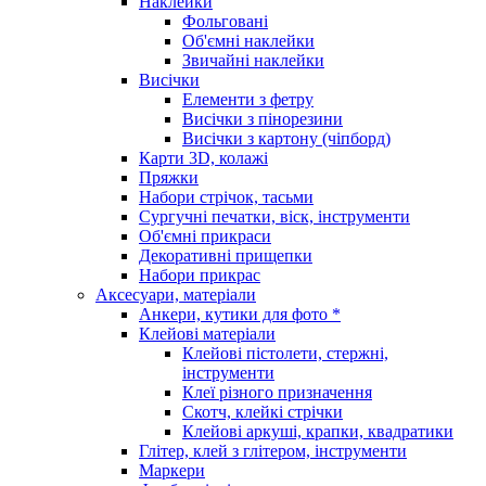
Наклейки
Фольговані
Об'ємні наклейки
Звичайні наклейки
Висічки
Елементи з фетру
Висічки з пінорезини
Висічки з картону (чіпборд)
Карти 3D, колажі
Пряжки
Набори стрічок, тасьми
Сургучні печатки, віск, інструменти
Об'ємні прикраси
Декоративні прищепки
Набори прикрас
Аксесуари, матеріали
Анкери, кутики для фото *
Клейові матеріали
Клейові пістолети, стержні,
інструменти
Клеї різного призначення
Скотч, клейкі стрічки
Клейові аркуші, крапки, квадратики
Глітер, клей з глітером, інструменти
Маркери