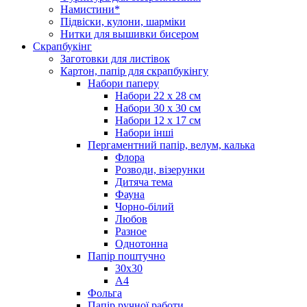
Намистини*
Підвіски, кулони, шарміки
Нитки для вышивки бисером
Скрапбукінг
Заготовки для листівок
Картон, папір для скрапбукінгу
Набори паперу
Набори 22 х 28 см
Набори 30 х 30 см
Набори 12 х 17 см
Набори інші
Пергаментний папір, велум, калька
Флора
Розводи, візерунки
Дитяча тема
Фауна
Чорно-білий
Любов
Разное
Однотонна
Папір поштучно
30х30
А4
Фольга
Папір ручної работи