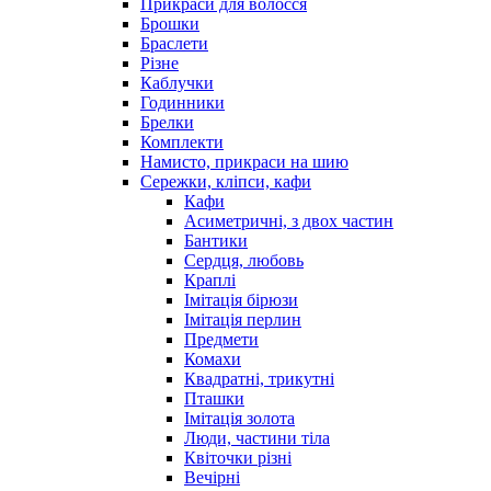
Прикраси для волосся
Брошки
Браслети
Різне
Каблучки
Годинники
Брелки
Комплекти
Намисто, прикраси на шию
Сережки, кліпси, кафи
Кафи
Асиметричні, з двох частин
Бантики
Сердця, любовь
Краплі
Імітація бірюзи
Імітація перлин
Предмети
Комахи
Квадратні, трикутні
Пташки
Імітація золота
Люди, частини тіла
Квіточки різні
Вечірні