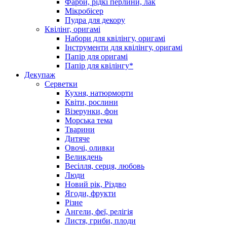
Фарби, рідкі перлини, лак
Мікробісер
Пудра для декору
Квілінг, оригамі
Набори для квілінгу, оригамі
Інструменти для квілінгу, оригамі
Папір для оригамі
Папір для квілінгу*
Декупаж
Серветки
Кухня, натюрморти
Квіти, рослини
Візерунки, фон
Морська тема
Тварини
Дитяче
Овочі, оливки
Великдень
Весілля, серця, любовь
Люди
Новий рік, Різдво
Ягоди, фрукти
Різне
Ангели, феї, релігія
Листя, гриби, плоди