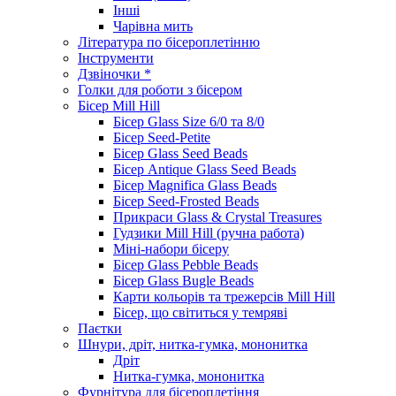
Інші
Чарівна мить
Література по бісероплетінню
Інструменти
Дзвіночки *
Голки для роботи з бісером
Бісер Mill Hill
Бісер Glass Size 6/0 та 8/0
Бісер Seed-Petite
Бісер Glass Seed Beads
Бісер Antique Glass Seed Beads
Бісер Magnifica Glass Beads
Бісер Seed-Frosted Beads
Прикраси Glass & Crystal Treasures
Гудзики Mill Hill (ручна работа)
Міні-набори бісеру
Бісер Glass Pebble Beads
Бісер Glass Bugle Beads
Карти кольорів та трежерсів Mill Hill
Бісер, що світиться у темряві
Паєтки
Шнури, дріт, нитка-гумка, мононитка
Дріт
Нитка-гумка, мононитка
Фурнітура для бісероплетіння