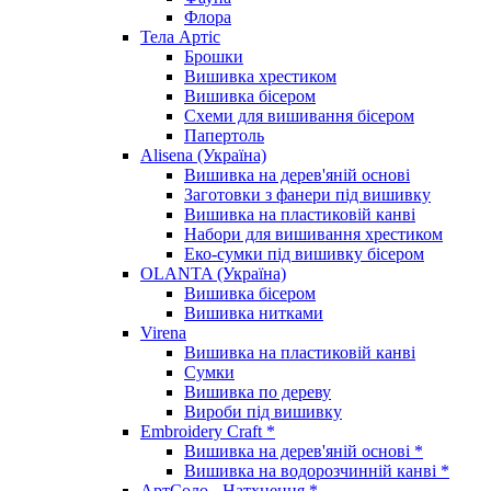
Флора
Тела Артіс
Брошки
Вишивка хрестиком
Вишивка бісером
Схеми для вишивання бісером
Папертоль
Alisena (Україна)
Вишивка на дерев'яній основі
Заготовки з фанери під вишивку
Вишивка на пластиковій канві
Набори для вишивання хрестиком
Еко-сумки під вишивку бісером
OLANTA (Україна)
Вишивка бісером
Вишивка нитками
Virena
Вишивка на пластиковій канві
Сумки
Вишивка по дереву
Вироби під вишивку
Embroidery Craft *
Вишивка на дерев'яній основі *
Вишивка на водорозчинній канві *
АртСоло - Натхнення *