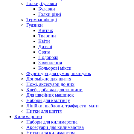
Голки, булавки
Булавки
Голки різні
Термоаплікації
Гудзики
Вінтаж
Тварини
Квіти
Дитячі
Свята
Подорожі
Захоплення
Кольорові мікси
Фурнітура для сумок, шкатулок
Допоміжне для шиття
Ножі, аксесуари до них
Клей, добавки для тканини
Для швейних машинок
Набори для квілтінгу
Лінійки, шаблони, трафарети, мати
Нитки для шиття
Килимарство
Набори для килимарства
Аксесуари для килимарства
Нитки для килимарства