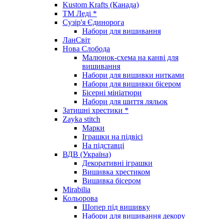
Kustom Krafts (Канада)
ТМ Леді *
Сузір'я Єдинорога
Набори для вишивання
ЛанСвіт
Нова Слобода
Малюнок-схема на канві для
вишивання
Набори для вишивки нитками
Набори для вишивки бісером
Бісерні мініатюри
Набори для шиття ляльок
Затишні хрестики *
Zayka stitch
Марки
Іграшки на підвісі
На підставці
ВДВ (Україна)
Декоративні іграшки
Вишивка хрестиком
Вишивка бісером
Mirabilia
Кольорова
Шопер під вишивку
Набори для вишивання декору