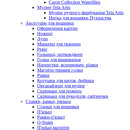
Caron Collection Waterlilies
Муліне Tela Artis
Муліне ручного фарбування Tela Artis
Нитка для вишивки Пухнастик
Аксесуари для вишивки
Оформлення картин
Ножиці
Лупи
Маркери для тканини
Різне
Гольниці, нитковдівачі
Голки для вишивання
Наперстки, вспорювачі, різаки
Магніти-тримачі голки
Рамки
Котушки для ниток, бобінки
Органайзери для муліне
Скриньки для ножиць
Скриньки для рукоділля, смітнички
Станки, рамки, пяльца
Станки для вишивки
П'яльці
Рамки-п'яльці
Q-Snaps
П'яльці магнітні