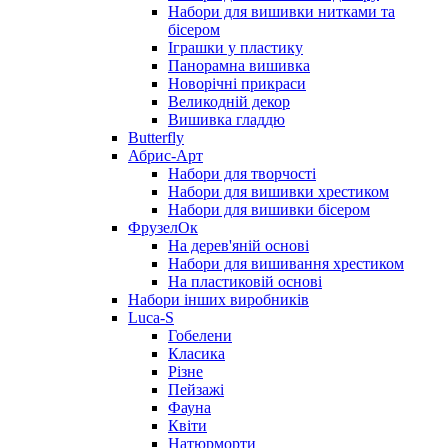
Набори для вишивки нитками та
бісером
Іграшки у пластику
Панорамна вишивка
Новорічні прикраси
Великодній декор
Вишивка гладдю
Butterfly
Абрис-Арт
Набори для творчості
Набори для вишивки хрестиком
Набори для вишивки бісером
ФрузелОк
На дерев'яній основі
Набори для вишивання хрестиком
На пластиковій основі
Набори інших виробників
Luca-S
Гобелени
Класика
Різне
Пейзажі
Фауна
Квіти
Натюрморти