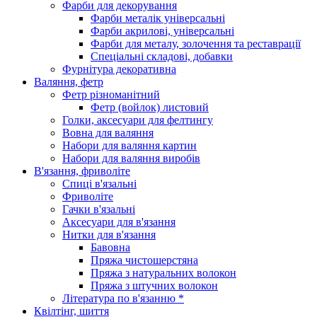
Фарби для декорування
Фарби металік універсальні
Фарби акрилові, універсальні
Фарби для металу, золочення та реставрації
Спеціальні складові, добавки
Фурнітура декоративна
Валяння, фетр
Фетр різноманітний
Фетр (войлок) листовий
Голки, аксесуари для фелтингу
Вовна для валяння
Набори для валяння картин
Набори для валяння виробів
В'язання, фриволіте
Спиці в'язальні
Фриволіте
Гачки в'язальні
Аксесуари для в'язання
Нитки для в'язання
Бавовна
Пряжа чистошерстяна
Пряжа з натуральних волокон
Пряжа з штучних волокон
Література по в'язанню *
Квілтінг, шиття