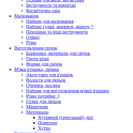
Інструменти та інвентар
Косметична тара
Малювання
Набори для малювання
Набори гуаші, акварелі, акрилу *
Пензлики та інші інструменти
Олівці
Різне
Виготовлення свічок
Барвники, матеріали для свічок
Гноти різні
Форми для свічок
М'яка іграшка, ляльки
Аксесуари для іграшок
Волосся для ляльок
Оченята, носики
Набори для виготовлення м'якої іграшки
Різне потрібне :)
Голки для ляльок
Мініатюри
Материали
Хутряний (синельний) дріт
Помпони
Хутро