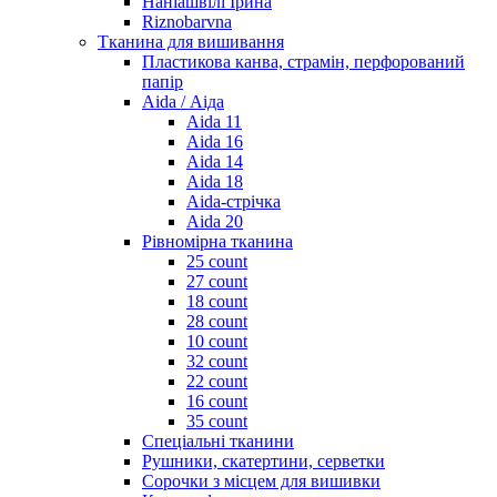
Наніашвілі Ірина
Riznobarvna
Тканина для вишивання
Пластикова канва, страмін, перфорований
папір
Aida / Аіда
Aida 11
Aida 16
Aida 14
Aida 18
Aida-стрічка
Aida 20
Рівномірна тканина
25 count
27 count
18 count
28 count
10 count
32 count
22 count
16 count
35 count
Спеціальні тканини
Рушники, скатертини, серветки
Сорочки з місцем для вишивки