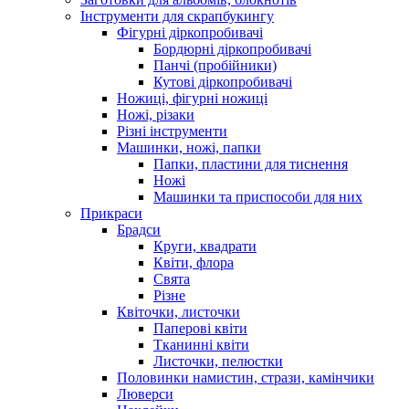
Інструменти для скрапбукингу
Фігурні діркопробивачі
Бордюрні діркопробивачі
Панчі (пробійники)
Кутові діркопробивачі
Ножиці, фігурні ножиці
Ножі, різаки
Різні інструменти
Машинки, ножі, папки
Папки, пластини для тиснення
Ножі
Машинки та приспособи для них
Прикраси
Брадси
Круги, квадрати
Квіти, флора
Свята
Різне
Квіточки, листочки
Паперові квіти
Тканинні квіти
Листочки, пелюстки
Половинки намистин, стрази, камінчики
Люверси