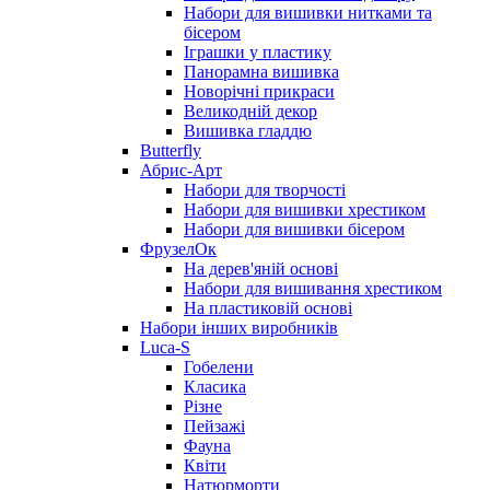
Набори для вишивки нитками та
бісером
Іграшки у пластику
Панорамна вишивка
Новорічні прикраси
Великодній декор
Вишивка гладдю
Butterfly
Абрис-Арт
Набори для творчості
Набори для вишивки хрестиком
Набори для вишивки бісером
ФрузелОк
На дерев'яній основі
Набори для вишивання хрестиком
На пластиковій основі
Набори інших виробників
Luca-S
Гобелени
Класика
Різне
Пейзажі
Фауна
Квіти
Натюрморти