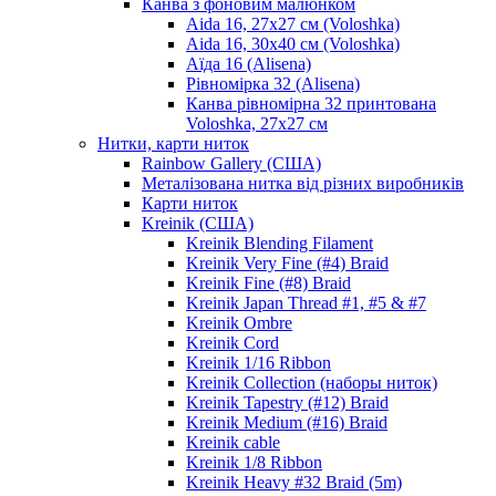
Канва з фоновим малюнком
Aida 16, 27х27 см (Voloshka)
Aida 16, 30х40 см (Voloshka)
Аїда 16 (Alisena)
Рівномірка 32 (Alisena)
Канва рівномірна 32 принтована
Voloshka, 27х27 см
Нитки, карти ниток
Rainbow Gallery (США)
Металізована нитка від різних виробників
Карти ниток
Kreinik (США)
Kreinik Blending Filament
Kreinik Very Fine (#4) Braid
Kreinik Fine (#8) Braid
Kreinik Japan Thread #1, #5 & #7
Kreinik Ombre
Kreinik Cord
Kreinik 1/16 Ribbon
Kreinik Collection (наборы ниток)
Kreinik Tapestry (#12) Braid
Kreinik Medium (#16) Braid
Kreinik cable
Kreinik 1/8 Ribbon
Kreinik Heavy #32 Braid (5m)