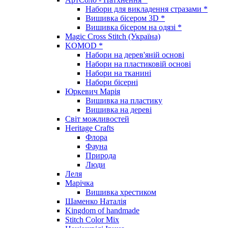
Набори для викладення стразами *
Вишивка бісером 3D *
Вишивка бісером на одязі *
Magic Cross Stitch (Україна)
KOMOD *
Набори на дерев'яній основі
Набори на пластиковій основі
Набори на тканині
Набори бісерні
Юркевич Марія
Вишивка на пластику
Вишивка на дереві
Світ можливостей
Heritage Crafts
Флора
Фауна
Природа
Люди
Леля
Марічка
Вишивка хрестиком
Шаменко Наталія
Kingdom of handmade
Stitch Color Mix