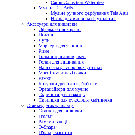
Caron Collection Waterlilies
Муліне Tela Artis
Муліне ручного фарбування Tela Artis
Нитка для вишивки Пухнастик
Аксесуари для вишивки
Оформлення картин
Ножиці
Лупи
Маркери для тканини
Різне
Гольниці, нитковдівачі
Голки для вишивання
Наперстки, вспорювачі, різаки
Магніти-тримачі голки
Рамки
Котушки для ниток, бобінки
Органайзери для муліне
Скриньки для ножиць
Скриньки для рукоділля, смітнички
Станки, рамки, пяльца
Станки для вишивки
П'яльці
Рамки-п'яльці
Q-Snaps
П'яльці магнітні