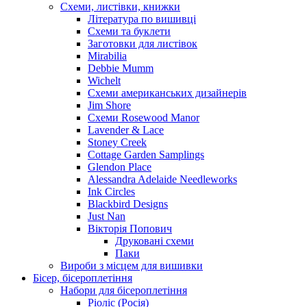
Схеми, листівки, книжки
Література по вишивці
Схеми та буклети
Заготовки для листівок
Mirabilia
Debbie Mumm
Wichelt
Схеми американських дизайнерів
Jim Shore
Cхеми Rosewood Manor
Lavender & Lace
Stoney Creek
Cottage Garden Samplings
Glendon Place
Alessandra Adelaide Needleworks
Ink Circles
Blackbird Designs
Just Nan
Вікторія Попович
Друковані схеми
Паки
Вироби з місцем для вишивки
Бісер, бісероплетіння
Набори для бісероплетіння
Ріоліс (Росія)