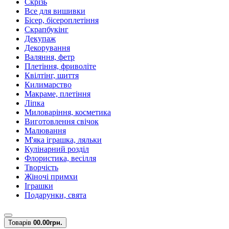
Скрізь
Все для вишивки
Бісер, бісероплетіння
Скрапбукінг
Декупаж
Декорування
Валяння, фетр
Плетіння, фриволіте
Квілтінг, шиття
Килимарство
Макраме, плетіння
Ліпка
Миловаріння, косметика
Виготовлення свічок
Малювання
М'яка іграшка, ляльки
Кулінарний розділ
Флористика, весілля
Творчість
Жіночі примхи
Іграшки
Подарунки, свята
Товарів
0
0.00грн.