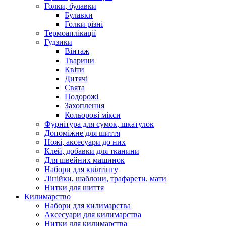
Голки, булавки
Булавки
Голки різні
Термоаплікації
Гудзики
Вінтаж
Тварини
Квіти
Дитячі
Свята
Подорожі
Захоплення
Кольорові мікси
Фурнітура для сумок, шкатулок
Допоміжне для шиття
Ножі, аксесуари до них
Клей, добавки для тканини
Для швейних машинок
Набори для квілтінгу
Лінійки, шаблони, трафарети, мати
Нитки для шиття
Килимарство
Набори для килимарства
Аксесуари для килимарства
Нитки для килимарства