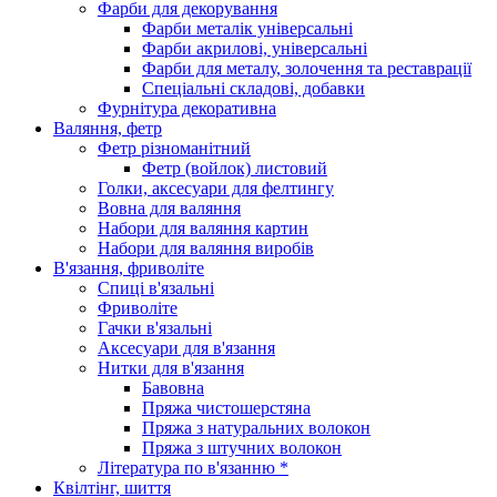
Фарби для декорування
Фарби металік універсальні
Фарби акрилові, універсальні
Фарби для металу, золочення та реставрації
Спеціальні складові, добавки
Фурнітура декоративна
Валяння, фетр
Фетр різноманітний
Фетр (войлок) листовий
Голки, аксесуари для фелтингу
Вовна для валяння
Набори для валяння картин
Набори для валяння виробів
В'язання, фриволіте
Спиці в'язальні
Фриволіте
Гачки в'язальні
Аксесуари для в'язання
Нитки для в'язання
Бавовна
Пряжа чистошерстяна
Пряжа з натуральних волокон
Пряжа з штучних волокон
Література по в'язанню *
Квілтінг, шиття