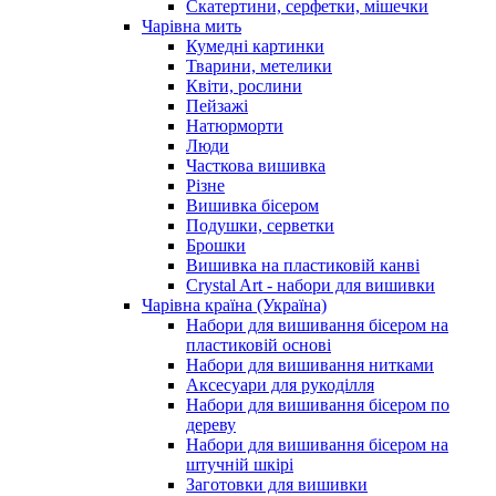
Скатертини, серфетки, мішечки
Чарiвна мить
Кумедні картинки
Тварини, метелики
Квіти, рослини
Пейзажі
Натюрморти
Люди
Часткова вишивка
Різне
Вишивка бісером
Подушки, серветки
Брошки
Вишивка на пластиковій канві
Crystal Art - набори для вишивки
Чарівна країна (Україна)
Набори для вишивання бісером на
пластиковій основі
Набори для вишивання нитками
Аксесуари для рукоділля
Набори для вишивання бісером по
дереву
Набори для вишивання бісером на
штучній шкірі
Заготовки для вишивки