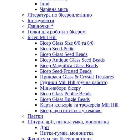
Інші
Чарівна мить
Література по бісероплетінню
Інструменти
Дзвіночки *
Голки для роботи з бісером
Бісер Mill Hill
Бісер Glass Size 6/0 та 8/0
Бісер Seed-Petite
Бісер Glass Seed Beads
Бісер Antique Glass Seed Beads
Бісер Magnifica Glass Beads
Бісер Seed-Frosted Beads
Прикраси Glass & Crystal Treasures
Гудзики Mill Hill (ручна работа)
Міні-набори бісеру
Бісер Glass Pebble Beads
Бісер Glass Bugle Beads
Карти кольорів та трежерсів Mill Hill
Бісер, що світиться у темряві
Паєтки
Шнури, дріт, нитка-гумка, мононитка
Дріт
Нитка-гумка, мононитка
Фурнітура для бісероплетіння