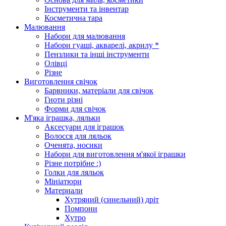
Інструменти та інвентар
Косметична тара
Малювання
Набори для малювання
Набори гуаші, акварелі, акрилу *
Пензлики та інші інструменти
Олівці
Різне
Виготовлення свічок
Барвники, матеріали для свічок
Гноти різні
Форми для свічок
М'яка іграшка, ляльки
Аксесуари для іграшок
Волосся для ляльок
Оченята, носики
Набори для виготовлення м'якої іграшки
Різне потрібне :)
Голки для ляльок
Мініатюри
Материали
Хутряний (синельний) дріт
Помпони
Хутро