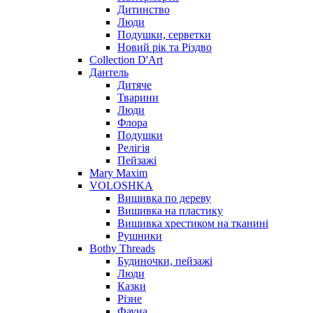
Дитинство
Люди
Подушки, серветки
Новий рік та Різдво
Collection D'Art
Дантель
Дитяче
Тварини
Люди
Флора
Подушки
Релігія
Пейзажі
Mary Maxim
VOLOSHKA
Вишивка по дереву
Вишивка на пластику
Вишивка хрестиком на тканині
Рушники
Bothy Threads
Будиночки, пейзажі
Люди
Казки
Різне
Фауна