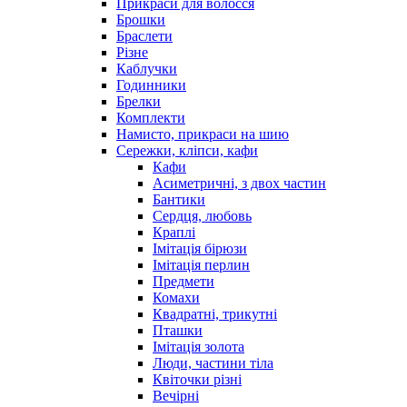
Прикраси для волосся
Брошки
Браслети
Різне
Каблучки
Годинники
Брелки
Комплекти
Намисто, прикраси на шию
Сережки, кліпси, кафи
Кафи
Асиметричні, з двох частин
Бантики
Сердця, любовь
Краплі
Імітація бірюзи
Імітація перлин
Предмети
Комахи
Квадратні, трикутні
Пташки
Імітація золота
Люди, частини тіла
Квіточки різні
Вечірні