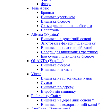
Флора
Тела Артіс
Брошки
Вишивка хрестиком
Вишивка бісером
Схеми для вишивання бісером
Папертоль
Alisena (Україна)
Вишивка на дерев'яній основі
Заготовки з фанери під вишивку
Вишивка на пластиковій канві
Набори для вишивання хрестиком
Еко-сумки під вишивку бісером
OLANTA (Україна)
Вишивка бісером
Вишивка нитками
Virena
Вишивка на пластиковій канві
Сумки
Вишивка по дереву
Вироби під вишивку
Embroidery Craft *
Вишивка на дерев'яній основі *
Вишивка на водорозчинній канві *
АртСоло - Натхнення *