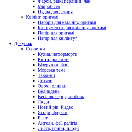
Фарби, рідкі перлини, лак
Мікробісер
Пудра для декору
Квілінг, оригамі
Набори для квілінгу, оригамі
Інструменти для квілінгу, оригамі
Папір для оригамі
Папір для квілінгу*
Декупаж
Серветки
Кухня, натюрморти
Квіти, рослини
Візерунки, фон
Морська тема
Тварини
Дитяче
Овочі, оливки
Великдень
Весілля, серця, любовь
Люди
Новий рік, Різдво
Ягоди, фрукти
Різне
Ангели, феї, релігія
Листя, гриби, плоди