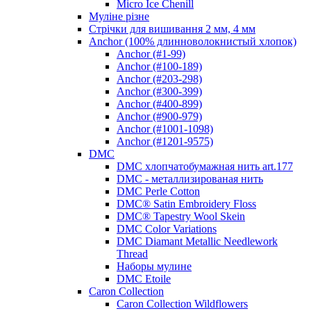
Micro Ice Chenill
Муліне різне
Стрічки для вишивання 2 мм, 4 мм
Anchor (100% длинноволокнистый хлопок)
Anchor (#1-99)
Anchor (#100-189)
Anchor (#203-298)
Anchor (#300-399)
Anchor (#400-899)
Anchor (#900-979)
Anchor (#1001-1098)
Anchor (#1201-9575)
DMC
DMC хлопчатобумажная нить art.177
DMC - металлизированая нить
DMC Perle Cotton
DMC® Satin Embroidery Floss
DMC® Tapestry Wool Skein
DMC Color Variations
DMC Diamant Metallic Needlework
Thread
Наборы мулине
DMC Etoile
Caron Collection
Caron Collection Wildflowers