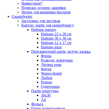
Намистини*
Підвіски, кулони, шарміки
Нитки для вышивки бисером
Скрапбукінг
Заготовки для листівок
Картон, папір для скрапбукінгу
Набори паперу
Набори 22 х 28 см
Набори 30 х 30 см
Набори 12 х 17 см
Набори інші
Пергаментний папір, велум, калька
Флора
Розводи, візерунки
Дитяча тема
Фауна
Чорно-білий
Любов
Разное
Однотонна
Папір поштучно
30х30
А4
Фольга
Папір ручної работи