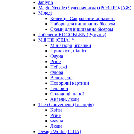
Janlynn
Magic Needle (Чудесная игла) (РОЗПРОДАЖ)
Міледі
Колекція Сакральний орнамент
Набори для вишивання бісером
Схеми для вишивання бісером
Гобелени ROGOBLEN (Румунія)
Mill Hill (США) *
Мініатюри, іграшки
Прикраси, підвіси
Фауна
Різне
Пейзажі
Флора
Великдень
Новорічні картини
Гелловін
Солодощі, напої
Ангели, люди
Thea Gouverneur (Голандія)
Квіти
Різне
Фауна
Люди
Design Works (США)