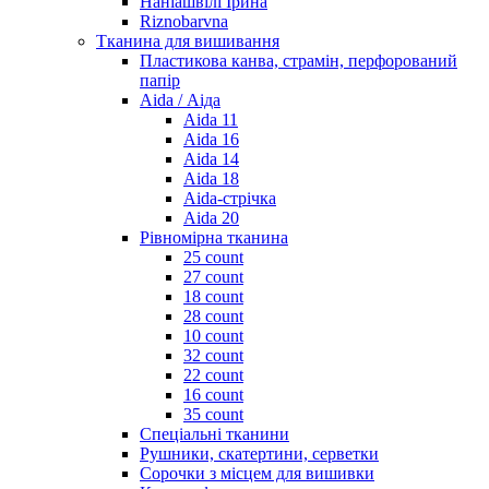
Наніашвілі Ірина
Riznobarvna
Тканина для вишивання
Пластикова канва, страмін, перфорований
папір
Aida / Аіда
Aida 11
Aida 16
Aida 14
Aida 18
Aida-стрічка
Aida 20
Рівномірна тканина
25 count
27 count
18 count
28 count
10 count
32 count
22 count
16 count
35 count
Спеціальні тканини
Рушники, скатертини, серветки
Сорочки з місцем для вишивки