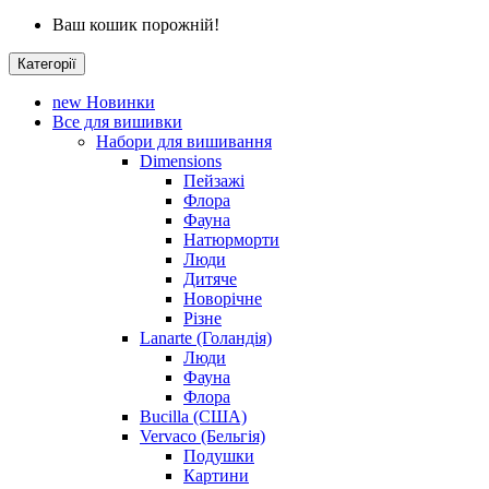
Ваш кошик порожній!
Категорії
new
Новинки
Все для вишивки
Набори для вишивання
Dimensions
Пейзажі
Флора
Фауна
Натюрморти
Люди
Дитяче
Новорічне
Різне
Lanarte (Голандія)
Люди
Фауна
Флора
Bucilla (США)
Vervaco (Бельгія)
Подушки
Картини