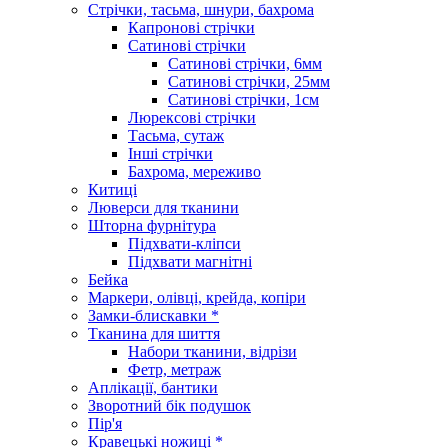
Стрічки, тасьма, шнури, бахрома
Капронові стрічки
Сатинові стрічки
Сатинові стрічки, 6мм
Сатинові стрічки, 25мм
Сатинові стрічки, 1см
Люрексові стрічки
Тасьма, сутаж
Інші стрічки
Бахрома, мереживо
Китиці
Люверси для тканини
Шторна фурнітура
Підхвати-кліпси
Підхвати магнітні
Бейка
Маркери, олівці, крейда, копіри
Замки-блискавки *
Тканина для шиття
Набори тканини, відрізи
Фетр, метраж
Аплікації, бантики
Зворотний бік подушок
Пір'я
Кравецькі ножиці *