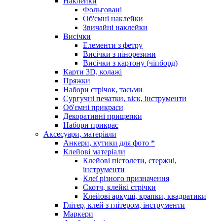
Наклейки
Фольговані
Об'ємні наклейки
Звичайні наклейки
Висічки
Елементи з фетру
Висічки з пінорезини
Висічки з картону (чіпборд)
Карти 3D, колажі
Пряжки
Набори стрічок, тасьми
Сургучні печатки, віск, інструменти
Об'ємні прикраси
Декоративні прищепки
Набори прикрас
Аксесуари, матеріали
Анкери, кутики для фото *
Клейові матеріали
Клейові пістолети, стержні,
інструменти
Клеї різного призначення
Скотч, клейкі стрічки
Клейові аркуші, крапки, квадратики
Глітер, клей з глітером, інструменти
Маркери