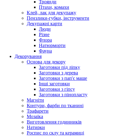
Троянди
Птахи, комахи
Клей, лак для декупажу
Пензлики-губки, інструменти
Декупажні карти
Люди
Різне
Флора
Натюрморти
Фауна
Декорування
Основа для декору
Заготовки під ліпку
Заготовки з дерева
Заготовки з пап'є маше
Інші заготовки
Заготовки з гіпсу
Заготовки з пінопласту
Магніти
Контури, фарби по тканині
Трафарети
Мозаїка
Виготовлення годинників
Натирки
Роспис по склу та керамиці