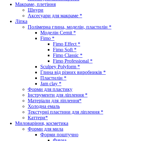
Макраме, плетіння
Шнури
Аксесуари для макраме *
Ліпка
Полімерна глина, моделін, пластилін *
Моделін Cernit *
Fimo *
Fimo Effect *
Fimo Soft *
Fimo Classic *
Fimo Professional *
Sculpey Polyform *
Глина від різних виробників *
Пластилін *
Jam clay *
Форми для пластику
Інструменти для ліплення *
Матеріали для ліплення*
Холодна емаль
Текстурні пластини для ліплення *
Каттери*
Миловаріння, косметика
Форми для мила
Форми поштучно
Фауна