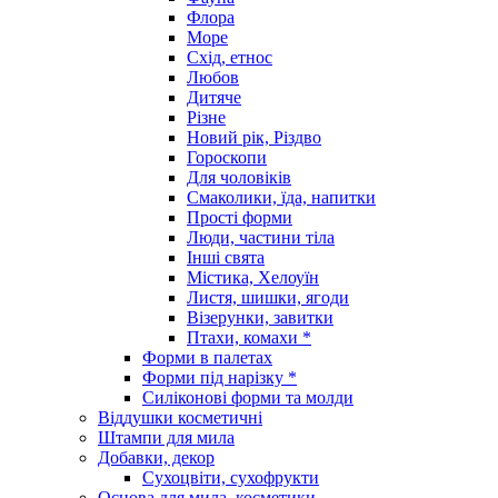
Флора
Море
Схід, етнос
Любов
Дитяче
Різне
Новий рік, Різдво
Гороскопи
Для чоловіків
Смаколики, їда, напитки
Прості форми
Люди, частини тіла
Інші свята
Містика, Хелоуїн
Листя, шишки, ягоди
Візерунки, завитки
Птахи, комахи *
Форми в палетах
Форми під нарізку *
Силіконові форми та молди
Віддушки косметичні
Штампи для мила
Добавки, декор
Сухоцвіти, сухофрукти
Основа для мила, косметики