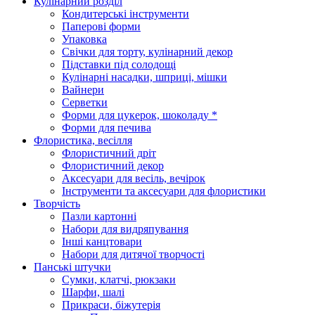
Кулінарний розділ
Кондитерські інструменти
Паперові форми
Упаковка
Свічки для торту, кулінарний декор
Підставки під солодощі
Кулінарні насадки, шприці, мішки
Вайнери
Серветки
Форми для цукерок, шоколаду *
Форми для печива
Флористика, весілля
Флористичний дріт
Флористичний декор
Аксесуари для весіль, вечірок
Інструменти та аксесуари для флористики
Творчість
Пазли картонні
Набори для видряпування
Інші канцтовари
Набори для дитячої творчості
Панські штучки
Сумки, клатчі, рюкзаки
Шарфи, шалі
Прикраси, біжутерія