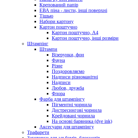
Крепований папір
ЕВА піна - листи, інші поверхні
Тішью
Набори картону
Картон поштучно
Картон поштучно, А4
Картон поштучно, інші розміри
Штампінг
Штампи
Візерунки, фон
Фауна
Різне
Поздоровляємо
Надписи різноманітні
Надписи
Любов, дружба
Флора
Фарба для штампінгу
Пігментні чорнила
Дистресингові чорнила
Крейдовані чорнила
На основі барвника (dye ink)
Аксесуари для штампінгу
Трафарети
Заготовки для альбомів, блокнотів