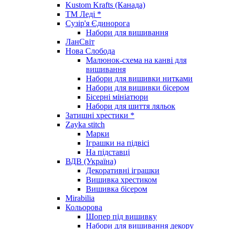
Kustom Krafts (Канада)
ТМ Леді *
Сузір'я Єдинорога
Набори для вишивання
ЛанСвіт
Нова Слобода
Малюнок-схема на канві для
вишивання
Набори для вишивки нитками
Набори для вишивки бісером
Бісерні мініатюри
Набори для шиття ляльок
Затишні хрестики *
Zayka stitch
Марки
Іграшки на підвісі
На підставці
ВДВ (Україна)
Декоративні іграшки
Вишивка хрестиком
Вишивка бісером
Mirabilia
Кольорова
Шопер під вишивку
Набори для вишивання декору