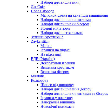
Набори для вишивання
ЛанСвіт
Нова Слобода
Малюнок-схема на канві для вишивання
Набори для вишивки нитками
Набори для вишивки бісером
Бісерні мініатюри
Набори для шиття ляльок
Затишні хрестики *
Zayka stitch
Марки
Іграшки на підвісі
На підставці
ВДВ (Україна)
Декоративні іграшки
Вишивка хрестиком
Вишивка бісером
Mirabilia
Кольорова
Шопер під вишивку
Набори для вишивання декору
Набори для вишивки нитками та бісеро
Іграшки у пластику
Панорамна вишивка
Новорічні прикраси