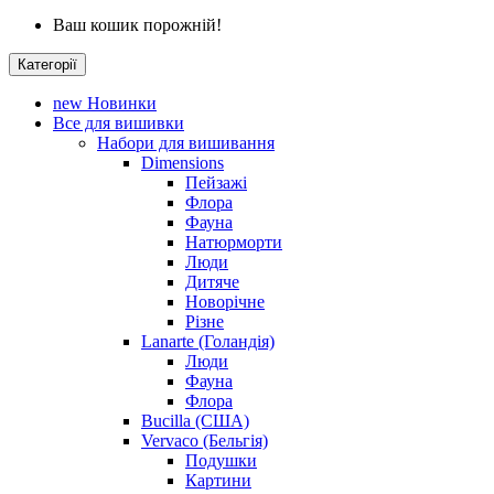
Ваш кошик порожній!
Категорії
new
Новинки
Все для вишивки
Набори для вишивання
Dimensions
Пейзажі
Флора
Фауна
Натюрморти
Люди
Дитяче
Новорічне
Різне
Lanarte (Голандія)
Люди
Фауна
Флора
Bucilla (США)
Vervaco (Бельгія)
Подушки
Картини