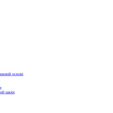
иковій основі
у
ій шкірі