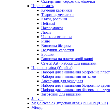
Скатертини, серфетки, мішечки
Чарiвна мить
Кумедні картинки
Тварини, метелики
Квіти, рослини
Пейзажі
Натюрморти
Люди
Часткова вишивка
Різне
Вишивка бісером
Подушки, серветки
Брошки
Вишивка на пластиковій канві
Crystal Art - набори для вишивки
Чарівна країна (Україна)
Набори для вишивання бісером на пласт
Набори для вишивання нитками
Аксесуари для рукоділля
Набори для вишивання бісером по дерев
Набори для вишивання бісером на штучн
Заготовки для вишивки
Janlynn
Magic Needle (Чудесная игла) (РОЗПРОДАЖ)
Міледі