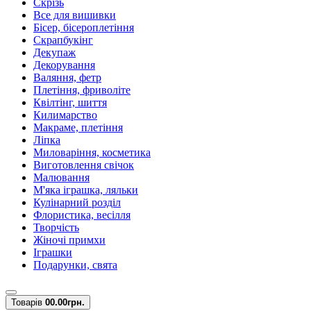
Скрізь
Все для вишивки
Бісер, бісероплетіння
Скрапбукінг
Декупаж
Декорування
Валяння, фетр
Плетіння, фриволіте
Квілтінг, шиття
Килимарство
Макраме, плетіння
Ліпка
Миловаріння, косметика
Виготовлення свічок
Малювання
М'яка іграшка, ляльки
Кулінарний розділ
Флористика, весілля
Творчість
Жіночі примхи
Іграшки
Подарунки, свята
Товарів
0
0.00грн.