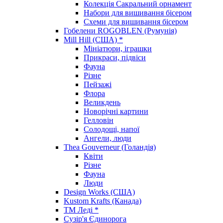
Колекція Сакральний орнамент
Набори для вишивання бісером
Схеми для вишивання бісером
Гобелени ROGOBLEN (Румунія)
Mill Hill (США) *
Мініатюри, іграшки
Прикраси, підвіси
Фауна
Різне
Пейзажі
Флора
Великдень
Новорічні картини
Гелловін
Солодощі, напої
Ангели, люди
Thea Gouverneur (Голандія)
Квіти
Різне
Фауна
Люди
Design Works (США)
Kustom Krafts (Канада)
ТМ Леді *
Сузір'я Єдинорога