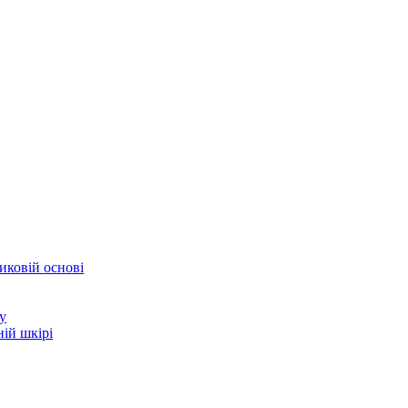
иковій основі
у
ій шкірі