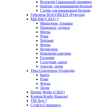
Колекція Сакральний орнамент
Набори для вишивання бісером
Схеми для вишивання бісером
Гобелени ROGOBLEN (Румунія)
Mill Hill (США) *
Мініатюри, іграшки
Прикраси, підвіси
Фауна
Різне
Пейзажі
Флора
Великдень
Новорічні картини
Гелловін
Солодощі, напої
Ангели, люди
Thea Gouverneur (Голандія)
Квіти
Різне
Фауна
Люди
Design Works (США)
Kustom Krafts (Канада)
ТМ Леді *
Сузір'я Єдинорога