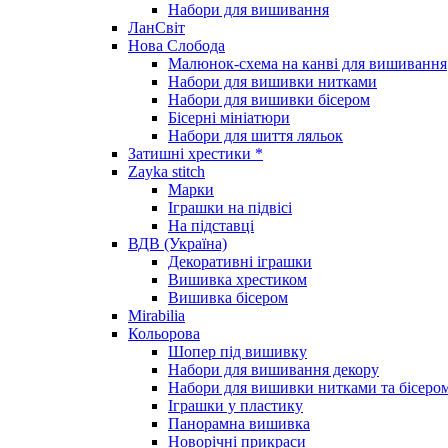
Набори для вишивання
ЛанСвіт
Нова Слобода
Малюнок-схема на канві для вишивання
Набори для вишивки нитками
Набори для вишивки бісером
Бісерні мініатюри
Набори для шиття ляльок
Затишні хрестики *
Zayka stitch
Марки
Іграшки на підвісі
На підставці
ВДВ (Україна)
Декоративні іграшки
Вишивка хрестиком
Вишивка бісером
Mirabilia
Кольорова
Шопер під вишивку
Набори для вишивання декору
Набори для вишивки нитками та бісеро
Іграшки у пластику
Панорамна вишивка
Новорічні прикраси