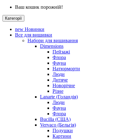
Ваш кошик порожній!
Категорії
new
Новинки
Все для вишивки
Набори для вишивання
Dimensions
Пейзажі
Флора
Фауна
Натюрморти
Люди
Дитяче
Новорічне
Різне
Lanarte (Голандія)
Люди
Фауна
Флора
Bucilla (США)
Vervaco (Бельгія)
Подушки
Картини