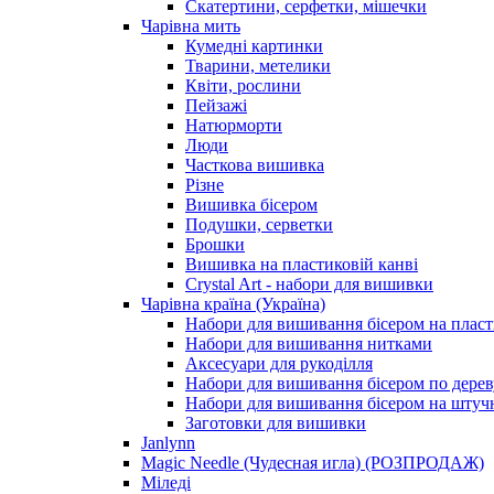
Скатертини, серфетки, мішечки
Чарiвна мить
Кумедні картинки
Тварини, метелики
Квіти, рослини
Пейзажі
Натюрморти
Люди
Часткова вишивка
Різне
Вишивка бісером
Подушки, серветки
Брошки
Вишивка на пластиковій канві
Crystal Art - набори для вишивки
Чарівна країна (Україна)
Набори для вишивання бісером на пласт
Набори для вишивання нитками
Аксесуари для рукоділля
Набори для вишивання бісером по дерев
Набори для вишивання бісером на штучн
Заготовки для вишивки
Janlynn
Magic Needle (Чудесная игла) (РОЗПРОДАЖ)
Міледі