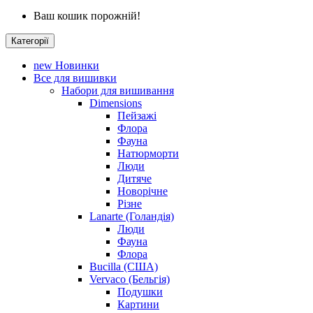
Ваш кошик порожній!
Категорії
new
Новинки
Все для вишивки
Набори для вишивання
Dimensions
Пейзажі
Флора
Фауна
Натюрморти
Люди
Дитяче
Новорічне
Різне
Lanarte (Голандія)
Люди
Фауна
Флора
Bucilla (США)
Vervaco (Бельгія)
Подушки
Картини