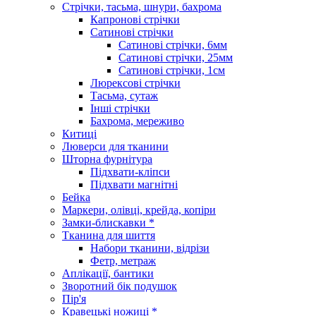
Стрічки, тасьма, шнури, бахрома
Капронові стрічки
Сатинові стрічки
Сатинові стрічки, 6мм
Сатинові стрічки, 25мм
Сатинові стрічки, 1см
Люрексові стрічки
Тасьма, сутаж
Інші стрічки
Бахрома, мереживо
Китиці
Люверси для тканини
Шторна фурнітура
Підхвати-кліпси
Підхвати магнітні
Бейка
Маркери, олівці, крейда, копіри
Замки-блискавки *
Тканина для шиття
Набори тканини, відрізи
Фетр, метраж
Аплікації, бантики
Зворотний бік подушок
Пір'я
Кравецькі ножиці *