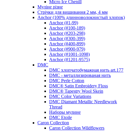
Micro Ice Chenill
Муліне різне
Стрічки для вишивання 2 мм, 4 мм
Anchor (100% длинноволокнистый хлопок)
Anchor (#1-99)
Anchor (#100-189)
Anchor (#203-298)
Anchor (#300-399)
Anchor (#400-899)
Anchor (#900-979)
Anchor (#1001-1098)
Anchor (#1201-9575)
DMC
DMC хлопчатобумажная нить art.177
DMC - металлизированая нить
DMC Perle Cotton
DMC® Satin Embroidery Floss
DMC® Tapestry Wool Skein
DMC Color Variations
DMC Diamant Metallic Needlework
Thread
Наборы мулине
DMC Etoile
Caron Collection
Caron Collection Wildflowers