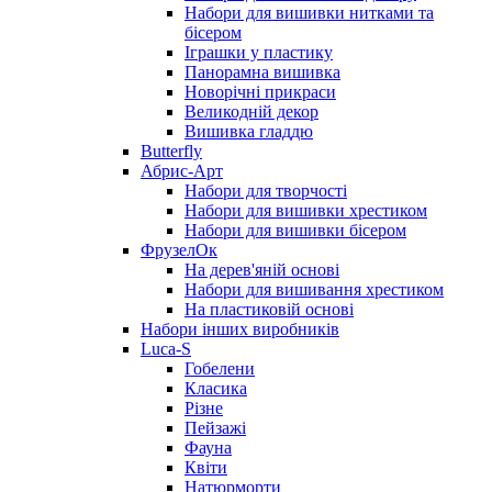
Набори для вишивки нитками та
бісером
Іграшки у пластику
Панорамна вишивка
Новорічні прикраси
Великодній декор
Вишивка гладдю
Butterfly
Абрис-Арт
Набори для творчості
Набори для вишивки хрестиком
Набори для вишивки бісером
ФрузелОк
На дерев'яній основі
Набори для вишивання хрестиком
На пластиковій основі
Набори інших виробників
Luca-S
Гобелени
Класика
Різне
Пейзажі
Фауна
Квіти
Натюрморти