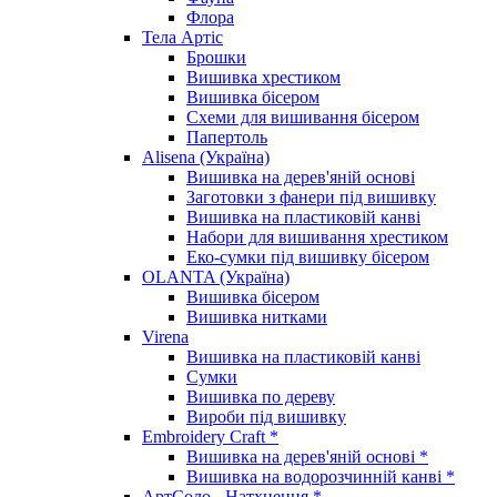
Флора
Тела Артіс
Брошки
Вишивка хрестиком
Вишивка бісером
Схеми для вишивання бісером
Папертоль
Alisena (Україна)
Вишивка на дерев'яній основі
Заготовки з фанери під вишивку
Вишивка на пластиковій канві
Набори для вишивання хрестиком
Еко-сумки під вишивку бісером
OLANTA (Україна)
Вишивка бісером
Вишивка нитками
Virena
Вишивка на пластиковій канві
Сумки
Вишивка по дереву
Вироби під вишивку
Embroidery Craft *
Вишивка на дерев'яній основі *
Вишивка на водорозчинній канві *
АртСоло - Натхнення *