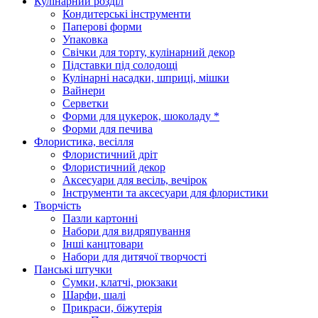
Кулінарний розділ
Кондитерські інструменти
Паперові форми
Упаковка
Свічки для торту, кулінарний декор
Підставки під солодощі
Кулінарні насадки, шприці, мішки
Вайнери
Серветки
Форми для цукерок, шоколаду *
Форми для печива
Флористика, весілля
Флористичний дріт
Флористичний декор
Аксесуари для весіль, вечірок
Інструменти та аксесуари для флористики
Творчість
Пазли картонні
Набори для видряпування
Інші канцтовари
Набори для дитячої творчості
Панські штучки
Сумки, клатчі, рюкзаки
Шарфи, шалі
Прикраси, біжутерія