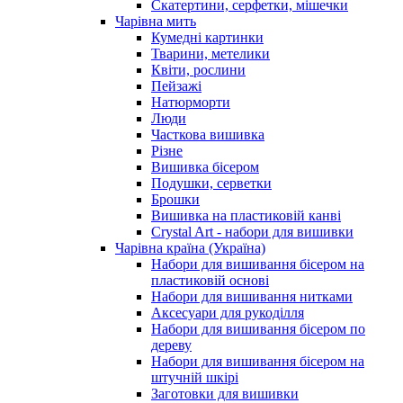
Скатертини, серфетки, мішечки
Чарiвна мить
Кумедні картинки
Тварини, метелики
Квіти, рослини
Пейзажі
Натюрморти
Люди
Часткова вишивка
Різне
Вишивка бісером
Подушки, серветки
Брошки
Вишивка на пластиковій канві
Crystal Art - набори для вишивки
Чарівна країна (Україна)
Набори для вишивання бісером на
пластиковій основі
Набори для вишивання нитками
Аксесуари для рукоділля
Набори для вишивання бісером по
дереву
Набори для вишивання бісером на
штучній шкірі
Заготовки для вишивки