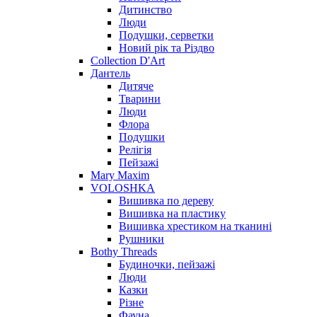
Дитинство
Люди
Подушки, серветки
Новий рік та Різдво
Collection D'Art
Дантель
Дитяче
Тварини
Люди
Флора
Подушки
Релігія
Пейзажі
Mary Maxim
VOLOSHKA
Вишивка по дереву
Вишивка на пластику
Вишивка хрестиком на тканині
Рушники
Bothy Threads
Будиночки, пейзажі
Люди
Казки
Різне
Фауна