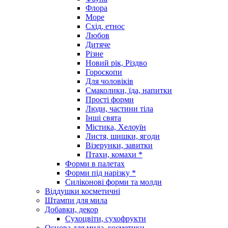
Флора
Море
Схід, етнос
Любов
Дитяче
Різне
Новий рік, Різдво
Гороскопи
Для чоловіків
Смаколики, їда, напитки
Прості форми
Люди, частини тіла
Інші свята
Містика, Хелоуїн
Листя, шишки, ягоди
Візерунки, завитки
Птахи, комахи *
Форми в палетах
Форми під нарізку *
Силіконові форми та молди
Віддушки косметичні
Штампи для мила
Добавки, декор
Сухоцвіти, сухофрукти
Основа для мила, косметики