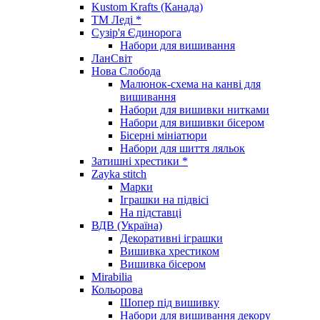
Kustom Krafts (Канада)
ТМ Леді *
Сузір'я Єдинорога
Набори для вишивання
ЛанСвіт
Нова Слобода
Малюнок-схема на канві для
вишивання
Набори для вишивки нитками
Набори для вишивки бісером
Бісерні мініатюри
Набори для шиття ляльок
Затишні хрестики *
Zayka stitch
Марки
Іграшки на підвісі
На підставці
ВДВ (Україна)
Декоративні іграшки
Вишивка хрестиком
Вишивка бісером
Mirabilia
Кольорова
Шопер під вишивку
Набори для вишивання декору