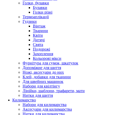
Голки, булавки
Булавки
Голки різні
Термоаплікації
Гудзики
Вінтаж
Тварини
Квіти
Дитячі
Свята
Подорожі
Захоплення
Кольорові мікси
Фурнітура для сумок, шкатулок
Допоміжне для шиття
Ножі, аксесуари до них
Клей, добавки для тканини
Для швейних машинок
Набори для квілтінгу
Лінійки, шаблони, трафарети, мати
Нитки для шиття
Килимарство
Набори для килимарства
Аксесуари для килимарства
Нитки для килимарства