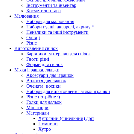
Інструменти та інвентар
Косметична тара
Малювання
Набори для малювання
Набори гуаші, акварелі, акрилу *
Пензлики та інші інструменти
Олівці
Різне
Виготовлення свічок
Барвники, матеріали для свічок
Гноти різні
Форми для свічок
М'яка іграшка, ляльки
Аксесуари для іграшок
Волосся для ляльок
Оченята, носики
Набори для виготовлення м'якої іграшки
Різне потрібне :)
Голки для ляльок
Мініатюри
Материали
Хутряний (синельний) дріт
Помпони
Хутро