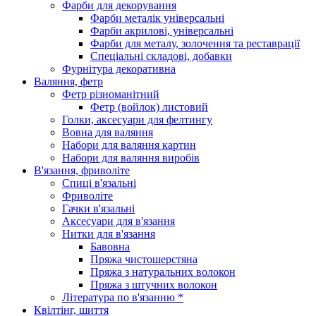
Фарби для декорування
Фарби металік універсальні
Фарби акрилові, універсальні
Фарби для металу, золочення та реставрації
Спеціальні складові, добавки
Фурнітура декоративна
Валяння, фетр
Фетр різноманітний
Фетр (войлок) листовий
Голки, аксесуари для фелтингу
Вовна для валяння
Набори для валяння картин
Набори для валяння виробів
В'язання, фриволіте
Спиці в'язальні
Фриволіте
Гачки в'язальні
Аксесуари для в'язання
Нитки для в'язання
Бавовна
Пряжа чистошерстяна
Пряжа з натуральних волокон
Пряжа з штучних волокон
Література по в'язанню *
Квілтінг, шиття