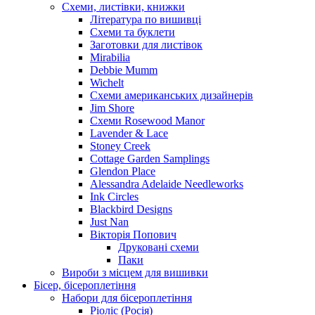
Схеми, листівки, книжки
Література по вишивці
Схеми та буклети
Заготовки для листівок
Mirabilia
Debbie Mumm
Wichelt
Схеми американських дизайнерів
Jim Shore
Cхеми Rosewood Manor
Lavender & Lace
Stoney Creek
Cottage Garden Samplings
Glendon Place
Alessandra Adelaide Needleworks
Ink Circles
Blackbird Designs
Just Nan
Вікторія Попович
Друковані схеми
Паки
Вироби з місцем для вишивки
Бісер, бісероплетіння
Набори для бісероплетіння
Ріоліс (Росія)