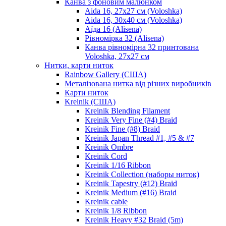
Канва з фоновим малюнком
Aida 16, 27х27 см (Voloshka)
Aida 16, 30х40 см (Voloshka)
Аїда 16 (Alisena)
Рівномірка 32 (Alisena)
Канва рівномірна 32 принтована
Voloshka, 27х27 см
Нитки, карти ниток
Rainbow Gallery (США)
Металізована нитка від різних виробників
Карти ниток
Kreinik (США)
Kreinik Blending Filament
Kreinik Very Fine (#4) Braid
Kreinik Fine (#8) Braid
Kreinik Japan Thread #1, #5 & #7
Kreinik Ombre
Kreinik Cord
Kreinik 1/16 Ribbon
Kreinik Collection (наборы ниток)
Kreinik Tapestry (#12) Braid
Kreinik Medium (#16) Braid
Kreinik cable
Kreinik 1/8 Ribbon
Kreinik Heavy #32 Braid (5m)