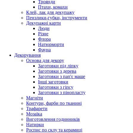
Троянди
Птахи, комахи
Клей, лак для декупажу
Пензлики-губки, інструменти
Декупажні карти
Люди
Різне
Флора
Натюрморти
Фауна
Декорування
Основа для декору
Заготовки під ліпку
Заготовки з дерева
Заготовки з пап'є маше
Інші заготовки
Заготовки з гіпсу
Заготовки з пінопласту
Магніти
Контури, фарби по тканині
Трафарети
Мозаїка
Виготовлення годинників
Натирки
Роспис по склу та керамиці