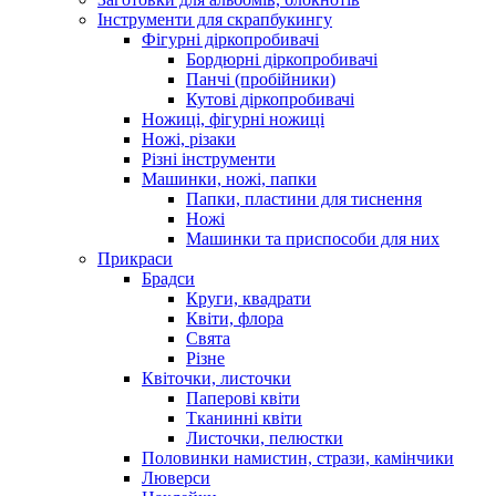
Інструменти для скрапбукингу
Фігурні діркопробивачі
Бордюрні діркопробивачі
Панчі (пробійники)
Кутові діркопробивачі
Ножиці, фігурні ножиці
Ножі, різаки
Різні інструменти
Машинки, ножі, папки
Папки, пластини для тиснення
Ножі
Машинки та приспособи для них
Прикраси
Брадси
Круги, квадрати
Квіти, флора
Свята
Різне
Квіточки, листочки
Паперові квіти
Тканинні квіти
Листочки, пелюстки
Половинки намистин, стрази, камінчики
Люверси