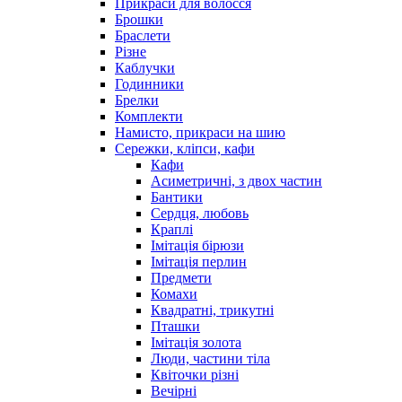
Прикраси для волосся
Брошки
Браслети
Різне
Каблучки
Годинники
Брелки
Комплекти
Намисто, прикраси на шию
Сережки, кліпси, кафи
Кафи
Асиметричні, з двох частин
Бантики
Сердця, любовь
Краплі
Імітація бірюзи
Імітація перлин
Предмети
Комахи
Квадратні, трикутні
Пташки
Імітація золота
Люди, частини тіла
Квіточки різні
Вечірні