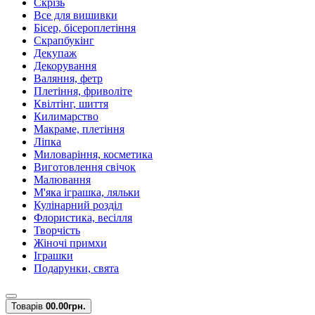
Скрізь
Все для вишивки
Бісер, бісероплетіння
Скрапбукінг
Декупаж
Декорування
Валяння, фетр
Плетіння, фриволіте
Квілтінг, шиття
Килимарство
Макраме, плетіння
Ліпка
Миловаріння, косметика
Виготовлення свічок
Малювання
М'яка іграшка, ляльки
Кулінарний розділ
Флористика, весілля
Творчість
Жіночі примхи
Іграшки
Подарунки, свята
Товарів
0
0.00грн.