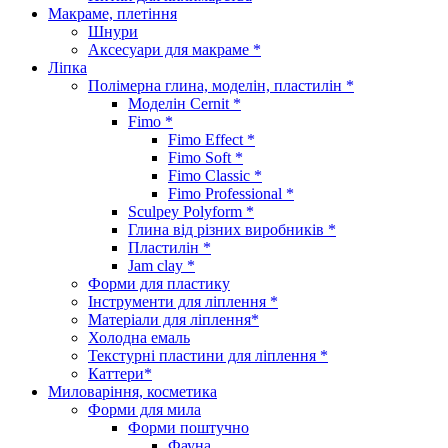
Макраме, плетіння
Шнури
Аксесуари для макраме *
Ліпка
Полімерна глина, моделін, пластилін *
Моделін Cernit *
Fimo *
Fimo Effect *
Fimo Soft *
Fimo Classic *
Fimo Professional *
Sculpey Polyform *
Глина від різних виробників *
Пластилін *
Jam clay *
Форми для пластику
Інструменти для ліплення *
Матеріали для ліплення*
Холодна емаль
Текстурні пластини для ліплення *
Каттери*
Миловаріння, косметика
Форми для мила
Форми поштучно
Фауна