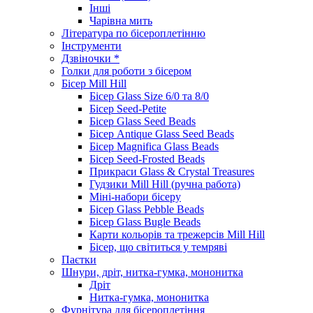
Інші
Чарівна мить
Література по бісероплетінню
Інструменти
Дзвіночки *
Голки для роботи з бісером
Бісер Mill Hill
Бісер Glass Size 6/0 та 8/0
Бісер Seed-Petite
Бісер Glass Seed Beads
Бісер Antique Glass Seed Beads
Бісер Magnifica Glass Beads
Бісер Seed-Frosted Beads
Прикраси Glass & Crystal Treasures
Гудзики Mill Hill (ручна работа)
Міні-набори бісеру
Бісер Glass Pebble Beads
Бісер Glass Bugle Beads
Карти кольорів та трежерсів Mill Hill
Бісер, що світиться у темряві
Паєтки
Шнури, дріт, нитка-гумка, мононитка
Дріт
Нитка-гумка, мононитка
Фурнітура для бісероплетіння