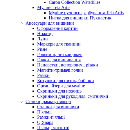
Caron Collection Waterlilies
Муліне Tela Artis
Муліне ручного фарбування Tela Artis
Нитка для вишивки Пухнастик
Аксесуари для вишивки
Оформлення картин
Ножиці
Лупи
Маркери для тканини
Різне
Гольниці, нитковдівачі
Голки для вишивання
Наперстки, вспорювачі, різаки
Магніти-тримачі голки
Рамки
Котушки для ниток, бобінки
Органайзери для муліне
Скриньки для ножиць
Скриньки для рукоділля, смітнички
Станки, рамки, пяльца
Станки для вишивки
П'яльці
Рамки-п'яльці
Q-Snaps
П'яльці магнітні