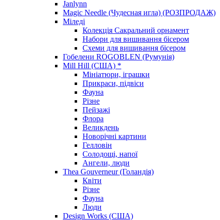
Janlynn
Magic Needle (Чудесная игла) (РОЗПРОДАЖ)
Міледі
Колекція Сакральний орнамент
Набори для вишивання бісером
Схеми для вишивання бісером
Гобелени ROGOBLEN (Румунія)
Mill Hill (США) *
Мініатюри, іграшки
Прикраси, підвіси
Фауна
Різне
Пейзажі
Флора
Великдень
Новорічні картини
Гелловін
Солодощі, напої
Ангели, люди
Thea Gouverneur (Голандія)
Квіти
Різне
Фауна
Люди
Design Works (США)