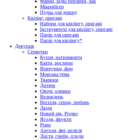
Фарби, рідкі перлини, лак
Мікробісер
Пудра для декору
Квілінг, оригамі
Набори для квілінгу, оригамі
Інструменти для квілінгу, оригамі
Папір для оригамі
Папір для квілінгу*
Декупаж
Серветки
Кухня, натюрморти
Квіти, рослини
Візерунки, фон
Морська тема
Тварини
Дитяче
Овочі, оливки
Великдень
Весілля, серця, любовь
Люди
Новий рік, Різдво
Ягоди, фрукти
Різне
Ангели, феї, релігія
Листя, гриби, плоди