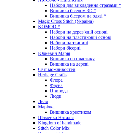
Набори для викладення стразами *
Вишивка бісером 3D *
Вишивка бісером на одязі *
Magic Cross Stitch (Україна)
KOMOD *
Набори на дерев'яній основі
Набори на пластиковій основі
Набори на тканині
Набори бісерні
Юркевич Марія
Вишивка на пластику
Вишивка на дереві
Світ можливостей
Heritage Crafts
Флора
Фауна
Природа
Люди
Леля
Марічка
Вишивка хрестиком
Шаменко Наталія
Kingdom of handmade
Stitch Color Mix