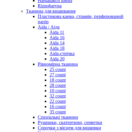
Наніашвілі Ірина
Riznobarvna
Тканина для вишивання
Пластикова канва, страмін, перфорований
папір
Aida / Аіда
Aida 11
Aida 16
Aida 14
Aida 18
Aida-стрічка
Aida 20
Рівномірна тканина
25 count
27 count
18 count
28 count
10 count
32 count
22 count
16 count
35 count
Спеціальні тканини
Рушники, скатертини, серветки
Сорочки з місцем для вишивки