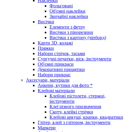
Наклейки
Фольговані
Об'ємні наклейки
Звичайні наклейки
Висічки
Елементи з фетру
Висічки з пінорезини
Висічки з картону (чіпборд)
Карти 3D, колажі
Пряжки
Набори стрічок, тасьми
Сургучні печатки, віск, інструменти
Об'ємні прикраси
Декоративні прищепки
Набори прикрас
Аксесуари, матеріали
Анкери, кутики для фото *
Клейові матеріали
Клейові пістолети, стержні,
інструменти
Клеї різного призначення
Скотч, клейкі стрічки
Клейові аркуші, крапки, квадратики
Глітер, клей з глітером, інструменти
Маркери