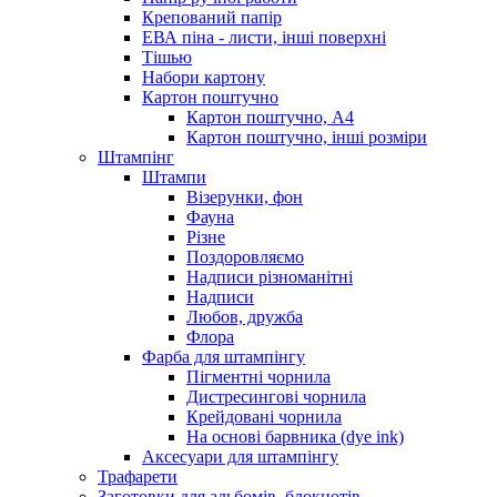
Крепований папір
ЕВА піна - листи, інші поверхні
Тішью
Набори картону
Картон поштучно
Картон поштучно, А4
Картон поштучно, інші розміри
Штампінг
Штампи
Візерунки, фон
Фауна
Різне
Поздоровляємо
Надписи різноманітні
Надписи
Любов, дружба
Флора
Фарба для штампінгу
Пігментні чорнила
Дистресингові чорнила
Крейдовані чорнила
На основі барвника (dye ink)
Аксесуари для штампінгу
Трафарети
Заготовки для альбомів, блокнотів