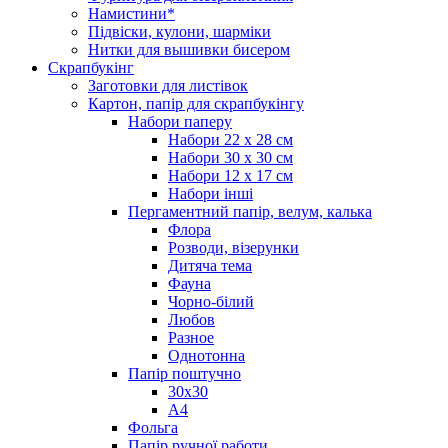
Намистини*
Підвіски, кулони, шарміки
Нитки для вышивки бисером
Скрапбукінг
Заготовки для листівок
Картон, папір для скрапбукінгу
Набори паперу
Набори 22 х 28 см
Набори 30 х 30 см
Набори 12 х 17 см
Набори інші
Пергаментний папір, велум, калька
Флора
Розводи, візерунки
Дитяча тема
Фауна
Чорно-білий
Любов
Разное
Однотонна
Папір поштучно
30х30
А4
Фольга
Папір ручної работи