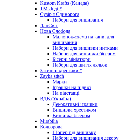
Kustom Krafts (Канада)
ТМ Леді *
Сузір'я Єдинорога
Набори для вишивання
ЛанСвіт
Нова Слобода
Малюнок-схема на канві для
вишивання
Набори для вишивки нитками
Набори для вишивки бісером
Бісерні мініатюри
Набори для шиття ляльок
Затишні хрестики *
Zayka stitch
Марки
Іграшки на підвісі
На підставці
ВДВ (Україна)
Декоративні іграшки
Вишивка хрестиком
Вишивка бісером
Mirabilia
Кольорова
Шопер під вишивку
Набори для вишивання декору