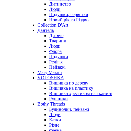
Дитинство
Люди
Подушки, серветки
Новий рік та Різдво
Collection D'Art
Дантель
Дитяче
Тварини
Люди
Флора
Подушки
Релігія
Пейзажі
Mary Maxim
VOLOSHKA
Вишивка по дереву
Вишивка на пластику
Вишивка хрестиком на тканині
Рушники
Bothy Threads
Будиночки, пейзажі
Люди
Казки
Різне
Фауна