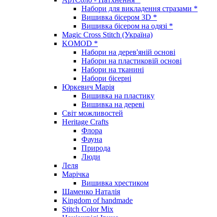
Набори для викладення стразами *
Вишивка бісером 3D *
Вишивка бісером на одязі *
Magic Cross Stitch (Україна)
KOMOD *
Набори на дерев'яній основі
Набори на пластиковій основі
Набори на тканині
Набори бісерні
Юркевич Марія
Вишивка на пластику
Вишивка на дереві
Світ можливостей
Heritage Crafts
Флора
Фауна
Природа
Люди
Леля
Марічка
Вишивка хрестиком
Шаменко Наталія
Kingdom of handmade
Stitch Color Mix