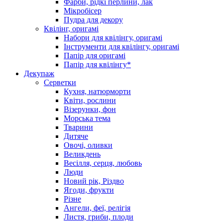
Фарби, рідкі перлини, лак
Мікробісер
Пудра для декору
Квілінг, оригамі
Набори для квілінгу, оригамі
Інструменти для квілінгу, оригамі
Папір для оригамі
Папір для квілінгу*
Декупаж
Серветки
Кухня, натюрморти
Квіти, рослини
Візерунки, фон
Морська тема
Тварини
Дитяче
Овочі, оливки
Великдень
Весілля, серця, любовь
Люди
Новий рік, Різдво
Ягоди, фрукти
Різне
Ангели, феї, релігія
Листя, гриби, плоди