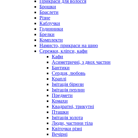
Прикраси для волосся
Брошки
Браслети
Різне
Каблучки
Годинники
Брелки
Комплекти
Намисто, прикраси на шию
Сережки, кліпси, кафи
Кафи
Асиметричні, з двох частин
Бантики
Сердця, любовь
Краплі
Імітація бірюзи
Імітація перлин
Предмети
Комахи
Квадратні, трикутні
Пташки
Імітація золота
Люди, частини тіла
Квіточки різні
Вечірні