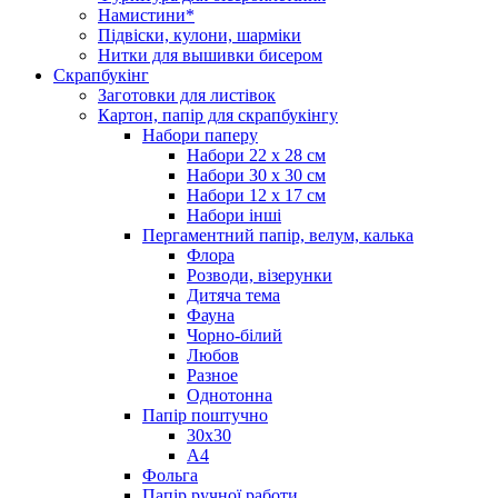
Намистини*
Підвіски, кулони, шарміки
Нитки для вышивки бисером
Скрапбукінг
Заготовки для листівок
Картон, папір для скрапбукінгу
Набори паперу
Набори 22 х 28 см
Набори 30 х 30 см
Набори 12 х 17 см
Набори інші
Пергаментний папір, велум, калька
Флора
Розводи, візерунки
Дитяча тема
Фауна
Чорно-білий
Любов
Разное
Однотонна
Папір поштучно
30х30
А4
Фольга
Папір ручної работи