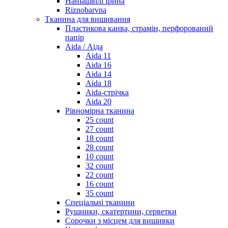
Наніашвілі Ірина
Riznobarvna
Тканина для вишивання
Пластикова канва, страмін, перфорований
папір
Aida / Аіда
Aida 11
Aida 16
Aida 14
Aida 18
Aida-стрічка
Aida 20
Рівномірна тканина
25 count
27 count
18 count
28 count
10 count
32 count
22 count
16 count
35 count
Спеціальні тканини
Рушники, скатертини, серветки
Сорочки з місцем для вишивки