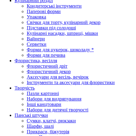
Кулінарний розділ
Кондитерські інструменти
Паперові форми
Упаковка
Свічки для торту, кулінарний декор
Підставки під солодощі
Кулінарні насадки, шприці, мішки
Вайнери
Серветки
Форми для цукерок, шоколаду *
Форми для печива
Флористика, весілля
Флористичний дріт
Флористичний декор
Аксесуари для весіль, вечірок
Інструменти та аксесуари для флористики
Творчість
Пазли картонні
Набори для видряпування
Інші канцтовари
Набори для дитячої творчості
Панські штучки
Сумки, клатчі, рюкзаки
Шарфи, шалі
Прикраси, біжутерія