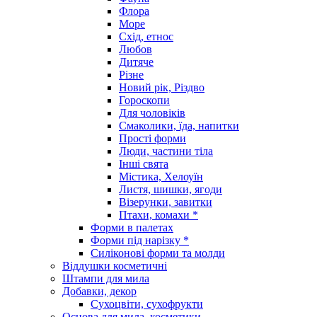
Флора
Море
Схід, етнос
Любов
Дитяче
Різне
Новий рік, Різдво
Гороскопи
Для чоловіків
Смаколики, їда, напитки
Прості форми
Люди, частини тіла
Інші свята
Містика, Хелоуїн
Листя, шишки, ягоди
Візерунки, завитки
Птахи, комахи *
Форми в палетах
Форми під нарізку *
Силіконові форми та молди
Віддушки косметичні
Штампи для мила
Добавки, декор
Сухоцвіти, сухофрукти
Основа для мила, косметики