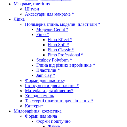
Макраме, плетіння
Шнури
Аксесуари для макраме *
Ліпка
Полімерна глина, моделін, пластилін *
Моделін Cernit *
Fimo *
Fimo Effect *
Fimo Soft *
Fimo Classic *
Fimo Professional *
Sculpey Polyform *
Глина від різних виробників *
Пластилін *
Jam clay *
Форми для пластику
Інструменти для ліплення *
Матеріали для ліплення*
Холодна емаль
Текстурні пластини для ліплення *
Каттери*
Миловаріння, косметика
Форми для мила
Форми поштучно
Фауна