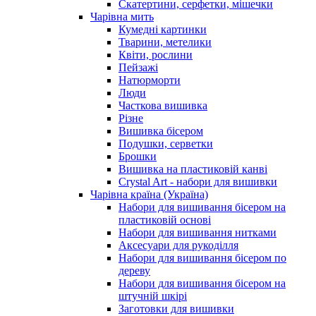
Скатертини, серфетки, мішечки
Чарiвна мить
Кумедні картинки
Тварини, метелики
Квіти, рослини
Пейзажі
Натюрморти
Люди
Часткова вишивка
Різне
Вишивка бісером
Подушки, серветки
Брошки
Вишивка на пластиковій канві
Crystal Art - набори для вишивки
Чарівна країна (Україна)
Набори для вишивання бісером на
пластиковій основі
Набори для вишивання нитками
Аксесуари для рукоділля
Набори для вишивання бісером по
дереву
Набори для вишивання бісером на
штучній шкірі
Заготовки для вишивки