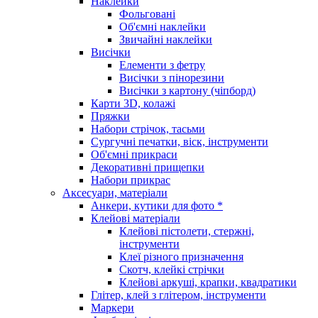
Наклейки
Фольговані
Об'ємні наклейки
Звичайні наклейки
Висічки
Елементи з фетру
Висічки з пінорезини
Висічки з картону (чіпборд)
Карти 3D, колажі
Пряжки
Набори стрічок, тасьми
Сургучні печатки, віск, інструменти
Об'ємні прикраси
Декоративні прищепки
Набори прикрас
Аксесуари, матеріали
Анкери, кутики для фото *
Клейові матеріали
Клейові пістолети, стержні,
інструменти
Клеї різного призначення
Скотч, клейкі стрічки
Клейові аркуші, крапки, квадратики
Глітер, клей з глітером, інструменти
Маркери