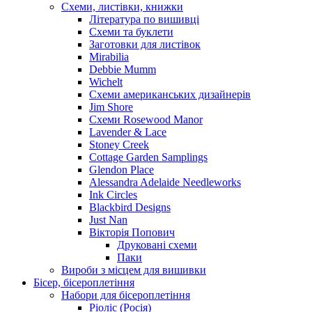
Схеми, листівки, книжки
Література по вишивці
Схеми та буклети
Заготовки для листівок
Mirabilia
Debbie Mumm
Wichelt
Схеми американських дизайнерів
Jim Shore
Cхеми Rosewood Manor
Lavender & Lace
Stoney Creek
Cottage Garden Samplings
Glendon Place
Alessandra Adelaide Needleworks
Ink Circles
Blackbird Designs
Just Nan
Вікторія Попович
Друковані схеми
Паки
Вироби з місцем для вишивки
Бісер, бісероплетіння
Набори для бісероплетіння
Ріоліс (Росія)