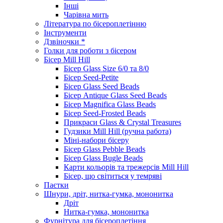
Інші
Чарівна мить
Література по бісероплетінню
Інструменти
Дзвіночки *
Голки для роботи з бісером
Бісер Mill Hill
Бісер Glass Size 6/0 та 8/0
Бісер Seed-Petite
Бісер Glass Seed Beads
Бісер Antique Glass Seed Beads
Бісер Magnifica Glass Beads
Бісер Seed-Frosted Beads
Прикраси Glass & Crystal Treasures
Гудзики Mill Hill (ручна работа)
Міні-набори бісеру
Бісер Glass Pebble Beads
Бісер Glass Bugle Beads
Карти кольорів та трежерсів Mill Hill
Бісер, що світиться у темряві
Паєтки
Шнури, дріт, нитка-гумка, мононитка
Дріт
Нитка-гумка, мононитка
Фурнітура для бісероплетіння