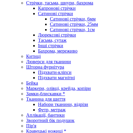
Стрічки, тасьма, шнури, бахрома
Капронові стрічки
Сатинові стрічки
Сатинові стрічки, 6мм
Сатинові стрічки, 25мм
Сатинові стрічки, 1см
Люрексові стрічки
Тасьма, сутаж
Інші стрічки
Бахрома, мереживо
Китиці
Люверси для тканини
Шторна фурнітура
Підхвати-кліпси
Підхвати магнітні
Бейка
Маркери, олівці, крейда, копіри
Замки-блискавки *
Тканина для шиття
Набори тканини, відрізи
Фетр, метраж
Аплікації, бантики
Зворотний бік подушок
Пір'я
Кравецькі ножиці *