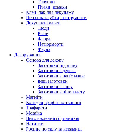
Троянди
Птахи, комахи
Клей, лак для декупажу
Пензлики-губки, інструменти
Декупажні карти
Люди
Різне
Флора
Натюрморти
Фауна
Декорування
Основа для декору
Заготовки під ліпку
Заготовки з дерева
Заготовки з пап'є маше
Інші заготовки
Заготовки з гіпсу
Заготовки з пінопласту
Магніти
Контури, фарби по тканині
Трафарети
Мозаїка
Виготовлення годинників
Натирки
Роспис по склу та керамиці