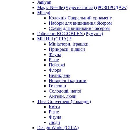
Janlynn
Magic Needle (Чудесная игла) (РОЗПРОДАЖ)
Міледі
Колекція Сакральний орнамент
Набори для вишивання бісером
Схеми для вишивання бісером
Гобелени ROGOBLEN (Румунія)
Mill Hill (США) *
Мініатюри, іграшки
Прикраси, підвіси
Фауна
Різне
Пейзажі
Флора
Великдень
Новорічні картини
Гелловін
Солодощі, напої
Ангели, люди
Thea Gouverneur (Голандія)
Квіти
Різне
Фауна
Люди
Design Works (США)