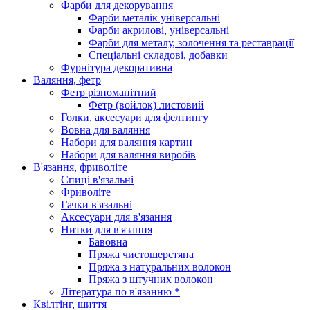
Фарби для декорування
Фарби металік універсальні
Фарби акрилові, універсальні
Фарби для металу, золочення та реставрації
Спеціальні складові, добавки
Фурнітура декоративна
Валяння, фетр
Фетр різноманітний
Фетр (войлок) листовий
Голки, аксесуари для фелтингу
Вовна для валяння
Набори для валяння картин
Набори для валяння виробів
В'язання, фриволіте
Спиці в'язальні
Фриволіте
Гачки в'язальні
Аксесуари для в'язання
Нитки для в'язання
Бавовна
Пряжа чистошерстяна
Пряжа з натуральних волокон
Пряжа з штучних волокон
Література по в'язанню *
Квілтінг, шиття