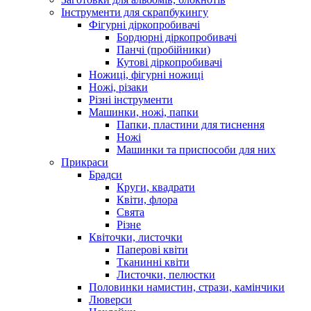
Інструменти для скрапбукингу
Фігурні діркопробивачі
Бордюрні діркопробивачі
Панчі (пробійники)
Кутові діркопробивачі
Ножиці, фігурні ножиці
Ножі, різаки
Різні інструменти
Машинки, ножі, папки
Папки, пластини для тиснення
Ножі
Машинки та приспособи для них
Прикраси
Брадси
Круги, квадрати
Квіти, флора
Свята
Різне
Квіточки, листочки
Паперові квіти
Тканинні квіти
Листочки, пелюстки
Половинки намистин, стрази, камінчики
Люверси