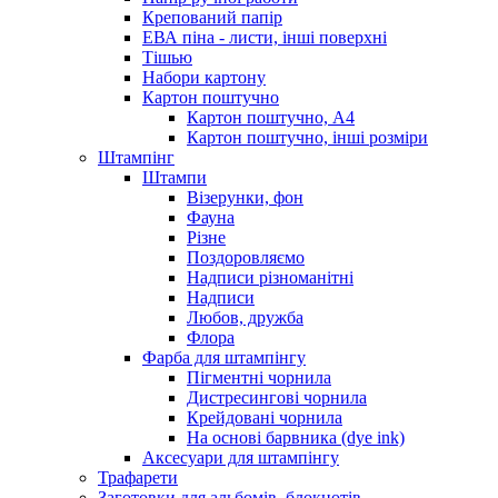
Крепований папір
ЕВА піна - листи, інші поверхні
Тішью
Набори картону
Картон поштучно
Картон поштучно, А4
Картон поштучно, інші розміри
Штампінг
Штампи
Візерунки, фон
Фауна
Різне
Поздоровляємо
Надписи різноманітні
Надписи
Любов, дружба
Флора
Фарба для штампінгу
Пігментні чорнила
Дистресингові чорнила
Крейдовані чорнила
На основі барвника (dye ink)
Аксесуари для штампінгу
Трафарети
Заготовки для альбомів, блокнотів