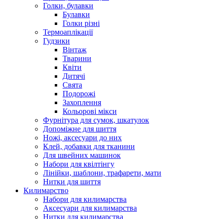
Голки, булавки
Булавки
Голки різні
Термоаплікації
Гудзики
Вінтаж
Тварини
Квіти
Дитячі
Свята
Подорожі
Захоплення
Кольорові мікси
Фурнітура для сумок, шкатулок
Допоміжне для шиття
Ножі, аксесуари до них
Клей, добавки для тканини
Для швейних машинок
Набори для квілтінгу
Лінійки, шаблони, трафарети, мати
Нитки для шиття
Килимарство
Набори для килимарства
Аксесуари для килимарства
Нитки для килимарства