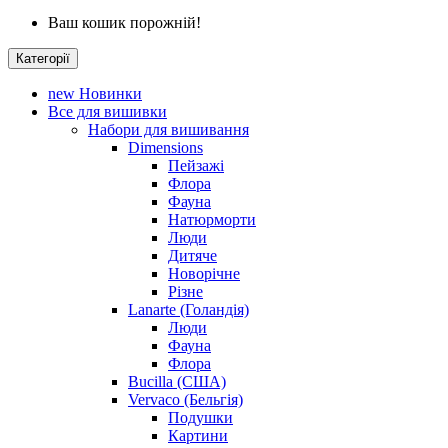
Ваш кошик порожній!
Категорії
new
Новинки
Все для вишивки
Набори для вишивання
Dimensions
Пейзажі
Флора
Фауна
Натюрморти
Люди
Дитяче
Новорічне
Різне
Lanarte (Голандія)
Люди
Фауна
Флора
Bucilla (США)
Vervaco (Бельгія)
Подушки
Картини