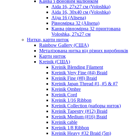
Канва з фоновим малюнком
Aida 16, 27х27 см (Voloshka)
Aida 16, 30х40 см (Voloshka)
Аїда 16 (Alisena)
Рівномірка 32 (Alisena)
Канва рівномірна 32 принтована
Voloshka, 27х27 см
Нитки, карти ниток
Rainbow Gallery (США)
Металізована нитка від різних виробників
Карти ниток
Kreinik (США)
Kreinik Blending Filament
Kreinik Very Fine (#4) Braid
Kreinik Fine (#8) Braid
Kreinik Japan Thread #1, #5 & #7
Kreinik Ombre
Kreinik Cord
Kreinik 1/16 Ribbon
Kreinik Collection (наборы ниток)
Kreinik Tapestry (#12) Braid
Kreinik Medium (#16) Braid
Kreinik cable
Kreinik 1/8 Ribbon
Kreinik Heavy #32 Braid (5m)