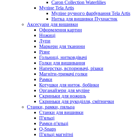
Caron Collection Waterlilies
Муліне Tela Artis
Муліне ручного фарбування Tela Artis
Нитка для вишивки Пухнастик
Аксесуари для вишивки
Оформлення картин
Ножиці
Лупи
Маркери для тканини
Різне
Гольниці, нитковдівачі
Голки для вишивання
Наперстки, вспорювачі, різаки
Магніти-тримачі голки
Рамки
Котушки для ниток, бобінки
Органайзери для муліне
Скриньки для ножиць
Скриньки для рукоділля, смітнички
Станки, рамки, пяльца
Станки для вишивки
П'яльці
Рамки-п'яльці
Q-Snaps
П'яльці магнітні