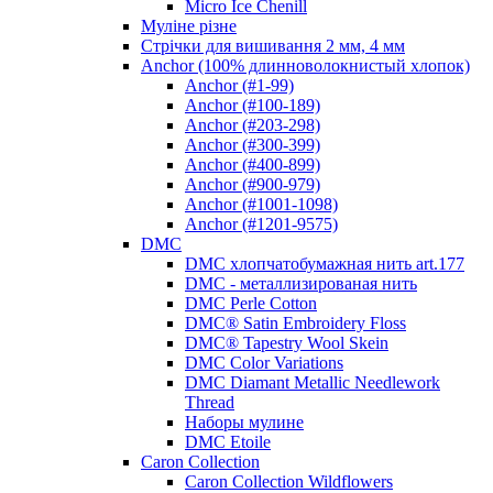
Micro Ice Chenill
Муліне різне
Стрічки для вишивання 2 мм, 4 мм
Anchor (100% длинноволокнистый хлопок)
Anchor (#1-99)
Anchor (#100-189)
Anchor (#203-298)
Anchor (#300-399)
Anchor (#400-899)
Anchor (#900-979)
Anchor (#1001-1098)
Anchor (#1201-9575)
DMC
DMC хлопчатобумажная нить art.177
DMC - металлизированая нить
DMC Perle Cotton
DMC® Satin Embroidery Floss
DMC® Tapestry Wool Skein
DMC Color Variations
DMC Diamant Metallic Needlework
Thread
Наборы мулине
DMC Etoile
Caron Collection
Caron Collection Wildflowers