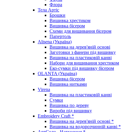
Флора
Тела Артіс
Брошки
Вишивка хрестиком
Вишивка бісером
Схеми для вишивання бісером
Папертоль
Alisena (Україна)
Вишивка на дерев'яній основі
Заготовки з фанери під вишивку
Вишивка на пластиковій канві
Набори для вишивання хрестиком
Еко-сумки під вишивку бісером
OLANTA (Україна)
Вишивка бісером
Вишивка нитками
Virena
Вишивка на пластиковій канві
Сумки
Вишивка по дереву
Вироби під вишивку
Embroidery Craft *
Вишивка на дерев'яній основі *
Вишивка на водорозчинній канві *
АртСоло - Натхнення *