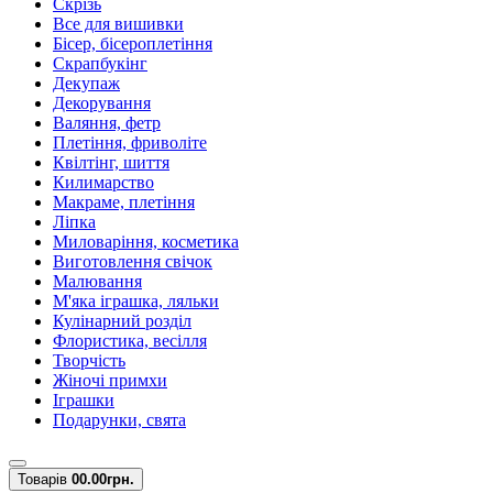
Скрізь
Все для вишивки
Бісер, бісероплетіння
Скрапбукінг
Декупаж
Декорування
Валяння, фетр
Плетіння, фриволіте
Квілтінг, шиття
Килимарство
Макраме, плетіння
Ліпка
Миловаріння, косметика
Виготовлення свічок
Малювання
М'яка іграшка, ляльки
Кулінарний розділ
Флористика, весілля
Творчість
Жіночі примхи
Іграшки
Подарунки, свята
Товарів
0
0.00грн.