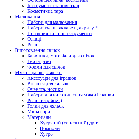
Інструменти та інвентар
Косметична тара
Малювання
Набори для малювання
Набори гуаші, акварелі, акрилу *
Пензлики та інші інструменти
Олівці
Різне
Виготовлення свічок
Барвники, матеріали для свічок
Гноти різні
Форми для свічок
М'яка іграшка, ляльки
Аксесуари для іграшок
Волосся для ляльок
Оченята, носики
Набори для виготовлення м'якої іграшки
Різне потрібне :)
Голки для ляльок
Мініатюри
Материали
Хутряний (синельний) дріт
Помпони
Хутро