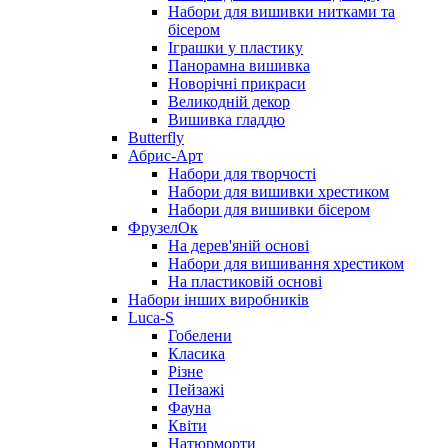
Набори для вишивки нитками та
бісером
Іграшки у пластику
Панорамна вишивка
Новорічні прикраси
Великодній декор
Вишивка гладдю
Butterfly
Абрис-Арт
Набори для творчості
Набори для вишивки хрестиком
Набори для вишивки бісером
ФрузелОк
На дерев'яній основі
Набори для вишивання хрестиком
На пластиковій основі
Набори інших виробників
Luca-S
Гобелени
Класика
Різне
Пейзажі
Фауна
Квіти
Натюрморти