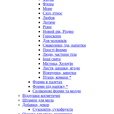
Флора
Море
Схід, етнос
Любов
Дитяче
Різне
Новий рік, Різдво
Гороскопи
Для чоловіків
Смаколики, їда, напитки
Прості форми
Люди, частини тіла
Інші свята
Містика, Хелоуїн
Листя, шишки, ягоди
Візерунки, завитки
Птахи, комахи *
Форми в палетах
Форми під нарізку *
Силіконові форми та молди
Віддушки косметичні
Штампи для мила
Добавки, декор
Сухоцвіти, сухофрукти
Основа для мила, косметики