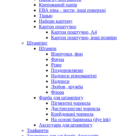
Крепований папір
ЕВА піна - листи, інші поверхні
Тішью
Набори картону
Картон поштучно
Картон поштучно, А4
Картон поштучно, інші розміри
Штампінг
Штампи
Візерунки, фон
Фауна
Різне
Поздоровляємо
Надписи різноманітні
Надписи
Любов, дружба
Флора
Фарба для штампінгу
Пігментні чорнила
Дистресингові чорнила
Крейдовані чорнила
На основі барвника (dye ink)
Аксесуари для штампінгу
Трафарети
Заготовки для альбомів, блокнотів