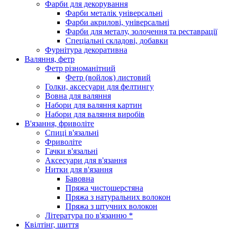
Фарби для декорування
Фарби металік універсальні
Фарби акрилові, універсальні
Фарби для металу, золочення та реставрації
Спеціальні складові, добавки
Фурнітура декоративна
Валяння, фетр
Фетр різноманітний
Фетр (войлок) листовий
Голки, аксесуари для фелтингу
Вовна для валяння
Набори для валяння картин
Набори для валяння виробів
В'язання, фриволіте
Спиці в'язальні
Фриволіте
Гачки в'язальні
Аксесуари для в'язання
Нитки для в'язання
Бавовна
Пряжа чистошерстяна
Пряжа з натуральних волокон
Пряжа з штучних волокон
Література по в'язанню *
Квілтінг, шиття