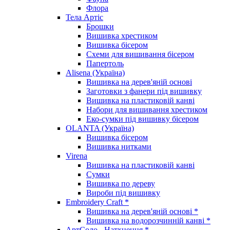
Флора
Тела Артіс
Брошки
Вишивка хрестиком
Вишивка бісером
Схеми для вишивання бісером
Папертоль
Alisena (Україна)
Вишивка на дерев'яній основі
Заготовки з фанери під вишивку
Вишивка на пластиковій канві
Набори для вишивання хрестиком
Еко-сумки під вишивку бісером
OLANTA (Україна)
Вишивка бісером
Вишивка нитками
Virena
Вишивка на пластиковій канві
Сумки
Вишивка по дереву
Вироби під вишивку
Embroidery Craft *
Вишивка на дерев'яній основі *
Вишивка на водорозчинній канві *
АртСоло - Натхнення *