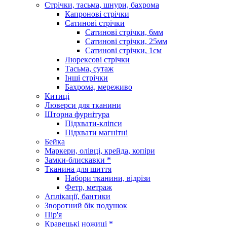
Стрічки, тасьма, шнури, бахрома
Капронові стрічки
Сатинові стрічки
Сатинові стрічки, 6мм
Сатинові стрічки, 25мм
Сатинові стрічки, 1см
Люрексові стрічки
Тасьма, сутаж
Інші стрічки
Бахрома, мереживо
Китиці
Люверси для тканини
Шторна фурнітура
Підхвати-кліпси
Підхвати магнітні
Бейка
Маркери, олівці, крейда, копіри
Замки-блискавки *
Тканина для шиття
Набори тканини, відрізи
Фетр, метраж
Аплікації, бантики
Зворотний бік подушок
Пір'я
Кравецькі ножиці *