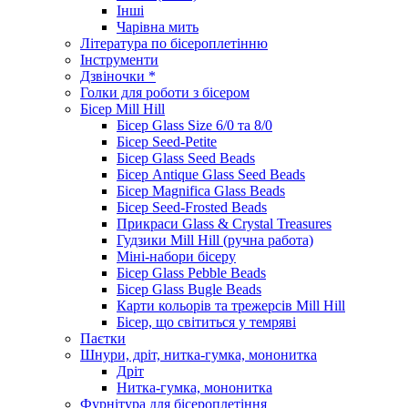
Інші
Чарівна мить
Література по бісероплетінню
Інструменти
Дзвіночки *
Голки для роботи з бісером
Бісер Mill Hill
Бісер Glass Size 6/0 та 8/0
Бісер Seed-Petite
Бісер Glass Seed Beads
Бісер Antique Glass Seed Beads
Бісер Magnifica Glass Beads
Бісер Seed-Frosted Beads
Прикраси Glass & Crystal Treasures
Гудзики Mill Hill (ручна работа)
Міні-набори бісеру
Бісер Glass Pebble Beads
Бісер Glass Bugle Beads
Карти кольорів та трежерсів Mill Hill
Бісер, що світиться у темряві
Паєтки
Шнури, дріт, нитка-гумка, мононитка
Дріт
Нитка-гумка, мононитка
Фурнітура для бісероплетіння