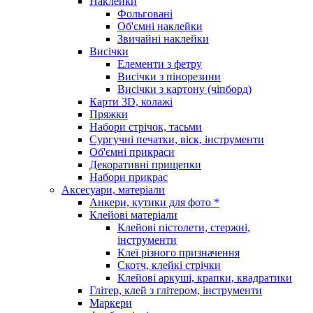
Наклейки
Фольговані
Об'ємні наклейки
Звичайні наклейки
Висічки
Елементи з фетру
Висічки з пінорезини
Висічки з картону (чіпборд)
Карти 3D, колажі
Пряжки
Набори стрічок, тасьми
Сургучні печатки, віск, інструменти
Об'ємні прикраси
Декоративні прищепки
Набори прикрас
Аксесуари, матеріали
Анкери, кутики для фото *
Клейові матеріали
Клейові пістолети, стержні,
інструменти
Клеї різного призначення
Скотч, клейкі стрічки
Клейові аркуші, крапки, квадратики
Глітер, клей з глітером, інструменти
Маркери