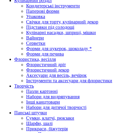
Кулінарний розділ
Кондитерські інструменти
Паперові форми
Упаковка
Свічки для торту, кулінарний декор
Підставки під солодощі
Кулінарні насадки, шприці, мішки
Вайнери
Серветки
Форми для цукерок, шоколаду *
Форми для печива
Флористика, весілля
Флористичний дріт
Флористичний декор
Аксесуари для весіль, вечірок
Інструменти та аксесуари для флористики
Творчість
Пазли картонні
Набори для видряпування
Інші канцтовари
Набори для дитячої творчості
Панські штучки
Сумки, клатчі, рюкзаки
Шарфи, шалі
Прикраси, біжутерія