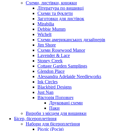
Схеми, листівки, книжки
Література по вишивці
Схеми та буклети
Заготовки для листівок
Mirabilia
Debbie Mumm
Wichelt
Схеми американських дизайнерів
Jim Shore
Cхеми Rosewood Manor
Lavender & Lace
Stoney Creek
Cottage Garden Samplings
Glendon Place
Alessandra Adelaide Needleworks
Ink Circles
Blackbird Designs
Just Nan
Вікторія Попович
Друковані схеми
Паки
Вироби з місцем для вишивки
Бісер, бісероплетіння
Набори для бісероплетіння
Ріоліс (Росія)