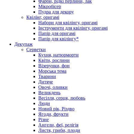
Фарби, рідкі перлини, лак
Мікробісер
Пудра для декору
Квілінг, оригамі
Набори для квілінгу, оригамі
Інструменти для квілінгу, оригамі
Папір для оригамі
Папір для квілінгу*
Декупаж
Серветки
Кухня, натюрморти
Квіти, рослини
Візерунки, фон
Морська тема
Тварини
Дитяче
Овочі, оливки
Великдень
Весілля, серця, любовь
Люди
Новий рік, Різдво
Ягоди, фрукти
Різне
Ангели, феї, релігія
Листя, гриби, плоди