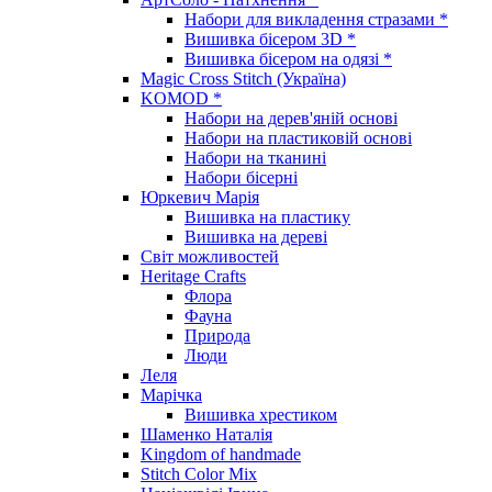
Набори для викладення стразами *
Вишивка бісером 3D *
Вишивка бісером на одязі *
Magic Cross Stitch (Україна)
KOMOD *
Набори на дерев'яній основі
Набори на пластиковій основі
Набори на тканині
Набори бісерні
Юркевич Марія
Вишивка на пластику
Вишивка на дереві
Світ можливостей
Heritage Crafts
Флора
Фауна
Природа
Люди
Леля
Марічка
Вишивка хрестиком
Шаменко Наталія
Kingdom of handmade
Stitch Color Mix