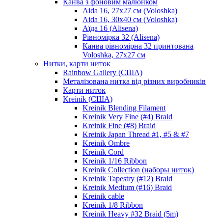
Канва з фоновим малюнком
Aida 16, 27х27 см (Voloshka)
Aida 16, 30х40 см (Voloshka)
Аїда 16 (Alisena)
Рівномірка 32 (Alisena)
Канва рівномірна 32 принтована
Voloshka, 27х27 см
Нитки, карти ниток
Rainbow Gallery (США)
Металізована нитка від різних виробників
Карти ниток
Kreinik (США)
Kreinik Blending Filament
Kreinik Very Fine (#4) Braid
Kreinik Fine (#8) Braid
Kreinik Japan Thread #1, #5 & #7
Kreinik Ombre
Kreinik Cord
Kreinik 1/16 Ribbon
Kreinik Collection (наборы ниток)
Kreinik Tapestry (#12) Braid
Kreinik Medium (#16) Braid
Kreinik cable
Kreinik 1/8 Ribbon
Kreinik Heavy #32 Braid (5m)