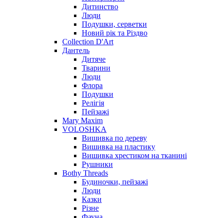
Дитинство
Люди
Подушки, серветки
Новий рік та Різдво
Collection D'Art
Дантель
Дитяче
Тварини
Люди
Флора
Подушки
Релігія
Пейзажі
Mary Maxim
VOLOSHKA
Вишивка по дереву
Вишивка на пластику
Вишивка хрестиком на тканині
Рушники
Bothy Threads
Будиночки, пейзажі
Люди
Казки
Різне
Фауна