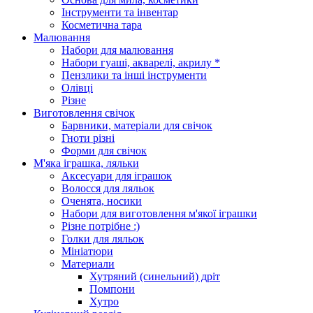
Інструменти та інвентар
Косметична тара
Малювання
Набори для малювання
Набори гуаші, акварелі, акрилу *
Пензлики та інші інструменти
Олівці
Різне
Виготовлення свічок
Барвники, матеріали для свічок
Гноти різні
Форми для свічок
М'яка іграшка, ляльки
Аксесуари для іграшок
Волосся для ляльок
Оченята, носики
Набори для виготовлення м'якої іграшки
Різне потрібне :)
Голки для ляльок
Мініатюри
Материали
Хутряний (синельний) дріт
Помпони
Хутро