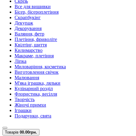
Скрізь
Все для вишивки
Бісер, бісероплетіння
Скрапбукінг
Декупаж
Декорування
Валяння, фетр
Плетіння, фриволіте
Квілтінг, шиття
Килимарство
Макраме, плетіння
Ліпка
Миловаріння, косметика
Виготовлення свічок
Малювання
М'яка іграшка, ляльки
Кулінарний розділ
Флористика, весілля
Творчість
Жіночі примхи
Іграшки
Подарунки, свята
Товарів
0
0.00грн.