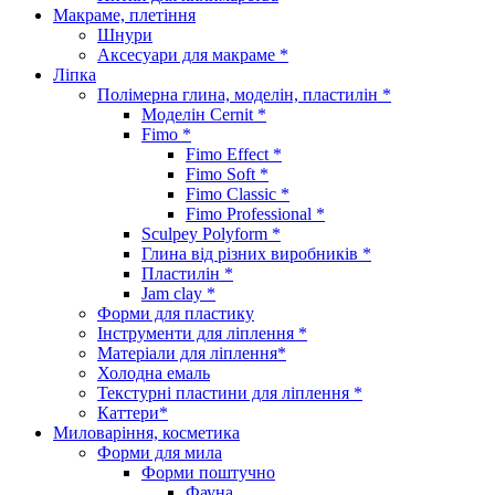
Макраме, плетіння
Шнури
Аксесуари для макраме *
Ліпка
Полімерна глина, моделін, пластилін *
Моделін Cernit *
Fimo *
Fimo Effect *
Fimo Soft *
Fimo Classic *
Fimo Professional *
Sculpey Polyform *
Глина від різних виробників *
Пластилін *
Jam clay *
Форми для пластику
Інструменти для ліплення *
Матеріали для ліплення*
Холодна емаль
Текстурні пластини для ліплення *
Каттери*
Миловаріння, косметика
Форми для мила
Форми поштучно
Фауна