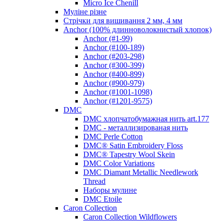
Micro Ice Chenill
Муліне різне
Стрічки для вишивання 2 мм, 4 мм
Anchor (100% длинноволокнистый хлопок)
Anchor (#1-99)
Anchor (#100-189)
Anchor (#203-298)
Anchor (#300-399)
Anchor (#400-899)
Anchor (#900-979)
Anchor (#1001-1098)
Anchor (#1201-9575)
DMC
DMC хлопчатобумажная нить art.177
DMC - металлизированая нить
DMC Perle Cotton
DMC® Satin Embroidery Floss
DMC® Tapestry Wool Skein
DMC Color Variations
DMC Diamant Metallic Needlework
Thread
Наборы мулине
DMC Etoile
Caron Collection
Caron Collection Wildflowers