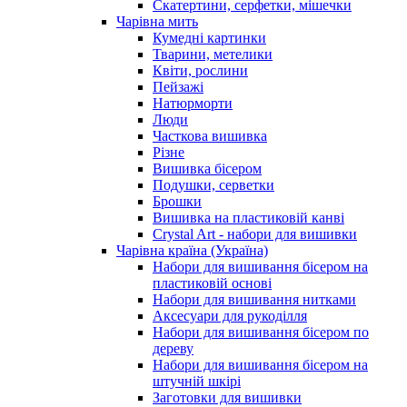
Скатертини, серфетки, мішечки
Чарiвна мить
Кумедні картинки
Тварини, метелики
Квіти, рослини
Пейзажі
Натюрморти
Люди
Часткова вишивка
Різне
Вишивка бісером
Подушки, серветки
Брошки
Вишивка на пластиковій канві
Crystal Art - набори для вишивки
Чарівна країна (Україна)
Набори для вишивання бісером на
пластиковій основі
Набори для вишивання нитками
Аксесуари для рукоділля
Набори для вишивання бісером по
дереву
Набори для вишивання бісером на
штучній шкірі
Заготовки для вишивки