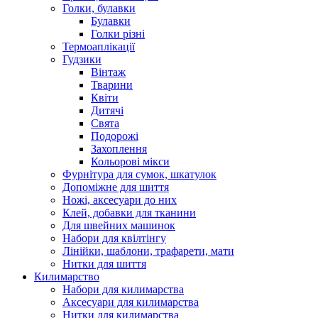
Голки, булавки
Булавки
Голки різні
Термоаплікації
Гудзики
Вінтаж
Тварини
Квіти
Дитячі
Свята
Подорожі
Захоплення
Кольорові мікси
Фурнітура для сумок, шкатулок
Допоміжне для шиття
Ножі, аксесуари до них
Клей, добавки для тканини
Для швейних машинок
Набори для квілтінгу
Лінійки, шаблони, трафарети, мати
Нитки для шиття
Килимарство
Набори для килимарства
Аксесуари для килимарства
Нитки для килимарства