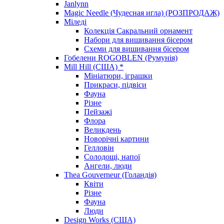
Janlynn
Magic Needle (Чудесная игла) (РОЗПРОДАЖ)
Міледі
Колекція Сакральний орнамент
Набори для вишивання бісером
Схеми для вишивання бісером
Гобелени ROGOBLEN (Румунія)
Mill Hill (США) *
Мініатюри, іграшки
Прикраси, підвіси
Фауна
Різне
Пейзажі
Флора
Великдень
Новорічні картини
Гелловін
Солодощі, напої
Ангели, люди
Thea Gouverneur (Голандія)
Квіти
Різне
Фауна
Люди
Design Works (США)