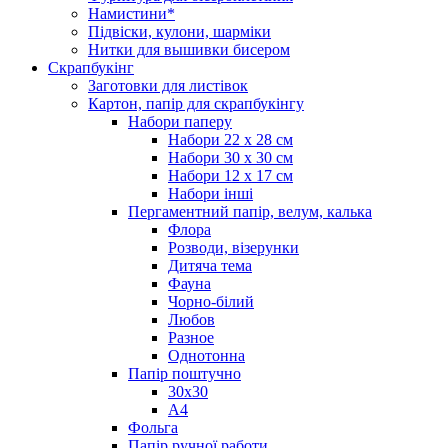
Намистини*
Підвіски, кулони, шарміки
Нитки для вышивки бисером
Скрапбукінг
Заготовки для листівок
Картон, папір для скрапбукінгу
Набори паперу
Набори 22 х 28 см
Набори 30 х 30 см
Набори 12 х 17 см
Набори інші
Пергаментний папір, велум, калька
Флора
Розводи, візерунки
Дитяча тема
Фауна
Чорно-білий
Любов
Разное
Однотонна
Папір поштучно
30х30
А4
Фольга
Папір ручної работи