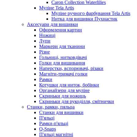
Caron Collection Waterlilies
Муліне Tela Artis
Муліне ручного фарбування Tela Artis
Нитка для вишивки Пухнастик
Аксесуари для вишивки
Оформлення картин
Ножиці
Лупи
Маркери для тканини
Різне
Гольниці, нитковдівачі
Голки для вишивання
Наперстки, вспорювачі, різаки
Магніти-тримачі голки
Рамки
Котушки для ниток, бобінки
Органайзери для муліне
Скриньки для ножиць
Скриньки для рукоділля, смітнички
Станки, рамки, пяльца
Станки для вишивки
П'яльці
Рамки-п'яльці
Q-Snaps
П'яльці магнітні