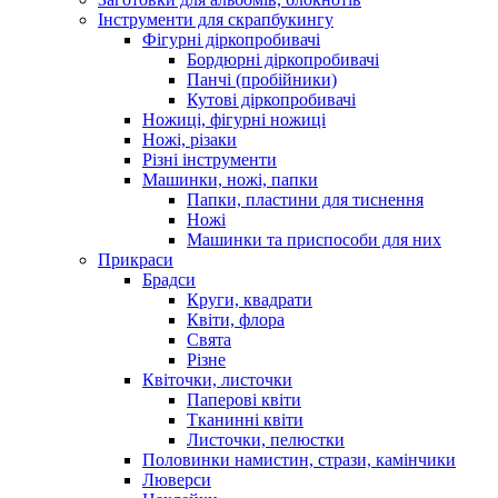
Інструменти для скрапбукингу
Фігурні діркопробивачі
Бордюрні діркопробивачі
Панчі (пробійники)
Кутові діркопробивачі
Ножиці, фігурні ножиці
Ножі, різаки
Різні інструменти
Машинки, ножі, папки
Папки, пластини для тиснення
Ножі
Машинки та приспособи для них
Прикраси
Брадси
Круги, квадрати
Квіти, флора
Свята
Різне
Квіточки, листочки
Паперові квіти
Тканинні квіти
Листочки, пелюстки
Половинки намистин, стрази, камінчики
Люверси