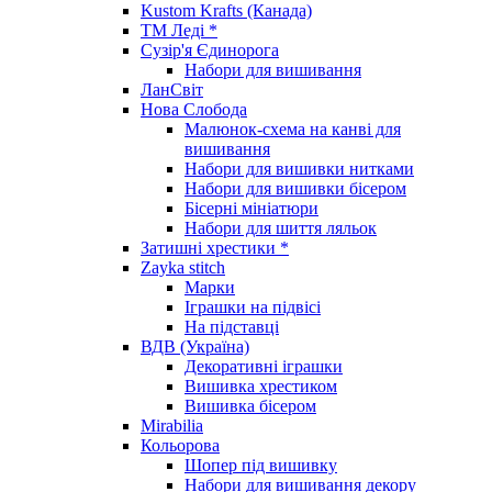
Kustom Krafts (Канада)
ТМ Леді *
Сузір'я Єдинорога
Набори для вишивання
ЛанСвіт
Нова Слобода
Малюнок-схема на канві для
вишивання
Набори для вишивки нитками
Набори для вишивки бісером
Бісерні мініатюри
Набори для шиття ляльок
Затишні хрестики *
Zayka stitch
Марки
Іграшки на підвісі
На підставці
ВДВ (Україна)
Декоративні іграшки
Вишивка хрестиком
Вишивка бісером
Mirabilia
Кольорова
Шопер під вишивку
Набори для вишивання декору