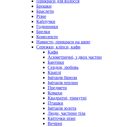
Прикраси для волосся
Брошки
Браслети
Різне
Каблучки
Годинники
Брелки
Комплекти
Намисто, прикраси на шию
Сережки, кліпси, кафи
Кафи
Асиметричні, з двох частин
Бантики
Сердця, любовь
Краплі
Імітація бірюзи
Імітація перлин
Предмети
Комахи
Квадратні, трикутні
Пташки
Імітація золота
Люди, частини тіла
Квіточки різні
Вечірні