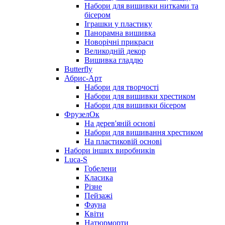
Набори для вишивки нитками та
бісером
Іграшки у пластику
Панорамна вишивка
Новорічні прикраси
Великодній декор
Вишивка гладдю
Butterfly
Абрис-Арт
Набори для творчості
Набори для вишивки хрестиком
Набори для вишивки бісером
ФрузелОк
На дерев'яній основі
Набори для вишивання хрестиком
На пластиковій основі
Набори інших виробників
Luca-S
Гобелени
Класика
Різне
Пейзажі
Фауна
Квіти
Натюрморти