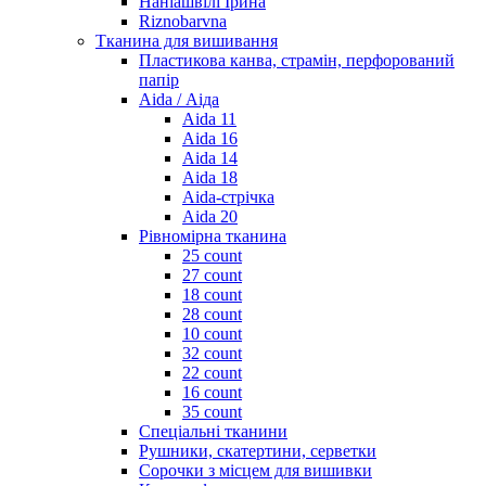
Наніашвілі Ірина
Riznobarvna
Тканина для вишивання
Пластикова канва, страмін, перфорований
папір
Aida / Аіда
Aida 11
Aida 16
Aida 14
Aida 18
Aida-стрічка
Aida 20
Рівномірна тканина
25 count
27 count
18 count
28 count
10 count
32 count
22 count
16 count
35 count
Спеціальні тканини
Рушники, скатертини, серветки
Сорочки з місцем для вишивки