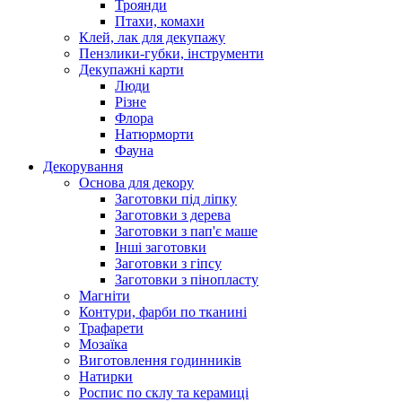
Троянди
Птахи, комахи
Клей, лак для декупажу
Пензлики-губки, інструменти
Декупажні карти
Люди
Різне
Флора
Натюрморти
Фауна
Декорування
Основа для декору
Заготовки під ліпку
Заготовки з дерева
Заготовки з пап'є маше
Інші заготовки
Заготовки з гіпсу
Заготовки з пінопласту
Магніти
Контури, фарби по тканині
Трафарети
Мозаїка
Виготовлення годинників
Натирки
Роспис по склу та керамиці