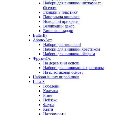
Набори для вишивки нитками та
бісером
Іграшки у пластику
Панорамна вишивка
Новорічні прикраси
Великодній декор
Вишивка гладдю
Butterfly
Абрис-Арт
Набори для творчості
Набори для вишивки хрестиком
Набори для вишивки бісером
ФрузелОк
На дерев'яній основі
Набори для вишивання хрестиком
На пластиковій основі
Набори інших виробників
Luca-S
Гобелени
Класика
Різне
Пейзажі
Фауна
Квіти
Натюрморти