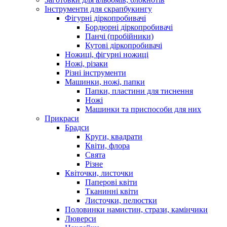
Інструменти для скрапбукингу
Фігурні діркопробивачі
Бордюрні діркопробивачі
Панчі (пробійники)
Кутові діркопробивачі
Ножиці, фігурні ножиці
Ножі, різаки
Різні інструменти
Машинки, ножі, папки
Папки, пластини для тиснення
Ножі
Машинки та приспособи для них
Прикраси
Брадси
Круги, квадрати
Квіти, флора
Свята
Різне
Квіточки, листочки
Паперові квіти
Тканинні квіти
Листочки, пелюстки
Половинки намистин, стрази, камінчики
Люверси