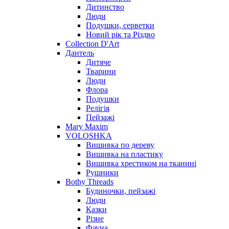
Дитинство
Люди
Подушки, серветки
Новий рік та Різдво
Collection D'Art
Дантель
Дитяче
Тварини
Люди
Флора
Подушки
Релігія
Пейзажі
Mary Maxim
VOLOSHKA
Вишивка по дереву
Вишивка на пластику
Вишивка хрестиком на тканині
Рушники
Bothy Threads
Будиночки, пейзажі
Люди
Казки
Різне
Фауна