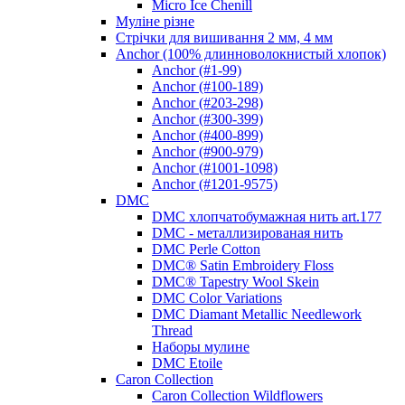
Micro Ice Chenill
Муліне різне
Стрічки для вишивання 2 мм, 4 мм
Anchor (100% длинноволокнистый хлопок)
Anchor (#1-99)
Anchor (#100-189)
Anchor (#203-298)
Anchor (#300-399)
Anchor (#400-899)
Anchor (#900-979)
Anchor (#1001-1098)
Anchor (#1201-9575)
DMC
DMC хлопчатобумажная нить art.177
DMC - металлизированая нить
DMC Perle Cotton
DMC® Satin Embroidery Floss
DMC® Tapestry Wool Skein
DMC Color Variations
DMC Diamant Metallic Needlework
Thread
Наборы мулине
DMC Etoile
Caron Collection
Caron Collection Wildflowers