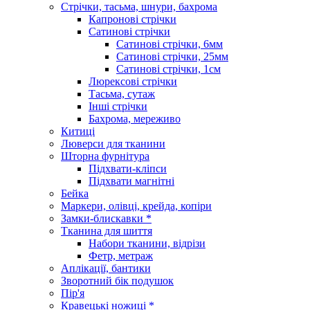
Стрічки, тасьма, шнури, бахрома
Капронові стрічки
Сатинові стрічки
Сатинові стрічки, 6мм
Сатинові стрічки, 25мм
Сатинові стрічки, 1см
Люрексові стрічки
Тасьма, сутаж
Інші стрічки
Бахрома, мереживо
Китиці
Люверси для тканини
Шторна фурнітура
Підхвати-кліпси
Підхвати магнітні
Бейка
Маркери, олівці, крейда, копіри
Замки-блискавки *
Тканина для шиття
Набори тканини, відрізи
Фетр, метраж
Аплікації, бантики
Зворотний бік подушок
Пір'я
Кравецькі ножиці *