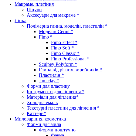
Макраме, плетіння
Шнури
Аксесуари для макраме *
Ліпка
Полімерна глина, моделін, пластилін *
Моделін Cernit *
Fimo *
Fimo Effect *
Fimo Soft *
Fimo Classic *
Fimo Professional *
Sculpey Polyform *
Глина від різних виробників *
Пластилін *
Jam clay *
Форми для пластику
Інструменти для ліплення *
Матеріали для ліплення*
Холодна емаль
Текстурні пластини для ліплення *
Каттери*
Миловаріння, косметика
Форми для мила
Форми поштучно
Фауна