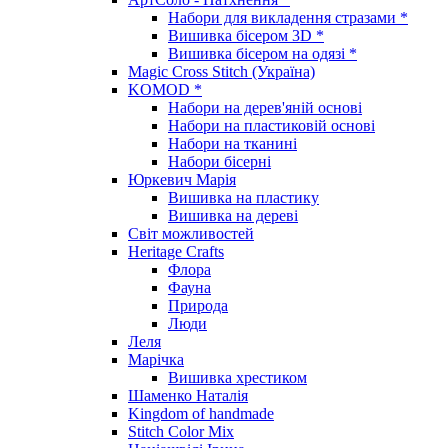
Набори для викладення стразами *
Вишивка бісером 3D *
Вишивка бісером на одязі *
Magic Cross Stitch (Україна)
KOMOD *
Набори на дерев'яній основі
Набори на пластиковій основі
Набори на тканині
Набори бісерні
Юркевич Марія
Вишивка на пластику
Вишивка на дереві
Світ можливостей
Heritage Crafts
Флора
Фауна
Природа
Люди
Леля
Марічка
Вишивка хрестиком
Шаменко Наталія
Kingdom of handmade
Stitch Color Mix