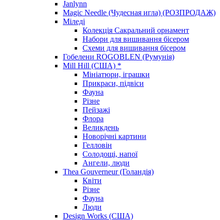
Janlynn
Magic Needle (Чудесная игла) (РОЗПРОДАЖ)
Міледі
Колекція Сакральний орнамент
Набори для вишивання бісером
Схеми для вишивання бісером
Гобелени ROGOBLEN (Румунія)
Mill Hill (США) *
Мініатюри, іграшки
Прикраси, підвіси
Фауна
Різне
Пейзажі
Флора
Великдень
Новорічні картини
Гелловін
Солодощі, напої
Ангели, люди
Thea Gouverneur (Голандія)
Квіти
Різне
Фауна
Люди
Design Works (США)