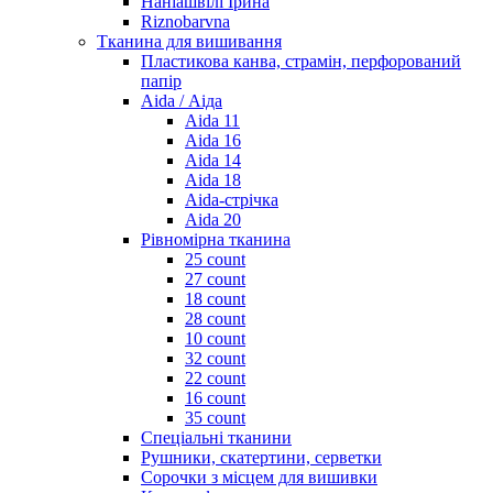
Наніашвілі Ірина
Riznobarvna
Тканина для вишивання
Пластикова канва, страмін, перфорований
папір
Aida / Аіда
Aida 11
Aida 16
Aida 14
Aida 18
Aida-стрічка
Aida 20
Рівномірна тканина
25 count
27 count
18 count
28 count
10 count
32 count
22 count
16 count
35 count
Спеціальні тканини
Рушники, скатертини, серветки
Сорочки з місцем для вишивки