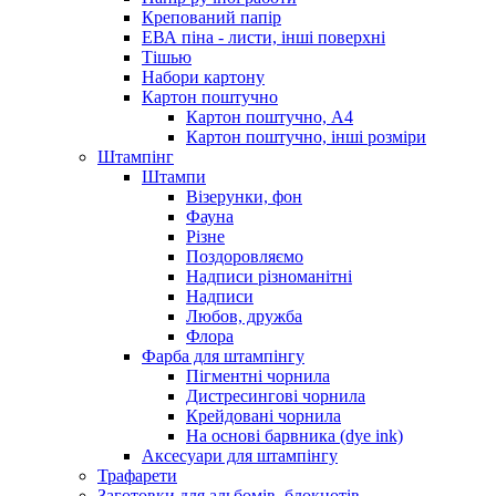
Крепований папір
ЕВА піна - листи, інші поверхні
Тішью
Набори картону
Картон поштучно
Картон поштучно, А4
Картон поштучно, інші розміри
Штампінг
Штампи
Візерунки, фон
Фауна
Різне
Поздоровляємо
Надписи різноманітні
Надписи
Любов, дружба
Флора
Фарба для штампінгу
Пігментні чорнила
Дистресингові чорнила
Крейдовані чорнила
На основі барвника (dye ink)
Аксесуари для штампінгу
Трафарети
Заготовки для альбомів, блокнотів