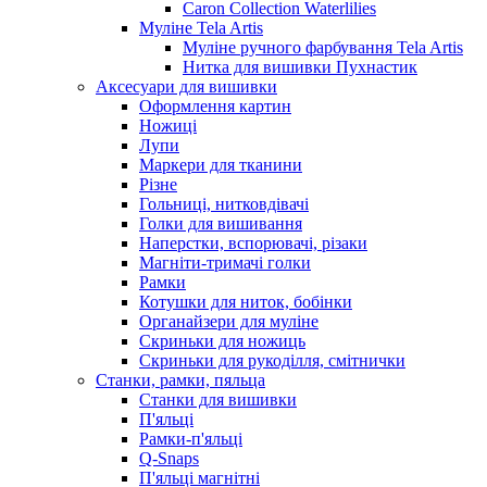
Caron Collection Waterlilies
Муліне Tela Artis
Муліне ручного фарбування Tela Artis
Нитка для вишивки Пухнастик
Аксесуари для вишивки
Оформлення картин
Ножиці
Лупи
Маркери для тканини
Різне
Гольниці, нитковдівачі
Голки для вишивання
Наперстки, вспорювачі, різаки
Магніти-тримачі голки
Рамки
Котушки для ниток, бобінки
Органайзери для муліне
Скриньки для ножиць
Скриньки для рукоділля, смітнички
Станки, рамки, пяльца
Станки для вишивки
П'яльці
Рамки-п'яльці
Q-Snaps
П'яльці магнітні