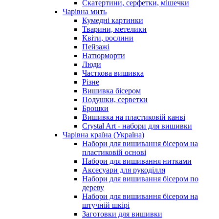
Скатертини, серфетки, мішечки
Чарiвна мить
Кумедні картинки
Тварини, метелики
Квіти, рослини
Пейзажі
Натюрморти
Люди
Часткова вишивка
Різне
Вишивка бісером
Подушки, серветки
Брошки
Вишивка на пластиковій канві
Crystal Art - набори для вишивки
Чарівна країна (Україна)
Набори для вишивання бісером на
пластиковій основі
Набори для вишивання нитками
Аксесуари для рукоділля
Набори для вишивання бісером по
дереву
Набори для вишивання бісером на
штучній шкірі
Заготовки для вишивки