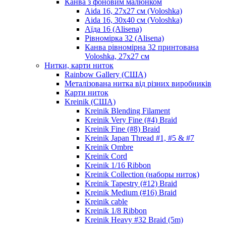
Канва з фоновим малюнком
Aida 16, 27х27 см (Voloshka)
Aida 16, 30х40 см (Voloshka)
Аїда 16 (Alisena)
Рівномірка 32 (Alisena)
Канва рівномірна 32 принтована
Voloshka, 27х27 см
Нитки, карти ниток
Rainbow Gallery (США)
Металізована нитка від різних виробників
Карти ниток
Kreinik (США)
Kreinik Blending Filament
Kreinik Very Fine (#4) Braid
Kreinik Fine (#8) Braid
Kreinik Japan Thread #1, #5 & #7
Kreinik Ombre
Kreinik Cord
Kreinik 1/16 Ribbon
Kreinik Collection (наборы ниток)
Kreinik Tapestry (#12) Braid
Kreinik Medium (#16) Braid
Kreinik cable
Kreinik 1/8 Ribbon
Kreinik Heavy #32 Braid (5m)