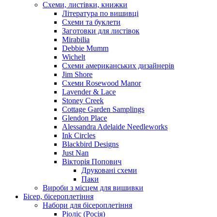
Схеми, листівки, книжки
Література по вишивці
Схеми та буклети
Заготовки для листівок
Mirabilia
Debbie Mumm
Wichelt
Схеми американських дизайнерів
Jim Shore
Cхеми Rosewood Manor
Lavender & Lace
Stoney Creek
Cottage Garden Samplings
Glendon Place
Alessandra Adelaide Needleworks
Ink Circles
Blackbird Designs
Just Nan
Вікторія Попович
Друковані схеми
Паки
Вироби з місцем для вишивки
Бісер, бісероплетіння
Набори для бісероплетіння
Ріоліс (Росія)