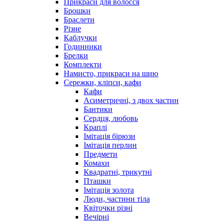
Прикраси для волосся
Брошки
Браслети
Різне
Каблучки
Годинники
Брелки
Комплекти
Намисто, прикраси на шию
Сережки, кліпси, кафи
Кафи
Асиметричні, з двох частин
Бантики
Сердця, любовь
Краплі
Імітація бірюзи
Імітація перлин
Предмети
Комахи
Квадратні, трикутні
Пташки
Імітація золота
Люди, частини тіла
Квіточки різні
Вечірні