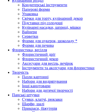
Кулінарний розділ
Кондитерські інструменти
Паперові форми
Упаковка
Свічки для торту, кулінарний декор
Підставки під солодощі
Кулінарні насадки, шприці, мішки
Вайнери
Серветки
Форми для цукерок, шоколаду *
Форми для печива
Флористика, весілля
Флористичний дріт
Флористичний декор
Аксесуари для весіль, вечірок
Інструменти та аксесуари для флористики
Творчість
Пазли картонні
Набори для видряпування
Інші канцтовари
Набори для дитячої творчості
Панські штучки
Сумки, клатчі, рюкзаки
Шарфи, шалі
Прикраси, біжутерія