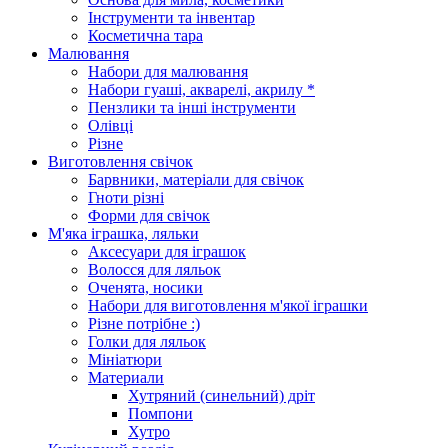
Інструменти та інвентар
Косметична тара
Малювання
Набори для малювання
Набори гуаші, акварелі, акрилу *
Пензлики та інші інструменти
Олівці
Різне
Виготовлення свічок
Барвники, матеріали для свічок
Гноти різні
Форми для свічок
М'яка іграшка, ляльки
Аксесуари для іграшок
Волосся для ляльок
Оченята, носики
Набори для виготовлення м'якої іграшки
Різне потрібне :)
Голки для ляльок
Мініатюри
Материали
Хутряний (синельний) дріт
Помпони
Хутро