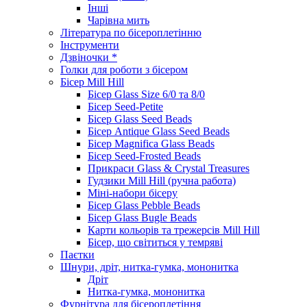
Інші
Чарівна мить
Література по бісероплетінню
Інструменти
Дзвіночки *
Голки для роботи з бісером
Бісер Mill Hill
Бісер Glass Size 6/0 та 8/0
Бісер Seed-Petite
Бісер Glass Seed Beads
Бісер Antique Glass Seed Beads
Бісер Magnifica Glass Beads
Бісер Seed-Frosted Beads
Прикраси Glass & Crystal Treasures
Гудзики Mill Hill (ручна работа)
Міні-набори бісеру
Бісер Glass Pebble Beads
Бісер Glass Bugle Beads
Карти кольорів та трежерсів Mill Hill
Бісер, що світиться у темряві
Паєтки
Шнури, дріт, нитка-гумка, мононитка
Дріт
Нитка-гумка, мононитка
Фурнітура для бісероплетіння