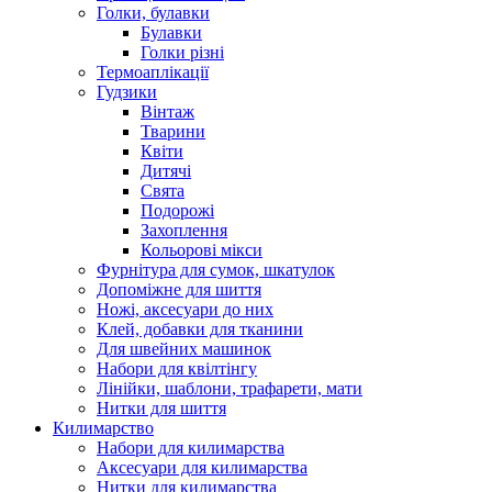
Голки, булавки
Булавки
Голки різні
Термоаплікації
Гудзики
Вінтаж
Тварини
Квіти
Дитячі
Свята
Подорожі
Захоплення
Кольорові мікси
Фурнітура для сумок, шкатулок
Допоміжне для шиття
Ножі, аксесуари до них
Клей, добавки для тканини
Для швейних машинок
Набори для квілтінгу
Лінійки, шаблони, трафарети, мати
Нитки для шиття
Килимарство
Набори для килимарства
Аксесуари для килимарства
Нитки для килимарства