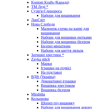
Kustom Krafts (Канада)
ТМ Леді *
Сузір'я Єдинорога
Набори для вишивання
ЛанСвіт
Нова Слобода
Малюнок-схема на канві для
вишивання
Набори для вишивки нитками
Набори для вишивки бісером
Бісерні мініатюри
Набори для шиття ляльок
Затишні хрестики *
Zayka stitch
Марки
Іграшки на підвісі
На підставці
ВДВ (Україна)
Декоративні іграшки
Вишивка хрестиком
Вишивка бісером
Mirabilia
Кольорова
Шопер під вишивку
Набори для вишивання декору