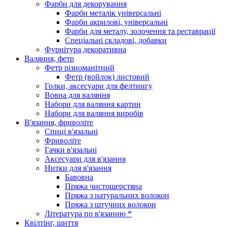
Фарби для декорування
Фарби металік універсальні
Фарби акрилові, універсальні
Фарби для металу, золочення та реставрації
Спеціальні складові, добавки
Фурнітура декоративна
Валяння, фетр
Фетр різноманітний
Фетр (войлок) листовий
Голки, аксесуари для фелтингу
Вовна для валяння
Набори для валяння картин
Набори для валяння виробів
В'язання, фриволіте
Спиці в'язальні
Фриволіте
Гачки в'язальні
Аксесуари для в'язання
Нитки для в'язання
Бавовна
Пряжа чистошерстяна
Пряжа з натуральних волокон
Пряжа з штучних волокон
Література по в'язанню *
Квілтінг, шиття