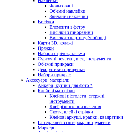
Наклейки
Фольговані
Об'ємні наклейки
Звичайні наклейки
Висічки
Елементи з фетру
Висічки з пінорезини
Висічки з картону (чіпборд)
Карти 3D, колажі
Пряжки
Набори стрічок, тасьми
Сургучні печатки, віск, інструменти
Об'ємні прикраси
Декоративні прищепки
Набори прикрас
Аксесуари, матеріали
Анкери, кутики для фото *
Клейові матеріали
Клейові пістолети, стержні,
інструменти
Клеї різного призначення
Скотч, клейкі стрічки
Клейові аркуші, крапки, квадратики
Глітер, клей з глітером, інструменти
Маркери