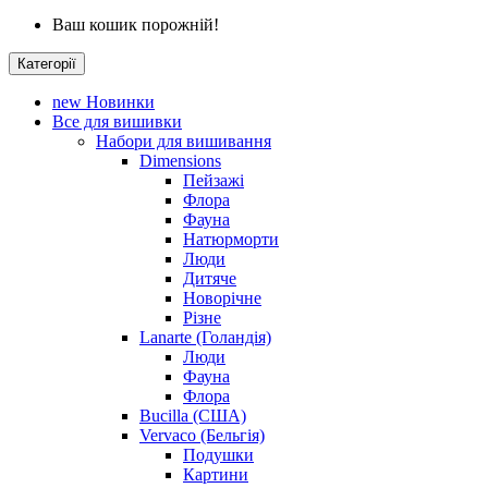
Ваш кошик порожній!
Категорії
new
Новинки
Все для вишивки
Набори для вишивання
Dimensions
Пейзажі
Флора
Фауна
Натюрморти
Люди
Дитяче
Новорічне
Різне
Lanarte (Голандія)
Люди
Фауна
Флора
Bucilla (США)
Vervaco (Бельгія)
Подушки
Картини