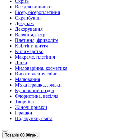
Скрізь
Все для вишивки
Бісер, бісероплетіння
Скрапбукінг
Декупаж
Декорування
Валяння, фетр
Плетіння, фриволіте
Квілтінг, шиття
Килимарство
Макраме, плетіння
Ліпка
Миловаріння, косметика
Виготовлення свічок
Малювання
М'яка іграшка, ляльки
Кулінарний розділ
Флористика, весілля
Творчість
Жіночі примхи
Іграшки
Подарунки, свята
Товарів
0
0.00грн.