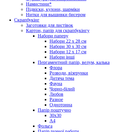
Намистини*
Підвіски, кулони, шарміки
Нитки для вышивки бисером
Скрапбукінг
Заготовки для листівок
Картон, папір для скрапбукінгу
Набори паперу
Набори 22 х 28 см
Набори 30 х 30 см
Набори 12 х 17 см
Набори інші
Пергаментний папір, велум, калька
Флора
Розводи, візерунки
Дитяча тема
Фауна
Чорно-білий
Любов
Разное
Однотонна
Папір поштучно
30х30
А4
Фольга
Папір ручної работи