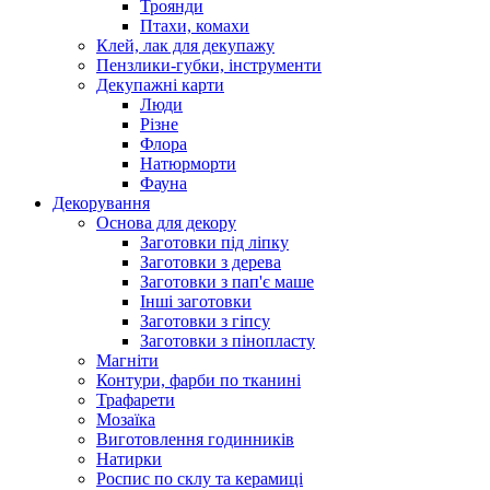
Троянди
Птахи, комахи
Клей, лак для декупажу
Пензлики-губки, інструменти
Декупажні карти
Люди
Різне
Флора
Натюрморти
Фауна
Декорування
Основа для декору
Заготовки під ліпку
Заготовки з дерева
Заготовки з пап'є маше
Інші заготовки
Заготовки з гіпсу
Заготовки з пінопласту
Магніти
Контури, фарби по тканині
Трафарети
Мозаїка
Виготовлення годинників
Натирки
Роспис по склу та керамиці