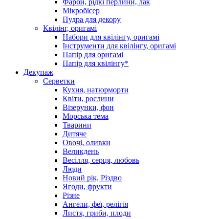
Фарби, рідкі перлини, лак
Мікробісер
Пудра для декору
Квілінг, оригамі
Набори для квілінгу, оригамі
Інструменти для квілінгу, оригамі
Папір для оригамі
Папір для квілінгу*
Декупаж
Серветки
Кухня, натюрморти
Квіти, рослини
Візерунки, фон
Морська тема
Тварини
Дитяче
Овочі, оливки
Великдень
Весілля, серця, любовь
Люди
Новий рік, Різдво
Ягоди, фрукти
Різне
Ангели, феї, релігія
Листя, гриби, плоди