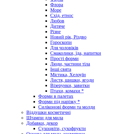
Флора
Море
Схід, етнос
Любов
Дитяче
Різне
Новий рік, Різдво
Гороскопи
Для чоловіків
Смаколики, їда, напитки
Прості форми
Люди, частини тіла
Інші свята
Містика, Хелоуїн
Листя, шишки, ягоди
Візерунки, завитки
Птахи, комахи *
Форми в палетах
Форми під нарізку *
Силіконові форми та молди
Віддушки косметичні
Штампи для мила
Добавки, декор
Сухоцвіти, сухофрукти
Основа для мила, косметики