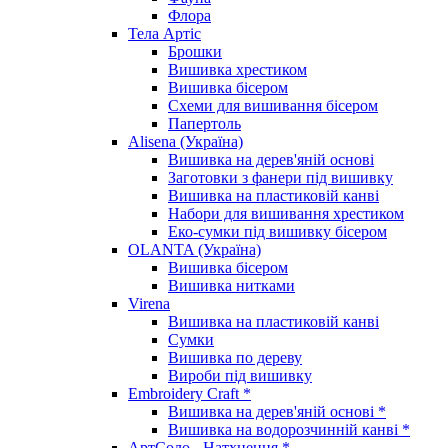
Флора
Тела Артіс
Брошки
Вишивка хрестиком
Вишивка бісером
Схеми для вишивання бісером
Папертоль
Alisena (Україна)
Вишивка на дерев'яній основі
Заготовки з фанери під вишивку
Вишивка на пластиковій канві
Набори для вишивання хрестиком
Еко-сумки під вишивку бісером
OLANTA (Україна)
Вишивка бісером
Вишивка нитками
Virena
Вишивка на пластиковій канві
Сумки
Вишивка по дереву
Вироби під вишивку
Embroidery Craft *
Вишивка на дерев'яній основі *
Вишивка на водорозчинній канві *
АртСоло - Натхнення *