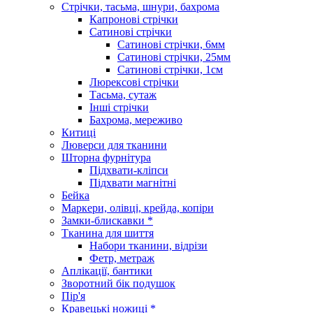
Стрічки, тасьма, шнури, бахрома
Капронові стрічки
Сатинові стрічки
Сатинові стрічки, 6мм
Сатинові стрічки, 25мм
Сатинові стрічки, 1см
Люрексові стрічки
Тасьма, сутаж
Інші стрічки
Бахрома, мереживо
Китиці
Люверси для тканини
Шторна фурнітура
Підхвати-кліпси
Підхвати магнітні
Бейка
Маркери, олівці, крейда, копіри
Замки-блискавки *
Тканина для шиття
Набори тканини, відрізи
Фетр, метраж
Аплікації, бантики
Зворотний бік подушок
Пір'я
Кравецькі ножиці *