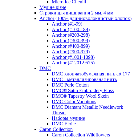
Micro Ice Chenill
Муліне різне
Стрічки для вишивання 2 мм, 4 мм
Anchor (100% длинноволокнистый хлопок)
Anchor (#1-99)
Anchor (#100-189)
Anchor (#203-298)
Anchor (#300-399)
Anchor (#400-899)
Anchor (#900-979)
Anchor (#1001-1098)
Anchor (#1201-9575)
DMC
DMC хлопчатобумажная нить art.177
DMC - металлизированая нить
DMC Perle Cotton
DMC® Satin Embroidery Floss
DMC® Tapestry Wool Skein
DMC Color Variations
DMC Diamant Metallic Needlework
Thread
Наборы мулине
DMC Etoile
Caron Collection
Caron Collection Wildflowers