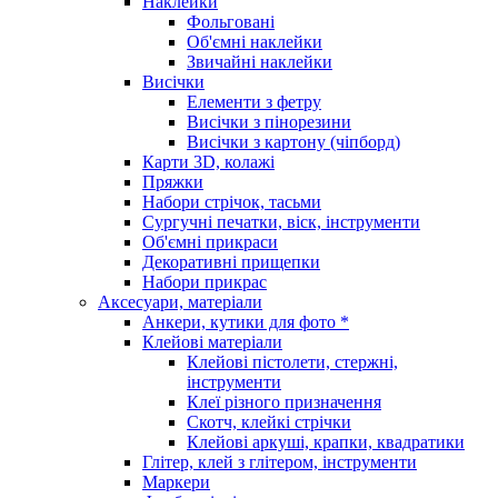
Наклейки
Фольговані
Об'ємні наклейки
Звичайні наклейки
Висічки
Елементи з фетру
Висічки з пінорезини
Висічки з картону (чіпборд)
Карти 3D, колажі
Пряжки
Набори стрічок, тасьми
Сургучні печатки, віск, інструменти
Об'ємні прикраси
Декоративні прищепки
Набори прикрас
Аксесуари, матеріали
Анкери, кутики для фото *
Клейові матеріали
Клейові пістолети, стержні,
інструменти
Клеї різного призначення
Скотч, клейкі стрічки
Клейові аркуші, крапки, квадратики
Глітер, клей з глітером, інструменти
Маркери