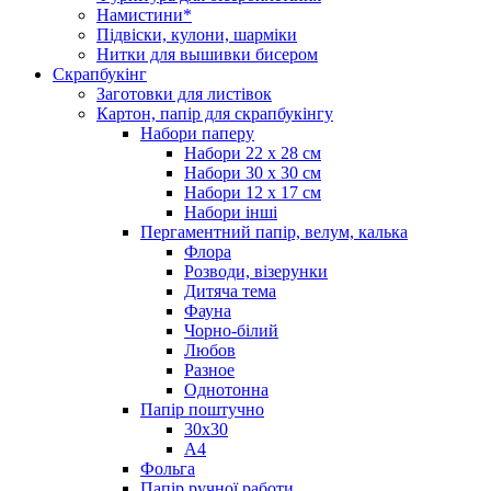
Намистини*
Підвіски, кулони, шарміки
Нитки для вышивки бисером
Скрапбукінг
Заготовки для листівок
Картон, папір для скрапбукінгу
Набори паперу
Набори 22 х 28 см
Набори 30 х 30 см
Набори 12 х 17 см
Набори інші
Пергаментний папір, велум, калька
Флора
Розводи, візерунки
Дитяча тема
Фауна
Чорно-білий
Любов
Разное
Однотонна
Папір поштучно
30х30
А4
Фольга
Папір ручної работи