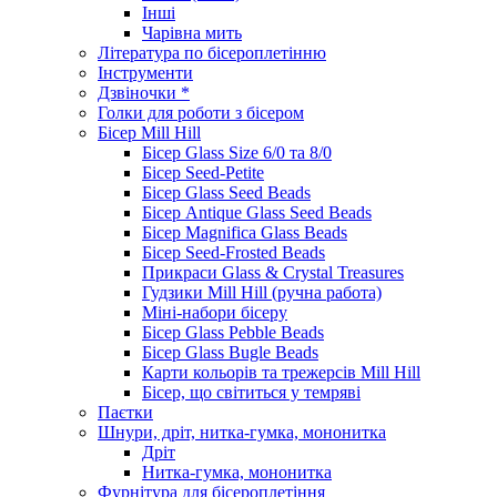
Інші
Чарівна мить
Література по бісероплетінню
Інструменти
Дзвіночки *
Голки для роботи з бісером
Бісер Mill Hill
Бісер Glass Size 6/0 та 8/0
Бісер Seed-Petite
Бісер Glass Seed Beads
Бісер Antique Glass Seed Beads
Бісер Magnifica Glass Beads
Бісер Seed-Frosted Beads
Прикраси Glass & Crystal Treasures
Гудзики Mill Hill (ручна работа)
Міні-набори бісеру
Бісер Glass Pebble Beads
Бісер Glass Bugle Beads
Карти кольорів та трежерсів Mill Hill
Бісер, що світиться у темряві
Паєтки
Шнури, дріт, нитка-гумка, мононитка
Дріт
Нитка-гумка, мононитка
Фурнітура для бісероплетіння