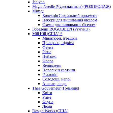
Janlynn
Magic Needle (Чудесная игла) (РОЗПРОДАЖ)
Міледі
Колекція Сакральний орнамент
Набори для вишивання бісером
Схеми для вишивання бісером
Гобелени ROGOBLEN (Румунія)
Mill Hill (США) *
Мініатюри, іграшки
Прикраси, підвіси
Фауна
Різне
Пейзажі
Флора
Великдень
Новорічні картини
Гелловін
Солодощі, напої
Ангели, люди
Thea Gouverneur (Голандія)
Квіти
Різне
Фауна
Люди
Design Works (США)