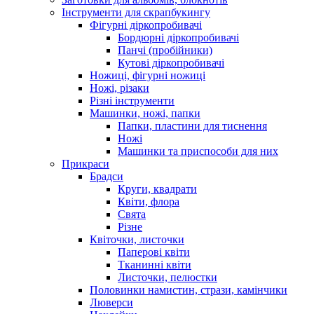
Інструменти для скрапбукингу
Фігурні діркопробивачі
Бордюрні діркопробивачі
Панчі (пробійники)
Кутові діркопробивачі
Ножиці, фігурні ножиці
Ножі, різаки
Різні інструменти
Машинки, ножі, папки
Папки, пластини для тиснення
Ножі
Машинки та приспособи для них
Прикраси
Брадси
Круги, квадрати
Квіти, флора
Свята
Різне
Квіточки, листочки
Паперові квіти
Тканинні квіти
Листочки, пелюстки
Половинки намистин, стрази, камінчики
Люверси