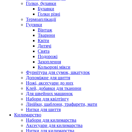
Голки, булавки
Булавки
Голки різні
Термоаплікації
Гудзики
Вінтаж
Тварини
Квіти
Дитячі
Свята
Подорожі
Захоплення
Кольорові мікси
Фурнітура для сумок, шкатулок
Допоміжне для шиття
Ножі, аксесуари до них
Клей, добавки для тканини
Для швейних машинок
Набори для квілтінгу
Лінійки, шаблони, трафарети, мати
Нитки для шиття
Килимарство
Набори для килимарства
Аксесуари для килимарства
Нитки для килимарства