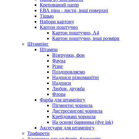
Крепований папір
ЕВА піна - листи, інші поверхні
Тішью
Набори картону
Картон поштучно
Картон поштучно, А4
Картон поштучно, інші розміри
Штампінг
Штампи
Візерунки, фон
Фауна
Різне
Поздоровляємо
Надписи різноманітні
Надписи
Любов, дружба
Флора
Фарба для штампінгу
Пігментні чорнила
Дистресингові чорнила
Крейдовані чорнила
На основі барвника (dye ink)
Аксесуари для штампінгу
Трафарети
Заготовки для альбомів, блокнотів