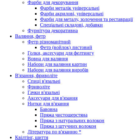
Фарби для декорування
Фарби металік універсальні
Фарби акрилові, універсальні
Фарби для металу, золочення та реставрації
Спеціальні складові, добавки
Фурнітура декоративна
Валяння, фетр
Фетр різноманітний
Фетр (войлок) листовий
Голки, аксесуари для фелтингу
Вовна для валяння
Набори для валяння картин
Набори для валяння виробів
В'язання, фриволіте
Спиці в'язальні
Фриволіте
Гачки в'язальні
Аксесуари для в'язання
Нитки для в'язання
Бавовна
Пряжа чистошерстяна
Пряжа з натуральних волокон
Пряжа з штучних волокон
Література по в'язанню *
Квілтінг, шиття