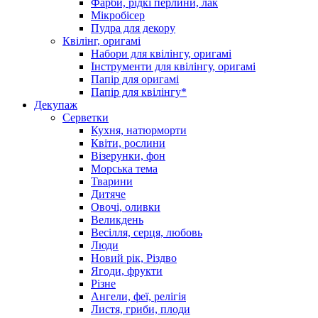
Фарби, рідкі перлини, лак
Мікробісер
Пудра для декору
Квілінг, оригамі
Набори для квілінгу, оригамі
Інструменти для квілінгу, оригамі
Папір для оригамі
Папір для квілінгу*
Декупаж
Серветки
Кухня, натюрморти
Квіти, рослини
Візерунки, фон
Морська тема
Тварини
Дитяче
Овочі, оливки
Великдень
Весілля, серця, любовь
Люди
Новий рік, Різдво
Ягоди, фрукти
Різне
Ангели, феї, релігія
Листя, гриби, плоди