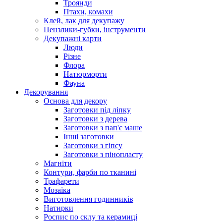
Троянди
Птахи, комахи
Клей, лак для декупажу
Пензлики-губки, інструменти
Декупажні карти
Люди
Різне
Флора
Натюрморти
Фауна
Декорування
Основа для декору
Заготовки під ліпку
Заготовки з дерева
Заготовки з пап'є маше
Інші заготовки
Заготовки з гіпсу
Заготовки з пінопласту
Магніти
Контури, фарби по тканині
Трафарети
Мозаїка
Виготовлення годинників
Натирки
Роспис по склу та керамиці