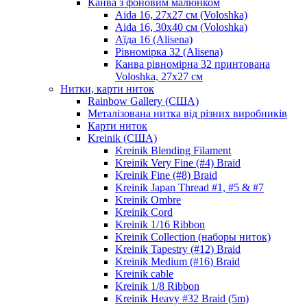
Канва з фоновим малюнком
Aida 16, 27х27 см (Voloshka)
Aida 16, 30х40 см (Voloshka)
Аїда 16 (Alisena)
Рівномірка 32 (Alisena)
Канва рівномірна 32 принтована
Voloshka, 27х27 см
Нитки, карти ниток
Rainbow Gallery (США)
Металізована нитка від різних виробників
Карти ниток
Kreinik (США)
Kreinik Blending Filament
Kreinik Very Fine (#4) Braid
Kreinik Fine (#8) Braid
Kreinik Japan Thread #1, #5 & #7
Kreinik Ombre
Kreinik Cord
Kreinik 1/16 Ribbon
Kreinik Collection (наборы ниток)
Kreinik Tapestry (#12) Braid
Kreinik Medium (#16) Braid
Kreinik cable
Kreinik 1/8 Ribbon
Kreinik Heavy #32 Braid (5m)