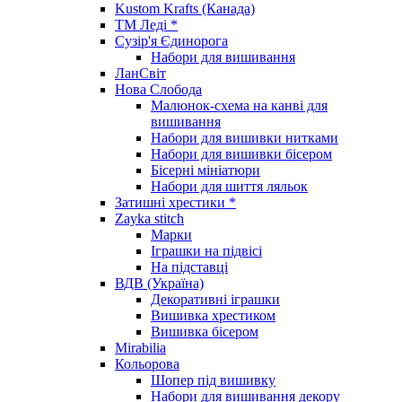
Kustom Krafts (Канада)
ТМ Леді *
Сузір'я Єдинорога
Набори для вишивання
ЛанСвіт
Нова Слобода
Малюнок-схема на канві для
вишивання
Набори для вишивки нитками
Набори для вишивки бісером
Бісерні мініатюри
Набори для шиття ляльок
Затишні хрестики *
Zayka stitch
Марки
Іграшки на підвісі
На підставці
ВДВ (Україна)
Декоративні іграшки
Вишивка хрестиком
Вишивка бісером
Mirabilia
Кольорова
Шопер під вишивку
Набори для вишивання декору