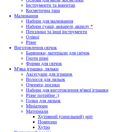
Інструменти та інвентар
Косметична тара
Малювання
Набори для малювання
Набори гуаші, акварелі, акрилу *
Пензлики та інші інструменти
Олівці
Різне
Виготовлення свічок
Барвники, матеріали для свічок
Гноти різні
Форми для свічок
М'яка іграшка, ляльки
Аксесуари для іграшок
Волосся для ляльок
Оченята, носики
Набори для виготовлення м'якої іграшки
Різне потрібне :)
Голки для ляльок
Мініатюри
Материали
Хутряний (синельний) дріт
Помпони
Хутро