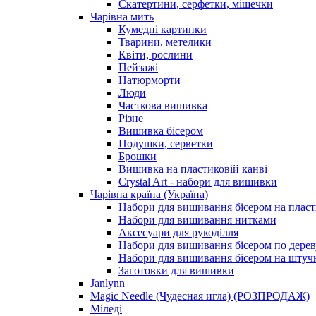
Скатертини, серфетки, мішечки
Чарiвна мить
Кумедні картинки
Тварини, метелики
Квіти, рослини
Пейзажі
Натюрморти
Люди
Часткова вишивка
Різне
Вишивка бісером
Подушки, серветки
Брошки
Вишивка на пластиковій канві
Crystal Art - набори для вишивки
Чарівна країна (Україна)
Набори для вишивання бісером на пласт
Набори для вишивання нитками
Аксесуари для рукоділля
Набори для вишивання бісером по дерев
Набори для вишивання бісером на штучн
Заготовки для вишивки
Janlynn
Magic Needle (Чудесная игла) (РОЗПРОДАЖ)
Міледі