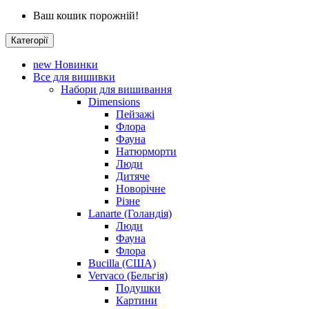
Ваш кошик порожній!
Категорії
new
Новинки
Все для вишивки
Набори для вишивання
Dimensions
Пейзажі
Флора
Фауна
Натюрморти
Люди
Дитяче
Новорічне
Різне
Lanarte (Голандія)
Люди
Фауна
Флора
Bucilla (США)
Vervaco (Бельгія)
Подушки
Картини