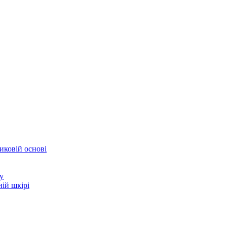
иковій основі
у
ій шкірі