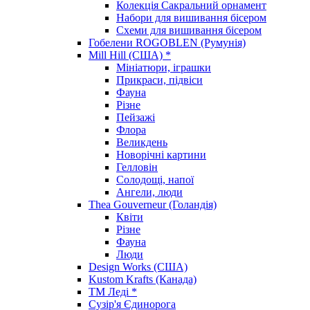
Колекція Сакральний орнамент
Набори для вишивання бісером
Схеми для вишивання бісером
Гобелени ROGOBLEN (Румунія)
Mill Hill (США) *
Мініатюри, іграшки
Прикраси, підвіси
Фауна
Різне
Пейзажі
Флора
Великдень
Новорічні картини
Гелловін
Солодощі, напої
Ангели, люди
Thea Gouverneur (Голандія)
Квіти
Різне
Фауна
Люди
Design Works (США)
Kustom Krafts (Канада)
ТМ Леді *
Сузір'я Єдинорога