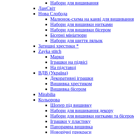
Набори для вишивання
ЛанСвіт
Нова Слобода
Малюнок-схема на канві для вишивання
Набори для вишивки нитками
Набори для вишивки бісером
Бісерні мініатюри
Набори для шиття ляльок
Затишні хрестики *
Zayka stitch
Марки
Іграшки на підвісі
На підставці
ВДВ (Україна)
Декоративні іграшки
Вишивка хрестиком
Вишивка бісером
Mirabilia
Кольорова
Шопер під вишивку
Набори для вишивання декору
Набори для вишивки нитками та бісеро
Іграшки у пластику
Панорамна вишивка
Новорічні прикраси