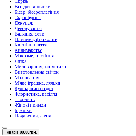
Скрізь
Все для вишивки
Бісер, бісероплетіння
Скрапбукінг
Декупаж
Декорування
Валяння, фетр
Плетіння, фриволіте
Квілтінг, шиття
Килимарство
Макраме, плетіння
Ліпка
Миловаріння, косметика
Виготовлення свічок
Малювання
М'яка іграшка, ляльки
Кулінарний розділ
Флористика, весілля
Творчість
Жіночі примхи
Іграшки
Подарунки, свята
Товарів
0
0.00грн.