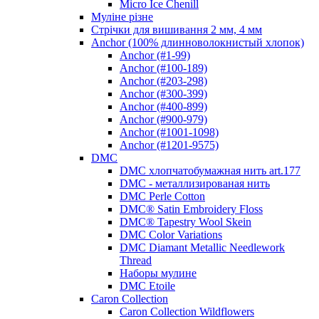
Micro Ice Chenill
Муліне різне
Стрічки для вишивання 2 мм, 4 мм
Anchor (100% длинноволокнистый хлопок)
Anchor (#1-99)
Anchor (#100-189)
Anchor (#203-298)
Anchor (#300-399)
Anchor (#400-899)
Anchor (#900-979)
Anchor (#1001-1098)
Anchor (#1201-9575)
DMC
DMC хлопчатобумажная нить art.177
DMC - металлизированая нить
DMC Perle Cotton
DMC® Satin Embroidery Floss
DMC® Tapestry Wool Skein
DMC Color Variations
DMC Diamant Metallic Needlework
Thread
Наборы мулине
DMC Etoile
Caron Collection
Caron Collection Wildflowers