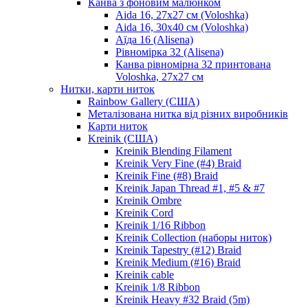
Канва з фоновим малюнком
Aida 16, 27х27 см (Voloshka)
Aida 16, 30х40 см (Voloshka)
Аїда 16 (Alisena)
Рівномірка 32 (Alisena)
Канва рівномірна 32 принтована
Voloshka, 27х27 см
Нитки, карти ниток
Rainbow Gallery (США)
Металізована нитка від різних виробників
Карти ниток
Kreinik (США)
Kreinik Blending Filament
Kreinik Very Fine (#4) Braid
Kreinik Fine (#8) Braid
Kreinik Japan Thread #1, #5 & #7
Kreinik Ombre
Kreinik Cord
Kreinik 1/16 Ribbon
Kreinik Collection (наборы ниток)
Kreinik Tapestry (#12) Braid
Kreinik Medium (#16) Braid
Kreinik cable
Kreinik 1/8 Ribbon
Kreinik Heavy #32 Braid (5m)