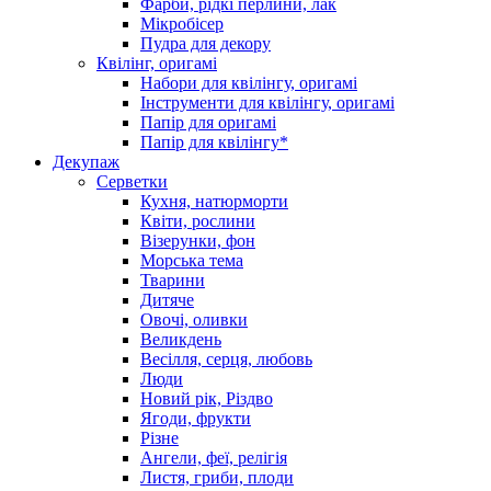
Фарби, рідкі перлини, лак
Мікробісер
Пудра для декору
Квілінг, оригамі
Набори для квілінгу, оригамі
Інструменти для квілінгу, оригамі
Папір для оригамі
Папір для квілінгу*
Декупаж
Серветки
Кухня, натюрморти
Квіти, рослини
Візерунки, фон
Морська тема
Тварини
Дитяче
Овочі, оливки
Великдень
Весілля, серця, любовь
Люди
Новий рік, Різдво
Ягоди, фрукти
Різне
Ангели, феї, релігія
Листя, гриби, плоди