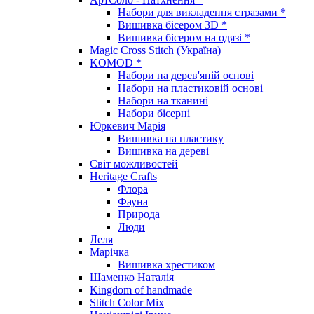
Набори для викладення стразами *
Вишивка бісером 3D *
Вишивка бісером на одязі *
Magic Cross Stitch (Україна)
KOMOD *
Набори на дерев'яній основі
Набори на пластиковій основі
Набори на тканині
Набори бісерні
Юркевич Марія
Вишивка на пластику
Вишивка на дереві
Світ можливостей
Heritage Crafts
Флора
Фауна
Природа
Люди
Леля
Марічка
Вишивка хрестиком
Шаменко Наталія
Kingdom of handmade
Stitch Color Mix