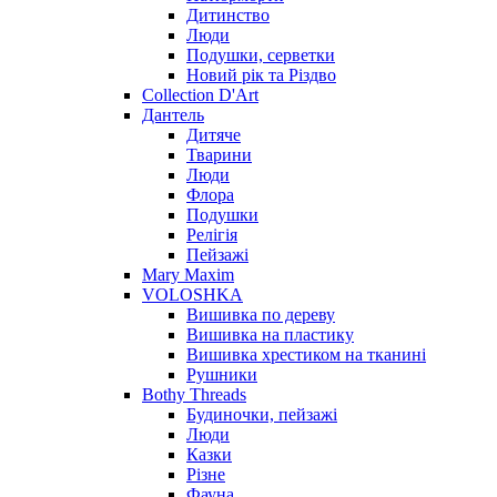
Дитинство
Люди
Подушки, серветки
Новий рік та Різдво
Collection D'Art
Дантель
Дитяче
Тварини
Люди
Флора
Подушки
Релігія
Пейзажі
Mary Maxim
VOLOSHKA
Вишивка по дереву
Вишивка на пластику
Вишивка хрестиком на тканині
Рушники
Bothy Threads
Будиночки, пейзажі
Люди
Казки
Різне
Фауна