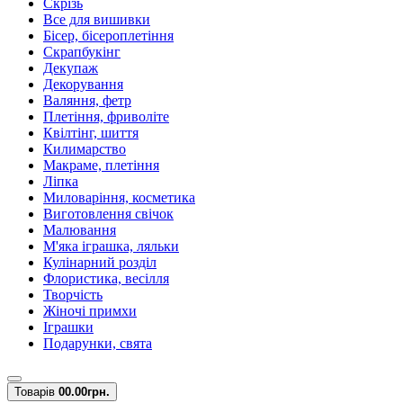
Скрізь
Все для вишивки
Бісер, бісероплетіння
Скрапбукінг
Декупаж
Декорування
Валяння, фетр
Плетіння, фриволіте
Квілтінг, шиття
Килимарство
Макраме, плетіння
Ліпка
Миловаріння, косметика
Виготовлення свічок
Малювання
М'яка іграшка, ляльки
Кулінарний розділ
Флористика, весілля
Творчість
Жіночі примхи
Іграшки
Подарунки, свята
Товарів
0
0.00грн.