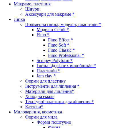
Макраме, плетіння
Шнури
Аксесуари для макраме *
Ліпка
Полімерна глина, моделін, пластилін *
Моделін Cernit *
Fimo *
Fimo Effect *
Fimo Soft *
Fimo Classic *
Fimo Professional *
Sculpey Polyform *
Глина від різних виробників *
Пластилін *
Jam clay *
Форми для пластику
Інструменти для ліплення *
Матеріали для ліплення*
Холодна емаль
Текстурні пластини для ліплення *
Каттери*
Миловаріння, косметика
Форми для мила
Форми поштучно
Фауна