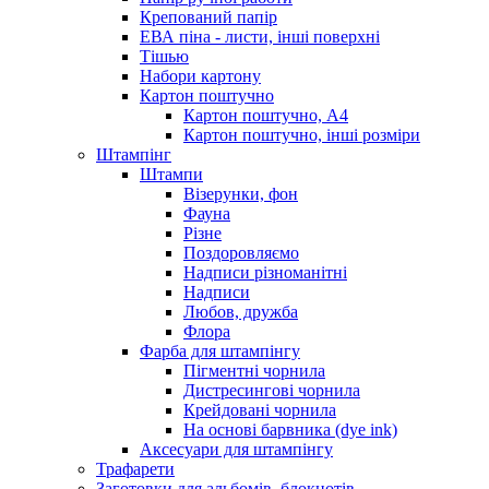
Крепований папір
ЕВА піна - листи, інші поверхні
Тішью
Набори картону
Картон поштучно
Картон поштучно, А4
Картон поштучно, інші розміри
Штампінг
Штампи
Візерунки, фон
Фауна
Різне
Поздоровляємо
Надписи різноманітні
Надписи
Любов, дружба
Флора
Фарба для штампінгу
Пігментні чорнила
Дистресингові чорнила
Крейдовані чорнила
На основі барвника (dye ink)
Аксесуари для штампінгу
Трафарети
Заготовки для альбомів, блокнотів