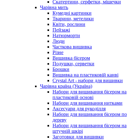
Скатертини, серфетки, мішечки
Чарiвна мить
Кумедні картинки
Тварини, метелики
Квіти, рослини
Пейзажі
Натюрморти
Люди
Часткова вишивка
Різне
Вишивка бісером
Подушки, серветки
Брошки
Вишивка на пластиковій канві
Crystal Art - набори для вишивки
Чарівна країна (Україна)
Набори для вишивання бісером на
пластиковій основі
Набори для вишивання нитками
Аксесуари для рукоділля
Набори для вишивання бісером по
дереву
Набори для вишивання бісером на
штучній шкірі
Заготовки для вишивки