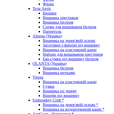
Флора
Тела Артіс
Брошки
Вишивка хрестиком
Вишивка бісером
Схеми для вишивання бісером
Папертоль
Alisena (Україна)
Вишивка на дерев'яній основі
Заготовки з фанери під вишивку
Вишивка на пластиковій канві
Набори для вишивання хрестиком
Еко-сумки під вишивку бісером
OLANTA (Україна)
Вишивка бісером
Вишивка нитками
Virena
Вишивка на пластиковій канві
Сумки
Вишивка по дереву
Вироби під вишивку
Embroidery Craft *
Вишивка на дерев'яній основі *
Вишивка на водорозчинній канві *
АртСоло - Натхнення *