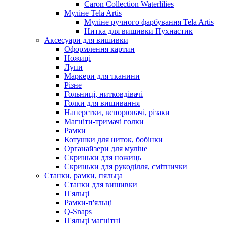
Caron Collection Waterlilies
Муліне Tela Artis
Муліне ручного фарбування Tela Artis
Нитка для вишивки Пухнастик
Аксесуари для вишивки
Оформлення картин
Ножиці
Лупи
Маркери для тканини
Різне
Гольниці, нитковдівачі
Голки для вишивання
Наперстки, вспорювачі, різаки
Магніти-тримачі голки
Рамки
Котушки для ниток, бобінки
Органайзери для муліне
Скриньки для ножиць
Скриньки для рукоділля, смітнички
Станки, рамки, пяльца
Станки для вишивки
П'яльці
Рамки-п'яльці
Q-Snaps
П'яльці магнітні