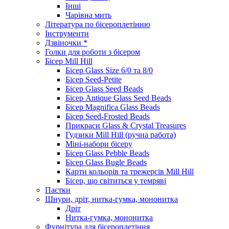
Інші
Чарівна мить
Література по бісероплетінню
Інструменти
Дзвіночки *
Голки для роботи з бісером
Бісер Mill Hill
Бісер Glass Size 6/0 та 8/0
Бісер Seed-Petite
Бісер Glass Seed Beads
Бісер Antique Glass Seed Beads
Бісер Magnifica Glass Beads
Бісер Seed-Frosted Beads
Прикраси Glass & Crystal Treasures
Гудзики Mill Hill (ручна работа)
Міні-набори бісеру
Бісер Glass Pebble Beads
Бісер Glass Bugle Beads
Карти кольорів та трежерсів Mill Hill
Бісер, що світиться у темряві
Паєтки
Шнури, дріт, нитка-гумка, мононитка
Дріт
Нитка-гумка, мононитка
Фурнітура для бісероплетіння