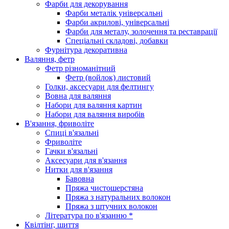
Фарби для декорування
Фарби металік універсальні
Фарби акрилові, універсальні
Фарби для металу, золочення та реставрації
Спеціальні складові, добавки
Фурнітура декоративна
Валяння, фетр
Фетр різноманітний
Фетр (войлок) листовий
Голки, аксесуари для фелтингу
Вовна для валяння
Набори для валяння картин
Набори для валяння виробів
В'язання, фриволіте
Спиці в'язальні
Фриволіте
Гачки в'язальні
Аксесуари для в'язання
Нитки для в'язання
Бавовна
Пряжа чистошерстяна
Пряжа з натуральних волокон
Пряжа з штучних волокон
Література по в'язанню *
Квілтінг, шиття