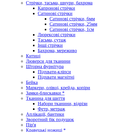
Стрічки, тасьма, шнури, бахрома
Капронові стрічки
Сатинові стрічки
Сатинові стрічки, 6мм
Сатинові стрічки, 25мм
Сатинові стрічки, 1см
Люрексові стрічки
Тасьма, сутаж
Інші стрічки
Бахрома, мереживо
Китиці
Люверси для тканини
Шторна фурнітура
Підхвати-кліпси
Підхвати магнітні
Бейка
Маркери, олівці, крейда, копіри
Замки-блискавки *
Тканина для шиття
Набори тканини, відрізи
Фетр, метраж
Аплікації, бантики
Зворотний бік подушок
Пір'я
Кравецькі ножиці *