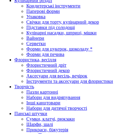
Кулінарний розділ
Кондитерські інструменти
Паперові форми
Упаковка
Свічки для торту, кулінарний декор
Підставки під солодощі
Кулінарні насадки, шприці, мішки
Вайнери
Серветки
Форми для цукерок, шоколаду *
Форми для печива
Флористика, весілля
Флористичний дріт
Флористичний декор
Аксесуари для весіль, вечірок
Інструменти та аксесуари для флористики
Творчість
Пазли картонні
Набори для видряпування
Інші канцтовари
Набори для дитячої творчості
Панські штучки
Сумки, клатчі, рюкзаки
Шарфи, шалі
Прикраси, біжутерія