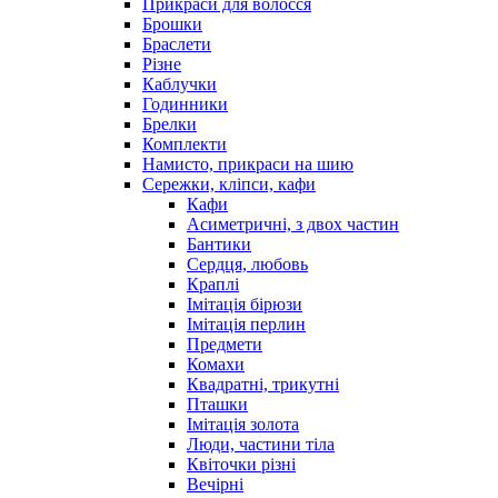
Прикраси для волосся
Брошки
Браслети
Різне
Каблучки
Годинники
Брелки
Комплекти
Намисто, прикраси на шию
Сережки, кліпси, кафи
Кафи
Асиметричні, з двох частин
Бантики
Сердця, любовь
Краплі
Імітація бірюзи
Імітація перлин
Предмети
Комахи
Квадратні, трикутні
Пташки
Імітація золота
Люди, частини тіла
Квіточки різні
Вечірні