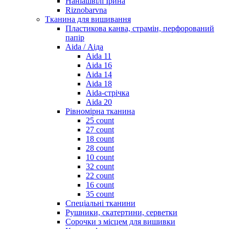
Наніашвілі Ірина
Riznobarvna
Тканина для вишивання
Пластикова канва, страмін, перфорований
папір
Aida / Аіда
Aida 11
Aida 16
Aida 14
Aida 18
Aida-стрічка
Aida 20
Рівномірна тканина
25 count
27 count
18 count
28 count
10 count
32 count
22 count
16 count
35 count
Спеціальні тканини
Рушники, скатертини, серветки
Сорочки з місцем для вишивки