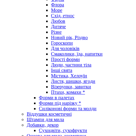
Флора
Море
Схід, етнос
Любов
Дитяче
Різне
Новий рік, Різдво
Гороскопи
Для чоловіків
Смаколики, їда, напитки
Прості форми
Люди, частини тіла
Інші свята
Містика, Хелоуїн
Листя, шишки, ягоди
Візерунки, завитки
Птахи, комахи *
Форми в палетах
Форми під нарізку *
Силіконові форми та молди
Віддушки косметичні
Штампи для мила
Добавки, декор
Сухоцвіти, сухофрукти
Основа для мила, косметики