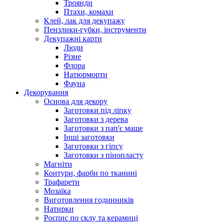
Троянди
Птахи, комахи
Клей, лак для декупажу
Пензлики-губки, інструменти
Декупажні карти
Люди
Різне
Флора
Натюрморти
Фауна
Декорування
Основа для декору
Заготовки під ліпку
Заготовки з дерева
Заготовки з пап'є маше
Інші заготовки
Заготовки з гіпсу
Заготовки з пінопласту
Магніти
Контури, фарби по тканині
Трафарети
Мозаїка
Виготовлення годинників
Натирки
Роспис по склу та керамиці