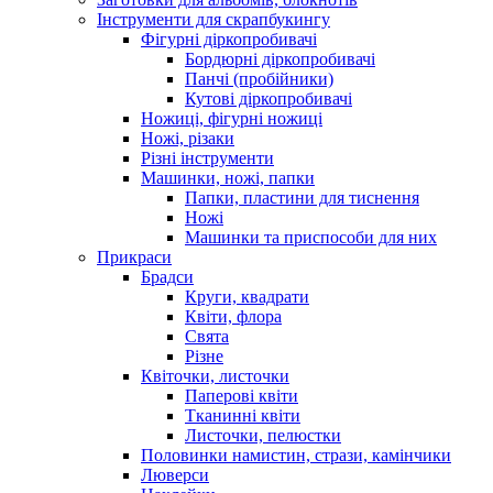
Інструменти для скрапбукингу
Фігурні діркопробивачі
Бордюрні діркопробивачі
Панчі (пробійники)
Кутові діркопробивачі
Ножиці, фігурні ножиці
Ножі, різаки
Різні інструменти
Машинки, ножі, папки
Папки, пластини для тиснення
Ножі
Машинки та приспособи для них
Прикраси
Брадси
Круги, квадрати
Квіти, флора
Свята
Різне
Квіточки, листочки
Паперові квіти
Тканинні квіти
Листочки, пелюстки
Половинки намистин, стрази, камінчики
Люверси