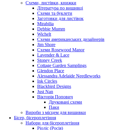
Схеми, листівки, книжки
Література по вишивці
Схеми та буклети
Заготовки для листівок
Mirabilia
Debbie Mumm
Wichelt
Схеми американських дизайнерів
Jim Shore
Cхеми Rosewood Manor
Lavender & Lace
Stoney Creek
Cottage Garden Samplings
Glendon Place
Alessandra Adelaide Needleworks
Ink Circles
Blackbird Designs
Just Nan
Вікторія Попович
Друковані схеми
Паки
Вироби з місцем для вишивки
Бісер, бісероплетіння
Набори для бісероплетіння
Ріоліс (Росія)