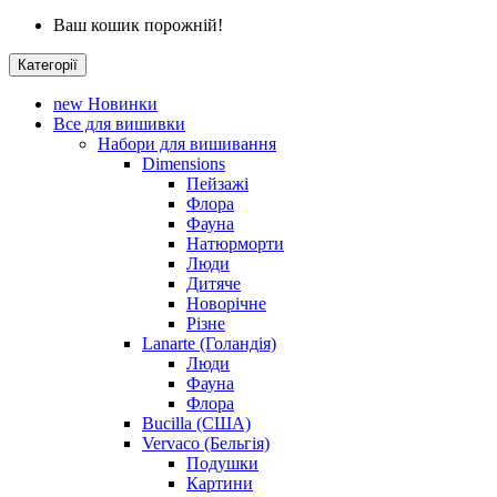
Ваш кошик порожній!
Категорії
new
Новинки
Все для вишивки
Набори для вишивання
Dimensions
Пейзажі
Флора
Фауна
Натюрморти
Люди
Дитяче
Новорічне
Різне
Lanarte (Голандія)
Люди
Фауна
Флора
Bucilla (США)
Vervaco (Бельгія)
Подушки
Картини