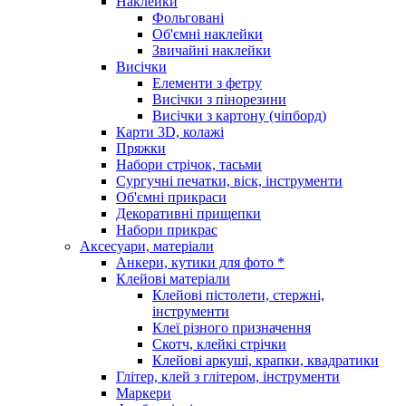
Наклейки
Фольговані
Об'ємні наклейки
Звичайні наклейки
Висічки
Елементи з фетру
Висічки з пінорезини
Висічки з картону (чіпборд)
Карти 3D, колажі
Пряжки
Набори стрічок, тасьми
Сургучні печатки, віск, інструменти
Об'ємні прикраси
Декоративні прищепки
Набори прикрас
Аксесуари, матеріали
Анкери, кутики для фото *
Клейові матеріали
Клейові пістолети, стержні,
інструменти
Клеї різного призначення
Скотч, клейкі стрічки
Клейові аркуші, крапки, квадратики
Глітер, клей з глітером, інструменти
Маркери