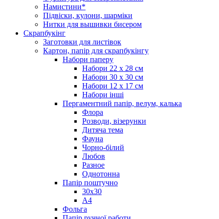
Намистини*
Підвіски, кулони, шарміки
Нитки для вышивки бисером
Скрапбукінг
Заготовки для листівок
Картон, папір для скрапбукінгу
Набори паперу
Набори 22 х 28 см
Набори 30 х 30 см
Набори 12 х 17 см
Набори інші
Пергаментний папір, велум, калька
Флора
Розводи, візерунки
Дитяча тема
Фауна
Чорно-білий
Любов
Разное
Однотонна
Папір поштучно
30х30
А4
Фольга
Папір ручної работи