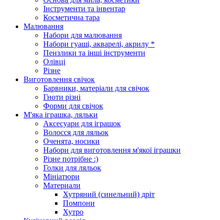
Інструменти та інвентар
Косметична тара
Малювання
Набори для малювання
Набори гуаші, акварелі, акрилу *
Пензлики та інші інструменти
Олівці
Різне
Виготовлення свічок
Барвники, матеріали для свічок
Гноти різні
Форми для свічок
М'яка іграшка, ляльки
Аксесуари для іграшок
Волосся для ляльок
Оченята, носики
Набори для виготовлення м'якої іграшки
Різне потрібне :)
Голки для ляльок
Мініатюри
Материали
Хутряний (синельний) дріт
Помпони
Хутро