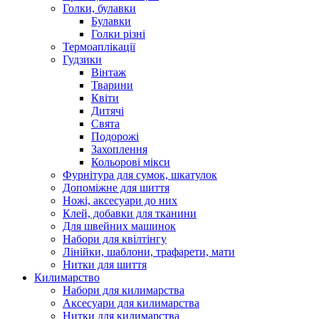
Голки, булавки
Булавки
Голки різні
Термоаплікації
Гудзики
Вінтаж
Тварини
Квіти
Дитячі
Свята
Подорожі
Захоплення
Кольорові мікси
Фурнітура для сумок, шкатулок
Допоміжне для шиття
Ножі, аксесуари до них
Клей, добавки для тканини
Для швейних машинок
Набори для квілтінгу
Лінійки, шаблони, трафарети, мати
Нитки для шиття
Килимарство
Набори для килимарства
Аксесуари для килимарства
Нитки для килимарства