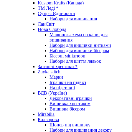
Kustom Krafts (Канада)
ТМ Леді *
Сузір'я Єдинорога
Набори для вишивання
ЛанСвіт
Нова Слобода
Малюнок-схема на канві для
вишивання
Набори для вишивки нитками
Набори для вишивки бісером
Бісерні мініатюри
Набори для шиття ляльок
Затишні хрестики *
Zayka stitch
Марки
Іграшки на підвісі
На підставці
ВДВ (Україна)
Декоративні іграшки
Вишивка хрестиком
Вишивка бісером
Mirabilia
Кольорова
Шопер під вишивку
Набори для вишивання декору