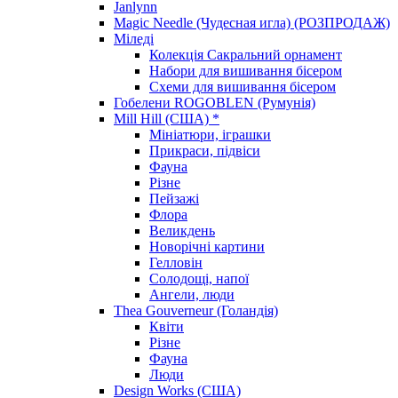
Janlynn
Magic Needle (Чудесная игла) (РОЗПРОДАЖ)
Міледі
Колекція Сакральний орнамент
Набори для вишивання бісером
Схеми для вишивання бісером
Гобелени ROGOBLEN (Румунія)
Mill Hill (США) *
Мініатюри, іграшки
Прикраси, підвіси
Фауна
Різне
Пейзажі
Флора
Великдень
Новорічні картини
Гелловін
Солодощі, напої
Ангели, люди
Thea Gouverneur (Голандія)
Квіти
Різне
Фауна
Люди
Design Works (США)