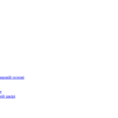
иковій основі
у
ій шкірі