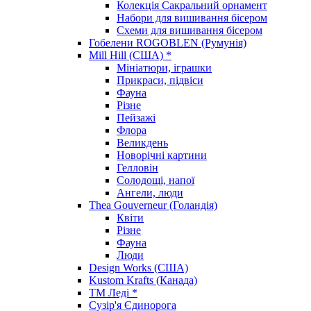
Колекція Сакральний орнамент
Набори для вишивання бісером
Схеми для вишивання бісером
Гобелени ROGOBLEN (Румунія)
Mill Hill (США) *
Мініатюри, іграшки
Прикраси, підвіси
Фауна
Різне
Пейзажі
Флора
Великдень
Новорічні картини
Гелловін
Солодощі, напої
Ангели, люди
Thea Gouverneur (Голандія)
Квіти
Різне
Фауна
Люди
Design Works (США)
Kustom Krafts (Канада)
ТМ Леді *
Сузір'я Єдинорога