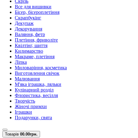
Скрізь
Все для вишивки
Бісер, бісероплетіння
Скрапбукінг
Декупаж
Декорування
Валяння, фетр
Плетіння, фриволіте
Квілтінг, шиття
Килимарство
Макраме, плетіння
Ліпка
Миловаріння, косметика
Виготовлення свічок
Малювання
М'яка іграшка, ляльки
Кулінарний розділ
Флористика, весілля
Творчість
Жіночі примхи
Іграшки
Подарунки, свята
Товарів
0
0.00грн.