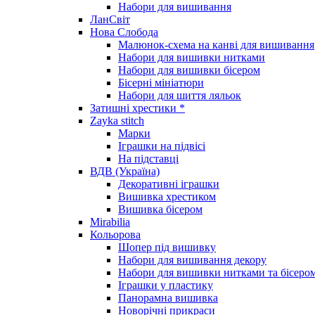
Набори для вишивання
ЛанСвіт
Нова Слобода
Малюнок-схема на канві для вишивання
Набори для вишивки нитками
Набори для вишивки бісером
Бісерні мініатюри
Набори для шиття ляльок
Затишні хрестики *
Zayka stitch
Марки
Іграшки на підвісі
На підставці
ВДВ (Україна)
Декоративні іграшки
Вишивка хрестиком
Вишивка бісером
Mirabilia
Кольорова
Шопер під вишивку
Набори для вишивання декору
Набори для вишивки нитками та бісеро
Іграшки у пластику
Панорамна вишивка
Новорічні прикраси