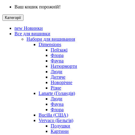
Ваш кошик порожній!
Категорії
new
Новинки
Все для вишивки
Набори для вишивання
Dimensions
Пейзажі
Флора
Фауна
Натюрморти
Люди
Дитяче
Новорічне
Різне
Lanarte (Голандія)
Люди
Фауна
Флора
Bucilla (США)
Vervaco (Бельгія)
Подушки
Картини