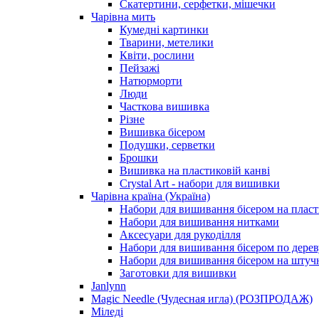
Скатертини, серфетки, мішечки
Чарiвна мить
Кумедні картинки
Тварини, метелики
Квіти, рослини
Пейзажі
Натюрморти
Люди
Часткова вишивка
Різне
Вишивка бісером
Подушки, серветки
Брошки
Вишивка на пластиковій канві
Crystal Art - набори для вишивки
Чарівна країна (Україна)
Набори для вишивання бісером на пласт
Набори для вишивання нитками
Аксесуари для рукоділля
Набори для вишивання бісером по дерев
Набори для вишивання бісером на штучн
Заготовки для вишивки
Janlynn
Magic Needle (Чудесная игла) (РОЗПРОДАЖ)
Міледі