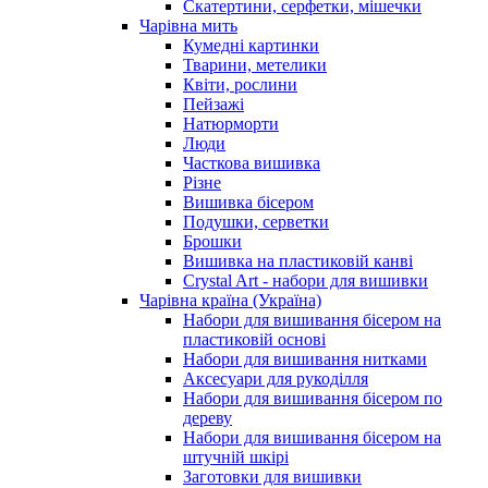
Скатертини, серфетки, мішечки
Чарiвна мить
Кумедні картинки
Тварини, метелики
Квіти, рослини
Пейзажі
Натюрморти
Люди
Часткова вишивка
Різне
Вишивка бісером
Подушки, серветки
Брошки
Вишивка на пластиковій канві
Crystal Art - набори для вишивки
Чарівна країна (Україна)
Набори для вишивання бісером на
пластиковій основі
Набори для вишивання нитками
Аксесуари для рукоділля
Набори для вишивання бісером по
дереву
Набори для вишивання бісером на
штучній шкірі
Заготовки для вишивки