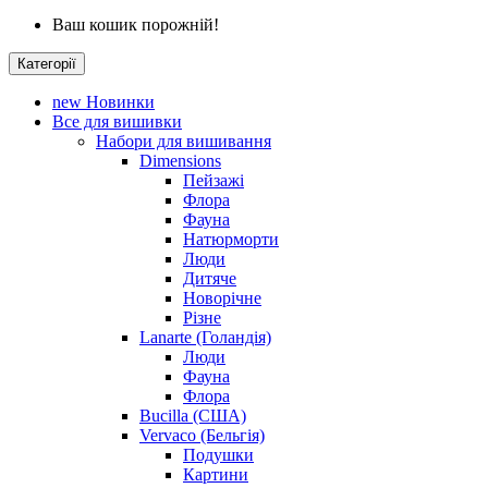
Ваш кошик порожній!
Категорії
new
Новинки
Все для вишивки
Набори для вишивання
Dimensions
Пейзажі
Флора
Фауна
Натюрморти
Люди
Дитяче
Новорічне
Різне
Lanarte (Голандія)
Люди
Фауна
Флора
Bucilla (США)
Vervaco (Бельгія)
Подушки
Картини