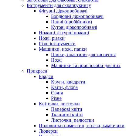
Інструменти для скрапбукингу
Фігурні діркопробивачі
Бордюрні діркопробивачі
Панчі (пробійники)
Кутові діркопробивачі
Ножиці, фігурні ножиці
Ножі, різаки
Різні інструменти
Машинки, ножі, папки
Папки, пластини для тиснення
Ножі
Машинки та приспособи для них
Прикраси
Брадси
Круги, квадрати
Квіти, флора
Свята
Різне
Квіточки, листочки
Паперові квіти
Тканинні квіти
Листочки, пелюстки
Половинки намистин, стрази, камінчики
Люверси