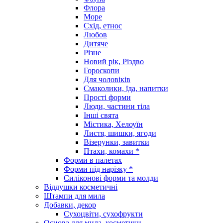
Флора
Море
Схід, етнос
Любов
Дитяче
Різне
Новий рік, Різдво
Гороскопи
Для чоловіків
Смаколики, їда, напитки
Прості форми
Люди, частини тіла
Інші свята
Містика, Хелоуїн
Листя, шишки, ягоди
Візерунки, завитки
Птахи, комахи *
Форми в палетах
Форми під нарізку *
Силіконові форми та молди
Віддушки косметичні
Штампи для мила
Добавки, декор
Сухоцвіти, сухофрукти
Основа для мила, косметики