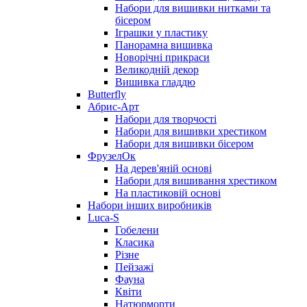
Набори для вишивки нитками та
бісером
Іграшки у пластику
Панорамна вишивка
Новорічні прикраси
Великодній декор
Вишивка гладдю
Butterfly
Абрис-Арт
Набори для творчості
Набори для вишивки хрестиком
Набори для вишивки бісером
ФрузелОк
На дерев'яній основі
Набори для вишивання хрестиком
На пластиковій основі
Набори інших виробників
Luca-S
Гобелени
Класика
Різне
Пейзажі
Фауна
Квіти
Натюрморти