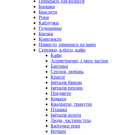
Прикраси для волосся
Брошки
Браслети
Різне
Каблучки
Годинники
Брелки
Комплекти
Намисто, прикраси на шию
Сережки, кліпси, кафи
Кафи
Асиметричні, з двох частин
Бантики
Сердця, любовь
Краплі
Імітація бірюзи
Імітація перлин
Предмети
Комахи
Квадратні, трикутні
Пташки
Імітація золота
Люди, частини тіла
Квіточки різні
Вечірні