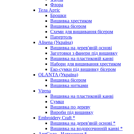
Флора
Тела Артіс
Брошки
Вишивка хрестиком
Вишивка бісером
Схеми для вишивання бісером
Папертоль
Alisena (Україна)
Вишивка на дерев'яній основі
Заготовки з фанери під вишивку
Вишивка на пластиковій канві
Набори для вишивання хрестиком
Еко-сумки під вишивку бісером
OLANTA (Україна)
Вишивка бісером
Вишивка нитками
Virena
Вишивка на пластиковій канві
Сумки
Вишивка по дереву
Вироби під вишивку
Embroidery Craft *
Вишивка на дерев'яній основі *
Вишивка на водорозчинній канві *
АртСоло - Натхнення *