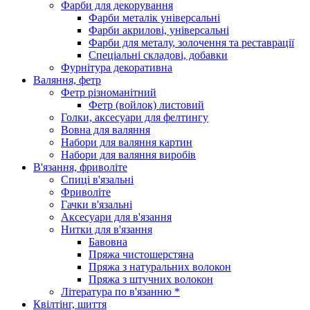
Фарби для декорування
Фарби металік універсальні
Фарби акрилові, універсальні
Фарби для металу, золочення та реставрації
Спеціальні складові, добавки
Фурнітура декоративна
Валяння, фетр
Фетр різноманітний
Фетр (войлок) листовий
Голки, аксесуари для фелтингу
Вовна для валяння
Набори для валяння картин
Набори для валяння виробів
В'язання, фриволіте
Спиці в'язальні
Фриволіте
Гачки в'язальні
Аксесуари для в'язання
Нитки для в'язання
Бавовна
Пряжа чистошерстяна
Пряжа з натуральних волокон
Пряжа з штучних волокон
Література по в'язанню *
Квілтінг, шиття