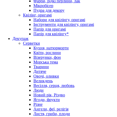
Фарби, рідкі перлини, лак
Мікробісер
Пудра для декору
Квілінг, оригамі
Набори для квілінгу, оригамі
Інструменти для квілінгу, оригамі
Папір для оригамі
Папір для квілінгу*
Декупаж
Серветки
Кухня, натюрморти
Квіти, рослини
Візерунки, фон
Морська тема
Тварини
Дитяче
Овочі, оливки
Великдень
Весілля, серця, любовь
Люди
Новий рік, Різдво
Ягоди, фрукти
Різне
Ангели, феї, релігія
Листя, гриби, плоди