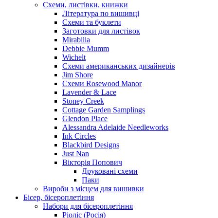
Схеми, листівки, книжки
Література по вишивці
Схеми та буклети
Заготовки для листівок
Mirabilia
Debbie Mumm
Wichelt
Схеми американських дизайнерів
Jim Shore
Cхеми Rosewood Manor
Lavender & Lace
Stoney Creek
Cottage Garden Samplings
Glendon Place
Alessandra Adelaide Needleworks
Ink Circles
Blackbird Designs
Just Nan
Вікторія Попович
Друковані схеми
Паки
Вироби з місцем для вишивки
Бісер, бісероплетіння
Набори для бісероплетіння
Ріоліс (Росія)