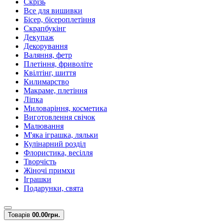
Скрізь
Все для вишивки
Бісер, бісероплетіння
Скрапбукінг
Декупаж
Декорування
Валяння, фетр
Плетіння, фриволіте
Квілтінг, шиття
Килимарство
Макраме, плетіння
Ліпка
Миловаріння, косметика
Виготовлення свічок
Малювання
М'яка іграшка, ляльки
Кулінарний розділ
Флористика, весілля
Творчість
Жіночі примхи
Іграшки
Подарунки, свята
Товарів
0
0.00грн.