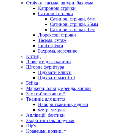
Стрічки, тасьма, шнури, бахрома
Капронові стрічки
Сатинові стрічки
Сатинові стрічки, 6мм
Сатинові стрічки, 25мм
Сатинові стрічки, 1см
Люрексові стрічки
Тасьма, сутаж
Інші стрічки
Бахрома, мереживо
Китиці
Люверси для тканини
Шторна фурнітура
Підхвати-кліпси
Підхвати магнітні
Бейка
Маркери, олівці, крейда, копіри
Замки-блискавки *
Тканина для шиття
Набори тканини, відрізи
Фетр, метраж
Аплікації, бантики
Зворотний бік подушок
Пір'я
Кравецькі ножиці *