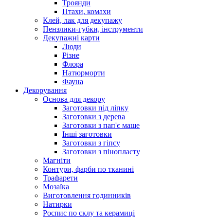
Троянди
Птахи, комахи
Клей, лак для декупажу
Пензлики-губки, інструменти
Декупажні карти
Люди
Різне
Флора
Натюрморти
Фауна
Декорування
Основа для декору
Заготовки під ліпку
Заготовки з дерева
Заготовки з пап'є маше
Інші заготовки
Заготовки з гіпсу
Заготовки з пінопласту
Магніти
Контури, фарби по тканині
Трафарети
Мозаїка
Виготовлення годинників
Натирки
Роспис по склу та керамиці