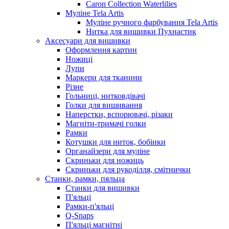
Caron Collection Waterlilies
Муліне Tela Artis
Муліне ручного фарбування Tela Artis
Нитка для вишивки Пухнастик
Аксесуари для вишивки
Оформлення картин
Ножиці
Лупи
Маркери для тканини
Різне
Гольниці, нитковдівачі
Голки для вишивання
Наперстки, вспорювачі, різаки
Магніти-тримачі голки
Рамки
Котушки для ниток, бобінки
Органайзери для муліне
Скриньки для ножиць
Скриньки для рукоділля, смітнички
Станки, рамки, пяльца
Станки для вишивки
П'яльці
Рамки-п'яльці
Q-Snaps
П'яльці магнітні