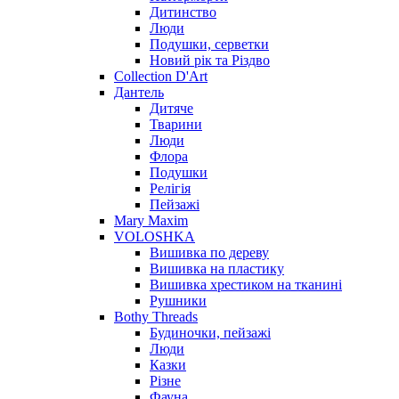
Дитинство
Люди
Подушки, серветки
Новий рік та Різдво
Collection D'Art
Дантель
Дитяче
Тварини
Люди
Флора
Подушки
Релігія
Пейзажі
Mary Maxim
VOLOSHKA
Вишивка по дереву
Вишивка на пластику
Вишивка хрестиком на тканині
Рушники
Bothy Threads
Будиночки, пейзажі
Люди
Казки
Різне
Фауна