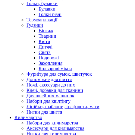
Голки, булавки
Булавки
Голки різні
Термоаплікації
Гудзики
Вінтаж
Тварини
Квіти
Дитячі
Свята
Подорожі
Захоплення
Кольорові мікси
Фурнітура для сумок, шкатулок
Допоміжне для шиття
Ножі, аксесуари до них
Клей, добавки для тканини
Для швейних машинок
Набори для квілтінгу
Лінійки, шаблони, трафарети, мати
Нитки для шиття
Килимарство
Набори для килимарства
Аксесуари для килимарства
Нитки для килимарства