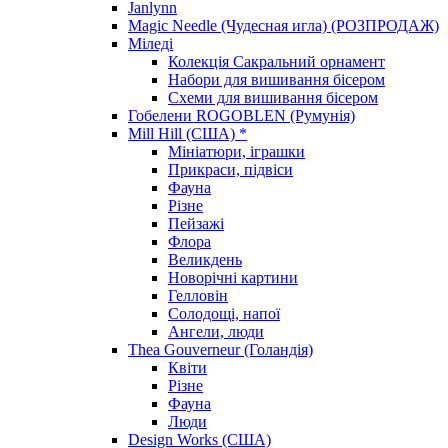
Janlynn
Magic Needle (Чудесная игла) (РОЗПРОДАЖ)
Міледі
Колекція Сакральний орнамент
Набори для вишивання бісером
Схеми для вишивання бісером
Гобелени ROGOBLEN (Румунія)
Mill Hill (США) *
Мініатюри, іграшки
Прикраси, підвіси
Фауна
Різне
Пейзажі
Флора
Великдень
Новорічні картини
Гелловін
Солодощі, напої
Ангели, люди
Thea Gouverneur (Голандія)
Квіти
Різне
Фауна
Люди
Design Works (США)