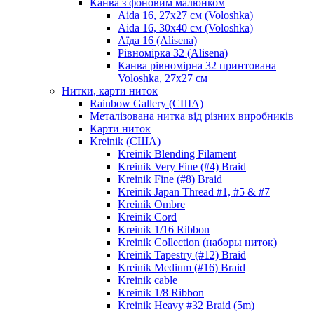
Канва з фоновим малюнком
Aida 16, 27х27 см (Voloshka)
Aida 16, 30х40 см (Voloshka)
Аїда 16 (Alisena)
Рівномірка 32 (Alisena)
Канва рівномірна 32 принтована
Voloshka, 27х27 см
Нитки, карти ниток
Rainbow Gallery (США)
Металізована нитка від різних виробників
Карти ниток
Kreinik (США)
Kreinik Blending Filament
Kreinik Very Fine (#4) Braid
Kreinik Fine (#8) Braid
Kreinik Japan Thread #1, #5 & #7
Kreinik Ombre
Kreinik Cord
Kreinik 1/16 Ribbon
Kreinik Collection (наборы ниток)
Kreinik Tapestry (#12) Braid
Kreinik Medium (#16) Braid
Kreinik cable
Kreinik 1/8 Ribbon
Kreinik Heavy #32 Braid (5m)