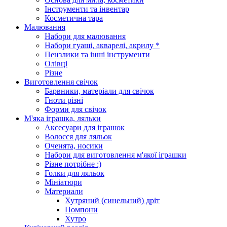
Інструменти та інвентар
Косметична тара
Малювання
Набори для малювання
Набори гуаші, акварелі, акрилу *
Пензлики та інші інструменти
Олівці
Різне
Виготовлення свічок
Барвники, матеріали для свічок
Гноти різні
Форми для свічок
М'яка іграшка, ляльки
Аксесуари для іграшок
Волосся для ляльок
Оченята, носики
Набори для виготовлення м'якої іграшки
Різне потрібне :)
Голки для ляльок
Мініатюри
Материали
Хутряний (синельний) дріт
Помпони
Хутро