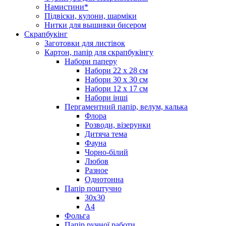
Намистини*
Підвіски, кулони, шарміки
Нитки для вышивки бисером
Скрапбукінг
Заготовки для листівок
Картон, папір для скрапбукінгу
Набори паперу
Набори 22 х 28 см
Набори 30 х 30 см
Набори 12 х 17 см
Набори інші
Пергаментний папір, велум, калька
Флора
Розводи, візерунки
Дитяча тема
Фауна
Чорно-білий
Любов
Разное
Однотонна
Папір поштучно
30х30
А4
Фольга
Папір ручної работи