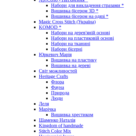
Набори для викладення стразами *
Вишивка бісером 3D *
Вишивка бісером на одязі *
Magic Cross Stitch (Україна)
KOMOD *
Набори на дерев'яній основі
Набори на пластиковій основі
Набори на тканині
Набори бісерні
Юркевич Марія
Вишивка на пластику
Вишивка на дереві
Світ можливостей
Heritage Crafts
Флора
Фауна
Природа
Люди
Леля
Марічка
Вишивка хрестиком
Шаменко Наталія
Kingdom of handmade
Stitch Color Mix