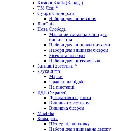
Kustom Krafts (Канада)
ТМ Леді *
Сузір'я Єдинорога
Набори для вишивання
ЛанСвіт
Нова Слобода
Малюнок-схема на канві для
вишивання
Набори для вишивки нитками
Набори для вишивки бісером
Бісерні мініатюри
Набори для шиття ляльок
Затишні хрестики *
Zayka stitch
Марки
Іграшки на підвісі
На підставці
ВДВ (Україна)
Декоративні іграшки
Вишивка хрестиком
Вишивка бісером
Mirabilia
Кольорова
Шопер під вишивку
Набори для вишивання декору