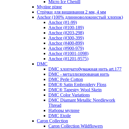
Micro Ice Chenill
Муліне різне
Стрічки для вишивання 2 мм, 4 мм
Anchor (100% длинноволокнистый хлопок)
Anchor (#1-99)
Anchor (#100-189)
Anchor (#203-298)
Anchor (#300-399)
Anchor (#400-899)
Anchor (#900-979)
Anchor (#1001-1098)
Anchor (#1201-9575)
DMC
DMC хлопчатобумажная нить art.177
DMC - металлизированая нить
DMC Perle Cotton
DMC® Satin Embroidery Floss
DMC® Tapestry Wool Skein
DMC Color Variations
DMC Diamant Metallic Needlework
Thread
Наборы мулине
DMC Etoile
Caron Collection
Caron Collection Wildflowers