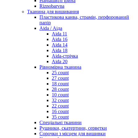
Наніашвілі Ірина
Riznobarvna
Тканина для вишивання
Пластикова канва, страмін, перфорований
папір
Aida / Аіда
Aida 11
Aida 16
Aida 14
Aida 18
Aida-стрічка
Aida 20
Рівномірна тканина
25 count
27 count
18 count
28 count
10 count
32 count
22 count
16 count
35 count
Спеціальні тканини
Рушники, скатертини, серветки
Сорочки з місцем для вишивки