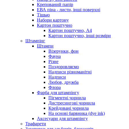
Крепований папір
ЕВА піна - листи, інші поверхні
Тішью
Набори картону
Картон поштучно
Картон поштучно, А4
Картон поштучно, інші розміри
Штампінг
Штампи
Візерунки, фон
Фауна
Різне
Поздоровляємо
Надписи різноманітні
Надписи
Любов, дружба
Флора
Фарба для штампінгу
Пігментні чорнила
Дистресингові чорнила
Крейдовані чорнила
На основі барвника (dye ink)
Аксесуари для штампінгу
Трафарети
Заготовки для альбомів, блокнотів