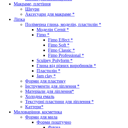
Макраме, плетіння
Шнури
Аксесуари для макраме *
Ліпка
Полімерна глина, моделін, пластилін *
Моделін Cernit *
Fimo *
Fimo Effect *
Fimo Soft *
Fimo Classic *
Fimo Professional *
Sculpey Polyform *
Глина від різних виробників *
Пластилін *
Jam clay *
Форми для пластику
Інструменти для ліплення *
Матеріали для ліплення*
Холодна емаль
Текстурні пластини для ліплення *
Каттери*
Миловаріння, косметика
Форми для мила
Форми поштучно
Фауна