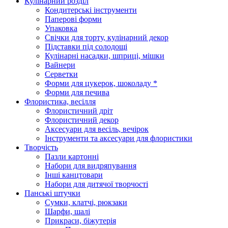
Кулінарний розділ
Кондитерські інструменти
Паперові форми
Упаковка
Свічки для торту, кулінарний декор
Підставки під солодощі
Кулінарні насадки, шприці, мішки
Вайнери
Серветки
Форми для цукерок, шоколаду *
Форми для печива
Флористика, весілля
Флористичний дріт
Флористичний декор
Аксесуари для весіль, вечірок
Інструменти та аксесуари для флористики
Творчість
Пазли картонні
Набори для видряпування
Інші канцтовари
Набори для дитячої творчості
Панські штучки
Сумки, клатчі, рюкзаки
Шарфи, шалі
Прикраси, біжутерія