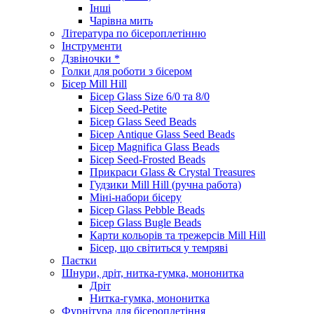
Інші
Чарівна мить
Література по бісероплетінню
Інструменти
Дзвіночки *
Голки для роботи з бісером
Бісер Mill Hill
Бісер Glass Size 6/0 та 8/0
Бісер Seed-Petite
Бісер Glass Seed Beads
Бісер Antique Glass Seed Beads
Бісер Magnifica Glass Beads
Бісер Seed-Frosted Beads
Прикраси Glass & Crystal Treasures
Гудзики Mill Hill (ручна работа)
Міні-набори бісеру
Бісер Glass Pebble Beads
Бісер Glass Bugle Beads
Карти кольорів та трежерсів Mill Hill
Бісер, що світиться у темряві
Паєтки
Шнури, дріт, нитка-гумка, мононитка
Дріт
Нитка-гумка, мононитка
Фурнітура для бісероплетіння