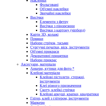
Наклейки
Фольговані
Об'ємні наклейки
Звичайні наклейки
Висічки
Елементи з фетру
Висічки з пінорезини
Висічки з картону (чіпборд)
Карти 3D, колажі
Пряжки
Набори стрічок, тасьми
Сургучні печатки, віск, інструменти
Об'ємні прикраси
Декоративні прищепки
Набори прикрас
Аксесуари, матеріали
Анкери, кутики для фото *
Клейові матеріали
Клейові пістолети, стержні,
інструменти
Клеї різного призначення
Скотч, клейкі стрічки
Клейові аркуші, крапки, квадратики
Глітер, клей з глітером, інструменти
Маркери