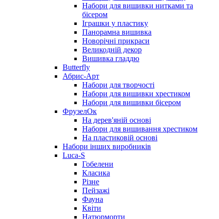
Набори для вишивки нитками та
бісером
Іграшки у пластику
Панорамна вишивка
Новорічні прикраси
Великодній декор
Вишивка гладдю
Butterfly
Абрис-Арт
Набори для творчості
Набори для вишивки хрестиком
Набори для вишивки бісером
ФрузелОк
На дерев'яній основі
Набори для вишивання хрестиком
На пластиковій основі
Набори інших виробників
Luca-S
Гобелени
Класика
Різне
Пейзажі
Фауна
Квіти
Натюрморти