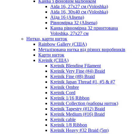
Канва з фоновим малюнком
Aida 16, 27х27 см (Voloshka)
Aida 16, 30х40 см (Voloshka)
Аїда 16 (Alisena)
Рівномірка 32 (Alisena)
Канва рівномірна 32 принтована
Voloshka, 27х27 см
Нитки, карти ниток
Rainbow Gallery (США)
Металізована нитка від різних виробників
Карти ниток
Kreinik (США)
Kreinik Blending Filament
Kreinik Very Fine (#4) Braid
Kreinik Fine (#8) Braid
Kreinik Japan Thread #1, #5 & #7
Kreinik Ombre
Kreinik Cord
Kreinik 1/16 Ribbon
Kreinik Collection (наборы ниток)
Kreinik Tapestry (#12) Braid
Kreinik Medium (#16) Braid
Kreinik cable
Kreinik 1/8 Ribbon
Kreinik Heavy #32 Braid (5m)