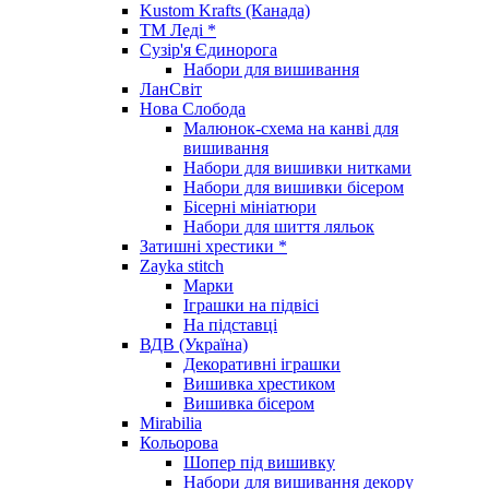
Kustom Krafts (Канада)
ТМ Леді *
Сузір'я Єдинорога
Набори для вишивання
ЛанСвіт
Нова Слобода
Малюнок-схема на канві для
вишивання
Набори для вишивки нитками
Набори для вишивки бісером
Бісерні мініатюри
Набори для шиття ляльок
Затишні хрестики *
Zayka stitch
Марки
Іграшки на підвісі
На підставці
ВДВ (Україна)
Декоративні іграшки
Вишивка хрестиком
Вишивка бісером
Mirabilia
Кольорова
Шопер під вишивку
Набори для вишивання декору