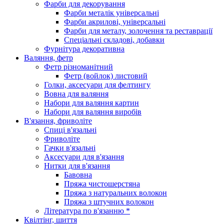
Фарби для декорування
Фарби металік універсальні
Фарби акрилові, універсальні
Фарби для металу, золочення та реставрації
Спеціальні складові, добавки
Фурнітура декоративна
Валяння, фетр
Фетр різноманітний
Фетр (войлок) листовий
Голки, аксесуари для фелтингу
Вовна для валяння
Набори для валяння картин
Набори для валяння виробів
В'язання, фриволіте
Спиці в'язальні
Фриволіте
Гачки в'язальні
Аксесуари для в'язання
Нитки для в'язання
Бавовна
Пряжа чистошерстяна
Пряжа з натуральних волокон
Пряжа з штучних волокон
Література по в'язанню *
Квілтінг, шиття