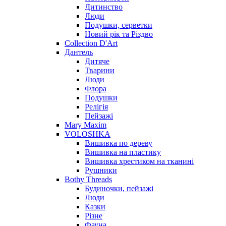
Дитинство
Люди
Подушки, серветки
Новий рік та Різдво
Collection D'Art
Дантель
Дитяче
Тварини
Люди
Флора
Подушки
Релігія
Пейзажі
Mary Maxim
VOLOSHKA
Вишивка по дереву
Вишивка на пластику
Вишивка хрестиком на тканині
Рушники
Bothy Threads
Будиночки, пейзажі
Люди
Казки
Різне
Фауна