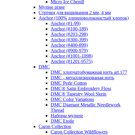
Micro Ice Chenill
Муліне різне
Стрічки для вишивання 2 мм, 4 мм
Anchor (100% длинноволокнистый хлопок)
Anchor (#1-99)
Anchor (#100-189)
Anchor (#203-298)
Anchor (#300-399)
Anchor (#400-899)
Anchor (#900-979)
Anchor (#1001-1098)
Anchor (#1201-9575)
DMC
DMC хлопчатобумажная нить art.177
DMC - металлизированая нить
DMC Perle Cotton
DMC® Satin Embroidery Floss
DMC® Tapestry Wool Skein
DMC Color Variations
DMC Diamant Metallic Needlework
Thread
Наборы мулине
DMC Etoile
Caron Collection
Caron Collection Wildflowers