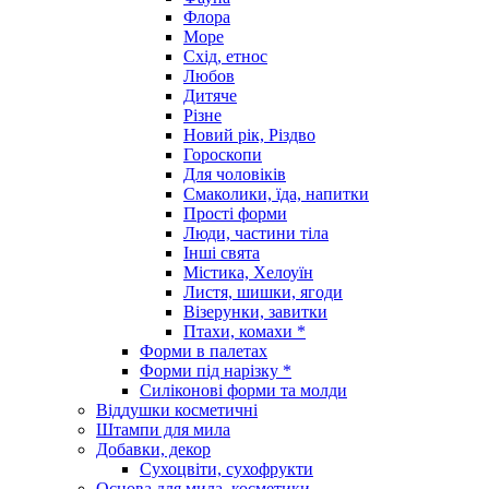
Флора
Море
Схід, етнос
Любов
Дитяче
Різне
Новий рік, Різдво
Гороскопи
Для чоловіків
Смаколики, їда, напитки
Прості форми
Люди, частини тіла
Інші свята
Містика, Хелоуїн
Листя, шишки, ягоди
Візерунки, завитки
Птахи, комахи *
Форми в палетах
Форми під нарізку *
Силіконові форми та молди
Віддушки косметичні
Штампи для мила
Добавки, декор
Сухоцвіти, сухофрукти
Основа для мила, косметики