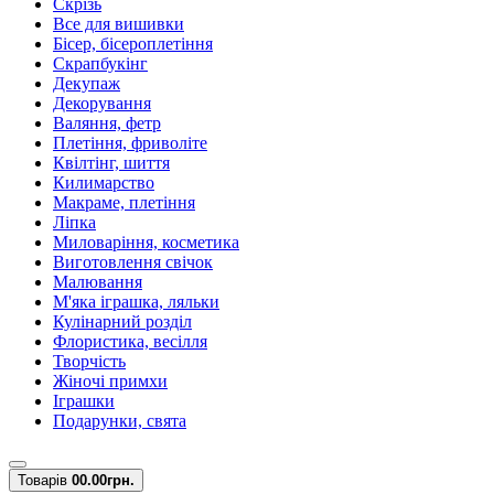
Скрізь
Все для вишивки
Бісер, бісероплетіння
Скрапбукінг
Декупаж
Декорування
Валяння, фетр
Плетіння, фриволіте
Квілтінг, шиття
Килимарство
Макраме, плетіння
Ліпка
Миловаріння, косметика
Виготовлення свічок
Малювання
М'яка іграшка, ляльки
Кулінарний розділ
Флористика, весілля
Творчість
Жіночі примхи
Іграшки
Подарунки, свята
Товарів
0
0.00грн.