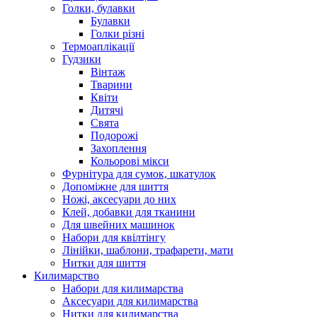
Голки, булавки
Булавки
Голки різні
Термоаплікації
Гудзики
Вінтаж
Тварини
Квіти
Дитячі
Свята
Подорожі
Захоплення
Кольорові мікси
Фурнітура для сумок, шкатулок
Допоміжне для шиття
Ножі, аксесуари до них
Клей, добавки для тканини
Для швейних машинок
Набори для квілтінгу
Лінійки, шаблони, трафарети, мати
Нитки для шиття
Килимарство
Набори для килимарства
Аксесуари для килимарства
Нитки для килимарства