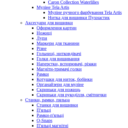
Caron Collection Waterlilies
Муліне Tela Artis
Муліне ручного фарбування Tela Artis
Нитка для вишивки Пухнастик
Аксесуари для вишивки
Оформлення картин
Ножиці
Лупи
Маркери для тканини
Різне
Гольниці, нитковдівачі
Голки для вишивання
Наперстки, вспорювачі, різаки
Магніти-тримачі голки
Рамки
Котушки для ниток, бобінки
Органайзери для муліне
Скриньки для ножиць
Скриньки для рукоділля, смітнички
Станки, рамки, пяльца
Станки для вишивки
П'яльці
Рамки-п'яльці
Q-Snaps
П'яльці магнітні