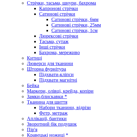
Стрічки, тасьма, шнури, бахрома
Капронові стрічки
Сатинові стрічки
Сатинові стрічки, 6мм
Сатинові стрічки, 25мм
Сатинові стрічки, 1см
Люрексові стрічки
Тасьма, сутаж
Інші стрічки
Бахрома, мереживо
Китиці
Люверси для тканини
Шторна фурнітура
Підхвати-кліпси
Підхвати магнітні
Бейка
Маркери, олівці, крейда, копіри
Замки-блискавки *
Тканина для шиття
Набори тканини, відрізи
Фетр, метраж
Аплікації, бантики
Зворотний бік подушок
Пір'я
Кравецькі ножиці *