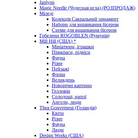
Janlynn
Magic Needle (Чудесная игла) (РОЗПРОДАЖ)
Міледі
Колекція Сакральний орнамент
Набори для вишивання бісером
Схеми для вишивання бісером
Гобелени ROGOBLEN (Румунія)
Mill Hill (США) *
Мініатюри, іграшки
Прикраси, підвіси
Фауна
Різне
Пейзажі
Флора
Великдень
Новорічні картини
Гелловін
Солодощі, напої
Ангели, люди
Thea Gouverneur (Голандія)
Квіти
Різне
Фауна
Люди
Design Works (США)