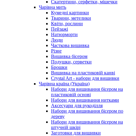
Скатертини, серфетки, мішечки
Чарiвна мить
Кумедні картинки
Тварини, метелики
Квіти, рослини
Пейзажі
Натюрморти
Люди
Часткова вишивка
Різне
Вишивка бісером
Подушки, серветки
Брошки
Вишивка на пластиковій канві
Crystal Art - набори для вишивки
Чарівна країна (Україна)
Набори для вишивання бісером на
пластиковій основі
Набори для вишивання нитками
Аксесуари для рукоділля
Набори для вишивання бісером по
дереву
Набори для вишивання бісером на
штучній шкірі
Заготовки для вишивки