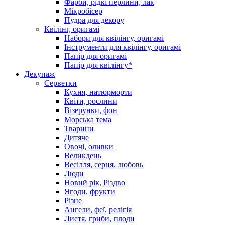
Фарби, рідкі перлини, лак
Мікробісер
Пудра для декору
Квілінг, оригамі
Набори для квілінгу, оригамі
Інструменти для квілінгу, оригамі
Папір для оригамі
Папір для квілінгу*
Декупаж
Серветки
Кухня, натюрморти
Квіти, рослини
Візерунки, фон
Морська тема
Тварини
Дитяче
Овочі, оливки
Великдень
Весілля, серця, любовь
Люди
Новий рік, Різдво
Ягоди, фрукти
Різне
Ангели, феї, релігія
Листя, гриби, плоди