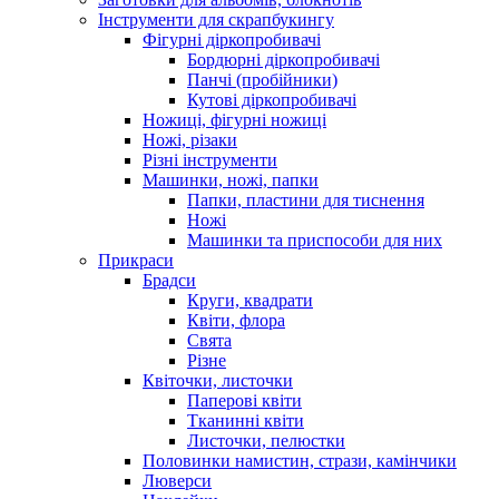
Інструменти для скрапбукингу
Фігурні діркопробивачі
Бордюрні діркопробивачі
Панчі (пробійники)
Кутові діркопробивачі
Ножиці, фігурні ножиці
Ножі, різаки
Різні інструменти
Машинки, ножі, папки
Папки, пластини для тиснення
Ножі
Машинки та приспособи для них
Прикраси
Брадси
Круги, квадрати
Квіти, флора
Свята
Різне
Квіточки, листочки
Паперові квіти
Тканинні квіти
Листочки, пелюстки
Половинки намистин, стрази, камінчики
Люверси