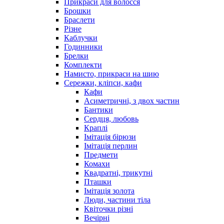
Прикраси для волосся
Брошки
Браслети
Різне
Каблучки
Годинники
Брелки
Комплекти
Намисто, прикраси на шию
Сережки, кліпси, кафи
Кафи
Асиметричні, з двох частин
Бантики
Сердця, любовь
Краплі
Імітація бірюзи
Імітація перлин
Предмети
Комахи
Квадратні, трикутні
Пташки
Імітація золота
Люди, частини тіла
Квіточки різні
Вечірні