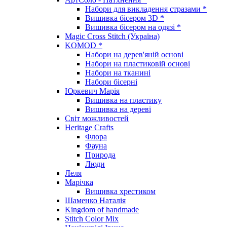
Набори для викладення стразами *
Вишивка бісером 3D *
Вишивка бісером на одязі *
Magic Cross Stitch (Україна)
KOMOD *
Набори на дерев'яній основі
Набори на пластиковій основі
Набори на тканині
Набори бісерні
Юркевич Марія
Вишивка на пластику
Вишивка на дереві
Світ можливостей
Heritage Crafts
Флора
Фауна
Природа
Люди
Леля
Марічка
Вишивка хрестиком
Шаменко Наталія
Kingdom of handmade
Stitch Color Mix