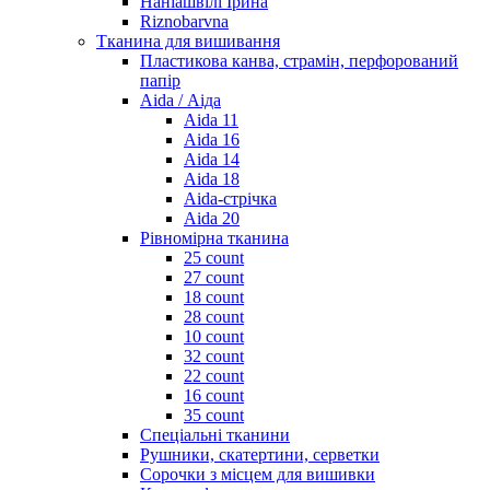
Наніашвілі Ірина
Riznobarvna
Тканина для вишивання
Пластикова канва, страмін, перфорований
папір
Aida / Аіда
Aida 11
Aida 16
Aida 14
Aida 18
Aida-стрічка
Aida 20
Рівномірна тканина
25 count
27 count
18 count
28 count
10 count
32 count
22 count
16 count
35 count
Спеціальні тканини
Рушники, скатертини, серветки
Сорочки з місцем для вишивки