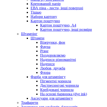
Крепований папір
ЕВА піна - листи, інші поверхні
Тішью
Набори картону
Картон поштучно
Картон поштучно, А4
Картон поштучно, інші розміри
Штампінг
Штампи
Візерунки, фон
Фауна
Різне
Поздоровляємо
Надписи різноманітні
Надписи
Любов, дружба
Флора
Фарба для штампінгу
Пігментні чорнила
Дистресингові чорнила
Крейдовані чорнила
На основі барвника (dye ink)
Аксесуари для штампінгу
Трафарети
Заготовки для альбомів, блокнотів