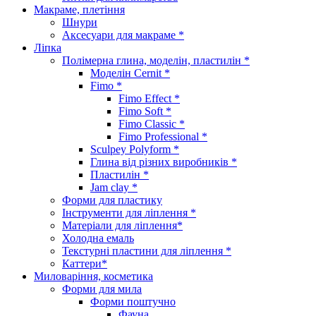
Макраме, плетіння
Шнури
Аксесуари для макраме *
Ліпка
Полімерна глина, моделін, пластилін *
Моделін Cernit *
Fimo *
Fimo Effect *
Fimo Soft *
Fimo Classic *
Fimo Professional *
Sculpey Polyform *
Глина від різних виробників *
Пластилін *
Jam clay *
Форми для пластику
Інструменти для ліплення *
Матеріали для ліплення*
Холодна емаль
Текстурні пластини для ліплення *
Каттери*
Миловаріння, косметика
Форми для мила
Форми поштучно
Фауна