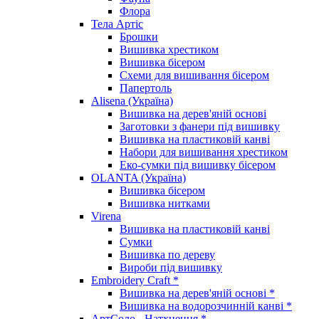
Флора
Тела Артіс
Брошки
Вишивка хрестиком
Вишивка бісером
Схеми для вишивання бісером
Папертоль
Alisena (Україна)
Вишивка на дерев'яній основі
Заготовки з фанери під вишивку
Вишивка на пластиковій канві
Набори для вишивання хрестиком
Еко-сумки під вишивку бісером
OLANTA (Україна)
Вишивка бісером
Вишивка нитками
Virena
Вишивка на пластиковій канві
Сумки
Вишивка по дереву
Вироби під вишивку
Embroidery Craft *
Вишивка на дерев'яній основі *
Вишивка на водорозчинній канві *
АртСоло - Натхнення *