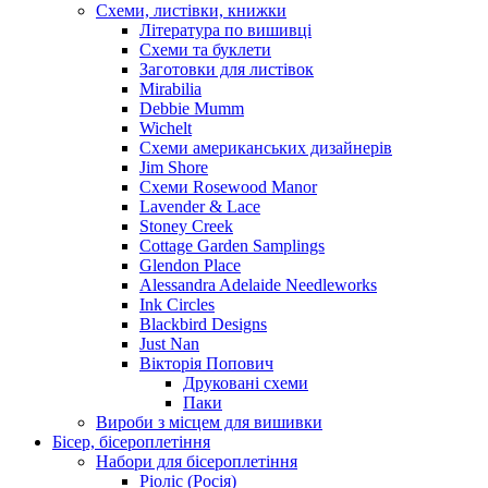
Схеми, листівки, книжки
Література по вишивці
Схеми та буклети
Заготовки для листівок
Mirabilia
Debbie Mumm
Wichelt
Схеми американських дизайнерів
Jim Shore
Cхеми Rosewood Manor
Lavender & Lace
Stoney Creek
Cottage Garden Samplings
Glendon Place
Alessandra Adelaide Needleworks
Ink Circles
Blackbird Designs
Just Nan
Вікторія Попович
Друковані схеми
Паки
Вироби з місцем для вишивки
Бісер, бісероплетіння
Набори для бісероплетіння
Ріоліс (Росія)