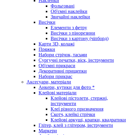
Наклейки
Фольговані
Об'ємні наклейки
Звичайні наклейки
Висічки
Елементи з фетру
Висічки з пінорезини
Висічки з картону (чіпборд)
Карти 3D, колажі
Пряжки
Набори стрічок, тасьми
Сургучні печатки, віск, інструменти
Об'ємні прикраси
Декоративні прищепки
Набори прикрас
Аксесуари, матеріали
Анкери, кутики для фото *
Клейові матеріали
Клейові пістолети, стержні,
інструменти
Клеї різного призначення
Скотч, клейкі стрічки
Клейові аркуші, крапки, квадратики
Глітер, клей з глітером, інструменти
Маркери