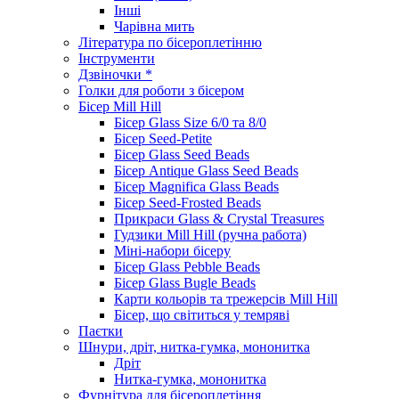
Інші
Чарівна мить
Література по бісероплетінню
Інструменти
Дзвіночки *
Голки для роботи з бісером
Бісер Mill Hill
Бісер Glass Size 6/0 та 8/0
Бісер Seed-Petite
Бісер Glass Seed Beads
Бісер Antique Glass Seed Beads
Бісер Magnifica Glass Beads
Бісер Seed-Frosted Beads
Прикраси Glass & Crystal Treasures
Гудзики Mill Hill (ручна работа)
Міні-набори бісеру
Бісер Glass Pebble Beads
Бісер Glass Bugle Beads
Карти кольорів та трежерсів Mill Hill
Бісер, що світиться у темряві
Паєтки
Шнури, дріт, нитка-гумка, мононитка
Дріт
Нитка-гумка, мононитка
Фурнітура для бісероплетіння