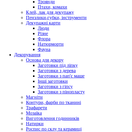
Троянди
Птахи, комахи
Клей, лак для декупажу
Пензлики-губки, інструменти
Декупажні карти
Люди
Різне
Флора
Натюрморти
Фауна
Декорування
Основа для декору
Заготовки під ліпку
Заготовки з дерева
Заготовки з пап'є маше
Інші заготовки
Заготовки з гіпсу
Заготовки з пінопласту
Магніти
Контури, фарби по тканині
Трафарети
Мозаїка
Виготовлення годинників
Натирки
Роспис по склу та керамиці