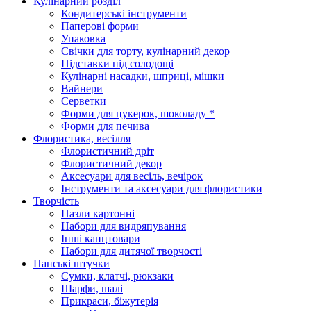
Кулінарний розділ
Кондитерські інструменти
Паперові форми
Упаковка
Свічки для торту, кулінарний декор
Підставки під солодощі
Кулінарні насадки, шприці, мішки
Вайнери
Серветки
Форми для цукерок, шоколаду *
Форми для печива
Флористика, весілля
Флористичний дріт
Флористичний декор
Аксесуари для весіль, вечірок
Інструменти та аксесуари для флористики
Творчість
Пазли картонні
Набори для видряпування
Інші канцтовари
Набори для дитячої творчості
Панські штучки
Сумки, клатчі, рюкзаки
Шарфи, шалі
Прикраси, біжутерія