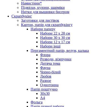
Намистини*
Підвіски, кулони, шарміки
Нитки для вышивки бисером
Скрапбукінг
Заготовки для листівок
Картон, папір для скрапбукінгу
Набори паперу
Набори 22 х 28 см
Набори 30 х 30 см
Набори 12 х 17 см
Набори інші
Пергаментний папір, велум, калька
Флора
Розводи, візерунки
Дитяча тема
Фауна
Чорно-білий
Любов
Разное
Однотонна
Папір поштучно
30х30
А4
Фольга
Папір ручної работи