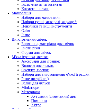
Інструменти та інвентар
Косметична тара
Малювання
Набори для малювання
Набори гуаші, акварелі, акрилу *
Пензлики та інші інструменти
Олівці
Різне
Виготовлення свічок
Барвники, матеріали для свічок
Гноти різні
Форми для свічок
М'яка іграшка, ляльки
Аксесуари для іграшок
Волосся для ляльок
Оченята, носики
Набори для виготовлення м'якої іграшки
Різне потрібне :)
Голки для ляльок
Мініатюри
Материали
Хутряний (синельний) дріт
Помпони
Хутро