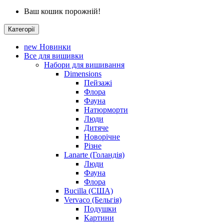
Ваш кошик порожній!
Категорії
new
Новинки
Все для вишивки
Набори для вишивання
Dimensions
Пейзажі
Флора
Фауна
Натюрморти
Люди
Дитяче
Новорічне
Різне
Lanarte (Голандія)
Люди
Фауна
Флора
Bucilla (США)
Vervaco (Бельгія)
Подушки
Картини