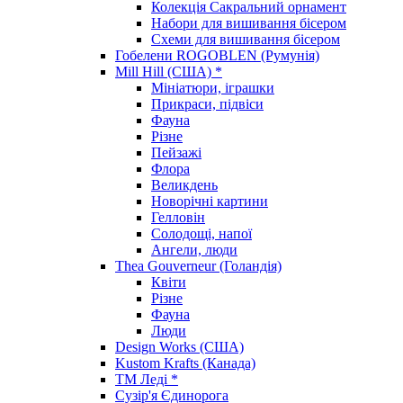
Колекція Сакральний орнамент
Набори для вишивання бісером
Схеми для вишивання бісером
Гобелени ROGOBLEN (Румунія)
Mill Hill (США) *
Мініатюри, іграшки
Прикраси, підвіси
Фауна
Різне
Пейзажі
Флора
Великдень
Новорічні картини
Гелловін
Солодощі, напої
Ангели, люди
Thea Gouverneur (Голандія)
Квіти
Різне
Фауна
Люди
Design Works (США)
Kustom Krafts (Канада)
ТМ Леді *
Сузір'я Єдинорога