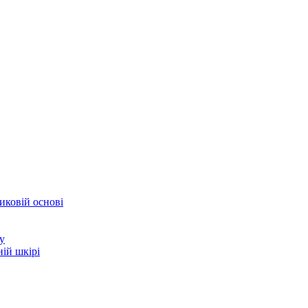
иковій основі
у
ій шкірі