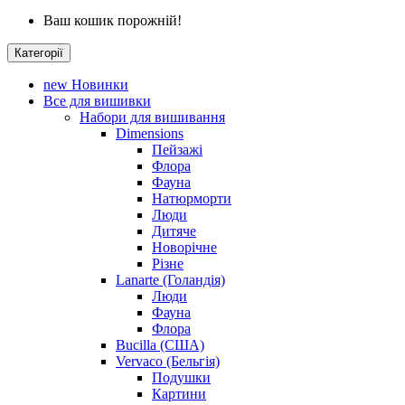
Ваш кошик порожній!
Категорії
new
Новинки
Все для вишивки
Набори для вишивання
Dimensions
Пейзажі
Флора
Фауна
Натюрморти
Люди
Дитяче
Новорічне
Різне
Lanarte (Голандія)
Люди
Фауна
Флора
Bucilla (США)
Vervaco (Бельгія)
Подушки
Картини