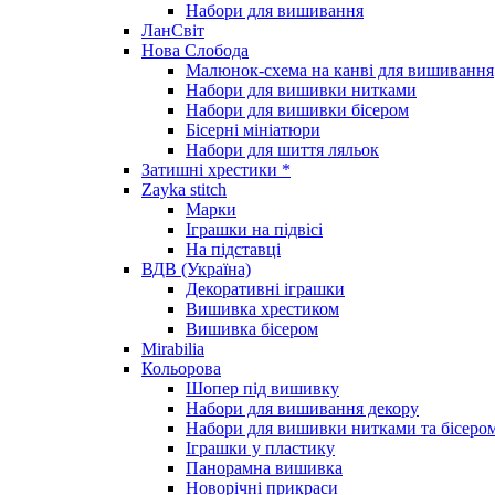
Набори для вишивання
ЛанСвіт
Нова Слобода
Малюнок-схема на канві для вишивання
Набори для вишивки нитками
Набори для вишивки бісером
Бісерні мініатюри
Набори для шиття ляльок
Затишні хрестики *
Zayka stitch
Марки
Іграшки на підвісі
На підставці
ВДВ (Україна)
Декоративні іграшки
Вишивка хрестиком
Вишивка бісером
Mirabilia
Кольорова
Шопер під вишивку
Набори для вишивання декору
Набори для вишивки нитками та бісеро
Іграшки у пластику
Панорамна вишивка
Новорічні прикраси