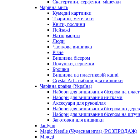
Скатертини, серфетки, мішечки
Чарiвна мить
Кумедні картинки
Тварини, метелики
Квіти, рослини
Пейзажі
Натюрморти
Люди
Часткова вишивка
Різне
Вишивка бісером
Подушки, серветки
Брошки
Вишивка на пластиковій канві
Crystal Art - набори для вишивки
Чарівна країна (Україна)
Набори для вишивання бісером на пласт
Набори для вишивання нитками
Аксесуари для рукоділля
Набори для вишивання бісером по дерев
Набори для вишивання бісером на штучн
Заготовки для вишивки
Janlynn
Magic Needle (Чудесная игла) (РОЗПРОДАЖ)
Міледі