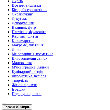
Скрізь
Все для вишивки
Бісер, бісероплетіння
Скрапбукінг
Декупаж
Декорування
Валяння, фетр
Плетіння, фриволіте
Квілтінг, шиття
Килимарство
Макраме, плетіння
Ліпка
Миловаріння, косметика
Виготовлення свічок
Малювання
М'яка іграшка, ляльки
Кулінарний розділ
Флористика, весілля
Творчість
Жіночі примхи
Іграшки
Подарунки, свята
Товарів
0
0.00грн.