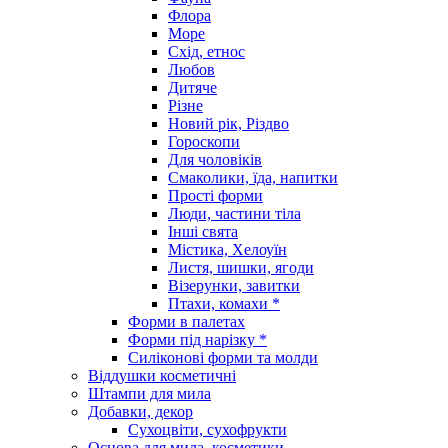
Флора
Море
Схід, етнос
Любов
Дитяче
Різне
Новий рік, Різдво
Гороскопи
Для чоловіків
Смаколики, їда, напитки
Прості форми
Люди, частини тіла
Інші свята
Містика, Хелоуїн
Листя, шишки, ягоди
Візерунки, завитки
Птахи, комахи *
Форми в палетах
Форми під нарізку *
Силіконові форми та молди
Віддушки косметичні
Штампи для мила
Добавки, декор
Сухоцвіти, сухофрукти
Основа для мила, косметики