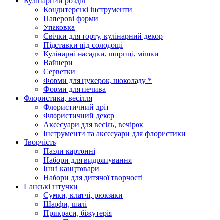
Кулінарний розділ
Кондитерські інструменти
Паперові форми
Упаковка
Свічки для торту, кулінарний декор
Підставки під солодощі
Кулінарні насадки, шприці, мішки
Вайнери
Серветки
Форми для цукерок, шоколаду *
Форми для печива
Флористика, весілля
Флористичний дріт
Флористичний декор
Аксесуари для весіль, вечірок
Інструменти та аксесуари для флористики
Творчість
Пазли картонні
Набори для видряпування
Інші канцтовари
Набори для дитячої творчості
Панські штучки
Сумки, клатчі, рюкзаки
Шарфи, шалі
Прикраси, біжутерія