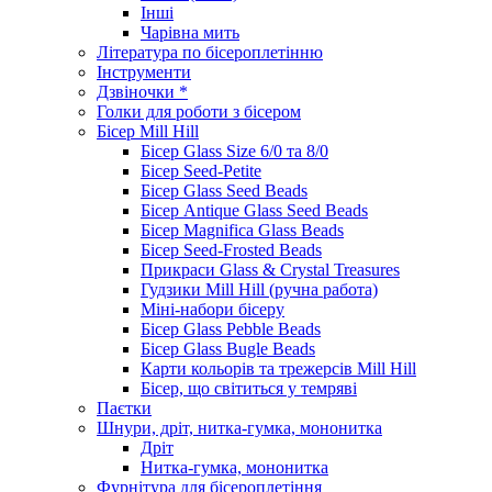
Інші
Чарівна мить
Література по бісероплетінню
Інструменти
Дзвіночки *
Голки для роботи з бісером
Бісер Mill Hill
Бісер Glass Size 6/0 та 8/0
Бісер Seed-Petite
Бісер Glass Seed Beads
Бісер Antique Glass Seed Beads
Бісер Magnifica Glass Beads
Бісер Seed-Frosted Beads
Прикраси Glass & Crystal Treasures
Гудзики Mill Hill (ручна работа)
Міні-набори бісеру
Бісер Glass Pebble Beads
Бісер Glass Bugle Beads
Карти кольорів та трежерсів Mill Hill
Бісер, що світиться у темряві
Паєтки
Шнури, дріт, нитка-гумка, мононитка
Дріт
Нитка-гумка, мононитка
Фурнітура для бісероплетіння