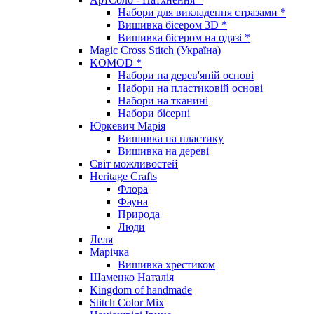
Набори для викладення стразами *
Вишивка бісером 3D *
Вишивка бісером на одязі *
Magic Cross Stitch (Україна)
KOMOD *
Набори на дерев'яній основі
Набори на пластиковій основі
Набори на тканині
Набори бісерні
Юркевич Марія
Вишивка на пластику
Вишивка на дереві
Світ можливостей
Heritage Crafts
Флора
Фауна
Природа
Люди
Леля
Марічка
Вишивка хрестиком
Шаменко Наталія
Kingdom of handmade
Stitch Color Mix