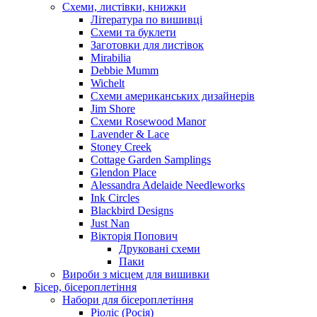
Схеми, листівки, книжки
Література по вишивці
Схеми та буклети
Заготовки для листівок
Mirabilia
Debbie Mumm
Wichelt
Схеми американських дизайнерів
Jim Shore
Cхеми Rosewood Manor
Lavender & Lace
Stoney Creek
Cottage Garden Samplings
Glendon Place
Alessandra Adelaide Needleworks
Ink Circles
Blackbird Designs
Just Nan
Вікторія Попович
Друковані схеми
Паки
Вироби з місцем для вишивки
Бісер, бісероплетіння
Набори для бісероплетіння
Ріоліс (Росія)