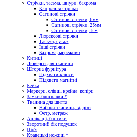
Стрічки, тасьма, шнури, бахрома
Капронові стрічки
Сатинові стрічки
Сатинові стрічки, 6мм
Сатинові стрічки, 25мм
Сатинові стрічки, 1см
Люрексові стрічки
Тасьма, сутаж
Інші стрічки
Бахрома, мереживо
Китиці
Люверси для тканини
Шторна фурнітура
Підхвати-кліпси
Підхвати магнітні
Бейка
Маркери, олівці, крейда, копіри
Замки-блискавки *
Тканина для шиття
Набори тканини, відрізи
Фетр, метраж
Аплікації, бантики
Зворотний бік подушок
Пір'я
Кравецькі ножиці *