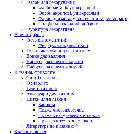
Фарби для декорування
Фарби металік універсальні
Фарби акрилові, універсальні
Фарби для металу, золочення та реставрації
Спеціальні складові, добавки
Фурнітура декоративна
Валяння, фетр
Фетр різноманітний
Фетр (войлок) листовий
Голки, аксесуари для фелтингу
Вовна для валяння
Набори для валяння картин
Набори для валяння виробів
В'язання, фриволіте
Спиці в'язальні
Фриволіте
Гачки в'язальні
Аксесуари для в'язання
Нитки для в'язання
Бавовна
Пряжа чистошерстяна
Пряжа з натуральних волокон
Пряжа з штучних волокон
Література по в'язанню *
Квілтінг, шиття