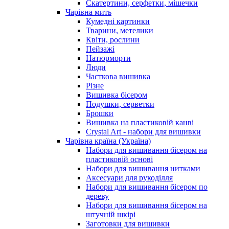
Скатертини, серфетки, мішечки
Чарiвна мить
Кумедні картинки
Тварини, метелики
Квіти, рослини
Пейзажі
Натюрморти
Люди
Часткова вишивка
Різне
Вишивка бісером
Подушки, серветки
Брошки
Вишивка на пластиковій канві
Crystal Art - набори для вишивки
Чарівна країна (Україна)
Набори для вишивання бісером на
пластиковій основі
Набори для вишивання нитками
Аксесуари для рукоділля
Набори для вишивання бісером по
дереву
Набори для вишивання бісером на
штучній шкірі
Заготовки для вишивки