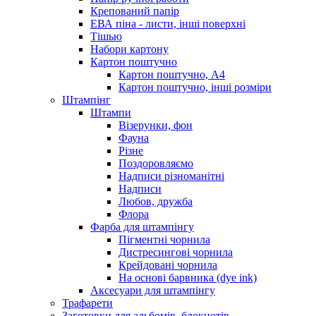
Крепований папір
ЕВА піна - листи, інші поверхні
Тішью
Набори картону
Картон поштучно
Картон поштучно, А4
Картон поштучно, інші розміри
Штампінг
Штампи
Візерунки, фон
Фауна
Різне
Поздоровляємо
Надписи різноманітні
Надписи
Любов, дружба
Флора
Фарба для штампінгу
Пігментні чорнила
Дистресингові чорнила
Крейдовані чорнила
На основі барвника (dye ink)
Аксесуари для штампінгу
Трафарети
Заготовки для альбомів, блокнотів