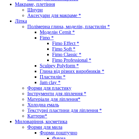
Макраме, плетіння
Шнури
Аксесуари для макраме *
Ліпка
Полімерна глина, моделін, пластилін *
Моделін Cernit *
Fimo *
Fimo Effect *
Fimo Soft *
Fimo Classic *
Fimo Professional *
Sculpey Polyform *
Глина від різних виробників *
Пластилін *
Jam clay *
Форми для пластику
Інструменти для ліплення *
Матеріали для ліплення*
Холодна емаль
Текстурні пластини для ліплення *
Каттери*
Миловаріння, косметика
Форми для мила
Форми поштучно
Фауна