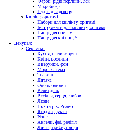
Фарби, рідкі перлини, лак
Мікробісер
Пудра для декору
Квілінг, оригамі
Набори для квілінгу, оригамі
Інструменти для квілінгу, оригамі
Папір для оригамі
Папір для квілінгу*
Декупаж
Серветки
Кухня, натюрморти
Квіти, рослини
Візерунки, фон
Морська тема
Тварини
Дитяче
Овочі, оливки
Великдень
Весілля, серця, любовь
Люди
Новий рік, Різдво
Ягоди, фрукти
Різне
Ангели, феї, релігія
Листя, гриби, плоди