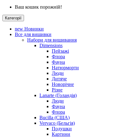
Ваш кошик порожній!
Категорії
new
Новинки
Все для вишивки
Набори для вишивання
Dimensions
Пейзажі
Флора
Фауна
Натюрморти
Люди
Дитяче
Новорічне
Різне
Lanarte (Голандія)
Люди
Фауна
Флора
Bucilla (США)
Vervaco (Бельгія)
Подушки
Картини