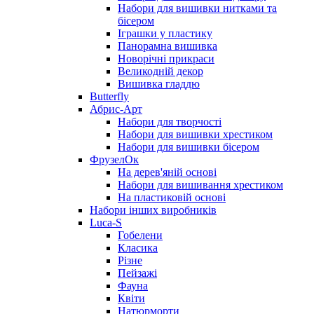
Набори для вишивки нитками та
бісером
Іграшки у пластику
Панорамна вишивка
Новорічні прикраси
Великодній декор
Вишивка гладдю
Butterfly
Абрис-Арт
Набори для творчості
Набори для вишивки хрестиком
Набори для вишивки бісером
ФрузелОк
На дерев'яній основі
Набори для вишивання хрестиком
На пластиковій основі
Набори інших виробників
Luca-S
Гобелени
Класика
Різне
Пейзажі
Фауна
Квіти
Натюрморти