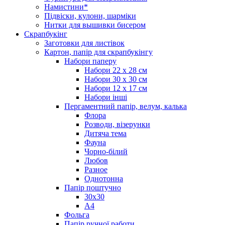
Намистини*
Підвіски, кулони, шарміки
Нитки для вышивки бисером
Скрапбукінг
Заготовки для листівок
Картон, папір для скрапбукінгу
Набори паперу
Набори 22 х 28 см
Набори 30 х 30 см
Набори 12 х 17 см
Набори інші
Пергаментний папір, велум, калька
Флора
Розводи, візерунки
Дитяча тема
Фауна
Чорно-білий
Любов
Разное
Однотонна
Папір поштучно
30х30
А4
Фольга
Папір ручної работи