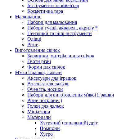
Інструменти та інвентар
Косметична тара
Малювання
Набори для малювання
Набори гуаші, акварелі, акрилу *
Пензлики та інші інструменти
Олівці
Різне
Виготовлення свічок
Барвники, матеріали для свічок
Гноти різні
Форми для свічок
М'яка іграшка, ляльки
Аксесуари для іграшок
Волосся для ляльок
Оченята, носики
Набори для виготовлення м'якої іграшки
Різне потрібне :)
Голки для ляльок
Мініатюри
Материали
Хутряний (синельний) дріт
Помпони
Хутро