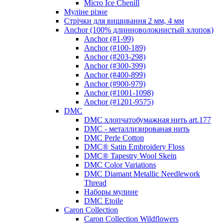
Micro Ice Chenill
Муліне різне
Стрічки для вишивання 2 мм, 4 мм
Anchor (100% длинноволокнистый хлопок)
Anchor (#1-99)
Anchor (#100-189)
Anchor (#203-298)
Anchor (#300-399)
Anchor (#400-899)
Anchor (#900-979)
Anchor (#1001-1098)
Anchor (#1201-9575)
DMC
DMC хлопчатобумажная нить art.177
DMC - металлизированая нить
DMC Perle Cotton
DMC® Satin Embroidery Floss
DMC® Tapestry Wool Skein
DMC Color Variations
DMC Diamant Metallic Needlework
Thread
Наборы мулине
DMC Etoile
Caron Collection
Caron Collection Wildflowers