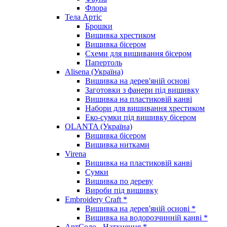
Флора
Тела Артіс
Брошки
Вишивка хрестиком
Вишивка бісером
Схеми для вишивання бісером
Папертоль
Alisena (Україна)
Вишивка на дерев'яній основі
Заготовки з фанери під вишивку
Вишивка на пластиковій канві
Набори для вишивання хрестиком
Еко-сумки під вишивку бісером
OLANTA (Україна)
Вишивка бісером
Вишивка нитками
Virena
Вишивка на пластиковій канві
Сумки
Вишивка по дереву
Вироби під вишивку
Embroidery Craft *
Вишивка на дерев'яній основі *
Вишивка на водорозчинній канві *
АртСоло - Натхнення *