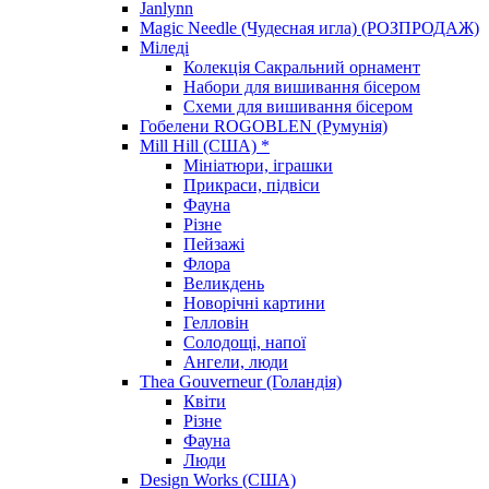
Janlynn
Magic Needle (Чудесная игла) (РОЗПРОДАЖ)
Міледі
Колекція Сакральний орнамент
Набори для вишивання бісером
Схеми для вишивання бісером
Гобелени ROGOBLEN (Румунія)
Mill Hill (США) *
Мініатюри, іграшки
Прикраси, підвіси
Фауна
Різне
Пейзажі
Флора
Великдень
Новорічні картини
Гелловін
Солодощі, напої
Ангели, люди
Thea Gouverneur (Голандія)
Квіти
Різне
Фауна
Люди
Design Works (США)