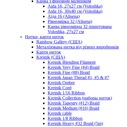
Канва з фоновим малюнком
Aida 16, 27х27 см (Voloshka)
Aida 16, 30х40 см (Voloshka)
Аїда 16 (Alisena)
Рівномірка 32 (Alisena)
Канва рівномірна 32 принтована
Voloshka, 27х27 см
Нитки, карти ниток
Rainbow Gallery (США)
Металізована нитка від різних виробників
Карти ниток
Kreinik (США)
Kreinik Blending Filament
Kreinik Very Fine (#4) Braid
Kreinik Fine (#8) Braid
Kreinik Japan Thread #1, #5 & #7
Kreinik Ombre
Kreinik Cord
Kreinik 1/16 Ribbon
Kreinik Collection (наборы ниток)
Kreinik Tapestry (#12) Braid
Kreinik Medium (#16) Braid
Kreinik cable
Kreinik 1/8 Ribbon
Kreinik Heavy #32 Braid (5m)