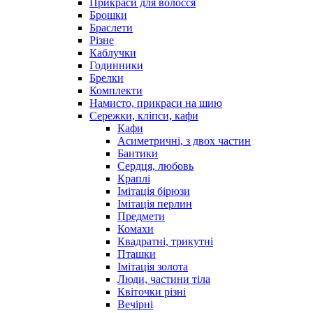
Прикраси для волосся
Брошки
Браслети
Різне
Каблучки
Годинники
Брелки
Комплекти
Намисто, прикраси на шию
Сережки, кліпси, кафи
Кафи
Асиметричні, з двох частин
Бантики
Сердця, любовь
Краплі
Імітація бірюзи
Імітація перлин
Предмети
Комахи
Квадратні, трикутні
Пташки
Імітація золота
Люди, частини тіла
Квіточки різні
Вечірні