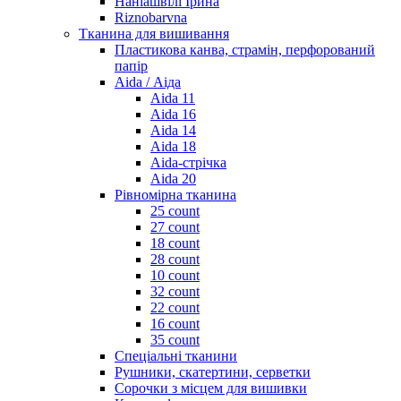
Наніашвілі Ірина
Riznobarvna
Тканина для вишивання
Пластикова канва, страмін, перфорований
папір
Aida / Аіда
Aida 11
Aida 16
Aida 14
Aida 18
Aida-стрічка
Aida 20
Рівномірна тканина
25 count
27 count
18 count
28 count
10 count
32 count
22 count
16 count
35 count
Спеціальні тканини
Рушники, скатертини, серветки
Сорочки з місцем для вишивки