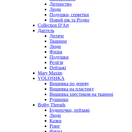
Дитинство
Люди
Подушки, серветки
Новий рік та Різдво
Collection D'Art
Дантель
Дитяче
Тварини
Люди
Флора
Подушки
Релігія
Пейзажі
Mary Maxim
VOLOSHKA
Вишивка по дереву
Вишивка на пластику
Вишивка хрестиком на тканині
Рушники
Bothy Threads
Будиночки, пейзажі
Люди
Казки
Різне
Фауна