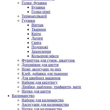
Голки, булавки
Булавки
Голки різні
Термоаплікації
Гудзики
Вінтаж
Тварини
Квіти
Дитячі
Свята
Подорожі
Захоплення
Кольорові мікси
Фурнітура для сумок, шкатулок
Допоміжне для шиття
Ножі, аксесуари до них
Клей, добавки для тканини
Для швейних машинок
Набори для квілтінгу
Лінійки, шаблони, трафарети, мати
Нитки для шиття
Килимарство
Набори для килимарства
Аксесуари для килимарства
Нитки для килимарства