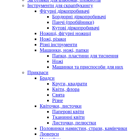
Інструменти для скрапбукингу
Фігурні діркопробивачі
Бордюрні діркопробивачі
Панчі (пробійники)
Кутові діркопробивачі
Ножиці, фігурні ножиці
Ножі, різаки
Різні інструменти
Машинки, ножі, папки
Папки, пластини для тиснення
Ножі
Машинки та приспособи для них
Прикраси
Брадси
Круги, квадрати
Квіти, флора
Свята
Різне
Квіточки, листочки
Паперові квіти
Тканинні квіти
Листочки, пелюстки
Половинки намистин, стрази, камінчики
Люверси