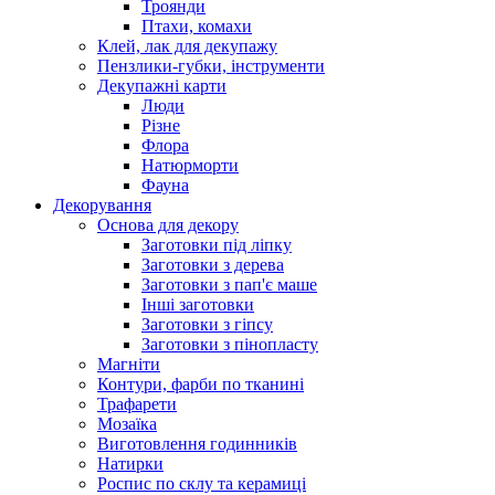
Троянди
Птахи, комахи
Клей, лак для декупажу
Пензлики-губки, інструменти
Декупажні карти
Люди
Різне
Флора
Натюрморти
Фауна
Декорування
Основа для декору
Заготовки під ліпку
Заготовки з дерева
Заготовки з пап'є маше
Інші заготовки
Заготовки з гіпсу
Заготовки з пінопласту
Магніти
Контури, фарби по тканині
Трафарети
Мозаїка
Виготовлення годинників
Натирки
Роспис по склу та керамиці