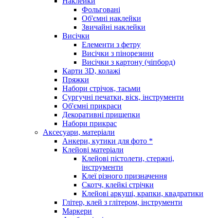
Наклейки
Фольговані
Об'ємні наклейки
Звичайні наклейки
Висічки
Елементи з фетру
Висічки з пінорезини
Висічки з картону (чіпборд)
Карти 3D, колажі
Пряжки
Набори стрічок, тасьми
Сургучні печатки, віск, інструменти
Об'ємні прикраси
Декоративні прищепки
Набори прикрас
Аксесуари, матеріали
Анкери, кутики для фото *
Клейові матеріали
Клейові пістолети, стержні,
інструменти
Клеї різного призначення
Скотч, клейкі стрічки
Клейові аркуші, крапки, квадратики
Глітер, клей з глітером, інструменти
Маркери