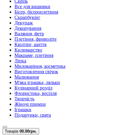
Скрізь
Все для вишивки
Бісер, бісероплетіння
Скрапбукінг
Декупаж
Декорування
Валяння, фетр
Плетіння, фриволіте
Квілтінг, шиття
Килимарство
Макраме, плетіння
Ліпка
Миловаріння, косметика
Виготовлення свічок
Малювання
М'яка іграшка, ляльки
Кулінарний розділ
Флористика, весілля
Творчість
Жіночі примхи
Іграшки
Подарунки, свята
Товарів
0
0.00грн.