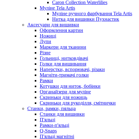
Caron Collection Waterlilies
Муліне Tela Artis
Муліне ручного фарбування Tela Artis
Нитка для вишивки Пухнастик
Аксесуари для вишивки
Оформлення картин
Ножиці
Лупи
Маркери для тканини
Різне
Гольниці, нитковдівачі
Голки для вишивання
Наперстки, вспорювачі, різаки
Магніти-тримачі голки
Рамки
Котушки для ниток, бобінки
Органайзери для муліне
Скриньки для ножиць
Скриньки для рукоділля, смітнички
Станки, рамки, пяльца
Станки для вишивки
П'яльці
Рамки-п'яльці
Q-Snaps
П'яльці магнітні