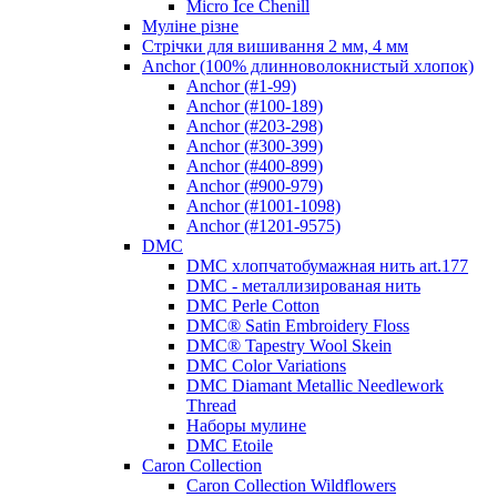
Micro Ice Chenill
Муліне різне
Стрічки для вишивання 2 мм, 4 мм
Anchor (100% длинноволокнистый хлопок)
Anchor (#1-99)
Anchor (#100-189)
Anchor (#203-298)
Anchor (#300-399)
Anchor (#400-899)
Anchor (#900-979)
Anchor (#1001-1098)
Anchor (#1201-9575)
DMC
DMC хлопчатобумажная нить art.177
DMC - металлизированая нить
DMC Perle Cotton
DMC® Satin Embroidery Floss
DMC® Tapestry Wool Skein
DMC Color Variations
DMC Diamant Metallic Needlework
Thread
Наборы мулине
DMC Etoile
Caron Collection
Caron Collection Wildflowers