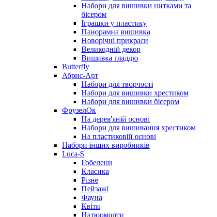
Набори для вишивки нитками та
бісером
Іграшки у пластику
Панорамна вишивка
Новорічні прикраси
Великодній декор
Вишивка гладдю
Butterfly
Абрис-Арт
Набори для творчості
Набори для вишивки хрестиком
Набори для вишивки бісером
ФрузелОк
На дерев'яній основі
Набори для вишивання хрестиком
На пластиковій основі
Набори інших виробників
Luca-S
Гобелени
Класика
Різне
Пейзажі
Фауна
Квіти
Натюрморти