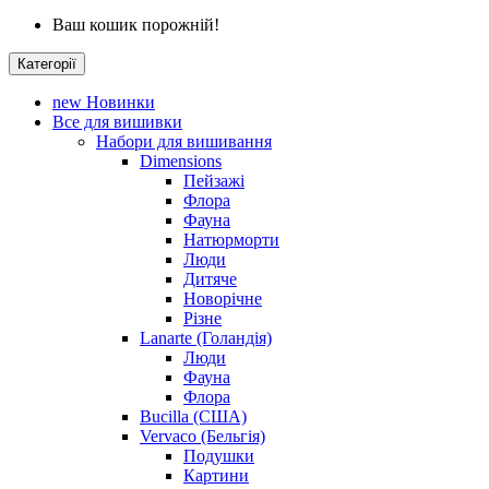
Ваш кошик порожній!
Категорії
new
Новинки
Все для вишивки
Набори для вишивання
Dimensions
Пейзажі
Флора
Фауна
Натюрморти
Люди
Дитяче
Новорічне
Різне
Lanarte (Голандія)
Люди
Фауна
Флора
Bucilla (США)
Vervaco (Бельгія)
Подушки
Картини