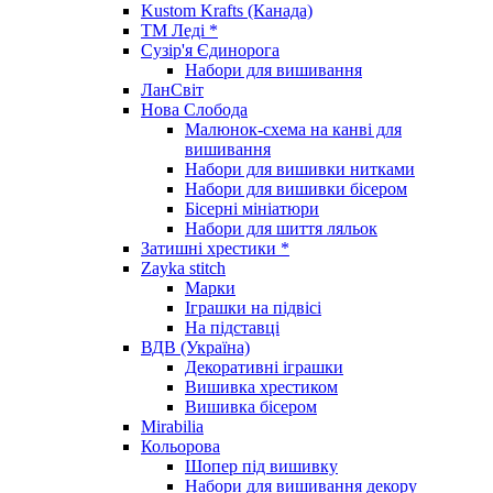
Kustom Krafts (Канада)
ТМ Леді *
Сузір'я Єдинорога
Набори для вишивання
ЛанСвіт
Нова Слобода
Малюнок-схема на канві для
вишивання
Набори для вишивки нитками
Набори для вишивки бісером
Бісерні мініатюри
Набори для шиття ляльок
Затишні хрестики *
Zayka stitch
Марки
Іграшки на підвісі
На підставці
ВДВ (Україна)
Декоративні іграшки
Вишивка хрестиком
Вишивка бісером
Mirabilia
Кольорова
Шопер під вишивку
Набори для вишивання декору