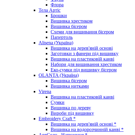
Флора
Тела Артіс
Брошки
Вишивка хрестиком
Вишивка бісером
Схеми для вишивання бісером
Папертоль
Alisena (Україна)
Вишивка на дерев'яній основі
Заготовки з фанери під вишивку
Вишивка на пластиковій канві
Набори для вишивання хрестиком
Еко-сумки під вишивку бісером
OLANTA (Україна)
Вишивка бісером
Вишивка нитками
Virena
Вишивка на пластиковій канві
Сумки
Вишивка по дереву
Вироби під вишивку
Embroidery Craft *
Вишивка на дерев'яній основі *
Вишивка на водорозчинній канві *
АртСоло - Натхнення *