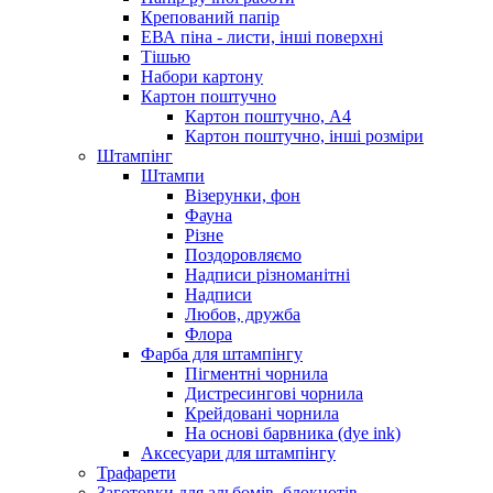
Крепований папір
ЕВА піна - листи, інші поверхні
Тішью
Набори картону
Картон поштучно
Картон поштучно, А4
Картон поштучно, інші розміри
Штампінг
Штампи
Візерунки, фон
Фауна
Різне
Поздоровляємо
Надписи різноманітні
Надписи
Любов, дружба
Флора
Фарба для штампінгу
Пігментні чорнила
Дистресингові чорнила
Крейдовані чорнила
На основі барвника (dye ink)
Аксесуари для штампінгу
Трафарети
Заготовки для альбомів, блокнотів