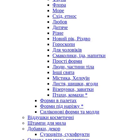
Флора
Море
Схід, етнос
Любов
Дитяче
Різне
Новий рік, Різдво
Гороскопи
Для чоловіків
Смаколики, їда, напитки
Прості форми
Люди, частини тіла
Інші свята
Містика, Хелоуїн
Листя, шишки, ягоди
Візерунки, завитки
Птахи, комахи *
Форми в палетах
Форми під нарізку *
Силіконові форми та молди
Віддушки косметичні
Штампи для мила
Добавки, декор
Сухоцвіти, сухофрукти
Основа для мила, косметики