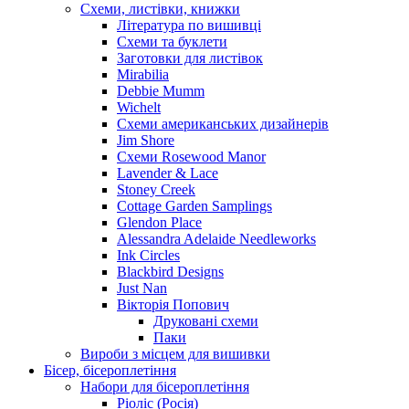
Схеми, листівки, книжки
Література по вишивці
Схеми та буклети
Заготовки для листівок
Mirabilia
Debbie Mumm
Wichelt
Схеми американських дизайнерів
Jim Shore
Cхеми Rosewood Manor
Lavender & Lace
Stoney Creek
Cottage Garden Samplings
Glendon Place
Alessandra Adelaide Needleworks
Ink Circles
Blackbird Designs
Just Nan
Вікторія Попович
Друковані схеми
Паки
Вироби з місцем для вишивки
Бісер, бісероплетіння
Набори для бісероплетіння
Ріоліс (Росія)