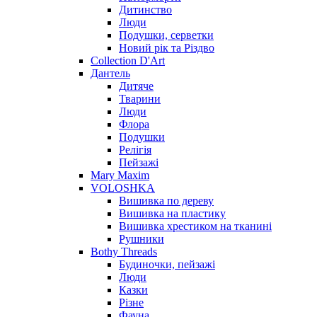
Дитинство
Люди
Подушки, серветки
Новий рік та Різдво
Collection D'Art
Дантель
Дитяче
Тварини
Люди
Флора
Подушки
Релігія
Пейзажі
Mary Maxim
VOLOSHKA
Вишивка по дереву
Вишивка на пластику
Вишивка хрестиком на тканині
Рушники
Bothy Threads
Будиночки, пейзажі
Люди
Казки
Різне
Фауна