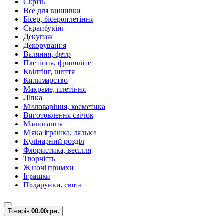
Скрізь
Все для вишивки
Бісер, бісероплетіння
Скрапбукінг
Декупаж
Декорування
Валяння, фетр
Плетіння, фриволіте
Квілтінг, шиття
Килимарство
Макраме, плетіння
Ліпка
Миловаріння, косметика
Виготовлення свічок
Малювання
М'яка іграшка, ляльки
Кулінарний розділ
Флористика, весілля
Творчість
Жіночі примхи
Іграшки
Подарунки, свята
Товарів
0
0.00грн.