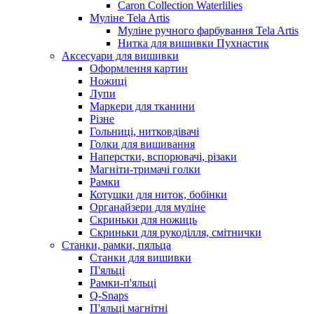
Caron Collection Waterlilies
Муліне Tela Artis
Муліне ручного фарбування Tela Artis
Нитка для вишивки Пухнастик
Аксесуари для вишивки
Оформлення картин
Ножиці
Лупи
Маркери для тканини
Різне
Гольниці, нитковдівачі
Голки для вишивання
Наперстки, вспорювачі, різаки
Магніти-тримачі голки
Рамки
Котушки для ниток, бобінки
Органайзери для муліне
Скриньки для ножиць
Скриньки для рукоділля, смітнички
Станки, рамки, пяльца
Станки для вишивки
П'яльці
Рамки-п'яльці
Q-Snaps
П'яльці магнітні