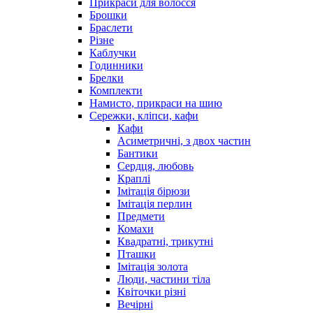
Прикраси для волосся
Брошки
Браслети
Різне
Каблучки
Годинники
Брелки
Комплекти
Намисто, прикраси на шию
Сережки, кліпси, кафи
Кафи
Асиметричні, з двох частин
Бантики
Сердця, любовь
Краплі
Імітація бірюзи
Імітація перлин
Предмети
Комахи
Квадратні, трикутні
Пташки
Імітація золота
Люди, частини тіла
Квіточки різні
Вечірні