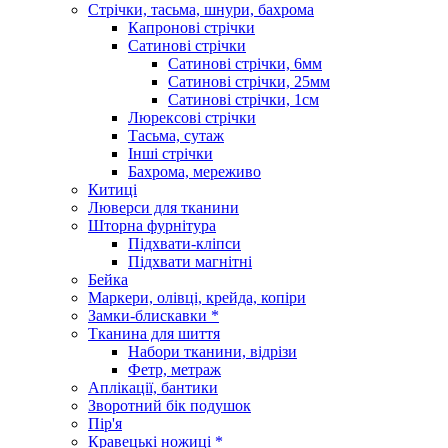
Стрічки, тасьма, шнури, бахрома
Капронові стрічки
Сатинові стрічки
Сатинові стрічки, 6мм
Сатинові стрічки, 25мм
Сатинові стрічки, 1см
Люрексові стрічки
Тасьма, сутаж
Інші стрічки
Бахрома, мереживо
Китиці
Люверси для тканини
Шторна фурнітура
Підхвати-кліпси
Підхвати магнітні
Бейка
Маркери, олівці, крейда, копіри
Замки-блискавки *
Тканина для шиття
Набори тканини, відрізи
Фетр, метраж
Аплікації, бантики
Зворотний бік подушок
Пір'я
Кравецькі ножиці *