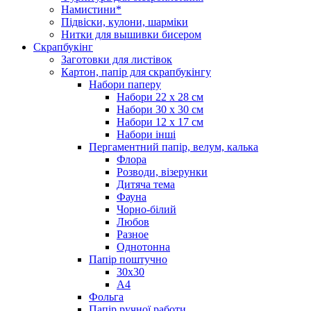
Намистини*
Підвіски, кулони, шарміки
Нитки для вышивки бисером
Скрапбукінг
Заготовки для листівок
Картон, папір для скрапбукінгу
Набори паперу
Набори 22 х 28 см
Набори 30 х 30 см
Набори 12 х 17 см
Набори інші
Пергаментний папір, велум, калька
Флора
Розводи, візерунки
Дитяча тема
Фауна
Чорно-білий
Любов
Разное
Однотонна
Папір поштучно
30х30
А4
Фольга
Папір ручної работи