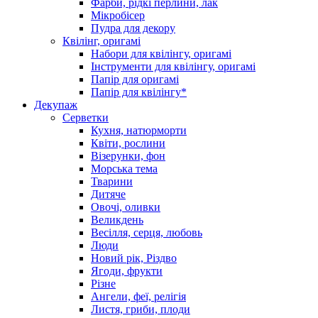
Фарби, рідкі перлини, лак
Мікробісер
Пудра для декору
Квілінг, оригамі
Набори для квілінгу, оригамі
Інструменти для квілінгу, оригамі
Папір для оригамі
Папір для квілінгу*
Декупаж
Серветки
Кухня, натюрморти
Квіти, рослини
Візерунки, фон
Морська тема
Тварини
Дитяче
Овочі, оливки
Великдень
Весілля, серця, любовь
Люди
Новий рік, Різдво
Ягоди, фрукти
Різне
Ангели, феї, релігія
Листя, гриби, плоди