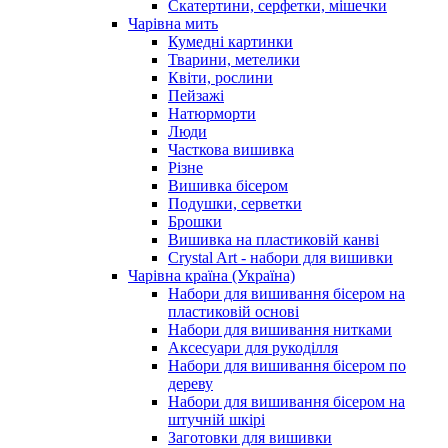
Скатертини, серфетки, мішечки
Чарiвна мить
Кумедні картинки
Тварини, метелики
Квіти, рослини
Пейзажі
Натюрморти
Люди
Часткова вишивка
Різне
Вишивка бісером
Подушки, серветки
Брошки
Вишивка на пластиковій канві
Crystal Art - набори для вишивки
Чарівна країна (Україна)
Набори для вишивання бісером на
пластиковій основі
Набори для вишивання нитками
Аксесуари для рукоділля
Набори для вишивання бісером по
дереву
Набори для вишивання бісером на
штучній шкірі
Заготовки для вишивки