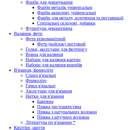
Фарби для декорування
Фарби металік універсальні
Фарби акрилові, універсальні
Фарби для металу, золочення та реставрації
Спеціальні складові, добавки
Фурнітура декоративна
Валяння, фетр
Фетр різноманітний
Фетр (войлок) листовий
Голки, аксесуари для фелтингу
Вовна для валяння
Набори для валяння картин
Набори для валяння виробів
В'язання, фриволіте
Спиці в'язальні
Фриволіте
Гачки в'язальні
Аксесуари для в'язання
Нитки для в'язання
Бавовна
Пряжа чистошерстяна
Пряжа з натуральних волокон
Пряжа з штучних волокон
Література по в'язанню *
Квілтінг, шиття