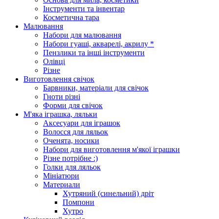
Інструменти та інвентар
Косметична тара
Малювання
Набори для малювання
Набори гуаші, акварелі, акрилу *
Пензлики та інші інструменти
Олівці
Різне
Виготовлення свічок
Барвники, матеріали для свічок
Гноти різні
Форми для свічок
М'яка іграшка, ляльки
Аксесуари для іграшок
Волосся для ляльок
Оченята, носики
Набори для виготовлення м'якої іграшки
Різне потрібне :)
Голки для ляльок
Мініатюри
Материали
Хутряний (синельний) дріт
Помпони
Хутро