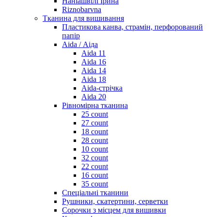
Наніашвілі Ірина
Riznobarvna
Тканина для вишивання
Пластикова канва, страмін, перфорований
папір
Aida / Аіда
Aida 11
Aida 16
Aida 14
Aida 18
Aida-стрічка
Aida 20
Рівномірна тканина
25 count
27 count
18 count
28 count
10 count
32 count
22 count
16 count
35 count
Спеціальні тканини
Рушники, скатертини, серветки
Сорочки з місцем для вишивки