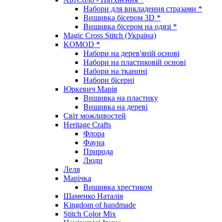
Набори для викладення стразами *
Вишивка бісером 3D *
Вишивка бісером на одязі *
Magic Cross Stitch (Україна)
KOMOD *
Набори на дерев'яній основі
Набори на пластиковій основі
Набори на тканині
Набори бісерні
Юркевич Марія
Вишивка на пластику
Вишивка на дереві
Світ можливостей
Heritage Crafts
Флора
Фауна
Природа
Люди
Леля
Марічка
Вишивка хрестиком
Шаменко Наталія
Kingdom of handmade
Stitch Color Mix