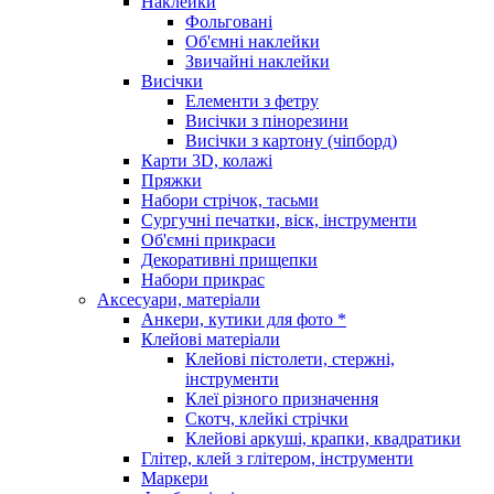
Наклейки
Фольговані
Об'ємні наклейки
Звичайні наклейки
Висічки
Елементи з фетру
Висічки з пінорезини
Висічки з картону (чіпборд)
Карти 3D, колажі
Пряжки
Набори стрічок, тасьми
Сургучні печатки, віск, інструменти
Об'ємні прикраси
Декоративні прищепки
Набори прикрас
Аксесуари, матеріали
Анкери, кутики для фото *
Клейові матеріали
Клейові пістолети, стержні,
інструменти
Клеї різного призначення
Скотч, клейкі стрічки
Клейові аркуші, крапки, квадратики
Глітер, клей з глітером, інструменти
Маркери