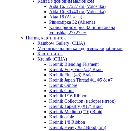
Канва з фоновим малюнком
Aida 16, 27х27 см (Voloshka)
Aida 16, 30х40 см (Voloshka)
Аїда 16 (Alisena)
Рівномірка 32 (Alisena)
Канва рівномірна 32 принтована
Voloshka, 27х27 см
Нитки, карти ниток
Rainbow Gallery (США)
Металізована нитка від різних виробників
Карти ниток
Kreinik (США)
Kreinik Blending Filament
Kreinik Very Fine (#4) Braid
Kreinik Fine (#8) Braid
Kreinik Japan Thread #1, #5 & #7
Kreinik Ombre
Kreinik Cord
Kreinik 1/16 Ribbon
Kreinik Collection (наборы ниток)
Kreinik Tapestry (#12) Braid
Kreinik Medium (#16) Braid
Kreinik cable
Kreinik 1/8 Ribbon
Kreinik Heavy #32 Braid (5m)