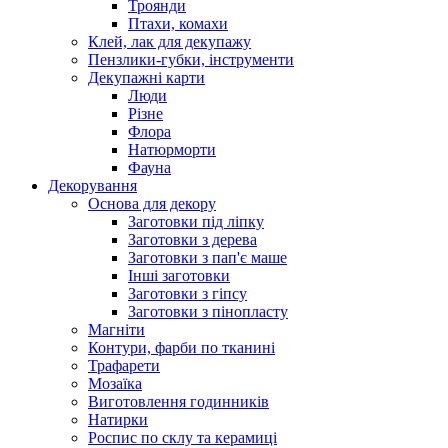
Троянди
Птахи, комахи
Клей, лак для декупажу
Пензлики-губки, інструменти
Декупажні карти
Люди
Різне
Флора
Натюрморти
Фауна
Декорування
Основа для декору
Заготовки під ліпку
Заготовки з дерева
Заготовки з пап'є маше
Інші заготовки
Заготовки з гіпсу
Заготовки з пінопласту
Магніти
Контури, фарби по тканині
Трафарети
Мозаїка
Виготовлення годинників
Натирки
Роспис по склу та керамиці