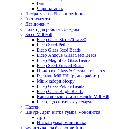
Інші
Чарівна мить
Література по бісероплетінню
Інструменти
Дзвіночки *
Голки для роботи з бісером
Бісер Mill Hill
Бісер Glass Size 6/0 та 8/0
Бісер Seed-Petite
Бісер Glass Seed Beads
Бісер Antique Glass Seed Beads
Бісер Magnifica Glass Beads
Бісер Seed-Frosted Beads
Прикраси Glass & Crystal Treasures
Гудзики Mill Hill (ручна работа)
Міні-набори бісеру
Бісер Glass Pebble Beads
Бісер Glass Bugle Beads
Карти кольорів та трежерсів Mill Hill
Бісер, що світиться у темряві
Паєтки
Шнури, дріт, нитка-гумка, мононитка
Дріт
Нитка-гумка, мононитка
Фурнітура для бісероплетіння