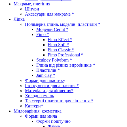
Макраме, плетіння
Шнури
Аксесуари для макраме *
Ліпка
Полімерна глина, моделін, пластилін *
Моделін Cernit *
Fimo *
Fimo Effect *
Fimo Soft *
Fimo Classic *
Fimo Professional *
Sculpey Polyform *
Глина від різних виробників *
Пластилін *
Jam clay *
Форми для пластику
Інструменти для ліплення *
Матеріали для ліплення*
Холодна емаль
Текстурні пластини для ліплення *
Каттери*
Миловаріння, косметика
Форми для мила
Форми поштучно
Фауна