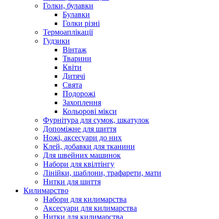
Голки, булавки
Булавки
Голки різні
Термоаплікації
Гудзики
Вінтаж
Тварини
Квіти
Дитячі
Свята
Подорожі
Захоплення
Кольорові мікси
Фурнітура для сумок, шкатулок
Допоміжне для шиття
Ножі, аксесуари до них
Клей, добавки для тканини
Для швейних машинок
Набори для квілтінгу
Лінійки, шаблони, трафарети, мати
Нитки для шиття
Килимарство
Набори для килимарства
Аксесуари для килимарства
Нитки для килимарства