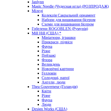
Janlynn
Magic Needle (Чудесная игла) (РОЗПРОДАЖ)
Міледі
Колекція Сакральний орнамент
Набори для вишивання бісером
Схеми для вишивання бісером
Гобелени ROGOBLEN (Румунія)
Mill Hill (США) *
Мініатюри, іграшки
Прикраси, підвіси
Фауна
Різне
Пейзажі
Флора
Великдень
Новорічні картини
Гелловін
Солодощі, напої
Ангели, люди
Thea Gouverneur (Голандія)
Квіти
Різне
Фауна
Люди
Design Works (США)