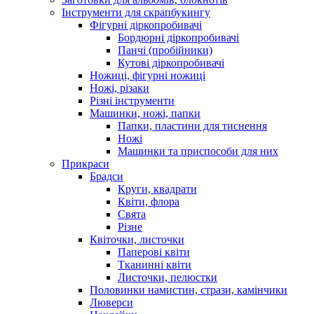
Інструменти для скрапбукингу
Фігурні діркопробивачі
Бордюрні діркопробивачі
Панчі (пробійники)
Кутові діркопробивачі
Ножиці, фігурні ножиці
Ножі, різаки
Різні інструменти
Машинки, ножі, папки
Папки, пластини для тиснення
Ножі
Машинки та приспособи для них
Прикраси
Брадси
Круги, квадрати
Квіти, флора
Свята
Різне
Квіточки, листочки
Паперові квіти
Тканинні квіти
Листочки, пелюстки
Половинки намистин, стрази, камінчики
Люверси