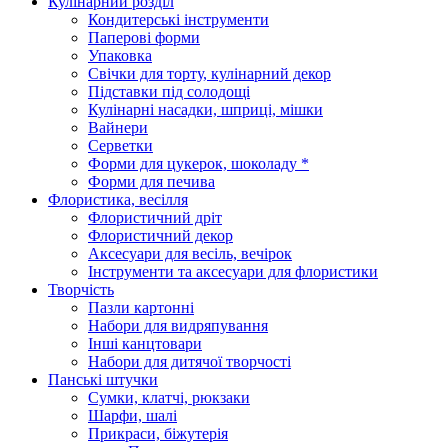
Кулінарний розділ
Кондитерські інструменти
Паперові форми
Упаковка
Свічки для торту, кулінарний декор
Підставки під солодощі
Кулінарні насадки, шприці, мішки
Вайнери
Серветки
Форми для цукерок, шоколаду *
Форми для печива
Флористика, весілля
Флористичний дріт
Флористичний декор
Аксесуари для весіль, вечірок
Інструменти та аксесуари для флористики
Творчість
Пазли картонні
Набори для видряпування
Інші канцтовари
Набори для дитячої творчості
Панські штучки
Сумки, клатчі, рюкзаки
Шарфи, шалі
Прикраси, біжутерія