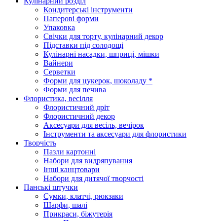
Кулінарний розділ
Кондитерські інструменти
Паперові форми
Упаковка
Свічки для торту, кулінарний декор
Підставки під солодощі
Кулінарні насадки, шприці, мішки
Вайнери
Серветки
Форми для цукерок, шоколаду *
Форми для печива
Флористика, весілля
Флористичний дріт
Флористичний декор
Аксесуари для весіль, вечірок
Інструменти та аксесуари для флористики
Творчість
Пазли картонні
Набори для видряпування
Інші канцтовари
Набори для дитячої творчості
Панські штучки
Сумки, клатчі, рюкзаки
Шарфи, шалі
Прикраси, біжутерія