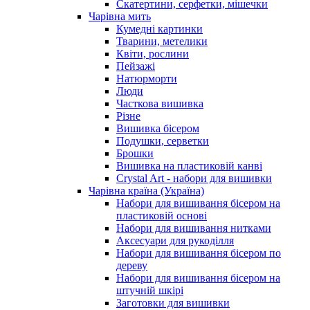
Скатертини, серфетки, мішечки
Чарiвна мить
Кумедні картинки
Тварини, метелики
Квіти, рослини
Пейзажі
Натюрморти
Люди
Часткова вишивка
Різне
Вишивка бісером
Подушки, серветки
Брошки
Вишивка на пластиковій канві
Crystal Art - набори для вишивки
Чарівна країна (Україна)
Набори для вишивання бісером на
пластиковій основі
Набори для вишивання нитками
Аксесуари для рукоділля
Набори для вишивання бісером по
дереву
Набори для вишивання бісером на
штучній шкірі
Заготовки для вишивки