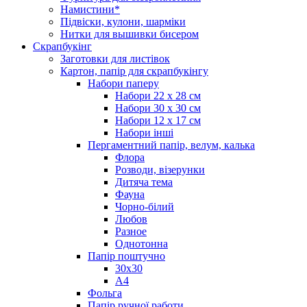
Намистини*
Підвіски, кулони, шарміки
Нитки для вышивки бисером
Скрапбукінг
Заготовки для листівок
Картон, папір для скрапбукінгу
Набори паперу
Набори 22 х 28 см
Набори 30 х 30 см
Набори 12 х 17 см
Набори інші
Пергаментний папір, велум, калька
Флора
Розводи, візерунки
Дитяча тема
Фауна
Чорно-білий
Любов
Разное
Однотонна
Папір поштучно
30х30
А4
Фольга
Папір ручної работи