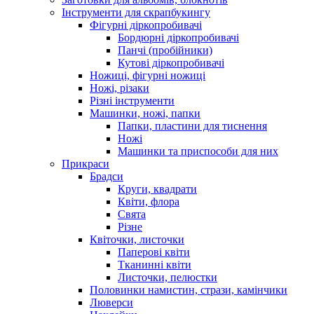
Інструменти для скрапбукингу
Фігурні діркопробивачі
Бордюрні діркопробивачі
Панчі (пробійники)
Кутові діркопробивачі
Ножиці, фігурні ножиці
Ножі, різаки
Різні інструменти
Машинки, ножі, папки
Папки, пластини для тиснення
Ножі
Машинки та приспособи для них
Прикраси
Брадси
Круги, квадрати
Квіти, флора
Свята
Різне
Квіточки, листочки
Паперові квіти
Тканинні квіти
Листочки, пелюстки
Половинки намистин, стрази, камінчики
Люверси