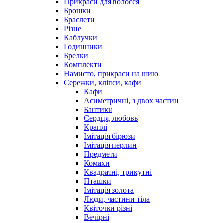
Прикраси для волосся
Брошки
Браслети
Різне
Каблучки
Годинники
Брелки
Комплекти
Намисто, прикраси на шию
Сережки, кліпси, кафи
Кафи
Асиметричні, з двох частин
Бантики
Сердця, любовь
Краплі
Імітація бірюзи
Імітація перлин
Предмети
Комахи
Квадратні, трикутні
Пташки
Імітація золота
Люди, частини тіла
Квіточки різні
Вечірні