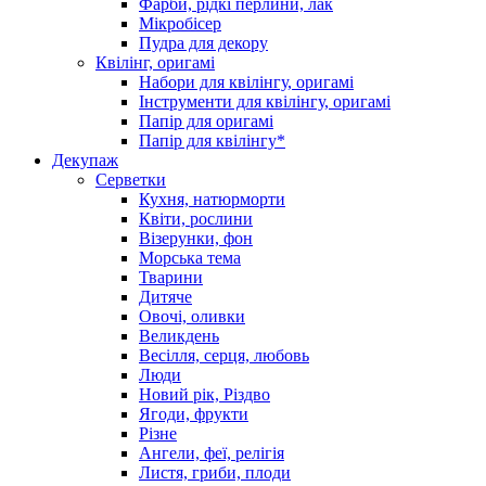
Фарби, рідкі перлини, лак
Мікробісер
Пудра для декору
Квілінг, оригамі
Набори для квілінгу, оригамі
Інструменти для квілінгу, оригамі
Папір для оригамі
Папір для квілінгу*
Декупаж
Серветки
Кухня, натюрморти
Квіти, рослини
Візерунки, фон
Морська тема
Тварини
Дитяче
Овочі, оливки
Великдень
Весілля, серця, любовь
Люди
Новий рік, Різдво
Ягоди, фрукти
Різне
Ангели, феї, релігія
Листя, гриби, плоди