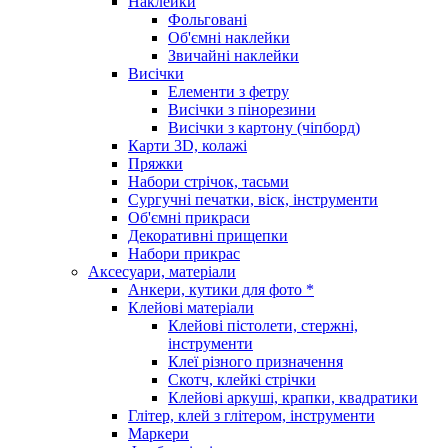
Наклейки
Фольговані
Об'ємні наклейки
Звичайні наклейки
Висічки
Елементи з фетру
Висічки з пінорезини
Висічки з картону (чіпборд)
Карти 3D, колажі
Пряжки
Набори стрічок, тасьми
Сургучні печатки, віск, інструменти
Об'ємні прикраси
Декоративні прищепки
Набори прикрас
Аксесуари, матеріали
Анкери, кутики для фото *
Клейові матеріали
Клейові пістолети, стержні,
інструменти
Клеї різного призначення
Скотч, клейкі стрічки
Клейові аркуші, крапки, квадратики
Глітер, клей з глітером, інструменти
Маркери