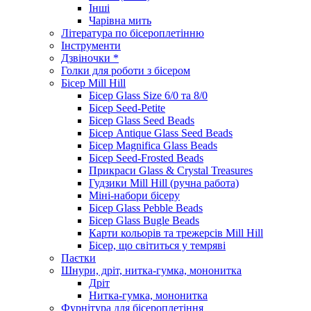
Інші
Чарівна мить
Література по бісероплетінню
Інструменти
Дзвіночки *
Голки для роботи з бісером
Бісер Mill Hill
Бісер Glass Size 6/0 та 8/0
Бісер Seed-Petite
Бісер Glass Seed Beads
Бісер Antique Glass Seed Beads
Бісер Magnifica Glass Beads
Бісер Seed-Frosted Beads
Прикраси Glass & Crystal Treasures
Гудзики Mill Hill (ручна работа)
Міні-набори бісеру
Бісер Glass Pebble Beads
Бісер Glass Bugle Beads
Карти кольорів та трежерсів Mill Hill
Бісер, що світиться у темряві
Паєтки
Шнури, дріт, нитка-гумка, мононитка
Дріт
Нитка-гумка, мононитка
Фурнітура для бісероплетіння