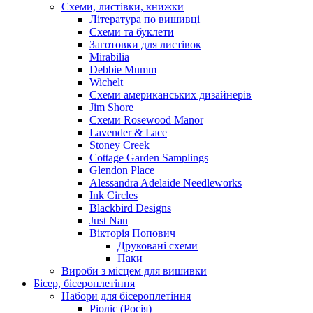
Схеми, листівки, книжки
Література по вишивці
Схеми та буклети
Заготовки для листівок
Mirabilia
Debbie Mumm
Wichelt
Схеми американських дизайнерів
Jim Shore
Cхеми Rosewood Manor
Lavender & Lace
Stoney Creek
Cottage Garden Samplings
Glendon Place
Alessandra Adelaide Needleworks
Ink Circles
Blackbird Designs
Just Nan
Вікторія Попович
Друковані схеми
Паки
Вироби з місцем для вишивки
Бісер, бісероплетіння
Набори для бісероплетіння
Ріоліс (Росія)