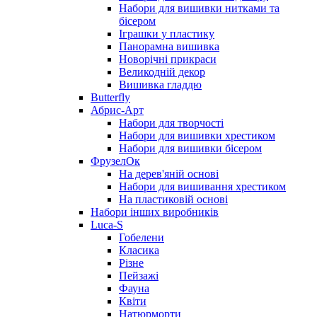
Набори для вишивки нитками та
бісером
Іграшки у пластику
Панорамна вишивка
Новорічні прикраси
Великодній декор
Вишивка гладдю
Butterfly
Абрис-Арт
Набори для творчості
Набори для вишивки хрестиком
Набори для вишивки бісером
ФрузелОк
На дерев'яній основі
Набори для вишивання хрестиком
На пластиковій основі
Набори інших виробників
Luca-S
Гобелени
Класика
Різне
Пейзажі
Фауна
Квіти
Натюрморти