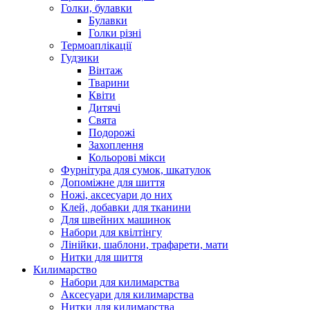
Голки, булавки
Булавки
Голки різні
Термоаплікації
Гудзики
Вінтаж
Тварини
Квіти
Дитячі
Свята
Подорожі
Захоплення
Кольорові мікси
Фурнітура для сумок, шкатулок
Допоміжне для шиття
Ножі, аксесуари до них
Клей, добавки для тканини
Для швейних машинок
Набори для квілтінгу
Лінійки, шаблони, трафарети, мати
Нитки для шиття
Килимарство
Набори для килимарства
Аксесуари для килимарства
Нитки для килимарства