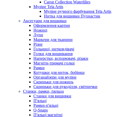
Caron Collection Waterlilies
Муліне Tela Artis
Муліне ручного фарбування Tela Artis
Нитка для вишивки Пухнастик
Аксесуари для вишивки
Оформлення картин
Ножиці
Лупи
Маркери для тканини
Різне
Гольниці, нитковдівачі
Голки для вишивання
Наперстки, вспорювачі, різаки
Магніти-тримачі голки
Рамки
Котушки для ниток, бобінки
Органайзери для муліне
Скриньки для ножиць
Скриньки для рукоділля, смітнички
Станки, рамки, пяльца
Станки для вишивки
П'яльці
Рамки-п'яльці
Q-Snaps
П'яльці магнітні