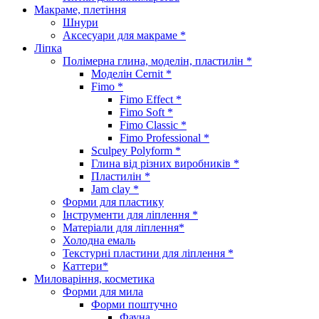
Макраме, плетіння
Шнури
Аксесуари для макраме *
Ліпка
Полімерна глина, моделін, пластилін *
Моделін Cernit *
Fimo *
Fimo Effect *
Fimo Soft *
Fimo Classic *
Fimo Professional *
Sculpey Polyform *
Глина від різних виробників *
Пластилін *
Jam clay *
Форми для пластику
Інструменти для ліплення *
Матеріали для ліплення*
Холодна емаль
Текстурні пластини для ліплення *
Каттери*
Миловаріння, косметика
Форми для мила
Форми поштучно
Фауна