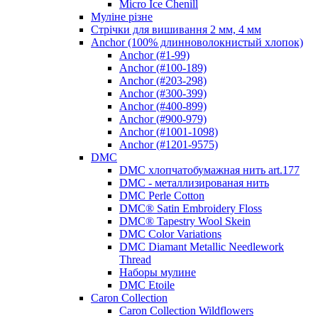
Micro Ice Chenill
Муліне різне
Стрічки для вишивання 2 мм, 4 мм
Anchor (100% длинноволокнистый хлопок)
Anchor (#1-99)
Anchor (#100-189)
Anchor (#203-298)
Anchor (#300-399)
Anchor (#400-899)
Anchor (#900-979)
Anchor (#1001-1098)
Anchor (#1201-9575)
DMC
DMC хлопчатобумажная нить art.177
DMC - металлизированая нить
DMC Perle Cotton
DMC® Satin Embroidery Floss
DMC® Tapestry Wool Skein
DMC Color Variations
DMC Diamant Metallic Needlework
Thread
Наборы мулине
DMC Etoile
Caron Collection
Caron Collection Wildflowers