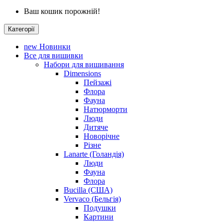
Ваш кошик порожній!
Категорії
new
Новинки
Все для вишивки
Набори для вишивання
Dimensions
Пейзажі
Флора
Фауна
Натюрморти
Люди
Дитяче
Новорічне
Різне
Lanarte (Голандія)
Люди
Фауна
Флора
Bucilla (США)
Vervaco (Бельгія)
Подушки
Картини