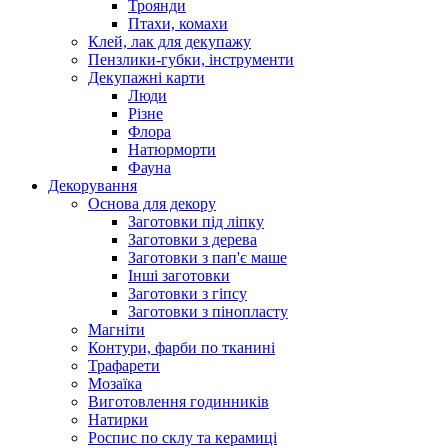
Троянди
Птахи, комахи
Клей, лак для декупажу
Пензлики-губки, інструменти
Декупажні карти
Люди
Різне
Флора
Натюрморти
Фауна
Декорування
Основа для декору
Заготовки під ліпку
Заготовки з дерева
Заготовки з пап'є маше
Інші заготовки
Заготовки з гіпсу
Заготовки з пінопласту
Магніти
Контури, фарби по тканині
Трафарети
Мозаїка
Виготовлення годинників
Натирки
Роспис по склу та керамиці