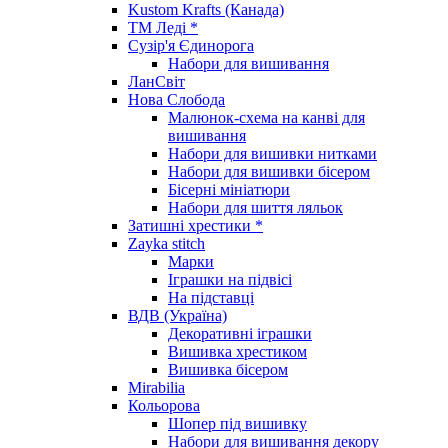
Kustom Krafts (Канада)
ТМ Леді *
Сузір'я Єдинорога
Набори для вишивання
ЛанСвіт
Нова Слобода
Малюнок-схема на канві для
вишивання
Набори для вишивки нитками
Набори для вишивки бісером
Бісерні мініатюри
Набори для шиття ляльок
Затишні хрестики *
Zayka stitch
Марки
Іграшки на підвісі
На підставці
ВДВ (Україна)
Декоративні іграшки
Вишивка хрестиком
Вишивка бісером
Mirabilia
Кольорова
Шопер під вишивку
Набори для вишивання декору