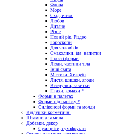
Флора
Море
Схід, етнос
Любов
Дитяче
Різне
Новий рік, Різдво
Гороскопи
Для чоловіків
Смаколики, їда, напитки
Прості форми
Люди, частини тіла
Інші свята
Містика, Хелоуїн
Листя, шишки, ягоди
Візерунки, завитки
Птахи, комахи *
Форми в палетах
Форми під нарізку *
Силіконові форми та молди
Віддушки косметичні
Штампи для мила
Добавки, декор
Сухоцвіти, сухофрукти
Основа для мила, косметики