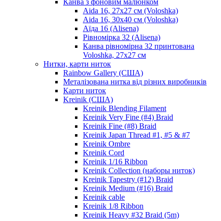
Канва з фоновим малюнком
Aida 16, 27х27 см (Voloshka)
Aida 16, 30х40 см (Voloshka)
Аїда 16 (Alisena)
Рівномірка 32 (Alisena)
Канва рівномірна 32 принтована
Voloshka, 27х27 см
Нитки, карти ниток
Rainbow Gallery (США)
Металізована нитка від різних виробників
Карти ниток
Kreinik (США)
Kreinik Blending Filament
Kreinik Very Fine (#4) Braid
Kreinik Fine (#8) Braid
Kreinik Japan Thread #1, #5 & #7
Kreinik Ombre
Kreinik Cord
Kreinik 1/16 Ribbon
Kreinik Collection (наборы ниток)
Kreinik Tapestry (#12) Braid
Kreinik Medium (#16) Braid
Kreinik cable
Kreinik 1/8 Ribbon
Kreinik Heavy #32 Braid (5m)