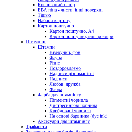
Крепований папір
ЕВА піна - листи, інші поверхні
Тішью
Набори картону
Картон поштучно
Картон поштучно, А4
Картон поштучно, інші розміри
Штампінг
Штампи
Візерунки, фон
Фауна
Різне
Поздоровляємо
Надписи різноманітні
Надписи
Любов, дружба
Флора
Фарба для штампінгу
Пігментні чорнила
Дистресингові чорнила
Крейдовані чорнила
На основі барвника (dye ink)
Аксесуари для штампінгу
Трафарети
Заготовки для альбомів, блокнотів