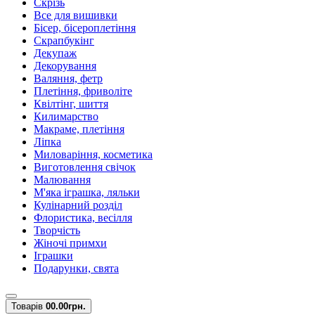
Скрізь
Все для вишивки
Бісер, бісероплетіння
Скрапбукінг
Декупаж
Декорування
Валяння, фетр
Плетіння, фриволіте
Квілтінг, шиття
Килимарство
Макраме, плетіння
Ліпка
Миловаріння, косметика
Виготовлення свічок
Малювання
М'яка іграшка, ляльки
Кулінарний розділ
Флористика, весілля
Творчість
Жіночі примхи
Іграшки
Подарунки, свята
Товарів
0
0.00грн.