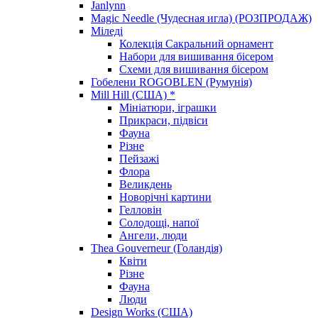
Janlynn
Magic Needle (Чудесная игла) (РОЗПРОДАЖ)
Міледі
Колекція Сакральний орнамент
Набори для вишивання бісером
Схеми для вишивання бісером
Гобелени ROGOBLEN (Румунія)
Mill Hill (США) *
Мініатюри, іграшки
Прикраси, підвіси
Фауна
Різне
Пейзажі
Флора
Великдень
Новорічні картини
Гелловін
Солодощі, напої
Ангели, люди
Thea Gouverneur (Голандія)
Квіти
Різне
Фауна
Люди
Design Works (США)