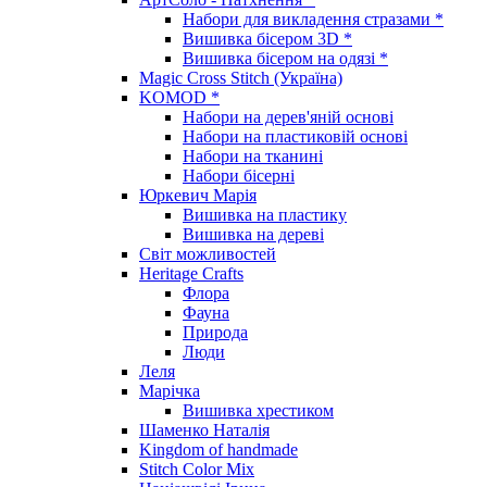
Набори для викладення стразами *
Вишивка бісером 3D *
Вишивка бісером на одязі *
Magic Cross Stitch (Україна)
KOMOD *
Набори на дерев'яній основі
Набори на пластиковій основі
Набори на тканині
Набори бісерні
Юркевич Марія
Вишивка на пластику
Вишивка на дереві
Світ можливостей
Heritage Crafts
Флора
Фауна
Природа
Люди
Леля
Марічка
Вишивка хрестиком
Шаменко Наталія
Kingdom of handmade
Stitch Color Mix