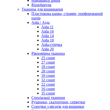
Наніашвілі Ірина
Riznobarvna
Тканина для вишивання
Пластикова канва, страмін, перфорований
папір
Aida / Аіда
Aida 11
Aida 16
Aida 14
Aida 18
Aida-стрічка
Aida 20
Рівномірна тканина
25 count
27 count
18 count
28 count
10 count
32 count
22 count
16 count
35 count
Спеціальні тканини
Рушники, скатертини, серветки
Сорочки з місцем для вишивки