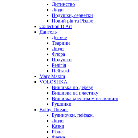
Дитинство
Люди
Подушки, серветки
Новий рік та Різдво
Collection D'Art
Дантель
Дитяче
Тварини
Люди
Флора
Подушки
Релігія
Пейзажі
Mary Maxim
VOLOSHKA
Вишивка по дереву
Вишивка на пластику
Вишивка хрестиком на тканині
Рушники
Bothy Threads
Будиночки, пейзажі
Люди
Казки
Різне
Фауна