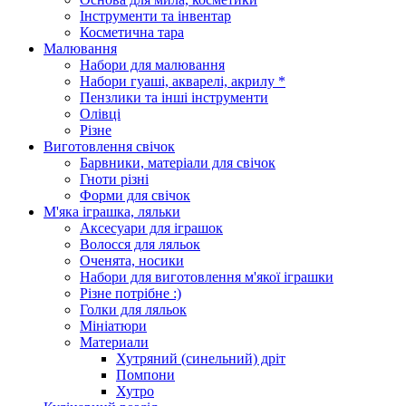
Інструменти та інвентар
Косметична тара
Малювання
Набори для малювання
Набори гуаші, акварелі, акрилу *
Пензлики та інші інструменти
Олівці
Різне
Виготовлення свічок
Барвники, матеріали для свічок
Гноти різні
Форми для свічок
М'яка іграшка, ляльки
Аксесуари для іграшок
Волосся для ляльок
Оченята, носики
Набори для виготовлення м'якої іграшки
Різне потрібне :)
Голки для ляльок
Мініатюри
Материали
Хутряний (синельний) дріт
Помпони
Хутро