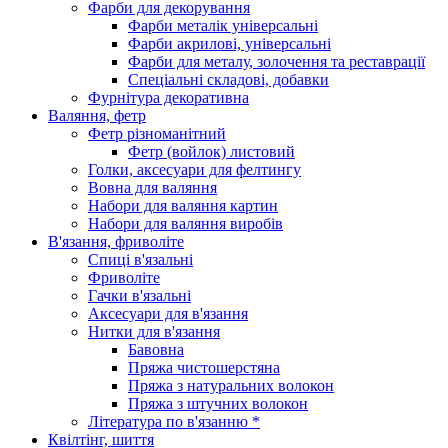
Фарби для декорування
Фарби металік універсальні
Фарби акрилові, універсальні
Фарби для металу, золочення та реставрації
Спеціальні складові, добавки
Фурнітура декоративна
Валяння, фетр
Фетр різноманітний
Фетр (войлок) листовий
Голки, аксесуари для фелтингу
Вовна для валяння
Набори для валяння картин
Набори для валяння виробів
В'язання, фриволіте
Спиці в'язальні
Фриволіте
Гачки в'язальні
Аксесуари для в'язання
Нитки для в'язання
Бавовна
Пряжа чистошерстяна
Пряжа з натуральних волокон
Пряжа з штучних волокон
Література по в'язанню *
Квілтінг, шиття