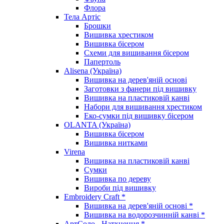
Флора
Тела Артіс
Брошки
Вишивка хрестиком
Вишивка бісером
Схеми для вишивання бісером
Папертоль
Alisena (Україна)
Вишивка на дерев'яній основі
Заготовки з фанери під вишивку
Вишивка на пластиковій канві
Набори для вишивання хрестиком
Еко-сумки під вишивку бісером
OLANTA (Україна)
Вишивка бісером
Вишивка нитками
Virena
Вишивка на пластиковій канві
Сумки
Вишивка по дереву
Вироби під вишивку
Embroidery Craft *
Вишивка на дерев'яній основі *
Вишивка на водорозчинній канві *
АртСоло - Натхнення *