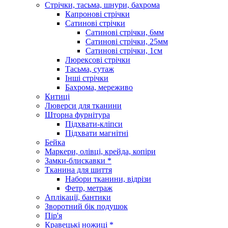
Стрічки, тасьма, шнури, бахрома
Капронові стрічки
Сатинові стрічки
Сатинові стрічки, 6мм
Сатинові стрічки, 25мм
Сатинові стрічки, 1см
Люрексові стрічки
Тасьма, сутаж
Інші стрічки
Бахрома, мереживо
Китиці
Люверси для тканини
Шторна фурнітура
Підхвати-кліпси
Підхвати магнітні
Бейка
Маркери, олівці, крейда, копіри
Замки-блискавки *
Тканина для шиття
Набори тканини, відрізи
Фетр, метраж
Аплікації, бантики
Зворотний бік подушок
Пір'я
Кравецькі ножиці *