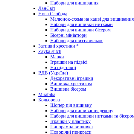
Набори для вишивання
ЛанСвіт
Нова Слобода
Малюнок-схема на канві для вишивання
Набори для вишивки нитками
Набори для вишивки бісером
Бісерні мініатюри
Набори для шиття ляльок
Затишні хрестики *
Zayka stitch
Марки
Іграшки на підвісі
На підставці
ВДВ (Україна)
Декоративні іграшки
Вишивка хрестиком
Вишивка бісером
Mirabilia
Кольорова
Шопер під вишивку
Набори для вишивання декору
Набори для вишивки нитками та бісеро
Іграшки у пластику
Панорамна вишивка
Новорічні прикраси