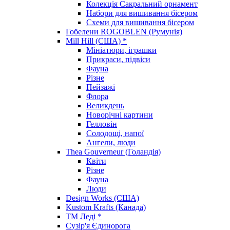
Колекція Сакральний орнамент
Набори для вишивання бісером
Схеми для вишивання бісером
Гобелени ROGOBLEN (Румунія)
Mill Hill (США) *
Мініатюри, іграшки
Прикраси, підвіси
Фауна
Різне
Пейзажі
Флора
Великдень
Новорічні картини
Гелловін
Солодощі, напої
Ангели, люди
Thea Gouverneur (Голандія)
Квіти
Різне
Фауна
Люди
Design Works (США)
Kustom Krafts (Канада)
ТМ Леді *
Сузір'я Єдинорога