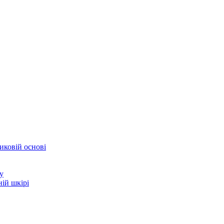
иковій основі
у
ій шкірі