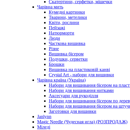
Скатертини, серфетки, мішечки
Чарiвна мить
Кумедні картинки
Тварини, метелики
Квіти, рослини
Пейзажі
Натюрморти
Люди
Часткова вишивка
Різне
Вишивка бісером
Подушки, серветки
Брошки
Вишивка на пластиковій канві
Crystal Art - набори для вишивки
Чарівна країна (Україна)
Набори для вишивання бісером на пласт
Набори для вишивання нитками
Аксесуари для рукоділля
Набори для вишивання бісером по дерев
Набори для вишивання бісером на штучн
Заготовки для вишивки
Janlynn
Magic Needle (Чудесная игла) (РОЗПРОДАЖ)
Міледі