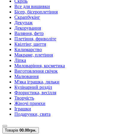
Скрізь
Все для вишивки
Бісер, бісероплетіння
Скрапбукінг
Декупаж
Декорування
Валяння, фетр
Плетіння, фриволіте
Квілтінг, шиття
Килимарство
Макраме, плетіння
Ліпка
Миловаріння, косметика
Виготовлення свічок
Малювання
М'яка іграшка, ляльки
Кулінарний розділ
Флористика, весілля
Творчість
Жіночі примхи
Іграшки
Подарунки, свята
Товарів
0
0.00грн.