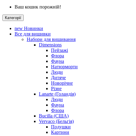
Ваш кошик порожній!
Категорії
new
Новинки
Все для вишивки
Набори для вишивання
Dimensions
Пейзажі
Флора
Фауна
Натюрморти
Люди
Дитяче
Новорічне
Різне
Lanarte (Голандія)
Люди
Фауна
Флора
Bucilla (США)
Vervaco (Бельгія)
Подушки
Картини