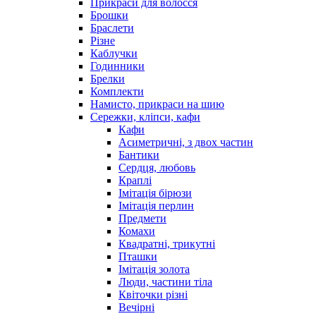
Прикраси для волосся
Брошки
Браслети
Різне
Каблучки
Годинники
Брелки
Комплекти
Намисто, прикраси на шию
Сережки, кліпси, кафи
Кафи
Асиметричні, з двох частин
Бантики
Сердця, любовь
Краплі
Імітація бірюзи
Імітація перлин
Предмети
Комахи
Квадратні, трикутні
Пташки
Імітація золота
Люди, частини тіла
Квіточки різні
Вечірні