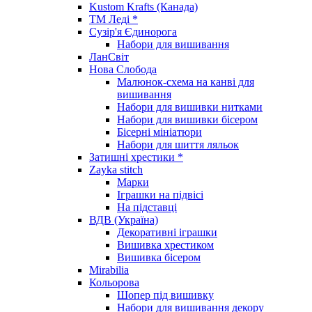
Kustom Krafts (Канада)
ТМ Леді *
Сузір'я Єдинорога
Набори для вишивання
ЛанСвіт
Нова Слобода
Малюнок-схема на канві для
вишивання
Набори для вишивки нитками
Набори для вишивки бісером
Бісерні мініатюри
Набори для шиття ляльок
Затишні хрестики *
Zayka stitch
Марки
Іграшки на підвісі
На підставці
ВДВ (Україна)
Декоративні іграшки
Вишивка хрестиком
Вишивка бісером
Mirabilia
Кольорова
Шопер під вишивку
Набори для вишивання декору