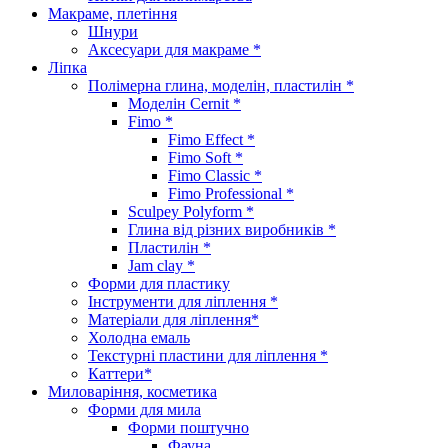
Макраме, плетіння
Шнури
Аксесуари для макраме *
Ліпка
Полімерна глина, моделін, пластилін *
Моделін Cernit *
Fimo *
Fimo Effect *
Fimo Soft *
Fimo Classic *
Fimo Professional *
Sculpey Polyform *
Глина від різних виробників *
Пластилін *
Jam clay *
Форми для пластику
Інструменти для ліплення *
Матеріали для ліплення*
Холодна емаль
Текстурні пластини для ліплення *
Каттери*
Миловаріння, косметика
Форми для мила
Форми поштучно
Фауна