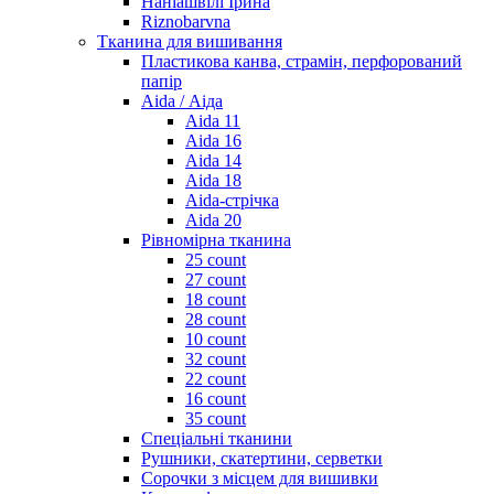
Наніашвілі Ірина
Riznobarvna
Тканина для вишивання
Пластикова канва, страмін, перфорований
папір
Aida / Аіда
Aida 11
Aida 16
Aida 14
Aida 18
Aida-стрічка
Aida 20
Рівномірна тканина
25 count
27 count
18 count
28 count
10 count
32 count
22 count
16 count
35 count
Спеціальні тканини
Рушники, скатертини, серветки
Сорочки з місцем для вишивки