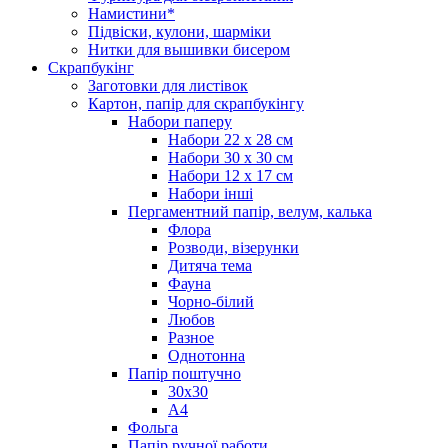
Намистини*
Підвіски, кулони, шарміки
Нитки для вышивки бисером
Скрапбукінг
Заготовки для листівок
Картон, папір для скрапбукінгу
Набори паперу
Набори 22 х 28 см
Набори 30 х 30 см
Набори 12 х 17 см
Набори інші
Пергаментний папір, велум, калька
Флора
Розводи, візерунки
Дитяча тема
Фауна
Чорно-білий
Любов
Разное
Однотонна
Папір поштучно
30х30
А4
Фольга
Папір ручної работи