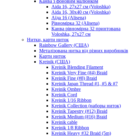
Канва з фоновим малюнком
Aida 16, 27х27 см (Voloshka)
Aida 16, 30х40 см (Voloshka)
Аїда 16 (Alisena)
Рівномірка 32 (Alisena)
Канва рівномірна 32 принтована
Voloshka, 27х27 см
Нитки, карти ниток
Rainbow Gallery (США)
Металізована нитка від різних виробників
Карти ниток
Kreinik (США)
Kreinik Blending Filament
Kreinik Very Fine (#4) Braid
Kreinik Fine (#8) Braid
Kreinik Japan Thread #1, #5 & #7
Kreinik Ombre
Kreinik Cord
Kreinik 1/16 Ribbon
Kreinik Collection (наборы ниток)
Kreinik Tapestry (#12) Braid
Kreinik Medium (#16) Braid
Kreinik cable
Kreinik 1/8 Ribbon
Kreinik Heavy #32 Braid (5m)