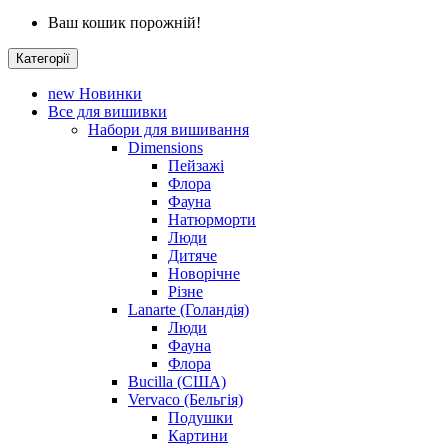
Ваш кошик порожній!
Категорії
new
Новинки
Все для вишивки
Набори для вишивання
Dimensions
Пейзажі
Флора
Фауна
Натюрморти
Люди
Дитяче
Новорічне
Різне
Lanarte (Голандія)
Люди
Фауна
Флора
Bucilla (США)
Vervaco (Бельгія)
Подушки
Картини