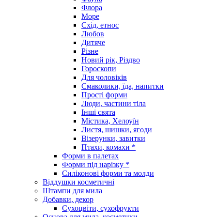
Флора
Море
Схід, етнос
Любов
Дитяче
Різне
Новий рік, Різдво
Гороскопи
Для чоловіків
Смаколики, їда, напитки
Прості форми
Люди, частини тіла
Інші свята
Містика, Хелоуїн
Листя, шишки, ягоди
Візерунки, завитки
Птахи, комахи *
Форми в палетах
Форми під нарізку *
Силіконові форми та молди
Віддушки косметичні
Штампи для мила
Добавки, декор
Сухоцвіти, сухофрукти
Основа для мила, косметики