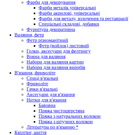
Фарби для декорування
Фарби металік універсальні
Фарби акрилові, універсальні
Фарби для металу, золочення та реставрації
Спеціальні складові, добавки
Фурнітура декоративна
Валяння, фетр
Фетр різноманітний
Фетр (войлок) листовий
Голки, аксесуари для фелтингу
Вовна для валяння
Набори для валяння картин
Набори для валяння виробів
В'язання, фриволіте
Спиці в'язальні
Фриволіте
Гачки в'язальні
Аксесуари для в'язання
Нитки для в'язання
Бавовна
Пряжа чистошерстяна
Пряжа з натуральних волокон
Пряжа з штучних волокон
Література по в'язанню *
Квілтінг, шиття