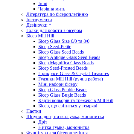
Інші
Чарівна мить
Література по бісероплетінню
Інструменти
Дзвіночки *
Голки для роботи з бісером
Бісер Mill Hill
Бісер Glass Size 6/0 та 8/0
Бісер Seed-Petite
Бісер Glass Seed Beads
Бісер Antique Glass Seed Beads
Бісер Magnifica Glass Beads
Бісер Seed-Frosted Beads
Прикраси Glass & Crystal Treasures
Гудзики Mill Hill (ручна работа)
Міні-набори бісеру
Бісер Glass Pebble Beads
Бісер Glass Bugle Beads
Карти кольорів та трежерсів Mill Hill
Бісер, що світиться у темряві
Паєтки
Шнури, дріт, нитка-гумка, мононитка
Дріт
Нитка-гумка, мононитка
Фурнітура для бісероплетіння