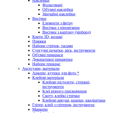
Наклейки
Фольговані
Об'ємні наклейки
Звичайні наклейки
Висічки
Елементи з фетру
Висічки з пінорезини
Висічки з картону (чіпборд)
Карти 3D, колажі
Пряжки
Набори стрічок, тасьми
Сургучні печатки, віск, інструменти
Об'ємні прикраси
Декоративні прищепки
Набори прикрас
Аксесуари, матеріали
Анкери, кутики для фото *
Клейові матеріали
Клейові пістолети, стержні,
інструменти
Клеї різного призначення
Скотч, клейкі стрічки
Клейові аркуші, крапки, квадратики
Глітер, клей з глітером, інструменти
Маркери