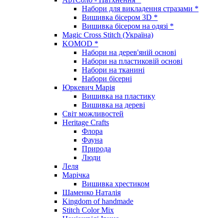
Набори для викладення стразами *
Вишивка бісером 3D *
Вишивка бісером на одязі *
Magic Cross Stitch (Україна)
KOMOD *
Набори на дерев'яній основі
Набори на пластиковій основі
Набори на тканині
Набори бісерні
Юркевич Марія
Вишивка на пластику
Вишивка на дереві
Світ можливостей
Heritage Crafts
Флора
Фауна
Природа
Люди
Леля
Марічка
Вишивка хрестиком
Шаменко Наталія
Kingdom of handmade
Stitch Color Mix