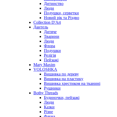
Дитинство
Люди
Подушки, серветки
Новий рік та Різдво
Collection D'Art
Дантель
Дитяче
Тварини
Люди
Флора
Подушки
Релігія
Пейзажі
Mary Maxim
VOLOSHKA
Вишивка по дереву
Вишивка на пластику
Вишивка хрестиком на тканині
Рушники
Bothy Threads
Будиночки, пейзажі
Люди
Казки
Різне
Фауна