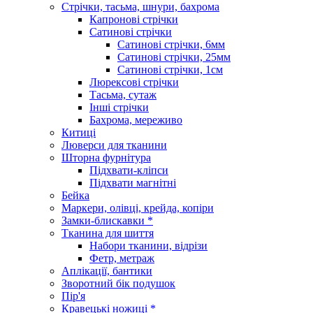
Стрічки, тасьма, шнури, бахрома
Капронові стрічки
Сатинові стрічки
Сатинові стрічки, 6мм
Сатинові стрічки, 25мм
Сатинові стрічки, 1см
Люрексові стрічки
Тасьма, сутаж
Інші стрічки
Бахрома, мереживо
Китиці
Люверси для тканини
Шторна фурнітура
Підхвати-кліпси
Підхвати магнітні
Бейка
Маркери, олівці, крейда, копіри
Замки-блискавки *
Тканина для шиття
Набори тканини, відрізи
Фетр, метраж
Аплікації, бантики
Зворотний бік подушок
Пір'я
Кравецькі ножиці *