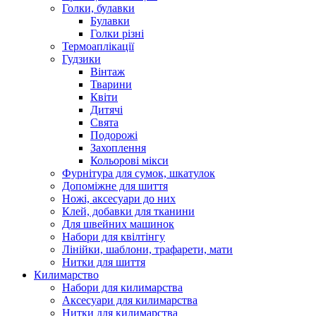
Голки, булавки
Булавки
Голки різні
Термоаплікації
Гудзики
Вінтаж
Тварини
Квіти
Дитячі
Свята
Подорожі
Захоплення
Кольорові мікси
Фурнітура для сумок, шкатулок
Допоміжне для шиття
Ножі, аксесуари до них
Клей, добавки для тканини
Для швейних машинок
Набори для квілтінгу
Лінійки, шаблони, трафарети, мати
Нитки для шиття
Килимарство
Набори для килимарства
Аксесуари для килимарства
Нитки для килимарства