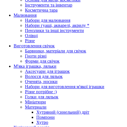
Інструменти та інвентар
Косметична тара
Малювання
Набори для малювання
Набори гуаші, акварелі, акрилу *
Пензлики та інші інструменти
Олівці
Різне
Виготовлення свічок
Барвники, матеріали для свічок
Гноти різні
Форми для свічок
М'яка іграшка, ляльки
Аксесуари для іграшок
Волосся для ляльок
Оченята, носики
Набори для виготовлення м'якої іграшки
Різне потрібне :)
Голки для ляльок
Мініатюри
Материали
Хутряний (синельний) дріт
Помпони
Хутро