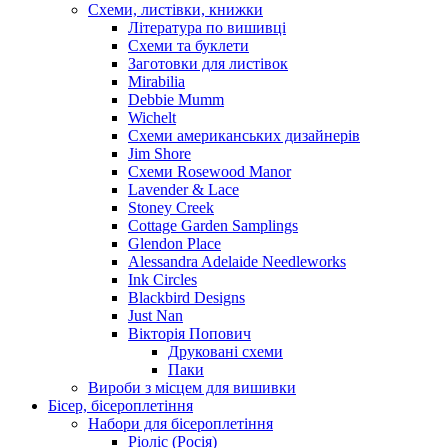
Схеми, листівки, книжки
Література по вишивці
Схеми та буклети
Заготовки для листівок
Mirabilia
Debbie Mumm
Wichelt
Схеми американських дизайнерів
Jim Shore
Cхеми Rosewood Manor
Lavender & Lace
Stoney Creek
Cottage Garden Samplings
Glendon Place
Alessandra Adelaide Needleworks
Ink Circles
Blackbird Designs
Just Nan
Вікторія Попович
Друковані схеми
Паки
Вироби з місцем для вишивки
Бісер, бісероплетіння
Набори для бісероплетіння
Ріоліс (Росія)