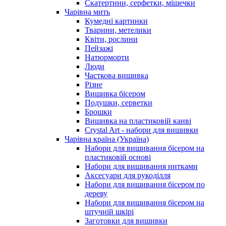
Скатертини, серфетки, мішечки
Чарiвна мить
Кумедні картинки
Тварини, метелики
Квіти, рослини
Пейзажі
Натюрморти
Люди
Часткова вишивка
Різне
Вишивка бісером
Подушки, серветки
Брошки
Вишивка на пластиковій канві
Crystal Art - набори для вишивки
Чарівна країна (Україна)
Набори для вишивання бісером на
пластиковій основі
Набори для вишивання нитками
Аксесуари для рукоділля
Набори для вишивання бісером по
дереву
Набори для вишивання бісером на
штучній шкірі
Заготовки для вишивки