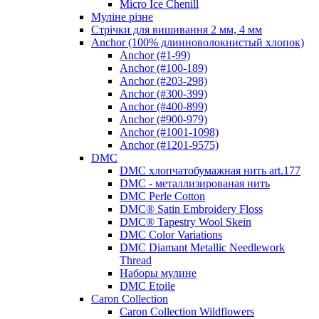
Micro Ice Chenill
Муліне різне
Стрічки для вишивання 2 мм, 4 мм
Anchor (100% длинноволокнистый хлопок)
Anchor (#1-99)
Anchor (#100-189)
Anchor (#203-298)
Anchor (#300-399)
Anchor (#400-899)
Anchor (#900-979)
Anchor (#1001-1098)
Anchor (#1201-9575)
DMC
DMC хлопчатобумажная нить art.177
DMC - металлизированая нить
DMC Perle Cotton
DMC® Satin Embroidery Floss
DMC® Tapestry Wool Skein
DMC Color Variations
DMC Diamant Metallic Needlework
Thread
Наборы мулине
DMC Etoile
Caron Collection
Caron Collection Wildflowers