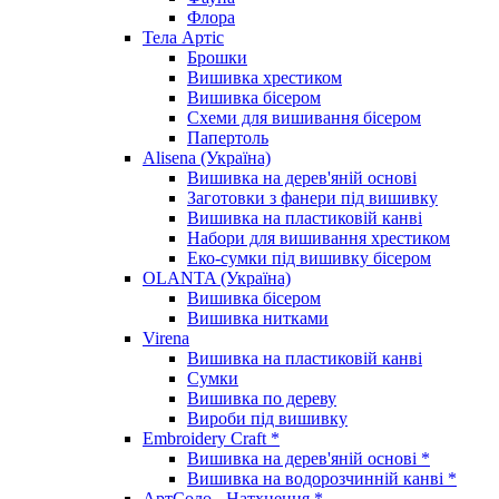
Флора
Тела Артіс
Брошки
Вишивка хрестиком
Вишивка бісером
Схеми для вишивання бісером
Папертоль
Alisena (Україна)
Вишивка на дерев'яній основі
Заготовки з фанери під вишивку
Вишивка на пластиковій канві
Набори для вишивання хрестиком
Еко-сумки під вишивку бісером
OLANTA (Україна)
Вишивка бісером
Вишивка нитками
Virena
Вишивка на пластиковій канві
Сумки
Вишивка по дереву
Вироби під вишивку
Embroidery Craft *
Вишивка на дерев'яній основі *
Вишивка на водорозчинній канві *
АртСоло - Натхнення *