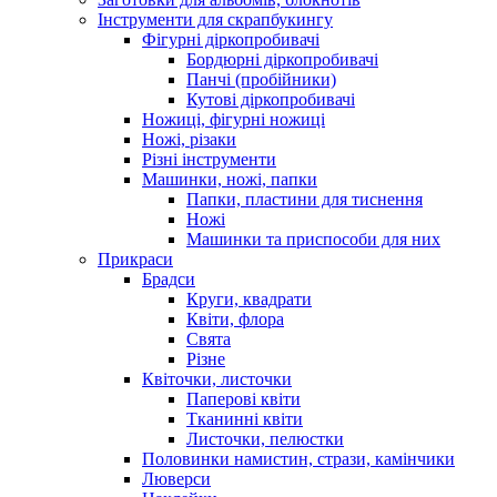
Інструменти для скрапбукингу
Фігурні діркопробивачі
Бордюрні діркопробивачі
Панчі (пробійники)
Кутові діркопробивачі
Ножиці, фігурні ножиці
Ножі, різаки
Різні інструменти
Машинки, ножі, папки
Папки, пластини для тиснення
Ножі
Машинки та приспособи для них
Прикраси
Брадси
Круги, квадрати
Квіти, флора
Свята
Різне
Квіточки, листочки
Паперові квіти
Тканинні квіти
Листочки, пелюстки
Половинки намистин, стрази, камінчики
Люверси