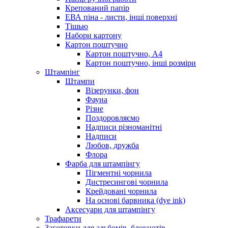
Крепований папір
ЕВА піна - листи, інші поверхні
Тішью
Набори картону
Картон поштучно
Картон поштучно, А4
Картон поштучно, інші розміри
Штампінг
Штампи
Візерунки, фон
Фауна
Різне
Поздоровляємо
Надписи різноманітні
Надписи
Любов, дружба
Флора
Фарба для штампінгу
Пігментні чорнила
Дистресингові чорнила
Крейдовані чорнила
На основі барвника (dye ink)
Аксесуари для штампінгу
Трафарети
Заготовки для альбомів, блокнотів