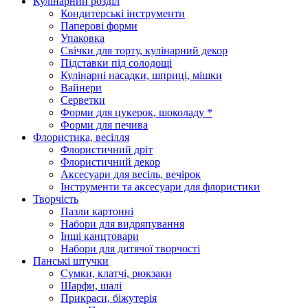
Кулінарний розділ
Кондитерські інструменти
Паперові форми
Упаковка
Свічки для торту, кулінарний декор
Підставки під солодощі
Кулінарні насадки, шприці, мішки
Вайнери
Серветки
Форми для цукерок, шоколаду *
Форми для печива
Флористика, весілля
Флористичний дріт
Флористичний декор
Аксесуари для весіль, вечірок
Інструменти та аксесуари для флористики
Творчість
Пазли картонні
Набори для видряпування
Інші канцтовари
Набори для дитячої творчості
Панські штучки
Сумки, клатчі, рюкзаки
Шарфи, шалі
Прикраси, біжутерія