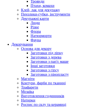
Троянди
Птахи, комахи
Клей, лак для декупажу
Пензлики-губки, інструменти
Декупажні карти
Люди
Різне
Флора
Натюрморти
Фауна
Декорування
Основа для декору
Заготовки під ліпку
Заготовки з дерева
Заготовки з пап'є маше
Інші заготовки
Заготовки з гіпсу
Заготовки з пінопласту
Магніти
Контури, фарби по тканині
Трафарети
Мозаїка
Виготовлення годинників
Натирки
Роспис по склу та керамиці