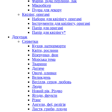
Фарби, рідкі перлини, лак
Мікробісер
Пудра для декору
Квілінг, оригамі
Набори для квілінгу, оригамі
Інструменти для квілінгу, оригамі
Папір для оригамі
Папір для квілінгу*
Декупаж
Серветки
Кухня, натюрморти
Квіти, рослини
Візерунки, фон
Морська тема
Тварини
Дитяче
Овочі, оливки
Великдень
Весілля, серця, любовь
Люди
Новий рік, Різдво
Ягоди, фрукти
Різне
Ангели, феї, релігія
Листя, гриби, плоди