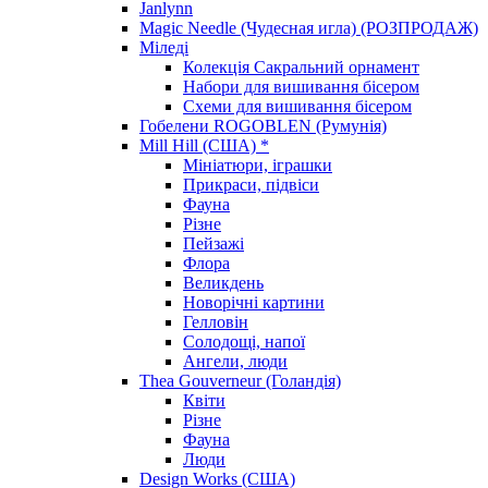
Janlynn
Magic Needle (Чудесная игла) (РОЗПРОДАЖ)
Міледі
Колекція Сакральний орнамент
Набори для вишивання бісером
Схеми для вишивання бісером
Гобелени ROGOBLEN (Румунія)
Mill Hill (США) *
Мініатюри, іграшки
Прикраси, підвіси
Фауна
Різне
Пейзажі
Флора
Великдень
Новорічні картини
Гелловін
Солодощі, напої
Ангели, люди
Thea Gouverneur (Голандія)
Квіти
Різне
Фауна
Люди
Design Works (США)