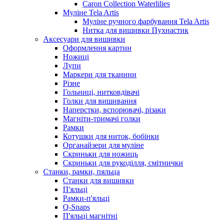
Caron Collection Waterlilies
Муліне Tela Artis
Муліне ручного фарбування Tela Artis
Нитка для вишивки Пухнастик
Аксесуари для вишивки
Оформлення картин
Ножиці
Лупи
Маркери для тканини
Різне
Гольниці, нитковдівачі
Голки для вишивання
Наперстки, вспорювачі, різаки
Магніти-тримачі голки
Рамки
Котушки для ниток, бобінки
Органайзери для муліне
Скриньки для ножиць
Скриньки для рукоділля, смітнички
Станки, рамки, пяльца
Станки для вишивки
П'яльці
Рамки-п'яльці
Q-Snaps
П'яльці магнітні