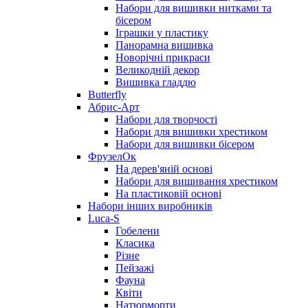
Набори для вишивки нитками та
бісером
Іграшки у пластику
Панорамна вишивка
Новорічні прикраси
Великодній декор
Вишивка гладдю
Butterfly
Абрис-Арт
Набори для творчості
Набори для вишивки хрестиком
Набори для вишивки бісером
ФрузелОк
На дерев'яній основі
Набори для вишивання хрестиком
На пластиковій основі
Набори інших виробників
Luca-S
Гобелени
Класика
Різне
Пейзажі
Фауна
Квіти
Натюрморти