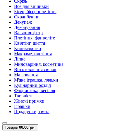
Скрізь
Все для вишивки
Бісер, бісероплетіння
Скрапбукінг
Декупаж
Декорування
Валяння, фетр
Плетіння, фриволіте
Квілтінг, шиття
Килимарство
Макраме, плетіння
Ліпка
Миловаріння, косметика
Виготовлення свічок
Малювання
М'яка іграшка, ляльки
Кулінарний розділ
Флористика, весілля
Творчість
Жіночі примхи
Іграшки
Подарунки, свята
Товарів
0
0.00грн.