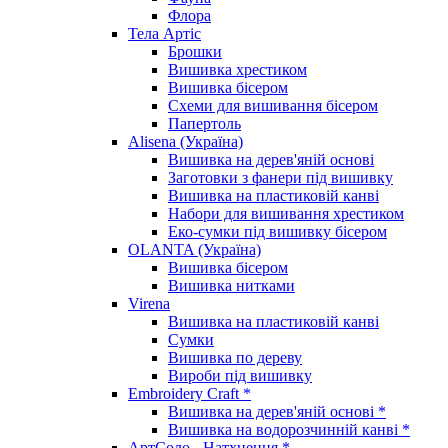
Флора
Тела Артіс
Брошки
Вишивка хрестиком
Вишивка бісером
Схеми для вишивання бісером
Папертоль
Alisena (Україна)
Вишивка на дерев'яній основі
Заготовки з фанери під вишивку
Вишивка на пластиковій канві
Набори для вишивання хрестиком
Еко-сумки під вишивку бісером
OLANTA (Україна)
Вишивка бісером
Вишивка нитками
Virena
Вишивка на пластиковій канві
Сумки
Вишивка по дереву
Вироби під вишивку
Embroidery Craft *
Вишивка на дерев'яній основі *
Вишивка на водорозчинній канві *
АртСоло - Натхнення *