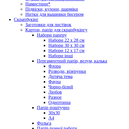
Намистини*
Підвіски, кулони, шарміки
Нитки для вышивки бисером
Скрапбукінг
Заготовки для листівок
Картон, папір для скрапбукінгу
Набори паперу
Набори 22 х 28 см
Набори 30 х 30 см
Набори 12 х 17 см
Набори інші
Пергаментний папір, велум, калька
Флора
Розводи, візерунки
Дитяча тема
Фауна
Чорно-білий
Любов
Разное
Однотонна
Папір поштучно
30х30
А4
Фольга
Папір ручної работи