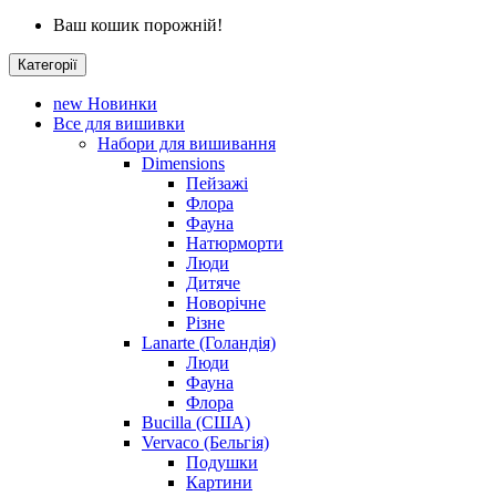
Ваш кошик порожній!
Категорії
new
Новинки
Все для вишивки
Набори для вишивання
Dimensions
Пейзажі
Флора
Фауна
Натюрморти
Люди
Дитяче
Новорічне
Різне
Lanarte (Голандія)
Люди
Фауна
Флора
Bucilla (США)
Vervaco (Бельгія)
Подушки
Картини