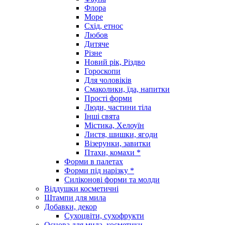
Флора
Море
Схід, етнос
Любов
Дитяче
Різне
Новий рік, Різдво
Гороскопи
Для чоловіків
Смаколики, їда, напитки
Прості форми
Люди, частини тіла
Інші свята
Містика, Хелоуїн
Листя, шишки, ягоди
Візерунки, завитки
Птахи, комахи *
Форми в палетах
Форми під нарізку *
Силіконові форми та молди
Віддушки косметичні
Штампи для мила
Добавки, декор
Сухоцвіти, сухофрукти
Основа для мила, косметики