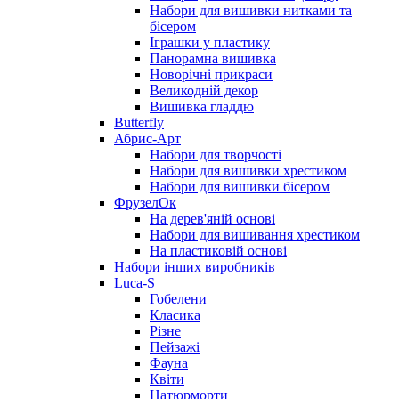
Набори для вишивки нитками та
бісером
Іграшки у пластику
Панорамна вишивка
Новорічні прикраси
Великодній декор
Вишивка гладдю
Butterfly
Абрис-Арт
Набори для творчості
Набори для вишивки хрестиком
Набори для вишивки бісером
ФрузелОк
На дерев'яній основі
Набори для вишивання хрестиком
На пластиковій основі
Набори інших виробників
Luca-S
Гобелени
Класика
Різне
Пейзажі
Фауна
Квіти
Натюрморти