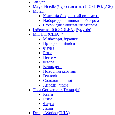
Janlynn
Magic Needle (Чудесная игла) (РОЗПРОДАЖ)
Міледі
Колекція Сакральний орнамент
Набори для вишивання бісером
Схеми для вишивання бісером
Гобелени ROGOBLEN (Румунія)
Mill Hill (США) *
Мініатюри, іграшки
Прикраси, підвіси
Фауна
Різне
Пейзажі
Флора
Великдень
Новорічні картини
Гелловін
Солодощі, напої
Ангели, люди
Thea Gouverneur (Голандія)
Квіти
Різне
Фауна
Люди
Design Works (США)