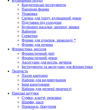
Кулінарний розділ
Кондитерські інструменти
Паперові форми
Упаковка
Свічки для торту, кулінарний декор
Підставки під солодощі
Кулінарні насадки, шприці, мішки
Вайнери
Серветки
Форми для цукерок, шоколаду *
Форми для печива
Флористика, весілля
Флористичний дріт
Флористичний декор
Аксесуари для весіль, вечірок
Інструменти та аксесуари для флористики
Творчість
Пазли картонні
Набори для видряпування
Інші канцтовари
Набори для дитячої творчості
Панські штучки
Сумки, клатчі, рюкзаки
Шарфи, шалі
Прикраси, біжутерія