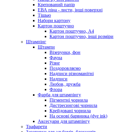
Крепований папір
ЕВА піна - листи, інші поверхні
Тішью
Набори картону
Картон поштучно
Картон поштучно, А4
Картон поштучно, інші розміри
Штампінг
Штампи
Візерунки, фон
Фауна
Різне
Поздоровляємо
Надписи різноманітні
Надписи
Любов, дружба
Флора
Фарба для штампінгу
Пігментні чорнила
Дистресингові чорнила
Крейдовані чорнила
На основі барвника (dye ink)
Аксесуари для штампінгу
Трафарети
Заготовки для альбомів, блокнотів