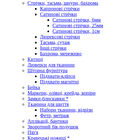
Стрічки, тасьма, шнури, бахрома
Капронові стрічки
Сатинові стрічки
Сатинові стрічки, 6мм
Сатинові стрічки, 25мм
Сатинові стрічки, 1см
Люрексові стрічки
Тасьма, сутаж
Інші стрічки
Бахрома, мереживо
Китиці
Люверси для тканини
Шторна фурнітура
Підхвати-кліпси
Підхвати магнітні
Бейка
Маркери, олівці, крейда, копіри
Замки-блискавки *
Тканина для шиття
Набори тканини, відрізи
Фетр, метраж
Аплікації, бантики
Зворотний бік подушок
Пір'я
Кравецькі ножиці *