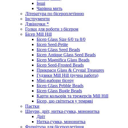
Інші
Чарівна мить
Література по бісероплетінню
Інструменти
Дзвіночки *
Голки для роботи з бісером
Бісер Mill Hill
Бісер Glass Size 6/0 та 8/0
Бісер Seed-Petite
Бісер Glass Seed Beads
Бісер Antique Glass Seed Beads
Бісер Magnifica Glass Beads
Бісер Seed-Frosted Beads
Прикраси Glass & Crystal Treasures
Гудзики Mill Hill (ручна работа)
Міні-набори бісеру
Бісер Glass Pebble Beads
Бісер Glass Bugle Beads
Карти кольорів та трежерсів Mill Hill
Бісер, що світиться у темряві
Паєтки
Шнури, дріт, нитка-гумка, мононитка
Дріт
Нитка-гумка, мононитка
Фурнітура для бісероплетіння