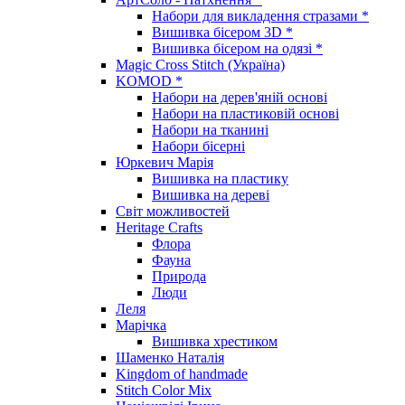
Набори для викладення стразами *
Вишивка бісером 3D *
Вишивка бісером на одязі *
Magic Cross Stitch (Україна)
KOMOD *
Набори на дерев'яній основі
Набори на пластиковій основі
Набори на тканині
Набори бісерні
Юркевич Марія
Вишивка на пластику
Вишивка на дереві
Світ можливостей
Heritage Crafts
Флора
Фауна
Природа
Люди
Леля
Марічка
Вишивка хрестиком
Шаменко Наталія
Kingdom of handmade
Stitch Color Mix