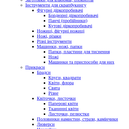
Інструменти для скрапбукингу
Фігурні діркопробивачі
Бордюрні діркопробивачі
Панчі (пробійники)
Кутові діркопробивачі
Ножиці, фігурні ножиці
Ножі, різаки
Різні інструменти
Машинки, ножі, папки
Папки, пластини для тиснення
Ножі
Машинки та приспособи для них
Прикраси
Брадси
Круги, квадрати
Квіти, флора
Свята
Різне
Квіточки, листочки
Паперові квіти
Тканинні квіти
Листочки, пелюстки
Половинки намистин, стрази, камінчики
Люверси