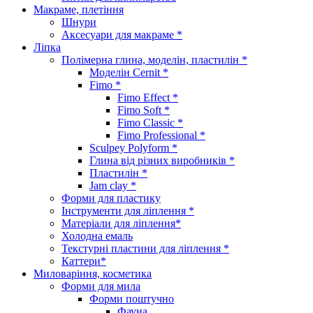
Макраме, плетіння
Шнури
Аксесуари для макраме *
Ліпка
Полімерна глина, моделін, пластилін *
Моделін Cernit *
Fimo *
Fimo Effect *
Fimo Soft *
Fimo Classic *
Fimo Professional *
Sculpey Polyform *
Глина від різних виробників *
Пластилін *
Jam clay *
Форми для пластику
Інструменти для ліплення *
Матеріали для ліплення*
Холодна емаль
Текстурні пластини для ліплення *
Каттери*
Миловаріння, косметика
Форми для мила
Форми поштучно
Фауна