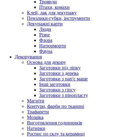
Троянди
Птахи, комахи
Клей, лак для декупажу
Пензлики-губки, інструменти
Декупажні карти
Люди
Різне
Флора
Натюрморти
Фауна
Декорування
Основа для декору
Заготовки під ліпку
Заготовки з дерева
Заготовки з пап'є маше
Інші заготовки
Заготовки з гіпсу
Заготовки з пінопласту
Магніти
Контури, фарби по тканині
Трафарети
Мозаїка
Виготовлення годинників
Натирки
Роспис по склу та керамиці