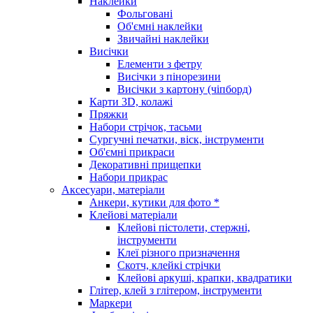
Наклейки
Фольговані
Об'ємні наклейки
Звичайні наклейки
Висічки
Елементи з фетру
Висічки з пінорезини
Висічки з картону (чіпборд)
Карти 3D, колажі
Пряжки
Набори стрічок, тасьми
Сургучні печатки, віск, інструменти
Об'ємні прикраси
Декоративні прищепки
Набори прикрас
Аксесуари, матеріали
Анкери, кутики для фото *
Клейові матеріали
Клейові пістолети, стержні,
інструменти
Клеї різного призначення
Скотч, клейкі стрічки
Клейові аркуші, крапки, квадратики
Глітер, клей з глітером, інструменти
Маркери