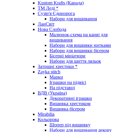
Kustom Krafts (Канада)
ТМ Леді *
Сузір'я Єдинорога
Набори для вишивання
ЛанСвіт
Нова Слобода
Малюнок-схема на канві для
вишивання
Набори для вишивки нитками
Набори для вишивки бісером
Бісерні мініатюри
Набори для шиття ляльок
Затишні хрестики *
Zayka stitch
Марки
Іграшки на підвісі
На підставці
ВДВ (Україна)
Декоративні іграшки
Вишивка хрестиком
Вишивка бісером
Mirabilia
Кольорова
Шопер під вишивку
Набори для вишивання декору