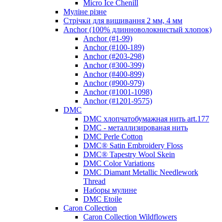
Micro Ice Chenill
Муліне різне
Стрічки для вишивання 2 мм, 4 мм
Anchor (100% длинноволокнистый хлопок)
Anchor (#1-99)
Anchor (#100-189)
Anchor (#203-298)
Anchor (#300-399)
Anchor (#400-899)
Anchor (#900-979)
Anchor (#1001-1098)
Anchor (#1201-9575)
DMC
DMC хлопчатобумажная нить art.177
DMC - металлизированая нить
DMC Perle Cotton
DMC® Satin Embroidery Floss
DMC® Tapestry Wool Skein
DMC Color Variations
DMC Diamant Metallic Needlework
Thread
Наборы мулине
DMC Etoile
Caron Collection
Caron Collection Wildflowers