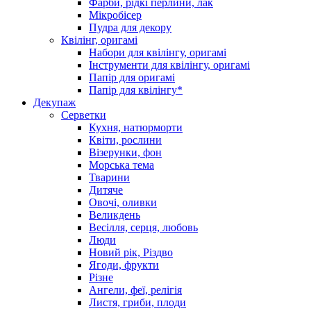
Фарби, рідкі перлини, лак
Мікробісер
Пудра для декору
Квілінг, оригамі
Набори для квілінгу, оригамі
Інструменти для квілінгу, оригамі
Папір для оригамі
Папір для квілінгу*
Декупаж
Серветки
Кухня, натюрморти
Квіти, рослини
Візерунки, фон
Морська тема
Тварини
Дитяче
Овочі, оливки
Великдень
Весілля, серця, любовь
Люди
Новий рік, Різдво
Ягоди, фрукти
Різне
Ангели, феї, релігія
Листя, гриби, плоди