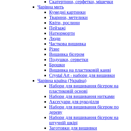
Скатертини, серфетки, мішечки
Чарiвна мить
Кумедні картинки
Тварини, метелики
Квіти, рослини
Пейзажі
Натюрморти
Люди
Часткова вишивка
Різне
Вишивка бісером
Подушки, серветки
Брошки
Вишивка на пластиковій канві
Crystal Art - набори для вишивки
Чарівна країна (Україна)
Набори для вишивання бісером на
пластиковій основі
Набори для вишивання нитками
Аксесуари для рукоділля
Набори для вишивання бісером по
дереву
Набори для вишивання бісером на
штучній шкірі
Заготовки для вишивки