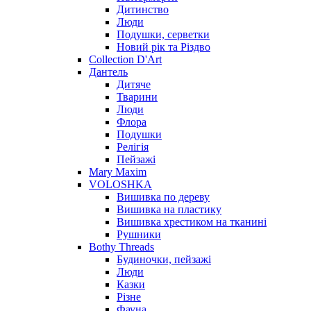
Дитинство
Люди
Подушки, серветки
Новий рік та Різдво
Collection D'Art
Дантель
Дитяче
Тварини
Люди
Флора
Подушки
Релігія
Пейзажі
Mary Maxim
VOLOSHKA
Вишивка по дереву
Вишивка на пластику
Вишивка хрестиком на тканині
Рушники
Bothy Threads
Будиночки, пейзажі
Люди
Казки
Різне
Фауна