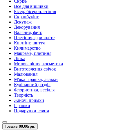
Скрізь
Все для вишивки
Бісер, бісероплетіння
Скрапбукінг
Декупаж
Декорування
Валяння, фетр
Плетіння, фриволіте
Квілтінг, шиття
Килимарство
Макраме, плетіння
Ліпка
Миловаріння, косметика
Виготовлення свічок
Малювання
М'яка іграшка, ляльки
Кулінарний розділ
Флористика, весілля
Творчість
Жіночі примхи
Іграшки
Подарунки, свята
Товарів
0
0.00грн.