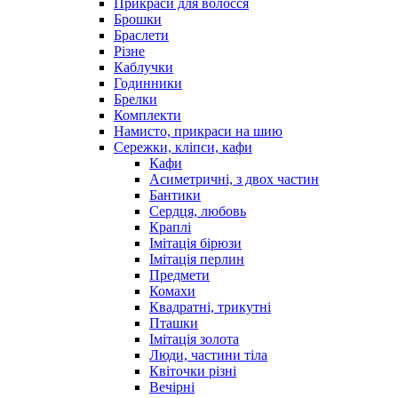
Прикраси для волосся
Брошки
Браслети
Різне
Каблучки
Годинники
Брелки
Комплекти
Намисто, прикраси на шию
Сережки, кліпси, кафи
Кафи
Асиметричні, з двох частин
Бантики
Сердця, любовь
Краплі
Імітація бірюзи
Імітація перлин
Предмети
Комахи
Квадратні, трикутні
Пташки
Імітація золота
Люди, частини тіла
Квіточки різні
Вечірні