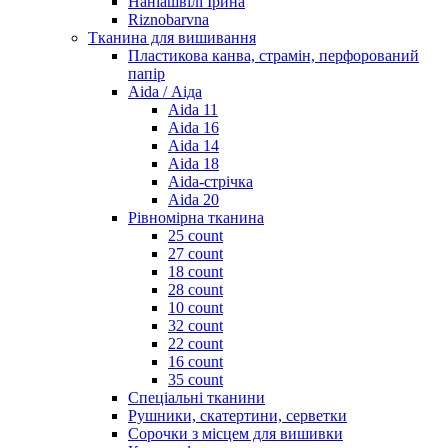
Наніашвілі Ірина
Riznobarvna
Тканина для вишивання
Пластикова канва, страмін, перфорований
папір
Aida / Аіда
Aida 11
Aida 16
Aida 14
Aida 18
Aida-стрічка
Aida 20
Рівномірна тканина
25 count
27 count
18 count
28 count
10 count
32 count
22 count
16 count
35 count
Спеціальні тканини
Рушники, скатертини, серветки
Сорочки з місцем для вишивки