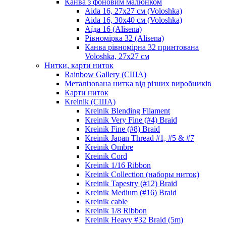
Канва з фоновим малюнком
Aida 16, 27х27 см (Voloshka)
Aida 16, 30х40 см (Voloshka)
Аїда 16 (Alisena)
Рівномірка 32 (Alisena)
Канва рівномірна 32 принтована
Voloshka, 27х27 см
Нитки, карти ниток
Rainbow Gallery (США)
Металізована нитка від різних виробників
Карти ниток
Kreinik (США)
Kreinik Blending Filament
Kreinik Very Fine (#4) Braid
Kreinik Fine (#8) Braid
Kreinik Japan Thread #1, #5 & #7
Kreinik Ombre
Kreinik Cord
Kreinik 1/16 Ribbon
Kreinik Collection (наборы ниток)
Kreinik Tapestry (#12) Braid
Kreinik Medium (#16) Braid
Kreinik cable
Kreinik 1/8 Ribbon
Kreinik Heavy #32 Braid (5m)