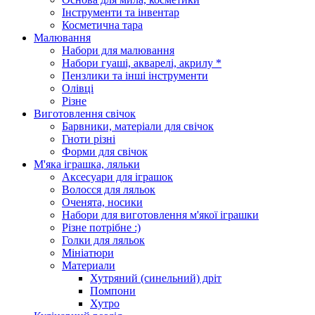
Інструменти та інвентар
Косметична тара
Малювання
Набори для малювання
Набори гуаші, акварелі, акрилу *
Пензлики та інші інструменти
Олівці
Різне
Виготовлення свічок
Барвники, матеріали для свічок
Гноти різні
Форми для свічок
М'яка іграшка, ляльки
Аксесуари для іграшок
Волосся для ляльок
Оченята, носики
Набори для виготовлення м'якої іграшки
Різне потрібне :)
Голки для ляльок
Мініатюри
Материали
Хутряний (синельний) дріт
Помпони
Хутро