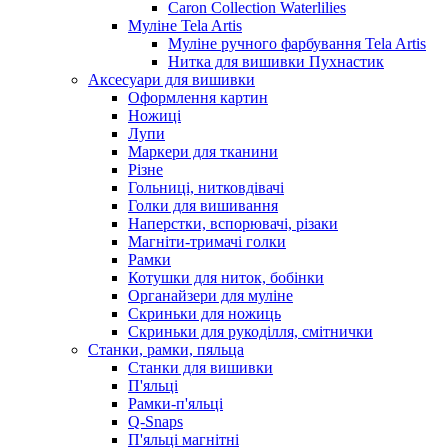
Caron Collection Waterlilies
Муліне Tela Artis
Муліне ручного фарбування Tela Artis
Нитка для вишивки Пухнастик
Аксесуари для вишивки
Оформлення картин
Ножиці
Лупи
Маркери для тканини
Різне
Гольниці, нитковдівачі
Голки для вишивання
Наперстки, вспорювачі, різаки
Магніти-тримачі голки
Рамки
Котушки для ниток, бобінки
Органайзери для муліне
Скриньки для ножиць
Скриньки для рукоділля, смітнички
Станки, рамки, пяльца
Станки для вишивки
П'яльці
Рамки-п'яльці
Q-Snaps
П'яльці магнітні