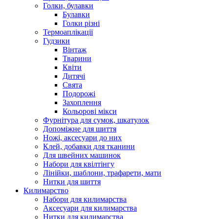
Голки, булавки
Булавки
Голки різні
Термоаплікації
Гудзики
Вінтаж
Тварини
Квіти
Дитячі
Свята
Подорожі
Захоплення
Кольорові мікси
Фурнітура для сумок, шкатулок
Допоміжне для шиття
Ножі, аксесуари до них
Клей, добавки для тканини
Для швейних машинок
Набори для квілтінгу
Лінійки, шаблони, трафарети, мати
Нитки для шиття
Килимарство
Набори для килимарства
Аксесуари для килимарства
Нитки для килимарства