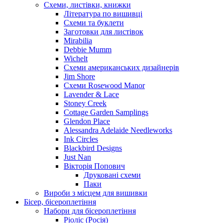
Схеми, листівки, книжки
Література по вишивці
Схеми та буклети
Заготовки для листівок
Mirabilia
Debbie Mumm
Wichelt
Схеми американських дизайнерів
Jim Shore
Cхеми Rosewood Manor
Lavender & Lace
Stoney Creek
Cottage Garden Samplings
Glendon Place
Alessandra Adelaide Needleworks
Ink Circles
Blackbird Designs
Just Nan
Вікторія Попович
Друковані схеми
Паки
Вироби з місцем для вишивки
Бісер, бісероплетіння
Набори для бісероплетіння
Ріоліс (Росія)