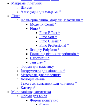
Макраме, плетіння
Шнури
Аксесуари для макраме *
Ліпка
Полімерна глина, моделін, пластилін *
Моделін Cernit *
Fimo *
Fimo Effect *
Fimo Soft *
Fimo Classic *
Fimo Professional *
Sculpey Polyform *
Глина від різних виробників *
Пластилін *
Jam clay *
Форми для пластику
Інструменти для ліплення *
Матеріали для ліплення*
Холодна емаль
Текстурні пластини для ліплення *
Каттери*
Миловаріння, косметика
Форми для мила
Форми поштучно
Фауна