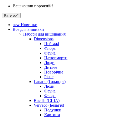
Ваш кошик порожній!
Категорії
new
Новинки
Все для вишивки
Набори для вишивання
Dimensions
Пейзажі
Флора
Фауна
Натюрморти
Люди
Дитяче
Новорічне
Різне
Lanarte (Голандія)
Люди
Фауна
Флора
Bucilla (США)
Vervaco (Бельгія)
Подушки
Картини