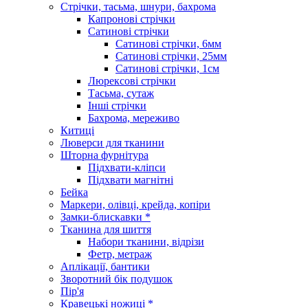
Стрічки, тасьма, шнури, бахрома
Капронові стрічки
Сатинові стрічки
Сатинові стрічки, 6мм
Сатинові стрічки, 25мм
Сатинові стрічки, 1см
Люрексові стрічки
Тасьма, сутаж
Інші стрічки
Бахрома, мереживо
Китиці
Люверси для тканини
Шторна фурнітура
Підхвати-кліпси
Підхвати магнітні
Бейка
Маркери, олівці, крейда, копіри
Замки-блискавки *
Тканина для шиття
Набори тканини, відрізи
Фетр, метраж
Аплікації, бантики
Зворотний бік подушок
Пір'я
Кравецькі ножиці *