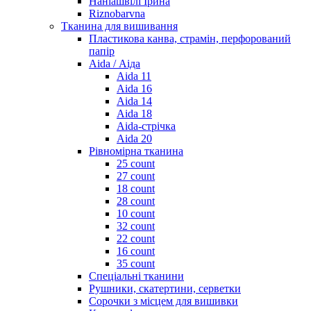
Наніашвілі Ірина
Riznobarvna
Тканина для вишивання
Пластикова канва, страмін, перфорований
папір
Aida / Аіда
Aida 11
Aida 16
Aida 14
Aida 18
Aida-стрічка
Aida 20
Рівномірна тканина
25 count
27 count
18 count
28 count
10 count
32 count
22 count
16 count
35 count
Спеціальні тканини
Рушники, скатертини, серветки
Сорочки з місцем для вишивки