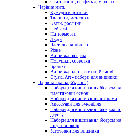
Скатертини, серфетки, мішечки
Чарiвна мить
Кумедні картинки
Тварини, метелики
Квіти, рослини
Пейзажі
Натюрморти
Люди
Часткова вишивка
Різне
Вишивка бісером
Подушки, серветки
Брошки
Вишивка на пластиковій канві
Crystal Art - набори для вишивки
Чарівна країна (Україна)
Набори для вишивання бісером на
пластиковій основі
Набори для вишивання нитками
Аксесуари для рукоділля
Набори для вишивання бісером по
дереву
Набори для вишивання бісером на
штучній шкірі
Заготовки для вишивки