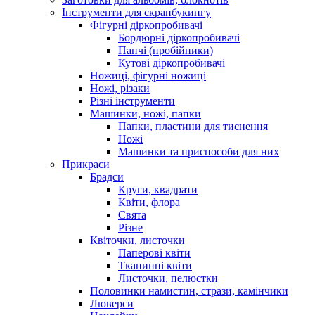
Інструменти для скрапбукингу
Фігурні діркопробивачі
Бордюрні діркопробивачі
Панчі (пробійники)
Кутові діркопробивачі
Ножиці, фігурні ножиці
Ножі, різаки
Різні інструменти
Машинки, ножі, папки
Папки, пластини для тиснення
Ножі
Машинки та приспособи для них
Прикраси
Брадси
Круги, квадрати
Квіти, флора
Свята
Різне
Квіточки, листочки
Паперові квіти
Тканинні квіти
Листочки, пелюстки
Половинки намистин, стрази, камінчики
Люверси