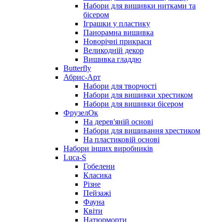
Набори для вишивки нитками та
бісером
Іграшки у пластику
Панорамна вишивка
Новорічні прикраси
Великодній декор
Вишивка гладдю
Butterfly
Абрис-Арт
Набори для творчості
Набори для вишивки хрестиком
Набори для вишивки бісером
ФрузелОк
На дерев'яній основі
Набори для вишивання хрестиком
На пластиковій основі
Набори інших виробників
Luca-S
Гобелени
Класика
Різне
Пейзажі
Фауна
Квіти
Натюрморти