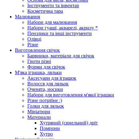
Інструменти та інвентар
Косметична тара
Малювання
Набори для малювання
Набори гуаші, акварелі, акрилу *
Пензлики та інші інструменти
Олівці
Різне
Виготовлення свічок
Барвники, матеріали для свічок
Гноти різні
Форми для свічок
М'яка іграшка, ляльки
Аксесуари для іграшок
Волосся для ляльок
Оченята, носики
Набори для виготовлення м'якої іграшки
Різне потрібне :)
Голки для ляльок
Мініатюри
Материали
Хутряний (синельний) дріт
Помпони
Хутро