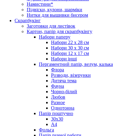
Намистини*
Підвіски, кулони, шарміки
Нитки для вышивки бисером
Скрапбукінг
Заготовки для листівок
Картон, папір для скрапбукінгу
Набори паперу
Набори 22 х 28 см
Набори 30 х 30 см
Набори 12 х 17 см
Набори інші
Пергаментний папір, велум, калька
Флора
Розводи, візерунки
Дитяча тема
Фауна
Чорно-білий
Любов
Разное
Однотонна
Папір поштучно
30х30
А4
Фольга
Папір ручної работи