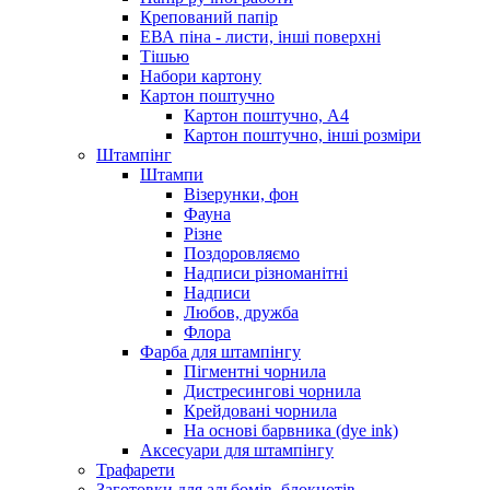
Крепований папір
ЕВА піна - листи, інші поверхні
Тішью
Набори картону
Картон поштучно
Картон поштучно, А4
Картон поштучно, інші розміри
Штампінг
Штампи
Візерунки, фон
Фауна
Різне
Поздоровляємо
Надписи різноманітні
Надписи
Любов, дружба
Флора
Фарба для штампінгу
Пігментні чорнила
Дистресингові чорнила
Крейдовані чорнила
На основі барвника (dye ink)
Аксесуари для штампінгу
Трафарети
Заготовки для альбомів, блокнотів