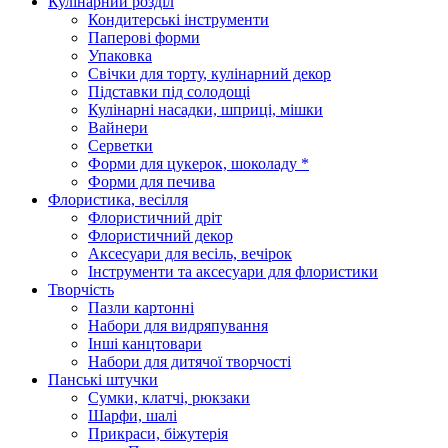
Кулінарний розділ
Кондитерські інструменти
Паперові форми
Упаковка
Свічки для торту, кулінарний декор
Підставки під солодощі
Кулінарні насадки, шприці, мішки
Вайнери
Серветки
Форми для цукерок, шоколаду *
Форми для печива
Флористика, весілля
Флористичний дріт
Флористичний декор
Аксесуари для весіль, вечірок
Інструменти та аксесуари для флористики
Творчість
Пазли картонні
Набори для видряпування
Інші канцтовари
Набори для дитячої творчості
Панські штучки
Сумки, клатчі, рюкзаки
Шарфи, шалі
Прикраси, біжутерія