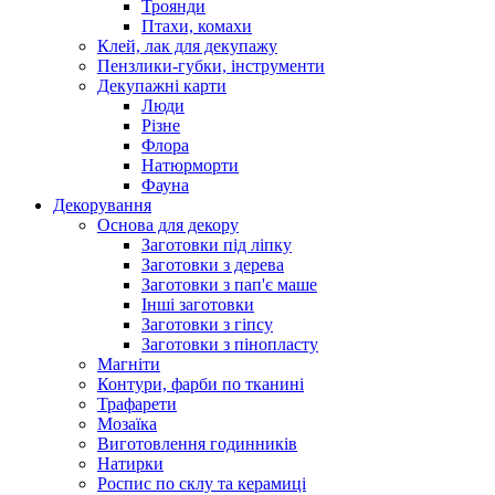
Троянди
Птахи, комахи
Клей, лак для декупажу
Пензлики-губки, інструменти
Декупажні карти
Люди
Різне
Флора
Натюрморти
Фауна
Декорування
Основа для декору
Заготовки під ліпку
Заготовки з дерева
Заготовки з пап'є маше
Інші заготовки
Заготовки з гіпсу
Заготовки з пінопласту
Магніти
Контури, фарби по тканині
Трафарети
Мозаїка
Виготовлення годинників
Натирки
Роспис по склу та керамиці