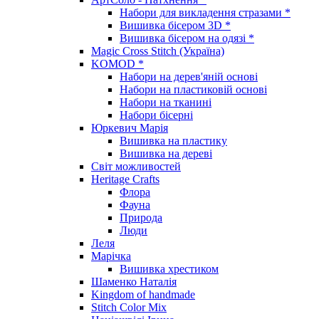
Набори для викладення стразами *
Вишивка бісером 3D *
Вишивка бісером на одязі *
Magic Cross Stitch (Україна)
KOMOD *
Набори на дерев'яній основі
Набори на пластиковій основі
Набори на тканині
Набори бісерні
Юркевич Марія
Вишивка на пластику
Вишивка на дереві
Світ можливостей
Heritage Crafts
Флора
Фауна
Природа
Люди
Леля
Марічка
Вишивка хрестиком
Шаменко Наталія
Kingdom of handmade
Stitch Color Mix