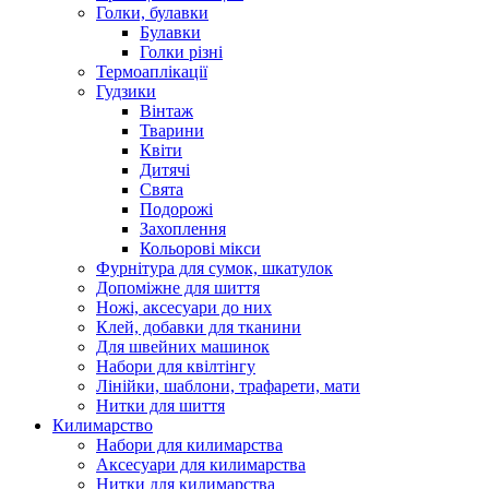
Голки, булавки
Булавки
Голки різні
Термоаплікації
Гудзики
Вінтаж
Тварини
Квіти
Дитячі
Свята
Подорожі
Захоплення
Кольорові мікси
Фурнітура для сумок, шкатулок
Допоміжне для шиття
Ножі, аксесуари до них
Клей, добавки для тканини
Для швейних машинок
Набори для квілтінгу
Лінійки, шаблони, трафарети, мати
Нитки для шиття
Килимарство
Набори для килимарства
Аксесуари для килимарства
Нитки для килимарства