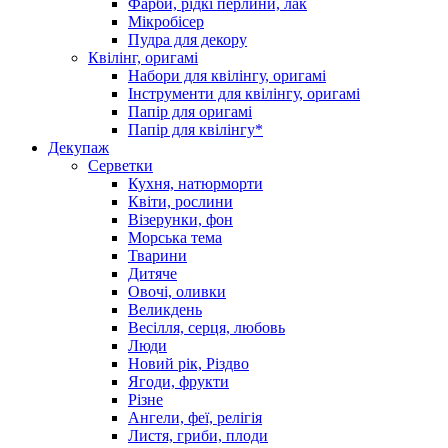
Фарби, рідкі перлини, лак
Мікробісер
Пудра для декору
Квілінг, оригамі
Набори для квілінгу, оригамі
Інструменти для квілінгу, оригамі
Папір для оригамі
Папір для квілінгу*
Декупаж
Серветки
Кухня, натюрморти
Квіти, рослини
Візерунки, фон
Морська тема
Тварини
Дитяче
Овочі, оливки
Великдень
Весілля, серця, любовь
Люди
Новий рік, Різдво
Ягоди, фрукти
Різне
Ангели, феї, релігія
Листя, гриби, плоди