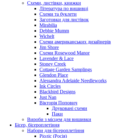
Схеми, листівки, книжки
Література по вишивці
Схеми та буклети
Заготовки для листівок
Mirabilia
Debbie Mumm
Wichelt
Схеми американських дизайнерів
Jim Shore
Cхеми Rosewood Manor
Lavender & Lace
Stoney Creek
Cottage Garden Samplings
Glendon Place
Alessandra Adelaide Needleworks
Ink Circles
Blackbird Designs
Just Nan
Вікторія Попович
Друковані схеми
Паки
Вироби з місцем для вишивки
Бісер, бісероплетіння
Набори для бісероплетіння
Ріоліс (Росія)