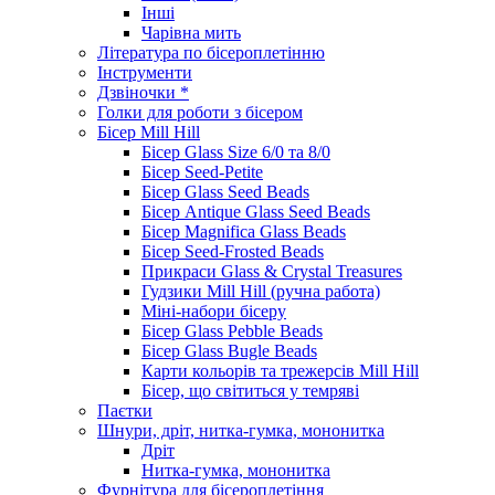
Інші
Чарівна мить
Література по бісероплетінню
Інструменти
Дзвіночки *
Голки для роботи з бісером
Бісер Mill Hill
Бісер Glass Size 6/0 та 8/0
Бісер Seed-Petite
Бісер Glass Seed Beads
Бісер Antique Glass Seed Beads
Бісер Magnifica Glass Beads
Бісер Seed-Frosted Beads
Прикраси Glass & Crystal Treasures
Гудзики Mill Hill (ручна работа)
Міні-набори бісеру
Бісер Glass Pebble Beads
Бісер Glass Bugle Beads
Карти кольорів та трежерсів Mill Hill
Бісер, що світиться у темряві
Паєтки
Шнури, дріт, нитка-гумка, мононитка
Дріт
Нитка-гумка, мононитка
Фурнітура для бісероплетіння