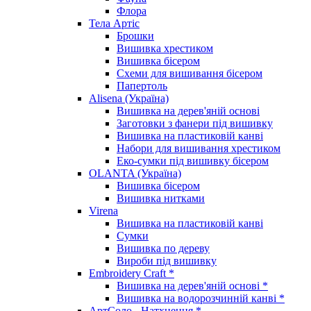
Флора
Тела Артіс
Брошки
Вишивка хрестиком
Вишивка бісером
Схеми для вишивання бісером
Папертоль
Alisena (Україна)
Вишивка на дерев'яній основі
Заготовки з фанери під вишивку
Вишивка на пластиковій канві
Набори для вишивання хрестиком
Еко-сумки під вишивку бісером
OLANTA (Україна)
Вишивка бісером
Вишивка нитками
Virena
Вишивка на пластиковій канві
Сумки
Вишивка по дереву
Вироби під вишивку
Embroidery Craft *
Вишивка на дерев'яній основі *
Вишивка на водорозчинній канві *
АртСоло - Натхнення *