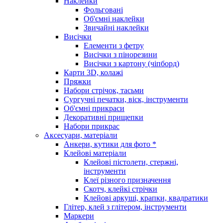
Наклейки
Фольговані
Об'ємні наклейки
Звичайні наклейки
Висічки
Елементи з фетру
Висічки з пінорезини
Висічки з картону (чіпборд)
Карти 3D, колажі
Пряжки
Набори стрічок, тасьми
Сургучні печатки, віск, інструменти
Об'ємні прикраси
Декоративні прищепки
Набори прикрас
Аксесуари, матеріали
Анкери, кутики для фото *
Клейові матеріали
Клейові пістолети, стержні,
інструменти
Клеї різного призначення
Скотч, клейкі стрічки
Клейові аркуші, крапки, квадратики
Глітер, клей з глітером, інструменти
Маркери