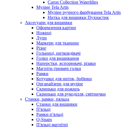
Caron Collection Waterlilies
Муліне Tela Artis
Муліне ручного фарбування Tela Artis
Нитка для вишивки Пухнастик
Аксесуари для вишивки
Оформлення картин
Ножиці
Лупи
Маркери для тканини
Різне
Гольниці, нитковдівачі
Голки для вишивання
Наперстки, вспорювачі, різаки
Магніти-тримачі голки
Рамки
Котушки для ниток, бобінки
Органайзери для муліне
Скриньки для ножиць
Скриньки для рукоділля, смітнички
Станки, рамки, пяльца
Станки для вишивки
П'яльці
Рамки-п'яльці
Q-Snaps
П'яльці магнітні