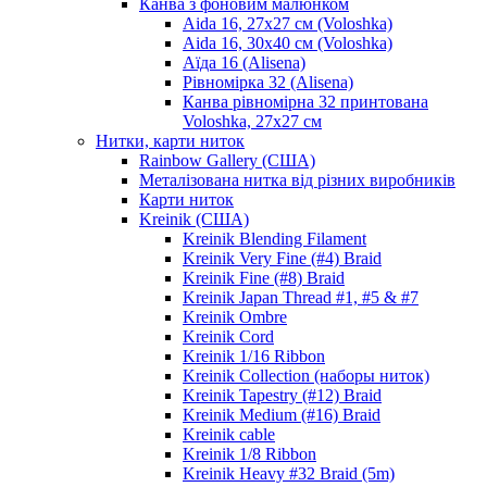
Канва з фоновим малюнком
Aida 16, 27х27 см (Voloshka)
Aida 16, 30х40 см (Voloshka)
Аїда 16 (Alisena)
Рівномірка 32 (Alisena)
Канва рівномірна 32 принтована
Voloshka, 27х27 см
Нитки, карти ниток
Rainbow Gallery (США)
Металізована нитка від різних виробників
Карти ниток
Kreinik (США)
Kreinik Blending Filament
Kreinik Very Fine (#4) Braid
Kreinik Fine (#8) Braid
Kreinik Japan Thread #1, #5 & #7
Kreinik Ombre
Kreinik Cord
Kreinik 1/16 Ribbon
Kreinik Collection (наборы ниток)
Kreinik Tapestry (#12) Braid
Kreinik Medium (#16) Braid
Kreinik cable
Kreinik 1/8 Ribbon
Kreinik Heavy #32 Braid (5m)