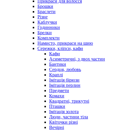
Прикраси для волосся
Брошки
Браслети
Різне
Каблучки
Годинники
Брелки
Комплекти
Намисто, прикраси на шию
Сережки, кліпси, кафи
Кафи
Асиметричні, з двох частин
Бантики
Сердця, любовь
Краплі
Імітація бірюзи
Імітація перлин
Предмети
Комахи
Квадратні, трикутні
Пташки
Імітація золота
Люди, частини тіла
Квіточки різні
Вечірні