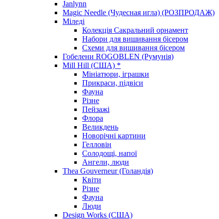
Janlynn
Magic Needle (Чудесная игла) (РОЗПРОДАЖ)
Міледі
Колекція Сакральний орнамент
Набори для вишивання бісером
Схеми для вишивання бісером
Гобелени ROGOBLEN (Румунія)
Mill Hill (США) *
Мініатюри, іграшки
Прикраси, підвіси
Фауна
Різне
Пейзажі
Флора
Великдень
Новорічні картини
Гелловін
Солодощі, напої
Ангели, люди
Thea Gouverneur (Голандія)
Квіти
Різне
Фауна
Люди
Design Works (США)