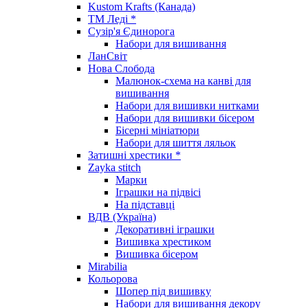
Kustom Krafts (Канада)
ТМ Леді *
Сузір'я Єдинорога
Набори для вишивання
ЛанСвіт
Нова Слобода
Малюнок-схема на канві для
вишивання
Набори для вишивки нитками
Набори для вишивки бісером
Бісерні мініатюри
Набори для шиття ляльок
Затишні хрестики *
Zayka stitch
Марки
Іграшки на підвісі
На підставці
ВДВ (Україна)
Декоративні іграшки
Вишивка хрестиком
Вишивка бісером
Mirabilia
Кольорова
Шопер під вишивку
Набори для вишивання декору