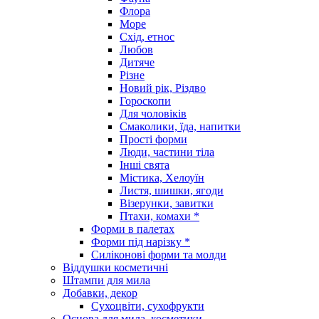
Флора
Море
Схід, етнос
Любов
Дитяче
Різне
Новий рік, Різдво
Гороскопи
Для чоловіків
Смаколики, їда, напитки
Прості форми
Люди, частини тіла
Інші свята
Містика, Хелоуїн
Листя, шишки, ягоди
Візерунки, завитки
Птахи, комахи *
Форми в палетах
Форми під нарізку *
Силіконові форми та молди
Віддушки косметичні
Штампи для мила
Добавки, декор
Сухоцвіти, сухофрукти
Основа для мила, косметики