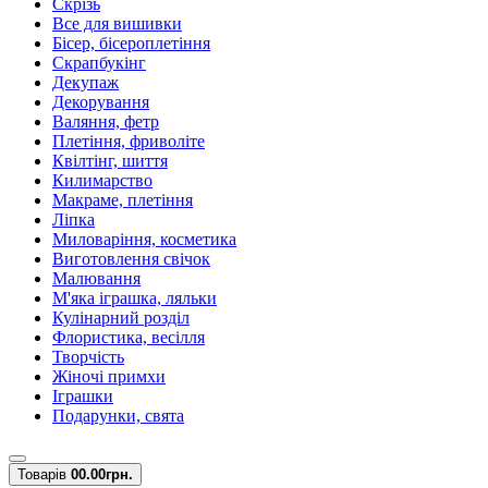
Скрізь
Все для вишивки
Бісер, бісероплетіння
Скрапбукінг
Декупаж
Декорування
Валяння, фетр
Плетіння, фриволіте
Квілтінг, шиття
Килимарство
Макраме, плетіння
Ліпка
Миловаріння, косметика
Виготовлення свічок
Малювання
М'яка іграшка, ляльки
Кулінарний розділ
Флористика, весілля
Творчість
Жіночі примхи
Іграшки
Подарунки, свята
Товарів
0
0.00грн.