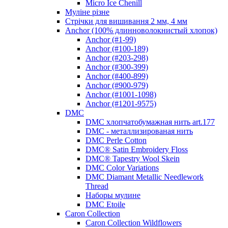
Micro Ice Chenill
Муліне різне
Стрічки для вишивання 2 мм, 4 мм
Anchor (100% длинноволокнистый хлопок)
Anchor (#1-99)
Anchor (#100-189)
Anchor (#203-298)
Anchor (#300-399)
Anchor (#400-899)
Anchor (#900-979)
Anchor (#1001-1098)
Anchor (#1201-9575)
DMC
DMC хлопчатобумажная нить art.177
DMC - металлизированая нить
DMC Perle Cotton
DMC® Satin Embroidery Floss
DMC® Tapestry Wool Skein
DMC Color Variations
DMC Diamant Metallic Needlework
Thread
Наборы мулине
DMC Etoile
Caron Collection
Caron Collection Wildflowers