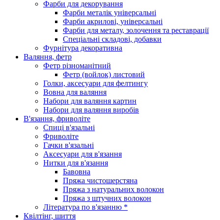
Фарби для декорування
Фарби металік універсальні
Фарби акрилові, універсальні
Фарби для металу, золочення та реставрації
Спеціальні складові, добавки
Фурнітура декоративна
Валяння, фетр
Фетр різноманітний
Фетр (войлок) листовий
Голки, аксесуари для фелтингу
Вовна для валяння
Набори для валяння картин
Набори для валяння виробів
В'язання, фриволіте
Спиці в'язальні
Фриволіте
Гачки в'язальні
Аксесуари для в'язання
Нитки для в'язання
Бавовна
Пряжа чистошерстяна
Пряжа з натуральних волокон
Пряжа з штучних волокон
Література по в'язанню *
Квілтінг, шиття