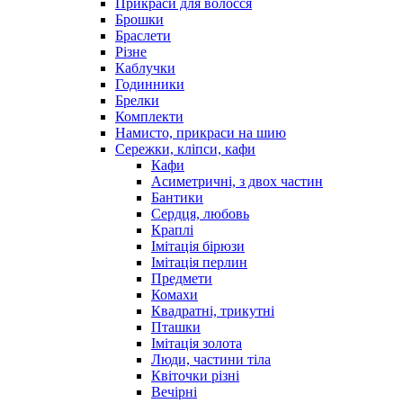
Прикраси для волосся
Брошки
Браслети
Різне
Каблучки
Годинники
Брелки
Комплекти
Намисто, прикраси на шию
Сережки, кліпси, кафи
Кафи
Асиметричні, з двох частин
Бантики
Сердця, любовь
Краплі
Імітація бірюзи
Імітація перлин
Предмети
Комахи
Квадратні, трикутні
Пташки
Імітація золота
Люди, частини тіла
Квіточки різні
Вечірні