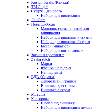
Kustom Krafts (Канада)
ТМ Леді *
Сузір'я Єдинорога
Набори для вишивання
ЛанСвіт
Нова Слобода
Малюнок-схема на канві для
вишивання
Набори для вишивки нитками
Набори для вишивки бісером
Бісерні мініатюри
Набори для шиття ляльок
Затишні хрестики *
Zayka stitch
Марки
Іграшки на підвісі
На підставці
ВДВ (Україна)
Декоративні іграшки
Вишивка хрестиком
Вишивка бісером
Mirabilia
Кольорова
Шопер під вишивку
Набори для вишивання декору