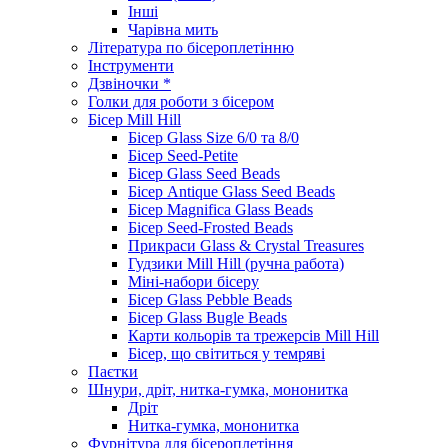
Інші
Чарівна мить
Література по бісероплетінню
Інструменти
Дзвіночки *
Голки для роботи з бісером
Бісер Mill Hill
Бісер Glass Size 6/0 та 8/0
Бісер Seed-Petite
Бісер Glass Seed Beads
Бісер Antique Glass Seed Beads
Бісер Magnifica Glass Beads
Бісер Seed-Frosted Beads
Прикраси Glass & Crystal Treasures
Гудзики Mill Hill (ручна работа)
Міні-набори бісеру
Бісер Glass Pebble Beads
Бісер Glass Bugle Beads
Карти кольорів та трежерсів Mill Hill
Бісер, що світиться у темряві
Паєтки
Шнури, дріт, нитка-гумка, мононитка
Дріт
Нитка-гумка, мононитка
Фурнітура для бісероплетіння