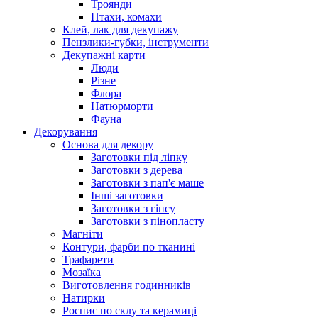
Троянди
Птахи, комахи
Клей, лак для декупажу
Пензлики-губки, інструменти
Декупажні карти
Люди
Різне
Флора
Натюрморти
Фауна
Декорування
Основа для декору
Заготовки під ліпку
Заготовки з дерева
Заготовки з пап'є маше
Інші заготовки
Заготовки з гіпсу
Заготовки з пінопласту
Магніти
Контури, фарби по тканині
Трафарети
Мозаїка
Виготовлення годинників
Натирки
Роспис по склу та керамиці