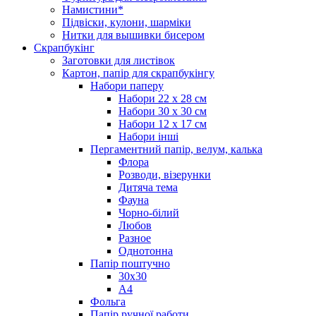
Намистини*
Підвіски, кулони, шарміки
Нитки для вышивки бисером
Скрапбукінг
Заготовки для листівок
Картон, папір для скрапбукінгу
Набори паперу
Набори 22 х 28 см
Набори 30 х 30 см
Набори 12 х 17 см
Набори інші
Пергаментний папір, велум, калька
Флора
Розводи, візерунки
Дитяча тема
Фауна
Чорно-білий
Любов
Разное
Однотонна
Папір поштучно
30х30
А4
Фольга
Папір ручної работи