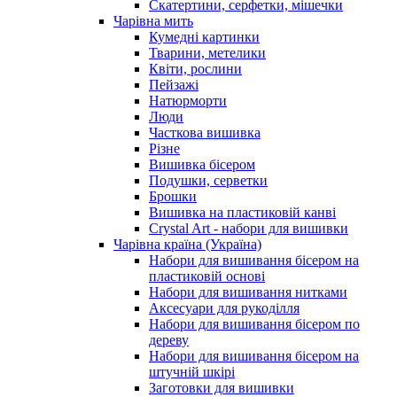
Скатертини, серфетки, мішечки
Чарiвна мить
Кумедні картинки
Тварини, метелики
Квіти, рослини
Пейзажі
Натюрморти
Люди
Часткова вишивка
Різне
Вишивка бісером
Подушки, серветки
Брошки
Вишивка на пластиковій канві
Crystal Art - набори для вишивки
Чарівна країна (Україна)
Набори для вишивання бісером на
пластиковій основі
Набори для вишивання нитками
Аксесуари для рукоділля
Набори для вишивання бісером по
дереву
Набори для вишивання бісером на
штучній шкірі
Заготовки для вишивки