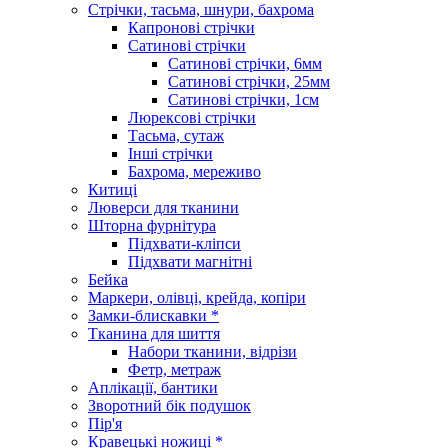
Стрічки, тасьма, шнури, бахрома
Капронові стрічки
Сатинові стрічки
Сатинові стрічки, 6мм
Сатинові стрічки, 25мм
Сатинові стрічки, 1см
Люрексові стрічки
Тасьма, сутаж
Інші стрічки
Бахрома, мереживо
Китиці
Люверси для тканини
Шторна фурнітура
Підхвати-кліпси
Підхвати магнітні
Бейка
Маркери, олівці, крейда, копіри
Замки-блискавки *
Тканина для шиття
Набори тканини, відрізи
Фетр, метраж
Аплікації, бантики
Зворотний бік подушок
Пір'я
Кравецькі ножиці *