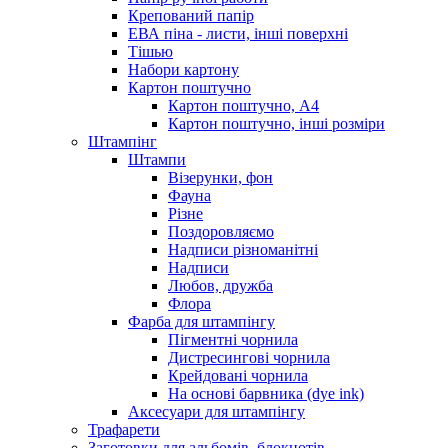
Крепований папір
ЕВА піна - листи, інші поверхні
Тішью
Набори картону
Картон поштучно
Картон поштучно, А4
Картон поштучно, інші розміри
Штампінг
Штампи
Візерунки, фон
Фауна
Різне
Поздоровляємо
Надписи різноманітні
Надписи
Любов, дружба
Флора
Фарба для штампінгу
Пігментні чорнила
Дистресингові чорнила
Крейдовані чорнила
На основі барвника (dye ink)
Аксесуари для штампінгу
Трафарети
Заготовки для альбомів, блокнотів