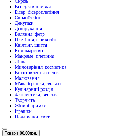
Скрізь
Все для вишивки
Бісер, бісероплетіння
Скрапбукінг
Декупаж
Декорування
Валяння, фетр
Плетіння, фриволіте
Квілтінг, шиття
Килимарство
Макраме, плетіння
Ліпка
Миловаріння, косметика
Виготовлення свічок
Малювання
М'яка іграшка, ляльки
Кулінарний розділ
Флористика, весілля
Творчість
Жіночі примхи
Іграшки
Подарунки, свята
Товарів
0
0.00грн.