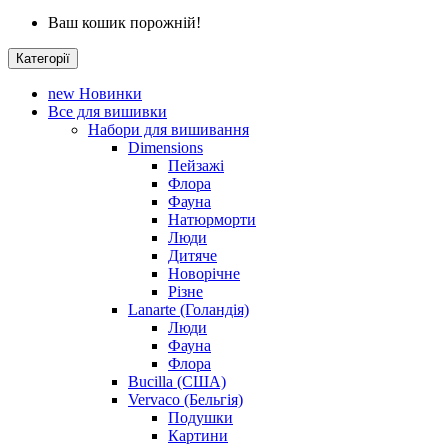
Ваш кошик порожній!
Категорії
new
Новинки
Все для вишивки
Набори для вишивання
Dimensions
Пейзажі
Флора
Фауна
Натюрморти
Люди
Дитяче
Новорічне
Різне
Lanarte (Голандія)
Люди
Фауна
Флора
Bucilla (США)
Vervaco (Бельгія)
Подушки
Картини