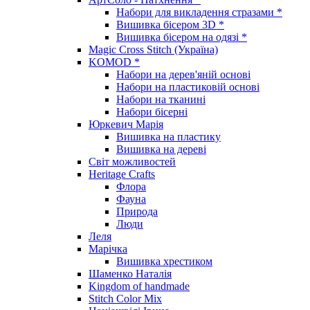
Набори для викладення стразами *
Вишивка бісером 3D *
Вишивка бісером на одязі *
Magic Cross Stitch (Україна)
KOMOD *
Набори на дерев'яній основі
Набори на пластиковій основі
Набори на тканині
Набори бісерні
Юркевич Марія
Вишивка на пластику
Вишивка на дереві
Світ можливостей
Heritage Crafts
Флора
Фауна
Природа
Люди
Леля
Марічка
Вишивка хрестиком
Шаменко Наталія
Kingdom of handmade
Stitch Color Mix