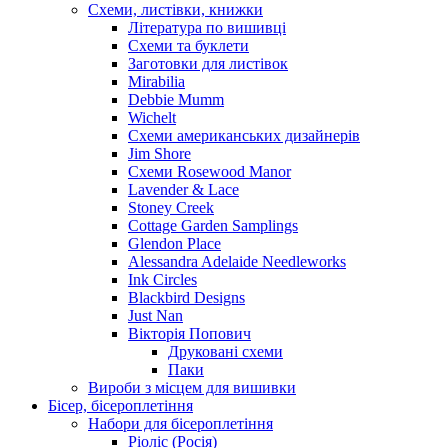
Схеми, листівки, книжки
Література по вишивці
Схеми та буклети
Заготовки для листівок
Mirabilia
Debbie Mumm
Wichelt
Схеми американських дизайнерів
Jim Shore
Cхеми Rosewood Manor
Lavender & Lace
Stoney Creek
Cottage Garden Samplings
Glendon Place
Alessandra Adelaide Needleworks
Ink Circles
Blackbird Designs
Just Nan
Вікторія Попович
Друковані схеми
Паки
Вироби з місцем для вишивки
Бісер, бісероплетіння
Набори для бісероплетіння
Ріоліс (Росія)