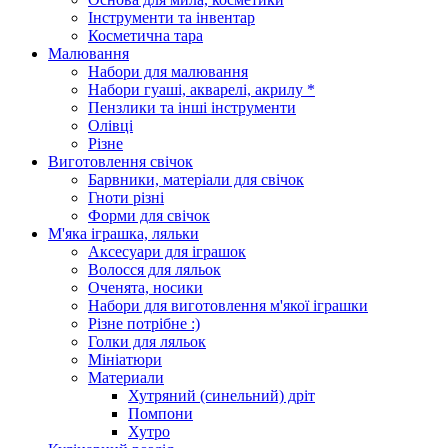
Інструменти та інвентар
Косметична тара
Малювання
Набори для малювання
Набори гуаші, акварелі, акрилу *
Пензлики та інші інструменти
Олівці
Різне
Виготовлення свічок
Барвники, матеріали для свічок
Гноти різні
Форми для свічок
М'яка іграшка, ляльки
Аксесуари для іграшок
Волосся для ляльок
Оченята, носики
Набори для виготовлення м'якої іграшки
Різне потрібне :)
Голки для ляльок
Мініатюри
Материали
Хутряний (синельний) дріт
Помпони
Хутро