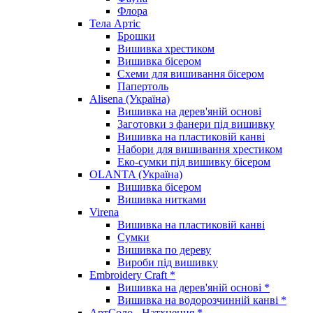
Флора
Тела Артіс
Брошки
Вишивка хрестиком
Вишивка бісером
Схеми для вишивання бісером
Папертоль
Alisena (Україна)
Вишивка на дерев'яній основі
Заготовки з фанери під вишивку
Вишивка на пластиковій канві
Набори для вишивання хрестиком
Еко-сумки під вишивку бісером
OLANTA (Україна)
Вишивка бісером
Вишивка нитками
Virena
Вишивка на пластиковій канві
Сумки
Вишивка по дереву
Вироби під вишивку
Embroidery Craft *
Вишивка на дерев'яній основі *
Вишивка на водорозчинній канві *
АртСоло - Натхнення *