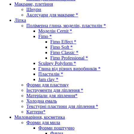
Макраме, плетіння
Шнури
Аксесуари для макраме *
Ліпка
Полімерна глина, моделін, пластилін *
Моделін Cernit *
Fimo *
Fimo Effect *
Fimo Soft *
Fimo Classic *
Fimo Professional *
Sculpey Polyform *
Глина від різних виробників *
Пластилін *
Jam clay *
Форми для пластику
Інструменти для ліплення *
Матеріали для ліплення*
Холодна емаль
Текстурні пластини для ліплення *
Каттери*
Миловаріння, косметика
Форми для мила
Форми поштучно
Фауна