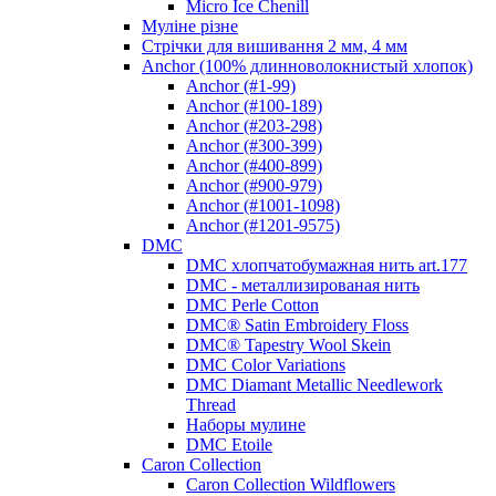
Micro Ice Chenill
Муліне різне
Стрічки для вишивання 2 мм, 4 мм
Anchor (100% длинноволокнистый хлопок)
Anchor (#1-99)
Anchor (#100-189)
Anchor (#203-298)
Anchor (#300-399)
Anchor (#400-899)
Anchor (#900-979)
Anchor (#1001-1098)
Anchor (#1201-9575)
DMC
DMC хлопчатобумажная нить art.177
DMC - металлизированая нить
DMC Perle Cotton
DMC® Satin Embroidery Floss
DMC® Tapestry Wool Skein
DMC Color Variations
DMC Diamant Metallic Needlework
Thread
Наборы мулине
DMC Etoile
Caron Collection
Caron Collection Wildflowers