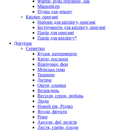
Фарби, рідкі перлини, лак
Мікробісер
Пудра для декору
Квілінг, оригамі
Набори для квілінгу, оригамі
Інструменти для квілінгу, оригамі
Папір для оригамі
Папір для квілінгу*
Декупаж
Серветки
Кухня, натюрморти
Квіти, рослини
Візерунки, фон
Морська тема
Тварини
Дитяче
Овочі, оливки
Великдень
Весілля, серця, любовь
Люди
Новий рік, Різдво
Ягоди, фрукти
Різне
Ангели, феї, релігія
Листя, гриби, плоди