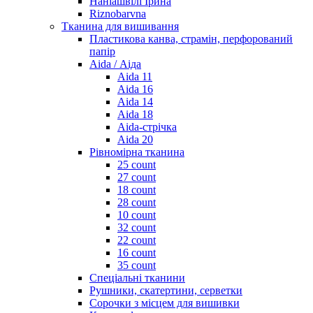
Наніашвілі Ірина
Riznobarvna
Тканина для вишивання
Пластикова канва, страмін, перфорований
папір
Aida / Аіда
Aida 11
Aida 16
Aida 14
Aida 18
Aida-стрічка
Aida 20
Рівномірна тканина
25 count
27 count
18 count
28 count
10 count
32 count
22 count
16 count
35 count
Спеціальні тканини
Рушники, скатертини, серветки
Сорочки з місцем для вишивки