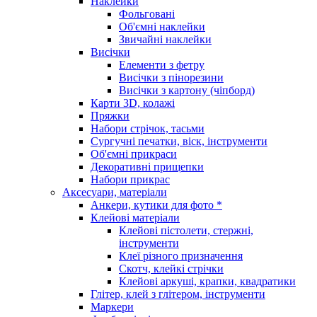
Наклейки
Фольговані
Об'ємні наклейки
Звичайні наклейки
Висічки
Елементи з фетру
Висічки з пінорезини
Висічки з картону (чіпборд)
Карти 3D, колажі
Пряжки
Набори стрічок, тасьми
Сургучні печатки, віск, інструменти
Об'ємні прикраси
Декоративні прищепки
Набори прикрас
Аксесуари, матеріали
Анкери, кутики для фото *
Клейові матеріали
Клейові пістолети, стержні,
інструменти
Клеї різного призначення
Скотч, клейкі стрічки
Клейові аркуші, крапки, квадратики
Глітер, клей з глітером, інструменти
Маркери