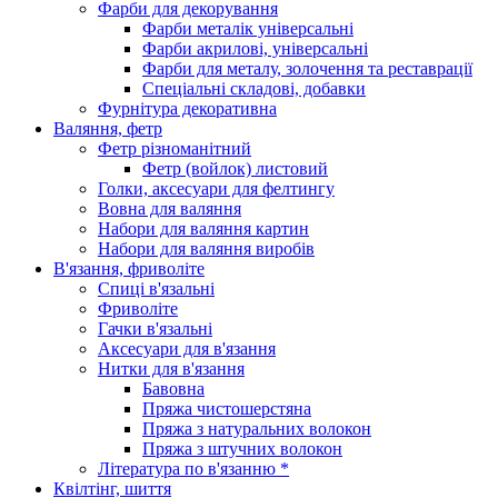
Фарби для декорування
Фарби металік універсальні
Фарби акрилові, універсальні
Фарби для металу, золочення та реставрації
Спеціальні складові, добавки
Фурнітура декоративна
Валяння, фетр
Фетр різноманітний
Фетр (войлок) листовий
Голки, аксесуари для фелтингу
Вовна для валяння
Набори для валяння картин
Набори для валяння виробів
В'язання, фриволіте
Спиці в'язальні
Фриволіте
Гачки в'язальні
Аксесуари для в'язання
Нитки для в'язання
Бавовна
Пряжа чистошерстяна
Пряжа з натуральних волокон
Пряжа з штучних волокон
Література по в'язанню *
Квілтінг, шиття