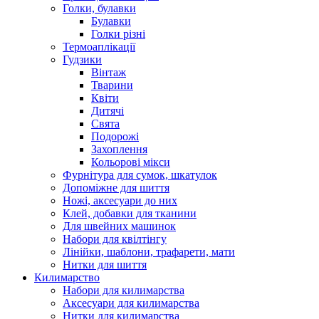
Голки, булавки
Булавки
Голки різні
Термоаплікації
Гудзики
Вінтаж
Тварини
Квіти
Дитячі
Свята
Подорожі
Захоплення
Кольорові мікси
Фурнітура для сумок, шкатулок
Допоміжне для шиття
Ножі, аксесуари до них
Клей, добавки для тканини
Для швейних машинок
Набори для квілтінгу
Лінійки, шаблони, трафарети, мати
Нитки для шиття
Килимарство
Набори для килимарства
Аксесуари для килимарства
Нитки для килимарства