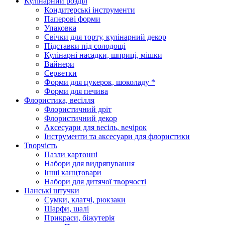
Кулінарний розділ
Кондитерські інструменти
Паперові форми
Упаковка
Свічки для торту, кулінарний декор
Підставки під солодощі
Кулінарні насадки, шприці, мішки
Вайнери
Серветки
Форми для цукерок, шоколаду *
Форми для печива
Флористика, весілля
Флористичний дріт
Флористичний декор
Аксесуари для весіль, вечірок
Інструменти та аксесуари для флористики
Творчість
Пазли картонні
Набори для видряпування
Інші канцтовари
Набори для дитячої творчості
Панські штучки
Сумки, клатчі, рюкзаки
Шарфи, шалі
Прикраси, біжутерія