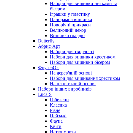
Набори для вишивки нитками та
бісером
Іграшки у пластику
Панорамна вишивка
Новорічні прикраси
Великодній декор
Вишивка гладдю
Butterfly
Абрис-Арт
Набори для творчості
Набори для вишивки хрестиком
Набори для вишивки бісером
ФрузелОк
На дерев'яній основі
Набори для вишивання хрестиком
На пластиковій основі
Набори інших виробників
Luca-S
Гобелени
Класика
Різне
Пейзажі
Фауна
Квіти
Натюрморти