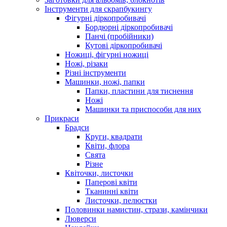
Інструменти для скрапбукингу
Фігурні діркопробивачі
Бордюрні діркопробивачі
Панчі (пробійники)
Кутові діркопробивачі
Ножиці, фігурні ножиці
Ножі, різаки
Різні інструменти
Машинки, ножі, папки
Папки, пластини для тиснення
Ножі
Машинки та приспособи для них
Прикраси
Брадси
Круги, квадрати
Квіти, флора
Свята
Різне
Квіточки, листочки
Паперові квіти
Тканинні квіти
Листочки, пелюстки
Половинки намистин, стрази, камінчики
Люверси