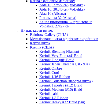
Канва з фоновим малюнком
Aida 16, 27х27 см (Voloshka)
Aida 16, 30х40 см (Voloshka)
Аїда 16 (Alisena)
Рівномірка 32 (Alisena)
Канва рівномірна 32 принтована
Voloshka, 27х27 см
Нитки, карти ниток
Rainbow Gallery (США)
Металізована нитка від різних виробників
Карти ниток
Kreinik (США)
Kreinik Blending Filament
Kreinik Very Fine (#4) Braid
Kreinik Fine (#8) Braid
Kreinik Japan Thread #1, #5 & #7
Kreinik Ombre
Kreinik Cord
Kreinik 1/16 Ribbon
Kreinik Collection (наборы ниток)
Kreinik Tapestry (#12) Braid
Kreinik Medium (#16) Braid
Kreinik cable
Kreinik 1/8 Ribbon
Kreinik Heavy #32 Braid (5m)