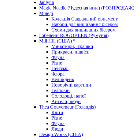
Janlynn
Magic Needle (Чудесная игла) (РОЗПРОДАЖ)
Міледі
Колекція Сакральний орнамент
Набори для вишивання бісером
Схеми для вишивання бісером
Гобелени ROGOBLEN (Румунія)
Mill Hill (США) *
Мініатюри, іграшки
Прикраси, підвіси
Фауна
Різне
Пейзажі
Флора
Великдень
Новорічні картини
Гелловін
Солодощі, напої
Ангели, люди
Thea Gouverneur (Голандія)
Квіти
Різне
Фауна
Люди
Design Works (США)