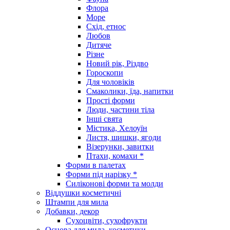
Флора
Море
Схід, етнос
Любов
Дитяче
Різне
Новий рік, Різдво
Гороскопи
Для чоловіків
Смаколики, їда, напитки
Прості форми
Люди, частини тіла
Інші свята
Містика, Хелоуїн
Листя, шишки, ягоди
Візерунки, завитки
Птахи, комахи *
Форми в палетах
Форми під нарізку *
Силіконові форми та молди
Віддушки косметичні
Штампи для мила
Добавки, декор
Сухоцвіти, сухофрукти
Основа для мила, косметики