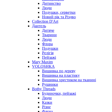
Дитинство
Люди
Подушки, серветки
Новий рік та Різдво
Collection D'Art
Дантель
Дитяче
Тварини
Люди
Флора
Подушки
Релігія
Пейзажі
Mary Maxim
VOLOSHKA
Вишивка по дереву
Вишивка на пластику
Вишивка хрестиком на тканині
Рушники
Bothy Threads
Будиночки, пейзажі
Люди
Казки
Різне
Фауна