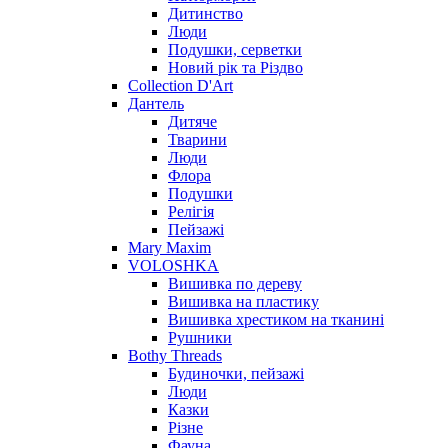
Дитинство
Люди
Подушки, серветки
Новий рік та Різдво
Collection D'Art
Дантель
Дитяче
Тварини
Люди
Флора
Подушки
Релігія
Пейзажі
Mary Maxim
VOLOSHKA
Вишивка по дереву
Вишивка на пластику
Вишивка хрестиком на тканині
Рушники
Bothy Threads
Будиночки, пейзажі
Люди
Казки
Різне
Фауна