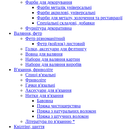
Фарби для декорування
Фарби металік універсальні
Фарби акрилові, універсальні
Фарби для металу, золочення та реставрації
Спеціальні складові, добавки
Фурнітура декоративна
Валяння, фетр
Фетр різноманітний
Фетр (войлок) листовий
Голки, аксесуари для фелтингу
Вовна для валяння
Набори для валяння картин
Набори для валяння виробів
В'язання, фриволіте
Спиці в'язальні
Фриволіте
Гачки в'язальні
Аксесуари для в'язання
Нитки для в'язання
Бавовна
Пряжа чистошерстяна
Пряжа з натуральних волокон
Пряжа з штучних волокон
Література по в'язанню *
Квілтінг, шиття