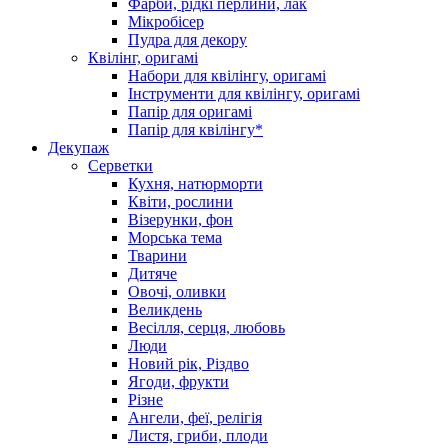
Фарби, рідкі перлини, лак
Мікробісер
Пудра для декору
Квілінг, оригамі
Набори для квілінгу, оригамі
Інструменти для квілінгу, оригамі
Папір для оригамі
Папір для квілінгу*
Декупаж
Серветки
Кухня, натюрморти
Квіти, рослини
Візерунки, фон
Морська тема
Тварини
Дитяче
Овочі, оливки
Великдень
Весілля, серця, любовь
Люди
Новий рік, Різдво
Ягоди, фрукти
Різне
Ангели, феї, релігія
Листя, гриби, плоди