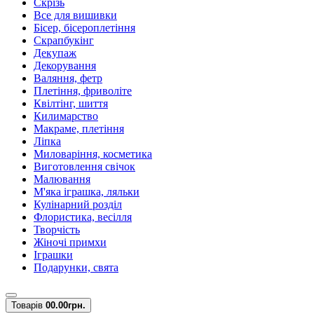
Скрізь
Все для вишивки
Бісер, бісероплетіння
Скрапбукінг
Декупаж
Декорування
Валяння, фетр
Плетіння, фриволіте
Квілтінг, шиття
Килимарство
Макраме, плетіння
Ліпка
Миловаріння, косметика
Виготовлення свічок
Малювання
М'яка іграшка, ляльки
Кулінарний розділ
Флористика, весілля
Творчість
Жіночі примхи
Іграшки
Подарунки, свята
Товарів
0
0.00грн.