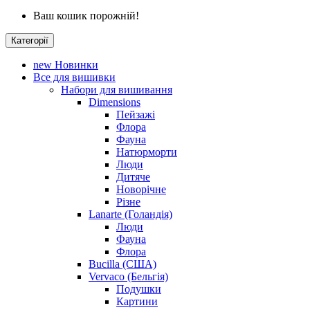
Ваш кошик порожній!
Категорії
new
Новинки
Все для вишивки
Набори для вишивання
Dimensions
Пейзажі
Флора
Фауна
Натюрморти
Люди
Дитяче
Новорічне
Різне
Lanarte (Голандія)
Люди
Фауна
Флора
Bucilla (США)
Vervaco (Бельгія)
Подушки
Картини