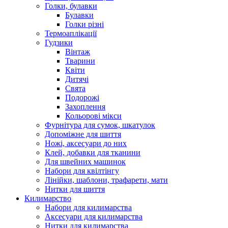
Голки, булавки
Булавки
Голки різні
Термоаплікації
Гудзики
Вінтаж
Тварини
Квіти
Дитячі
Свята
Подорожі
Захоплення
Кольорові мікси
Фурнітура для сумок, шкатулок
Допоміжне для шиття
Ножі, аксесуари до них
Клей, добавки для тканини
Для швейних машинок
Набори для квілтінгу
Лінійки, шаблони, трафарети, мати
Нитки для шиття
Килимарство
Набори для килимарства
Аксесуари для килимарства
Нитки для килимарства