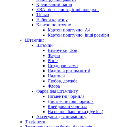
Крепований папір
ЕВА піна - листи, інші поверхні
Тішью
Набори картону
Картон поштучно
Картон поштучно, А4
Картон поштучно, інші розміри
Штампінг
Штампи
Візерунки, фон
Фауна
Різне
Поздоровляємо
Надписи різноманітні
Надписи
Любов, дружба
Флора
Фарба для штампінгу
Пігментні чорнила
Дистресингові чорнила
Крейдовані чорнила
На основі барвника (dye ink)
Аксесуари для штампінгу
Трафарети
Заготовки для альбомів, блокнотів