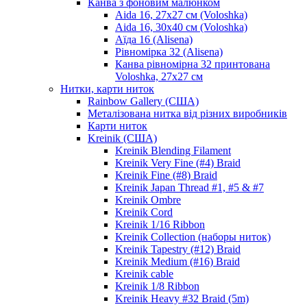
Канва з фоновим малюнком
Aida 16, 27х27 см (Voloshka)
Aida 16, 30х40 см (Voloshka)
Аїда 16 (Alisena)
Рівномірка 32 (Alisena)
Канва рівномірна 32 принтована
Voloshka, 27х27 см
Нитки, карти ниток
Rainbow Gallery (США)
Металізована нитка від різних виробників
Карти ниток
Kreinik (США)
Kreinik Blending Filament
Kreinik Very Fine (#4) Braid
Kreinik Fine (#8) Braid
Kreinik Japan Thread #1, #5 & #7
Kreinik Ombre
Kreinik Cord
Kreinik 1/16 Ribbon
Kreinik Collection (наборы ниток)
Kreinik Tapestry (#12) Braid
Kreinik Medium (#16) Braid
Kreinik cable
Kreinik 1/8 Ribbon
Kreinik Heavy #32 Braid (5m)