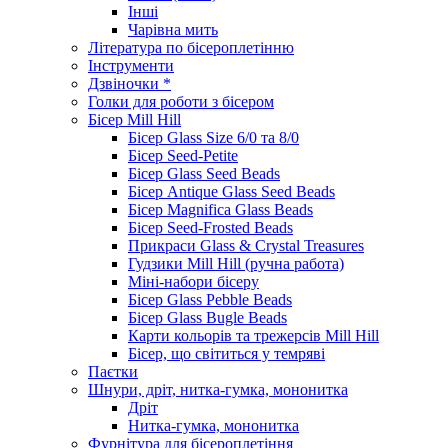
Інші
Чарівна мить
Література по бісероплетінню
Інструменти
Дзвіночки *
Голки для роботи з бісером
Бісер Mill Hill
Бісер Glass Size 6/0 та 8/0
Бісер Seed-Petite
Бісер Glass Seed Beads
Бісер Antique Glass Seed Beads
Бісер Magnifica Glass Beads
Бісер Seed-Frosted Beads
Прикраси Glass & Crystal Treasures
Гудзики Mill Hill (ручна работа)
Міні-набори бісеру
Бісер Glass Pebble Beads
Бісер Glass Bugle Beads
Карти кольорів та трежерсів Mill Hill
Бісер, що світиться у темряві
Паєтки
Шнури, дріт, нитка-гумка, мононитка
Дріт
Нитка-гумка, мононитка
Фурнітура для бісероплетіння