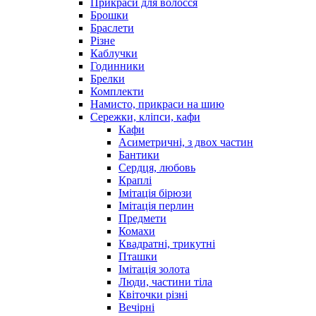
Прикраси для волосся
Брошки
Браслети
Різне
Каблучки
Годинники
Брелки
Комплекти
Намисто, прикраси на шию
Сережки, кліпси, кафи
Кафи
Асиметричні, з двох частин
Бантики
Сердця, любовь
Краплі
Імітація бірюзи
Імітація перлин
Предмети
Комахи
Квадратні, трикутні
Пташки
Імітація золота
Люди, частини тіла
Квіточки різні
Вечірні