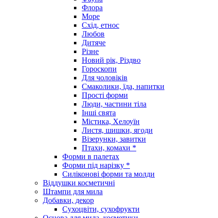
Флора
Море
Схід, етнос
Любов
Дитяче
Різне
Новий рік, Різдво
Гороскопи
Для чоловіків
Смаколики, їда, напитки
Прості форми
Люди, частини тіла
Інші свята
Містика, Хелоуїн
Листя, шишки, ягоди
Візерунки, завитки
Птахи, комахи *
Форми в палетах
Форми під нарізку *
Силіконові форми та молди
Віддушки косметичні
Штампи для мила
Добавки, декор
Сухоцвіти, сухофрукти
Основа для мила, косметики