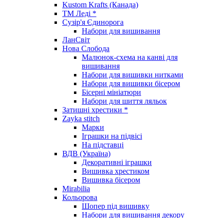
Kustom Krafts (Канада)
ТМ Леді *
Сузір'я Єдинорога
Набори для вишивання
ЛанСвіт
Нова Слобода
Малюнок-схема на канві для
вишивання
Набори для вишивки нитками
Набори для вишивки бісером
Бісерні мініатюри
Набори для шиття ляльок
Затишні хрестики *
Zayka stitch
Марки
Іграшки на підвісі
На підставці
ВДВ (Україна)
Декоративні іграшки
Вишивка хрестиком
Вишивка бісером
Mirabilia
Кольорова
Шопер під вишивку
Набори для вишивання декору