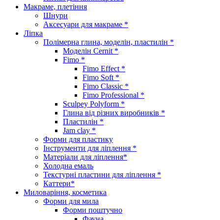
Макраме, плетіння
Шнури
Аксесуари для макраме *
Ліпка
Полімерна глина, моделін, пластилін *
Моделін Cernit *
Fimo *
Fimo Effect *
Fimo Soft *
Fimo Classic *
Fimo Professional *
Sculpey Polyform *
Глина від різних виробників *
Пластилін *
Jam clay *
Форми для пластику
Інструменти для ліплення *
Матеріали для ліплення*
Холодна емаль
Текстурні пластини для ліплення *
Каттери*
Миловаріння, косметика
Форми для мила
Форми поштучно
Фауна