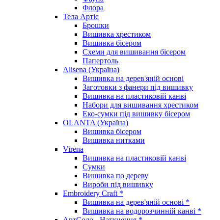
Флора
Тела Артіс
Брошки
Вишивка хрестиком
Вишивка бісером
Схеми для вишивання бісером
Папертоль
Alisena (Україна)
Вишивка на дерев'яній основі
Заготовки з фанери під вишивку
Вишивка на пластиковій канві
Набори для вишивання хрестиком
Еко-сумки під вишивку бісером
OLANTA (Україна)
Вишивка бісером
Вишивка нитками
Virena
Вишивка на пластиковій канві
Сумки
Вишивка по дереву
Вироби під вишивку
Embroidery Craft *
Вишивка на дерев'яній основі *
Вишивка на водорозчинній канві *
АртСоло - Натхнення *