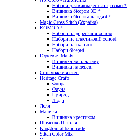
Набори для викладення стразами *
Вишивка бісером 3D *
Вишивка бісером на одязі *
Magic Cross Stitch (Україна)
KOMOD *
Набори на дерев'яній основі
Набори на пластиковій основі
Набори на тканині
Набори бісерні
Юркевич Марія
Вишивка на пластику
Вишивка на дереві
Світ можливостей
Heritage Crafts
Флора
Фауна
Природа
Люди
Леля
Марічка
Вишивка хрестиком
Шаменко Наталія
Kingdom of handmade
Stitch Color Mix