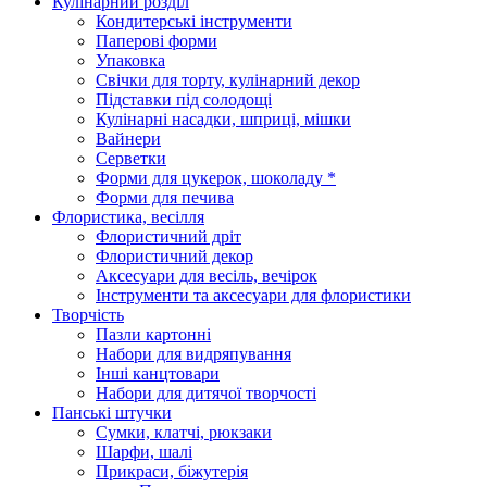
Кулінарний розділ
Кондитерські інструменти
Паперові форми
Упаковка
Свічки для торту, кулінарний декор
Підставки під солодощі
Кулінарні насадки, шприці, мішки
Вайнери
Серветки
Форми для цукерок, шоколаду *
Форми для печива
Флористика, весілля
Флористичний дріт
Флористичний декор
Аксесуари для весіль, вечірок
Інструменти та аксесуари для флористики
Творчість
Пазли картонні
Набори для видряпування
Інші канцтовари
Набори для дитячої творчості
Панські штучки
Сумки, клатчі, рюкзаки
Шарфи, шалі
Прикраси, біжутерія