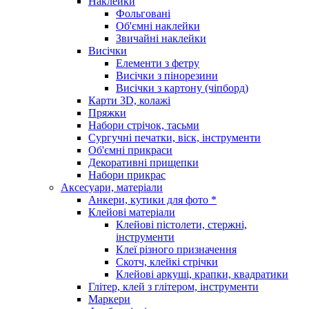
Наклейки
Фольговані
Об'ємні наклейки
Звичайні наклейки
Висічки
Елементи з фетру
Висічки з пінорезини
Висічки з картону (чіпборд)
Карти 3D, колажі
Пряжки
Набори стрічок, тасьми
Сургучні печатки, віск, інструменти
Об'ємні прикраси
Декоративні прищепки
Набори прикрас
Аксесуари, матеріали
Анкери, кутики для фото *
Клейові матеріали
Клейові пістолети, стержні,
інструменти
Клеї різного призначення
Скотч, клейкі стрічки
Клейові аркуші, крапки, квадратики
Глітер, клей з глітером, інструменти
Маркери