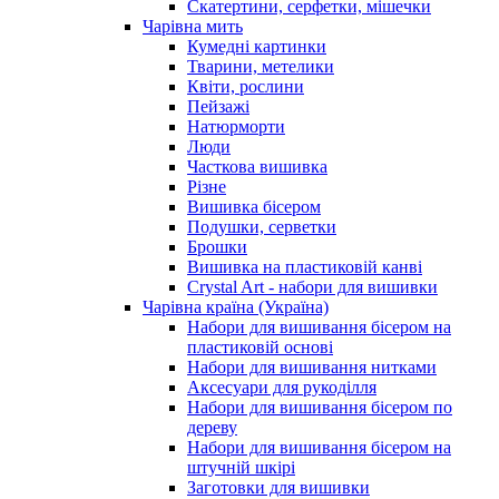
Скатертини, серфетки, мішечки
Чарiвна мить
Кумедні картинки
Тварини, метелики
Квіти, рослини
Пейзажі
Натюрморти
Люди
Часткова вишивка
Різне
Вишивка бісером
Подушки, серветки
Брошки
Вишивка на пластиковій канві
Crystal Art - набори для вишивки
Чарівна країна (Україна)
Набори для вишивання бісером на
пластиковій основі
Набори для вишивання нитками
Аксесуари для рукоділля
Набори для вишивання бісером по
дереву
Набори для вишивання бісером на
штучній шкірі
Заготовки для вишивки