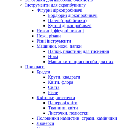
Інструменти для скрапбукингу
Фігурні діркопробивачі
Бордюрні діркопробивачі
Панчі (пробійники)
Кутові діркопробивачі
Ножиці, фігурні ножиці
Ножі, різаки
Різні інструменти
Машинки, ножі, папки
Папки, пластини для тиснення
Ножі
Машинки та приспособи для них
Прикраси
Брадси
Круги, квадрати
Квіти, флора
Свята
Різне
Квіточки, листочки
Паперові квіти
Тканинні квіти
Листочки, пелюстки
Половинки намистин, стрази, камінчики
Люверси