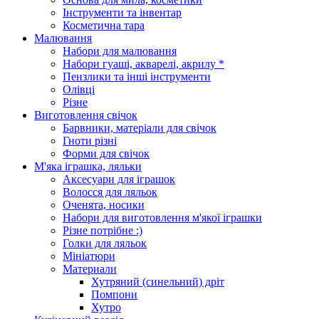
Інструменти та інвентар
Косметична тара
Малювання
Набори для малювання
Набори гуаші, акварелі, акрилу *
Пензлики та інші інструменти
Олівці
Різне
Виготовлення свічок
Барвники, матеріали для свічок
Гноти різні
Форми для свічок
М'яка іграшка, ляльки
Аксесуари для іграшок
Волосся для ляльок
Оченята, носики
Набори для виготовлення м'якої іграшки
Різне потрібне :)
Голки для ляльок
Мініатюри
Материали
Хутряний (синельний) дріт
Помпони
Хутро