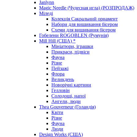
Janlynn
Magic Needle (Чудесная игла) (РОЗПРОДАЖ)
Міледі
Колекція Сакральний орнамент
Набори для вишивання бісером
Схеми для вишивання бісером
Гобелени ROGOBLEN (Румунія)
Mill Hill (США) *
Мініатюри, іграшки
Прикраси, підвіси
Фауна
Різне
Пейзажі
Флора
Великдень
Новорічні картини
Гелловін
Солодощі, напої
Ангели, люди
Thea Gouverneur (Голандія)
Квіти
Різне
Фауна
Люди
Design Works (США)