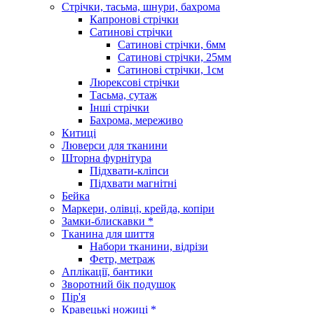
Стрічки, тасьма, шнури, бахрома
Капронові стрічки
Сатинові стрічки
Сатинові стрічки, 6мм
Сатинові стрічки, 25мм
Сатинові стрічки, 1см
Люрексові стрічки
Тасьма, сутаж
Інші стрічки
Бахрома, мереживо
Китиці
Люверси для тканини
Шторна фурнітура
Підхвати-кліпси
Підхвати магнітні
Бейка
Маркери, олівці, крейда, копіри
Замки-блискавки *
Тканина для шиття
Набори тканини, відрізи
Фетр, метраж
Аплікації, бантики
Зворотний бік подушок
Пір'я
Кравецькі ножиці *