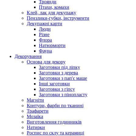
Троянди
Птахи, комахи
Клей, лак для декупажу
Пензлики-губки, інструменти
Декупажні карти
Люди
Різне
Флора
Натюрморти
Фауна
Декорування
Основа для декору
Заготовки під ліпку
Заготовки з дерева
Заготовки з пап'є маше
Інші заготовки
Заготовки з гіпсу
Заготовки з пінопласту
Магніти
Контури, фарби по тканині
Трафарети
Мозаїка
Виготовлення годинників
Натирки
Роспис по склу та керамиці