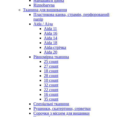
Наніашвілі Ірина
Riznobarvna
Тканина для вишивання
Пластикова канва, страмін, перфорований
папір
Aida / Аіда
Aida 11
Aida 16
Aida 14
Aida 18
Aida-стрічка
Aida 20
Рівномірна тканина
25 count
27 count
18 count
28 count
10 count
32 count
22 count
16 count
35 count
Спеціальні тканини
Рушники, скатертини, серветки
Сорочки з місцем для вишивки