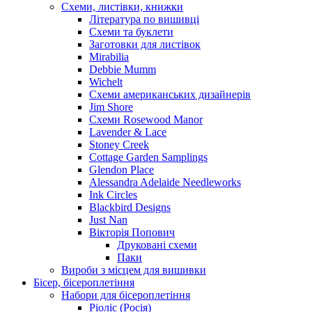
Схеми, листівки, книжки
Література по вишивці
Схеми та буклети
Заготовки для листівок
Mirabilia
Debbie Mumm
Wichelt
Схеми американських дизайнерів
Jim Shore
Cхеми Rosewood Manor
Lavender & Lace
Stoney Creek
Cottage Garden Samplings
Glendon Place
Alessandra Adelaide Needleworks
Ink Circles
Blackbird Designs
Just Nan
Вікторія Попович
Друковані схеми
Паки
Вироби з місцем для вишивки
Бісер, бісероплетіння
Набори для бісероплетіння
Ріоліс (Росія)