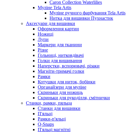
Caron Collection Waterlilies
Муліне Tela Artis
Муліне ручного фарбування Tela Artis
Нитка для вишивки Пухнастик
Аксесуари для вишивки
Оформлення картин
Ножиці
Лупи
Маркери для тканини
Різне
Гольниці, нитковдівачі
Голки для вишивання
Наперстки, вспорювачі, різаки
Магніти-тримачі голки
Рамки
Котушки для ниток, бобінки
Органайзери для муліне
Скриньки для ножиць
Скриньки для рукоділля, смітнички
Станки, рамки, пяльца
Станки для вишивки
П'яльці
Рамки-п'яльці
Q-Snaps
П'яльці магнітні