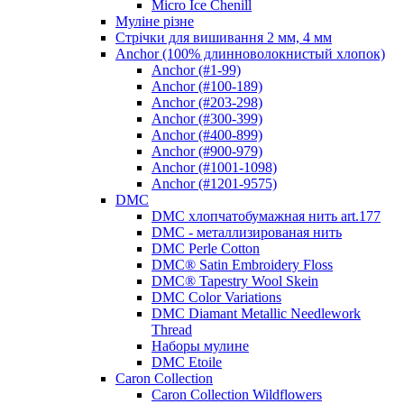
Micro Ice Chenill
Муліне різне
Стрічки для вишивання 2 мм, 4 мм
Anchor (100% длинноволокнистый хлопок)
Anchor (#1-99)
Anchor (#100-189)
Anchor (#203-298)
Anchor (#300-399)
Anchor (#400-899)
Anchor (#900-979)
Anchor (#1001-1098)
Anchor (#1201-9575)
DMC
DMC хлопчатобумажная нить art.177
DMC - металлизированая нить
DMC Perle Cotton
DMC® Satin Embroidery Floss
DMC® Tapestry Wool Skein
DMC Color Variations
DMC Diamant Metallic Needlework
Thread
Наборы мулине
DMC Etoile
Caron Collection
Caron Collection Wildflowers