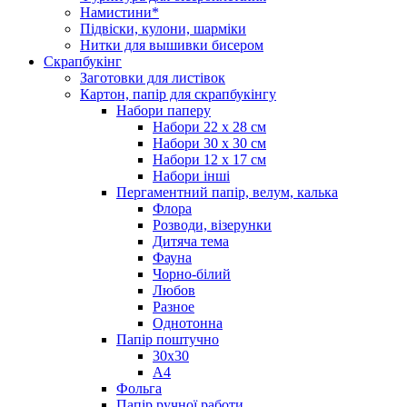
Намистини*
Підвіски, кулони, шарміки
Нитки для вышивки бисером
Скрапбукінг
Заготовки для листівок
Картон, папір для скрапбукінгу
Набори паперу
Набори 22 х 28 см
Набори 30 х 30 см
Набори 12 х 17 см
Набори інші
Пергаментний папір, велум, калька
Флора
Розводи, візерунки
Дитяча тема
Фауна
Чорно-білий
Любов
Разное
Однотонна
Папір поштучно
30х30
А4
Фольга
Папір ручної работи