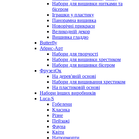
Набори для вишивки нитками та
бісером
Іграшки у пластику
Панорамна вишивка
Новорічні прикраси
Великодній декор
Вишивка гладдю
Butterfly
Абрис-Арт
Набори для творчості
Набори для вишивки хрестиком
Набори для вишивки бісером
ФрузелОк
На дерев'яній основі
Набори для вишивання хрестиком
На пластиковій основі
Набори інших виробників
Luca-S
Гобелени
Класика
Різне
Пейзажі
Фауна
Квіти
Натюрморти