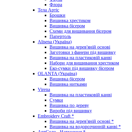
Флора
Тела Артіс
Брошки
Вишивка хрестиком
Вишивка бісером
Схеми для вишивання бісером
Папертоль
Alisena (Україна)
Вишивка на дерев'яній основі
Заготовки з фанери під вишивку
Вишивка на пластиковій канві
Набори для вишивання хрестиком
Еко-сумки під вишивку бісером
OLANTA (Україна)
Вишивка бісером
Вишивка нитками
Virena
Вишивка на пластиковій канві
Сумки
Вишивка по дереву
Вироби під вишивку
Embroidery Craft *
Вишивка на дерев'яній основі *
Вишивка на водорозчинній канві *
АртСоло - Натхнення *