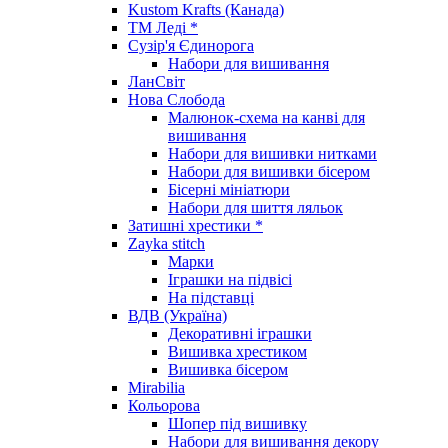
Kustom Krafts (Канада)
ТМ Леді *
Сузір'я Єдинорога
Набори для вишивання
ЛанСвіт
Нова Слобода
Малюнок-схема на канві для
вишивання
Набори для вишивки нитками
Набори для вишивки бісером
Бісерні мініатюри
Набори для шиття ляльок
Затишні хрестики *
Zayka stitch
Марки
Іграшки на підвісі
На підставці
ВДВ (Україна)
Декоративні іграшки
Вишивка хрестиком
Вишивка бісером
Mirabilia
Кольорова
Шопер під вишивку
Набори для вишивання декору