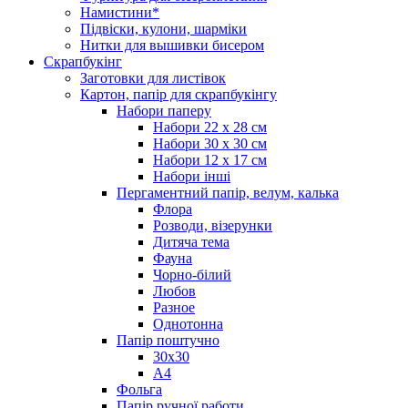
Намистини*
Підвіски, кулони, шарміки
Нитки для вышивки бисером
Скрапбукінг
Заготовки для листівок
Картон, папір для скрапбукінгу
Набори паперу
Набори 22 х 28 см
Набори 30 х 30 см
Набори 12 х 17 см
Набори інші
Пергаментний папір, велум, калька
Флора
Розводи, візерунки
Дитяча тема
Фауна
Чорно-білий
Любов
Разное
Однотонна
Папір поштучно
30х30
А4
Фольга
Папір ручної работи