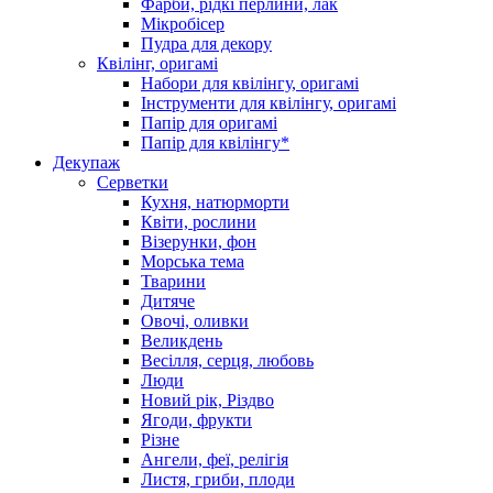
Фарби, рідкі перлини, лак
Мікробісер
Пудра для декору
Квілінг, оригамі
Набори для квілінгу, оригамі
Інструменти для квілінгу, оригамі
Папір для оригамі
Папір для квілінгу*
Декупаж
Серветки
Кухня, натюрморти
Квіти, рослини
Візерунки, фон
Морська тема
Тварини
Дитяче
Овочі, оливки
Великдень
Весілля, серця, любовь
Люди
Новий рік, Різдво
Ягоди, фрукти
Різне
Ангели, феї, релігія
Листя, гриби, плоди