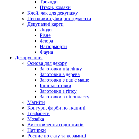
Троянди
Птахи, комахи
Клей, лак для декупажу
Пензлики-губки, інструменти
Декупажні карти
Люди
Різне
Флора
Натюрморти
Фауна
Декорування
Основа для декору
Заготовки під ліпку
Заготовки з дерева
Заготовки з пап'є маше
Інші заготовки
Заготовки з гіпсу
Заготовки з пінопласту
Магніти
Контури, фарби по тканині
Трафарети
Мозаїка
Виготовлення годинників
Натирки
Роспис по склу та керамиці