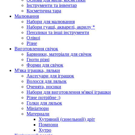
Інструменти та інвентар
Косметична тара
Малювання
Набори для малювання
Набори гуаші, акварелі, акрилу *
Пензлики та інші інструменти
Олівці
Різне
Виготовлення свічок
Барвники, матеріали для свічок
Гноти різні
Форми для свічок
М'яка іграшка, ляльки
Аксесуари для іграшок
Волосся для ляльок
Оченята, носики
Набори для виготовлення м'якої іграшки
Різне потрібне :)
Голки для ляльок
Мініатюри
Материали
Хутряний (синельний) дріт
Помпони
Хутро