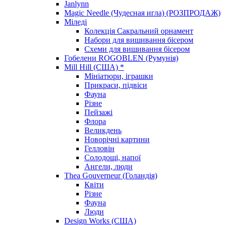
Janlynn
Magic Needle (Чудесная игла) (РОЗПРОДАЖ)
Міледі
Колекція Сакральний орнамент
Набори для вишивання бісером
Схеми для вишивання бісером
Гобелени ROGOBLEN (Румунія)
Mill Hill (США) *
Мініатюри, іграшки
Прикраси, підвіси
Фауна
Різне
Пейзажі
Флора
Великдень
Новорічні картини
Гелловін
Солодощі, напої
Ангели, люди
Thea Gouverneur (Голандія)
Квіти
Різне
Фауна
Люди
Design Works (США)