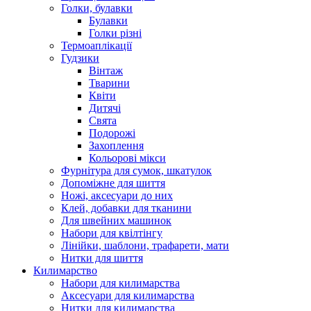
Голки, булавки
Булавки
Голки різні
Термоаплікації
Гудзики
Вінтаж
Тварини
Квіти
Дитячі
Свята
Подорожі
Захоплення
Кольорові мікси
Фурнітура для сумок, шкатулок
Допоміжне для шиття
Ножі, аксесуари до них
Клей, добавки для тканини
Для швейних машинок
Набори для квілтінгу
Лінійки, шаблони, трафарети, мати
Нитки для шиття
Килимарство
Набори для килимарства
Аксесуари для килимарства
Нитки для килимарства