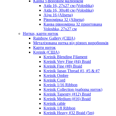
Канва з фоновим малюнком
Aida 16, 27х27 см (Voloshka)
Aida 16, 30х40 см (Voloshka)
Аїда 16 (Alisena)
Рівномірка 32 (Alisena)
Канва рівномірна 32 принтована
Voloshka, 27х27 см
Нитки, карти ниток
Rainbow Gallery (США)
Металізована нитка від різних виробників
Карти ниток
Kreinik (США)
Kreinik Blending Filament
Kreinik Very Fine (#4) Braid
Kreinik Fine (#8) Braid
Kreinik Japan Thread #1, #5 & #7
Kreinik Ombre
Kreinik Cord
Kreinik 1/16 Ribbon
Kreinik Collection (наборы ниток)
Kreinik Tapestry (#12) Braid
Kreinik Medium (#16) Braid
Kreinik cable
Kreinik 1/8 Ribbon
Kreinik Heavy #32 Braid (5m)