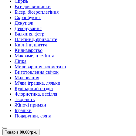
Скрізь
Все для вишивки
Бісер, бісероплетіння
Скрапбукінг
Декупаж
Декорування
Валяння, фетр
Плетіння, фриволіте
Квілтінг, шиття
Килимарство
Макраме, плетіння
Ліпка
Миловаріння, косметика
Виготовлення свічок
Малювання
М'яка іграшка, ляльки
Кулінарний розділ
Флористика, весілля
Творчість
Жіночі примхи
Іграшки
Подарунки, свята
Товарів
0
0.00грн.