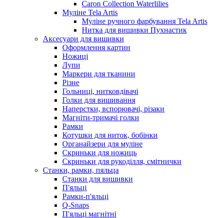
Caron Collection Waterlilies
Муліне Tela Artis
Муліне ручного фарбування Tela Artis
Нитка для вишивки Пухнастик
Аксесуари для вишивки
Оформлення картин
Ножиці
Лупи
Маркери для тканини
Різне
Гольниці, нитковдівачі
Голки для вишивання
Наперстки, вспорювачі, різаки
Магніти-тримачі голки
Рамки
Котушки для ниток, бобінки
Органайзери для муліне
Скриньки для ножиць
Скриньки для рукоділля, смітнички
Станки, рамки, пяльца
Станки для вишивки
П'яльці
Рамки-п'яльці
Q-Snaps
П'яльці магнітні