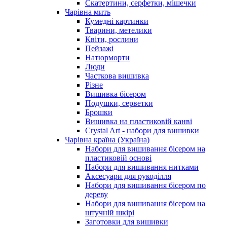
Скатертини, серфетки, мішечки
Чарiвна мить
Кумедні картинки
Тварини, метелики
Квіти, рослини
Пейзажі
Натюрморти
Люди
Часткова вишивка
Різне
Вишивка бісером
Подушки, серветки
Брошки
Вишивка на пластиковій канві
Crystal Art - набори для вишивки
Чарівна країна (Україна)
Набори для вишивання бісером на
пластиковій основі
Набори для вишивання нитками
Аксесуари для рукоділля
Набори для вишивання бісером по
дереву
Набори для вишивання бісером на
штучній шкірі
Заготовки для вишивки