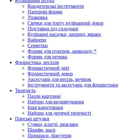
Кулінарний розділ
Кондитерські інструменти
Паперові форми
Упаковка
Свічки для торту, кулінарний декор
Підставки під солодощі
Кулінарні насадки, шприці, мішки
Вайнери
Серветки
Форми для цукерок, шоколаду *
Форми для печива
Флористика, весілля
Флористичний дріт
Флористичний декор
Аксесуари для весіль, вечірок
Інструменти та аксесуари для флористики
Творчість
Пазли картонні
Набори для видряпування
Інші канцтовари
Набори для дитячої творчості
Панські штучки
Сумки, клатчі, рюкзаки
Шарфи, шалі
Прикраси, біжутерія