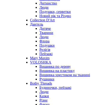
Дитинство
Люди
Подушки, серветки
Новий рік та Різдво
Collection D'Art
Дантель
Дитяче
Тварини
Люди
Флора
Подушки
Релігія
Пейзажі
Mary Maxim
VOLOSHKA
Вишивка по дереву
Вишивка на пластику
Вишивка хрестиком на тканині
Рушники
Bothy Threads
Будиночки, пейзажі
Люди
Казки
Різне
Фауна