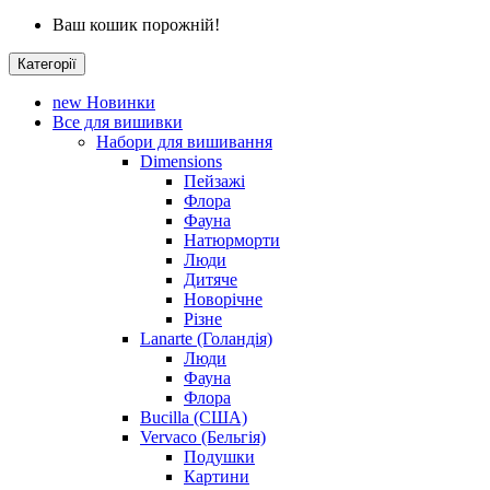
Ваш кошик порожній!
Категорії
new
Новинки
Все для вишивки
Набори для вишивання
Dimensions
Пейзажі
Флора
Фауна
Натюрморти
Люди
Дитяче
Новорічне
Різне
Lanarte (Голандія)
Люди
Фауна
Флора
Bucilla (США)
Vervaco (Бельгія)
Подушки
Картини