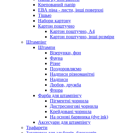
Крепований папір
ЕВА піна - листи, інші поверхні
Тішью
Набори картону
Картон поштучно
Картон поштучно, А4
Картон поштучно, інші розміри
Штампінг
Штампи
Візерунки, фон
Фауна
Різне
Поздоровляємо
Надписи різноманітні
Надписи
Любов, дружба
Флора
Фарба для штампінгу
Пігментні чорнила
Дистресингові чорнила
Крейдовані чорнила
На основі барвника (dye ink)
Аксесуари для штампінгу
Трафарети
Заготовки для альбомів, блокнотів