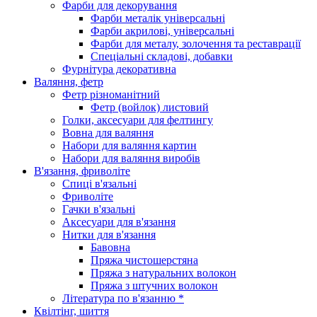
Фарби для декорування
Фарби металік універсальні
Фарби акрилові, універсальні
Фарби для металу, золочення та реставрації
Спеціальні складові, добавки
Фурнітура декоративна
Валяння, фетр
Фетр різноманітний
Фетр (войлок) листовий
Голки, аксесуари для фелтингу
Вовна для валяння
Набори для валяння картин
Набори для валяння виробів
В'язання, фриволіте
Спиці в'язальні
Фриволіте
Гачки в'язальні
Аксесуари для в'язання
Нитки для в'язання
Бавовна
Пряжа чистошерстяна
Пряжа з натуральних волокон
Пряжа з штучних волокон
Література по в'язанню *
Квілтінг, шиття