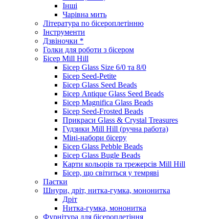
Інші
Чарівна мить
Література по бісероплетінню
Інструменти
Дзвіночки *
Голки для роботи з бісером
Бісер Mill Hill
Бісер Glass Size 6/0 та 8/0
Бісер Seed-Petite
Бісер Glass Seed Beads
Бісер Antique Glass Seed Beads
Бісер Magnifica Glass Beads
Бісер Seed-Frosted Beads
Прикраси Glass & Crystal Treasures
Гудзики Mill Hill (ручна работа)
Міні-набори бісеру
Бісер Glass Pebble Beads
Бісер Glass Bugle Beads
Карти кольорів та трежерсів Mill Hill
Бісер, що світиться у темряві
Паєтки
Шнури, дріт, нитка-гумка, мононитка
Дріт
Нитка-гумка, мононитка
Фурнітура для бісероплетіння