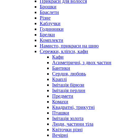
Прикраси для волосся
Брошки
Браслети
Різне
Каблучки
Годинники
Брелки
Комплекти
Намисто, прикраси на шию
Сережки, кліпси, кафи
Кафи
Асиметричні, з двох частин
Бантики
Сердця, любовь
Краплі
Імітація бірюзи
Імітація перлин
Предмети
Комахи
Квадратні, трикутні
Пташки
Імітація золота
Люди, частини тіла
Квіточки різні
Вечірні