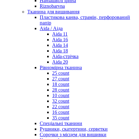
Наніашвілі Ірина
Riznobarvna
Тканина для вишивання
Пластикова канва, страмін, перфорований
папір
Aida / Аіда
Aida 11
Aida 16
Aida 14
Aida 18
Aida-стрічка
Aida 20
Рівномірна тканина
25 count
27 count
18 count
28 count
10 count
32 count
22 count
16 count
35 count
Спеціальні тканини
Рушники, скатертини, серветки
Сорочки з місцем для вишивки