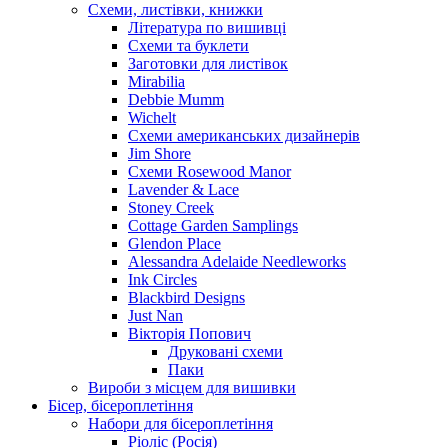
Схеми, листівки, книжки
Література по вишивці
Схеми та буклети
Заготовки для листівок
Mirabilia
Debbie Mumm
Wichelt
Схеми американських дизайнерів
Jim Shore
Cхеми Rosewood Manor
Lavender & Lace
Stoney Creek
Cottage Garden Samplings
Glendon Place
Alessandra Adelaide Needleworks
Ink Circles
Blackbird Designs
Just Nan
Вікторія Попович
Друковані схеми
Паки
Вироби з місцем для вишивки
Бісер, бісероплетіння
Набори для бісероплетіння
Ріоліс (Росія)