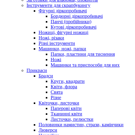
Інструменти для скрапбукингу
Фігурні діркопробивачі
Бордюрні діркопробивачі
Панчі (пробійники)
Кутові діркопробивачі
Ножиці, фігурні ножиці
Ножі, різаки
Різні інструменти
Машинки, ножі, папки
Папки, пластини для тиснення
Ножі
Машинки та приспособи для них
Прикраси
Брадси
Круги, квадрати
Квіти, флора
Свята
Різне
Квіточки, листочки
Паперові квіти
Тканинні квіти
Листочки, пелюстки
Половинки намистин, стрази, камінчики
Люверси