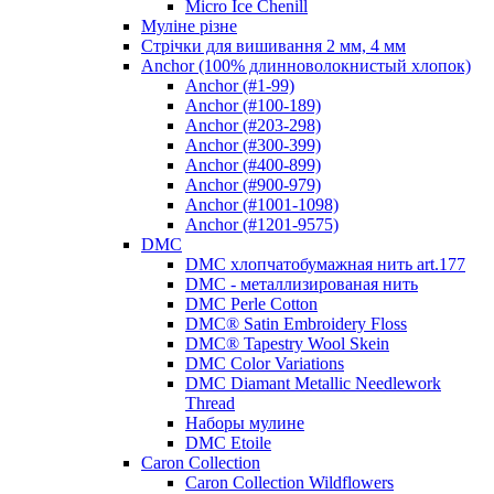
Micro Ice Chenill
Муліне різне
Стрічки для вишивання 2 мм, 4 мм
Anchor (100% длинноволокнистый хлопок)
Anchor (#1-99)
Anchor (#100-189)
Anchor (#203-298)
Anchor (#300-399)
Anchor (#400-899)
Anchor (#900-979)
Anchor (#1001-1098)
Anchor (#1201-9575)
DMC
DMC хлопчатобумажная нить art.177
DMC - металлизированая нить
DMC Perle Cotton
DMC® Satin Embroidery Floss
DMC® Tapestry Wool Skein
DMC Color Variations
DMC Diamant Metallic Needlework
Thread
Наборы мулине
DMC Etoile
Caron Collection
Caron Collection Wildflowers