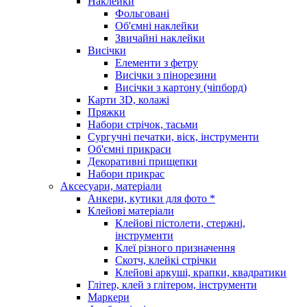
Наклейки
Фольговані
Об'ємні наклейки
Звичайні наклейки
Висічки
Елементи з фетру
Висічки з пінорезини
Висічки з картону (чіпборд)
Карти 3D, колажі
Пряжки
Набори стрічок, тасьми
Сургучні печатки, віск, інструменти
Об'ємні прикраси
Декоративні прищепки
Набори прикрас
Аксесуари, матеріали
Анкери, кутики для фото *
Клейові матеріали
Клейові пістолети, стержні,
інструменти
Клеї різного призначення
Скотч, клейкі стрічки
Клейові аркуші, крапки, квадратики
Глітер, клей з глітером, інструменти
Маркери