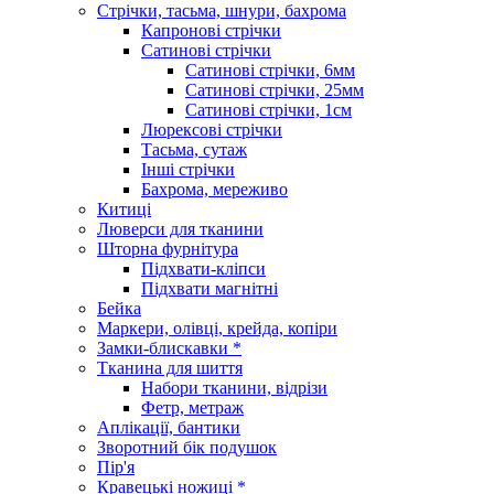
Стрічки, тасьма, шнури, бахрома
Капронові стрічки
Сатинові стрічки
Сатинові стрічки, 6мм
Сатинові стрічки, 25мм
Сатинові стрічки, 1см
Люрексові стрічки
Тасьма, сутаж
Інші стрічки
Бахрома, мереживо
Китиці
Люверси для тканини
Шторна фурнітура
Підхвати-кліпси
Підхвати магнітні
Бейка
Маркери, олівці, крейда, копіри
Замки-блискавки *
Тканина для шиття
Набори тканини, відрізи
Фетр, метраж
Аплікації, бантики
Зворотний бік подушок
Пір'я
Кравецькі ножиці *