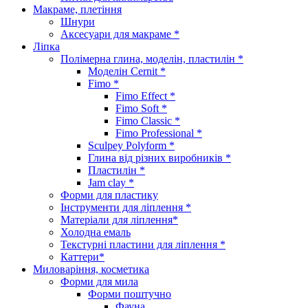
Макраме, плетіння
Шнури
Аксесуари для макраме *
Ліпка
Полімерна глина, моделін, пластилін *
Моделін Cernit *
Fimo *
Fimo Effect *
Fimo Soft *
Fimo Classic *
Fimo Professional *
Sculpey Polyform *
Глина від різних виробників *
Пластилін *
Jam clay *
Форми для пластику
Інструменти для ліплення *
Матеріали для ліплення*
Холодна емаль
Текстурні пластини для ліплення *
Каттери*
Миловаріння, косметика
Форми для мила
Форми поштучно
Фауна