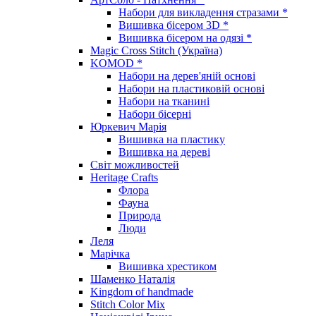
Набори для викладення стразами *
Вишивка бісером 3D *
Вишивка бісером на одязі *
Magic Cross Stitch (Україна)
KOMOD *
Набори на дерев'яній основі
Набори на пластиковій основі
Набори на тканині
Набори бісерні
Юркевич Марія
Вишивка на пластику
Вишивка на дереві
Світ можливостей
Heritage Crafts
Флора
Фауна
Природа
Люди
Леля
Марічка
Вишивка хрестиком
Шаменко Наталія
Kingdom of handmade
Stitch Color Mix