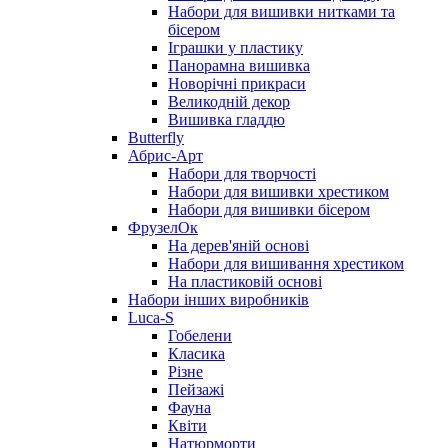
Набори для вишивки нитками та
бісером
Іграшки у пластику
Панорамна вишивка
Новорічні прикраси
Великодній декор
Вишивка гладдю
Butterfly
Абрис-Арт
Набори для творчості
Набори для вишивки хрестиком
Набори для вишивки бісером
ФрузелОк
На дерев'яній основі
Набори для вишивання хрестиком
На пластиковій основі
Набори інших виробників
Luca-S
Гобелени
Класика
Різне
Пейзажі
Фауна
Квіти
Натюрморти