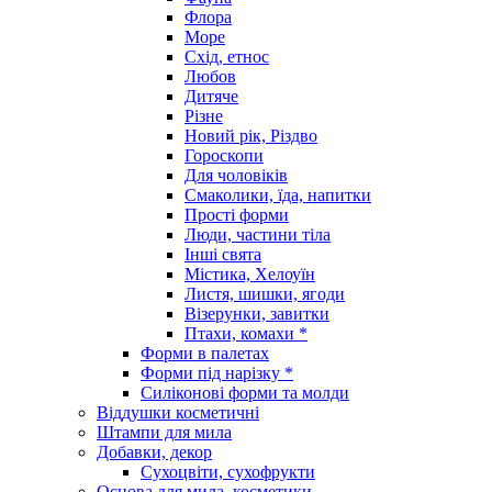
Флора
Море
Схід, етнос
Любов
Дитяче
Різне
Новий рік, Різдво
Гороскопи
Для чоловіків
Смаколики, їда, напитки
Прості форми
Люди, частини тіла
Інші свята
Містика, Хелоуїн
Листя, шишки, ягоди
Візерунки, завитки
Птахи, комахи *
Форми в палетах
Форми під нарізку *
Силіконові форми та молди
Віддушки косметичні
Штампи для мила
Добавки, декор
Сухоцвіти, сухофрукти
Основа для мила, косметики