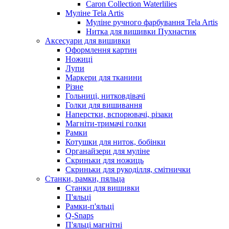
Caron Collection Waterlilies
Муліне Tela Artis
Муліне ручного фарбування Tela Artis
Нитка для вишивки Пухнастик
Аксесуари для вишивки
Оформлення картин
Ножиці
Лупи
Маркери для тканини
Різне
Гольниці, нитковдівачі
Голки для вишивання
Наперстки, вспорювачі, різаки
Магніти-тримачі голки
Рамки
Котушки для ниток, бобінки
Органайзери для муліне
Скриньки для ножиць
Скриньки для рукоділля, смітнички
Станки, рамки, пяльца
Станки для вишивки
П'яльці
Рамки-п'яльці
Q-Snaps
П'яльці магнітні