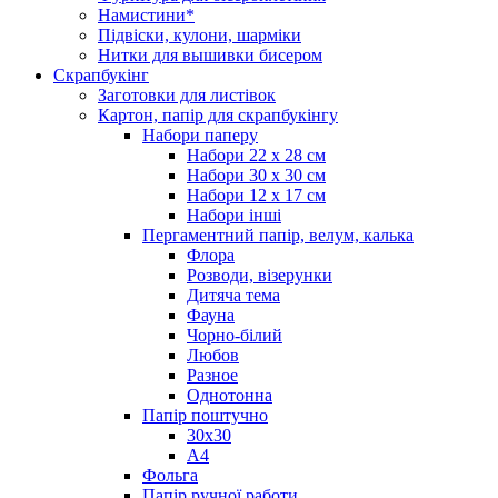
Намистини*
Підвіски, кулони, шарміки
Нитки для вышивки бисером
Скрапбукінг
Заготовки для листівок
Картон, папір для скрапбукінгу
Набори паперу
Набори 22 х 28 см
Набори 30 х 30 см
Набори 12 х 17 см
Набори інші
Пергаментний папір, велум, калька
Флора
Розводи, візерунки
Дитяча тема
Фауна
Чорно-білий
Любов
Разное
Однотонна
Папір поштучно
30х30
А4
Фольга
Папір ручної работи