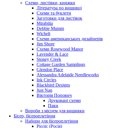
Схеми, листівки, книжки
Література по вишивці
Схеми та буклети
Заготовки для листівок
Mirabilia
Debbie Mumm
Wichelt
Схеми американських дизайнерів
Jim Shore
Cхеми Rosewood Manor
Lavender & Lace
Stoney Creek
Cottage Garden Samplings
Glendon Place
Alessandra Adelaide Needleworks
Ink Circles
Blackbird Designs
Just Nan
Вікторія Попович
Друковані схеми
Паки
Вироби з місцем для вишивки
Бісер, бісероплетіння
Набори для бісероплетіння
Ріоліс (Росія)