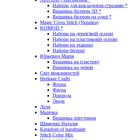
Набори для викладення стразами *
Вишивка бісером 3D *
Вишивка бісером на одязі *
Magic Cross Stitch (Україна)
KOMOD *
Набори на дерев'яній основі
Набори на пластиковій основі
Набори на тканині
Набори бісерні
Юркевич Марія
Вишивка на пластику
Вишивка на дереві
Світ можливостей
Heritage Crafts
Флора
Фауна
Природа
Люди
Леля
Марічка
Вишивка хрестиком
Шаменко Наталія
Kingdom of handmade
Stitch Color Mix