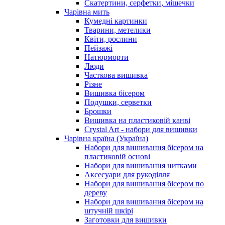
Скатертини, серфетки, мішечки
Чарiвна мить
Кумедні картинки
Тварини, метелики
Квіти, рослини
Пейзажі
Натюрморти
Люди
Часткова вишивка
Різне
Вишивка бісером
Подушки, серветки
Брошки
Вишивка на пластиковій канві
Crystal Art - набори для вишивки
Чарівна країна (Україна)
Набори для вишивання бісером на
пластиковій основі
Набори для вишивання нитками
Аксесуари для рукоділля
Набори для вишивання бісером по
дереву
Набори для вишивання бісером на
штучній шкірі
Заготовки для вишивки