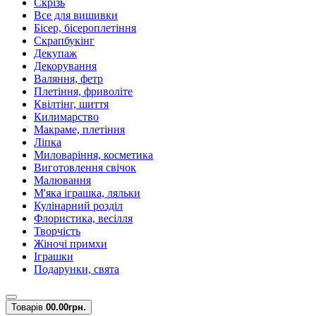
Скрізь
Все для вишивки
Бісер, бісероплетіння
Скрапбукінг
Декупаж
Декорування
Валяння, фетр
Плетіння, фриволіте
Квілтінг, шиття
Килимарство
Макраме, плетіння
Ліпка
Миловаріння, косметика
Виготовлення свічок
Малювання
М'яка іграшка, ляльки
Кулінарний розділ
Флористика, весілля
Творчість
Жіночі примхи
Іграшки
Подарунки, свята
Товарів
0
0.00грн.