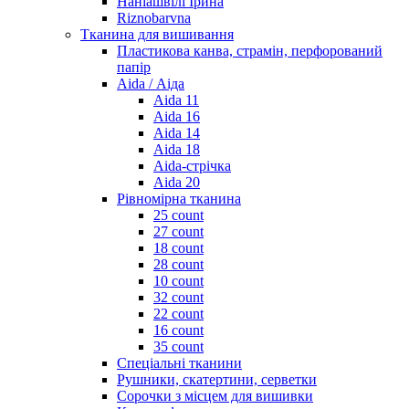
Наніашвілі Ірина
Riznobarvna
Тканина для вишивання
Пластикова канва, страмін, перфорований
папір
Aida / Аіда
Aida 11
Aida 16
Aida 14
Aida 18
Aida-стрічка
Aida 20
Рівномірна тканина
25 count
27 count
18 count
28 count
10 count
32 count
22 count
16 count
35 count
Спеціальні тканини
Рушники, скатертини, серветки
Сорочки з місцем для вишивки