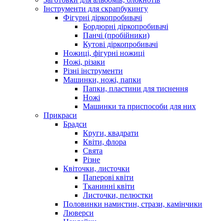
Інструменти для скрапбукингу
Фігурні діркопробивачі
Бордюрні діркопробивачі
Панчі (пробійники)
Кутові діркопробивачі
Ножиці, фігурні ножиці
Ножі, різаки
Різні інструменти
Машинки, ножі, папки
Папки, пластини для тиснення
Ножі
Машинки та приспособи для них
Прикраси
Брадси
Круги, квадрати
Квіти, флора
Свята
Різне
Квіточки, листочки
Паперові квіти
Тканинні квіти
Листочки, пелюстки
Половинки намистин, стрази, камінчики
Люверси