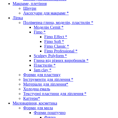
Макраме, плетіння
Шнури
Аксесуари для макраме *
Ліпка
Полімерна глина, моделін, пластилін *
Моделін Cernit *
Fimo *
Fimo Effect *
Fimo Soft *
Fimo Classic *
Fimo Professional *
Sculpey Polyform *
Глина від різних виробників *
Пластилін *
Jam clay *
Форми для пластику
Інструменти для ліплення *
Матеріали для ліплення*
Холодна емаль
Текстурні пластини для ліплення *
Каттери*
Миловаріння, косметика
Форми для мила
Форми поштучно
Фауна