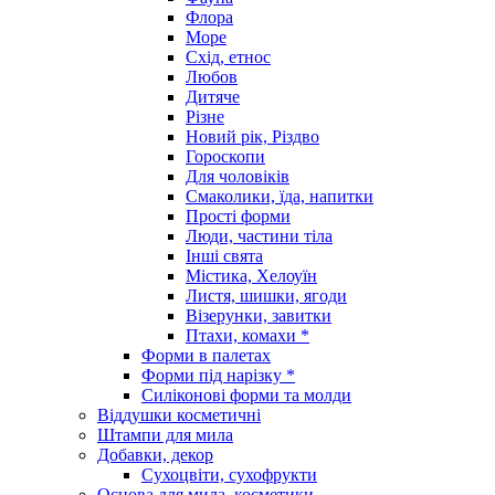
Флора
Море
Схід, етнос
Любов
Дитяче
Різне
Новий рік, Різдво
Гороскопи
Для чоловіків
Смаколики, їда, напитки
Прості форми
Люди, частини тіла
Інші свята
Містика, Хелоуїн
Листя, шишки, ягоди
Візерунки, завитки
Птахи, комахи *
Форми в палетах
Форми під нарізку *
Силіконові форми та молди
Віддушки косметичні
Штампи для мила
Добавки, декор
Сухоцвіти, сухофрукти
Основа для мила, косметики