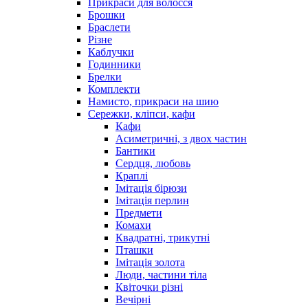
Прикраси для волосся
Брошки
Браслети
Різне
Каблучки
Годинники
Брелки
Комплекти
Намисто, прикраси на шию
Сережки, кліпси, кафи
Кафи
Асиметричні, з двох частин
Бантики
Сердця, любовь
Краплі
Імітація бірюзи
Імітація перлин
Предмети
Комахи
Квадратні, трикутні
Пташки
Імітація золота
Люди, частини тіла
Квіточки різні
Вечірні