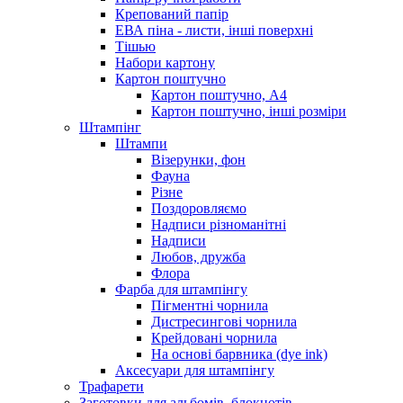
Крепований папір
ЕВА піна - листи, інші поверхні
Тішью
Набори картону
Картон поштучно
Картон поштучно, А4
Картон поштучно, інші розміри
Штампінг
Штампи
Візерунки, фон
Фауна
Різне
Поздоровляємо
Надписи різноманітні
Надписи
Любов, дружба
Флора
Фарба для штампінгу
Пігментні чорнила
Дистресингові чорнила
Крейдовані чорнила
На основі барвника (dye ink)
Аксесуари для штампінгу
Трафарети
Заготовки для альбомів, блокнотів