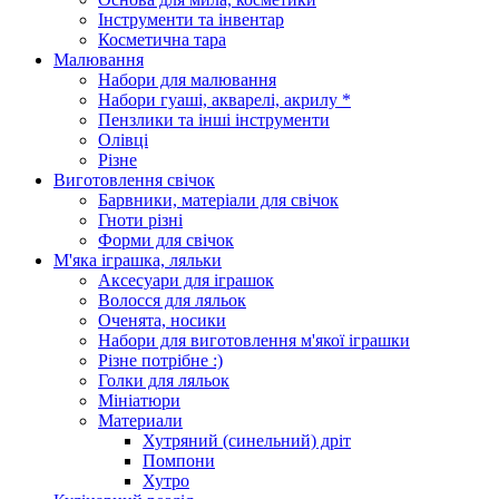
Інструменти та інвентар
Косметична тара
Малювання
Набори для малювання
Набори гуаші, акварелі, акрилу *
Пензлики та інші інструменти
Олівці
Різне
Виготовлення свічок
Барвники, матеріали для свічок
Гноти різні
Форми для свічок
М'яка іграшка, ляльки
Аксесуари для іграшок
Волосся для ляльок
Оченята, носики
Набори для виготовлення м'якої іграшки
Різне потрібне :)
Голки для ляльок
Мініатюри
Материали
Хутряний (синельний) дріт
Помпони
Хутро