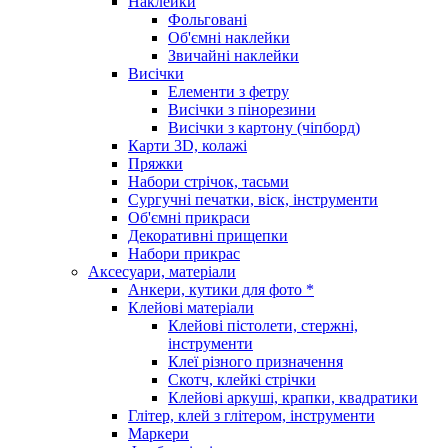
Наклейки
Фольговані
Об'ємні наклейки
Звичайні наклейки
Висічки
Елементи з фетру
Висічки з пінорезини
Висічки з картону (чіпборд)
Карти 3D, колажі
Пряжки
Набори стрічок, тасьми
Сургучні печатки, віск, інструменти
Об'ємні прикраси
Декоративні прищепки
Набори прикрас
Аксесуари, матеріали
Анкери, кутики для фото *
Клейові матеріали
Клейові пістолети, стержні,
інструменти
Клеї різного призначення
Скотч, клейкі стрічки
Клейові аркуші, крапки, квадратики
Глітер, клей з глітером, інструменти
Маркери