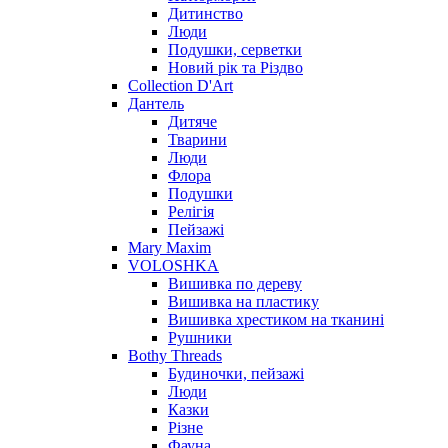
Дитинство
Люди
Подушки, серветки
Новий рік та Різдво
Collection D'Art
Дантель
Дитяче
Тварини
Люди
Флора
Подушки
Релігія
Пейзажі
Mary Maxim
VOLOSHKA
Вишивка по дереву
Вишивка на пластику
Вишивка хрестиком на тканині
Рушники
Bothy Threads
Будиночки, пейзажі
Люди
Казки
Різне
Фауна