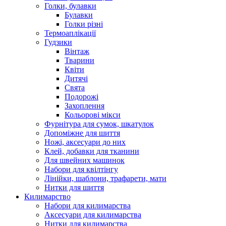
Голки, булавки
Булавки
Голки різні
Термоаплікації
Гудзики
Вінтаж
Тварини
Квіти
Дитячі
Свята
Подорожі
Захоплення
Кольорові мікси
Фурнітура для сумок, шкатулок
Допоміжне для шиття
Ножі, аксесуари до них
Клей, добавки для тканини
Для швейних машинок
Набори для квілтінгу
Лінійки, шаблони, трафарети, мати
Нитки для шиття
Килимарство
Набори для килимарства
Аксесуари для килимарства
Нитки для килимарства