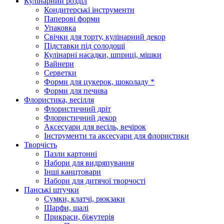
Кулінарний розділ
Кондитерські інструменти
Паперові форми
Упаковка
Свічки для торту, кулінарний декор
Підставки під солодощі
Кулінарні насадки, шприці, мішки
Вайнери
Серветки
Форми для цукерок, шоколаду *
Форми для печива
Флористика, весілля
Флористичний дріт
Флористичний декор
Аксесуари для весіль, вечірок
Інструменти та аксесуари для флористики
Творчість
Пазли картонні
Набори для видряпування
Інші канцтовари
Набори для дитячої творчості
Панські штучки
Сумки, клатчі, рюкзаки
Шарфи, шалі
Прикраси, біжутерія