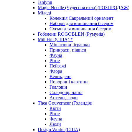
Janlynn
Magic Needle (Чудесная игла) (РОЗПРОДАЖ)
Міледі
Колекція Сакральний орнамент
Набори для вишивання бісером
Схеми для вишивання бісером
Гобелени ROGOBLEN (Румунія)
Mill Hill (США) *
Мініатюри, іграшки
Прикраси, підвіси
Фауна
Різне
Пейзажі
Флора
Великдень
Новорічні картини
Гелловін
Солодощі, напої
Ангели, люди
Thea Gouverneur (Голандія)
Квіти
Різне
Фауна
Люди
Design Works (США)