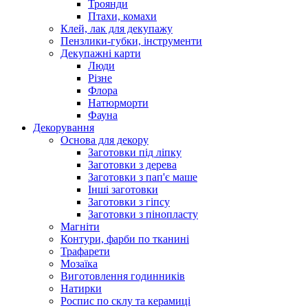
Троянди
Птахи, комахи
Клей, лак для декупажу
Пензлики-губки, інструменти
Декупажні карти
Люди
Різне
Флора
Натюрморти
Фауна
Декорування
Основа для декору
Заготовки під ліпку
Заготовки з дерева
Заготовки з пап'є маше
Інші заготовки
Заготовки з гіпсу
Заготовки з пінопласту
Магніти
Контури, фарби по тканині
Трафарети
Мозаїка
Виготовлення годинників
Натирки
Роспис по склу та керамиці