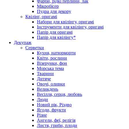
Фарби, рідкі перлини, лак
Мікробісер
Пудра для декору
Квілінг, оригамі
Набори для квілінгу, оригамі
Інструменти для квілінгу, оригамі
Папір для оригамі
Папір для квілінгу*
Декупаж
Серветки
Кухня, натюрморти
Квіти, рослини
Візерунки, фон
Морська тема
Тварини
Дитяче
Овочі, оливки
Великдень
Весілля, серця, любовь
Люди
Новий рік, Різдво
Ягоди, фрукти
Різне
Ангели, феї, релігія
Листя, гриби, плоди