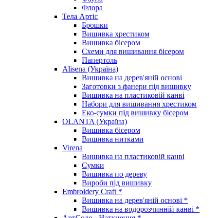
Флора
Тела Артіс
Брошки
Вишивка хрестиком
Вишивка бісером
Схеми для вишивання бісером
Папертоль
Alisena (Україна)
Вишивка на дерев'яній основі
Заготовки з фанери під вишивку
Вишивка на пластиковій канві
Набори для вишивання хрестиком
Еко-сумки під вишивку бісером
OLANTA (Україна)
Вишивка бісером
Вишивка нитками
Virena
Вишивка на пластиковій канві
Сумки
Вишивка по дереву
Вироби під вишивку
Embroidery Craft *
Вишивка на дерев'яній основі *
Вишивка на водорозчинній канві *
АртСоло - Натхнення *