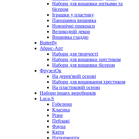
Набори для вишивки нитками та
бісером
Іграшки у пластику
Панорамна вишивка
Новорічні прикраси
Великодній декор
Вишивка гладдю
Butterfly
Абрис-Арт
Набори для творчості
Набори для вишивки хрестиком
Набори для вишивки бісером
ФрузелОк
На дерев'яній основі
Набори для вишивання хрестиком
На пластиковій основі
Набори інших виробників
Luca-S
Гобелени
Класика
Різне
Пейзажі
Фауна
Квіти
Натюрморти