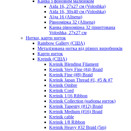
Канва з фоновим малюнком
Aida 16, 27х27 см (Voloshka)
Aida 16, 30х40 см (Voloshka)
Аїда 16 (Alisena)
Рівномірка 32 (Alisena)
Канва рівномірна 32 принтована
Voloshka, 27х27 см
Нитки, карти ниток
Rainbow Gallery (США)
Металізована нитка від різних виробників
Карти ниток
Kreinik (США)
Kreinik Blending Filament
Kreinik Very Fine (#4) Braid
Kreinik Fine (#8) Braid
Kreinik Japan Thread #1, #5 & #7
Kreinik Ombre
Kreinik Cord
Kreinik 1/16 Ribbon
Kreinik Collection (наборы ниток)
Kreinik Tapestry (#12) Braid
Kreinik Medium (#16) Braid
Kreinik cable
Kreinik 1/8 Ribbon
Kreinik Heavy #32 Braid (5m)