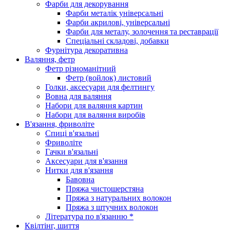
Фарби для декорування
Фарби металік універсальні
Фарби акрилові, універсальні
Фарби для металу, золочення та реставрації
Спеціальні складові, добавки
Фурнітура декоративна
Валяння, фетр
Фетр різноманітний
Фетр (войлок) листовий
Голки, аксесуари для фелтингу
Вовна для валяння
Набори для валяння картин
Набори для валяння виробів
В'язання, фриволіте
Спиці в'язальні
Фриволіте
Гачки в'язальні
Аксесуари для в'язання
Нитки для в'язання
Бавовна
Пряжа чистошерстяна
Пряжа з натуральних волокон
Пряжа з штучних волокон
Література по в'язанню *
Квілтінг, шиття