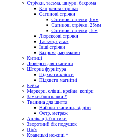
Стрічки, тасьма, шнури, бахрома
Капронові стрічки
Сатинові стрічки
Сатинові стрічки, 6мм
Сатинові стрічки, 25мм
Сатинові стрічки, 1см
Люрексові стрічки
Тасьма, сутаж
Інші стрічки
Бахрома, мереживо
Китиці
Люверси для тканини
Шторна фурнітура
Підхвати-кліпси
Підхвати магнітні
Бейка
Маркери, олівці, крейда, копіри
Замки-блискавки *
Тканина для шиття
Набори тканини, відрізи
Фетр, метраж
Аплікації, бантики
Зворотний бік подушок
Пір'я
Кравецькі ножиці *