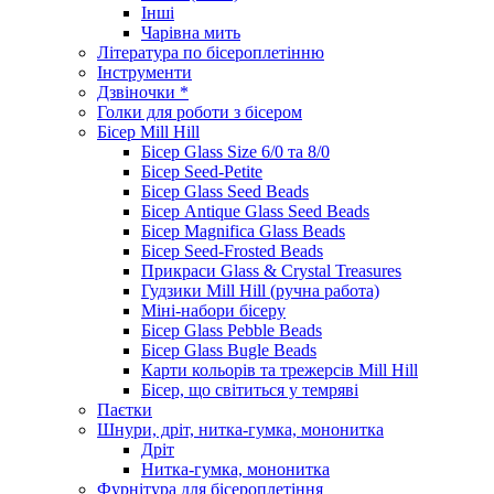
Інші
Чарівна мить
Література по бісероплетінню
Інструменти
Дзвіночки *
Голки для роботи з бісером
Бісер Mill Hill
Бісер Glass Size 6/0 та 8/0
Бісер Seed-Petite
Бісер Glass Seed Beads
Бісер Antique Glass Seed Beads
Бісер Magnifica Glass Beads
Бісер Seed-Frosted Beads
Прикраси Glass & Crystal Treasures
Гудзики Mill Hill (ручна работа)
Міні-набори бісеру
Бісер Glass Pebble Beads
Бісер Glass Bugle Beads
Карти кольорів та трежерсів Mill Hill
Бісер, що світиться у темряві
Паєтки
Шнури, дріт, нитка-гумка, мононитка
Дріт
Нитка-гумка, мононитка
Фурнітура для бісероплетіння