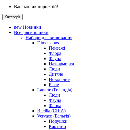
Ваш кошик порожній!
Категорії
new
Новинки
Все для вишивки
Набори для вишивання
Dimensions
Пейзажі
Флора
Фауна
Натюрморти
Люди
Дитяче
Новорічне
Різне
Lanarte (Голандія)
Люди
Фауна
Флора
Bucilla (США)
Vervaco (Бельгія)
Подушки
Картини