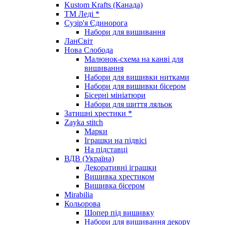
Kustom Krafts (Канада)
ТМ Леді *
Сузір'я Єдинорога
Набори для вишивання
ЛанСвіт
Нова Слобода
Малюнок-схема на канві для
вишивання
Набори для вишивки нитками
Набори для вишивки бісером
Бісерні мініатюри
Набори для шиття ляльок
Затишні хрестики *
Zayka stitch
Марки
Іграшки на підвісі
На підставці
ВДВ (Україна)
Декоративні іграшки
Вишивка хрестиком
Вишивка бісером
Mirabilia
Кольорова
Шопер під вишивку
Набори для вишивання декору