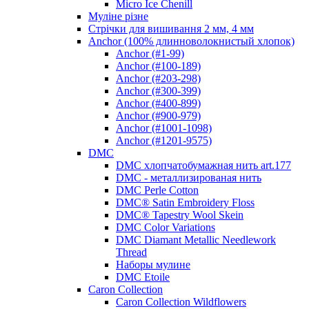
Micro Ice Chenill
Муліне різне
Стрічки для вишивання 2 мм, 4 мм
Anchor (100% длинноволокнистый хлопок)
Anchor (#1-99)
Anchor (#100-189)
Anchor (#203-298)
Anchor (#300-399)
Anchor (#400-899)
Anchor (#900-979)
Anchor (#1001-1098)
Anchor (#1201-9575)
DMC
DMC хлопчатобумажная нить art.177
DMC - металлизированая нить
DMC Perle Cotton
DMC® Satin Embroidery Floss
DMC® Tapestry Wool Skein
DMC Color Variations
DMC Diamant Metallic Needlework
Thread
Наборы мулине
DMC Etoile
Caron Collection
Caron Collection Wildflowers