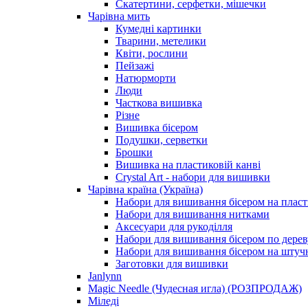
Скатертини, серфетки, мішечки
Чарiвна мить
Кумедні картинки
Тварини, метелики
Квіти, рослини
Пейзажі
Натюрморти
Люди
Часткова вишивка
Різне
Вишивка бісером
Подушки, серветки
Брошки
Вишивка на пластиковій канві
Crystal Art - набори для вишивки
Чарівна країна (Україна)
Набори для вишивання бісером на пласт
Набори для вишивання нитками
Аксесуари для рукоділля
Набори для вишивання бісером по дерев
Набори для вишивання бісером на штучн
Заготовки для вишивки
Janlynn
Magic Needle (Чудесная игла) (РОЗПРОДАЖ)
Міледі