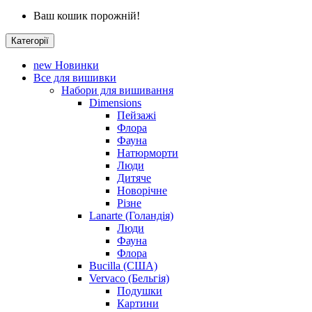
Ваш кошик порожній!
Категорії
new
Новинки
Все для вишивки
Набори для вишивання
Dimensions
Пейзажі
Флора
Фауна
Натюрморти
Люди
Дитяче
Новорічне
Різне
Lanarte (Голандія)
Люди
Фауна
Флора
Bucilla (США)
Vervaco (Бельгія)
Подушки
Картини