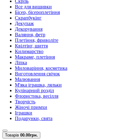
Скрізь
Все для вишивки
Бісер, бісероплетіння
Скрапбукінг
Декупаж
Декорування
Валяння, фетр
Плетіння, фриволіте
Квілтінг, шиття
Килимарство
Макраме, плетіння
Ліпка
Миловаріння, косметика
Виготовлення свічок
Малювання
М'яка іграшка, ляльки
Кулінарний розділ
Флористика, весілля
Творчість
Жіночі примхи
Іграшки
Подарунки, свята
Товарів
0
0.00грн.