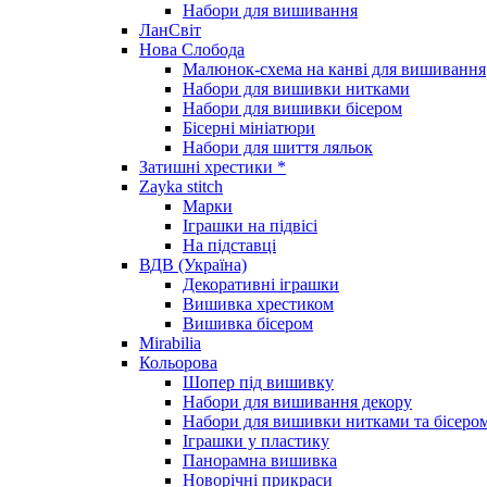
Набори для вишивання
ЛанСвіт
Нова Слобода
Малюнок-схема на канві для вишивання
Набори для вишивки нитками
Набори для вишивки бісером
Бісерні мініатюри
Набори для шиття ляльок
Затишні хрестики *
Zayka stitch
Марки
Іграшки на підвісі
На підставці
ВДВ (Україна)
Декоративні іграшки
Вишивка хрестиком
Вишивка бісером
Mirabilia
Кольорова
Шопер під вишивку
Набори для вишивання декору
Набори для вишивки нитками та бісеро
Іграшки у пластику
Панорамна вишивка
Новорічні прикраси