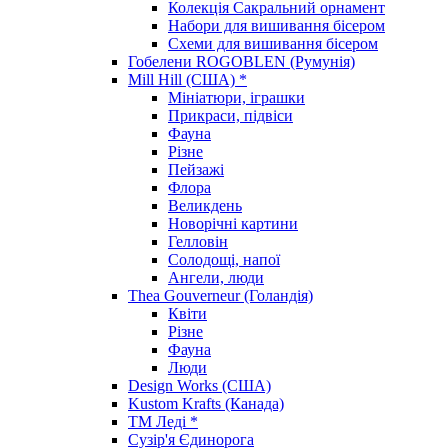
Колекція Сакральний орнамент
Набори для вишивання бісером
Схеми для вишивання бісером
Гобелени ROGOBLEN (Румунія)
Mill Hill (США) *
Мініатюри, іграшки
Прикраси, підвіси
Фауна
Різне
Пейзажі
Флора
Великдень
Новорічні картини
Гелловін
Солодощі, напої
Ангели, люди
Thea Gouverneur (Голандія)
Квіти
Різне
Фауна
Люди
Design Works (США)
Kustom Krafts (Канада)
ТМ Леді *
Сузір'я Єдинорога