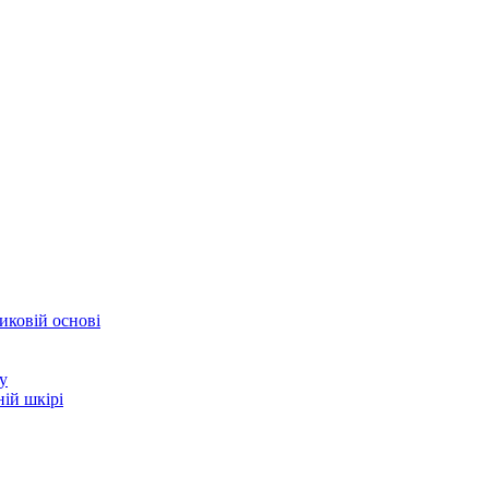
иковій основі
у
ій шкірі