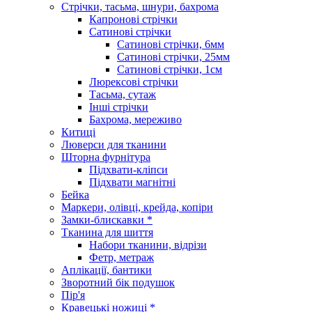
Стрічки, тасьма, шнури, бахрома
Капронові стрічки
Сатинові стрічки
Сатинові стрічки, 6мм
Сатинові стрічки, 25мм
Сатинові стрічки, 1см
Люрексові стрічки
Тасьма, сутаж
Інші стрічки
Бахрома, мереживо
Китиці
Люверси для тканини
Шторна фурнітура
Підхвати-кліпси
Підхвати магнітні
Бейка
Маркери, олівці, крейда, копіри
Замки-блискавки *
Тканина для шиття
Набори тканини, відрізи
Фетр, метраж
Аплікації, бантики
Зворотний бік подушок
Пір'я
Кравецькі ножиці *