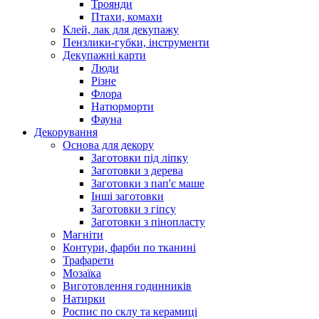
Троянди
Птахи, комахи
Клей, лак для декупажу
Пензлики-губки, інструменти
Декупажні карти
Люди
Різне
Флора
Натюрморти
Фауна
Декорування
Основа для декору
Заготовки під ліпку
Заготовки з дерева
Заготовки з пап'є маше
Інші заготовки
Заготовки з гіпсу
Заготовки з пінопласту
Магніти
Контури, фарби по тканині
Трафарети
Мозаїка
Виготовлення годинників
Натирки
Роспис по склу та керамиці