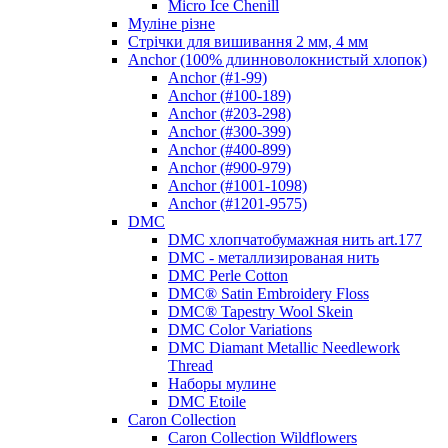
Micro Ice Chenill
Муліне різне
Стрічки для вишивання 2 мм, 4 мм
Anchor (100% длинноволокнистый хлопок)
Anchor (#1-99)
Anchor (#100-189)
Anchor (#203-298)
Anchor (#300-399)
Anchor (#400-899)
Anchor (#900-979)
Anchor (#1001-1098)
Anchor (#1201-9575)
DMC
DMC хлопчатобумажная нить art.177
DMC - металлизированая нить
DMC Perle Cotton
DMC® Satin Embroidery Floss
DMC® Tapestry Wool Skein
DMC Color Variations
DMC Diamant Metallic Needlework
Thread
Наборы мулине
DMC Etoile
Caron Collection
Caron Collection Wildflowers