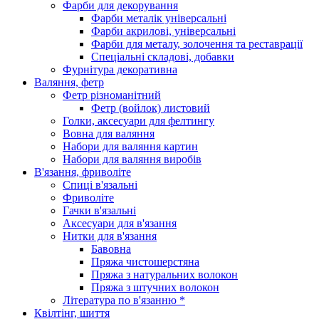
Фарби для декорування
Фарби металік універсальні
Фарби акрилові, універсальні
Фарби для металу, золочення та реставрації
Спеціальні складові, добавки
Фурнітура декоративна
Валяння, фетр
Фетр різноманітний
Фетр (войлок) листовий
Голки, аксесуари для фелтингу
Вовна для валяння
Набори для валяння картин
Набори для валяння виробів
В'язання, фриволіте
Спиці в'язальні
Фриволіте
Гачки в'язальні
Аксесуари для в'язання
Нитки для в'язання
Бавовна
Пряжа чистошерстяна
Пряжа з натуральних волокон
Пряжа з штучних волокон
Література по в'язанню *
Квілтінг, шиття