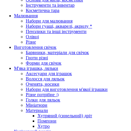
Інструменти та інвентар
Косметична тара
Малювання
Набори для малювання
Набори гуаші, акварелі, акрилу *
Пензлики та інші інструменти
Олівці
Різне
Виготовлення свічок
Барвники, матеріали для свічок
Гноти різні
Форми для свічок
М'яка іграшка, ляльки
Аксесуари для іграшок
Волосся для ляльок
Оченята, носики
Набори для виготовлення м'якої іграшки
Різне потрібне :)
Голки для ляльок
Мініатюри
Материали
Хутряний (синельний) дріт
Помпони
Хутро