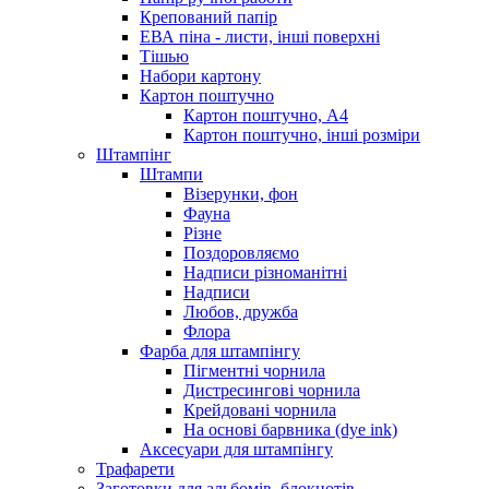
Крепований папір
ЕВА піна - листи, інші поверхні
Тішью
Набори картону
Картон поштучно
Картон поштучно, А4
Картон поштучно, інші розміри
Штампінг
Штампи
Візерунки, фон
Фауна
Різне
Поздоровляємо
Надписи різноманітні
Надписи
Любов, дружба
Флора
Фарба для штампінгу
Пігментні чорнила
Дистресингові чорнила
Крейдовані чорнила
На основі барвника (dye ink)
Аксесуари для штампінгу
Трафарети
Заготовки для альбомів, блокнотів