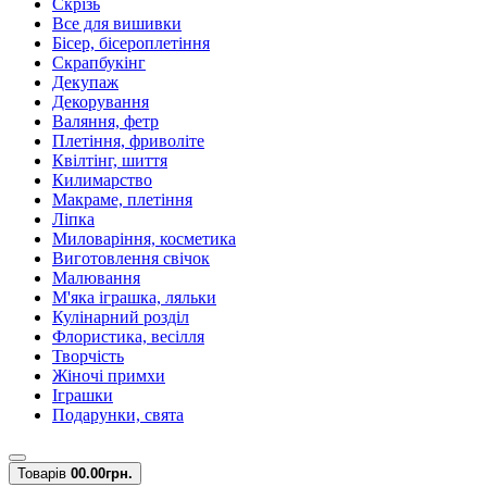
Скрізь
Все для вишивки
Бісер, бісероплетіння
Скрапбукінг
Декупаж
Декорування
Валяння, фетр
Плетіння, фриволіте
Квілтінг, шиття
Килимарство
Макраме, плетіння
Ліпка
Миловаріння, косметика
Виготовлення свічок
Малювання
М'яка іграшка, ляльки
Кулінарний розділ
Флористика, весілля
Творчість
Жіночі примхи
Іграшки
Подарунки, свята
Товарів
0
0.00грн.