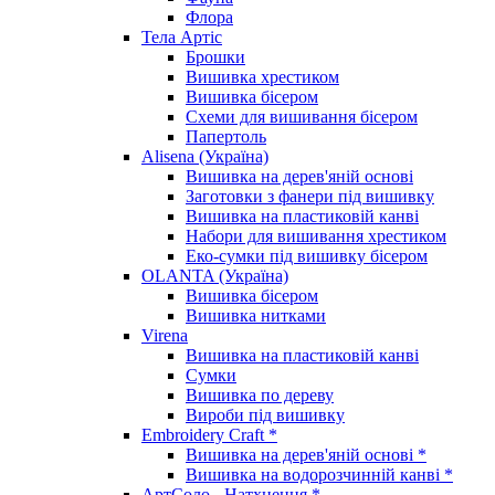
Флора
Тела Артіс
Брошки
Вишивка хрестиком
Вишивка бісером
Схеми для вишивання бісером
Папертоль
Alisena (Україна)
Вишивка на дерев'яній основі
Заготовки з фанери під вишивку
Вишивка на пластиковій канві
Набори для вишивання хрестиком
Еко-сумки під вишивку бісером
OLANTA (Україна)
Вишивка бісером
Вишивка нитками
Virena
Вишивка на пластиковій канві
Сумки
Вишивка по дереву
Вироби під вишивку
Embroidery Craft *
Вишивка на дерев'яній основі *
Вишивка на водорозчинній канві *
АртСоло - Натхнення *