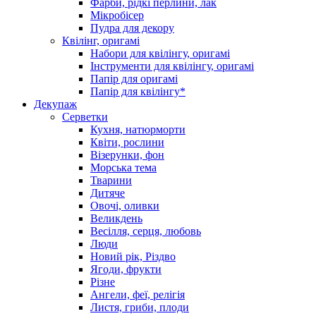
Фарби, рідкі перлини, лак
Мікробісер
Пудра для декору
Квілінг, оригамі
Набори для квілінгу, оригамі
Інструменти для квілінгу, оригамі
Папір для оригамі
Папір для квілінгу*
Декупаж
Серветки
Кухня, натюрморти
Квіти, рослини
Візерунки, фон
Морська тема
Тварини
Дитяче
Овочі, оливки
Великдень
Весілля, серця, любовь
Люди
Новий рік, Різдво
Ягоди, фрукти
Різне
Ангели, феї, релігія
Листя, гриби, плоди