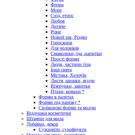
Флора
Море
Схід, етнос
Любов
Дитяче
Різне
Новий рік, Різдво
Гороскопи
Для чоловіків
Смаколики, їда, напитки
Прості форми
Люди, частини тіла
Інші свята
Містика, Хелоуїн
Листя, шишки, ягоди
Візерунки, завитки
Птахи, комахи *
Форми в палетах
Форми під нарізку *
Силіконові форми та молди
Віддушки косметичні
Штампи для мила
Добавки, декор
Сухоцвіти, сухофрукти
Основа для мила, косметики