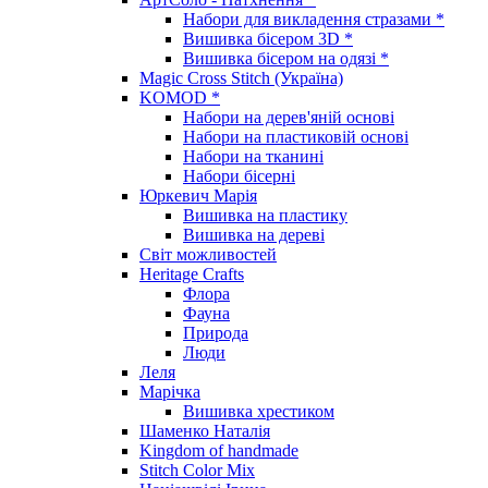
Набори для викладення стразами *
Вишивка бісером 3D *
Вишивка бісером на одязі *
Magic Cross Stitch (Україна)
KOMOD *
Набори на дерев'яній основі
Набори на пластиковій основі
Набори на тканині
Набори бісерні
Юркевич Марія
Вишивка на пластику
Вишивка на дереві
Світ можливостей
Heritage Crafts
Флора
Фауна
Природа
Люди
Леля
Марічка
Вишивка хрестиком
Шаменко Наталія
Kingdom of handmade
Stitch Color Mix