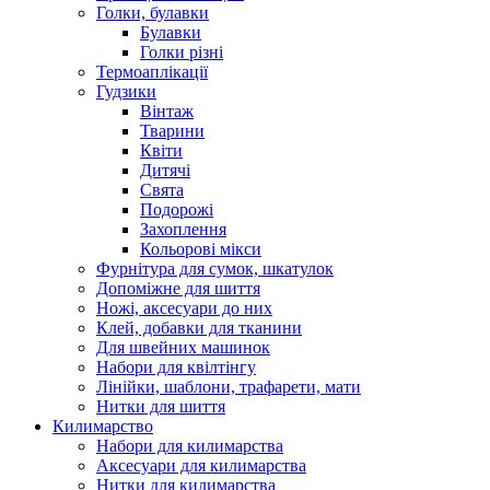
Голки, булавки
Булавки
Голки різні
Термоаплікації
Гудзики
Вінтаж
Тварини
Квіти
Дитячі
Свята
Подорожі
Захоплення
Кольорові мікси
Фурнітура для сумок, шкатулок
Допоміжне для шиття
Ножі, аксесуари до них
Клей, добавки для тканини
Для швейних машинок
Набори для квілтінгу
Лінійки, шаблони, трафарети, мати
Нитки для шиття
Килимарство
Набори для килимарства
Аксесуари для килимарства
Нитки для килимарства