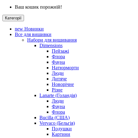
Ваш кошик порожній!
Категорії
new
Новинки
Все для вишивки
Набори для вишивання
Dimensions
Пейзажі
Флора
Фауна
Натюрморти
Люди
Дитяче
Новорічне
Різне
Lanarte (Голандія)
Люди
Фауна
Флора
Bucilla (США)
Vervaco (Бельгія)
Подушки
Картини