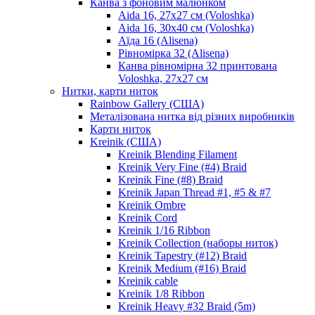
Канва з фоновим малюнком
Aida 16, 27х27 см (Voloshka)
Aida 16, 30х40 см (Voloshka)
Аїда 16 (Alisena)
Рівномірка 32 (Alisena)
Канва рівномірна 32 принтована
Voloshka, 27х27 см
Нитки, карти ниток
Rainbow Gallery (США)
Металізована нитка від різних виробників
Карти ниток
Kreinik (США)
Kreinik Blending Filament
Kreinik Very Fine (#4) Braid
Kreinik Fine (#8) Braid
Kreinik Japan Thread #1, #5 & #7
Kreinik Ombre
Kreinik Cord
Kreinik 1/16 Ribbon
Kreinik Collection (наборы ниток)
Kreinik Tapestry (#12) Braid
Kreinik Medium (#16) Braid
Kreinik cable
Kreinik 1/8 Ribbon
Kreinik Heavy #32 Braid (5m)