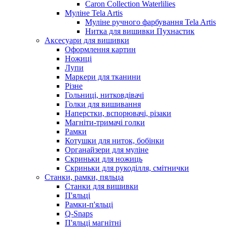
Caron Collection Waterlilies
Муліне Tela Artis
Муліне ручного фарбування Tela Artis
Нитка для вишивки Пухнастик
Аксесуари для вишивки
Оформлення картин
Ножиці
Лупи
Маркери для тканини
Різне
Гольниці, нитковдівачі
Голки для вишивання
Наперстки, вспорювачі, різаки
Магніти-тримачі голки
Рамки
Котушки для ниток, бобінки
Органайзери для муліне
Скриньки для ножиць
Скриньки для рукоділля, смітнички
Станки, рамки, пяльца
Станки для вишивки
П'яльці
Рамки-п'яльці
Q-Snaps
П'яльці магнітні