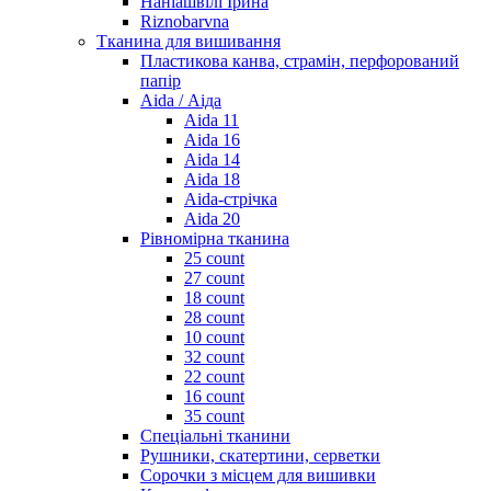
Наніашвілі Ірина
Riznobarvna
Тканина для вишивання
Пластикова канва, страмін, перфорований
папір
Aida / Аіда
Aida 11
Aida 16
Aida 14
Aida 18
Aida-стрічка
Aida 20
Рівномірна тканина
25 count
27 count
18 count
28 count
10 count
32 count
22 count
16 count
35 count
Спеціальні тканини
Рушники, скатертини, серветки
Сорочки з місцем для вишивки