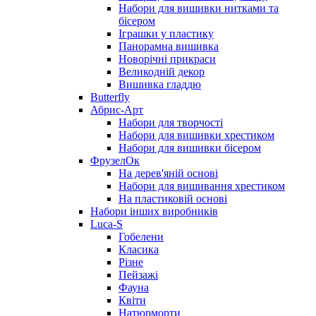
Набори для вишивки нитками та
бісером
Іграшки у пластику
Панорамна вишивка
Новорічні прикраси
Великодній декор
Вишивка гладдю
Butterfly
Абрис-Арт
Набори для творчості
Набори для вишивки хрестиком
Набори для вишивки бісером
ФрузелОк
На дерев'яній основі
Набори для вишивання хрестиком
На пластиковій основі
Набори інших виробників
Luca-S
Гобелени
Класика
Різне
Пейзажі
Фауна
Квіти
Натюрморти