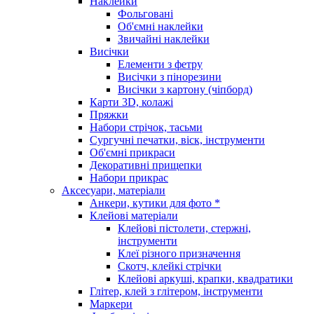
Наклейки
Фольговані
Об'ємні наклейки
Звичайні наклейки
Висічки
Елементи з фетру
Висічки з пінорезини
Висічки з картону (чіпборд)
Карти 3D, колажі
Пряжки
Набори стрічок, тасьми
Сургучні печатки, віск, інструменти
Об'ємні прикраси
Декоративні прищепки
Набори прикрас
Аксесуари, матеріали
Анкери, кутики для фото *
Клейові матеріали
Клейові пістолети, стержні,
інструменти
Клеї різного призначення
Скотч, клейкі стрічки
Клейові аркуші, крапки, квадратики
Глітер, клей з глітером, інструменти
Маркери