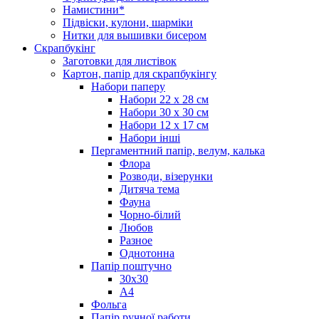
Намистини*
Підвіски, кулони, шарміки
Нитки для вышивки бисером
Скрапбукінг
Заготовки для листівок
Картон, папір для скрапбукінгу
Набори паперу
Набори 22 х 28 см
Набори 30 х 30 см
Набори 12 х 17 см
Набори інші
Пергаментний папір, велум, калька
Флора
Розводи, візерунки
Дитяча тема
Фауна
Чорно-білий
Любов
Разное
Однотонна
Папір поштучно
30х30
А4
Фольга
Папір ручної работи