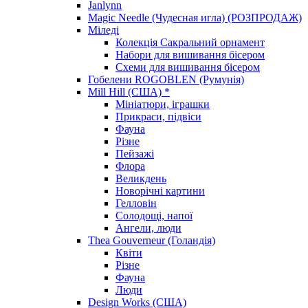
Janlynn
Magic Needle (Чудесная игла) (РОЗПРОДАЖ)
Міледі
Колекція Сакральний орнамент
Набори для вишивання бісером
Схеми для вишивання бісером
Гобелени ROGOBLEN (Румунія)
Mill Hill (США) *
Мініатюри, іграшки
Прикраси, підвіси
Фауна
Різне
Пейзажі
Флора
Великдень
Новорічні картини
Гелловін
Солодощі, напої
Ангели, люди
Thea Gouverneur (Голандія)
Квіти
Різне
Фауна
Люди
Design Works (США)