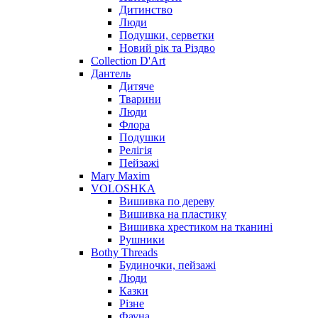
Дитинство
Люди
Подушки, серветки
Новий рік та Різдво
Collection D'Art
Дантель
Дитяче
Тварини
Люди
Флора
Подушки
Релігія
Пейзажі
Mary Maxim
VOLOSHKA
Вишивка по дереву
Вишивка на пластику
Вишивка хрестиком на тканині
Рушники
Bothy Threads
Будиночки, пейзажі
Люди
Казки
Різне
Фауна