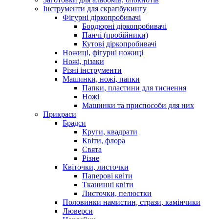
Інструменти для скрапбукингу
Фігурні діркопробивачі
Бордюрні діркопробивачі
Панчі (пробійники)
Кутові діркопробивачі
Ножиці, фігурні ножиці
Ножі, різаки
Різні інструменти
Машинки, ножі, папки
Папки, пластини для тиснення
Ножі
Машинки та приспособи для них
Прикраси
Брадси
Круги, квадрати
Квіти, флора
Свята
Різне
Квіточки, листочки
Паперові квіти
Тканинні квіти
Листочки, пелюстки
Половинки намистин, стрази, камінчики
Люверси