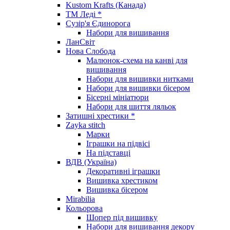
Kustom Krafts (Канада)
ТМ Леді *
Сузір'я Єдинорога
Набори для вишивання
ЛанСвіт
Нова Слобода
Малюнок-схема на канві для
вишивання
Набори для вишивки нитками
Набори для вишивки бісером
Бісерні мініатюри
Набори для шиття ляльок
Затишні хрестики *
Zayka stitch
Марки
Іграшки на підвісі
На підставці
ВДВ (Україна)
Декоративні іграшки
Вишивка хрестиком
Вишивка бісером
Mirabilia
Кольорова
Шопер під вишивку
Набори для вишивання декору