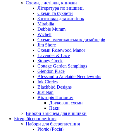
Схеми, листівки, книжки
Література по вишивці
Схеми та буклети
Заготовки для листівок
Mirabilia
Debbie Mumm
Wichelt
Схеми американських дизайнерів
Jim Shore
Cхеми Rosewood Manor
Lavender & Lace
Stoney Creek
Cottage Garden Samplings
Glendon Place
Alessandra Adelaide Needleworks
Ink Circles
Blackbird Designs
Just Nan
Вікторія Попович
Друковані схеми
Паки
Вироби з місцем для вишивки
Бісер, бісероплетіння
Набори для бісероплетіння
Ріоліс (Росія)