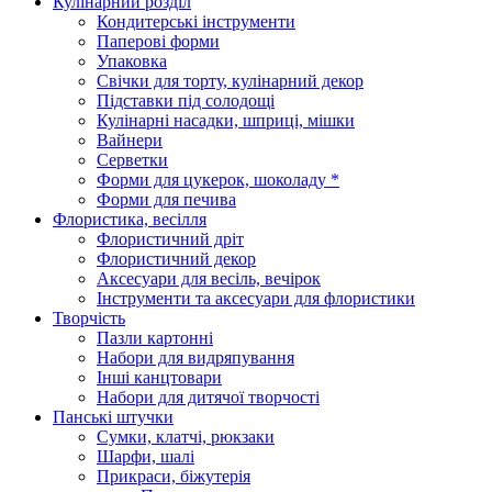
Кулінарний розділ
Кондитерські інструменти
Паперові форми
Упаковка
Свічки для торту, кулінарний декор
Підставки під солодощі
Кулінарні насадки, шприці, мішки
Вайнери
Серветки
Форми для цукерок, шоколаду *
Форми для печива
Флористика, весілля
Флористичний дріт
Флористичний декор
Аксесуари для весіль, вечірок
Інструменти та аксесуари для флористики
Творчість
Пазли картонні
Набори для видряпування
Інші канцтовари
Набори для дитячої творчості
Панські штучки
Сумки, клатчі, рюкзаки
Шарфи, шалі
Прикраси, біжутерія