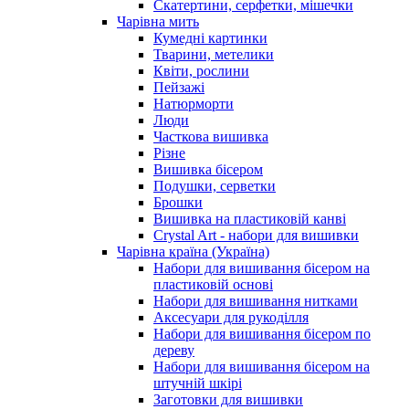
Скатертини, серфетки, мішечки
Чарiвна мить
Кумедні картинки
Тварини, метелики
Квіти, рослини
Пейзажі
Натюрморти
Люди
Часткова вишивка
Різне
Вишивка бісером
Подушки, серветки
Брошки
Вишивка на пластиковій канві
Crystal Art - набори для вишивки
Чарівна країна (Україна)
Набори для вишивання бісером на
пластиковій основі
Набори для вишивання нитками
Аксесуари для рукоділля
Набори для вишивання бісером по
дереву
Набори для вишивання бісером на
штучній шкірі
Заготовки для вишивки