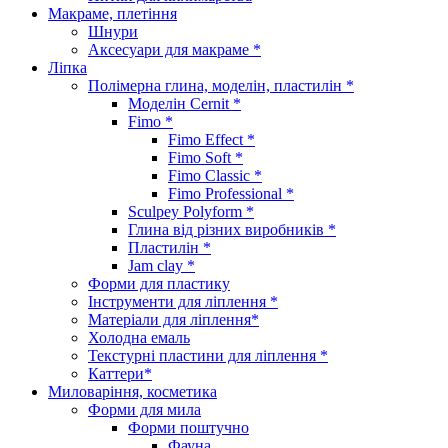
Макраме, плетіння
Шнури
Аксесуари для макраме *
Ліпка
Полімерна глина, моделін, пластилін *
Моделін Cernit *
Fimo *
Fimo Effect *
Fimo Soft *
Fimo Classic *
Fimo Professional *
Sculpey Polyform *
Глина від різних виробників *
Пластилін *
Jam clay *
Форми для пластику
Інструменти для ліплення *
Матеріали для ліплення*
Холодна емаль
Текстурні пластини для ліплення *
Каттери*
Миловаріння, косметика
Форми для мила
Форми поштучно
Фауна