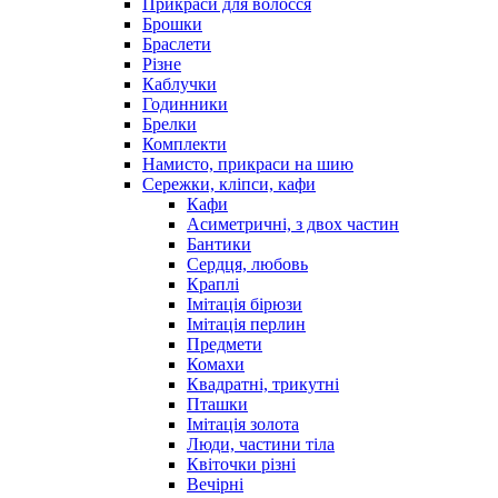
Прикраси для волосся
Брошки
Браслети
Різне
Каблучки
Годинники
Брелки
Комплекти
Намисто, прикраси на шию
Сережки, кліпси, кафи
Кафи
Асиметричні, з двох частин
Бантики
Сердця, любовь
Краплі
Імітація бірюзи
Імітація перлин
Предмети
Комахи
Квадратні, трикутні
Пташки
Імітація золота
Люди, частини тіла
Квіточки різні
Вечірні