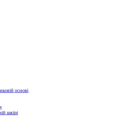
иковій основі
у
ій шкірі