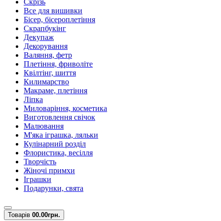
Скрізь
Все для вишивки
Бісер, бісероплетіння
Скрапбукінг
Декупаж
Декорування
Валяння, фетр
Плетіння, фриволіте
Квілтінг, шиття
Килимарство
Макраме, плетіння
Ліпка
Миловаріння, косметика
Виготовлення свічок
Малювання
М'яка іграшка, ляльки
Кулінарний розділ
Флористика, весілля
Творчість
Жіночі примхи
Іграшки
Подарунки, свята
Товарів
0
0.00грн.