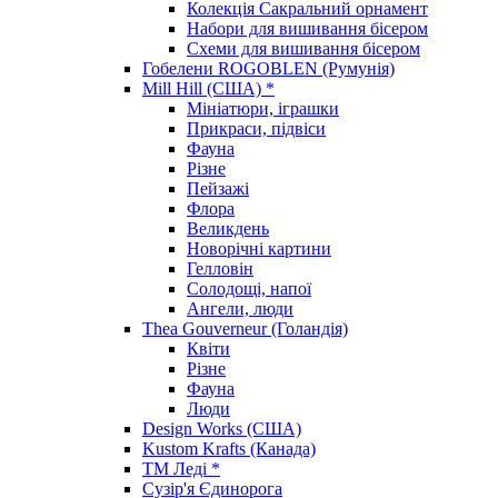
Колекція Сакральний орнамент
Набори для вишивання бісером
Схеми для вишивання бісером
Гобелени ROGOBLEN (Румунія)
Mill Hill (США) *
Мініатюри, іграшки
Прикраси, підвіси
Фауна
Різне
Пейзажі
Флора
Великдень
Новорічні картини
Гелловін
Солодощі, напої
Ангели, люди
Thea Gouverneur (Голандія)
Квіти
Різне
Фауна
Люди
Design Works (США)
Kustom Krafts (Канада)
ТМ Леді *
Сузір'я Єдинорога