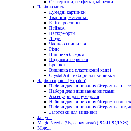
Скатертини, серфетки, мішечки
Чарiвна мить
Кумедні картинки
Тварини, метелики
Квіти, рослини
Пейзажі
Натюрморти
Люди
Часткова вишивка
Різне
Вишивка бісером
Подушки, серветки
Брошки
Вишивка на пластиковій канві
Crystal Art - набори для вишивки
Чарівна країна (Україна)
Набори для вишивання бісером на пласт
Набори для вишивання нитками
Аксесуари для рукоділля
Набори для вишивання бісером по дерев
Набори для вишивання бісером на штучн
Заготовки для вишивки
Janlynn
Magic Needle (Чудесная игла) (РОЗПРОДАЖ)
Міледі