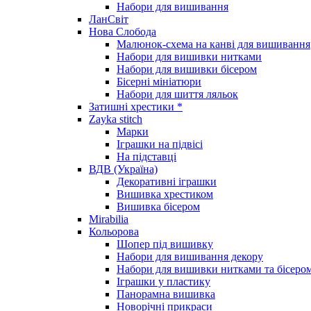
Набори для вишивання
ЛанСвіт
Нова Слобода
Малюнок-схема на канві для вишивання
Набори для вишивки нитками
Набори для вишивки бісером
Бісерні мініатюри
Набори для шиття ляльок
Затишні хрестики *
Zayka stitch
Марки
Іграшки на підвісі
На підставці
ВДВ (Україна)
Декоративні іграшки
Вишивка хрестиком
Вишивка бісером
Mirabilia
Кольорова
Шопер під вишивку
Набори для вишивання декору
Набори для вишивки нитками та бісеро
Іграшки у пластику
Панорамна вишивка
Новорічні прикраси