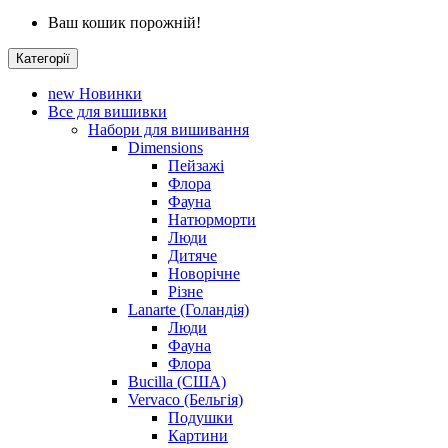
Ваш кошик порожній!
Категорії
new
Новинки
Все для вишивки
Набори для вишивання
Dimensions
Пейзажі
Флора
Фауна
Натюрморти
Люди
Дитяче
Новорічне
Різне
Lanarte (Голандія)
Люди
Фауна
Флора
Bucilla (США)
Vervaco (Бельгія)
Подушки
Картини