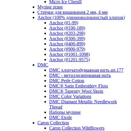
Micro Ice Chenill
Муліне різне
Стрічки для вишивання 2 мм, 4 мм
Anchor (100% длинноволокнистый хлопок)
Anchor (#1-99)
Anchor (#100-189)
Anchor (#203-298)
Anchor (#300-399)
Anchor (#400-899)
Anchor (#900-979)
Anchor (#1001-1098)
Anchor (#1201-9575)
DMC
DMC хлопчатобумажная нить art.177
DMC - металлизированая нить
DMC Perle Cotton
DMC® Satin Embroidery Floss
DMC® Tapestry Wool Skein
DMC Color Variations
DMC Diamant Metallic Needlework
Thread
Наборы мулине
DMC Etoile
Caron Collection
Caron Collection Wildflowers