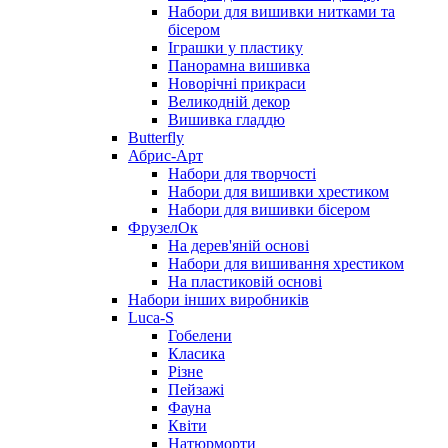
Набори для вишивки нитками та
бісером
Іграшки у пластику
Панорамна вишивка
Новорічні прикраси
Великодній декор
Вишивка гладдю
Butterfly
Абрис-Арт
Набори для творчості
Набори для вишивки хрестиком
Набори для вишивки бісером
ФрузелОк
На дерев'яній основі
Набори для вишивання хрестиком
На пластиковій основі
Набори інших виробників
Luca-S
Гобелени
Класика
Різне
Пейзажі
Фауна
Квіти
Натюрморти