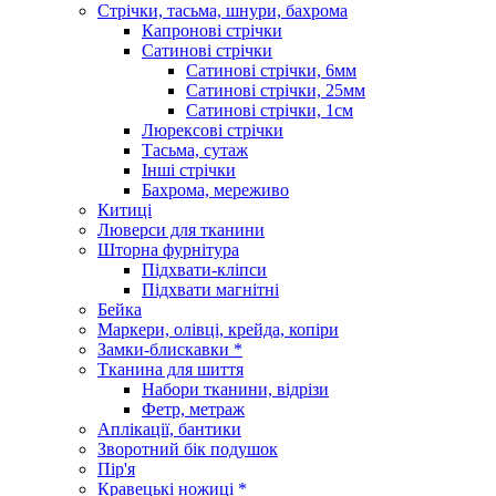
Стрічки, тасьма, шнури, бахрома
Капронові стрічки
Сатинові стрічки
Сатинові стрічки, 6мм
Сатинові стрічки, 25мм
Сатинові стрічки, 1см
Люрексові стрічки
Тасьма, сутаж
Інші стрічки
Бахрома, мереживо
Китиці
Люверси для тканини
Шторна фурнітура
Підхвати-кліпси
Підхвати магнітні
Бейка
Маркери, олівці, крейда, копіри
Замки-блискавки *
Тканина для шиття
Набори тканини, відрізи
Фетр, метраж
Аплікації, бантики
Зворотний бік подушок
Пір'я
Кравецькі ножиці *