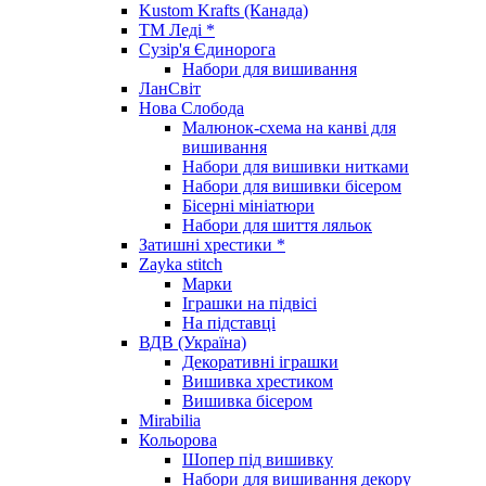
Kustom Krafts (Канада)
ТМ Леді *
Сузір'я Єдинорога
Набори для вишивання
ЛанСвіт
Нова Слобода
Малюнок-схема на канві для
вишивання
Набори для вишивки нитками
Набори для вишивки бісером
Бісерні мініатюри
Набори для шиття ляльок
Затишні хрестики *
Zayka stitch
Марки
Іграшки на підвісі
На підставці
ВДВ (Україна)
Декоративні іграшки
Вишивка хрестиком
Вишивка бісером
Mirabilia
Кольорова
Шопер під вишивку
Набори для вишивання декору