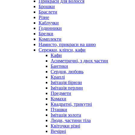
Прикраси для волосся
Брошки
Браслети
Різне
Каблучки
Годинники
Брелки
Комплекти
Намисто, прикраси на шию
Сережки, кліпси, кафи
Кафи
Асиметричні, з двох частин
Бантики
Сердця, любовь
Краплі
Імітація бірюзи
Імітація перлин
Предмети
Комахи
Квадратні, трикутні
Пташки
Імітація золота
Люди, частини тіла
Квіточки різні
Вечірні