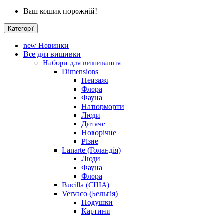
Ваш кошик порожній!
Категорії
new
Новинки
Все для вишивки
Набори для вишивання
Dimensions
Пейзажі
Флора
Фауна
Натюрморти
Люди
Дитяче
Новорічне
Різне
Lanarte (Голандія)
Люди
Фауна
Флора
Bucilla (США)
Vervaco (Бельгія)
Подушки
Картини