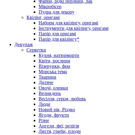
Фарби, рідкі перлини, лак
Мікробісер
Пудра для декору
Квілінг, оригамі
Набори для квілінгу, оригамі
Інструменти для квілінгу, оригамі
Папір для оригамі
Папір для квілінгу*
Декупаж
Серветки
Кухня, натюрморти
Квіти, рослини
Візерунки, фон
Морська тема
Тварини
Дитяче
Овочі, оливки
Великдень
Весілля, серця, любовь
Люди
Новий рік, Різдво
Ягоди, фрукти
Різне
Ангели, феї, релігія
Листя, гриби, плоди