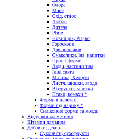
Флора
Море
Схід, етнос
Любов
Дитяче
Різне
Новий рік, Різдво
Гороскопи
Для чоловіків
Смаколики, їда, напитки
Прості форми
Люди, частини тіла
Інші свята
Містика, Хелоуїн
Листя, шишки, ягоди
Візерунки, завитки
Птахи, комахи *
Форми в палетах
Форми під нарізку *
Силіконові форми та молди
Віддушки косметичні
Штампи для мила
Добавки, декор
Сухоцвіти, сухофрукти
Основа для мила, косметики