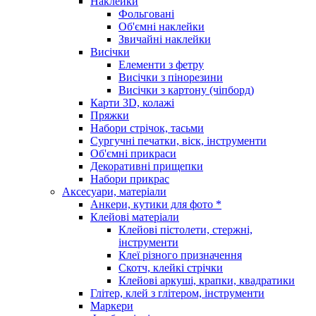
Наклейки
Фольговані
Об'ємні наклейки
Звичайні наклейки
Висічки
Елементи з фетру
Висічки з пінорезини
Висічки з картону (чіпборд)
Карти 3D, колажі
Пряжки
Набори стрічок, тасьми
Сургучні печатки, віск, інструменти
Об'ємні прикраси
Декоративні прищепки
Набори прикрас
Аксесуари, матеріали
Анкери, кутики для фото *
Клейові матеріали
Клейові пістолети, стержні,
інструменти
Клеї різного призначення
Скотч, клейкі стрічки
Клейові аркуші, крапки, квадратики
Глітер, клей з глітером, інструменти
Маркери