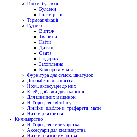
Голки, булавки
Булавки
Голки різні
Термоаплікації
Гудзики
Вінтаж
Тварини
Квіти
Дитячі
Свята
Подорожі
Захоплення
Кольорові мікси
Фурнітура для сумок, шкатулок
Допоміжне для шиття
Ножі, аксесуари до них
Клей, добавки для тканини
Для швейних машинок
Набори для квілтінгу
Лінійки, шаблони, трафарети, мати
Нитки для шиття
Килимарство
Набори для килимарства
Аксесуари для килимарства
Нитки для килимарства