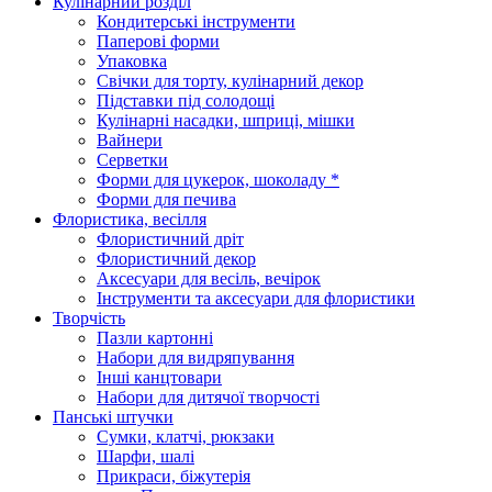
Кулінарний розділ
Кондитерські інструменти
Паперові форми
Упаковка
Свічки для торту, кулінарний декор
Підставки під солодощі
Кулінарні насадки, шприці, мішки
Вайнери
Серветки
Форми для цукерок, шоколаду *
Форми для печива
Флористика, весілля
Флористичний дріт
Флористичний декор
Аксесуари для весіль, вечірок
Інструменти та аксесуари для флористики
Творчість
Пазли картонні
Набори для видряпування
Інші канцтовари
Набори для дитячої творчості
Панські штучки
Сумки, клатчі, рюкзаки
Шарфи, шалі
Прикраси, біжутерія