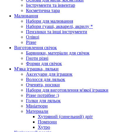
Інструменти та інвентар
Косметична тара
Малювання
Набори для малювання
Набори гуаші, акварелі, акрилу *
Пензлики та інші інструменти
Олівці
Різне
Виготовлення свічок
Барвники, матеріали для свічок
Гноти різні
Форми для свічок
М'яка іграшка, ляльки
Аксесуари для іграшок
Волосся для ляльок
Оченята, носики
Набори для виготовлення м'якої іграшки
Різне потрібне :)
Голки для ляльок
Мініатюри
Материали
Хутряний (синельний) дріт
Помпони
Хутро