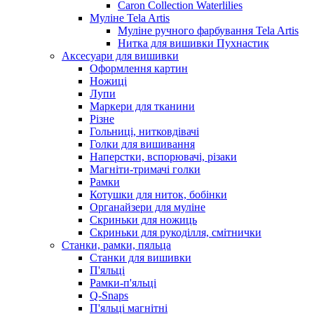
Caron Collection Waterlilies
Муліне Tela Artis
Муліне ручного фарбування Tela Artis
Нитка для вишивки Пухнастик
Аксесуари для вишивки
Оформлення картин
Ножиці
Лупи
Маркери для тканини
Різне
Гольниці, нитковдівачі
Голки для вишивання
Наперстки, вспорювачі, різаки
Магніти-тримачі голки
Рамки
Котушки для ниток, бобінки
Органайзери для муліне
Скриньки для ножиць
Скриньки для рукоділля, смітнички
Станки, рамки, пяльца
Станки для вишивки
П'яльці
Рамки-п'яльці
Q-Snaps
П'яльці магнітні