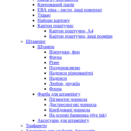
Крепований папір
ЕВА піна - листи, інші поверхні
Тішью
Набори картону
Картон поштучно
Картон поштучно, А4
Картон поштучно, інші розміри
Штампінг
Штампи
Візерунки, фон
Фауна
Різне
Поздоровляємо
Надписи різноманітні
Надписи
Любов, дружба
Флора
Фарба для штампінгу
Пігментні чорнила
Дистресингові чорнила
Крейдовані чорнила
На основі барвника (dye ink)
Аксесуари для штампінгу
Трафарети
Заготовки для альбомів, блокнотів