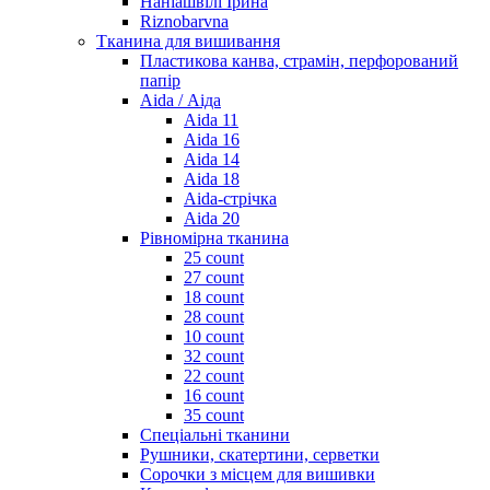
Наніашвілі Ірина
Riznobarvna
Тканина для вишивання
Пластикова канва, страмін, перфорований
папір
Aida / Аіда
Aida 11
Aida 16
Aida 14
Aida 18
Aida-стрічка
Aida 20
Рівномірна тканина
25 count
27 count
18 count
28 count
10 count
32 count
22 count
16 count
35 count
Спеціальні тканини
Рушники, скатертини, серветки
Сорочки з місцем для вишивки