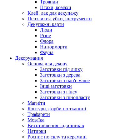
Троянди
Птахи, комахи
Клей, лак для декупажу
Пензлики-губки, інструменти
Декупажні карти
Люди
Різне
Флора
Натюрморти
Фауна
Декорування
Основа для декору
Заготовки під ліпку
Заготовки з дерева
Заготовки з пап'є маше
Інші заготовки
Заготовки з гіпсу
Заготовки з пінопласту
Магніти
Контури, фарби по тканині
Трафарети
Мозаїка
Виготовлення годинників
Натирки
Роспис по склу та керамиці