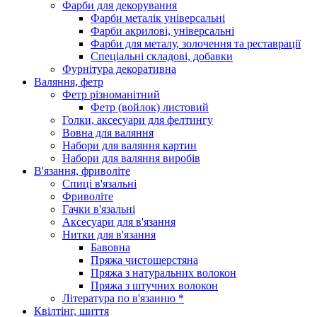
Фарби для декорування
Фарби металік універсальні
Фарби акрилові, універсальні
Фарби для металу, золочення та реставрації
Спеціальні складові, добавки
Фурнітура декоративна
Валяння, фетр
Фетр різноманітний
Фетр (войлок) листовий
Голки, аксесуари для фелтингу
Вовна для валяння
Набори для валяння картин
Набори для валяння виробів
В'язання, фриволіте
Спиці в'язальні
Фриволіте
Гачки в'язальні
Аксесуари для в'язання
Нитки для в'язання
Бавовна
Пряжа чистошерстяна
Пряжа з натуральних волокон
Пряжа з штучних волокон
Література по в'язанню *
Квілтінг, шиття