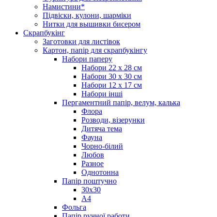
Намистини*
Підвіски, кулони, шарміки
Нитки для вышивки бисером
Скрапбукінг
Заготовки для листівок
Картон, папір для скрапбукінгу
Набори паперу
Набори 22 х 28 см
Набори 30 х 30 см
Набори 12 х 17 см
Набори інші
Пергаментний папір, велум, калька
Флора
Розводи, візерунки
Дитяча тема
Фауна
Чорно-білий
Любов
Разное
Однотонна
Папір поштучно
30х30
А4
Фольга
Папір ручної работи