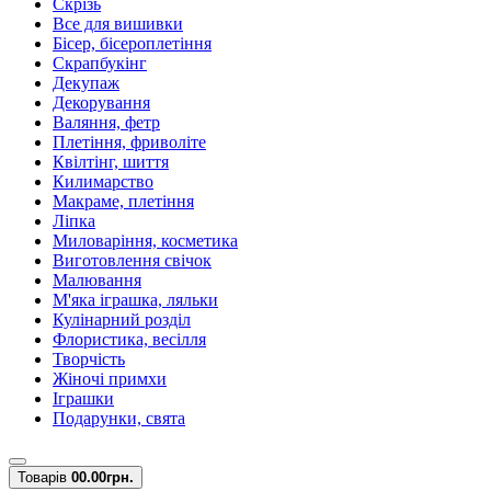
Скрізь
Все для вишивки
Бісер, бісероплетіння
Скрапбукінг
Декупаж
Декорування
Валяння, фетр
Плетіння, фриволіте
Квілтінг, шиття
Килимарство
Макраме, плетіння
Ліпка
Миловаріння, косметика
Виготовлення свічок
Малювання
М'яка іграшка, ляльки
Кулінарний розділ
Флористика, весілля
Творчість
Жіночі примхи
Іграшки
Подарунки, свята
Товарів
0
0.00грн.