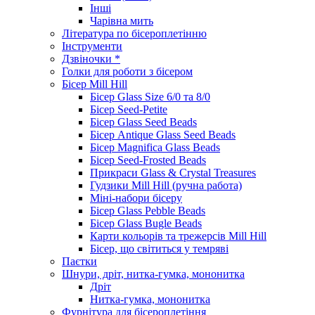
Інші
Чарівна мить
Література по бісероплетінню
Інструменти
Дзвіночки *
Голки для роботи з бісером
Бісер Mill Hill
Бісер Glass Size 6/0 та 8/0
Бісер Seed-Petite
Бісер Glass Seed Beads
Бісер Antique Glass Seed Beads
Бісер Magnifica Glass Beads
Бісер Seed-Frosted Beads
Прикраси Glass & Crystal Treasures
Гудзики Mill Hill (ручна работа)
Міні-набори бісеру
Бісер Glass Pebble Beads
Бісер Glass Bugle Beads
Карти кольорів та трежерсів Mill Hill
Бісер, що світиться у темряві
Паєтки
Шнури, дріт, нитка-гумка, мононитка
Дріт
Нитка-гумка, мононитка
Фурнітура для бісероплетіння