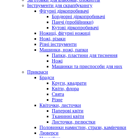
Інструменти для скрапбукингу
Фігурні діркопробивачі
Бордюрні діркопробивачі
Панчі (пробійники)
Кутові діркопробивачі
Ножиці, фігурні ножиці
Ножі, різаки
Різні інструменти
Машинки, ножі, папки
Папки, пластини для тиснення
Ножі
Машинки та приспособи для них
Прикраси
Брадси
Круги, квадрати
Квіти, флора
Свята
Різне
Квіточки, листочки
Паперові квіти
Тканинні квіти
Листочки, пелюстки
Половинки намистин, стрази, камінчики
Люверси