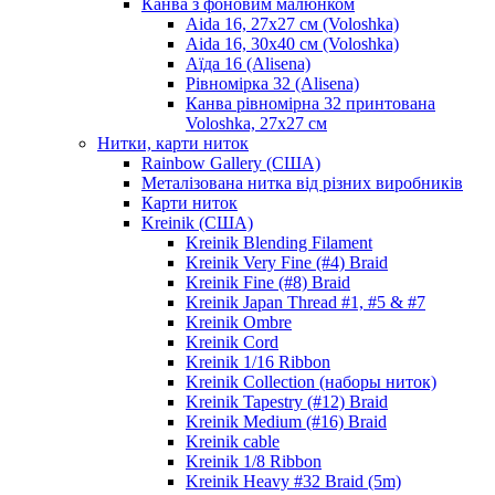
Канва з фоновим малюнком
Aida 16, 27х27 см (Voloshka)
Aida 16, 30х40 см (Voloshka)
Аїда 16 (Alisena)
Рівномірка 32 (Alisena)
Канва рівномірна 32 принтована
Voloshka, 27х27 см
Нитки, карти ниток
Rainbow Gallery (США)
Металізована нитка від різних виробників
Карти ниток
Kreinik (США)
Kreinik Blending Filament
Kreinik Very Fine (#4) Braid
Kreinik Fine (#8) Braid
Kreinik Japan Thread #1, #5 & #7
Kreinik Ombre
Kreinik Cord
Kreinik 1/16 Ribbon
Kreinik Collection (наборы ниток)
Kreinik Tapestry (#12) Braid
Kreinik Medium (#16) Braid
Kreinik cable
Kreinik 1/8 Ribbon
Kreinik Heavy #32 Braid (5m)