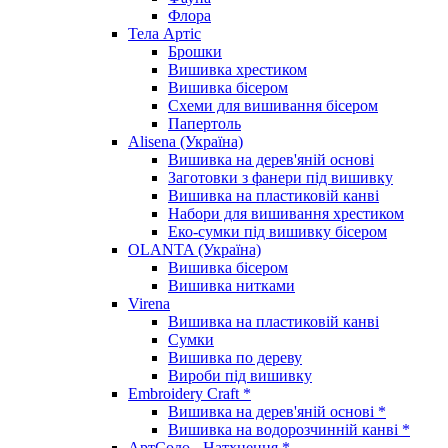
Флора
Тела Артіс
Брошки
Вишивка хрестиком
Вишивка бісером
Схеми для вишивання бісером
Папертоль
Alisena (Україна)
Вишивка на дерев'яній основі
Заготовки з фанери під вишивку
Вишивка на пластиковій канві
Набори для вишивання хрестиком
Еко-сумки під вишивку бісером
OLANTA (Україна)
Вишивка бісером
Вишивка нитками
Virena
Вишивка на пластиковій канві
Сумки
Вишивка по дереву
Вироби під вишивку
Embroidery Craft *
Вишивка на дерев'яній основі *
Вишивка на водорозчинній канві *
АртСоло - Натхнення *