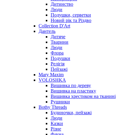
Дитинство
Люди
Подушки, серветки
Новий рік та Різдво
Collection D'Art
Дантель
Дитяче
Тварини
Люди
Флора
Подушки
Релігія
Пейзажі
Mary Maxim
VOLOSHKA
Вишивка по дереву
Вишивка на пластику
Вишивка хрестиком на тканині
Рушники
Bothy Threads
Будиночки, пейзажі
Люди
Казки
Різне
Фауна