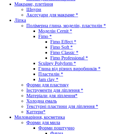
Макраме, плетіння
Шнури
Аксесуари для макраме *
Ліпка
Полімерна глина, моделін, пластилін *
Моделін Cernit *
Fimo *
Fimo Effect *
Fimo Soft *
Fimo Classic *
Fimo Professional *
Sculpey Polyform *
Глина від різних виробників *
Пластилін *
Jam clay *
Форми для пластику
Інструменти для ліплення *
Матеріали для ліплення*
Холодна емаль
Текстурні пластини для ліплення *
Каттери*
Миловаріння, косметика
Форми для мила
Форми поштучно
Фауна