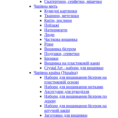
Скатертини, серфетки, мішечки
Чарiвна мить
Кумедні картинки
Тварини, метелики
Квіти, рослини
Пейзажі
Натюрморти
Люди
Часткова вишивка
Різне
Вишивка бісером
Подушки, серветки
Брошки
Вишивка на пластиковій канві
Crystal Art - набори для вишивки
Чарівна країна (Україна)
Набори для вишивання бісером на
пластиковій основі
Набори для вишивання нитками
Аксесуари для рукоділля
Набори для вишивання бісером по
дереву
Набори для вишивання бісером на
штучній шкірі
Заготовки для вишивки