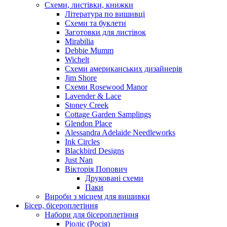
Схеми, листівки, книжки
Література по вишивці
Схеми та буклети
Заготовки для листівок
Mirabilia
Debbie Mumm
Wichelt
Схеми американських дизайнерів
Jim Shore
Cхеми Rosewood Manor
Lavender & Lace
Stoney Creek
Cottage Garden Samplings
Glendon Place
Alessandra Adelaide Needleworks
Ink Circles
Blackbird Designs
Just Nan
Вікторія Попович
Друковані схеми
Паки
Вироби з місцем для вишивки
Бісер, бісероплетіння
Набори для бісероплетіння
Ріоліс (Росія)