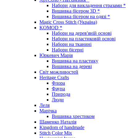
Набори для викладення стразами *
Вишивка бісером 3D *
Вишивка бісером на одязі *
Magic Cross Stitch (Україна)
KOMOD *
Набори на дерев'яній основі
Набори на пластиковій основі
Набори на тканині
Набори бісерні
Юркевич Марія
Вишивка на пластику
Вишивка на дереві
Світ можливостей
Heritage Crafts
Флора
Фауна
Природа
Люди
Леля
Марічка
Вишивка хрестиком
Шаменко Наталія
Kingdom of handmade
Stitch Color Mix