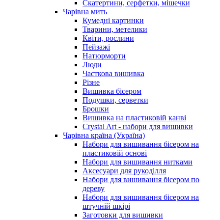
Скатертини, серфетки, мішечки
Чарiвна мить
Кумедні картинки
Тварини, метелики
Квіти, рослини
Пейзажі
Натюрморти
Люди
Часткова вишивка
Різне
Вишивка бісером
Подушки, серветки
Брошки
Вишивка на пластиковій канві
Crystal Art - набори для вишивки
Чарівна країна (Україна)
Набори для вишивання бісером на
пластиковій основі
Набори для вишивання нитками
Аксесуари для рукоділля
Набори для вишивання бісером по
дереву
Набори для вишивання бісером на
штучній шкірі
Заготовки для вишивки