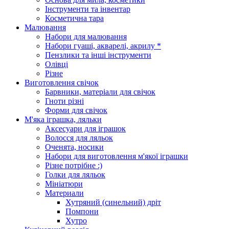
Інструменти та інвентар
Косметична тара
Малювання
Набори для малювання
Набори гуаші, акварелі, акрилу *
Пензлики та інші інструменти
Олівці
Різне
Виготовлення свічок
Барвники, матеріали для свічок
Гноти різні
Форми для свічок
М'яка іграшка, ляльки
Аксесуари для іграшок
Волосся для ляльок
Оченята, носики
Набори для виготовлення м'якої іграшки
Різне потрібне :)
Голки для ляльок
Мініатюри
Материали
Хутряний (синельний) дріт
Помпони
Хутро