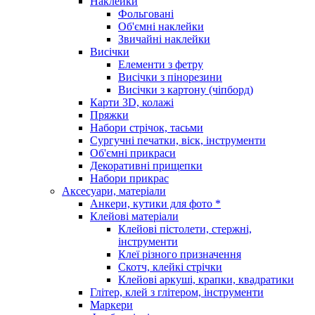
Наклейки
Фольговані
Об'ємні наклейки
Звичайні наклейки
Висічки
Елементи з фетру
Висічки з пінорезини
Висічки з картону (чіпборд)
Карти 3D, колажі
Пряжки
Набори стрічок, тасьми
Сургучні печатки, віск, інструменти
Об'ємні прикраси
Декоративні прищепки
Набори прикрас
Аксесуари, матеріали
Анкери, кутики для фото *
Клейові матеріали
Клейові пістолети, стержні,
інструменти
Клеї різного призначення
Скотч, клейкі стрічки
Клейові аркуші, крапки, квадратики
Глітер, клей з глітером, інструменти
Маркери