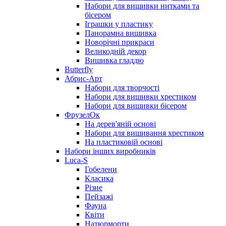
Набори для вишивки нитками та
бісером
Іграшки у пластику
Панорамна вишивка
Новорічні прикраси
Великодній декор
Вишивка гладдю
Butterfly
Абрис-Арт
Набори для творчості
Набори для вишивки хрестиком
Набори для вишивки бісером
ФрузелОк
На дерев'яній основі
Набори для вишивання хрестиком
На пластиковій основі
Набори інших виробників
Luca-S
Гобелени
Класика
Різне
Пейзажі
Фауна
Квіти
Натюрморти