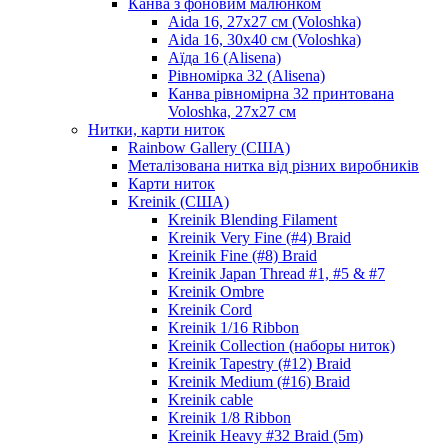
Канва з фоновим малюнком
Aida 16, 27х27 см (Voloshka)
Aida 16, 30х40 см (Voloshka)
Аїда 16 (Alisena)
Рівномірка 32 (Alisena)
Канва рівномірна 32 принтована
Voloshka, 27х27 см
Нитки, карти ниток
Rainbow Gallery (США)
Металізована нитка від різних виробників
Карти ниток
Kreinik (США)
Kreinik Blending Filament
Kreinik Very Fine (#4) Braid
Kreinik Fine (#8) Braid
Kreinik Japan Thread #1, #5 & #7
Kreinik Ombre
Kreinik Cord
Kreinik 1/16 Ribbon
Kreinik Collection (наборы ниток)
Kreinik Tapestry (#12) Braid
Kreinik Medium (#16) Braid
Kreinik cable
Kreinik 1/8 Ribbon
Kreinik Heavy #32 Braid (5m)