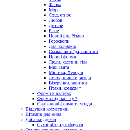
Флора
Море
Схід, етнос
Любов
Дитяче
Різне
Новий рік, Різдво
Гороскопи
Для чоловіків
Смаколики, їда, напитки
Прості форми
Люди, частини тіла
Інші свята
Містика, Хелоуїн
Листя, шишки, ягоди
Візерунки, завитки
Птахи, комахи *
Форми в палетах
Форми під нарізку *
Силіконові форми та молди
Віддушки косметичні
Штампи для мила
Добавки, декор
Сухоцвіти, сухофрукти
Основа для мила, косметики