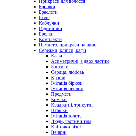
Прикраси для волосся
Брошки
Браслети
Різне
Каблучки
Годинники
Брелки
Комплекти
Намисто, прикраси на шию
Сережки, кліпси, кафи
Кафи
Асиметричні, з двох частин
Бантики
Сердця, любовь
Краплі
Імітація бірюзи
Імітація перлин
Предмети
Комахи
Квадратні, трикутні
Пташки
Імітація золота
Люди, частини тіла
Квіточки різні
Вечірні