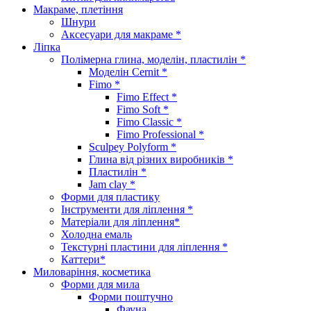
Макраме, плетіння
Шнури
Аксесуари для макраме *
Ліпка
Полімерна глина, моделін, пластилін *
Моделін Cernit *
Fimo *
Fimo Effect *
Fimo Soft *
Fimo Classic *
Fimo Professional *
Sculpey Polyform *
Глина від різних виробників *
Пластилін *
Jam clay *
Форми для пластику
Інструменти для ліплення *
Матеріали для ліплення*
Холодна емаль
Текстурні пластини для ліплення *
Каттери*
Миловаріння, косметика
Форми для мила
Форми поштучно
Фауна