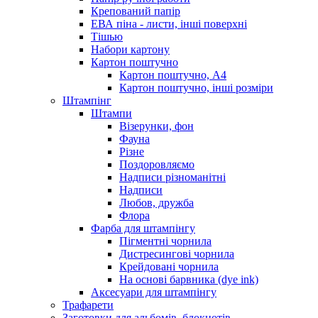
Крепований папір
ЕВА піна - листи, інші поверхні
Тішью
Набори картону
Картон поштучно
Картон поштучно, А4
Картон поштучно, інші розміри
Штампінг
Штампи
Візерунки, фон
Фауна
Різне
Поздоровляємо
Надписи різноманітні
Надписи
Любов, дружба
Флора
Фарба для штампінгу
Пігментні чорнила
Дистресингові чорнила
Крейдовані чорнила
На основі барвника (dye ink)
Аксесуари для штампінгу
Трафарети
Заготовки для альбомів, блокнотів