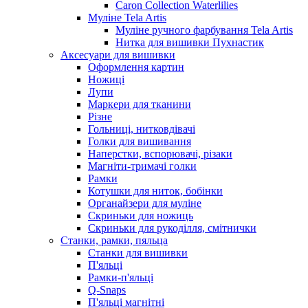
Caron Collection Waterlilies
Муліне Tela Artis
Муліне ручного фарбування Tela Artis
Нитка для вишивки Пухнастик
Аксесуари для вишивки
Оформлення картин
Ножиці
Лупи
Маркери для тканини
Різне
Гольниці, нитковдівачі
Голки для вишивання
Наперстки, вспорювачі, різаки
Магніти-тримачі голки
Рамки
Котушки для ниток, бобінки
Органайзери для муліне
Скриньки для ножиць
Скриньки для рукоділля, смітнички
Станки, рамки, пяльца
Станки для вишивки
П'яльці
Рамки-п'яльці
Q-Snaps
П'яльці магнітні