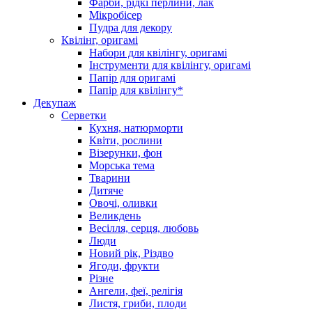
Фарби, рідкі перлини, лак
Мікробісер
Пудра для декору
Квілінг, оригамі
Набори для квілінгу, оригамі
Інструменти для квілінгу, оригамі
Папір для оригамі
Папір для квілінгу*
Декупаж
Серветки
Кухня, натюрморти
Квіти, рослини
Візерунки, фон
Морська тема
Тварини
Дитяче
Овочі, оливки
Великдень
Весілля, серця, любовь
Люди
Новий рік, Різдво
Ягоди, фрукти
Різне
Ангели, феї, релігія
Листя, гриби, плоди