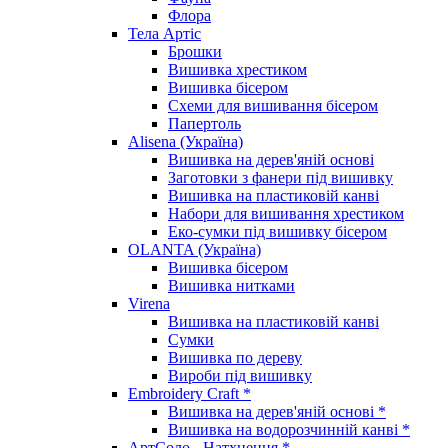
Флора
Тела Артіс
Брошки
Вишивка хрестиком
Вишивка бісером
Схеми для вишивання бісером
Папертоль
Alisena (Україна)
Вишивка на дерев'яній основі
Заготовки з фанери під вишивку
Вишивка на пластиковій канві
Набори для вишивання хрестиком
Еко-сумки під вишивку бісером
OLANTA (Україна)
Вишивка бісером
Вишивка нитками
Virena
Вишивка на пластиковій канві
Сумки
Вишивка по дереву
Вироби під вишивку
Embroidery Craft *
Вишивка на дерев'яній основі *
Вишивка на водорозчинній канві *
АртСоло - Натхнення *