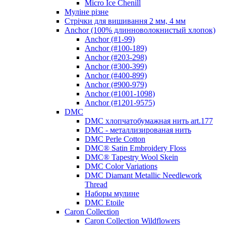
Micro Ice Chenill
Муліне різне
Стрічки для вишивання 2 мм, 4 мм
Anchor (100% длинноволокнистый хлопок)
Anchor (#1-99)
Anchor (#100-189)
Anchor (#203-298)
Anchor (#300-399)
Anchor (#400-899)
Anchor (#900-979)
Anchor (#1001-1098)
Anchor (#1201-9575)
DMC
DMC хлопчатобумажная нить art.177
DMC - металлизированая нить
DMC Perle Cotton
DMC® Satin Embroidery Floss
DMC® Tapestry Wool Skein
DMC Color Variations
DMC Diamant Metallic Needlework
Thread
Наборы мулине
DMC Etoile
Caron Collection
Caron Collection Wildflowers