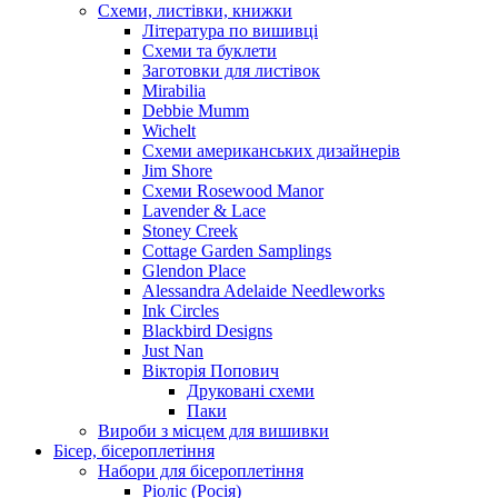
Схеми, листівки, книжки
Література по вишивці
Схеми та буклети
Заготовки для листівок
Mirabilia
Debbie Mumm
Wichelt
Схеми американських дизайнерів
Jim Shore
Cхеми Rosewood Manor
Lavender & Lace
Stoney Creek
Cottage Garden Samplings
Glendon Place
Alessandra Adelaide Needleworks
Ink Circles
Blackbird Designs
Just Nan
Вікторія Попович
Друковані схеми
Паки
Вироби з місцем для вишивки
Бісер, бісероплетіння
Набори для бісероплетіння
Ріоліс (Росія)