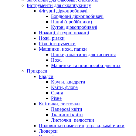
Інструменти для скрапбукингу
Фігурні діркопробивачі
Бордюрні діркопробивачі
Панчі (пробійники)
Кутові діркопробивачі
Ножиці, фігурні ножиці
Ножі, різаки
Різні інструменти
Машинки, ножі, папки
Папки, пластини для тиснення
Ножі
Машинки та приспособи для них
Прикраси
Брадси
Круги, квадрати
Квіти, флора
Свята
Різне
Квіточки, листочки
Паперові квіти
Тканинні квіти
Листочки, пелюстки
Половинки намистин, стрази, камінчики
Люверси