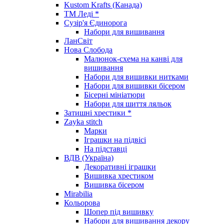
Kustom Krafts (Канада)
ТМ Леді *
Сузір'я Єдинорога
Набори для вишивання
ЛанСвіт
Нова Слобода
Малюнок-схема на канві для
вишивання
Набори для вишивки нитками
Набори для вишивки бісером
Бісерні мініатюри
Набори для шиття ляльок
Затишні хрестики *
Zayka stitch
Марки
Іграшки на підвісі
На підставці
ВДВ (Україна)
Декоративні іграшки
Вишивка хрестиком
Вишивка бісером
Mirabilia
Кольорова
Шопер під вишивку
Набори для вишивання декору