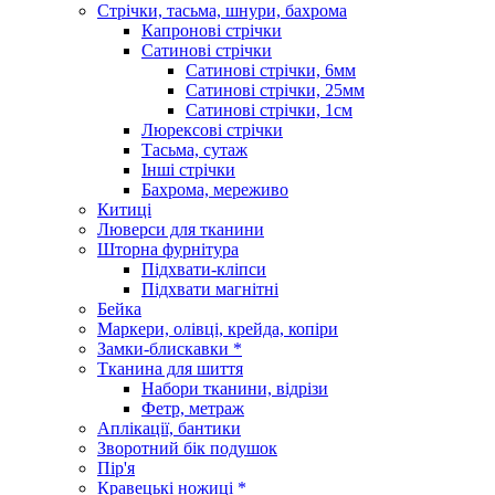
Стрічки, тасьма, шнури, бахрома
Капронові стрічки
Сатинові стрічки
Сатинові стрічки, 6мм
Сатинові стрічки, 25мм
Сатинові стрічки, 1см
Люрексові стрічки
Тасьма, сутаж
Інші стрічки
Бахрома, мереживо
Китиці
Люверси для тканини
Шторна фурнітура
Підхвати-кліпси
Підхвати магнітні
Бейка
Маркери, олівці, крейда, копіри
Замки-блискавки *
Тканина для шиття
Набори тканини, відрізи
Фетр, метраж
Аплікації, бантики
Зворотний бік подушок
Пір'я
Кравецькі ножиці *