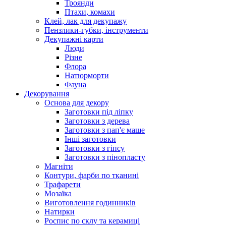
Троянди
Птахи, комахи
Клей, лак для декупажу
Пензлики-губки, інструменти
Декупажні карти
Люди
Різне
Флора
Натюрморти
Фауна
Декорування
Основа для декору
Заготовки під ліпку
Заготовки з дерева
Заготовки з пап'є маше
Інші заготовки
Заготовки з гіпсу
Заготовки з пінопласту
Магніти
Контури, фарби по тканині
Трафарети
Мозаїка
Виготовлення годинників
Натирки
Роспис по склу та керамиці