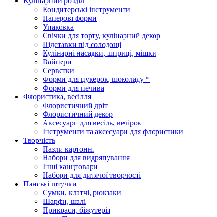
Кулінарний розділ
Кондитерські інструменти
Паперові форми
Упаковка
Свічки для торту, кулінарний декор
Підставки під солодощі
Кулінарні насадки, шприці, мішки
Вайнери
Серветки
Форми для цукерок, шоколаду *
Форми для печива
Флористика, весілля
Флористичний дріт
Флористичний декор
Аксесуари для весіль, вечірок
Інструменти та аксесуари для флористики
Творчість
Пазли картонні
Набори для видряпування
Інші канцтовари
Набори для дитячої творчості
Панські штучки
Сумки, клатчі, рюкзаки
Шарфи, шалі
Прикраси, біжутерія