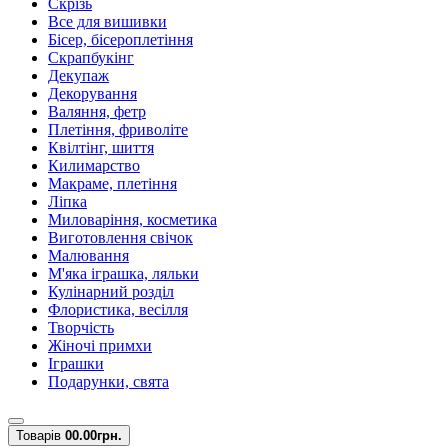
Скрізь
Все для вишивки
Бісер, бісероплетіння
Скрапбукінг
Декупаж
Декорування
Валяння, фетр
Плетіння, фриволіте
Квілтінг, шиття
Килимарство
Макраме, плетіння
Ліпка
Миловаріння, косметика
Виготовлення свічок
Малювання
М'яка іграшка, ляльки
Кулінарний розділ
Флористика, весілля
Творчість
Жіночі примхи
Іграшки
Подарунки, свята
Товарів
0
0.00грн.