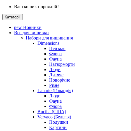
Ваш кошик порожній!
Категорії
new
Новинки
Все для вишивки
Набори для вишивання
Dimensions
Пейзажі
Флора
Фауна
Натюрморти
Люди
Дитяче
Новорічне
Різне
Lanarte (Голандія)
Люди
Фауна
Флора
Bucilla (США)
Vervaco (Бельгія)
Подушки
Картини