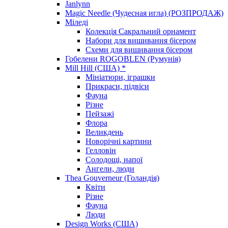
Janlynn
Magic Needle (Чудесная игла) (РОЗПРОДАЖ)
Міледі
Колекція Сакральний орнамент
Набори для вишивання бісером
Схеми для вишивання бісером
Гобелени ROGOBLEN (Румунія)
Mill Hill (США) *
Мініатюри, іграшки
Прикраси, підвіси
Фауна
Різне
Пейзажі
Флора
Великдень
Новорічні картини
Гелловін
Солодощі, напої
Ангели, люди
Thea Gouverneur (Голандія)
Квіти
Різне
Фауна
Люди
Design Works (США)