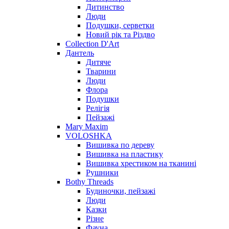
Дитинство
Люди
Подушки, серветки
Новий рік та Різдво
Collection D'Art
Дантель
Дитяче
Тварини
Люди
Флора
Подушки
Релігія
Пейзажі
Mary Maxim
VOLOSHKA
Вишивка по дереву
Вишивка на пластику
Вишивка хрестиком на тканині
Рушники
Bothy Threads
Будиночки, пейзажі
Люди
Казки
Різне
Фауна