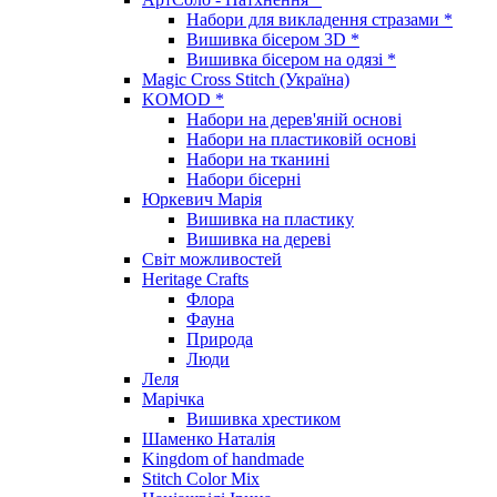
Набори для викладення стразами *
Вишивка бісером 3D *
Вишивка бісером на одязі *
Magic Cross Stitch (Україна)
KOMOD *
Набори на дерев'яній основі
Набори на пластиковій основі
Набори на тканині
Набори бісерні
Юркевич Марія
Вишивка на пластику
Вишивка на дереві
Світ можливостей
Heritage Crafts
Флора
Фауна
Природа
Люди
Леля
Марічка
Вишивка хрестиком
Шаменко Наталія
Kingdom of handmade
Stitch Color Mix