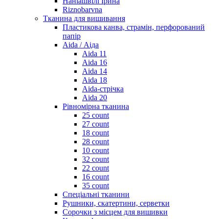
Наніашвілі Ірина
Riznobarvna
Тканина для вишивання
Пластикова канва, страмін, перфорований
папір
Aida / Аіда
Aida 11
Aida 16
Aida 14
Aida 18
Aida-стрічка
Aida 20
Рівномірна тканина
25 count
27 count
18 count
28 count
10 count
32 count
22 count
16 count
35 count
Спеціальні тканини
Рушники, скатертини, серветки
Сорочки з місцем для вишивки