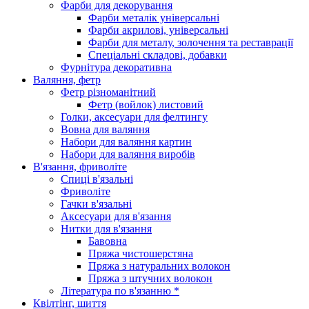
Фарби для декорування
Фарби металік універсальні
Фарби акрилові, універсальні
Фарби для металу, золочення та реставрації
Спеціальні складові, добавки
Фурнітура декоративна
Валяння, фетр
Фетр різноманітний
Фетр (войлок) листовий
Голки, аксесуари для фелтингу
Вовна для валяння
Набори для валяння картин
Набори для валяння виробів
В'язання, фриволіте
Спиці в'язальні
Фриволіте
Гачки в'язальні
Аксесуари для в'язання
Нитки для в'язання
Бавовна
Пряжа чистошерстяна
Пряжа з натуральних волокон
Пряжа з штучних волокон
Література по в'язанню *
Квілтінг, шиття