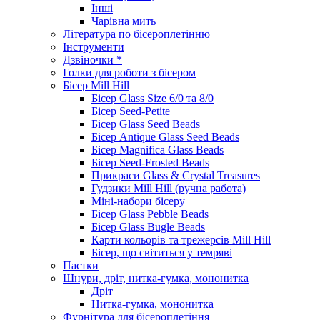
Інші
Чарівна мить
Література по бісероплетінню
Інструменти
Дзвіночки *
Голки для роботи з бісером
Бісер Mill Hill
Бісер Glass Size 6/0 та 8/0
Бісер Seed-Petite
Бісер Glass Seed Beads
Бісер Antique Glass Seed Beads
Бісер Magnifica Glass Beads
Бісер Seed-Frosted Beads
Прикраси Glass & Crystal Treasures
Гудзики Mill Hill (ручна работа)
Міні-набори бісеру
Бісер Glass Pebble Beads
Бісер Glass Bugle Beads
Карти кольорів та трежерсів Mill Hill
Бісер, що світиться у темряві
Паєтки
Шнури, дріт, нитка-гумка, мононитка
Дріт
Нитка-гумка, мононитка
Фурнітура для бісероплетіння