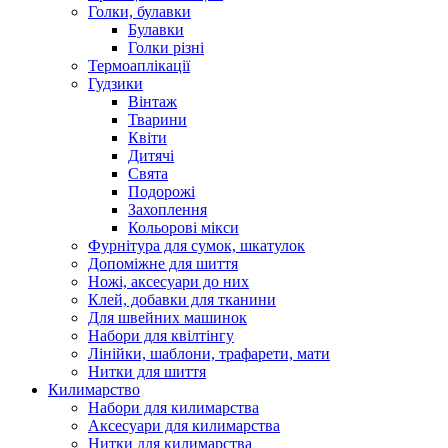
Голки, булавки
Булавки
Голки різні
Термоаплікації
Гудзики
Вінтаж
Тварини
Квіти
Дитячі
Свята
Подорожі
Захоплення
Кольорові мікси
Фурнітура для сумок, шкатулок
Допоміжне для шиття
Ножі, аксесуари до них
Клей, добавки для тканини
Для швейних машинок
Набори для квілтінгу
Лінійки, шаблони, трафарети, мати
Нитки для шиття
Килимарство
Набори для килимарства
Аксесуари для килимарства
Нитки для килимарства