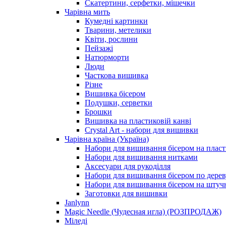
Скатертини, серфетки, мішечки
Чарiвна мить
Кумедні картинки
Тварини, метелики
Квіти, рослини
Пейзажі
Натюрморти
Люди
Часткова вишивка
Різне
Вишивка бісером
Подушки, серветки
Брошки
Вишивка на пластиковій канві
Crystal Art - набори для вишивки
Чарівна країна (Україна)
Набори для вишивання бісером на пласт
Набори для вишивання нитками
Аксесуари для рукоділля
Набори для вишивання бісером по дерев
Набори для вишивання бісером на штучн
Заготовки для вишивки
Janlynn
Magic Needle (Чудесная игла) (РОЗПРОДАЖ)
Міледі