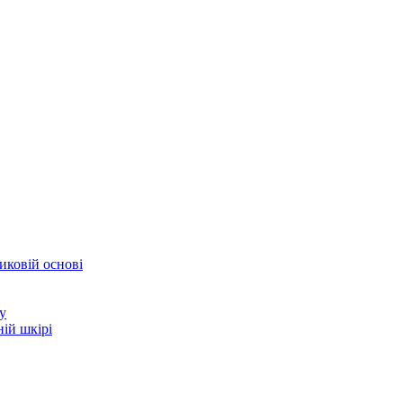
иковій основі
у
ій шкірі