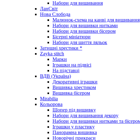
Набори для вишивання
ЛанСвіт
Нова Слобода
Малюнок-схема на канві для вишивання
Набори для вишивки нитками
Набори для вишивки бісером
Бісерні мініатюри
Набори для шиття ляльок
Затишні хрестики *
Zayka stitch
Марки
Іграшки на підвісі
На підставці
ВДВ (Україна)
Декоративні іграшки
Вишивка хрестиком
Вишивка бісером
Mirabilia
Кольорова
Шопер під вишивку
Набори для вишивання декору
Набори для вишивки нитками та бісеро
Іграшки у пластику
Панорамна вишивка
Новорічні прикраси