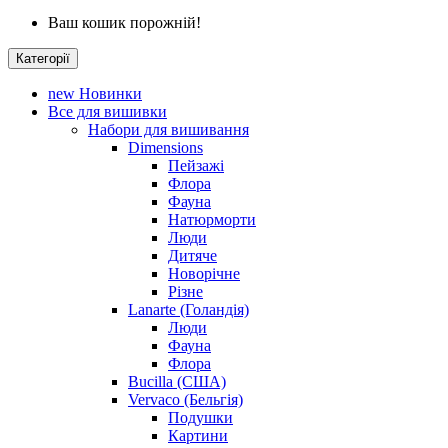
Ваш кошик порожній!
Категорії
new
Новинки
Все для вишивки
Набори для вишивання
Dimensions
Пейзажі
Флора
Фауна
Натюрморти
Люди
Дитяче
Новорічне
Різне
Lanarte (Голандія)
Люди
Фауна
Флора
Bucilla (США)
Vervaco (Бельгія)
Подушки
Картини