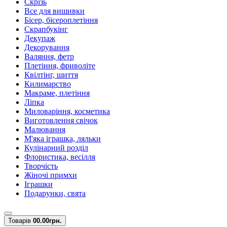
Скрізь
Все для вишивки
Бісер, бісероплетіння
Скрапбукінг
Декупаж
Декорування
Валяння, фетр
Плетіння, фриволіте
Квілтінг, шиття
Килимарство
Макраме, плетіння
Ліпка
Миловаріння, косметика
Виготовлення свічок
Малювання
М'яка іграшка, ляльки
Кулінарний розділ
Флористика, весілля
Творчість
Жіночі примхи
Іграшки
Подарунки, свята
Товарів
0
0.00грн.