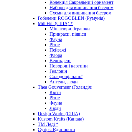
Колекція Сакральний орнамент
Набори для вишивання бісером
Схеми для вишивання бісером
Гобелени ROGOBLEN (Румунія)
Mill Hill (США) *
Мініатюри, іграшки
Прикраси, підвіси
Фауна
Різне
Пейзажі
Флора
Великдень
Новорічні картини
Гелловін
Солодощі, напої
Ангели, люди
Thea Gouverneur (Голандія)
Квіти
Різне
Фауна
Люди
Design Works (США)
Kustom Krafts (Канада)
ТМ Леді *
Сузір'я Єдинорога