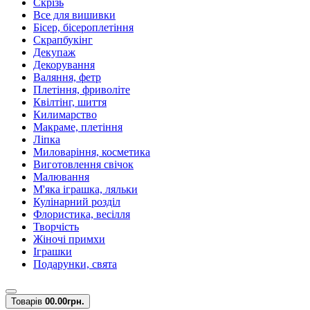
Скрізь
Все для вишивки
Бісер, бісероплетіння
Скрапбукінг
Декупаж
Декорування
Валяння, фетр
Плетіння, фриволіте
Квілтінг, шиття
Килимарство
Макраме, плетіння
Ліпка
Миловаріння, косметика
Виготовлення свічок
Малювання
М'яка іграшка, ляльки
Кулінарний розділ
Флористика, весілля
Творчість
Жіночі примхи
Іграшки
Подарунки, свята
Товарів
0
0.00грн.