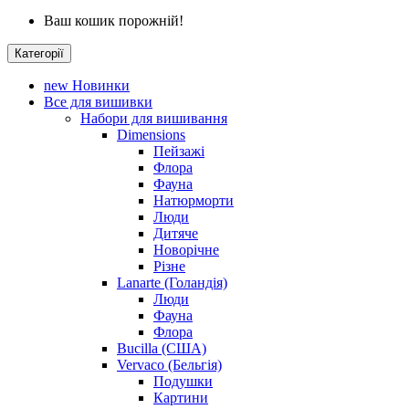
Ваш кошик порожній!
Категорії
new
Новинки
Все для вишивки
Набори для вишивання
Dimensions
Пейзажі
Флора
Фауна
Натюрморти
Люди
Дитяче
Новорічне
Різне
Lanarte (Голандія)
Люди
Фауна
Флора
Bucilla (США)
Vervaco (Бельгія)
Подушки
Картини