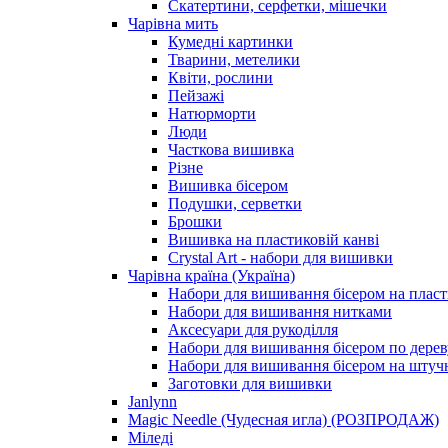
Скатертини, серфетки, мішечки
Чарiвна мить
Кумедні картинки
Тварини, метелики
Квіти, рослини
Пейзажі
Натюрморти
Люди
Часткова вишивка
Різне
Вишивка бісером
Подушки, серветки
Брошки
Вишивка на пластиковій канві
Crystal Art - набори для вишивки
Чарівна країна (Україна)
Набори для вишивання бісером на пласт
Набори для вишивання нитками
Аксесуари для рукоділля
Набори для вишивання бісером по дерев
Набори для вишивання бісером на штучн
Заготовки для вишивки
Janlynn
Magic Needle (Чудесная игла) (РОЗПРОДАЖ)
Міледі