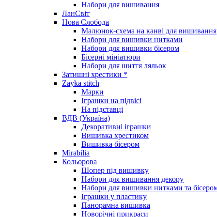
Набори для вишивання
ЛанСвіт
Нова Слобода
Малюнок-схема на канві для вишивання
Набори для вишивки нитками
Набори для вишивки бісером
Бісерні мініатюри
Набори для шиття ляльок
Затишні хрестики *
Zayka stitch
Марки
Іграшки на підвісі
На підставці
ВДВ (Україна)
Декоративні іграшки
Вишивка хрестиком
Вишивка бісером
Mirabilia
Кольорова
Шопер під вишивку
Набори для вишивання декору
Набори для вишивки нитками та бісеро
Іграшки у пластику
Панорамна вишивка
Новорічні прикраси