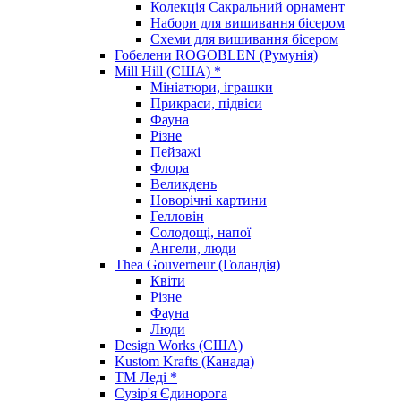
Колекція Сакральний орнамент
Набори для вишивання бісером
Схеми для вишивання бісером
Гобелени ROGOBLEN (Румунія)
Mill Hill (США) *
Мініатюри, іграшки
Прикраси, підвіси
Фауна
Різне
Пейзажі
Флора
Великдень
Новорічні картини
Гелловін
Солодощі, напої
Ангели, люди
Thea Gouverneur (Голандія)
Квіти
Різне
Фауна
Люди
Design Works (США)
Kustom Krafts (Канада)
ТМ Леді *
Сузір'я Єдинорога