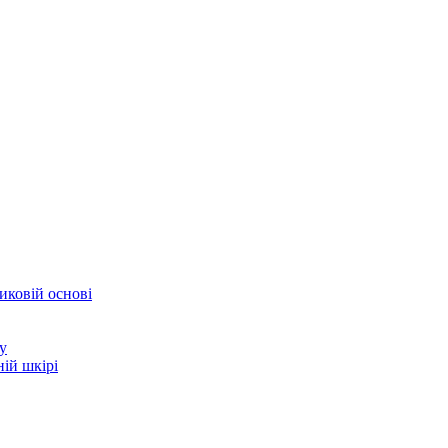
иковій основі
у
ій шкірі