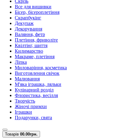
Скрізь
Все для вишивки
Бісер, бісероплетіння
Скрапбукінг
Декупаж
Декорування
Валяння, фетр
Плетіння, фриволіте
Квілтінг, шиття
Килимарство
Макраме, плетіння
Ліпка
Миловаріння, косметика
Виготовлення свічок
Малювання
М'яка іграшка, ляльки
Кулінарний розділ
Флористика, весілля
Творчість
Жіночі примхи
Іграшки
Подарунки, свята
Товарів
0
0.00грн.