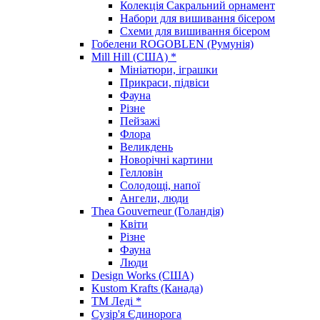
Колекція Сакральний орнамент
Набори для вишивання бісером
Схеми для вишивання бісером
Гобелени ROGOBLEN (Румунія)
Mill Hill (США) *
Мініатюри, іграшки
Прикраси, підвіси
Фауна
Різне
Пейзажі
Флора
Великдень
Новорічні картини
Гелловін
Солодощі, напої
Ангели, люди
Thea Gouverneur (Голандія)
Квіти
Різне
Фауна
Люди
Design Works (США)
Kustom Krafts (Канада)
ТМ Леді *
Сузір'я Єдинорога