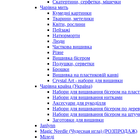
Скатертини, серфетки, мішечки
Чарiвна мить
Кумедні картинки
Тварини, метелики
Квіти, рослини
Пейзажі
Натюрморти
Люди
Часткова вишивка
Різне
Вишивка бісером
Подушки, серветки
Брошки
Вишивка на пластиковій канві
Crystal Art - набори для вишивки
Чарівна країна (Україна)
Набори для вишивання бісером на пласт
Набори для вишивання нитками
Аксесуари для рукоділля
Набори для вишивання бісером по дерев
Набори для вишивання бісером на штучн
Заготовки для вишивки
Janlynn
Magic Needle (Чудесная игла) (РОЗПРОДАЖ)
Міледі