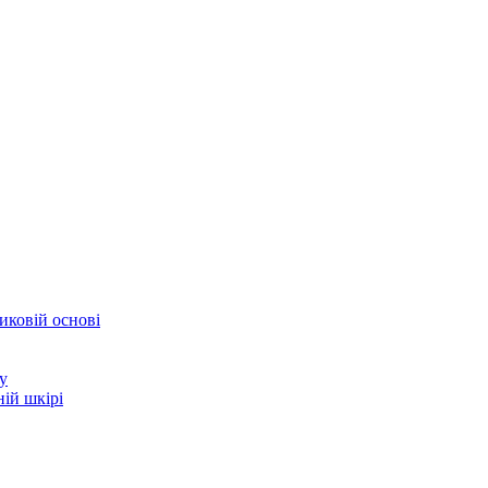
иковій основі
у
ій шкірі