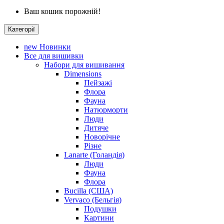
Ваш кошик порожній!
Категорії
new
Новинки
Все для вишивки
Набори для вишивання
Dimensions
Пейзажі
Флора
Фауна
Натюрморти
Люди
Дитяче
Новорічне
Різне
Lanarte (Голандія)
Люди
Фауна
Флора
Bucilla (США)
Vervaco (Бельгія)
Подушки
Картини