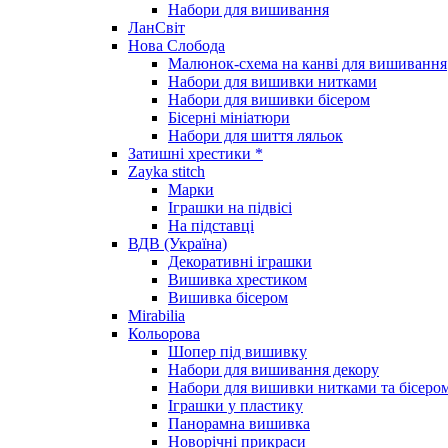
Набори для вишивання
ЛанСвіт
Нова Слобода
Малюнок-схема на канві для вишивання
Набори для вишивки нитками
Набори для вишивки бісером
Бісерні мініатюри
Набори для шиття ляльок
Затишні хрестики *
Zayka stitch
Марки
Іграшки на підвісі
На підставці
ВДВ (Україна)
Декоративні іграшки
Вишивка хрестиком
Вишивка бісером
Mirabilia
Кольорова
Шопер під вишивку
Набори для вишивання декору
Набори для вишивки нитками та бісеро
Іграшки у пластику
Панорамна вишивка
Новорічні прикраси