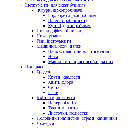
Інструменти для скрапбукингу
Фігурні діркопробивачі
Бордюрні діркопробивачі
Панчі (пробійники)
Кутові діркопробивачі
Ножиці, фігурні ножиці
Ножі, різаки
Різні інструменти
Машинки, ножі, папки
Папки, пластини для тиснення
Ножі
Машинки та приспособи для них
Прикраси
Брадси
Круги, квадрати
Квіти, флора
Свята
Різне
Квіточки, листочки
Паперові квіти
Тканинні квіти
Листочки, пелюстки
Половинки намистин, стрази, камінчики
Люверси