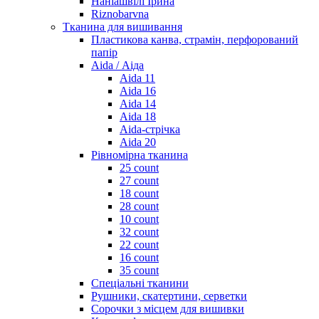
Наніашвілі Ірина
Riznobarvna
Тканина для вишивання
Пластикова канва, страмін, перфорований
папір
Aida / Аіда
Aida 11
Aida 16
Aida 14
Aida 18
Aida-стрічка
Aida 20
Рівномірна тканина
25 count
27 count
18 count
28 count
10 count
32 count
22 count
16 count
35 count
Спеціальні тканини
Рушники, скатертини, серветки
Сорочки з місцем для вишивки