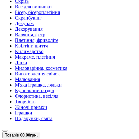
Скрізь
Все для вишивки
Бісер, бісероплетіння
Скрапбукінг
Декупаж
Декорування
Валяння, фетр
Плетіння, фриволіте
Квілтінг, шиття
Килимарство
Макраме, плетіння
Ліпка
Миловаріння, косметика
Виготовлення свічок
Малювання
М'яка іграшка, ляльки
Кулінарний розділ
Флористика, весілля
Творчість
Жіночі примхи
Іграшки
Подарунки, свята
Товарів
0
0.00грн.