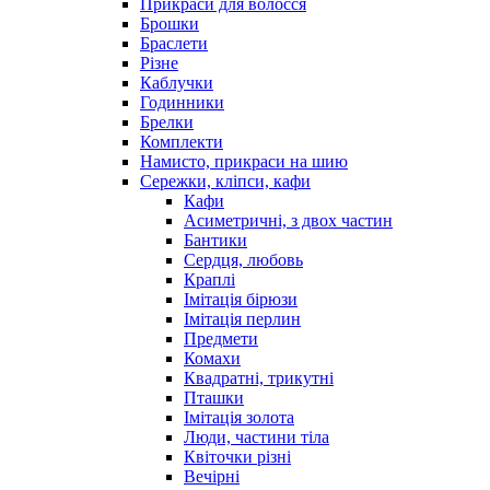
Прикраси для волосся
Брошки
Браслети
Різне
Каблучки
Годинники
Брелки
Комплекти
Намисто, прикраси на шию
Сережки, кліпси, кафи
Кафи
Асиметричні, з двох частин
Бантики
Сердця, любовь
Краплі
Імітація бірюзи
Імітація перлин
Предмети
Комахи
Квадратні, трикутні
Пташки
Імітація золота
Люди, частини тіла
Квіточки різні
Вечірні