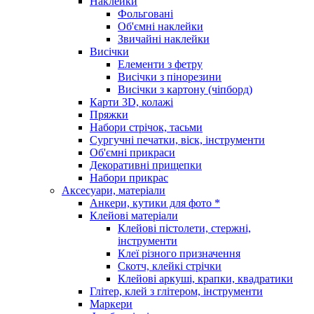
Наклейки
Фольговані
Об'ємні наклейки
Звичайні наклейки
Висічки
Елементи з фетру
Висічки з пінорезини
Висічки з картону (чіпборд)
Карти 3D, колажі
Пряжки
Набори стрічок, тасьми
Сургучні печатки, віск, інструменти
Об'ємні прикраси
Декоративні прищепки
Набори прикрас
Аксесуари, матеріали
Анкери, кутики для фото *
Клейові матеріали
Клейові пістолети, стержні,
інструменти
Клеї різного призначення
Скотч, клейкі стрічки
Клейові аркуші, крапки, квадратики
Глітер, клей з глітером, інструменти
Маркери