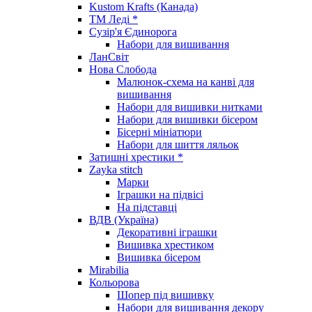
Kustom Krafts (Канада)
ТМ Леді *
Сузір'я Єдинорога
Набори для вишивання
ЛанСвіт
Нова Слобода
Малюнок-схема на канві для
вишивання
Набори для вишивки нитками
Набори для вишивки бісером
Бісерні мініатюри
Набори для шиття ляльок
Затишні хрестики *
Zayka stitch
Марки
Іграшки на підвісі
На підставці
ВДВ (Україна)
Декоративні іграшки
Вишивка хрестиком
Вишивка бісером
Mirabilia
Кольорова
Шопер під вишивку
Набори для вишивання декору