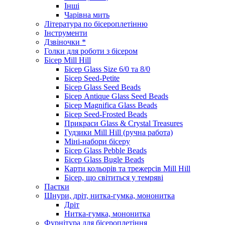
Інші
Чарівна мить
Література по бісероплетінню
Інструменти
Дзвіночки *
Голки для роботи з бісером
Бісер Mill Hill
Бісер Glass Size 6/0 та 8/0
Бісер Seed-Petite
Бісер Glass Seed Beads
Бісер Antique Glass Seed Beads
Бісер Magnifica Glass Beads
Бісер Seed-Frosted Beads
Прикраси Glass & Crystal Treasures
Гудзики Mill Hill (ручна работа)
Міні-набори бісеру
Бісер Glass Pebble Beads
Бісер Glass Bugle Beads
Карти кольорів та трежерсів Mill Hill
Бісер, що світиться у темряві
Паєтки
Шнури, дріт, нитка-гумка, мононитка
Дріт
Нитка-гумка, мононитка
Фурнітура для бісероплетіння