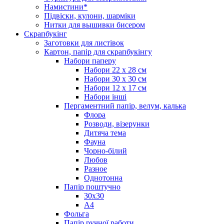
Намистини*
Підвіски, кулони, шарміки
Нитки для вышивки бисером
Скрапбукінг
Заготовки для листівок
Картон, папір для скрапбукінгу
Набори паперу
Набори 22 х 28 см
Набори 30 х 30 см
Набори 12 х 17 см
Набори інші
Пергаментний папір, велум, калька
Флора
Розводи, візерунки
Дитяча тема
Фауна
Чорно-білий
Любов
Разное
Однотонна
Папір поштучно
30х30
А4
Фольга
Папір ручної работи