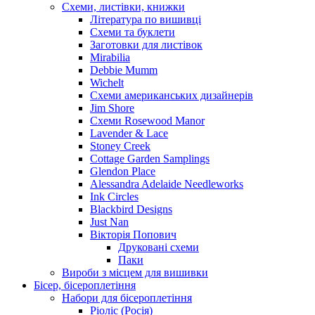
Схеми, листівки, книжки
Література по вишивці
Схеми та буклети
Заготовки для листівок
Mirabilia
Debbie Mumm
Wichelt
Схеми американських дизайнерів
Jim Shore
Cхеми Rosewood Manor
Lavender & Lace
Stoney Creek
Cottage Garden Samplings
Glendon Place
Alessandra Adelaide Needleworks
Ink Circles
Blackbird Designs
Just Nan
Вікторія Попович
Друковані схеми
Паки
Вироби з місцем для вишивки
Бісер, бісероплетіння
Набори для бісероплетіння
Ріоліс (Росія)