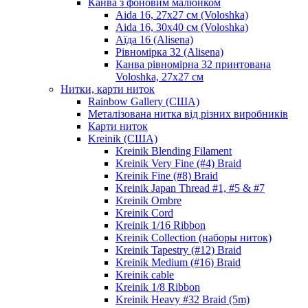
Канва з фоновим малюнком
Aida 16, 27х27 см (Voloshka)
Aida 16, 30х40 см (Voloshka)
Аїда 16 (Alisena)
Рівномірка 32 (Alisena)
Канва рівномірна 32 принтована
Voloshka, 27х27 см
Нитки, карти ниток
Rainbow Gallery (США)
Металізована нитка від різних виробників
Карти ниток
Kreinik (США)
Kreinik Blending Filament
Kreinik Very Fine (#4) Braid
Kreinik Fine (#8) Braid
Kreinik Japan Thread #1, #5 & #7
Kreinik Ombre
Kreinik Cord
Kreinik 1/16 Ribbon
Kreinik Collection (наборы ниток)
Kreinik Tapestry (#12) Braid
Kreinik Medium (#16) Braid
Kreinik cable
Kreinik 1/8 Ribbon
Kreinik Heavy #32 Braid (5m)