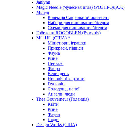
Janlynn
Magic Needle (Чудесная игла) (РОЗПРОДАЖ)
Міледі
Колекція Сакральний орнамент
Набори для вишивання бісером
Схеми для вишивання бісером
Гобелени ROGOBLEN (Румунія)
Mill Hill (США) *
Мініатюри, іграшки
Прикраси, підвіси
Фауна
Різне
Пейзажі
Флора
Великдень
Новорічні картини
Гелловін
Солодощі, напої
Ангели, люди
Thea Gouverneur (Голандія)
Квіти
Різне
Фауна
Люди
Design Works (США)