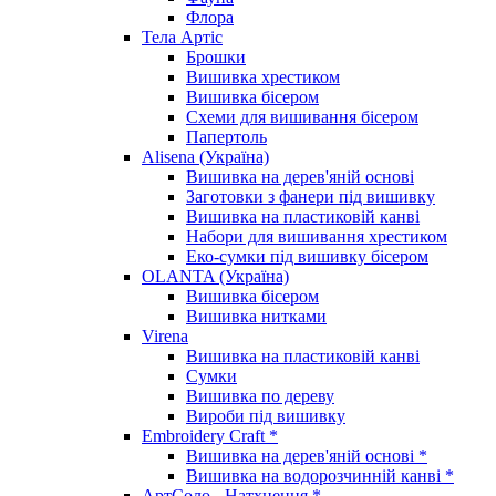
Флора
Тела Артіс
Брошки
Вишивка хрестиком
Вишивка бісером
Схеми для вишивання бісером
Папертоль
Alisena (Україна)
Вишивка на дерев'яній основі
Заготовки з фанери під вишивку
Вишивка на пластиковій канві
Набори для вишивання хрестиком
Еко-сумки під вишивку бісером
OLANTA (Україна)
Вишивка бісером
Вишивка нитками
Virena
Вишивка на пластиковій канві
Сумки
Вишивка по дереву
Вироби під вишивку
Embroidery Craft *
Вишивка на дерев'яній основі *
Вишивка на водорозчинній канві *
АртСоло - Натхнення *