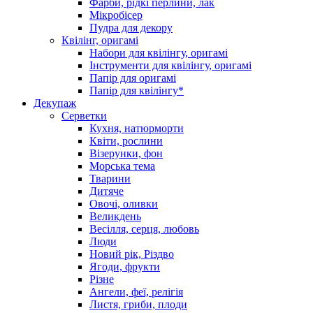
Фарби, рідкі перлини, лак
Мікробісер
Пудра для декору
Квілінг, оригамі
Набори для квілінгу, оригамі
Інструменти для квілінгу, оригамі
Папір для оригамі
Папір для квілінгу*
Декупаж
Серветки
Кухня, натюрморти
Квіти, рослини
Візерунки, фон
Морська тема
Тварини
Дитяче
Овочі, оливки
Великдень
Весілля, серця, любовь
Люди
Новий рік, Різдво
Ягоди, фрукти
Різне
Ангели, феї, релігія
Листя, гриби, плоди