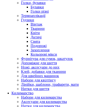
Голки, булавки
Булавки
Голки різні
Термоаплікації
Гудзики
Вінтаж
Тварини
Квіти
Дитячі
Свята
Подорожі
Захоплення
Кольорові мікси
Фурнітура для сумок, шкатулок
Допоміжне для шиття
Ножі, аксесуари до них
Клей, добавки для тканини
Для швейних машинок
Набори для квілтінгу
Лінійки, шаблони, трафарети, мати
Нитки для шиття
Килимарство
Набори для килимарства
Аксесуари для килимарства
Нитки для килимарства