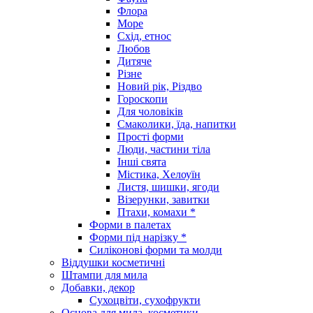
Флора
Море
Схід, етнос
Любов
Дитяче
Різне
Новий рік, Різдво
Гороскопи
Для чоловіків
Смаколики, їда, напитки
Прості форми
Люди, частини тіла
Інші свята
Містика, Хелоуїн
Листя, шишки, ягоди
Візерунки, завитки
Птахи, комахи *
Форми в палетах
Форми під нарізку *
Силіконові форми та молди
Віддушки косметичні
Штампи для мила
Добавки, декор
Сухоцвіти, сухофрукти
Основа для мила, косметики