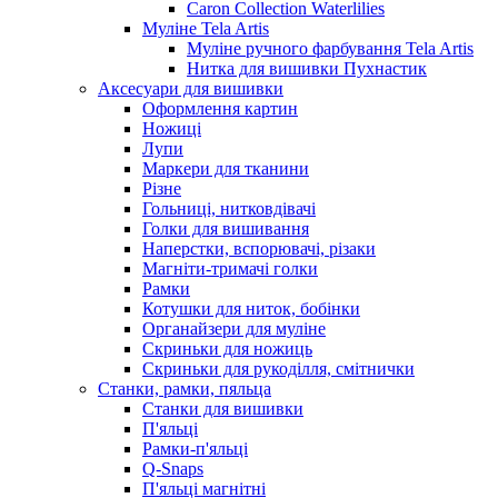
Caron Collection Waterlilies
Муліне Tela Artis
Муліне ручного фарбування Tela Artis
Нитка для вишивки Пухнастик
Аксесуари для вишивки
Оформлення картин
Ножиці
Лупи
Маркери для тканини
Різне
Гольниці, нитковдівачі
Голки для вишивання
Наперстки, вспорювачі, різаки
Магніти-тримачі голки
Рамки
Котушки для ниток, бобінки
Органайзери для муліне
Скриньки для ножиць
Скриньки для рукоділля, смітнички
Станки, рамки, пяльца
Станки для вишивки
П'яльці
Рамки-п'яльці
Q-Snaps
П'яльці магнітні