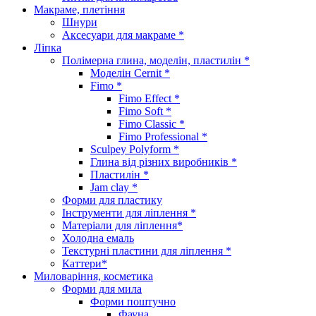
Макраме, плетіння
Шнури
Аксесуари для макраме *
Ліпка
Полімерна глина, моделін, пластилін *
Моделін Cernit *
Fimo *
Fimo Effect *
Fimo Soft *
Fimo Classic *
Fimo Professional *
Sculpey Polyform *
Глина від різних виробників *
Пластилін *
Jam clay *
Форми для пластику
Інструменти для ліплення *
Матеріали для ліплення*
Холодна емаль
Текстурні пластини для ліплення *
Каттери*
Миловаріння, косметика
Форми для мила
Форми поштучно
Фауна