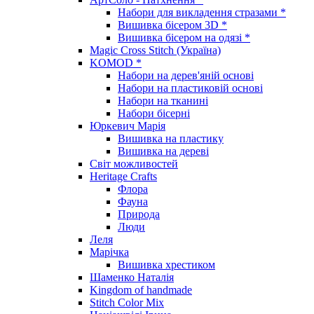
Набори для викладення стразами *
Вишивка бісером 3D *
Вишивка бісером на одязі *
Magic Cross Stitch (Україна)
KOMOD *
Набори на дерев'яній основі
Набори на пластиковій основі
Набори на тканині
Набори бісерні
Юркевич Марія
Вишивка на пластику
Вишивка на дереві
Світ можливостей
Heritage Crafts
Флора
Фауна
Природа
Люди
Леля
Марічка
Вишивка хрестиком
Шаменко Наталія
Kingdom of handmade
Stitch Color Mix