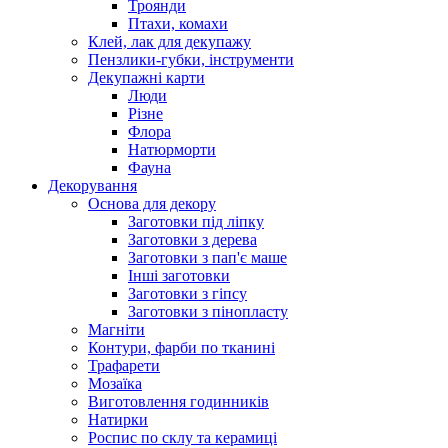
Троянди
Птахи, комахи
Клей, лак для декупажу
Пензлики-губки, інструменти
Декупажні карти
Люди
Різне
Флора
Натюрморти
Фауна
Декорування
Основа для декору
Заготовки під ліпку
Заготовки з дерева
Заготовки з пап'є маше
Інші заготовки
Заготовки з гіпсу
Заготовки з пінопласту
Магніти
Контури, фарби по тканині
Трафарети
Мозаїка
Виготовлення годинників
Натирки
Роспис по склу та керамиці