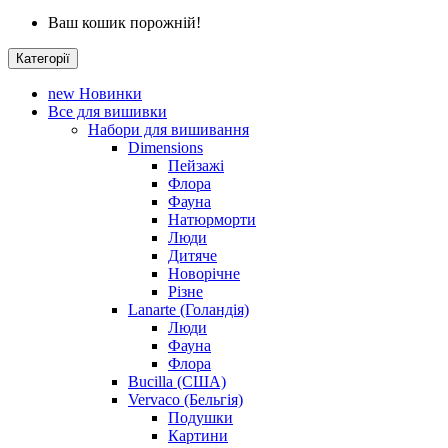
Ваш кошик порожній!
Категорії
new
Новинки
Все для вишивки
Набори для вишивання
Dimensions
Пейзажі
Флора
Фауна
Натюрморти
Люди
Дитяче
Новорічне
Різне
Lanarte (Голандія)
Люди
Фауна
Флора
Bucilla (США)
Vervaco (Бельгія)
Подушки
Картини