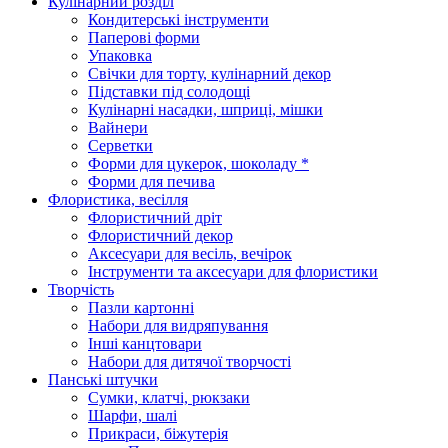
Кулінарний розділ
Кондитерські інструменти
Паперові форми
Упаковка
Свічки для торту, кулінарний декор
Підставки під солодощі
Кулінарні насадки, шприці, мішки
Вайнери
Серветки
Форми для цукерок, шоколаду *
Форми для печива
Флористика, весілля
Флористичний дріт
Флористичний декор
Аксесуари для весіль, вечірок
Інструменти та аксесуари для флористики
Творчість
Пазли картонні
Набори для видряпування
Інші канцтовари
Набори для дитячої творчості
Панські штучки
Сумки, клатчі, рюкзаки
Шарфи, шалі
Прикраси, біжутерія