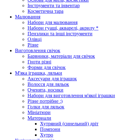
Інструменти та інвентар
Косметична тара
Малювання
Набори для малювання
Набори гуаші, акварелі, акрилу *
Пензлики та інші інструменти
Олівці
Різне
Виготовлення свічок
Барвники, матеріали для свічок
Гноти різні
Форми для свічок
М'яка іграшка, ляльки
Аксесуари для іграшок
Волосся для ляльок
Оченята, носики
Набори для виготовлення м'якої іграшки
Різне потрібне :)
Голки для ляльок
Мініатюри
Материали
Хутряний (синельний) дріт
Помпони
Хутро