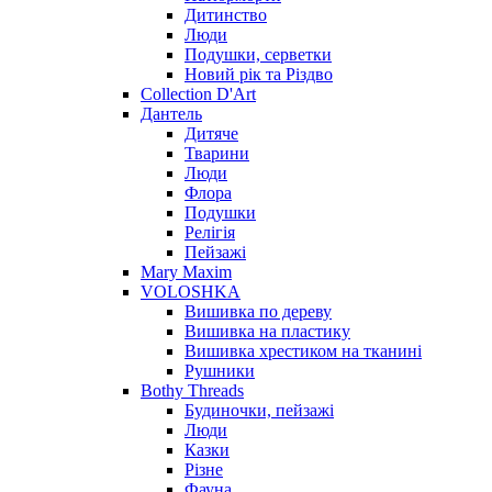
Дитинство
Люди
Подушки, серветки
Новий рік та Різдво
Collection D'Art
Дантель
Дитяче
Тварини
Люди
Флора
Подушки
Релігія
Пейзажі
Mary Maxim
VOLOSHKA
Вишивка по дереву
Вишивка на пластику
Вишивка хрестиком на тканині
Рушники
Bothy Threads
Будиночки, пейзажі
Люди
Казки
Різне
Фауна