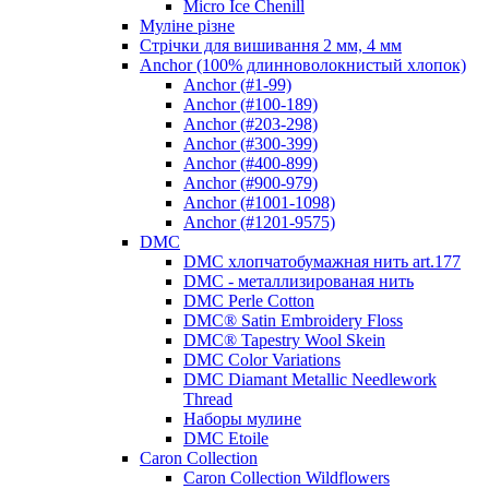
Micro Ice Chenill
Муліне різне
Стрічки для вишивання 2 мм, 4 мм
Anchor (100% длинноволокнистый хлопок)
Anchor (#1-99)
Anchor (#100-189)
Anchor (#203-298)
Anchor (#300-399)
Anchor (#400-899)
Anchor (#900-979)
Anchor (#1001-1098)
Anchor (#1201-9575)
DMC
DMC хлопчатобумажная нить art.177
DMC - металлизированая нить
DMC Perle Cotton
DMC® Satin Embroidery Floss
DMC® Tapestry Wool Skein
DMC Color Variations
DMC Diamant Metallic Needlework
Thread
Наборы мулине
DMC Etoile
Caron Collection
Caron Collection Wildflowers