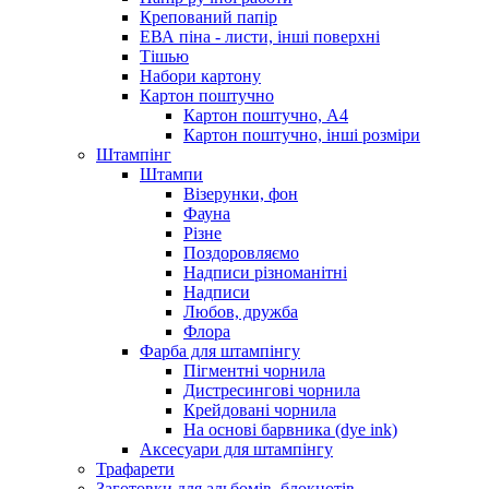
Крепований папір
ЕВА піна - листи, інші поверхні
Тішью
Набори картону
Картон поштучно
Картон поштучно, А4
Картон поштучно, інші розміри
Штампінг
Штампи
Візерунки, фон
Фауна
Різне
Поздоровляємо
Надписи різноманітні
Надписи
Любов, дружба
Флора
Фарба для штампінгу
Пігментні чорнила
Дистресингові чорнила
Крейдовані чорнила
На основі барвника (dye ink)
Аксесуари для штампінгу
Трафарети
Заготовки для альбомів, блокнотів