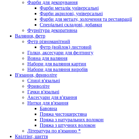
Фарби для декорування
Фарби металік універсальні
Фарби акрилові, універсальні
Фарби для металу, золочення та реставрації
Спеціальні складові, добавки
Фурнітура декоративна
Валяння, фетр
Фетр різноманітний
Фетр (войлок) листовий
Голки, аксесуари для фелтингу
Вовна для валяння
Набори для валяння картин
Набори для валяння виробів
В'язання, фриволіте
Спиці в'язальні
Фриволіте
Гачки в'язальні
Аксесуари для в'язання
Нитки для в'язання
Бавовна
Пряжа чистошерстяна
Пряжа з натуральних волокон
Пряжа з штучних волокон
Література по в'язанню *
Квілтінг, шиття