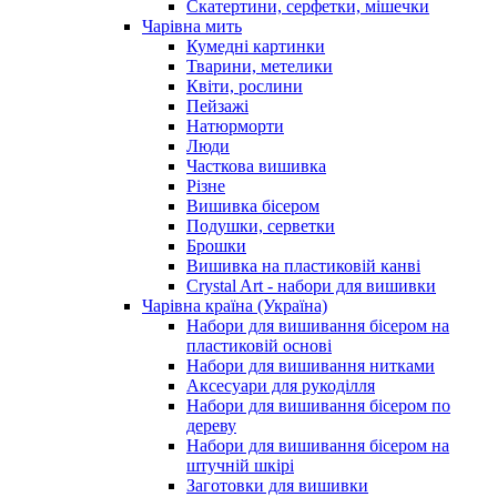
Скатертини, серфетки, мішечки
Чарiвна мить
Кумедні картинки
Тварини, метелики
Квіти, рослини
Пейзажі
Натюрморти
Люди
Часткова вишивка
Різне
Вишивка бісером
Подушки, серветки
Брошки
Вишивка на пластиковій канві
Crystal Art - набори для вишивки
Чарівна країна (Україна)
Набори для вишивання бісером на
пластиковій основі
Набори для вишивання нитками
Аксесуари для рукоділля
Набори для вишивання бісером по
дереву
Набори для вишивання бісером на
штучній шкірі
Заготовки для вишивки