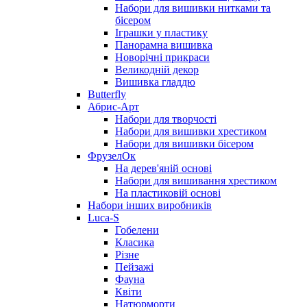
Набори для вишивки нитками та
бісером
Іграшки у пластику
Панорамна вишивка
Новорічні прикраси
Великодній декор
Вишивка гладдю
Butterfly
Абрис-Арт
Набори для творчості
Набори для вишивки хрестиком
Набори для вишивки бісером
ФрузелОк
На дерев'яній основі
Набори для вишивання хрестиком
На пластиковій основі
Набори інших виробників
Luca-S
Гобелени
Класика
Різне
Пейзажі
Фауна
Квіти
Натюрморти