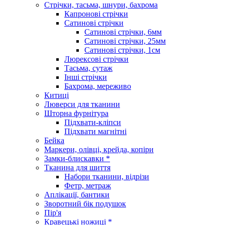
Стрічки, тасьма, шнури, бахрома
Капронові стрічки
Сатинові стрічки
Сатинові стрічки, 6мм
Сатинові стрічки, 25мм
Сатинові стрічки, 1см
Люрексові стрічки
Тасьма, сутаж
Інші стрічки
Бахрома, мереживо
Китиці
Люверси для тканини
Шторна фурнітура
Підхвати-кліпси
Підхвати магнітні
Бейка
Маркери, олівці, крейда, копіри
Замки-блискавки *
Тканина для шиття
Набори тканини, відрізи
Фетр, метраж
Аплікації, бантики
Зворотний бік подушок
Пір'я
Кравецькі ножиці *