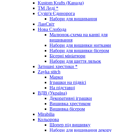
Kustom Krafts (Канада)
ТМ Леді *
Сузір'я Єдинорога
Набори для вишивання
ЛанСвіт
Нова Слобода
Малюнок-схема на канві для
вишивання
Набори для вишивки нитками
Набори для вишивки бісером
Бісерні мініатюри
Набори для шиття ляльок
Затишні хрестики *
Zayka stitch
Марки
Іграшки на підвісі
На підставці
ВДВ (Україна)
Декоративні іграшки
Вишивка хрестиком
Вишивка бісером
Mirabilia
Кольорова
Шопер під вишивку
Набори для вишивання декору