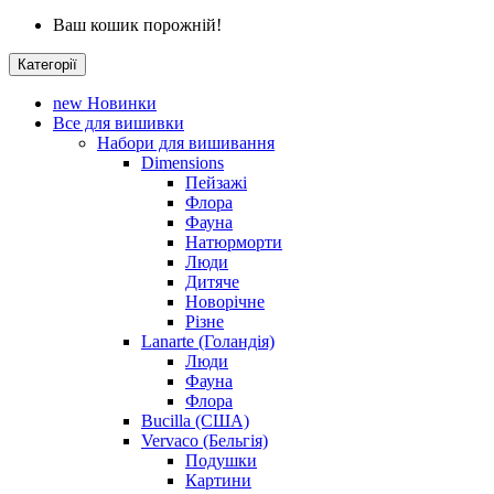
Ваш кошик порожній!
Категорії
new
Новинки
Все для вишивки
Набори для вишивання
Dimensions
Пейзажі
Флора
Фауна
Натюрморти
Люди
Дитяче
Новорічне
Різне
Lanarte (Голандія)
Люди
Фауна
Флора
Bucilla (США)
Vervaco (Бельгія)
Подушки
Картини