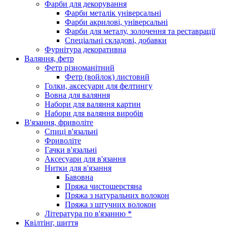
Фарби для декорування
Фарби металік універсальні
Фарби акрилові, універсальні
Фарби для металу, золочення та реставрації
Спеціальні складові, добавки
Фурнітура декоративна
Валяння, фетр
Фетр різноманітний
Фетр (войлок) листовий
Голки, аксесуари для фелтингу
Вовна для валяння
Набори для валяння картин
Набори для валяння виробів
В'язання, фриволіте
Спиці в'язальні
Фриволіте
Гачки в'язальні
Аксесуари для в'язання
Нитки для в'язання
Бавовна
Пряжа чистошерстяна
Пряжа з натуральних волокон
Пряжа з штучних волокон
Література по в'язанню *
Квілтінг, шиття