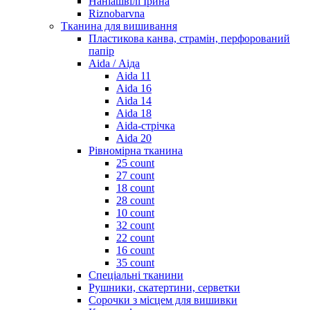
Наніашвілі Ірина
Riznobarvna
Тканина для вишивання
Пластикова канва, страмін, перфорований
папір
Aida / Аіда
Aida 11
Aida 16
Aida 14
Aida 18
Aida-стрічка
Aida 20
Рівномірна тканина
25 count
27 count
18 count
28 count
10 count
32 count
22 count
16 count
35 count
Спеціальні тканини
Рушники, скатертини, серветки
Сорочки з місцем для вишивки