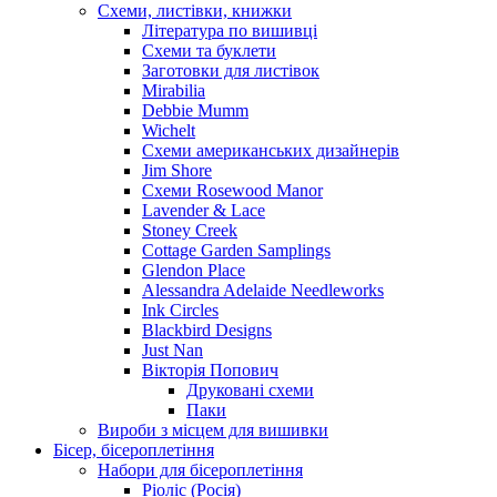
Схеми, листівки, книжки
Література по вишивці
Схеми та буклети
Заготовки для листівок
Mirabilia
Debbie Mumm
Wichelt
Схеми американських дизайнерів
Jim Shore
Cхеми Rosewood Manor
Lavender & Lace
Stoney Creek
Cottage Garden Samplings
Glendon Place
Alessandra Adelaide Needleworks
Ink Circles
Blackbird Designs
Just Nan
Вікторія Попович
Друковані схеми
Паки
Вироби з місцем для вишивки
Бісер, бісероплетіння
Набори для бісероплетіння
Ріоліс (Росія)