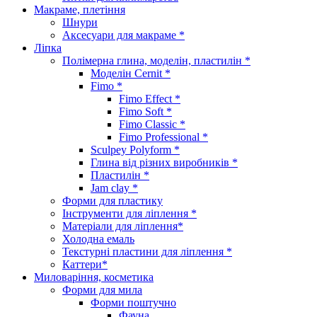
Макраме, плетіння
Шнури
Аксесуари для макраме *
Ліпка
Полімерна глина, моделін, пластилін *
Моделін Cernit *
Fimo *
Fimo Effect *
Fimo Soft *
Fimo Classic *
Fimo Professional *
Sculpey Polyform *
Глина від різних виробників *
Пластилін *
Jam clay *
Форми для пластику
Інструменти для ліплення *
Матеріали для ліплення*
Холодна емаль
Текстурні пластини для ліплення *
Каттери*
Миловаріння, косметика
Форми для мила
Форми поштучно
Фауна