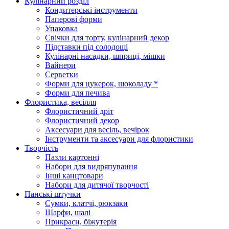
Кулінарний розділ
Кондитерські інструменти
Паперові форми
Упаковка
Свічки для торту, кулінарний декор
Підставки під солодощі
Кулінарні насадки, шприці, мішки
Вайнери
Серветки
Форми для цукерок, шоколаду *
Форми для печива
Флористика, весілля
Флористичний дріт
Флористичний декор
Аксесуари для весіль, вечірок
Інструменти та аксесуари для флористики
Творчість
Пазли картонні
Набори для видряпування
Інші канцтовари
Набори для дитячої творчості
Панські штучки
Сумки, клатчі, рюкзаки
Шарфи, шалі
Прикраси, біжутерія