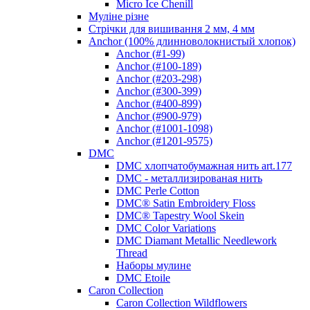
Micro Ice Chenill
Муліне різне
Стрічки для вишивання 2 мм, 4 мм
Anchor (100% длинноволокнистый хлопок)
Anchor (#1-99)
Anchor (#100-189)
Anchor (#203-298)
Anchor (#300-399)
Anchor (#400-899)
Anchor (#900-979)
Anchor (#1001-1098)
Anchor (#1201-9575)
DMC
DMC хлопчатобумажная нить art.177
DMC - металлизированая нить
DMC Perle Cotton
DMC® Satin Embroidery Floss
DMC® Tapestry Wool Skein
DMC Color Variations
DMC Diamant Metallic Needlework
Thread
Наборы мулине
DMC Etoile
Caron Collection
Caron Collection Wildflowers