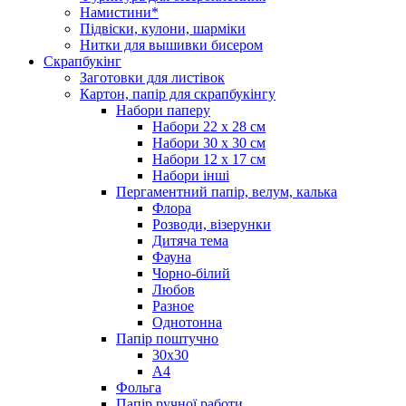
Намистини*
Підвіски, кулони, шарміки
Нитки для вышивки бисером
Скрапбукінг
Заготовки для листівок
Картон, папір для скрапбукінгу
Набори паперу
Набори 22 х 28 см
Набори 30 х 30 см
Набори 12 х 17 см
Набори інші
Пергаментний папір, велум, калька
Флора
Розводи, візерунки
Дитяча тема
Фауна
Чорно-білий
Любов
Разное
Однотонна
Папір поштучно
30х30
А4
Фольга
Папір ручної работи