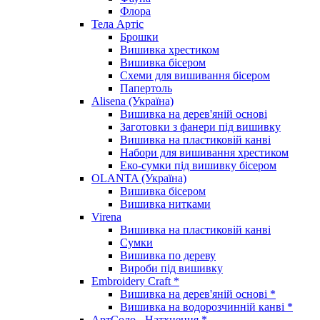
Флора
Тела Артіс
Брошки
Вишивка хрестиком
Вишивка бісером
Схеми для вишивання бісером
Папертоль
Alisena (Україна)
Вишивка на дерев'яній основі
Заготовки з фанери під вишивку
Вишивка на пластиковій канві
Набори для вишивання хрестиком
Еко-сумки під вишивку бісером
OLANTA (Україна)
Вишивка бісером
Вишивка нитками
Virena
Вишивка на пластиковій канві
Сумки
Вишивка по дереву
Вироби під вишивку
Embroidery Craft *
Вишивка на дерев'яній основі *
Вишивка на водорозчинній канві *
АртСоло - Натхнення *