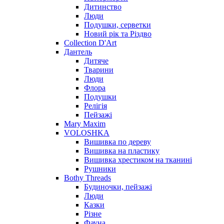
Дитинство
Люди
Подушки, серветки
Новий рік та Різдво
Collection D'Art
Дантель
Дитяче
Тварини
Люди
Флора
Подушки
Релігія
Пейзажі
Mary Maxim
VOLOSHKA
Вишивка по дереву
Вишивка на пластику
Вишивка хрестиком на тканині
Рушники
Bothy Threads
Будиночки, пейзажі
Люди
Казки
Різне
Фауна