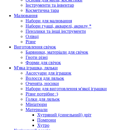
Інструменти та інвентар
Косметична тара
Малювання
Набори для малювання
Набори гуаші, акварелі, акрилу *
Пензлики та інші інструменти
Олівці
Різне
Виготовлення свічок
Барвники, матеріали для свічок
Гноти різні
Форми для свічок
М'яка іграшка, ляльки
Аксесуари для іграшок
Волосся для ляльок
Оченята, носики
Набори для виготовлення м'якої іграшки
Різне потрібне :)
Голки для ляльок
Мініатюри
Материали
Хутряний (синельний) дріт
Помпони
Хутро