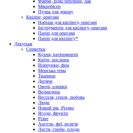
Фарби, рідкі перлини, лак
Мікробісер
Пудра для декору
Квілінг, оригамі
Набори для квілінгу, оригамі
Інструменти для квілінгу, оригамі
Папір для оригамі
Папір для квілінгу*
Декупаж
Серветки
Кухня, натюрморти
Квіти, рослини
Візерунки, фон
Морська тема
Тварини
Дитяче
Овочі, оливки
Великдень
Весілля, серця, любовь
Люди
Новий рік, Різдво
Ягоди, фрукти
Різне
Ангели, феї, релігія
Листя, гриби, плоди