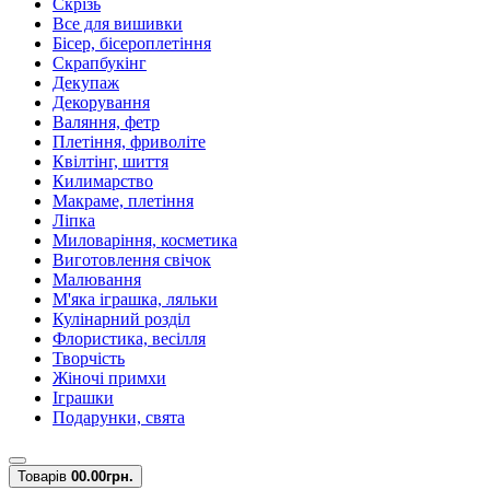
Скрізь
Все для вишивки
Бісер, бісероплетіння
Скрапбукінг
Декупаж
Декорування
Валяння, фетр
Плетіння, фриволіте
Квілтінг, шиття
Килимарство
Макраме, плетіння
Ліпка
Миловаріння, косметика
Виготовлення свічок
Малювання
М'яка іграшка, ляльки
Кулінарний розділ
Флористика, весілля
Творчість
Жіночі примхи
Іграшки
Подарунки, свята
Товарів
0
0.00грн.