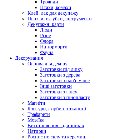
Троянди
Птахи, комахи
Клей, лак для декупажу
Пензлики-губки, інструменти
Декупажні карти
Люди
Різне
Флора
Натюрморти
Фауна
Декорування
Основа для декору
Заготовки під ліпку
Заготовки з дерева
Заготовки з пап'є маше
Інші заготовки
Заготовки з гіпсу
Заготовки з пінопласту
Магніти
Контури, фарби по тканині
Трафарети
Мозаїка
Виготовлення годинників
Натирки
Роспис по склу та керамиці