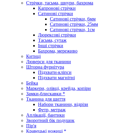
Стрічки, тасьма, шнури, бахрома
Капронові стрічки
Сатинові стрічки
Сатинові стрічки, 6мм
Сатинові стрічки, 25мм
Сатинові стрічки, 1см
Люрексові стрічки
Тасьма, сутаж
Інші стрічки
Бахрома, мереживо
Китиці
Люверси для тканини
Шторна фурнітура
Підхвати-кліпси
Підхвати магнітні
Бейка
Маркери, олівці, крейда, копіри
Замки-блискавки *
Тканина для шиття
Набори тканини, відрізи
Фетр, метраж
Аплікації, бантики
Зворотний бік подушок
Пір'я
Кравецькі ножиці *