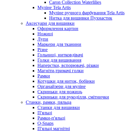
Caron Collection Waterlilies
Муліне Tela Artis
Муліне ручного фарбування Tela Artis
Нитка для вишивки Пухнастик
Аксесуари для вишивки
Оформлення картин
Ножиці
Лупи
Маркери для тканини
Різне
Гольниці, нитковдівачі
Голки для вишивання
Наперстки, вспорювачі, різаки
Магніти-тримачі голки
Рамки
Котушки для ниток, бобінки
Органайзери для муліне
Скриньки для ножиць
Скриньки для рукоділля, смітнички
Станки, рамки, пяльца
Станки для вишивки
П'яльці
Рамки-п'яльці
Q-Snaps
П'яльці магнітні