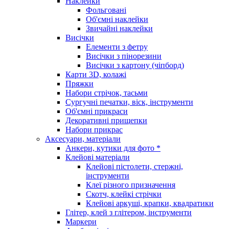
Наклейки
Фольговані
Об'ємні наклейки
Звичайні наклейки
Висічки
Елементи з фетру
Висічки з пінорезини
Висічки з картону (чіпборд)
Карти 3D, колажі
Пряжки
Набори стрічок, тасьми
Сургучні печатки, віск, інструменти
Об'ємні прикраси
Декоративні прищепки
Набори прикрас
Аксесуари, матеріали
Анкери, кутики для фото *
Клейові матеріали
Клейові пістолети, стержні,
інструменти
Клеї різного призначення
Скотч, клейкі стрічки
Клейові аркуші, крапки, квадратики
Глітер, клей з глітером, інструменти
Маркери