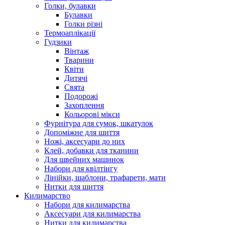
Голки, булавки
Булавки
Голки різні
Термоаплікації
Гудзики
Вінтаж
Тварини
Квіти
Дитячі
Свята
Подорожі
Захоплення
Кольорові мікси
Фурнітура для сумок, шкатулок
Допоміжне для шиття
Ножі, аксесуари до них
Клей, добавки для тканини
Для швейних машинок
Набори для квілтінгу
Лінійки, шаблони, трафарети, мати
Нитки для шиття
Килимарство
Набори для килимарства
Аксесуари для килимарства
Нитки для килимарства