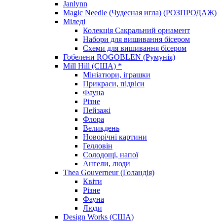
Janlynn
Magic Needle (Чудесная игла) (РОЗПРОДАЖ)
Міледі
Колекція Сакральний орнамент
Набори для вишивання бісером
Схеми для вишивання бісером
Гобелени ROGOBLEN (Румунія)
Mill Hill (США) *
Мініатюри, іграшки
Прикраси, підвіси
Фауна
Різне
Пейзажі
Флора
Великдень
Новорічні картини
Гелловін
Солодощі, напої
Ангели, люди
Thea Gouverneur (Голандія)
Квіти
Різне
Фауна
Люди
Design Works (США)