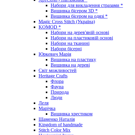
Набори для викладення стразами *
Вишивка бісером 3D *
Вишивка бісером на одязі *
Magic Cross Stitch (Україна)
KOMOD *
Набори на дерев'яній основі
Набори на пластиковій основі
Набори на тканині
Набори бісерні
Юркевич Марія
Вишивка на пластику
Вишивка на дереві
Світ можливостей
Heritage Crafts
Флора
Фауна
Природа
Люди
Леля
Марічка
Вишивка хрестиком
Шаменко Наталія
Kingdom of handmade
Stitch Color Mix