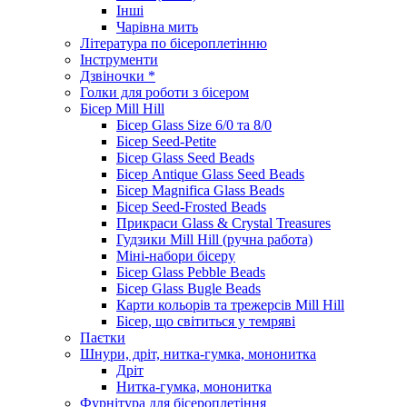
Інші
Чарівна мить
Література по бісероплетінню
Інструменти
Дзвіночки *
Голки для роботи з бісером
Бісер Mill Hill
Бісер Glass Size 6/0 та 8/0
Бісер Seed-Petite
Бісер Glass Seed Beads
Бісер Antique Glass Seed Beads
Бісер Magnifica Glass Beads
Бісер Seed-Frosted Beads
Прикраси Glass & Crystal Treasures
Гудзики Mill Hill (ручна работа)
Міні-набори бісеру
Бісер Glass Pebble Beads
Бісер Glass Bugle Beads
Карти кольорів та трежерсів Mill Hill
Бісер, що світиться у темряві
Паєтки
Шнури, дріт, нитка-гумка, мононитка
Дріт
Нитка-гумка, мононитка
Фурнітура для бісероплетіння