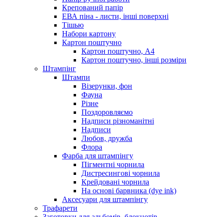
Крепований папір
ЕВА піна - листи, інші поверхні
Тішью
Набори картону
Картон поштучно
Картон поштучно, А4
Картон поштучно, інші розміри
Штампінг
Штампи
Візерунки, фон
Фауна
Різне
Поздоровляємо
Надписи різноманітні
Надписи
Любов, дружба
Флора
Фарба для штампінгу
Пігментні чорнила
Дистресингові чорнила
Крейдовані чорнила
На основі барвника (dye ink)
Аксесуари для штампінгу
Трафарети
Заготовки для альбомів, блокнотів