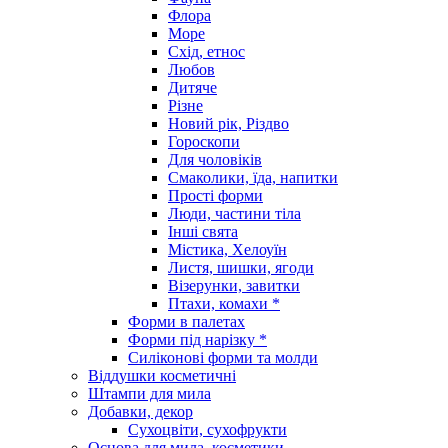
Флора
Море
Схід, етнос
Любов
Дитяче
Різне
Новий рік, Різдво
Гороскопи
Для чоловіків
Смаколики, їда, напитки
Прості форми
Люди, частини тіла
Інші свята
Містика, Хелоуїн
Листя, шишки, ягоди
Візерунки, завитки
Птахи, комахи *
Форми в палетах
Форми під нарізку *
Силіконові форми та молди
Віддушки косметичні
Штампи для мила
Добавки, декор
Сухоцвіти, сухофрукти
Основа для мила, косметики