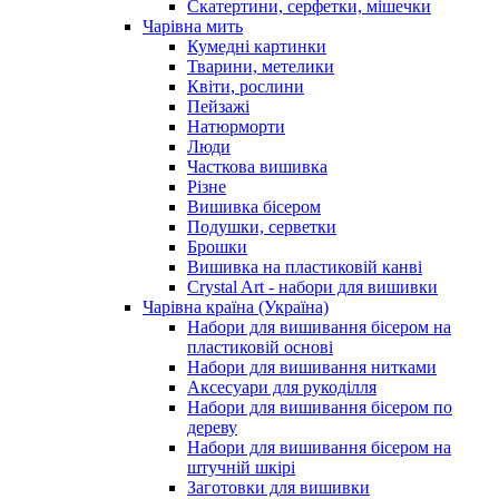
Скатертини, серфетки, мішечки
Чарiвна мить
Кумедні картинки
Тварини, метелики
Квіти, рослини
Пейзажі
Натюрморти
Люди
Часткова вишивка
Різне
Вишивка бісером
Подушки, серветки
Брошки
Вишивка на пластиковій канві
Crystal Art - набори для вишивки
Чарівна країна (Україна)
Набори для вишивання бісером на
пластиковій основі
Набори для вишивання нитками
Аксесуари для рукоділля
Набори для вишивання бісером по
дереву
Набори для вишивання бісером на
штучній шкірі
Заготовки для вишивки