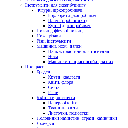
Інструменти для скрапбукингу
Фігурні діркопробивачі
Бордюрні діркопробивачі
Панчі (пробійники)
Кутові діркопробивачі
Ножиці, фігурні ножиці
Ножі, різаки
Різні інструменти
Машинки, ножі, папки
Папки, пластини для тиснення
Ножі
Машинки та приспособи для них
Прикраси
Брадси
Круги, квадрати
Квіти, флора
Свята
Різне
Квіточки, листочки
Паперові квіти
Тканинні квіти
Листочки, пелюстки
Половинки намистин, стрази, камінчики
Люверси