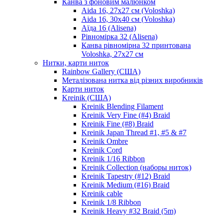
Канва з фоновим малюнком
Aida 16, 27х27 см (Voloshka)
Aida 16, 30х40 см (Voloshka)
Аїда 16 (Alisena)
Рівномірка 32 (Alisena)
Канва рівномірна 32 принтована
Voloshka, 27х27 см
Нитки, карти ниток
Rainbow Gallery (США)
Металізована нитка від різних виробників
Карти ниток
Kreinik (США)
Kreinik Blending Filament
Kreinik Very Fine (#4) Braid
Kreinik Fine (#8) Braid
Kreinik Japan Thread #1, #5 & #7
Kreinik Ombre
Kreinik Cord
Kreinik 1/16 Ribbon
Kreinik Collection (наборы ниток)
Kreinik Tapestry (#12) Braid
Kreinik Medium (#16) Braid
Kreinik cable
Kreinik 1/8 Ribbon
Kreinik Heavy #32 Braid (5m)