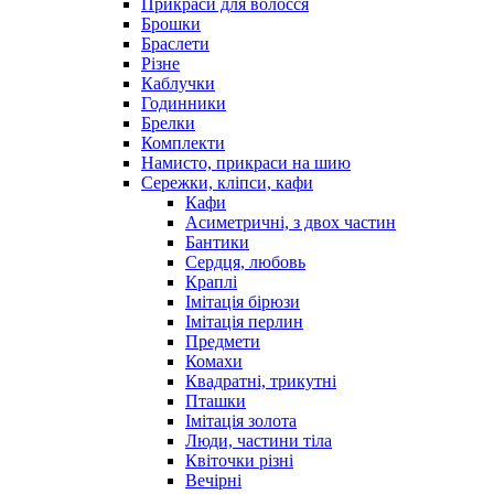
Прикраси для волосся
Брошки
Браслети
Різне
Каблучки
Годинники
Брелки
Комплекти
Намисто, прикраси на шию
Сережки, кліпси, кафи
Кафи
Асиметричні, з двох частин
Бантики
Сердця, любовь
Краплі
Імітація бірюзи
Імітація перлин
Предмети
Комахи
Квадратні, трикутні
Пташки
Імітація золота
Люди, частини тіла
Квіточки різні
Вечірні