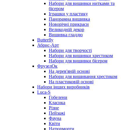
Набори для вишивки нитками та
бісером
Іграшки у пластику
Панорамна вишивка
Новорічні прикраси
Великодній декор
Вишивка гладдю
Butterfly
Абрис-Арт
Набори для творчості
Набори для вишивки хрестиком
Набори для вишивки бісером
ФрузелОк
На дерев'яній основі
Набори для вишивання хрестиком
На пластиковій основі
Набори інших виробників
Luca-S
Гобелени
Класика
Різне
Пейзажі
Фауна
Квіти
Натюрморти