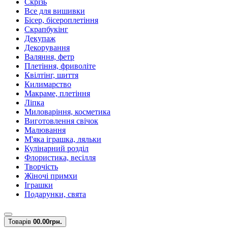
Скрізь
Все для вишивки
Бісер, бісероплетіння
Скрапбукінг
Декупаж
Декорування
Валяння, фетр
Плетіння, фриволіте
Квілтінг, шиття
Килимарство
Макраме, плетіння
Ліпка
Миловаріння, косметика
Виготовлення свічок
Малювання
М'яка іграшка, ляльки
Кулінарний розділ
Флористика, весілля
Творчість
Жіночі примхи
Іграшки
Подарунки, свята
Товарів
0
0.00грн.