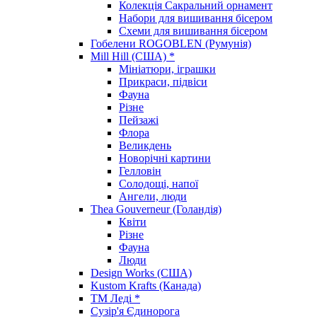
Колекція Сакральний орнамент
Набори для вишивання бісером
Схеми для вишивання бісером
Гобелени ROGOBLEN (Румунія)
Mill Hill (США) *
Мініатюри, іграшки
Прикраси, підвіси
Фауна
Різне
Пейзажі
Флора
Великдень
Новорічні картини
Гелловін
Солодощі, напої
Ангели, люди
Thea Gouverneur (Голандія)
Квіти
Різне
Фауна
Люди
Design Works (США)
Kustom Krafts (Канада)
ТМ Леді *
Сузір'я Єдинорога