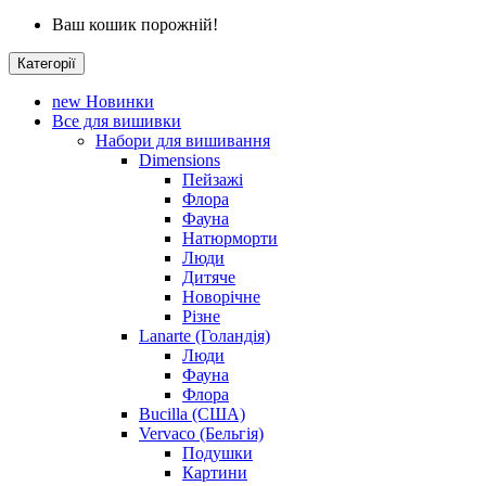
Ваш кошик порожній!
Категорії
new
Новинки
Все для вишивки
Набори для вишивання
Dimensions
Пейзажі
Флора
Фауна
Натюрморти
Люди
Дитяче
Новорічне
Різне
Lanarte (Голандія)
Люди
Фауна
Флора
Bucilla (США)
Vervaco (Бельгія)
Подушки
Картини