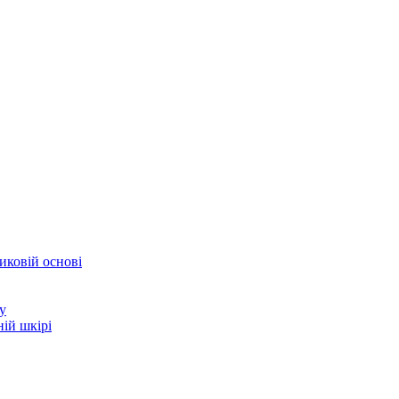
иковій основі
у
ій шкірі