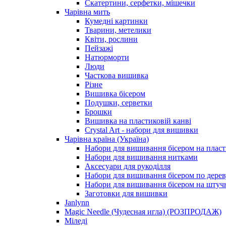
Скатертини, серфетки, мішечки
Чарiвна мить
Кумедні картинки
Тварини, метелики
Квіти, рослини
Пейзажі
Натюрморти
Люди
Часткова вишивка
Різне
Вишивка бісером
Подушки, серветки
Брошки
Вишивка на пластиковій канві
Crystal Art - набори для вишивки
Чарівна країна (Україна)
Набори для вишивання бісером на пласт
Набори для вишивання нитками
Аксесуари для рукоділля
Набори для вишивання бісером по дерев
Набори для вишивання бісером на штучн
Заготовки для вишивки
Janlynn
Magic Needle (Чудесная игла) (РОЗПРОДАЖ)
Міледі