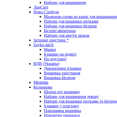
Набори для вишивання
ЛанСвіт
Нова Слобода
Малюнок-схема на канві для вишивання
Набори для вишивки нитками
Набори для вишивки бісером
Бісерні мініатюри
Набори для шиття ляльок
Затишні хрестики *
Zayka stitch
Марки
Іграшки на підвісі
На підставці
ВДВ (Україна)
Декоративні іграшки
Вишивка хрестиком
Вишивка бісером
Mirabilia
Кольорова
Шопер під вишивку
Набори для вишивання декору
Набори для вишивки нитками та бісеро
Іграшки у пластику
Панорамна вишивка
Новорічні прикраси