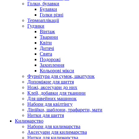
Голки, булавки
Булавки
Голки різні
Термоаплікації
Гудзики
Вінтаж
Тварини
Квіти
Дитячі
Свята
Подорожі
Захоплення
Кольорові мікси
Фурнітура для сумок, шкатулок
Допоміжне для шиття
Ножі, аксесуари до них
Клей, добавки для тканини
Для швейних машинок
Набори для квілтінгу
Лінійки, шаблони, трафарети, мати
Нитки для шиття
Килимарство
Набори для килимарства
Аксесуари для килимарства
Нитки для килимарства