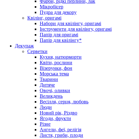
Фарби, рідкі перлини, лак
Мікробісер
Пудра для декору
Квілінг, оригамі
Набори для квілінгу, оригамі
Інструменти для квілінгу, оригамі
Папір для оригамі
Папір для квілінгу*
Декупаж
Серветки
Кухня, натюрморти
Квіти, рослини
Візерунки, фон
Морська тема
Тварини
Дитяче
Овочі, оливки
Великдень
Весілля, серця, любовь
Люди
Новий рік, Різдво
Ягоди, фрукти
Різне
Ангели, феї, релігія
Листя, гриби, плоди