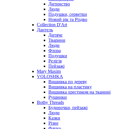
Дитинство
Люди
Подушки, серветки
Новий рік та Різдво
Collection D'Art
Дантель
Дитяче
Тварини
Люди
Флора
Подушки
Релігія
Пейзажі
Mary Maxim
VOLOSHKA
Вишивка по дереву
Вишивка на пластику
Вишивка хрестиком на тканині
Рушники
Bothy Threads
Будиночки, пейзажі
Люди
Казки
Різне
Фауна