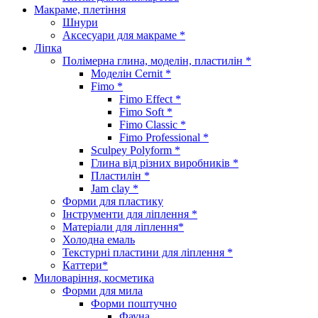
Макраме, плетіння
Шнури
Аксесуари для макраме *
Ліпка
Полімерна глина, моделін, пластилін *
Моделін Cernit *
Fimo *
Fimo Effect *
Fimo Soft *
Fimo Classic *
Fimo Professional *
Sculpey Polyform *
Глина від різних виробників *
Пластилін *
Jam clay *
Форми для пластику
Інструменти для ліплення *
Матеріали для ліплення*
Холодна емаль
Текстурні пластини для ліплення *
Каттери*
Миловаріння, косметика
Форми для мила
Форми поштучно
Фауна