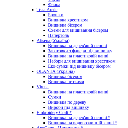
Флора
Тела Артіс
Брошки
Вишивка хрестиком
Вишивка бісером
Схеми для вишивання бісером
Папертоль
Alisena (Україна)
Вишивка на дерев'яній основі
Заготовки з фанери під вишивку
Вишивка на пластиковій канві
Набори для вишивання хрестиком
Еко-сумки під вишивку бісером
OLANTA (Україна)
Вишивка бісером
Вишивка нитками
Virena
Вишивка на пластиковій канві
Сумки
Вишивка по дереву
Вироби під вишивку
Embroidery Craft *
Вишивка на дерев'яній основі *
Вишивка на водорозчинній канві *
АртСоло - Натхнення *