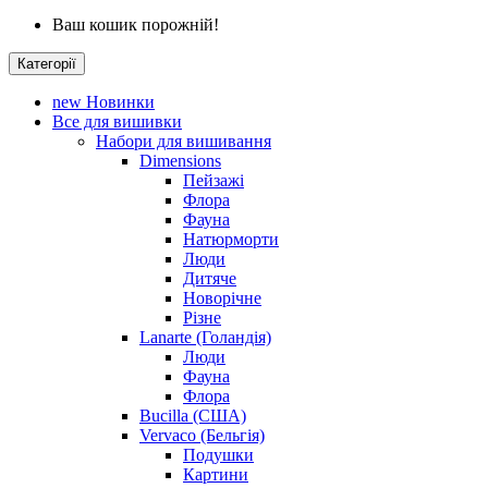
Ваш кошик порожній!
Категорії
new
Новинки
Все для вишивки
Набори для вишивання
Dimensions
Пейзажі
Флора
Фауна
Натюрморти
Люди
Дитяче
Новорічне
Різне
Lanarte (Голандія)
Люди
Фауна
Флора
Bucilla (США)
Vervaco (Бельгія)
Подушки
Картини