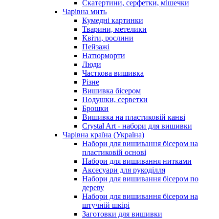
Скатертини, серфетки, мішечки
Чарiвна мить
Кумедні картинки
Тварини, метелики
Квіти, рослини
Пейзажі
Натюрморти
Люди
Часткова вишивка
Різне
Вишивка бісером
Подушки, серветки
Брошки
Вишивка на пластиковій канві
Crystal Art - набори для вишивки
Чарівна країна (Україна)
Набори для вишивання бісером на
пластиковій основі
Набори для вишивання нитками
Аксесуари для рукоділля
Набори для вишивання бісером по
дереву
Набори для вишивання бісером на
штучній шкірі
Заготовки для вишивки