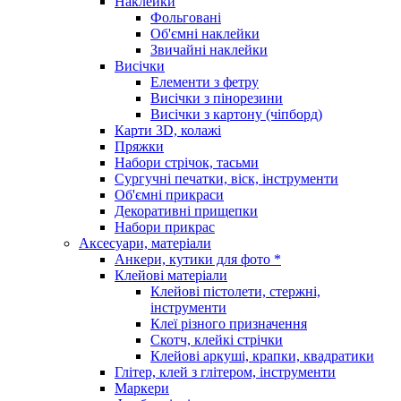
Наклейки
Фольговані
Об'ємні наклейки
Звичайні наклейки
Висічки
Елементи з фетру
Висічки з пінорезини
Висічки з картону (чіпборд)
Карти 3D, колажі
Пряжки
Набори стрічок, тасьми
Сургучні печатки, віск, інструменти
Об'ємні прикраси
Декоративні прищепки
Набори прикрас
Аксесуари, матеріали
Анкери, кутики для фото *
Клейові матеріали
Клейові пістолети, стержні,
інструменти
Клеї різного призначення
Скотч, клейкі стрічки
Клейові аркуші, крапки, квадратики
Глітер, клей з глітером, інструменти
Маркери