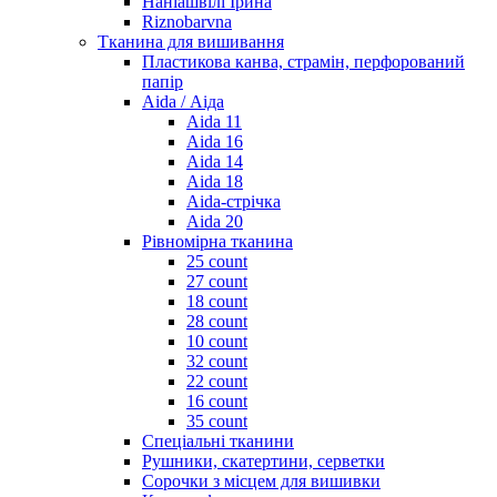
Наніашвілі Ірина
Riznobarvna
Тканина для вишивання
Пластикова канва, страмін, перфорований
папір
Aida / Аіда
Aida 11
Aida 16
Aida 14
Aida 18
Aida-стрічка
Aida 20
Рівномірна тканина
25 count
27 count
18 count
28 count
10 count
32 count
22 count
16 count
35 count
Спеціальні тканини
Рушники, скатертини, серветки
Сорочки з місцем для вишивки