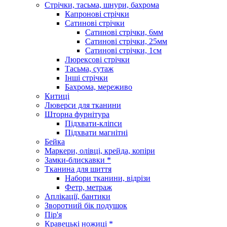
Стрічки, тасьма, шнури, бахрома
Капронові стрічки
Сатинові стрічки
Сатинові стрічки, 6мм
Сатинові стрічки, 25мм
Сатинові стрічки, 1см
Люрексові стрічки
Тасьма, сутаж
Інші стрічки
Бахрома, мереживо
Китиці
Люверси для тканини
Шторна фурнітура
Підхвати-кліпси
Підхвати магнітні
Бейка
Маркери, олівці, крейда, копіри
Замки-блискавки *
Тканина для шиття
Набори тканини, відрізи
Фетр, метраж
Аплікації, бантики
Зворотний бік подушок
Пір'я
Кравецькі ножиці *