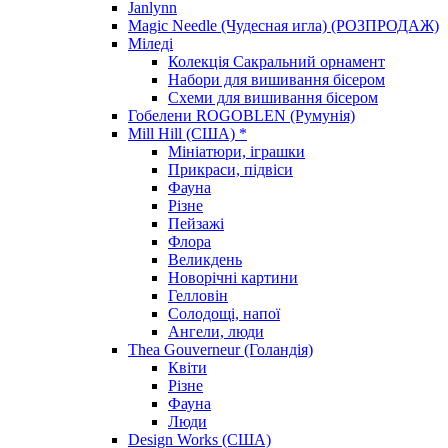
Janlynn
Magic Needle (Чудесная игла) (РОЗПРОДАЖ)
Міледі
Колекція Сакральний орнамент
Набори для вишивання бісером
Схеми для вишивання бісером
Гобелени ROGOBLEN (Румунія)
Mill Hill (США) *
Мініатюри, іграшки
Прикраси, підвіси
Фауна
Різне
Пейзажі
Флора
Великдень
Новорічні картини
Гелловін
Солодощі, напої
Ангели, люди
Thea Gouverneur (Голандія)
Квіти
Різне
Фауна
Люди
Design Works (США)