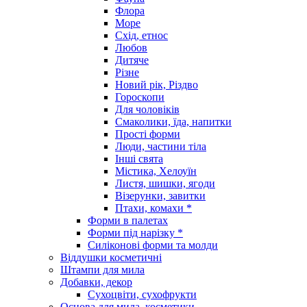
Флора
Море
Схід, етнос
Любов
Дитяче
Різне
Новий рік, Різдво
Гороскопи
Для чоловіків
Смаколики, їда, напитки
Прості форми
Люди, частини тіла
Інші свята
Містика, Хелоуїн
Листя, шишки, ягоди
Візерунки, завитки
Птахи, комахи *
Форми в палетах
Форми під нарізку *
Силіконові форми та молди
Віддушки косметичні
Штампи для мила
Добавки, декор
Сухоцвіти, сухофрукти
Основа для мила, косметики