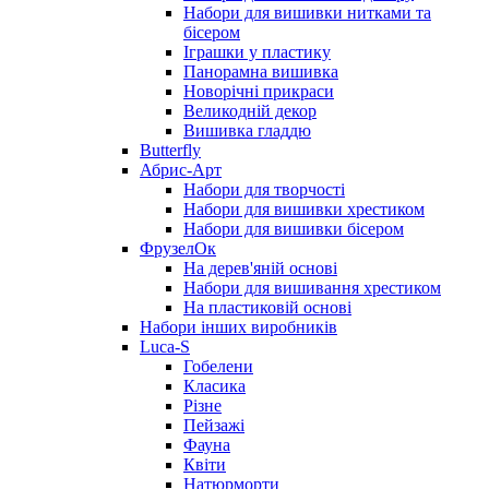
Набори для вишивки нитками та
бісером
Іграшки у пластику
Панорамна вишивка
Новорічні прикраси
Великодній декор
Вишивка гладдю
Butterfly
Абрис-Арт
Набори для творчості
Набори для вишивки хрестиком
Набори для вишивки бісером
ФрузелОк
На дерев'яній основі
Набори для вишивання хрестиком
На пластиковій основі
Набори інших виробників
Luca-S
Гобелени
Класика
Різне
Пейзажі
Фауна
Квіти
Натюрморти