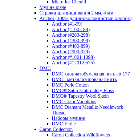
Micro Ice Chenill
Муліне різне
Стрічки для вишивання 2 мм, 4 мм
Anchor (100% длинноволокнистый хлопок)
Anchor (#1-99)
Anchor (#100-189)
Anchor (#203-298)
Anchor (#300-399)
Anchor (#400-899)
Anchor (#900-979)
Anchor (#1001-1098)
Anchor (#1201-9575)
DMC
DMC хлопчатобумажная нить art.177
DMC - металлизированая нить
DMC Perle Cotton
DMC® Satin Embroidery Floss
DMC® Tapestry Wool Skein
DMC Color Variations
DMC Diamant Metallic Needlework
Thread
Наборы мулине
DMC Etoile
Caron Collection
Caron Collection Wildflowers