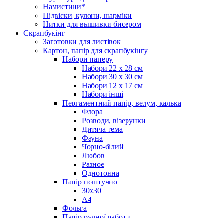
Намистини*
Підвіски, кулони, шарміки
Нитки для вышивки бисером
Скрапбукінг
Заготовки для листівок
Картон, папір для скрапбукінгу
Набори паперу
Набори 22 х 28 см
Набори 30 х 30 см
Набори 12 х 17 см
Набори інші
Пергаментний папір, велум, калька
Флора
Розводи, візерунки
Дитяча тема
Фауна
Чорно-білий
Любов
Разное
Однотонна
Папір поштучно
30х30
А4
Фольга
Папір ручної работи