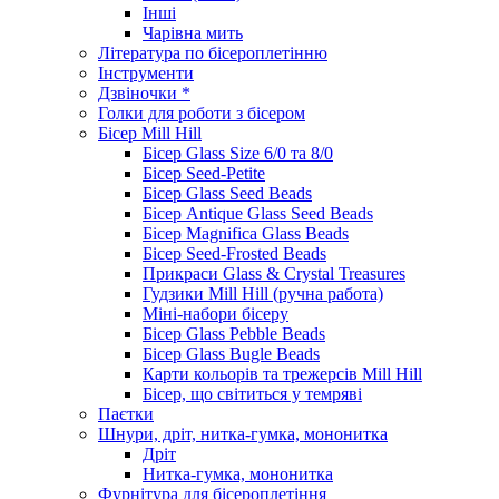
Інші
Чарівна мить
Література по бісероплетінню
Інструменти
Дзвіночки *
Голки для роботи з бісером
Бісер Mill Hill
Бісер Glass Size 6/0 та 8/0
Бісер Seed-Petite
Бісер Glass Seed Beads
Бісер Antique Glass Seed Beads
Бісер Magnifica Glass Beads
Бісер Seed-Frosted Beads
Прикраси Glass & Crystal Treasures
Гудзики Mill Hill (ручна работа)
Міні-набори бісеру
Бісер Glass Pebble Beads
Бісер Glass Bugle Beads
Карти кольорів та трежерсів Mill Hill
Бісер, що світиться у темряві
Паєтки
Шнури, дріт, нитка-гумка, мононитка
Дріт
Нитка-гумка, мононитка
Фурнітура для бісероплетіння