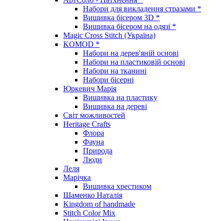
Набори для викладення стразами *
Вишивка бісером 3D *
Вишивка бісером на одязі *
Magic Cross Stitch (Україна)
KOMOD *
Набори на дерев'яній основі
Набори на пластиковій основі
Набори на тканині
Набори бісерні
Юркевич Марія
Вишивка на пластику
Вишивка на дереві
Світ можливостей
Heritage Crafts
Флора
Фауна
Природа
Люди
Леля
Марічка
Вишивка хрестиком
Шаменко Наталія
Kingdom of handmade
Stitch Color Mix