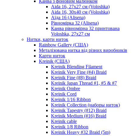
Канва з фоновим малюнком
Aida 16, 27х27 см (Voloshka)
Aida 16, 30х40 см (Voloshka)
Аїда 16 (Alisena)
Рівномірка 32 (Alisena)
Канва рівномірна 32 принтована
Voloshka, 27х27 см
Нитки, карти ниток
Rainbow Gallery (США)
Металізована нитка від різних виробників
Карти ниток
Kreinik (США)
Kreinik Blending Filament
Kreinik Very Fine (#4) Braid
Kreinik Fine (#8) Braid
Kreinik Japan Thread #1, #5 & #7
Kreinik Ombre
Kreinik Cord
Kreinik 1/16 Ribbon
Kreinik Collection (наборы ниток)
Kreinik Tapestry (#12) Braid
Kreinik Medium (#16) Braid
Kreinik cable
Kreinik 1/8 Ribbon
Kreinik Heavy #32 Braid (5m)