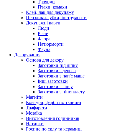
Троянди
Птахи, комахи
Клей, лак для декупажу
Пензлики-губки, інструменти
Декупажні карти
Люди
Різне
Флора
Натюрморти
Фауна
Декорування
Основа для декору
Заготовки під ліпку
Заготовки з дерева
Заготовки з пап'є маше
Інші заготовки
Заготовки з гіпсу
Заготовки з пінопласту
Магніти
Контури, фарби по тканині
Трафарети
Мозаїка
Виготовлення годинників
Натирки
Роспис по склу та керамиці