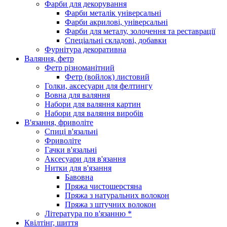
Фарби для декорування
Фарби металік універсальні
Фарби акрилові, універсальні
Фарби для металу, золочення та реставрації
Спеціальні складові, добавки
Фурнітура декоративна
Валяння, фетр
Фетр різноманітний
Фетр (войлок) листовий
Голки, аксесуари для фелтингу
Вовна для валяння
Набори для валяння картин
Набори для валяння виробів
В'язання, фриволіте
Спиці в'язальні
Фриволіте
Гачки в'язальні
Аксесуари для в'язання
Нитки для в'язання
Бавовна
Пряжа чистошерстяна
Пряжа з натуральних волокон
Пряжа з штучних волокон
Література по в'язанню *
Квілтінг, шиття