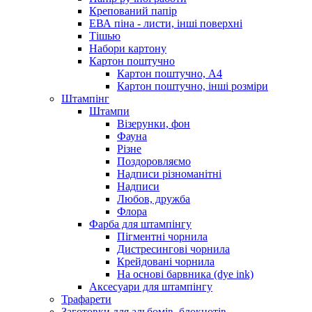
Крепований папір
ЕВА піна - листи, інші поверхні
Тішью
Набори картону
Картон поштучно
Картон поштучно, А4
Картон поштучно, інші розміри
Штампінг
Штампи
Візерунки, фон
Фауна
Різне
Поздоровляємо
Надписи різноманітні
Надписи
Любов, дружба
Флора
Фарба для штампінгу
Пігментні чорнила
Дистресингові чорнила
Крейдовані чорнила
На основі барвника (dye ink)
Аксесуари для штампінгу
Трафарети
Заготовки для альбомів, блокнотів