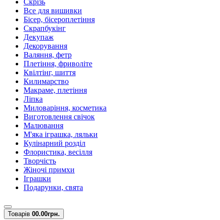
Скрізь
Все для вишивки
Бісер, бісероплетіння
Скрапбукінг
Декупаж
Декорування
Валяння, фетр
Плетіння, фриволіте
Квілтінг, шиття
Килимарство
Макраме, плетіння
Ліпка
Миловаріння, косметика
Виготовлення свічок
Малювання
М'яка іграшка, ляльки
Кулінарний розділ
Флористика, весілля
Творчість
Жіночі примхи
Іграшки
Подарунки, свята
Товарів
0
0.00грн.