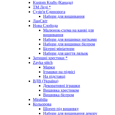
Kustom Krafts (Канада)
ТМ Леді *
Сузір'я Єдинорога
Набори для вишивання
ЛанСвіт
Нова Слобода
Малюнок-схема на канві для
вишивання
Набори для вишивки нитками
Набори для вишивки бісером
Бісерні мініатюри
Набори для шиття ляльок
Затишні хрестики *
Zayka stitch
Марки
Іграшки на підвісі
На підставці
ВДВ (Україна)
Декоративні іграшки
Вишивка хрестиком
Вишивка бісером
Mirabilia
Кольорова
Шопер під вишивку
Набори для вишивання декору