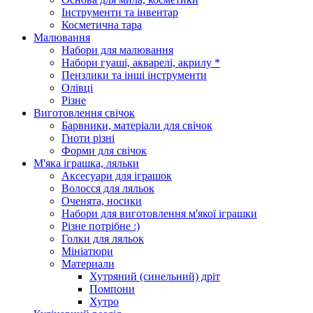
Інструменти та інвентар
Косметична тара
Малювання
Набори для малювання
Набори гуаші, акварелі, акрилу *
Пензлики та інші інструменти
Олівці
Різне
Виготовлення свічок
Барвники, матеріали для свічок
Гноти різні
Форми для свічок
М'яка іграшка, ляльки
Аксесуари для іграшок
Волосся для ляльок
Оченята, носики
Набори для виготовлення м'якої іграшки
Різне потрібне :)
Голки для ляльок
Мініатюри
Материали
Хутряний (синельний) дріт
Помпони
Хутро