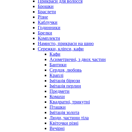
Прикраси для волосся
Брошки
Браслети
Різне
Каблучки
Годинники
Брелки
Комплекти
Намисто, прикраси на шию
Сережки, кліпси, кафи
Кафи
Асиметричні, з двох частин
Бантики
Сердця, любовь
Краплі
Імітація бірюзи
Імітація перлин
Предмети
Комахи
Квадратні, трикутні
Пташки
Імітація золота
Люди, частини тіла
Квіточки різні
Вечірні