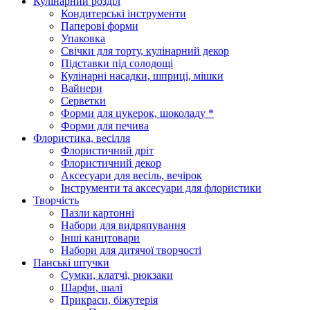
Кулінарний розділ
Кондитерські інструменти
Паперові форми
Упаковка
Свічки для торту, кулінарний декор
Підставки під солодощі
Кулінарні насадки, шприці, мішки
Вайнери
Серветки
Форми для цукерок, шоколаду *
Форми для печива
Флористика, весілля
Флористичний дріт
Флористичний декор
Аксесуари для весіль, вечірок
Інструменти та аксесуари для флористики
Творчість
Пазли картонні
Набори для видряпування
Інші канцтовари
Набори для дитячої творчості
Панські штучки
Сумки, клатчі, рюкзаки
Шарфи, шалі
Прикраси, біжутерія