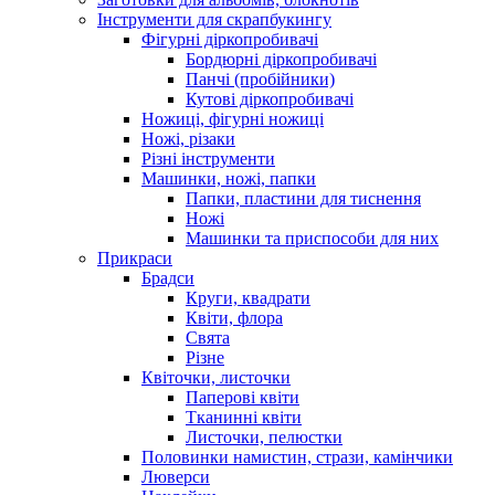
Інструменти для скрапбукингу
Фігурні діркопробивачі
Бордюрні діркопробивачі
Панчі (пробійники)
Кутові діркопробивачі
Ножиці, фігурні ножиці
Ножі, різаки
Різні інструменти
Машинки, ножі, папки
Папки, пластини для тиснення
Ножі
Машинки та приспособи для них
Прикраси
Брадси
Круги, квадрати
Квіти, флора
Свята
Різне
Квіточки, листочки
Паперові квіти
Тканинні квіти
Листочки, пелюстки
Половинки намистин, стрази, камінчики
Люверси