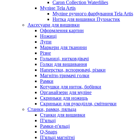
Caron Collection Waterlilies
Муліне Tela Artis
Муліне ручного фарбування Tela Artis
Нитка для вишивки Пухнастик
Аксесуари для вишивки
Оформлення картин
Ножиці
Лупи
Маркери для тканини
Різне
Гольниці, нитковдівачі
Голки для вишивання
Наперстки, вспорювачі, різаки
Магніти-тримачі голки
Рамки
Котушки для ниток, бобінки
Органайзери для муліне
Скриньки для ножиць
Скриньки для рукоділля, смітнички
Станки, рамки, пяльца
Станки для вишивки
П'яльці
Рамки-п'яльці
Q-Snaps
П'яльці магнітні