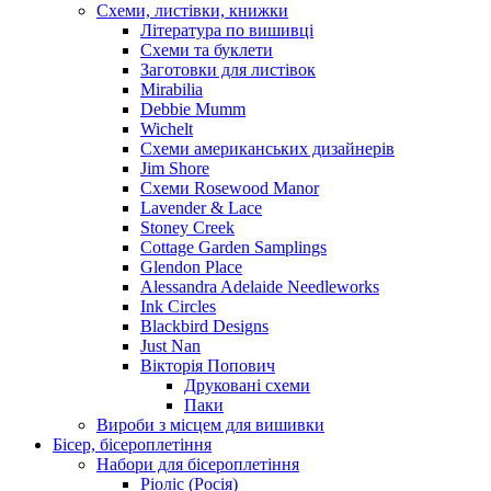
Схеми, листівки, книжки
Література по вишивці
Схеми та буклети
Заготовки для листівок
Mirabilia
Debbie Mumm
Wichelt
Схеми американських дизайнерів
Jim Shore
Cхеми Rosewood Manor
Lavender & Lace
Stoney Creek
Cottage Garden Samplings
Glendon Place
Alessandra Adelaide Needleworks
Ink Circles
Blackbird Designs
Just Nan
Вікторія Попович
Друковані схеми
Паки
Вироби з місцем для вишивки
Бісер, бісероплетіння
Набори для бісероплетіння
Ріоліс (Росія)