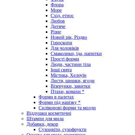
Флора
Море
Схід, етнос
Любов
Дитяче
Різне
Новий рік, Різдво
Гороскопи
Для чоловіків
Смаколики, їда, напитки
Прості форми
Люди, частини тіла
Інші свята
Містика, Хелоуїн
Листя, шишки, ягоди
Візерунки, завитки
Птахи, комахи *
Форми в палетах
Форми під нарізку *
Силіконові форми та молди
Віддушки косметичні
Штампи для мила
Добавки, декор
Сухоцвіти, сухофрукти
Основа для мила, косметики