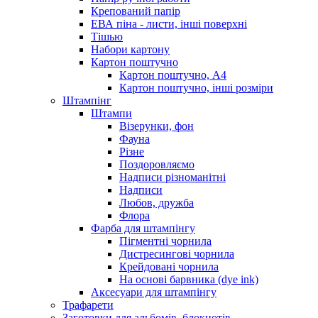
Крепований папір
ЕВА піна - листи, інші поверхні
Тішью
Набори картону
Картон поштучно
Картон поштучно, А4
Картон поштучно, інші розміри
Штампінг
Штампи
Візерунки, фон
Фауна
Різне
Поздоровляємо
Надписи різноманітні
Надписи
Любов, дружба
Флора
Фарба для штампінгу
Пігментні чорнила
Дистресингові чорнила
Крейдовані чорнила
На основі барвника (dye ink)
Аксесуари для штампінгу
Трафарети
Заготовки для альбомів, блокнотів