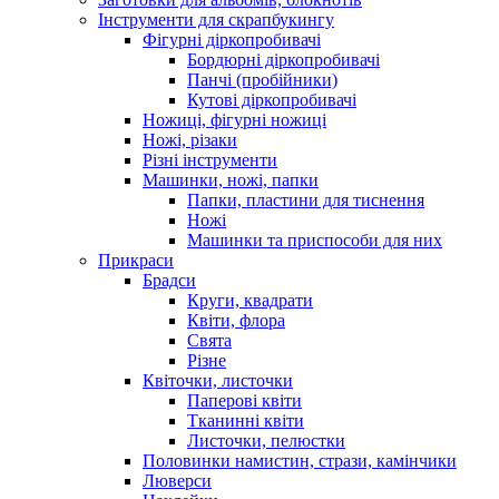
Інструменти для скрапбукингу
Фігурні діркопробивачі
Бордюрні діркопробивачі
Панчі (пробійники)
Кутові діркопробивачі
Ножиці, фігурні ножиці
Ножі, різаки
Різні інструменти
Машинки, ножі, папки
Папки, пластини для тиснення
Ножі
Машинки та приспособи для них
Прикраси
Брадси
Круги, квадрати
Квіти, флора
Свята
Різне
Квіточки, листочки
Паперові квіти
Тканинні квіти
Листочки, пелюстки
Половинки намистин, стрази, камінчики
Люверси