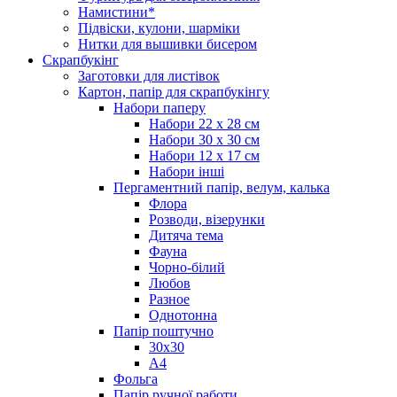
Намистини*
Підвіски, кулони, шарміки
Нитки для вышивки бисером
Скрапбукінг
Заготовки для листівок
Картон, папір для скрапбукінгу
Набори паперу
Набори 22 х 28 см
Набори 30 х 30 см
Набори 12 х 17 см
Набори інші
Пергаментний папір, велум, калька
Флора
Розводи, візерунки
Дитяча тема
Фауна
Чорно-білий
Любов
Разное
Однотонна
Папір поштучно
30х30
А4
Фольга
Папір ручної работи