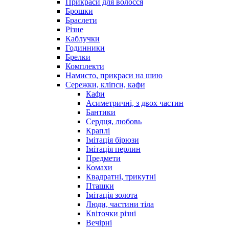
Прикраси для волосся
Брошки
Браслети
Різне
Каблучки
Годинники
Брелки
Комплекти
Намисто, прикраси на шию
Сережки, кліпси, кафи
Кафи
Асиметричні, з двох частин
Бантики
Сердця, любовь
Краплі
Імітація бірюзи
Імітація перлин
Предмети
Комахи
Квадратні, трикутні
Пташки
Імітація золота
Люди, частини тіла
Квіточки різні
Вечірні