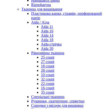
Наніашвілі Ірина
Riznobarvna
Тканина для вишивання
Пластикова канва, страмін, перфорований
папір
Aida / Аіда
Aida 11
Aida 16
Aida 14
Aida 18
Aida-стрічка
Aida 20
Рівномірна тканина
25 count
27 count
18 count
28 count
10 count
32 count
22 count
16 count
35 count
Спеціальні тканини
Рушники, скатертини, серветки
Сорочки з місцем для вишивки