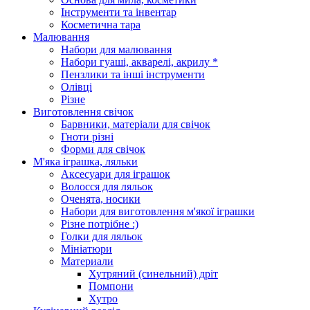
Інструменти та інвентар
Косметична тара
Малювання
Набори для малювання
Набори гуаші, акварелі, акрилу *
Пензлики та інші інструменти
Олівці
Різне
Виготовлення свічок
Барвники, матеріали для свічок
Гноти різні
Форми для свічок
М'яка іграшка, ляльки
Аксесуари для іграшок
Волосся для ляльок
Оченята, носики
Набори для виготовлення м'якої іграшки
Різне потрібне :)
Голки для ляльок
Мініатюри
Материали
Хутряний (синельний) дріт
Помпони
Хутро