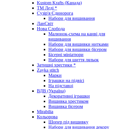
Kustom Krafts (Канада)
ТМ Леді *
Сузір'я Єдинорога
Набори для вишивання
ЛанСвіт
Нова Слобода
Малюнок-схема на канві для
вишивання
Набори для вишивки нитками
Набори для вишивки бісером
Бісерні мініатюри
Набори для шиття ляльок
Затишні хрестики *
Zayka stitch
Марки
Іграшки на підвісі
На підставці
ВДВ (Україна)
Декоративні іграшки
Вишивка хрестиком
Вишивка бісером
Mirabilia
Кольорова
Шопер під вишивку
Набори для вишивання декору