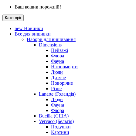
Ваш кошик порожній!
Категорії
new
Новинки
Все для вишивки
Набори для вишивання
Dimensions
Пейзажі
Флора
Фауна
Натюрморти
Люди
Дитяче
Новорічне
Різне
Lanarte (Голандія)
Люди
Фауна
Флора
Bucilla (США)
Vervaco (Бельгія)
Подушки
Картини