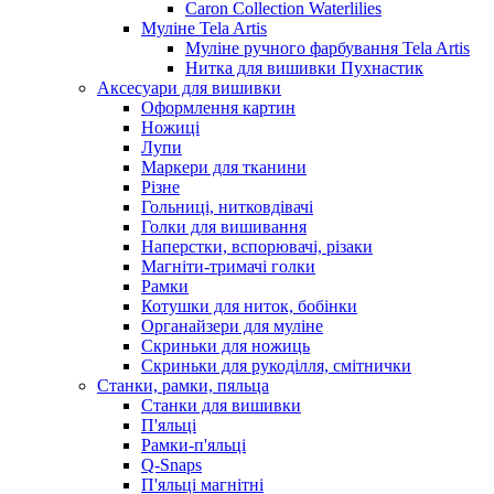
Caron Collection Waterlilies
Муліне Tela Artis
Муліне ручного фарбування Tela Artis
Нитка для вишивки Пухнастик
Аксесуари для вишивки
Оформлення картин
Ножиці
Лупи
Маркери для тканини
Різне
Гольниці, нитковдівачі
Голки для вишивання
Наперстки, вспорювачі, різаки
Магніти-тримачі голки
Рамки
Котушки для ниток, бобінки
Органайзери для муліне
Скриньки для ножиць
Скриньки для рукоділля, смітнички
Станки, рамки, пяльца
Станки для вишивки
П'яльці
Рамки-п'яльці
Q-Snaps
П'яльці магнітні