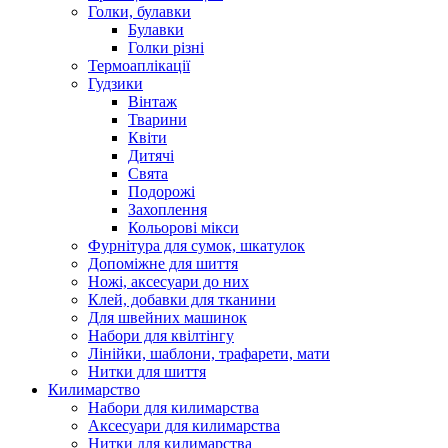
Голки, булавки
Булавки
Голки різні
Термоаплікації
Гудзики
Вінтаж
Тварини
Квіти
Дитячі
Свята
Подорожі
Захоплення
Кольорові мікси
Фурнітура для сумок, шкатулок
Допоміжне для шиття
Ножі, аксесуари до них
Клей, добавки для тканини
Для швейних машинок
Набори для квілтінгу
Лінійки, шаблони, трафарети, мати
Нитки для шиття
Килимарство
Набори для килимарства
Аксесуари для килимарства
Нитки для килимарства