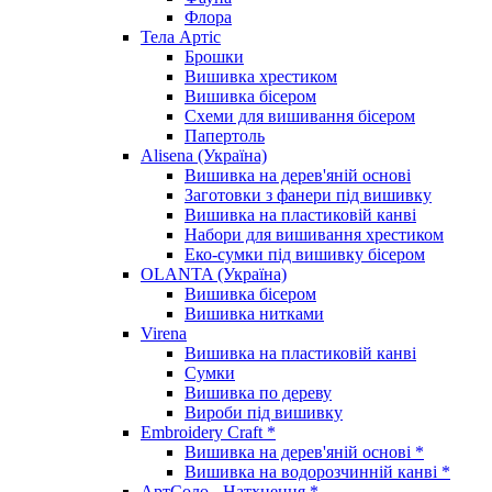
Флора
Тела Артіс
Брошки
Вишивка хрестиком
Вишивка бісером
Схеми для вишивання бісером
Папертоль
Alisena (Україна)
Вишивка на дерев'яній основі
Заготовки з фанери під вишивку
Вишивка на пластиковій канві
Набори для вишивання хрестиком
Еко-сумки під вишивку бісером
OLANTA (Україна)
Вишивка бісером
Вишивка нитками
Virena
Вишивка на пластиковій канві
Сумки
Вишивка по дереву
Вироби під вишивку
Embroidery Craft *
Вишивка на дерев'яній основі *
Вишивка на водорозчинній канві *
АртСоло - Натхнення *