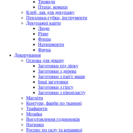
Троянди
Птахи, комахи
Клей, лак для декупажу
Пензлики-губки, інструменти
Декупажні карти
Люди
Різне
Флора
Натюрморти
Фауна
Декорування
Основа для декору
Заготовки під ліпку
Заготовки з дерева
Заготовки з пап'є маше
Інші заготовки
Заготовки з гіпсу
Заготовки з пінопласту
Магніти
Контури, фарби по тканині
Трафарети
Мозаїка
Виготовлення годинників
Натирки
Роспис по склу та керамиці