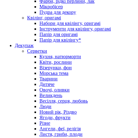
Фарби, рідкі перлини, лак
Мікробісер
Пудра для декору
Квілінг, оригамі
Набори для квілінгу, оригамі
Інструменти для квілінгу, оригамі
Папір для оригамі
Папір для квілінгу*
Декупаж
Серветки
Кухня, натюрморти
Квіти, рослини
Візерунки, фон
Морська тема
Тварини
Дитяче
Овочі, оливки
Великдень
Весілля, серця, любовь
Люди
Новий рік, Різдво
Ягоди, фрукти
Різне
Ангели, феї, релігія
Листя, гриби, плоди