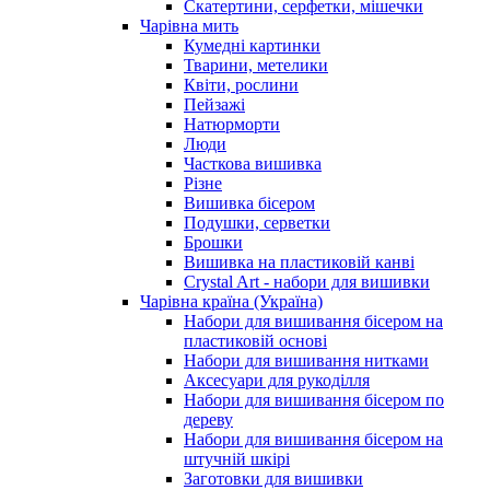
Скатертини, серфетки, мішечки
Чарiвна мить
Кумедні картинки
Тварини, метелики
Квіти, рослини
Пейзажі
Натюрморти
Люди
Часткова вишивка
Різне
Вишивка бісером
Подушки, серветки
Брошки
Вишивка на пластиковій канві
Crystal Art - набори для вишивки
Чарівна країна (Україна)
Набори для вишивання бісером на
пластиковій основі
Набори для вишивання нитками
Аксесуари для рукоділля
Набори для вишивання бісером по
дереву
Набори для вишивання бісером на
штучній шкірі
Заготовки для вишивки