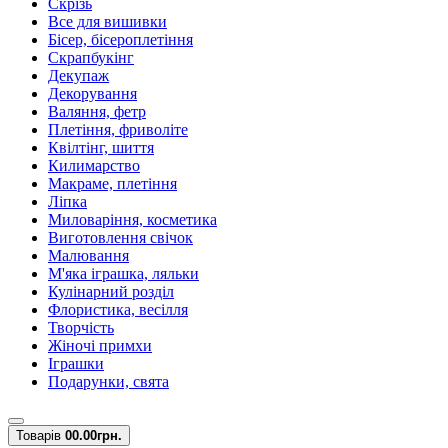
Скрізь
Все для вишивки
Бісер, бісероплетіння
Скрапбукінг
Декупаж
Декорування
Валяння, фетр
Плетіння, фриволіте
Квілтінг, шиття
Килимарство
Макраме, плетіння
Ліпка
Миловаріння, косметика
Виготовлення свічок
Малювання
М'яка іграшка, ляльки
Кулінарний розділ
Флористика, весілля
Творчість
Жіночі примхи
Іграшки
Подарунки, свята
Товарів
0
0.00грн.