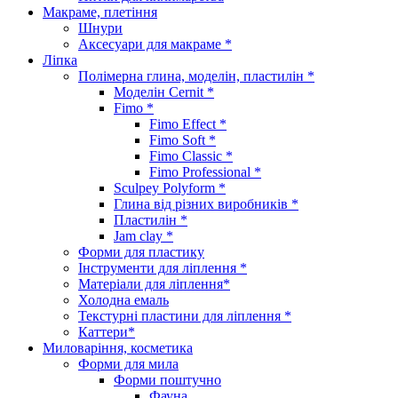
Макраме, плетіння
Шнури
Аксесуари для макраме *
Ліпка
Полімерна глина, моделін, пластилін *
Моделін Cernit *
Fimo *
Fimo Effect *
Fimo Soft *
Fimo Classic *
Fimo Professional *
Sculpey Polyform *
Глина від різних виробників *
Пластилін *
Jam clay *
Форми для пластику
Інструменти для ліплення *
Матеріали для ліплення*
Холодна емаль
Текстурні пластини для ліплення *
Каттери*
Миловаріння, косметика
Форми для мила
Форми поштучно
Фауна