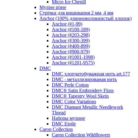
Micro Ice Chenill
Муліне різне
Стрічки для вишивання 2 мм, 4 мм
Anchor (100% длинноволокнистый хлопок)
Anchor (#1-99)
Anchor (#100-189)
Anchor (#203-298)
Anchor (#300-399)
Anchor (#400-899)
Anchor (#900-979)
Anchor (#1001-1098)
Anchor (#1201-9575)
DMC
DMC хлопчатобумажная нить art.177
DMC - металлизированая нить
DMC Perle Cotton
DMC® Satin Embroidery Floss
DMC® Tapestry Wool Skein
DMC Color Variations
DMC Diamant Metallic Needlework
Thread
Наборы мулине
DMC Etoile
Caron Collection
Caron Collection Wildflowers