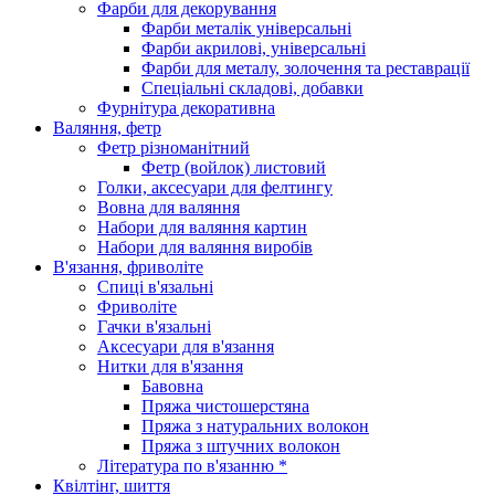
Фарби для декорування
Фарби металік універсальні
Фарби акрилові, універсальні
Фарби для металу, золочення та реставрації
Спеціальні складові, добавки
Фурнітура декоративна
Валяння, фетр
Фетр різноманітний
Фетр (войлок) листовий
Голки, аксесуари для фелтингу
Вовна для валяння
Набори для валяння картин
Набори для валяння виробів
В'язання, фриволіте
Спиці в'язальні
Фриволіте
Гачки в'язальні
Аксесуари для в'язання
Нитки для в'язання
Бавовна
Пряжа чистошерстяна
Пряжа з натуральних волокон
Пряжа з штучних волокон
Література по в'язанню *
Квілтінг, шиття