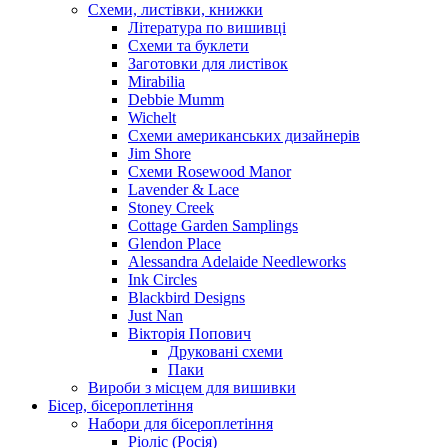
Схеми, листівки, книжки
Література по вишивці
Схеми та буклети
Заготовки для листівок
Mirabilia
Debbie Mumm
Wichelt
Схеми американських дизайнерів
Jim Shore
Cхеми Rosewood Manor
Lavender & Lace
Stoney Creek
Cottage Garden Samplings
Glendon Place
Alessandra Adelaide Needleworks
Ink Circles
Blackbird Designs
Just Nan
Вікторія Попович
Друковані схеми
Паки
Вироби з місцем для вишивки
Бісер, бісероплетіння
Набори для бісероплетіння
Ріоліс (Росія)