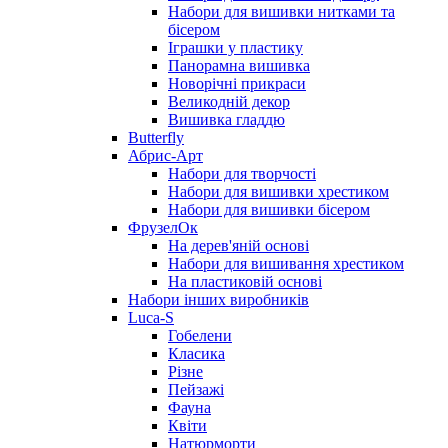
Набори для вишивки нитками та
бісером
Іграшки у пластику
Панорамна вишивка
Новорічні прикраси
Великодній декор
Вишивка гладдю
Butterfly
Абрис-Арт
Набори для творчості
Набори для вишивки хрестиком
Набори для вишивки бісером
ФрузелОк
На дерев'яній основі
Набори для вишивання хрестиком
На пластиковій основі
Набори інших виробників
Luca-S
Гобелени
Класика
Різне
Пейзажі
Фауна
Квіти
Натюрморти