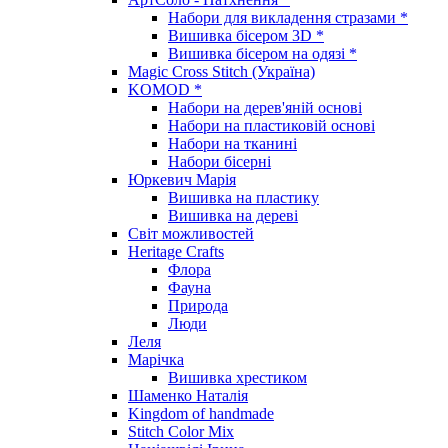
Набори для викладення стразами *
Вишивка бісером 3D *
Вишивка бісером на одязі *
Magic Cross Stitch (Україна)
KOMOD *
Набори на дерев'яній основі
Набори на пластиковій основі
Набори на тканині
Набори бісерні
Юркевич Марія
Вишивка на пластику
Вишивка на дереві
Світ можливостей
Heritage Crafts
Флора
Фауна
Природа
Люди
Леля
Марічка
Вишивка хрестиком
Шаменко Наталія
Kingdom of handmade
Stitch Color Mix