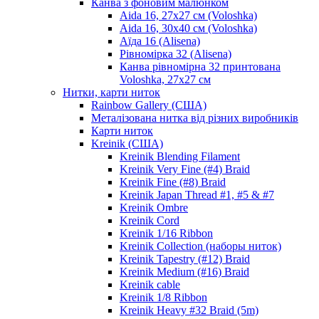
Канва з фоновим малюнком
Aida 16, 27х27 см (Voloshka)
Aida 16, 30х40 см (Voloshka)
Аїда 16 (Alisena)
Рівномірка 32 (Alisena)
Канва рівномірна 32 принтована
Voloshka, 27х27 см
Нитки, карти ниток
Rainbow Gallery (США)
Металізована нитка від різних виробників
Карти ниток
Kreinik (США)
Kreinik Blending Filament
Kreinik Very Fine (#4) Braid
Kreinik Fine (#8) Braid
Kreinik Japan Thread #1, #5 & #7
Kreinik Ombre
Kreinik Cord
Kreinik 1/16 Ribbon
Kreinik Collection (наборы ниток)
Kreinik Tapestry (#12) Braid
Kreinik Medium (#16) Braid
Kreinik cable
Kreinik 1/8 Ribbon
Kreinik Heavy #32 Braid (5m)