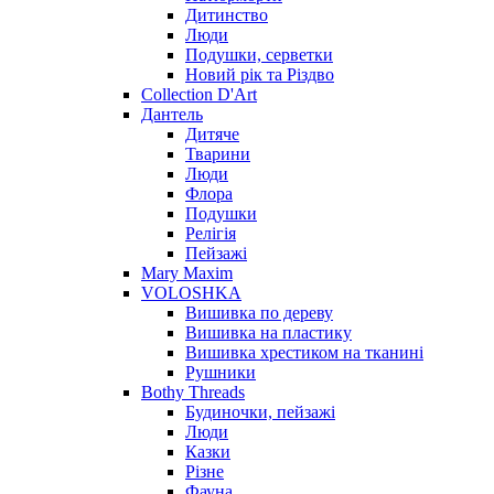
Дитинство
Люди
Подушки, серветки
Новий рік та Різдво
Collection D'Art
Дантель
Дитяче
Тварини
Люди
Флора
Подушки
Релігія
Пейзажі
Mary Maxim
VOLOSHKA
Вишивка по дереву
Вишивка на пластику
Вишивка хрестиком на тканині
Рушники
Bothy Threads
Будиночки, пейзажі
Люди
Казки
Різне
Фауна