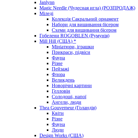
Janlynn
Magic Needle (Чудесная игла) (РОЗПРОДАЖ)
Міледі
Колекція Сакральний орнамент
Набори для вишивання бісером
Схеми для вишивання бісером
Гобелени ROGOBLEN (Румунія)
Mill Hill (США) *
Мініатюри, іграшки
Прикраси, підвіси
Фауна
Різне
Пейзажі
Флора
Великдень
Новорічні картини
Гелловін
Солодощі, напої
Ангели, люди
Thea Gouverneur (Голандія)
Квіти
Різне
Фауна
Люди
Design Works (США)