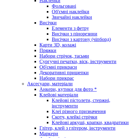
Наклейки
Фольговані
Об'ємні наклейки
Звичайні наклейки
Висічки
Елементи з фетру
Висічки з пінорезини
Висічки з картону (чіпборд)
Карти 3D, колажі
Пряжки
Набори стрічок, тасьми
Сургучні печатки, віск, інструменти
Об'ємні прикраси
Декоративні прищепки
Набори прикрас
Аксесуари, матеріали
Анкери, кутики для фото *
Клейові матеріали
Клейові пістолети, стержні,
інструменти
Клеї різного призначення
Скотч, клейкі стрічки
Клейові аркуші, крапки, квадратики
Глітер, клей з глітером, інструменти
Маркери