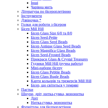
Інші
Чарівна мить
Література по бісероплетінню
Інструменти
Дзвіночки *
Голки для роботи з бісером
Бісер Mill Hill
Бісер Glass Size 6/0 та 8/0
Бісер Seed-Petite
Бісер Glass Seed Beads
Бісер Antique Glass Seed Beads
Бісер Magnifica Glass Beads
Бісер Seed-Frosted Beads
Прикраси Glass & Crystal Treasures
Гудзики Mill Hill (ручна работа)
Міні-набори бісеру
Бісер Glass Pebble Beads
Бісер Glass Bugle Beads
Карти кольорів та трежерсів Mill Hill
Бісер, що світиться у темряві
Паєтки
Шнури, дріт, нитка-гумка, мононитка
Дріт
Нитка-гумка, мононитка
Фурнітура для бісероплетіння