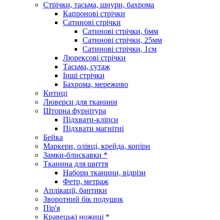
Стрічки, тасьма, шнури, бахрома
Капронові стрічки
Сатинові стрічки
Сатинові стрічки, 6мм
Сатинові стрічки, 25мм
Сатинові стрічки, 1см
Люрексові стрічки
Тасьма, сутаж
Інші стрічки
Бахрома, мереживо
Китиці
Люверси для тканини
Шторна фурнітура
Підхвати-кліпси
Підхвати магнітні
Бейка
Маркери, олівці, крейда, копіри
Замки-блискавки *
Тканина для шиття
Набори тканини, відрізи
Фетр, метраж
Аплікації, бантики
Зворотний бік подушок
Пір'я
Кравецькі ножиці *