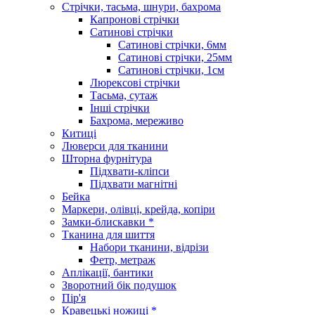
Стрічки, тасьма, шнури, бахрома
Капронові стрічки
Сатинові стрічки
Сатинові стрічки, 6мм
Сатинові стрічки, 25мм
Сатинові стрічки, 1см
Люрексові стрічки
Тасьма, сутаж
Інші стрічки
Бахрома, мереживо
Китиці
Люверси для тканини
Шторна фурнітура
Підхвати-кліпси
Підхвати магнітні
Бейка
Маркери, олівці, крейда, копіри
Замки-блискавки *
Тканина для шиття
Набори тканини, відрізи
Фетр, метраж
Аплікації, бантики
Зворотний бік подушок
Пір'я
Кравецькі ножиці *