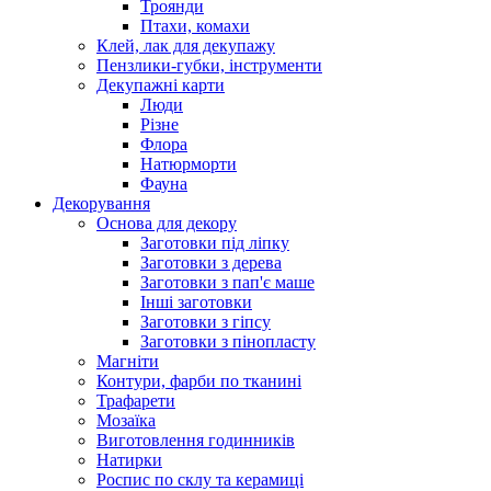
Троянди
Птахи, комахи
Клей, лак для декупажу
Пензлики-губки, інструменти
Декупажні карти
Люди
Різне
Флора
Натюрморти
Фауна
Декорування
Основа для декору
Заготовки під ліпку
Заготовки з дерева
Заготовки з пап'є маше
Інші заготовки
Заготовки з гіпсу
Заготовки з пінопласту
Магніти
Контури, фарби по тканині
Трафарети
Мозаїка
Виготовлення годинників
Натирки
Роспис по склу та керамиці