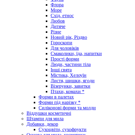
Флора
Море
Схід, етнос
Любов
Дитяче
Різне
Новий рік, Різдво
Гороскопи
Для чоловіків
Смаколики, їда, напитки
Прості форми
Люди, частини тіла
Інші свята
Містика, Хелоуїн
Листя, шишки, ягоди
Візерунки, завитки
Птахи, комахи *
Форми в палетах
Форми під нарізку *
Силіконові форми та молди
Віддушки косметичні
Штампи для мила
Добавки, декор
Сухоцвіти, сухофрукти
Основа для мила, косметики