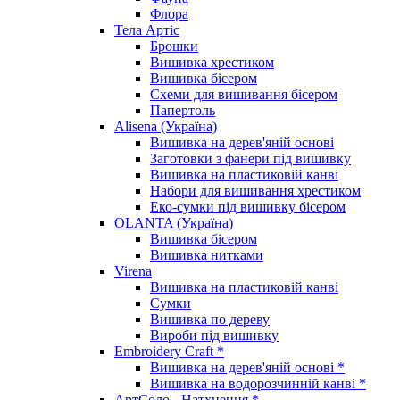
Флора
Тела Артіс
Брошки
Вишивка хрестиком
Вишивка бісером
Схеми для вишивання бісером
Папертоль
Alisena (Україна)
Вишивка на дерев'яній основі
Заготовки з фанери під вишивку
Вишивка на пластиковій канві
Набори для вишивання хрестиком
Еко-сумки під вишивку бісером
OLANTA (Україна)
Вишивка бісером
Вишивка нитками
Virena
Вишивка на пластиковій канві
Сумки
Вишивка по дереву
Вироби під вишивку
Embroidery Craft *
Вишивка на дерев'яній основі *
Вишивка на водорозчинній канві *
АртСоло - Натхнення *