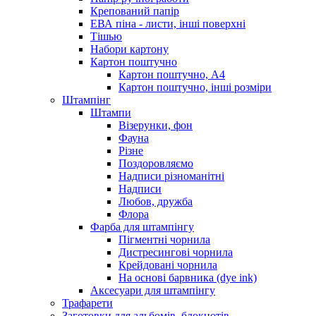
Крепований папір
ЕВА піна - листи, інші поверхні
Тішью
Набори картону
Картон поштучно
Картон поштучно, А4
Картон поштучно, інші розміри
Штампінг
Штампи
Візерунки, фон
Фауна
Різне
Поздоровляємо
Надписи різноманітні
Надписи
Любов, дружба
Флора
Фарба для штампінгу
Пігментні чорнила
Дистресингові чорнила
Крейдовані чорнила
На основі барвника (dye ink)
Аксесуари для штампінгу
Трафарети
Заготовки для альбомів, блокнотів