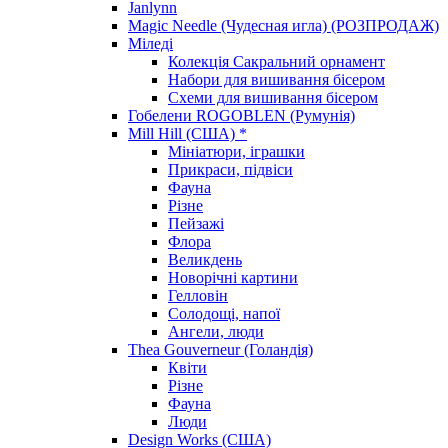
Janlynn
Magic Needle (Чудесная игла) (РОЗПРОДАЖ)
Міледі
Колекція Сакральний орнамент
Набори для вишивання бісером
Схеми для вишивання бісером
Гобелени ROGOBLEN (Румунія)
Mill Hill (США) *
Мініатюри, іграшки
Прикраси, підвіси
Фауна
Різне
Пейзажі
Флора
Великдень
Новорічні картини
Гелловін
Солодощі, напої
Ангели, люди
Thea Gouverneur (Голандія)
Квіти
Різне
Фауна
Люди
Design Works (США)