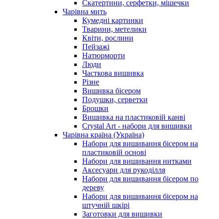
Скатертини, серфетки, мішечки
Чарiвна мить
Кумедні картинки
Тварини, метелики
Квіти, рослини
Пейзажі
Натюрморти
Люди
Часткова вишивка
Різне
Вишивка бісером
Подушки, серветки
Брошки
Вишивка на пластиковій канві
Crystal Art - набори для вишивки
Чарівна країна (Україна)
Набори для вишивання бісером на
пластиковій основі
Набори для вишивання нитками
Аксесуари для рукоділля
Набори для вишивання бісером по
дереву
Набори для вишивання бісером на
штучній шкірі
Заготовки для вишивки