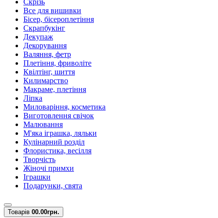
Скрізь
Все для вишивки
Бісер, бісероплетіння
Скрапбукінг
Декупаж
Декорування
Валяння, фетр
Плетіння, фриволіте
Квілтінг, шиття
Килимарство
Макраме, плетіння
Ліпка
Миловаріння, косметика
Виготовлення свічок
Малювання
М'яка іграшка, ляльки
Кулінарний розділ
Флористика, весілля
Творчість
Жіночі примхи
Іграшки
Подарунки, свята
Товарів
0
0.00грн.