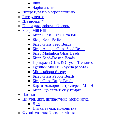
Інші
Чарівна мить
Література по бісероплетінню
Інструменти
Дзвіночки *
Голки для роботи з бісером
Бісер Mill Hill
Бісер Glass Size 6/0 та 8/0
Бісер Seed-Petite
Бісер Glass Seed Beads
Бісер Antique Glass Seed Beads
Бісер Magnifica Glass Beads
Бісер Seed-Frosted Beads
Прикраси Glass & Crystal Treasures
Гудзики Mill Hill (ручна работа)
Міні-набори бісеру
Бісер Glass Pebble Beads
Бісер Glass Bugle Beads
Карти кольорів та трежерсів Mill Hill
Бісер, що світиться у темряві
Паєтки
Шнури, дріт, нитка-гумка, мононитка
Дріт
Нитка-гумка, мононитка
Фурнітура для бісероплетіння