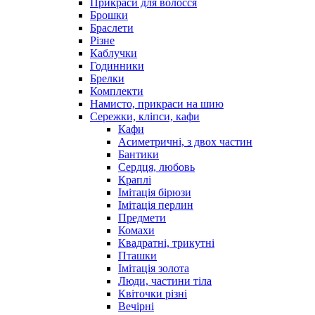
Прикраси для волосся
Брошки
Браслети
Різне
Каблучки
Годинники
Брелки
Комплекти
Намисто, прикраси на шию
Сережки, кліпси, кафи
Кафи
Асиметричні, з двох частин
Бантики
Сердця, любовь
Краплі
Імітація бірюзи
Імітація перлин
Предмети
Комахи
Квадратні, трикутні
Пташки
Імітація золота
Люди, частини тіла
Квіточки різні
Вечірні