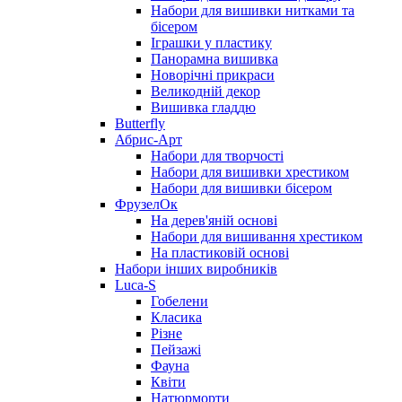
Набори для вишивки нитками та
бісером
Іграшки у пластику
Панорамна вишивка
Новорічні прикраси
Великодній декор
Вишивка гладдю
Butterfly
Абрис-Арт
Набори для творчості
Набори для вишивки хрестиком
Набори для вишивки бісером
ФрузелОк
На дерев'яній основі
Набори для вишивання хрестиком
На пластиковій основі
Набори інших виробників
Luca-S
Гобелени
Класика
Різне
Пейзажі
Фауна
Квіти
Натюрморти