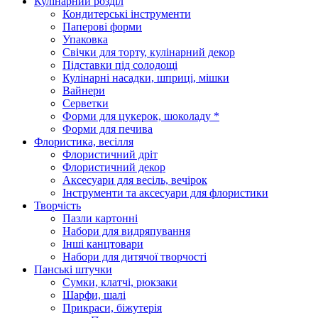
Кулінарний розділ
Кондитерські інструменти
Паперові форми
Упаковка
Свічки для торту, кулінарний декор
Підставки під солодощі
Кулінарні насадки, шприці, мішки
Вайнери
Серветки
Форми для цукерок, шоколаду *
Форми для печива
Флористика, весілля
Флористичний дріт
Флористичний декор
Аксесуари для весіль, вечірок
Інструменти та аксесуари для флористики
Творчість
Пазли картонні
Набори для видряпування
Інші канцтовари
Набори для дитячої творчості
Панські штучки
Сумки, клатчі, рюкзаки
Шарфи, шалі
Прикраси, біжутерія