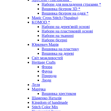
Набори для викладення стразами *
Вишивка бісером 3D *
Вишивка бісером на одязі *
Magic Cross Stitch (Україна)
KOMOD *
Набори на дерев'яній основі
Набори на пластиковій основі
Набори на тканині
Набори бісерні
Юркевич Марія
Вишивка на пластику
Вишивка на дереві
Світ можливостей
Heritage Crafts
Флора
Фауна
Природа
Люди
Леля
Марічка
Вишивка хрестиком
Шаменко Наталія
Kingdom of handmade
Stitch Color Mix