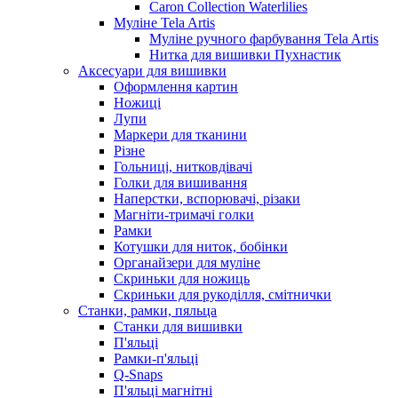
Caron Collection Waterlilies
Муліне Tela Artis
Муліне ручного фарбування Tela Artis
Нитка для вишивки Пухнастик
Аксесуари для вишивки
Оформлення картин
Ножиці
Лупи
Маркери для тканини
Різне
Гольниці, нитковдівачі
Голки для вишивання
Наперстки, вспорювачі, різаки
Магніти-тримачі голки
Рамки
Котушки для ниток, бобінки
Органайзери для муліне
Скриньки для ножиць
Скриньки для рукоділля, смітнички
Станки, рамки, пяльца
Станки для вишивки
П'яльці
Рамки-п'яльці
Q-Snaps
П'яльці магнітні