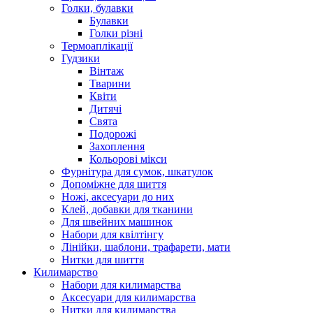
Голки, булавки
Булавки
Голки різні
Термоаплікації
Гудзики
Вінтаж
Тварини
Квіти
Дитячі
Свята
Подорожі
Захоплення
Кольорові мікси
Фурнітура для сумок, шкатулок
Допоміжне для шиття
Ножі, аксесуари до них
Клей, добавки для тканини
Для швейних машинок
Набори для квілтінгу
Лінійки, шаблони, трафарети, мати
Нитки для шиття
Килимарство
Набори для килимарства
Аксесуари для килимарства
Нитки для килимарства