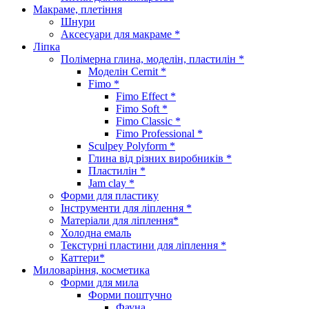
Макраме, плетіння
Шнури
Аксесуари для макраме *
Ліпка
Полімерна глина, моделін, пластилін *
Моделін Cernit *
Fimo *
Fimo Effect *
Fimo Soft *
Fimo Classic *
Fimo Professional *
Sculpey Polyform *
Глина від різних виробників *
Пластилін *
Jam clay *
Форми для пластику
Інструменти для ліплення *
Матеріали для ліплення*
Холодна емаль
Текстурні пластини для ліплення *
Каттери*
Миловаріння, косметика
Форми для мила
Форми поштучно
Фауна