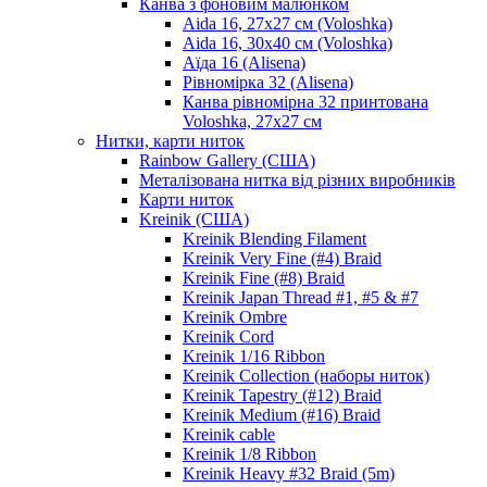
Канва з фоновим малюнком
Aida 16, 27х27 см (Voloshka)
Aida 16, 30х40 см (Voloshka)
Аїда 16 (Alisena)
Рівномірка 32 (Alisena)
Канва рівномірна 32 принтована
Voloshka, 27х27 см
Нитки, карти ниток
Rainbow Gallery (США)
Металізована нитка від різних виробників
Карти ниток
Kreinik (США)
Kreinik Blending Filament
Kreinik Very Fine (#4) Braid
Kreinik Fine (#8) Braid
Kreinik Japan Thread #1, #5 & #7
Kreinik Ombre
Kreinik Cord
Kreinik 1/16 Ribbon
Kreinik Collection (наборы ниток)
Kreinik Tapestry (#12) Braid
Kreinik Medium (#16) Braid
Kreinik cable
Kreinik 1/8 Ribbon
Kreinik Heavy #32 Braid (5m)