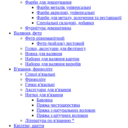
Фарби для декорування
Фарби металік універсальні
Фарби акрилові, універсальні
Фарби для металу, золочення та реставрації
Спеціальні складові, добавки
Фурнітура декоративна
Валяння, фетр
Фетр різноманітний
Фетр (войлок) листовий
Голки, аксесуари для фелтингу
Вовна для валяння
Набори для валяння картин
Набори для валяння виробів
В'язання, фриволіте
Спиці в'язальні
Фриволіте
Гачки в'язальні
Аксесуари для в'язання
Нитки для в'язання
Бавовна
Пряжа чистошерстяна
Пряжа з натуральних волокон
Пряжа з штучних волокон
Література по в'язанню *
Квілтінг, шиття