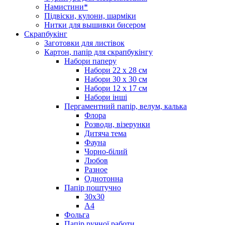
Намистини*
Підвіски, кулони, шарміки
Нитки для вышивки бисером
Скрапбукінг
Заготовки для листівок
Картон, папір для скрапбукінгу
Набори паперу
Набори 22 х 28 см
Набори 30 х 30 см
Набори 12 х 17 см
Набори інші
Пергаментний папір, велум, калька
Флора
Розводи, візерунки
Дитяча тема
Фауна
Чорно-білий
Любов
Разное
Однотонна
Папір поштучно
30х30
А4
Фольга
Папір ручної работи