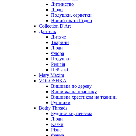
Дитинство
Люди
Подушки, серветки
Новий рік та Різдво
Collection D'Art
Дантель
Дитяче
Тварини
Люди
Флора
Подушки
Релігія
Пейзажі
Mary Maxim
VOLOSHKA
Вишивка по дереву
Вишивка на пластику
Вишивка хрестиком на тканині
Рушники
Bothy Threads
Будиночки, пейзажі
Люди
Казки
Різне
Фауна