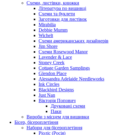
Схеми, листівки, книжки
Література по вишивці
Схеми та буклети
Заготовки для листівок
Mirabilia
Debbie Mumm
Wichelt
Схеми американських дизайнерів
Jim Shore
Cхеми Rosewood Manor
Lavender & Lace
Stoney Creek
Cottage Garden Samplings
Glendon Place
Alessandra Adelaide Needleworks
Ink Circles
Blackbird Designs
Just Nan
Вікторія Попович
Друковані схеми
Паки
Вироби з місцем для вишивки
Бісер, бісероплетіння
Набори для бісероплетіння
Ріоліс (Росія)