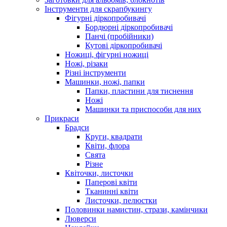
Інструменти для скрапбукингу
Фігурні діркопробивачі
Бордюрні діркопробивачі
Панчі (пробійники)
Кутові діркопробивачі
Ножиці, фігурні ножиці
Ножі, різаки
Різні інструменти
Машинки, ножі, папки
Папки, пластини для тиснення
Ножі
Машинки та приспособи для них
Прикраси
Брадси
Круги, квадрати
Квіти, флора
Свята
Різне
Квіточки, листочки
Паперові квіти
Тканинні квіти
Листочки, пелюстки
Половинки намистин, стрази, камінчики
Люверси