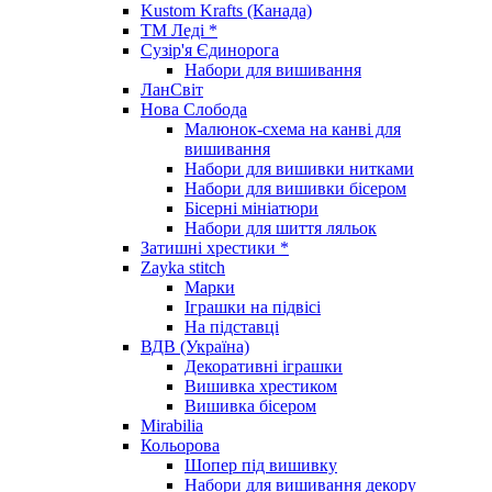
Kustom Krafts (Канада)
ТМ Леді *
Сузір'я Єдинорога
Набори для вишивання
ЛанСвіт
Нова Слобода
Малюнок-схема на канві для
вишивання
Набори для вишивки нитками
Набори для вишивки бісером
Бісерні мініатюри
Набори для шиття ляльок
Затишні хрестики *
Zayka stitch
Марки
Іграшки на підвісі
На підставці
ВДВ (Україна)
Декоративні іграшки
Вишивка хрестиком
Вишивка бісером
Mirabilia
Кольорова
Шопер під вишивку
Набори для вишивання декору