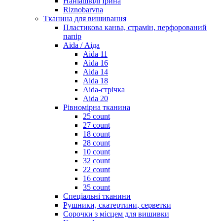
Наніашвілі Ірина
Riznobarvna
Тканина для вишивання
Пластикова канва, страмін, перфорований
папір
Aida / Аіда
Aida 11
Aida 16
Aida 14
Aida 18
Aida-стрічка
Aida 20
Рівномірна тканина
25 count
27 count
18 count
28 count
10 count
32 count
22 count
16 count
35 count
Спеціальні тканини
Рушники, скатертини, серветки
Сорочки з місцем для вишивки