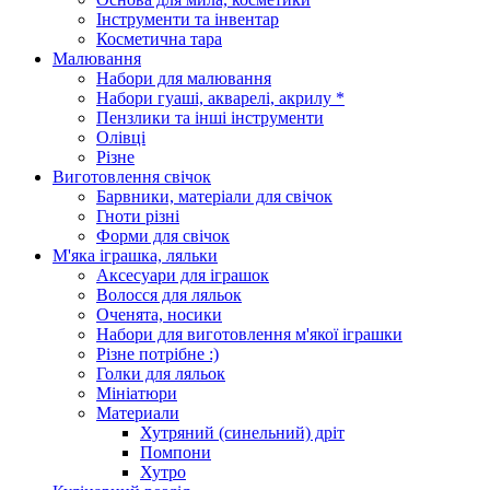
Інструменти та інвентар
Косметична тара
Малювання
Набори для малювання
Набори гуаші, акварелі, акрилу *
Пензлики та інші інструменти
Олівці
Різне
Виготовлення свічок
Барвники, матеріали для свічок
Гноти різні
Форми для свічок
М'яка іграшка, ляльки
Аксесуари для іграшок
Волосся для ляльок
Оченята, носики
Набори для виготовлення м'якої іграшки
Різне потрібне :)
Голки для ляльок
Мініатюри
Материали
Хутряний (синельний) дріт
Помпони
Хутро