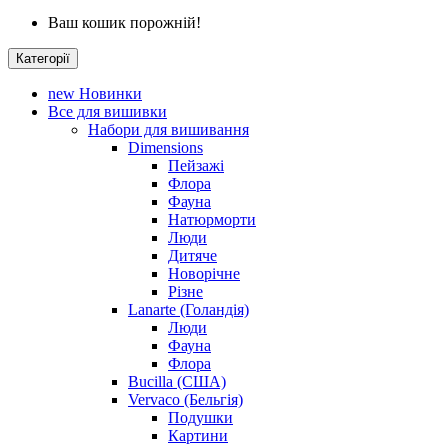
Ваш кошик порожній!
Категорії
new
Новинки
Все для вишивки
Набори для вишивання
Dimensions
Пейзажі
Флора
Фауна
Натюрморти
Люди
Дитяче
Новорічне
Різне
Lanarte (Голандія)
Люди
Фауна
Флора
Bucilla (США)
Vervaco (Бельгія)
Подушки
Картини