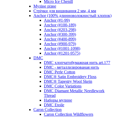
Micro Ice Chenill
Муліне різне
Стрічки для вишивання 2 мм, 4 мм
Anchor (100% длинноволокнистый хлопок)
Anchor (#1-99)
Anchor (#100-189)
Anchor (#203-298)
Anchor (#300-399)
Anchor (#400-899)
Anchor (#900-979)
Anchor (#1001-1098)
Anchor (#1201-9575)
DMC
DMC хлопчатобумажная нить art.177
DMC - металлизированая нить
DMC Perle Cotton
DMC® Satin Embroidery Floss
DMC® Tapestry Wool Skein
DMC Color Variations
DMC Diamant Metallic Needlework
Thread
Наборы мулине
DMC Etoile
Caron Collection
Caron Collection Wildflowers