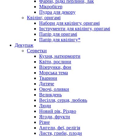
Фарби, рідкі перлини, лак
Мікробісер
Пудра для декору
Квілінг, оригамі
Набори для квілінгу, оригамі
Інструменти для квілінгу, оригамі
Папір для оригамі
Папір для квілінгу*
Декупаж
Серветки
Кухня, натюрморти
Квіти, рослини
Візерунки, фон
Морська тема
Тварини
Дитяче
Овочі, оливки
Великдень
Весілля, серця, любовь
Люди
Новий рік, Різдво
Ягоди, фрукти
Різне
Ангели, феї, релігія
Листя, гриби, плоди