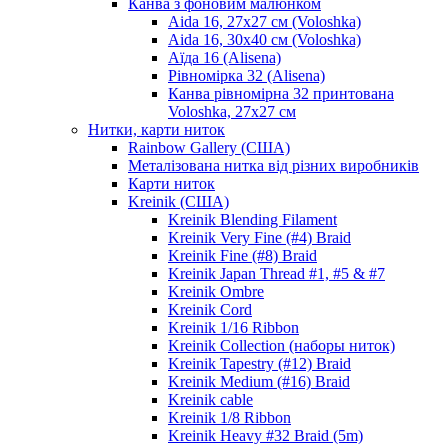
Канва з фоновим малюнком
Aida 16, 27х27 см (Voloshka)
Aida 16, 30х40 см (Voloshka)
Аїда 16 (Alisena)
Рівномірка 32 (Alisena)
Канва рівномірна 32 принтована
Voloshka, 27х27 см
Нитки, карти ниток
Rainbow Gallery (США)
Металізована нитка від різних виробників
Карти ниток
Kreinik (США)
Kreinik Blending Filament
Kreinik Very Fine (#4) Braid
Kreinik Fine (#8) Braid
Kreinik Japan Thread #1, #5 & #7
Kreinik Ombre
Kreinik Cord
Kreinik 1/16 Ribbon
Kreinik Collection (наборы ниток)
Kreinik Tapestry (#12) Braid
Kreinik Medium (#16) Braid
Kreinik cable
Kreinik 1/8 Ribbon
Kreinik Heavy #32 Braid (5m)