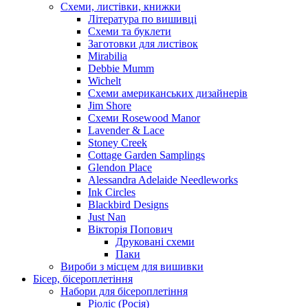
Схеми, листівки, книжки
Література по вишивці
Схеми та буклети
Заготовки для листівок
Mirabilia
Debbie Mumm
Wichelt
Схеми американських дизайнерів
Jim Shore
Cхеми Rosewood Manor
Lavender & Lace
Stoney Creek
Cottage Garden Samplings
Glendon Place
Alessandra Adelaide Needleworks
Ink Circles
Blackbird Designs
Just Nan
Вікторія Попович
Друковані схеми
Паки
Вироби з місцем для вишивки
Бісер, бісероплетіння
Набори для бісероплетіння
Ріоліс (Росія)