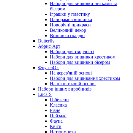
Набори для вишивки нитками та
бісером
Іграшки у пластику
Панорамна вишивка
Новорічні прикраси
Великодній декор
Вишивка гладдю
Butterfly
Абрис-Арт
Набори для творчості
Набори для вишивки хрестиком
Набори для вишивки бісером
ФрузелОк
На дерев'яній основі
Набори для вишивання хрестиком
На пластиковій основі
Набори інших виробників
Luca-S
Гобелени
Класика
Різне
Пейзажі
Фауна
Квіти
Натюрморти