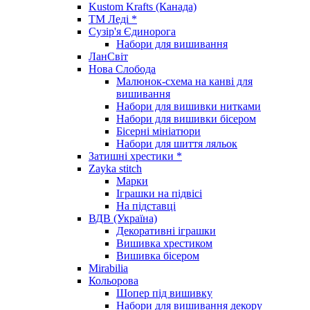
Kustom Krafts (Канада)
ТМ Леді *
Сузір'я Єдинорога
Набори для вишивання
ЛанСвіт
Нова Слобода
Малюнок-схема на канві для
вишивання
Набори для вишивки нитками
Набори для вишивки бісером
Бісерні мініатюри
Набори для шиття ляльок
Затишні хрестики *
Zayka stitch
Марки
Іграшки на підвісі
На підставці
ВДВ (Україна)
Декоративні іграшки
Вишивка хрестиком
Вишивка бісером
Mirabilia
Кольорова
Шопер під вишивку
Набори для вишивання декору