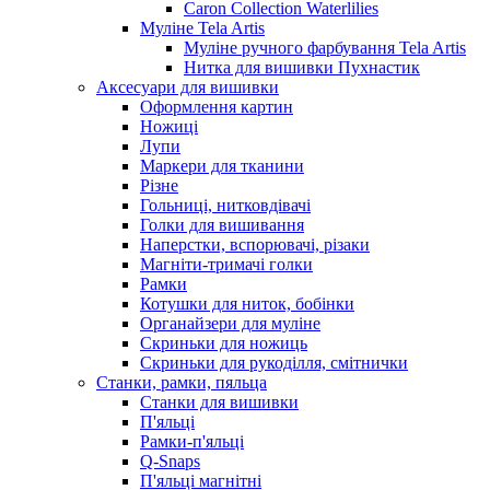
Caron Collection Waterlilies
Муліне Tela Artis
Муліне ручного фарбування Tela Artis
Нитка для вишивки Пухнастик
Аксесуари для вишивки
Оформлення картин
Ножиці
Лупи
Маркери для тканини
Різне
Гольниці, нитковдівачі
Голки для вишивання
Наперстки, вспорювачі, різаки
Магніти-тримачі голки
Рамки
Котушки для ниток, бобінки
Органайзери для муліне
Скриньки для ножиць
Скриньки для рукоділля, смітнички
Станки, рамки, пяльца
Станки для вишивки
П'яльці
Рамки-п'яльці
Q-Snaps
П'яльці магнітні