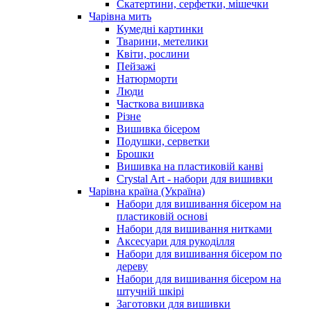
Скатертини, серфетки, мішечки
Чарiвна мить
Кумедні картинки
Тварини, метелики
Квіти, рослини
Пейзажі
Натюрморти
Люди
Часткова вишивка
Різне
Вишивка бісером
Подушки, серветки
Брошки
Вишивка на пластиковій канві
Crystal Art - набори для вишивки
Чарівна країна (Україна)
Набори для вишивання бісером на
пластиковій основі
Набори для вишивання нитками
Аксесуари для рукоділля
Набори для вишивання бісером по
дереву
Набори для вишивання бісером на
штучній шкірі
Заготовки для вишивки