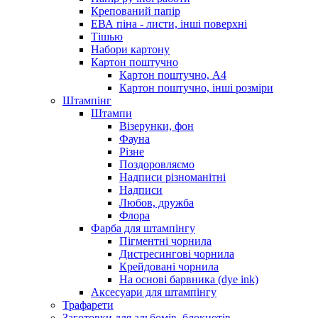
Крепований папір
ЕВА піна - листи, інші поверхні
Тішью
Набори картону
Картон поштучно
Картон поштучно, А4
Картон поштучно, інші розміри
Штампінг
Штампи
Візерунки, фон
Фауна
Різне
Поздоровляємо
Надписи різноманітні
Надписи
Любов, дружба
Флора
Фарба для штампінгу
Пігментні чорнила
Дистресингові чорнила
Крейдовані чорнила
На основі барвника (dye ink)
Аксесуари для штампінгу
Трафарети
Заготовки для альбомів, блокнотів