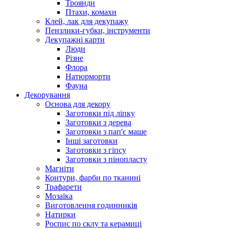
Троянди
Птахи, комахи
Клей, лак для декупажу
Пензлики-губки, інструменти
Декупажні карти
Люди
Різне
Флора
Натюрморти
Фауна
Декорування
Основа для декору
Заготовки під ліпку
Заготовки з дерева
Заготовки з пап'є маше
Інші заготовки
Заготовки з гіпсу
Заготовки з пінопласту
Магніти
Контури, фарби по тканині
Трафарети
Мозаїка
Виготовлення годинників
Натирки
Роспис по склу та керамиці