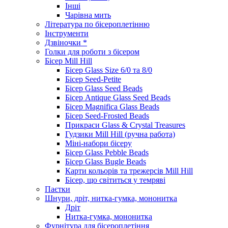
Інші
Чарівна мить
Література по бісероплетінню
Інструменти
Дзвіночки *
Голки для роботи з бісером
Бісер Mill Hill
Бісер Glass Size 6/0 та 8/0
Бісер Seed-Petite
Бісер Glass Seed Beads
Бісер Antique Glass Seed Beads
Бісер Magnifica Glass Beads
Бісер Seed-Frosted Beads
Прикраси Glass & Crystal Treasures
Гудзики Mill Hill (ручна работа)
Міні-набори бісеру
Бісер Glass Pebble Beads
Бісер Glass Bugle Beads
Карти кольорів та трежерсів Mill Hill
Бісер, що світиться у темряві
Паєтки
Шнури, дріт, нитка-гумка, мононитка
Дріт
Нитка-гумка, мононитка
Фурнітура для бісероплетіння