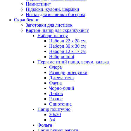
Намистини*
Підвіски, кулони, шарміки
Нитки для вышивки бисером
Скрапбукінг
Заготовки для листівок
Картон, папір для скрапбукінгу
Набори паперу
Набори 22 х 28 см
Набори 30 х 30 см
Набори 12 х 17 см
Набори інші
Пергаментний папір, велум, калька
Флора
Розводи, візерунки
Дитяча тема
Фауна
Чорно-білий
Любов
Разное
Однотонна
Папір поштучно
30х30
А4
Фольга
Папір ручної работи