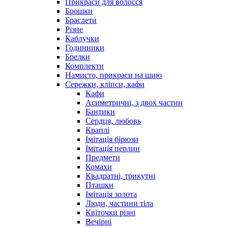
Прикраси для волосся
Брошки
Браслети
Різне
Каблучки
Годинники
Брелки
Комплекти
Намисто, прикраси на шию
Сережки, кліпси, кафи
Кафи
Асиметричні, з двох частин
Бантики
Сердця, любовь
Краплі
Імітація бірюзи
Імітація перлин
Предмети
Комахи
Квадратні, трикутні
Пташки
Імітація золота
Люди, частини тіла
Квіточки різні
Вечірні