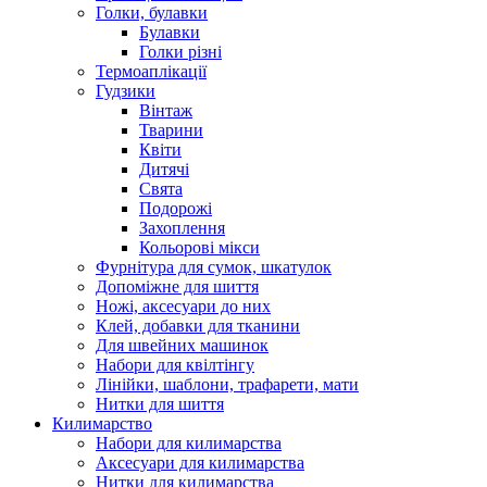
Голки, булавки
Булавки
Голки різні
Термоаплікації
Гудзики
Вінтаж
Тварини
Квіти
Дитячі
Свята
Подорожі
Захоплення
Кольорові мікси
Фурнітура для сумок, шкатулок
Допоміжне для шиття
Ножі, аксесуари до них
Клей, добавки для тканини
Для швейних машинок
Набори для квілтінгу
Лінійки, шаблони, трафарети, мати
Нитки для шиття
Килимарство
Набори для килимарства
Аксесуари для килимарства
Нитки для килимарства