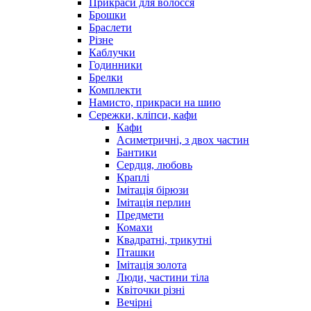
Прикраси для волосся
Брошки
Браслети
Різне
Каблучки
Годинники
Брелки
Комплекти
Намисто, прикраси на шию
Сережки, кліпси, кафи
Кафи
Асиметричні, з двох частин
Бантики
Сердця, любовь
Краплі
Імітація бірюзи
Імітація перлин
Предмети
Комахи
Квадратні, трикутні
Пташки
Імітація золота
Люди, частини тіла
Квіточки різні
Вечірні