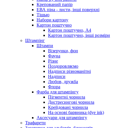
Крепований папір
ЕВА піна - листи, інші поверхні
Тішью
Набори картону
Картон поштучно
Картон поштучно, А4
Картон поштучно, інші розміри
Штампінг
Штампи
Візерунки, фон
Фауна
Різне
Поздоровляємо
Надписи різноманітні
Надписи
Любов, дружба
Флора
Фарба для штампінгу
Пігментні чорнила
Дистресингові чорнила
Крейдовані чорнила
На основі барвника (dye ink)
Аксесуари для штампінгу
Трафарети
Заготовки для альбомів, блокнотів