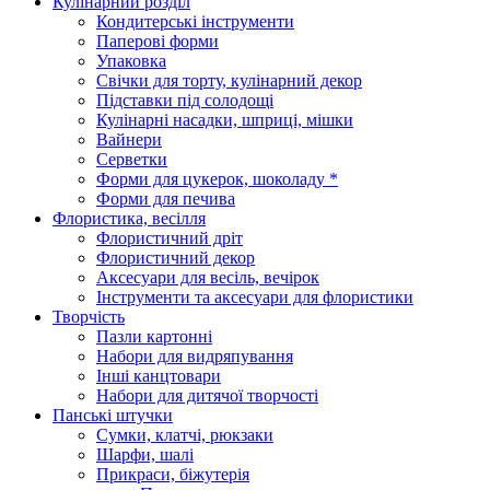
Кулінарний розділ
Кондитерські інструменти
Паперові форми
Упаковка
Свічки для торту, кулінарний декор
Підставки під солодощі
Кулінарні насадки, шприці, мішки
Вайнери
Серветки
Форми для цукерок, шоколаду *
Форми для печива
Флористика, весілля
Флористичний дріт
Флористичний декор
Аксесуари для весіль, вечірок
Інструменти та аксесуари для флористики
Творчість
Пазли картонні
Набори для видряпування
Інші канцтовари
Набори для дитячої творчості
Панські штучки
Сумки, клатчі, рюкзаки
Шарфи, шалі
Прикраси, біжутерія