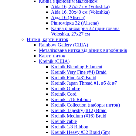
Канва з фоновим малюнком
Aida 16, 27х27 см (Voloshka)
Aida 16, 30х40 см (Voloshka)
Аїда 16 (Alisena)
Рівномірка 32 (Alisena)
Канва рівномірна 32 принтована
Voloshka, 27х27 см
Нитки, карти ниток
Rainbow Gallery (США)
Металізована нитка від різних виробників
Карти ниток
Kreinik (США)
Kreinik Blending Filament
Kreinik Very Fine (#4) Braid
Kreinik Fine (#8) Braid
Kreinik Japan Thread #1, #5 & #7
Kreinik Ombre
Kreinik Cord
Kreinik 1/16 Ribbon
Kreinik Collection (наборы ниток)
Kreinik Tapestry (#12) Braid
Kreinik Medium (#16) Braid
Kreinik cable
Kreinik 1/8 Ribbon
Kreinik Heavy #32 Braid (5m)