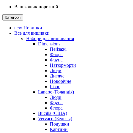
Ваш кошик порожній!
Категорії
new
Новинки
Все для вишивки
Набори для вишивання
Dimensions
Пейзажі
Флора
Фауна
Натюрморти
Люди
Дитяче
Новорічне
Різне
Lanarte (Голандія)
Люди
Фауна
Флора
Bucilla (США)
Vervaco (Бельгія)
Подушки
Картини