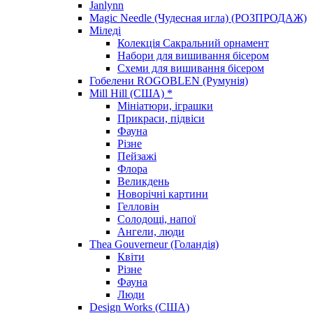
Janlynn
Magic Needle (Чудесная игла) (РОЗПРОДАЖ)
Міледі
Колекція Сакральний орнамент
Набори для вишивання бісером
Схеми для вишивання бісером
Гобелени ROGOBLEN (Румунія)
Mill Hill (США) *
Мініатюри, іграшки
Прикраси, підвіси
Фауна
Різне
Пейзажі
Флора
Великдень
Новорічні картини
Гелловін
Солодощі, напої
Ангели, люди
Thea Gouverneur (Голандія)
Квіти
Різне
Фауна
Люди
Design Works (США)