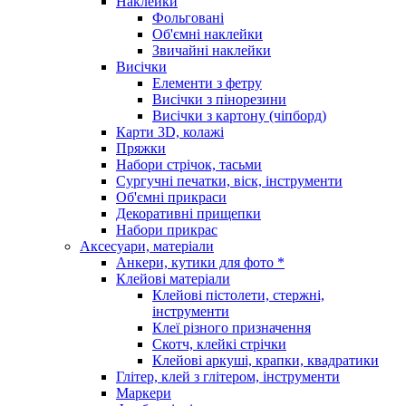
Наклейки
Фольговані
Об'ємні наклейки
Звичайні наклейки
Висічки
Елементи з фетру
Висічки з пінорезини
Висічки з картону (чіпборд)
Карти 3D, колажі
Пряжки
Набори стрічок, тасьми
Сургучні печатки, віск, інструменти
Об'ємні прикраси
Декоративні прищепки
Набори прикрас
Аксесуари, матеріали
Анкери, кутики для фото *
Клейові матеріали
Клейові пістолети, стержні,
інструменти
Клеї різного призначення
Скотч, клейкі стрічки
Клейові аркуші, крапки, квадратики
Глітер, клей з глітером, інструменти
Маркери