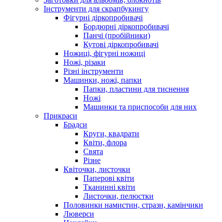
Інструменти для скрапбукингу
Фігурні діркопробивачі
Бордюрні діркопробивачі
Панчі (пробійники)
Кутові діркопробивачі
Ножиці, фігурні ножиці
Ножі, різаки
Різні інструменти
Машинки, ножі, папки
Папки, пластини для тиснення
Ножі
Машинки та приспособи для них
Прикраси
Брадси
Круги, квадрати
Квіти, флора
Свята
Різне
Квіточки, листочки
Паперові квіти
Тканинні квіти
Листочки, пелюстки
Половинки намистин, стрази, камінчики
Люверси