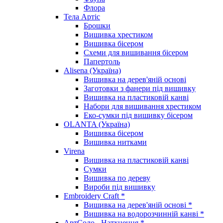
Флора
Тела Артіс
Брошки
Вишивка хрестиком
Вишивка бісером
Схеми для вишивання бісером
Папертоль
Alisena (Україна)
Вишивка на дерев'яній основі
Заготовки з фанери під вишивку
Вишивка на пластиковій канві
Набори для вишивання хрестиком
Еко-сумки під вишивку бісером
OLANTA (Україна)
Вишивка бісером
Вишивка нитками
Virena
Вишивка на пластиковій канві
Сумки
Вишивка по дереву
Вироби під вишивку
Embroidery Craft *
Вишивка на дерев'яній основі *
Вишивка на водорозчинній канві *
АртСоло - Натхнення *