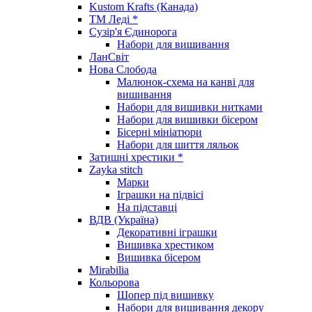
Kustom Krafts (Канада)
ТМ Леді *
Сузір'я Єдинорога
Набори для вишивання
ЛанСвіт
Нова Слобода
Малюнок-схема на канві для
вишивання
Набори для вишивки нитками
Набори для вишивки бісером
Бісерні мініатюри
Набори для шиття ляльок
Затишні хрестики *
Zayka stitch
Марки
Іграшки на підвісі
На підставці
ВДВ (Україна)
Декоративні іграшки
Вишивка хрестиком
Вишивка бісером
Mirabilia
Кольорова
Шопер під вишивку
Набори для вишивання декору