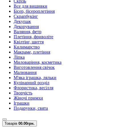
Скрізь
Все для вишивки
Бісер, бісероплетіння
Скрапбукінг
Декупаж
Декорування
Валяння, фетр
Плетіння, фриволіте
Квілтінг, шиття
Килимарство
Макраме, плетіння
Ліпка
Миловаріння, косметика
Виготовлення свічок
Малювання
М'яка іграшка, ляльки
Кулінарний розділ
Флористика, весілля
Творчість
Жіночі примхи
Іграшки
Подарунки, свята
Товарів
0
0.00грн.