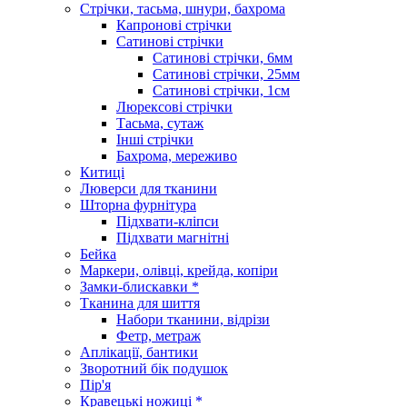
Стрічки, тасьма, шнури, бахрома
Капронові стрічки
Сатинові стрічки
Сатинові стрічки, 6мм
Сатинові стрічки, 25мм
Сатинові стрічки, 1см
Люрексові стрічки
Тасьма, сутаж
Інші стрічки
Бахрома, мереживо
Китиці
Люверси для тканини
Шторна фурнітура
Підхвати-кліпси
Підхвати магнітні
Бейка
Маркери, олівці, крейда, копіри
Замки-блискавки *
Тканина для шиття
Набори тканини, відрізи
Фетр, метраж
Аплікації, бантики
Зворотний бік подушок
Пір'я
Кравецькі ножиці *