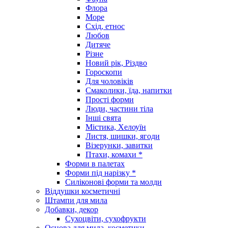
Флора
Море
Схід, етнос
Любов
Дитяче
Різне
Новий рік, Різдво
Гороскопи
Для чоловіків
Смаколики, їда, напитки
Прості форми
Люди, частини тіла
Інші свята
Містика, Хелоуїн
Листя, шишки, ягоди
Візерунки, завитки
Птахи, комахи *
Форми в палетах
Форми під нарізку *
Силіконові форми та молди
Віддушки косметичні
Штампи для мила
Добавки, декор
Сухоцвіти, сухофрукти
Основа для мила, косметики