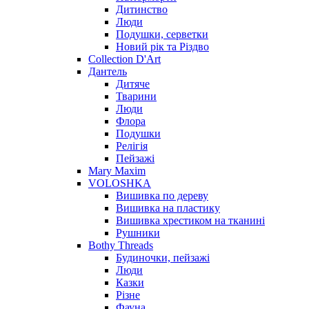
Дитинство
Люди
Подушки, серветки
Новий рік та Різдво
Collection D'Art
Дантель
Дитяче
Тварини
Люди
Флора
Подушки
Релігія
Пейзажі
Mary Maxim
VOLOSHKA
Вишивка по дереву
Вишивка на пластику
Вишивка хрестиком на тканині
Рушники
Bothy Threads
Будиночки, пейзажі
Люди
Казки
Різне
Фауна