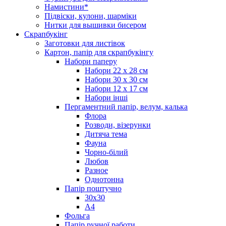
Намистини*
Підвіски, кулони, шарміки
Нитки для вышивки бисером
Скрапбукінг
Заготовки для листівок
Картон, папір для скрапбукінгу
Набори паперу
Набори 22 х 28 см
Набори 30 х 30 см
Набори 12 х 17 см
Набори інші
Пергаментний папір, велум, калька
Флора
Розводи, візерунки
Дитяча тема
Фауна
Чорно-білий
Любов
Разное
Однотонна
Папір поштучно
30х30
А4
Фольга
Папір ручної работи