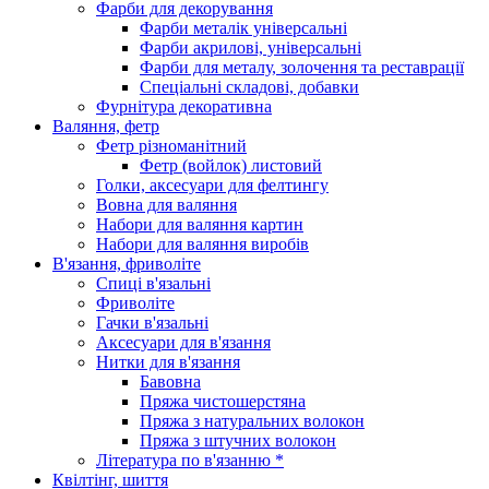
Фарби для декорування
Фарби металік універсальні
Фарби акрилові, універсальні
Фарби для металу, золочення та реставрації
Спеціальні складові, добавки
Фурнітура декоративна
Валяння, фетр
Фетр різноманітний
Фетр (войлок) листовий
Голки, аксесуари для фелтингу
Вовна для валяння
Набори для валяння картин
Набори для валяння виробів
В'язання, фриволіте
Спиці в'язальні
Фриволіте
Гачки в'язальні
Аксесуари для в'язання
Нитки для в'язання
Бавовна
Пряжа чистошерстяна
Пряжа з натуральних волокон
Пряжа з штучних волокон
Література по в'язанню *
Квілтінг, шиття