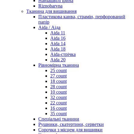
Наніашвілі Ірина
Riznobarvna
Тканина для вишивання
Пластикова канва, страмін, перфорований
папір
Aida / Аіда
Aida 11
Aida 16
Aida 14
Aida 18
Aida-стрічка
Aida 20
Рівномірна тканина
25 count
27 count
18 count
28 count
10 count
32 count
22 count
16 count
35 count
Спеціальні тканини
Рушники, скатертини, серветки
Сорочки з місцем для вишивки