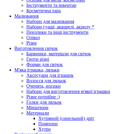
Інструменти та інвентар
Косметична тара
Малювання
Набори для малювання
Набори гуаші, акварелі, акрилу *
Пензлики та інші інструменти
Олівці
Різне
Виготовлення свічок
Барвники, матеріали для свічок
Гноти різні
Форми для свічок
М'яка іграшка, ляльки
Аксесуари для іграшок
Волосся для ляльок
Оченята, носики
Набори для виготовлення м'якої іграшки
Різне потрібне :)
Голки для ляльок
Мініатюри
Материали
Хутряний (синельний) дріт
Помпони
Хутро