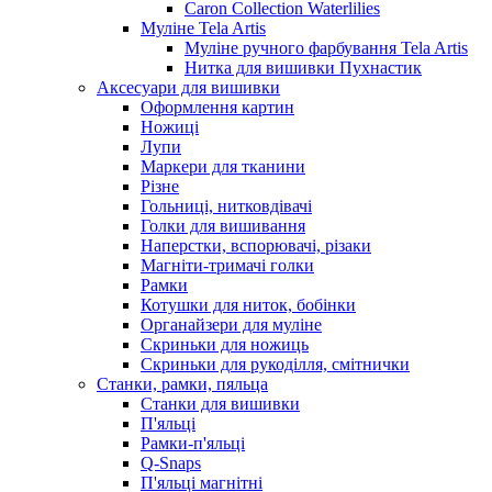
Caron Collection Waterlilies
Муліне Tela Artis
Муліне ручного фарбування Tela Artis
Нитка для вишивки Пухнастик
Аксесуари для вишивки
Оформлення картин
Ножиці
Лупи
Маркери для тканини
Різне
Гольниці, нитковдівачі
Голки для вишивання
Наперстки, вспорювачі, різаки
Магніти-тримачі голки
Рамки
Котушки для ниток, бобінки
Органайзери для муліне
Скриньки для ножиць
Скриньки для рукоділля, смітнички
Станки, рамки, пяльца
Станки для вишивки
П'яльці
Рамки-п'яльці
Q-Snaps
П'яльці магнітні