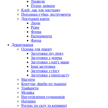
Троянди
Птахи, комахи
Клей, лак для декупажу
Пензлики-губки, інструменти
Декупажні карти
Люди
Різне
Флора
Натюрморти
Фауна
Декорування
Основа для декору
Заготовки під ліпку
Заготовки з дерева
Заготовки з пап'є маше
Інші заготовки
Заготовки з гіпсу
Заготовки з пінопласту
Магніти
Контури, фарби по тканині
Трафарети
Мозаїка
Виготовлення годинників
Натирки
Роспис по склу та керамиці