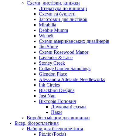
Схеми, листівки, книжки
Література по вишивці
Схеми та буклети
Заготовки для листівок
Mirabilia
Debbie Mumm
Wichelt
Схеми американських дизайнерів
Jim Shore
Cхеми Rosewood Manor
Lavender & Lace
Stoney Creek
Cottage Garden Samplings
Glendon Place
Alessandra Adelaide Needleworks
Ink Circles
Blackbird Designs
Just Nan
Вікторія Попович
Друковані схеми
Паки
Вироби з місцем для вишивки
Бісер, бісероплетіння
Набори для бісероплетіння
Ріоліс (Росія)