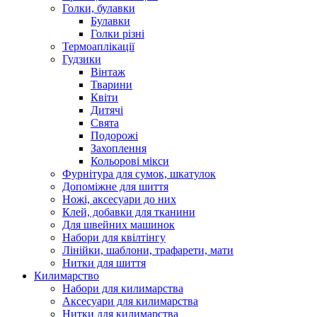
Голки, булавки
Булавки
Голки різні
Термоаплікації
Гудзики
Вінтаж
Тварини
Квіти
Дитячі
Свята
Подорожі
Захоплення
Кольорові мікси
Фурнітура для сумок, шкатулок
Допоміжне для шиття
Ножі, аксесуари до них
Клей, добавки для тканини
Для швейних машинок
Набори для квілтінгу
Лінійки, шаблони, трафарети, мати
Нитки для шиття
Килимарство
Набори для килимарства
Аксесуари для килимарства
Нитки для килимарства