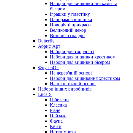
Набори для вишивки нитками та
бісером
Іграшки у пластику
Панорамна вишивка
Новорічні прикраси
Великодній декор
Вишивка гладдю
Butterfly
Абрис-Арт
Набори для творчості
Набори для вишивки хрестиком
Набори для вишивки бісером
ФрузелОк
На дерев'яній основі
Набори для вишивання хрестиком
На пластиковій основі
Набори інших виробників
Luca-S
Гобелени
Класика
Різне
Пейзажі
Фауна
Квіти
Натюрморти