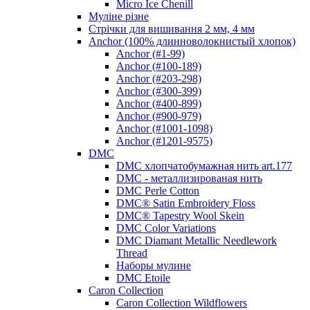
Micro Ice Chenill
Муліне різне
Стрічки для вишивання 2 мм, 4 мм
Anchor (100% длинноволокнистый хлопок)
Anchor (#1-99)
Anchor (#100-189)
Anchor (#203-298)
Anchor (#300-399)
Anchor (#400-899)
Anchor (#900-979)
Anchor (#1001-1098)
Anchor (#1201-9575)
DMC
DMC хлопчатобумажная нить art.177
DMC - металлизированая нить
DMC Perle Cotton
DMC® Satin Embroidery Floss
DMC® Tapestry Wool Skein
DMC Color Variations
DMC Diamant Metallic Needlework
Thread
Наборы мулине
DMC Etoile
Caron Collection
Caron Collection Wildflowers