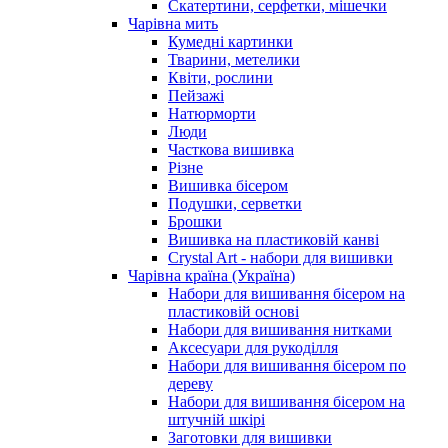
Скатертини, серфетки, мішечки
Чарiвна мить
Кумедні картинки
Тварини, метелики
Квіти, рослини
Пейзажі
Натюрморти
Люди
Часткова вишивка
Різне
Вишивка бісером
Подушки, серветки
Брошки
Вишивка на пластиковій канві
Crystal Art - набори для вишивки
Чарівна країна (Україна)
Набори для вишивання бісером на
пластиковій основі
Набори для вишивання нитками
Аксесуари для рукоділля
Набори для вишивання бісером по
дереву
Набори для вишивання бісером на
штучній шкірі
Заготовки для вишивки