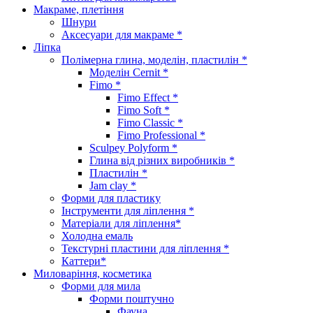
Макраме, плетіння
Шнури
Аксесуари для макраме *
Ліпка
Полімерна глина, моделін, пластилін *
Моделін Cernit *
Fimo *
Fimo Effect *
Fimo Soft *
Fimo Classic *
Fimo Professional *
Sculpey Polyform *
Глина від різних виробників *
Пластилін *
Jam clay *
Форми для пластику
Інструменти для ліплення *
Матеріали для ліплення*
Холодна емаль
Текстурні пластини для ліплення *
Каттери*
Миловаріння, косметика
Форми для мила
Форми поштучно
Фауна