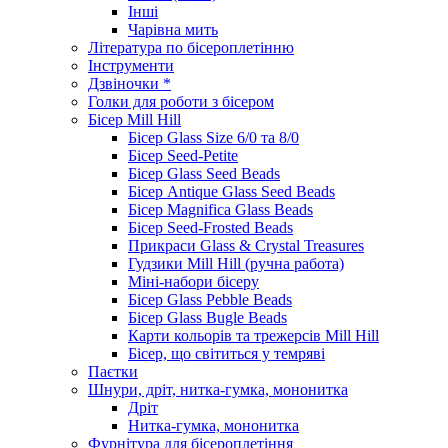
Інші
Чарівна мить
Література по бісероплетінню
Інструменти
Дзвіночки *
Голки для роботи з бісером
Бісер Mill Hill
Бісер Glass Size 6/0 та 8/0
Бісер Seed-Petite
Бісер Glass Seed Beads
Бісер Antique Glass Seed Beads
Бісер Magnifica Glass Beads
Бісер Seed-Frosted Beads
Прикраси Glass & Crystal Treasures
Гудзики Mill Hill (ручна работа)
Міні-набори бісеру
Бісер Glass Pebble Beads
Бісер Glass Bugle Beads
Карти кольорів та трежерсів Mill Hill
Бісер, що світиться у темряві
Паєтки
Шнури, дріт, нитка-гумка, мононитка
Дріт
Нитка-гумка, мононитка
Фурнітура для бісероплетіння