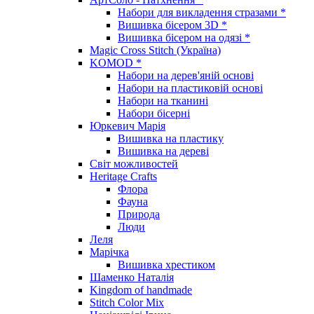
Набори для викладення стразами *
Вишивка бісером 3D *
Вишивка бісером на одязі *
Magic Cross Stitch (Україна)
KOMOD *
Набори на дерев'яній основі
Набори на пластиковій основі
Набори на тканині
Набори бісерні
Юркевич Марія
Вишивка на пластику
Вишивка на дереві
Світ можливостей
Heritage Crafts
Флора
Фауна
Природа
Люди
Леля
Марічка
Вишивка хрестиком
Шаменко Наталія
Kingdom of handmade
Stitch Color Mix