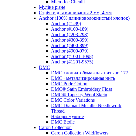
Micro Ice Chenill
Муліне різне
Стрічки для вишивання 2 мм, 4 мм
Anchor (100% длинноволокнистый хлопок)
Anchor (#1-99)
Anchor (#100-189)
Anchor (#203-298)
Anchor (#300-399)
Anchor (#400-899)
Anchor (#900-979)
Anchor (#1001-1098)
Anchor (#1201-9575)
DMC
DMC хлопчатобумажная нить art.177
DMC - металлизированая нить
DMC Perle Cotton
DMC® Satin Embroidery Floss
DMC® Tapestry Wool Skein
DMC Color Variations
DMC Diamant Metallic Needlework
Thread
Наборы мулине
DMC Etoile
Caron Collection
Caron Collection Wildflowers