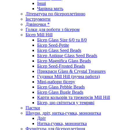
Інші
Чарівна мить
Література по бісероплетінню
Інструменти
Дзвіночки *
Голки для роботи з бісером
Бісер Mill Hill
Бісер Glass Size 6/0 та 8/0
Бісер Seed-Petite
Бісер Glass Seed Beads
Бісер Antique Glass Seed Beads
Бісер Magnifica Glass Beads
Бісер Seed-Frosted Beads
Прикраси Glass & Crystal Treasures
Гудзики Mill Hill (ручна работа)
Міні-набори бісеру
Бісер Glass Pebble Beads
Бісер Glass Bugle Beads
Карти кольорів та трежерсів Mill Hill
Бісер, що світиться у темряві
Паєтки
Шнури, дріт, нитка-гумка, мононитка
Дріт
Нитка-гумка, мононитка
Фурнітура для бісероплетіння