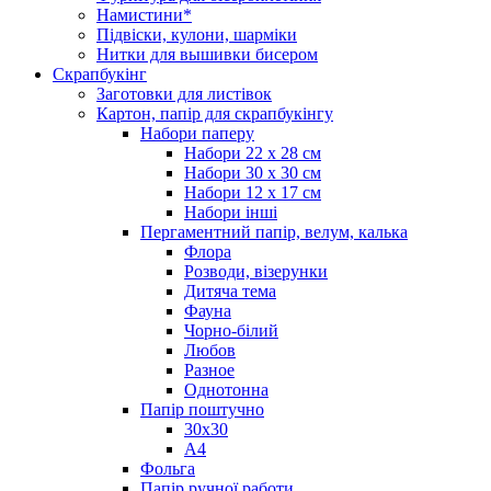
Намистини*
Підвіски, кулони, шарміки
Нитки для вышивки бисером
Скрапбукінг
Заготовки для листівок
Картон, папір для скрапбукінгу
Набори паперу
Набори 22 х 28 см
Набори 30 х 30 см
Набори 12 х 17 см
Набори інші
Пергаментний папір, велум, калька
Флора
Розводи, візерунки
Дитяча тема
Фауна
Чорно-білий
Любов
Разное
Однотонна
Папір поштучно
30х30
А4
Фольга
Папір ручної работи