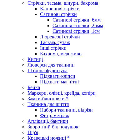
Стрічки, тасьма, шнури, бахрома
Капронові стрічки
Сатинові стрічки
Сатинові стрічки, 6мм
Сатинові стрічки, 25мм
Сатинові стрічки, 1см
Люрексові стрічки
Тасьма, сутаж
Інші стрічки
Бахрома, мереживо
Китиці
Люверси для тканини
Шторна фурнітура
Підхвати-кліпси
Підхвати магнітні
Бейка
Маркери, олівці, крейда, копіри
Замки-блискавки *
Тканина для шиття
Набори тканини, відрізи
Фетр, метраж
Аплікації, бантики
Зворотний бік подушок
Пір'я
Кравецькі ножиці *