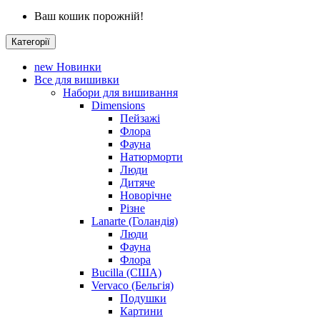
Ваш кошик порожній!
Категорії
new
Новинки
Все для вишивки
Набори для вишивання
Dimensions
Пейзажі
Флора
Фауна
Натюрморти
Люди
Дитяче
Новорічне
Різне
Lanarte (Голандія)
Люди
Фауна
Флора
Bucilla (США)
Vervaco (Бельгія)
Подушки
Картини