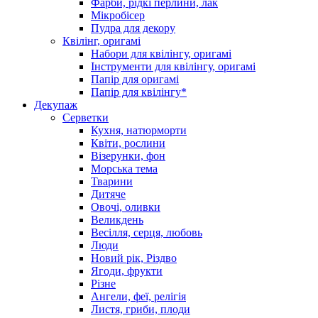
Фарби, рідкі перлини, лак
Мікробісер
Пудра для декору
Квілінг, оригамі
Набори для квілінгу, оригамі
Інструменти для квілінгу, оригамі
Папір для оригамі
Папір для квілінгу*
Декупаж
Серветки
Кухня, натюрморти
Квіти, рослини
Візерунки, фон
Морська тема
Тварини
Дитяче
Овочі, оливки
Великдень
Весілля, серця, любовь
Люди
Новий рік, Різдво
Ягоди, фрукти
Різне
Ангели, феї, релігія
Листя, гриби, плоди