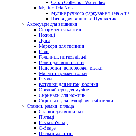
Caron Collection Waterlilies
Муліне Tela Artis
Муліне ручного фарбування Tela Artis
Нитка для вишивки Пухнастик
Аксесуари для вишивки
Оформлення картин
Ножиці
Лупи
Маркери для тканини
Різне
Гольниці, нитковдівачі
Голки для вишивання
Наперстки, вспорювачі, різаки
Магніти-тримачі голки
Рамки
Котушки для ниток, бобінки
Органайзери для муліне
Скриньки для ножиць
Скриньки для рукоділля, смітнички
Станки, рамки, пяльца
Станки для вишивки
П'яльці
Рамки-п'яльці
Q-Snaps
П'яльці магнітні