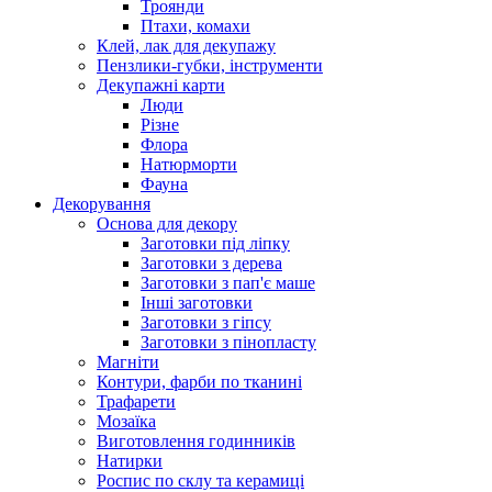
Троянди
Птахи, комахи
Клей, лак для декупажу
Пензлики-губки, інструменти
Декупажні карти
Люди
Різне
Флора
Натюрморти
Фауна
Декорування
Основа для декору
Заготовки під ліпку
Заготовки з дерева
Заготовки з пап'є маше
Інші заготовки
Заготовки з гіпсу
Заготовки з пінопласту
Магніти
Контури, фарби по тканині
Трафарети
Мозаїка
Виготовлення годинників
Натирки
Роспис по склу та керамиці