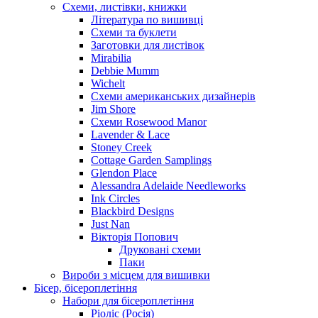
Схеми, листівки, книжки
Література по вишивці
Схеми та буклети
Заготовки для листівок
Mirabilia
Debbie Mumm
Wichelt
Схеми американських дизайнерів
Jim Shore
Cхеми Rosewood Manor
Lavender & Lace
Stoney Creek
Cottage Garden Samplings
Glendon Place
Alessandra Adelaide Needleworks
Ink Circles
Blackbird Designs
Just Nan
Вікторія Попович
Друковані схеми
Паки
Вироби з місцем для вишивки
Бісер, бісероплетіння
Набори для бісероплетіння
Ріоліс (Росія)