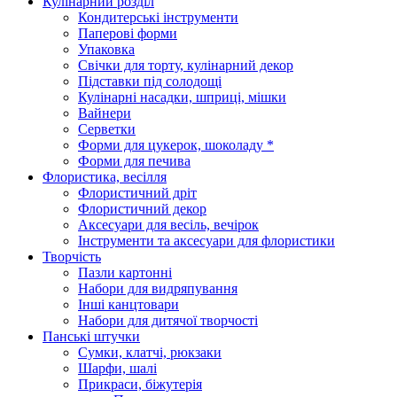
Кулінарний розділ
Кондитерські інструменти
Паперові форми
Упаковка
Свічки для торту, кулінарний декор
Підставки під солодощі
Кулінарні насадки, шприці, мішки
Вайнери
Серветки
Форми для цукерок, шоколаду *
Форми для печива
Флористика, весілля
Флористичний дріт
Флористичний декор
Аксесуари для весіль, вечірок
Інструменти та аксесуари для флористики
Творчість
Пазли картонні
Набори для видряпування
Інші канцтовари
Набори для дитячої творчості
Панські штучки
Сумки, клатчі, рюкзаки
Шарфи, шалі
Прикраси, біжутерія