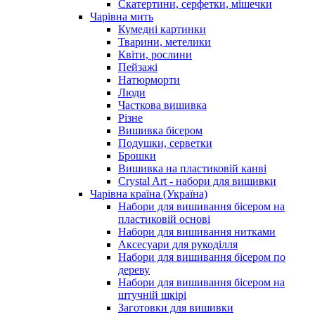
Скатертини, серфетки, мішечки
Чарiвна мить
Кумедні картинки
Тварини, метелики
Квіти, рослини
Пейзажі
Натюрморти
Люди
Часткова вишивка
Різне
Вишивка бісером
Подушки, серветки
Брошки
Вишивка на пластиковій канві
Crystal Art - набори для вишивки
Чарівна країна (Україна)
Набори для вишивання бісером на
пластиковій основі
Набори для вишивання нитками
Аксесуари для рукоділля
Набори для вишивання бісером по
дереву
Набори для вишивання бісером на
штучній шкірі
Заготовки для вишивки