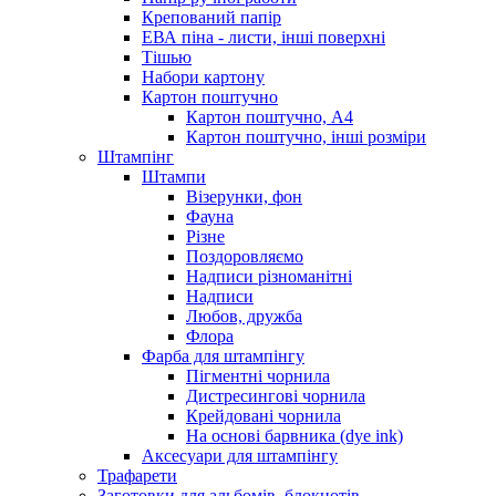
Крепований папір
ЕВА піна - листи, інші поверхні
Тішью
Набори картону
Картон поштучно
Картон поштучно, А4
Картон поштучно, інші розміри
Штампінг
Штампи
Візерунки, фон
Фауна
Різне
Поздоровляємо
Надписи різноманітні
Надписи
Любов, дружба
Флора
Фарба для штампінгу
Пігментні чорнила
Дистресингові чорнила
Крейдовані чорнила
На основі барвника (dye ink)
Аксесуари для штампінгу
Трафарети
Заготовки для альбомів, блокнотів