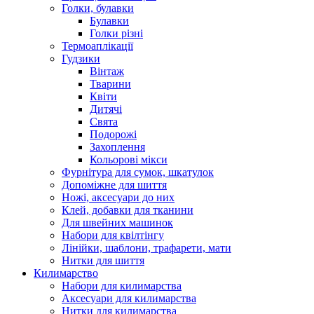
Голки, булавки
Булавки
Голки різні
Термоаплікації
Гудзики
Вінтаж
Тварини
Квіти
Дитячі
Свята
Подорожі
Захоплення
Кольорові мікси
Фурнітура для сумок, шкатулок
Допоміжне для шиття
Ножі, аксесуари до них
Клей, добавки для тканини
Для швейних машинок
Набори для квілтінгу
Лінійки, шаблони, трафарети, мати
Нитки для шиття
Килимарство
Набори для килимарства
Аксесуари для килимарства
Нитки для килимарства