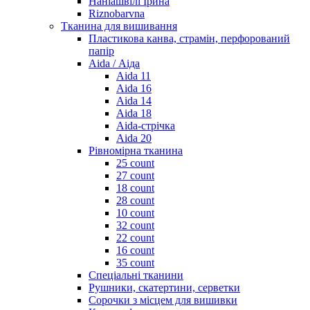
Наніашвілі Ірина
Riznobarvna
Тканина для вишивання
Пластикова канва, страмін, перфорований
папір
Aida / Аіда
Aida 11
Aida 16
Aida 14
Aida 18
Aida-стрічка
Aida 20
Рівномірна тканина
25 count
27 count
18 count
28 count
10 count
32 count
22 count
16 count
35 count
Спеціальні тканини
Рушники, скатертини, серветки
Сорочки з місцем для вишивки