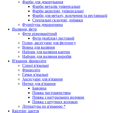
Фарби для декорування
Фарби металік універсальні
Фарби акрилові, універсальні
Фарби для металу, золочення та реставрації
Спеціальні складові, добавки
Фурнітура декоративна
Валяння, фетр
Фетр різноманітний
Фетр (войлок) листовий
Голки, аксесуари для фелтингу
Вовна для валяння
Набори для валяння картин
Набори для валяння виробів
В'язання, фриволіте
Спиці в'язальні
Фриволіте
Гачки в'язальні
Аксесуари для в'язання
Нитки для в'язання
Бавовна
Пряжа чистошерстяна
Пряжа з натуральних волокон
Пряжа з штучних волокон
Література по в'язанню *
Квілтінг, шиття