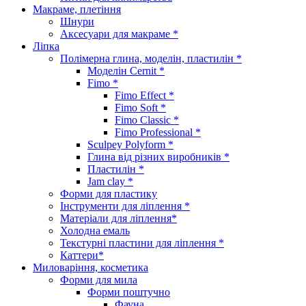
Макраме, плетіння
Шнури
Аксесуари для макраме *
Ліпка
Полімерна глина, моделін, пластилін *
Моделін Cernit *
Fimo *
Fimo Effect *
Fimo Soft *
Fimo Classic *
Fimo Professional *
Sculpey Polyform *
Глина від різних виробників *
Пластилін *
Jam clay *
Форми для пластику
Інструменти для ліплення *
Матеріали для ліплення*
Холодна емаль
Текстурні пластини для ліплення *
Каттери*
Миловаріння, косметика
Форми для мила
Форми поштучно
Фауна