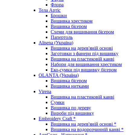
Флора
Тела Артіс
Брошки
Вишивка хрестиком
Вишивка бісером
Схеми для вишивання бісером
Папертоль
Alisena (Україна)
Вишивка на дерев'яній основі
Заготовки з фанери під вишивку
Вишивка на пластиковій канві
Набори для вишивання хрестиком
Еко-сумки під вишивку бісером
OLANTA (Україна)
Вишивка бісером
Вишивка нитками
Virena
Вишивка на пластиковій канві
Сумки
Вишивка по дереву
Вироби під вишивку
Embroidery Craft *
Вишивка на дерев'яній основі *
Вишивка на водорозчинній канві *
АртСоло - Натхнення *