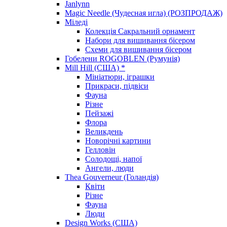
Janlynn
Magic Needle (Чудесная игла) (РОЗПРОДАЖ)
Міледі
Колекція Сакральний орнамент
Набори для вишивання бісером
Схеми для вишивання бісером
Гобелени ROGOBLEN (Румунія)
Mill Hill (США) *
Мініатюри, іграшки
Прикраси, підвіси
Фауна
Різне
Пейзажі
Флора
Великдень
Новорічні картини
Гелловін
Солодощі, напої
Ангели, люди
Thea Gouverneur (Голандія)
Квіти
Різне
Фауна
Люди
Design Works (США)