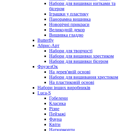
Набори для вишивки нитками та
бісером
Іграшки у пластику
Панорамна вишивка
Новорічні прикраси
Великодній декор
Вишивка гладдю
Butterfly
Абрис-Арт
Набори для творчості
Набори для вишивки хрестиком
Набори для вишивки бісером
ФрузелОк
На дерев'яній основі
Набори для вишивання хрестиком
На пластиковій основі
Набори інших виробників
Luca-S
Гобелени
Класика
Різне
Пейзажі
Фауна
Квіти
Натюрморти