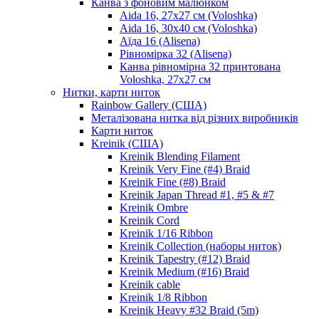
Канва з фоновим малюнком
Aida 16, 27х27 см (Voloshka)
Aida 16, 30х40 см (Voloshka)
Аїда 16 (Alisena)
Рівномірка 32 (Alisena)
Канва рівномірна 32 принтована
Voloshka, 27х27 см
Нитки, карти ниток
Rainbow Gallery (США)
Металізована нитка від різних виробників
Карти ниток
Kreinik (США)
Kreinik Blending Filament
Kreinik Very Fine (#4) Braid
Kreinik Fine (#8) Braid
Kreinik Japan Thread #1, #5 & #7
Kreinik Ombre
Kreinik Cord
Kreinik 1/16 Ribbon
Kreinik Collection (наборы ниток)
Kreinik Tapestry (#12) Braid
Kreinik Medium (#16) Braid
Kreinik cable
Kreinik 1/8 Ribbon
Kreinik Heavy #32 Braid (5m)