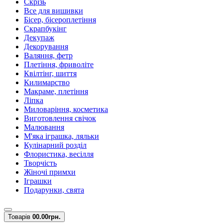
Скрізь
Все для вишивки
Бісер, бісероплетіння
Скрапбукінг
Декупаж
Декорування
Валяння, фетр
Плетіння, фриволіте
Квілтінг, шиття
Килимарство
Макраме, плетіння
Ліпка
Миловаріння, косметика
Виготовлення свічок
Малювання
М'яка іграшка, ляльки
Кулінарний розділ
Флористика, весілля
Творчість
Жіночі примхи
Іграшки
Подарунки, свята
Товарів
0
0.00грн.