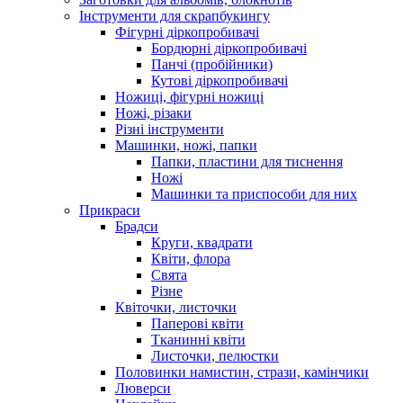
Інструменти для скрапбукингу
Фігурні діркопробивачі
Бордюрні діркопробивачі
Панчі (пробійники)
Кутові діркопробивачі
Ножиці, фігурні ножиці
Ножі, різаки
Різні інструменти
Машинки, ножі, папки
Папки, пластини для тиснення
Ножі
Машинки та приспособи для них
Прикраси
Брадси
Круги, квадрати
Квіти, флора
Свята
Різне
Квіточки, листочки
Паперові квіти
Тканинні квіти
Листочки, пелюстки
Половинки намистин, стрази, камінчики
Люверси