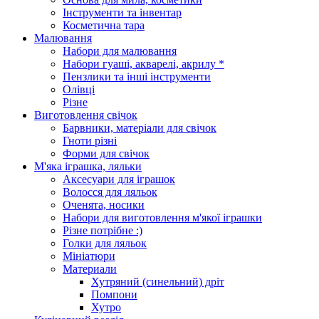
Інструменти та інвентар
Косметична тара
Малювання
Набори для малювання
Набори гуаші, акварелі, акрилу *
Пензлики та інші інструменти
Олівці
Різне
Виготовлення свічок
Барвники, матеріали для свічок
Гноти різні
Форми для свічок
М'яка іграшка, ляльки
Аксесуари для іграшок
Волосся для ляльок
Оченята, носики
Набори для виготовлення м'якої іграшки
Різне потрібне :)
Голки для ляльок
Мініатюри
Материали
Хутряний (синельний) дріт
Помпони
Хутро