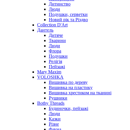
Дитинство
Люди
Подушки, серветки
Новий рік та Різдво
Collection D'Art
Дантель
Дитяче
Тварини
Люди
Флора
Подушки
Релігія
Пейзажі
Mary Maxim
VOLOSHKA
Вишивка по дереву
Вишивка на пластику
Вишивка хрестиком на тканині
Рушники
Bothy Threads
Будиночки, пейзажі
Люди
Казки
Різне
Фауна