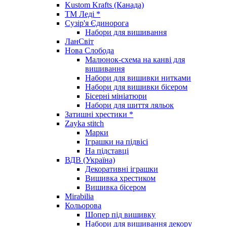
Kustom Krafts (Канада)
ТМ Леді *
Сузір'я Єдинорога
Набори для вишивання
ЛанСвіт
Нова Слобода
Малюнок-схема на канві для
вишивання
Набори для вишивки нитками
Набори для вишивки бісером
Бісерні мініатюри
Набори для шиття ляльок
Затишні хрестики *
Zayka stitch
Марки
Іграшки на підвісі
На підставці
ВДВ (Україна)
Декоративні іграшки
Вишивка хрестиком
Вишивка бісером
Mirabilia
Кольорова
Шопер під вишивку
Набори для вишивання декору