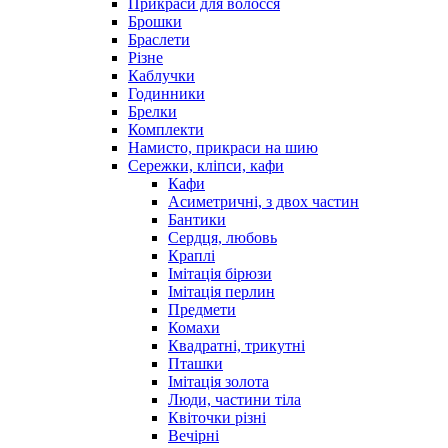
Прикраси для волосся
Брошки
Браслети
Різне
Каблучки
Годинники
Брелки
Комплекти
Намисто, прикраси на шию
Сережки, кліпси, кафи
Кафи
Асиметричні, з двох частин
Бантики
Сердця, любовь
Краплі
Імітація бірюзи
Імітація перлин
Предмети
Комахи
Квадратні, трикутні
Пташки
Імітація золота
Люди, частини тіла
Квіточки різні
Вечірні