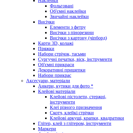
Наклейки
Фольговані
Об'ємні наклейки
Звичайні наклейки
Висічки
Елементи з фетру
Висічки з пінорезини
Висічки з картону (чіпборд)
Карти 3D, колажі
Пряжки
Набори стрічок, тасьми
Сургучні печатки, віск, інструменти
Об'ємні прикраси
Декоративні прищепки
Набори прикрас
Аксесуари, матеріали
Анкери, кутики для фото *
Клейові матеріали
Клейові пістолети, стержні,
інструменти
Клеї різного призначення
Скотч, клейкі стрічки
Клейові аркуші, крапки, квадратики
Глітер, клей з глітером, інструменти
Маркери