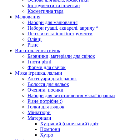
Інструменти та інвентар
Косметична тара
Малювання
Набори для малювання
Набори гуаші, акварелі, акрилу *
Пензлики та інші інструменти
Олівці
Різне
Виготовлення свічок
Барвники, матеріали для свічок
Гноти різні
Форми для свічок
М'яка іграшка, ляльки
Аксесуари для іграшок
Волосся для ляльок
Оченята, носики
Набори для виготовлення м'якої іграшки
Різне потрібне :)
Голки для ляльок
Мініатюри
Материали
Хутряний (синельний) дріт
Помпони
Хутро