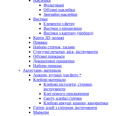
Наклейки
Фольговані
Об'ємні наклейки
Звичайні наклейки
Висічки
Елементи з фетру
Висічки з пінорезини
Висічки з картону (чіпборд)
Карти 3D, колажі
Пряжки
Набори стрічок, тасьми
Сургучні печатки, віск, інструменти
Об'ємні прикраси
Декоративні прищепки
Набори прикрас
Аксесуари, матеріали
Анкери, кутики для фото *
Клейові матеріали
Клейові пістолети, стержні,
інструменти
Клеї різного призначення
Скотч, клейкі стрічки
Клейові аркуші, крапки, квадратики
Глітер, клей з глітером, інструменти
Маркери