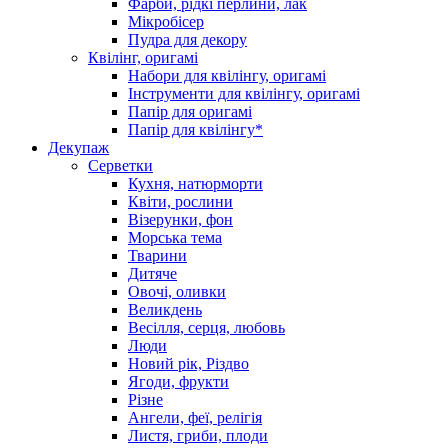
Фарби, рідкі перлини, лак
Мікробісер
Пудра для декору
Квілінг, оригамі
Набори для квілінгу, оригамі
Інструменти для квілінгу, оригамі
Папір для оригамі
Папір для квілінгу*
Декупаж
Серветки
Кухня, натюрморти
Квіти, рослини
Візерунки, фон
Морська тема
Тварини
Дитяче
Овочі, оливки
Великдень
Весілля, серця, любовь
Люди
Новий рік, Різдво
Ягоди, фрукти
Різне
Ангели, феї, релігія
Листя, гриби, плоди