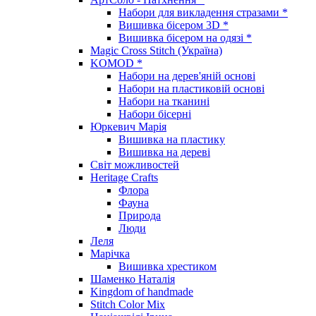
Набори для викладення стразами *
Вишивка бісером 3D *
Вишивка бісером на одязі *
Magic Cross Stitch (Україна)
KOMOD *
Набори на дерев'яній основі
Набори на пластиковій основі
Набори на тканині
Набори бісерні
Юркевич Марія
Вишивка на пластику
Вишивка на дереві
Світ можливостей
Heritage Crafts
Флора
Фауна
Природа
Люди
Леля
Марічка
Вишивка хрестиком
Шаменко Наталія
Kingdom of handmade
Stitch Color Mix