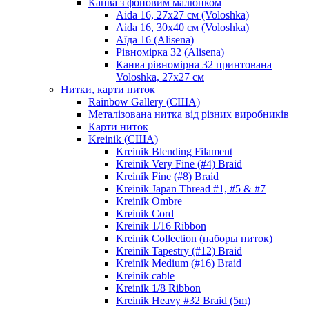
Канва з фоновим малюнком
Aida 16, 27х27 см (Voloshka)
Aida 16, 30х40 см (Voloshka)
Аїда 16 (Alisena)
Рівномірка 32 (Alisena)
Канва рівномірна 32 принтована
Voloshka, 27х27 см
Нитки, карти ниток
Rainbow Gallery (США)
Металізована нитка від різних виробників
Карти ниток
Kreinik (США)
Kreinik Blending Filament
Kreinik Very Fine (#4) Braid
Kreinik Fine (#8) Braid
Kreinik Japan Thread #1, #5 & #7
Kreinik Ombre
Kreinik Cord
Kreinik 1/16 Ribbon
Kreinik Collection (наборы ниток)
Kreinik Tapestry (#12) Braid
Kreinik Medium (#16) Braid
Kreinik cable
Kreinik 1/8 Ribbon
Kreinik Heavy #32 Braid (5m)