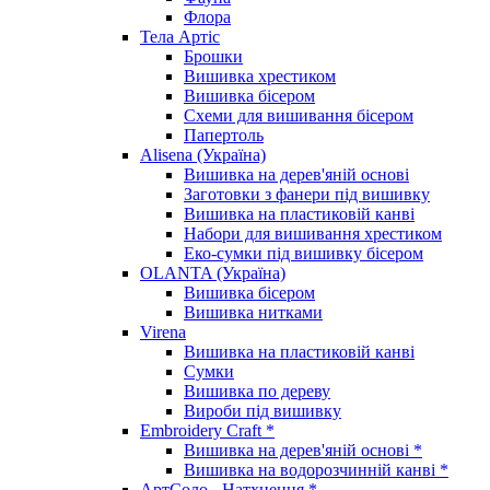
Флора
Тела Артіс
Брошки
Вишивка хрестиком
Вишивка бісером
Схеми для вишивання бісером
Папертоль
Alisena (Україна)
Вишивка на дерев'яній основі
Заготовки з фанери під вишивку
Вишивка на пластиковій канві
Набори для вишивання хрестиком
Еко-сумки під вишивку бісером
OLANTA (Україна)
Вишивка бісером
Вишивка нитками
Virena
Вишивка на пластиковій канві
Сумки
Вишивка по дереву
Вироби під вишивку
Embroidery Craft *
Вишивка на дерев'яній основі *
Вишивка на водорозчинній канві *
АртСоло - Натхнення *