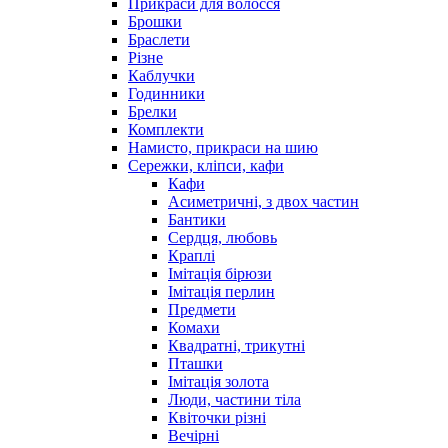
Прикраси для волосся
Брошки
Браслети
Різне
Каблучки
Годинники
Брелки
Комплекти
Намисто, прикраси на шию
Сережки, кліпси, кафи
Кафи
Асиметричні, з двох частин
Бантики
Сердця, любовь
Краплі
Імітація бірюзи
Імітація перлин
Предмети
Комахи
Квадратні, трикутні
Пташки
Імітація золота
Люди, частини тіла
Квіточки різні
Вечірні