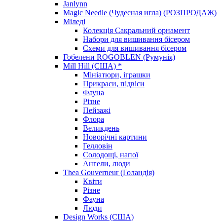
Janlynn
Magic Needle (Чудесная игла) (РОЗПРОДАЖ)
Міледі
Колекція Сакральний орнамент
Набори для вишивання бісером
Схеми для вишивання бісером
Гобелени ROGOBLEN (Румунія)
Mill Hill (США) *
Мініатюри, іграшки
Прикраси, підвіси
Фауна
Різне
Пейзажі
Флора
Великдень
Новорічні картини
Гелловін
Солодощі, напої
Ангели, люди
Thea Gouverneur (Голандія)
Квіти
Різне
Фауна
Люди
Design Works (США)