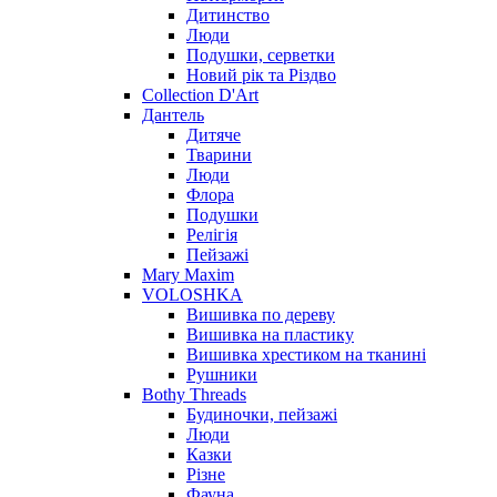
Дитинство
Люди
Подушки, серветки
Новий рік та Різдво
Collection D'Art
Дантель
Дитяче
Тварини
Люди
Флора
Подушки
Релігія
Пейзажі
Mary Maxim
VOLOSHKA
Вишивка по дереву
Вишивка на пластику
Вишивка хрестиком на тканині
Рушники
Bothy Threads
Будиночки, пейзажі
Люди
Казки
Різне
Фауна