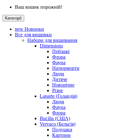
Ваш кошик порожній!
Категорії
new
Новинки
Все для вишивки
Набори для вишивання
Dimensions
Пейзажі
Флора
Фауна
Натюрморти
Люди
Дитяче
Новорічне
Різне
Lanarte (Голандія)
Люди
Фауна
Флора
Bucilla (США)
Vervaco (Бельгія)
Подушки
Картини