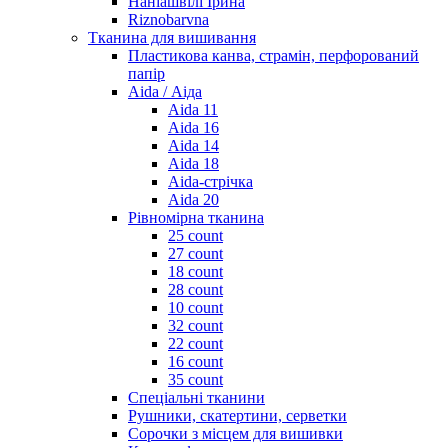
Наніашвілі Ірина
Riznobarvna
Тканина для вишивання
Пластикова канва, страмін, перфорований
папір
Aida / Аіда
Aida 11
Aida 16
Aida 14
Aida 18
Aida-стрічка
Aida 20
Рівномірна тканина
25 count
27 count
18 count
28 count
10 count
32 count
22 count
16 count
35 count
Спеціальні тканини
Рушники, скатертини, серветки
Сорочки з місцем для вишивки