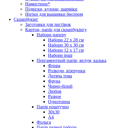
Намистини*
Підвіски, кулони, шарміки
Нитки для вышивки бисером
Скрапбукінг
Заготовки для листівок
Картон, папір для скрапбукінгу
Набори паперу
Набори 22 х 28 см
Набори 30 х 30 см
Набори 12 х 17 см
Набори інші
Пергаментний папір, велум, калька
Флора
Розводи, візерунки
Дитяча тема
Фауна
Чорно-білий
Любов
Разное
Однотонна
Папір поштучно
30х30
А4
Фольга
Папір ручної работи