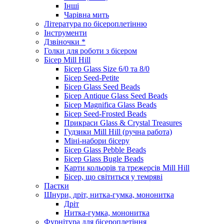
Інші
Чарівна мить
Література по бісероплетінню
Інструменти
Дзвіночки *
Голки для роботи з бісером
Бісер Mill Hill
Бісер Glass Size 6/0 та 8/0
Бісер Seed-Petite
Бісер Glass Seed Beads
Бісер Antique Glass Seed Beads
Бісер Magnifica Glass Beads
Бісер Seed-Frosted Beads
Прикраси Glass & Crystal Treasures
Гудзики Mill Hill (ручна работа)
Міні-набори бісеру
Бісер Glass Pebble Beads
Бісер Glass Bugle Beads
Карти кольорів та трежерсів Mill Hill
Бісер, що світиться у темряві
Паєтки
Шнури, дріт, нитка-гумка, мононитка
Дріт
Нитка-гумка, мононитка
Фурнітура для бісероплетіння