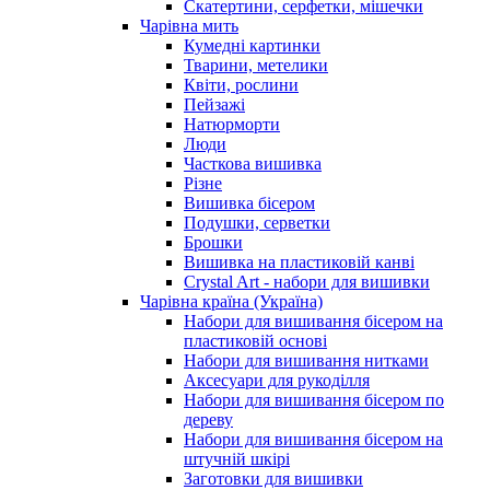
Скатертини, серфетки, мішечки
Чарiвна мить
Кумедні картинки
Тварини, метелики
Квіти, рослини
Пейзажі
Натюрморти
Люди
Часткова вишивка
Різне
Вишивка бісером
Подушки, серветки
Брошки
Вишивка на пластиковій канві
Crystal Art - набори для вишивки
Чарівна країна (Україна)
Набори для вишивання бісером на
пластиковій основі
Набори для вишивання нитками
Аксесуари для рукоділля
Набори для вишивання бісером по
дереву
Набори для вишивання бісером на
штучній шкірі
Заготовки для вишивки