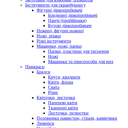
Інструменти для скрапбукингу
Фігурні діркопробивачі
Бордюрні діркопробивачі
Панчі (пробійники)
Кутові діркопробивачі
Ножиці, фігурні ножиці
Ножі, різаки
Різні інструменти
Машинки, ножі, папки
Папки, пластини для тиснення
Ножі
Машинки та приспособи для них
Прикраси
Брадси
Круги, квадрати
Квіти, флора
Свята
Різне
Квіточки, листочки
Паперові квіти
Тканинні квіти
Листочки, пелюстки
Половинки намистин, стрази, камінчики
Люверси