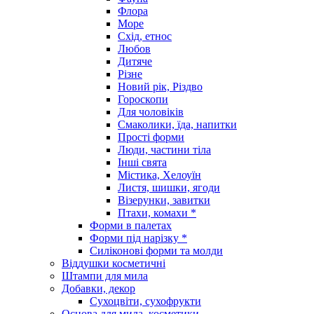
Флора
Море
Схід, етнос
Любов
Дитяче
Різне
Новий рік, Різдво
Гороскопи
Для чоловіків
Смаколики, їда, напитки
Прості форми
Люди, частини тіла
Інші свята
Містика, Хелоуїн
Листя, шишки, ягоди
Візерунки, завитки
Птахи, комахи *
Форми в палетах
Форми під нарізку *
Силіконові форми та молди
Віддушки косметичні
Штампи для мила
Добавки, декор
Сухоцвіти, сухофрукти
Основа для мила, косметики