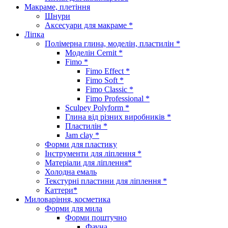
Макраме, плетіння
Шнури
Аксесуари для макраме *
Ліпка
Полімерна глина, моделін, пластилін *
Моделін Cernit *
Fimo *
Fimo Effect *
Fimo Soft *
Fimo Classic *
Fimo Professional *
Sculpey Polyform *
Глина від різних виробників *
Пластилін *
Jam clay *
Форми для пластику
Інструменти для ліплення *
Матеріали для ліплення*
Холодна емаль
Текстурні пластини для ліплення *
Каттери*
Миловаріння, косметика
Форми для мила
Форми поштучно
Фауна