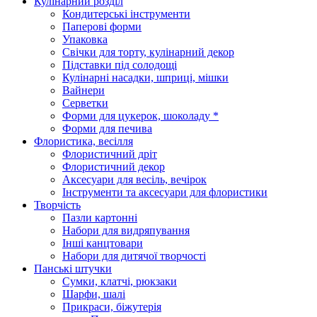
Кулінарний розділ
Кондитерські інструменти
Паперові форми
Упаковка
Свічки для торту, кулінарний декор
Підставки під солодощі
Кулінарні насадки, шприці, мішки
Вайнери
Серветки
Форми для цукерок, шоколаду *
Форми для печива
Флористика, весілля
Флористичний дріт
Флористичний декор
Аксесуари для весіль, вечірок
Інструменти та аксесуари для флористики
Творчість
Пазли картонні
Набори для видряпування
Інші канцтовари
Набори для дитячої творчості
Панські штучки
Сумки, клатчі, рюкзаки
Шарфи, шалі
Прикраси, біжутерія