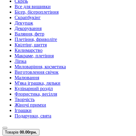
Скрізь
Все для вишивки
Бісер, бісероплетіння
Скрапбукінг
Декупаж
Декорування
Валяння, фетр
Плетіння, фриволіте
Квілтінг, шиття
Килимарство
Макраме, плетіння
Ліпка
Миловаріння, косметика
Виготовлення свічок
Малювання
М'яка іграшка, ляльки
Кулінарний розділ
Флористика, весілля
Творчість
Жіночі примхи
Іграшки
Подарунки, свята
Товарів
0
0.00грн.