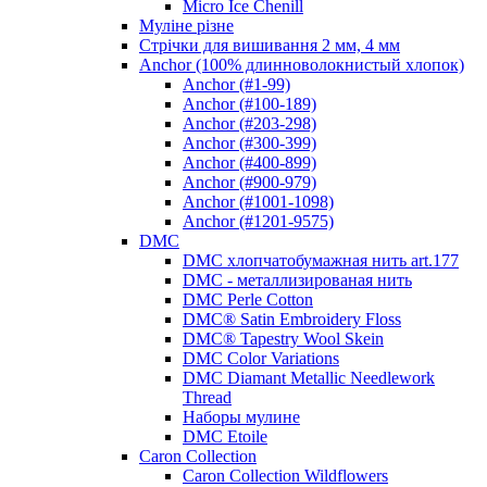
Micro Ice Chenill
Муліне різне
Стрічки для вишивання 2 мм, 4 мм
Anchor (100% длинноволокнистый хлопок)
Anchor (#1-99)
Anchor (#100-189)
Anchor (#203-298)
Anchor (#300-399)
Anchor (#400-899)
Anchor (#900-979)
Anchor (#1001-1098)
Anchor (#1201-9575)
DMC
DMC хлопчатобумажная нить art.177
DMC - металлизированая нить
DMC Perle Cotton
DMC® Satin Embroidery Floss
DMC® Tapestry Wool Skein
DMC Color Variations
DMC Diamant Metallic Needlework
Thread
Наборы мулине
DMC Etoile
Caron Collection
Caron Collection Wildflowers