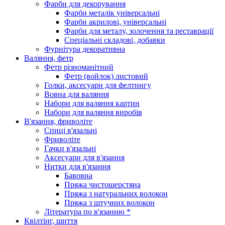
Фарби для декорування
Фарби металік універсальні
Фарби акрилові, універсальні
Фарби для металу, золочення та реставрації
Спеціальні складові, добавки
Фурнітура декоративна
Валяння, фетр
Фетр різноманітний
Фетр (войлок) листовий
Голки, аксесуари для фелтингу
Вовна для валяння
Набори для валяння картин
Набори для валяння виробів
В'язання, фриволіте
Спиці в'язальні
Фриволіте
Гачки в'язальні
Аксесуари для в'язання
Нитки для в'язання
Бавовна
Пряжа чистошерстяна
Пряжа з натуральних волокон
Пряжа з штучних волокон
Література по в'язанню *
Квілтінг, шиття