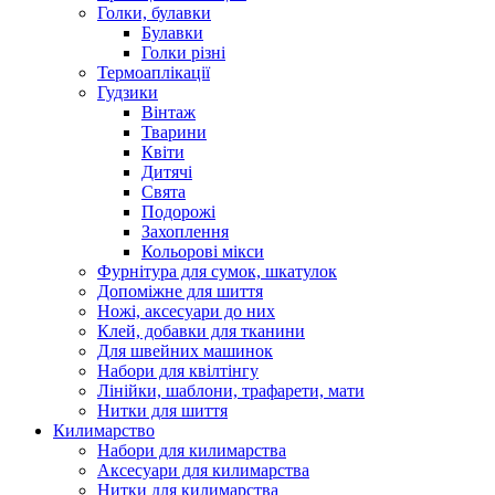
Голки, булавки
Булавки
Голки різні
Термоаплікації
Гудзики
Вінтаж
Тварини
Квіти
Дитячі
Свята
Подорожі
Захоплення
Кольорові мікси
Фурнітура для сумок, шкатулок
Допоміжне для шиття
Ножі, аксесуари до них
Клей, добавки для тканини
Для швейних машинок
Набори для квілтінгу
Лінійки, шаблони, трафарети, мати
Нитки для шиття
Килимарство
Набори для килимарства
Аксесуари для килимарства
Нитки для килимарства