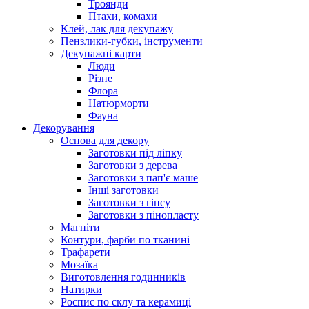
Троянди
Птахи, комахи
Клей, лак для декупажу
Пензлики-губки, інструменти
Декупажні карти
Люди
Різне
Флора
Натюрморти
Фауна
Декорування
Основа для декору
Заготовки під ліпку
Заготовки з дерева
Заготовки з пап'є маше
Інші заготовки
Заготовки з гіпсу
Заготовки з пінопласту
Магніти
Контури, фарби по тканині
Трафарети
Мозаїка
Виготовлення годинників
Натирки
Роспис по склу та керамиці