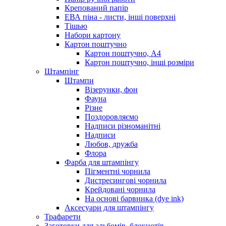
Крепований папір
ЕВА піна - листи, інші поверхні
Тішью
Набори картону
Картон поштучно
Картон поштучно, А4
Картон поштучно, інші розміри
Штампінг
Штампи
Візерунки, фон
Фауна
Різне
Поздоровляємо
Надписи різноманітні
Надписи
Любов, дружба
Флора
Фарба для штампінгу
Пігментні чорнила
Дистресингові чорнила
Крейдовані чорнила
На основі барвника (dye ink)
Аксесуари для штампінгу
Трафарети
Заготовки для альбомів, блокнотів