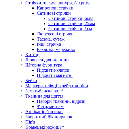
Стрічки, тасьма, шнури, бахрома
Капронові стрічки
Сатинові стрічки
Сатинові стрічки, 6мм
Сатинові стрічки, 25мм
Сатинові стрічки, 1см
Люрексові стрічки
Тасьма, сутаж
Інші стрічки
Бахрома, мереживо
Китиці
Люверси для тканини
Шторна фурнітура
Підхвати-кліпси
Підхвати магнітні
Бейка
Маркери, олівці, крейда, копіри
Замки-блискавки *
Тканина для шиття
Набори тканини, відрізи
Фетр, метраж
Аплікації, бантики
Зворотний бік подушок
Пір'я
Кравецькі ножиці *