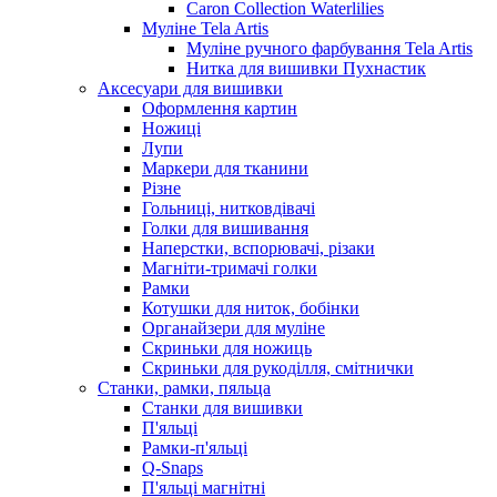
Caron Collection Waterlilies
Муліне Tela Artis
Муліне ручного фарбування Tela Artis
Нитка для вишивки Пухнастик
Аксесуари для вишивки
Оформлення картин
Ножиці
Лупи
Маркери для тканини
Різне
Гольниці, нитковдівачі
Голки для вишивання
Наперстки, вспорювачі, різаки
Магніти-тримачі голки
Рамки
Котушки для ниток, бобінки
Органайзери для муліне
Скриньки для ножиць
Скриньки для рукоділля, смітнички
Станки, рамки, пяльца
Станки для вишивки
П'яльці
Рамки-п'яльці
Q-Snaps
П'яльці магнітні