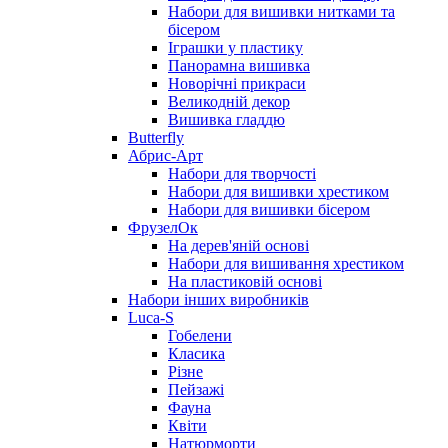
Набори для вишивки нитками та
бісером
Іграшки у пластику
Панорамна вишивка
Новорічні прикраси
Великодній декор
Вишивка гладдю
Butterfly
Абрис-Арт
Набори для творчості
Набори для вишивки хрестиком
Набори для вишивки бісером
ФрузелОк
На дерев'яній основі
Набори для вишивання хрестиком
На пластиковій основі
Набори інших виробників
Luca-S
Гобелени
Класика
Різне
Пейзажі
Фауна
Квіти
Натюрморти