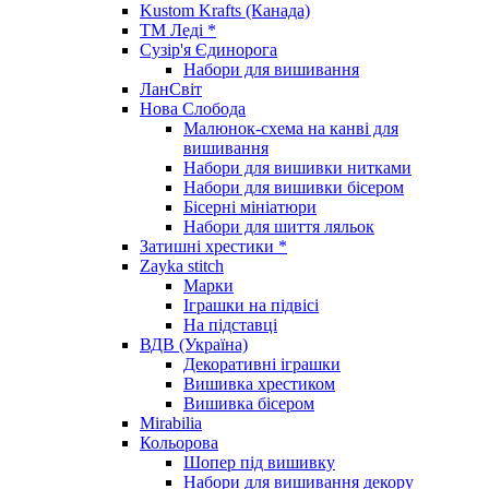
Kustom Krafts (Канада)
ТМ Леді *
Сузір'я Єдинорога
Набори для вишивання
ЛанСвіт
Нова Слобода
Малюнок-схема на канві для
вишивання
Набори для вишивки нитками
Набори для вишивки бісером
Бісерні мініатюри
Набори для шиття ляльок
Затишні хрестики *
Zayka stitch
Марки
Іграшки на підвісі
На підставці
ВДВ (Україна)
Декоративні іграшки
Вишивка хрестиком
Вишивка бісером
Mirabilia
Кольорова
Шопер під вишивку
Набори для вишивання декору