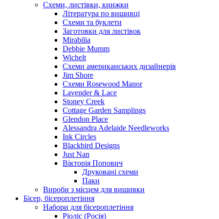
Схеми, листівки, книжки
Література по вишивці
Схеми та буклети
Заготовки для листівок
Mirabilia
Debbie Mumm
Wichelt
Схеми американських дизайнерів
Jim Shore
Cхеми Rosewood Manor
Lavender & Lace
Stoney Creek
Cottage Garden Samplings
Glendon Place
Alessandra Adelaide Needleworks
Ink Circles
Blackbird Designs
Just Nan
Вікторія Попович
Друковані схеми
Паки
Вироби з місцем для вишивки
Бісер, бісероплетіння
Набори для бісероплетіння
Ріоліс (Росія)