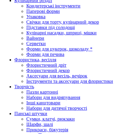
Кулінарний розділ
Кондитерські інструменти
Паперові форми
Упаковка
Свічки для торту, кулінарний декор
Підставки під солодощі
Кулінарні насадки, шприці, мішки
Вайнери
Серветки
Форми для цукерок, шоколаду *
Форми для печива
Флористика, весілля
Флористичний дріт
Флористичний декор
Аксесуари для весіль, вечірок
Інструменти та аксесуари для флористики
Творчість
Пазли картонні
Набори для видряпування
Інші канцтовари
Набори для дитячої творчості
Панські штучки
Сумки, клатчі, рюкзаки
Шарфи, шалі
Прикраси, біжутерія