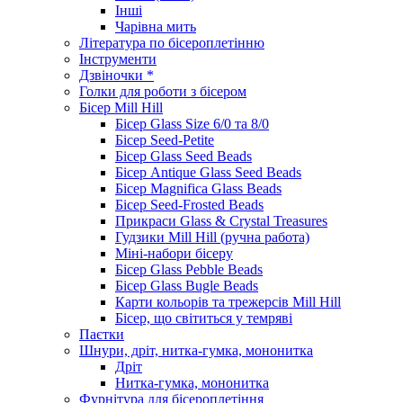
Інші
Чарівна мить
Література по бісероплетінню
Інструменти
Дзвіночки *
Голки для роботи з бісером
Бісер Mill Hill
Бісер Glass Size 6/0 та 8/0
Бісер Seed-Petite
Бісер Glass Seed Beads
Бісер Antique Glass Seed Beads
Бісер Magnifica Glass Beads
Бісер Seed-Frosted Beads
Прикраси Glass & Crystal Treasures
Гудзики Mill Hill (ручна работа)
Міні-набори бісеру
Бісер Glass Pebble Beads
Бісер Glass Bugle Beads
Карти кольорів та трежерсів Mill Hill
Бісер, що світиться у темряві
Паєтки
Шнури, дріт, нитка-гумка, мононитка
Дріт
Нитка-гумка, мононитка
Фурнітура для бісероплетіння