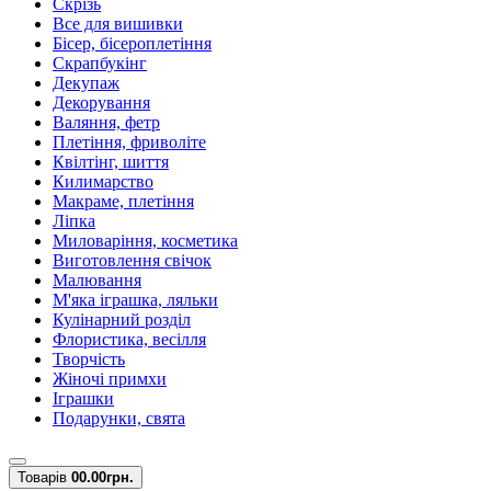
Скрізь
Все для вишивки
Бісер, бісероплетіння
Скрапбукінг
Декупаж
Декорування
Валяння, фетр
Плетіння, фриволіте
Квілтінг, шиття
Килимарство
Макраме, плетіння
Ліпка
Миловаріння, косметика
Виготовлення свічок
Малювання
М'яка іграшка, ляльки
Кулінарний розділ
Флористика, весілля
Творчість
Жіночі примхи
Іграшки
Подарунки, свята
Товарів
0
0.00грн.