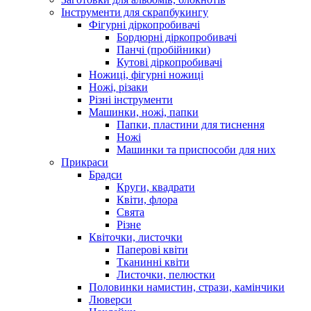
Інструменти для скрапбукингу
Фігурні діркопробивачі
Бордюрні діркопробивачі
Панчі (пробійники)
Кутові діркопробивачі
Ножиці, фігурні ножиці
Ножі, різаки
Різні інструменти
Машинки, ножі, папки
Папки, пластини для тиснення
Ножі
Машинки та приспособи для них
Прикраси
Брадси
Круги, квадрати
Квіти, флора
Свята
Різне
Квіточки, листочки
Паперові квіти
Тканинні квіти
Листочки, пелюстки
Половинки намистин, стрази, камінчики
Люверси