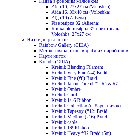
Канва з фоновим малюнком
Aida 16, 27х27 см (Voloshka)
Aida 16, 30х40 см (Voloshka)
Аїда 16 (Alisena)
Рівномірка 32 (Alisena)
Канва рівномірна 32 принтована
Voloshka, 27х27 см
Нитки, карти ниток
Rainbow Gallery (США)
Металізована нитка від різних виробників
Карти ниток
Kreinik (США)
Kreinik Blending Filament
Kreinik Very Fine (#4) Braid
Kreinik Fine (#8) Braid
Kreinik Japan Thread #1, #5 & #7
Kreinik Ombre
Kreinik Cord
Kreinik 1/16 Ribbon
Kreinik Collection (наборы ниток)
Kreinik Tapestry (#12) Braid
Kreinik Medium (#16) Braid
Kreinik cable
Kreinik 1/8 Ribbon
Kreinik Heavy #32 Braid (5m)