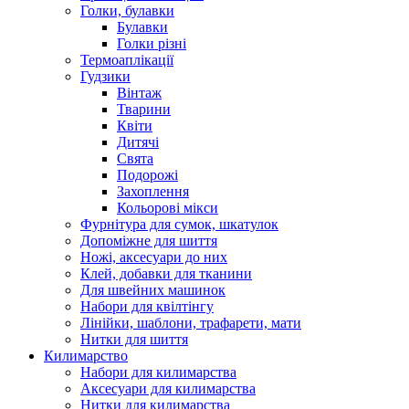
Голки, булавки
Булавки
Голки різні
Термоаплікації
Гудзики
Вінтаж
Тварини
Квіти
Дитячі
Свята
Подорожі
Захоплення
Кольорові мікси
Фурнітура для сумок, шкатулок
Допоміжне для шиття
Ножі, аксесуари до них
Клей, добавки для тканини
Для швейних машинок
Набори для квілтінгу
Лінійки, шаблони, трафарети, мати
Нитки для шиття
Килимарство
Набори для килимарства
Аксесуари для килимарства
Нитки для килимарства