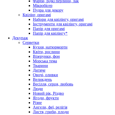
Фарби, рідкі перлини, лак
Мікробісер
Пудра для декору
Квілінг, оригамі
Набори для квілінгу, оригамі
Інструменти для квілінгу, оригамі
Папір для оригамі
Папір для квілінгу*
Декупаж
Серветки
Кухня, натюрморти
Квіти, рослини
Візерунки, фон
Морська тема
Тварини
Дитяче
Овочі, оливки
Великдень
Весілля, серця, любовь
Люди
Новий рік, Різдво
Ягоди, фрукти
Різне
Ангели, феї, релігія
Листя, гриби, плоди