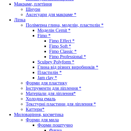
Макраме, плетіння
Шнури
Аксесуари для макраме *
Ліпка
Полімерна глина, моделін, пластилін *
Моделін Cernit *
Fimo *
Fimo Effect *
Fimo Soft *
Fimo Classic *
Fimo Professional *
Sculpey Polyform *
Глина від різних виробників *
Пластилін *
Jam clay *
Форми для пластику
Інструменти для ліплення *
Матеріали для ліплення*
Холодна емаль
Текстурні пластини для ліплення *
Каттери*
Миловаріння, косметика
Форми для мила
Форми поштучно
Фауна