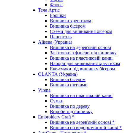
Флора
Тела Артіс
Брошки
Вишивка хрестиком
Вишивка бісером
Схеми для вишивання бісером
Папертоль
Alisena (Україна)
Вишивка на дерев'яній основі
Заготовки з фанери під вишивку
Вишивка на пластиковій канві
Набори для вишивання хрестиком
Еко-сумки під вишивку бісером
OLANTA (Україна)
Вишивка бісером
Вишивка нитками
Virena
Вишивка на пластиковій канві
Сумки
Вишивка по дереву
Вироби під вишивку
Embroidery Craft *
Вишивка на дерев'яній основі *
Вишивка на водорозчинній канві *
АртСоло - Натхнення *