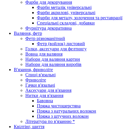
Фарби для декорування
Фарби металік універсальні
Фарби акрилові, універсальні
Фарби для металу, золочення та реставрації
Спеціальні складові, добавки
Фурнітура декоративна
Валяння, фетр
Фетр різноманітний
Фетр (войлок) листовий
Голки, аксесуари для фелтингу
Вовна для валяння
Набори для валяння картин
Набори для валяння виробів
В'язання, фриволіте
Спиці в'язальні
Фриволіте
Гачки в'язальні
Аксесуари для в'язання
Нитки для в'язання
Бавовна
Пряжа чистошерстяна
Пряжа з натуральних волокон
Пряжа з штучних волокон
Література по в'язанню *
Квілтінг, шиття