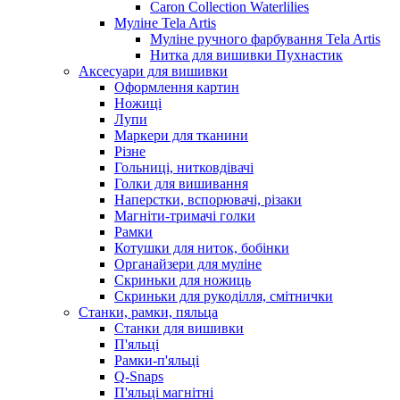
Caron Collection Waterlilies
Муліне Tela Artis
Муліне ручного фарбування Tela Artis
Нитка для вишивки Пухнастик
Аксесуари для вишивки
Оформлення картин
Ножиці
Лупи
Маркери для тканини
Різне
Гольниці, нитковдівачі
Голки для вишивання
Наперстки, вспорювачі, різаки
Магніти-тримачі голки
Рамки
Котушки для ниток, бобінки
Органайзери для муліне
Скриньки для ножиць
Скриньки для рукоділля, смітнички
Станки, рамки, пяльца
Станки для вишивки
П'яльці
Рамки-п'яльці
Q-Snaps
П'яльці магнітні