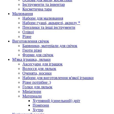
Інструменти та інвентар
Косметична тара
Малювання
Набори для малювання
Набори гуаші, акварелі, акрилу *
Пензлики та інші інструменти
Олівці
Різне
Виготовлення свічок
Барвники, матеріали для свічок
Гноти різні
Форми для свічок
М'яка іграшка, ляльки
Аксесуари для іграшок
Волосся для ляльок
Оченята, носики
Набори для виготовлення м'якої іграшки
Різне потрібне :)
Голки для ляльок
Мініатюри
Материали
Хутряний (синельний) дріт
Помпони
Хутро