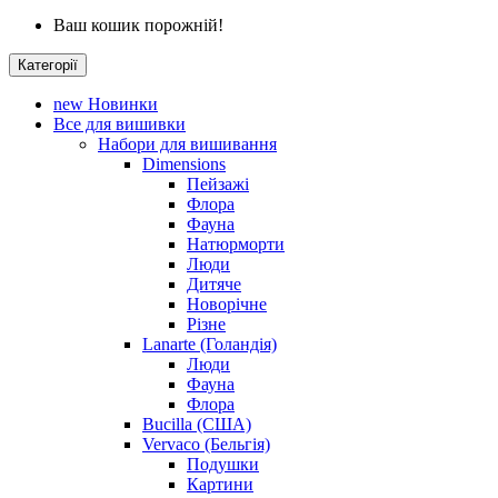
Ваш кошик порожній!
Категорії
new
Новинки
Все для вишивки
Набори для вишивання
Dimensions
Пейзажі
Флора
Фауна
Натюрморти
Люди
Дитяче
Новорічне
Різне
Lanarte (Голандія)
Люди
Фауна
Флора
Bucilla (США)
Vervaco (Бельгія)
Подушки
Картини