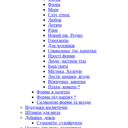
Флора
Море
Схід, етнос
Любов
Дитяче
Різне
Новий рік, Різдво
Гороскопи
Для чоловіків
Смаколики, їда, напитки
Прості форми
Люди, частини тіла
Інші свята
Містика, Хелоуїн
Листя, шишки, ягоди
Візерунки, завитки
Птахи, комахи *
Форми в палетах
Форми під нарізку *
Силіконові форми та молди
Віддушки косметичні
Штампи для мила
Добавки, декор
Сухоцвіти, сухофрукти
Основа для мила, косметики