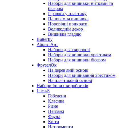
Набори для вишивки нитками та
бісером
Іграшки у пластику
Панорамна вишивка
Новорічні прикраси
Великодній декор
Вишивка гладдю
Butterfly
Абрис-Арт
Набори для творчості
Набори для вишивки хрестиком
Набори для вишивки бісером
ФрузелОк
На дерев'яній основі
Набори для вишивання хрестиком
На пластиковій основі
Набори інших виробників
Luca-S
Гобелени
Класика
Різне
Пейзажі
Фауна
Квіти
Натюрморти