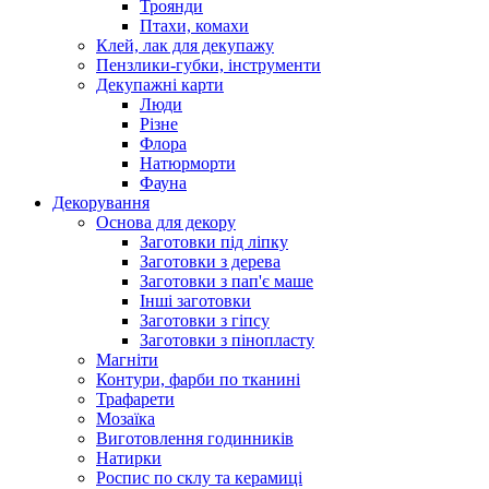
Троянди
Птахи, комахи
Клей, лак для декупажу
Пензлики-губки, інструменти
Декупажні карти
Люди
Різне
Флора
Натюрморти
Фауна
Декорування
Основа для декору
Заготовки під ліпку
Заготовки з дерева
Заготовки з пап'є маше
Інші заготовки
Заготовки з гіпсу
Заготовки з пінопласту
Магніти
Контури, фарби по тканині
Трафарети
Мозаїка
Виготовлення годинників
Натирки
Роспис по склу та керамиці