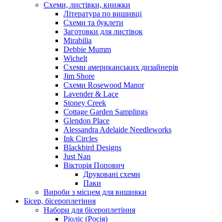
Схеми, листівки, книжки
Література по вишивці
Схеми та буклети
Заготовки для листівок
Mirabilia
Debbie Mumm
Wichelt
Схеми американських дизайнерів
Jim Shore
Cхеми Rosewood Manor
Lavender & Lace
Stoney Creek
Cottage Garden Samplings
Glendon Place
Alessandra Adelaide Needleworks
Ink Circles
Blackbird Designs
Just Nan
Вікторія Попович
Друковані схеми
Паки
Вироби з місцем для вишивки
Бісер, бісероплетіння
Набори для бісероплетіння
Ріоліс (Росія)