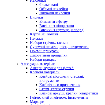
Наклейки
Фольговані
Об'ємні наклейки
Звичайні наклейки
Висічки
Елементи з фетру
Висічки з пінорезини
Висічки з картону (чіпборд)
Карти 3D, колажі
Пряжки
Набори стрічок, тасьми
Сургучні печатки, віск, інструменти
Об'ємні прикраси
Декоративні прищепки
Набори прикрас
Аксесуари, матеріали
Анкери, кутики для фото *
Клейові матеріали
Клейові пістолети, стержні,
інструменти
Клеї різного призначення
Скотч, клейкі стрічки
Клейові аркуші, крапки, квадратики
Глітер, клей з глітером, інструменти
Маркери