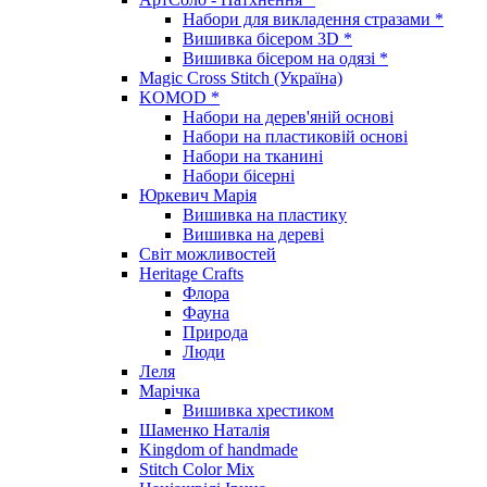
Набори для викладення стразами *
Вишивка бісером 3D *
Вишивка бісером на одязі *
Magic Cross Stitch (Україна)
KOMOD *
Набори на дерев'яній основі
Набори на пластиковій основі
Набори на тканині
Набори бісерні
Юркевич Марія
Вишивка на пластику
Вишивка на дереві
Світ можливостей
Heritage Crafts
Флора
Фауна
Природа
Люди
Леля
Марічка
Вишивка хрестиком
Шаменко Наталія
Kingdom of handmade
Stitch Color Mix