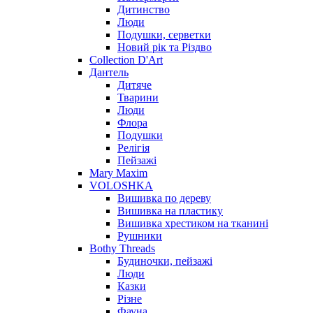
Дитинство
Люди
Подушки, серветки
Новий рік та Різдво
Collection D'Art
Дантель
Дитяче
Тварини
Люди
Флора
Подушки
Релігія
Пейзажі
Mary Maxim
VOLOSHKA
Вишивка по дереву
Вишивка на пластику
Вишивка хрестиком на тканині
Рушники
Bothy Threads
Будиночки, пейзажі
Люди
Казки
Різне
Фауна