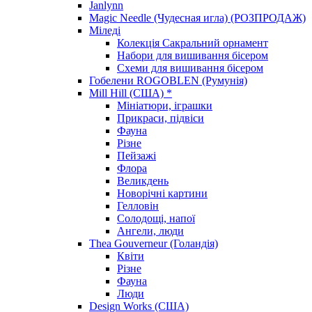
Janlynn
Magic Needle (Чудесная игла) (РОЗПРОДАЖ)
Міледі
Колекція Сакральний орнамент
Набори для вишивання бісером
Схеми для вишивання бісером
Гобелени ROGOBLEN (Румунія)
Mill Hill (США) *
Мініатюри, іграшки
Прикраси, підвіси
Фауна
Різне
Пейзажі
Флора
Великдень
Новорічні картини
Гелловін
Солодощі, напої
Ангели, люди
Thea Gouverneur (Голандія)
Квіти
Різне
Фауна
Люди
Design Works (США)