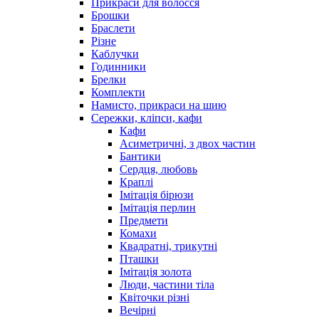
Прикраси для волосся
Брошки
Браслети
Різне
Каблучки
Годинники
Брелки
Комплекти
Намисто, прикраси на шию
Сережки, кліпси, кафи
Кафи
Асиметричні, з двох частин
Бантики
Сердця, любовь
Краплі
Імітація бірюзи
Імітація перлин
Предмети
Комахи
Квадратні, трикутні
Пташки
Імітація золота
Люди, частини тіла
Квіточки різні
Вечірні