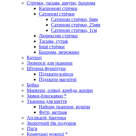
Стрічки, тасьма, шнури, бахрома
Капронові стрічки
Сатинові стрічки
Сатинові стрічки, 6мм
Сатинові стрічки, 25мм
Сатинові стрічки, 1см
Люрексові стрічки
Тасьма, сутаж
Інші стрічки
Бахрома, мереживо
Китиці
Люверси для тканини
Шторна фурнітура
Підхвати-кліпси
Підхвати магнітні
Бейка
Маркери, олівці, крейда, копіри
Замки-блискавки *
Тканина для шиття
Набори тканини, відрізи
Фетр, метраж
Аплікації, бантики
Зворотний бік подушок
Пір'я
Кравецькі ножиці *