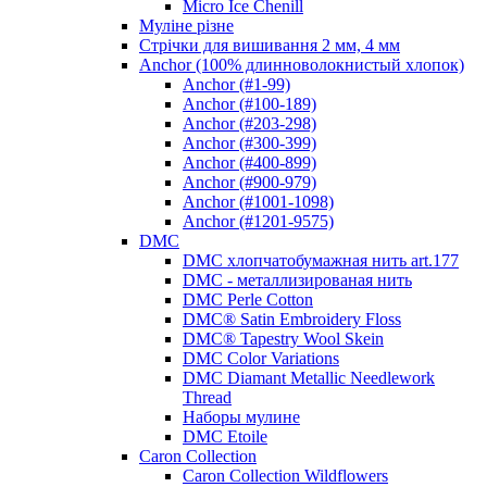
Micro Ice Chenill
Муліне різне
Стрічки для вишивання 2 мм, 4 мм
Anchor (100% длинноволокнистый хлопок)
Anchor (#1-99)
Anchor (#100-189)
Anchor (#203-298)
Anchor (#300-399)
Anchor (#400-899)
Anchor (#900-979)
Anchor (#1001-1098)
Anchor (#1201-9575)
DMC
DMC хлопчатобумажная нить art.177
DMC - металлизированая нить
DMC Perle Cotton
DMC® Satin Embroidery Floss
DMC® Tapestry Wool Skein
DMC Color Variations
DMC Diamant Metallic Needlework
Thread
Наборы мулине
DMC Etoile
Caron Collection
Caron Collection Wildflowers