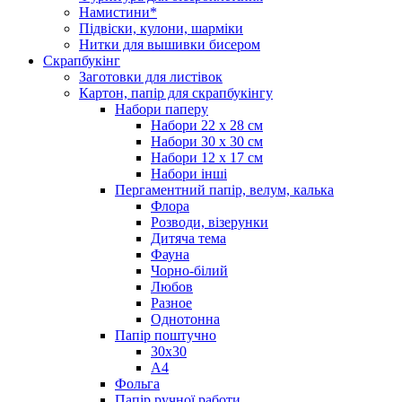
Намистини*
Підвіски, кулони, шарміки
Нитки для вышивки бисером
Скрапбукінг
Заготовки для листівок
Картон, папір для скрапбукінгу
Набори паперу
Набори 22 х 28 см
Набори 30 х 30 см
Набори 12 х 17 см
Набори інші
Пергаментний папір, велум, калька
Флора
Розводи, візерунки
Дитяча тема
Фауна
Чорно-білий
Любов
Разное
Однотонна
Папір поштучно
30х30
А4
Фольга
Папір ручної работи