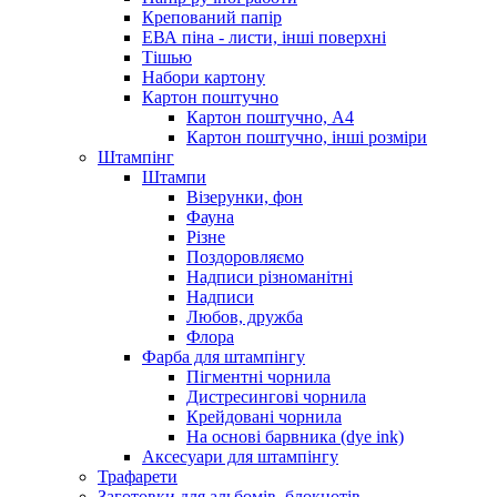
Крепований папір
ЕВА піна - листи, інші поверхні
Тішью
Набори картону
Картон поштучно
Картон поштучно, А4
Картон поштучно, інші розміри
Штампінг
Штампи
Візерунки, фон
Фауна
Різне
Поздоровляємо
Надписи різноманітні
Надписи
Любов, дружба
Флора
Фарба для штампінгу
Пігментні чорнила
Дистресингові чорнила
Крейдовані чорнила
На основі барвника (dye ink)
Аксесуари для штампінгу
Трафарети
Заготовки для альбомів, блокнотів