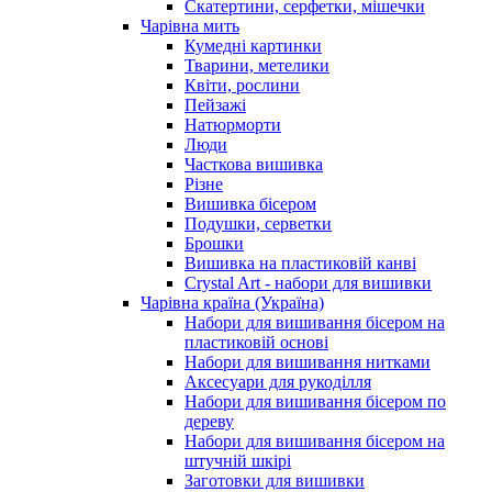
Скатертини, серфетки, мішечки
Чарiвна мить
Кумедні картинки
Тварини, метелики
Квіти, рослини
Пейзажі
Натюрморти
Люди
Часткова вишивка
Різне
Вишивка бісером
Подушки, серветки
Брошки
Вишивка на пластиковій канві
Crystal Art - набори для вишивки
Чарівна країна (Україна)
Набори для вишивання бісером на
пластиковій основі
Набори для вишивання нитками
Аксесуари для рукоділля
Набори для вишивання бісером по
дереву
Набори для вишивання бісером на
штучній шкірі
Заготовки для вишивки