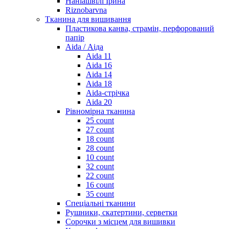
Наніашвілі Ірина
Riznobarvna
Тканина для вишивання
Пластикова канва, страмін, перфорований
папір
Aida / Аіда
Aida 11
Aida 16
Aida 14
Aida 18
Aida-стрічка
Aida 20
Рівномірна тканина
25 count
27 count
18 count
28 count
10 count
32 count
22 count
16 count
35 count
Спеціальні тканини
Рушники, скатертини, серветки
Сорочки з місцем для вишивки