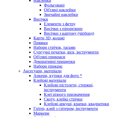
Наклейки
Фольговані
Об'ємні наклейки
Звичайні наклейки
Висічки
Елементи з фетру
Висічки з пінорезини
Висічки з картону (чіпборд)
Карти 3D, колажі
Пряжки
Набори стрічок, тасьми
Сургучні печатки, віск, інструменти
Об'ємні прикраси
Декоративні прищепки
Набори прикрас
Аксесуари, матеріали
Анкери, кутики для фото *
Клейові матеріали
Клейові пістолети, стержні,
інструменти
Клеї різного призначення
Скотч, клейкі стрічки
Клейові аркуші, крапки, квадратики
Глітер, клей з глітером, інструменти
Маркери