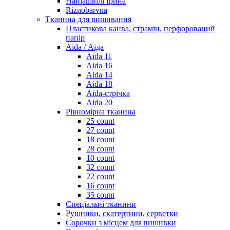
Наніашвілі Ірина
Riznobarvna
Тканина для вишивання
Пластикова канва, страмін, перфорований
папір
Aida / Аіда
Aida 11
Aida 16
Aida 14
Aida 18
Aida-стрічка
Aida 20
Рівномірна тканина
25 count
27 count
18 count
28 count
10 count
32 count
22 count
16 count
35 count
Спеціальні тканини
Рушники, скатертини, серветки
Сорочки з місцем для вишивки