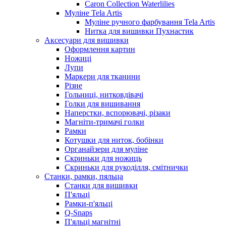
Caron Collection Waterlilies
Муліне Tela Artis
Муліне ручного фарбування Tela Artis
Нитка для вишивки Пухнастик
Аксесуари для вишивки
Оформлення картин
Ножиці
Лупи
Маркери для тканини
Різне
Гольниці, нитковдівачі
Голки для вишивання
Наперстки, вспорювачі, різаки
Магніти-тримачі голки
Рамки
Котушки для ниток, бобінки
Органайзери для муліне
Скриньки для ножиць
Скриньки для рукоділля, смітнички
Станки, рамки, пяльца
Станки для вишивки
П'яльці
Рамки-п'яльці
Q-Snaps
П'яльці магнітні