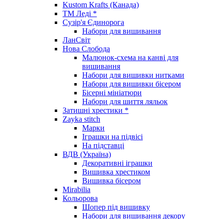
Kustom Krafts (Канада)
ТМ Леді *
Сузір'я Єдинорога
Набори для вишивання
ЛанСвіт
Нова Слобода
Малюнок-схема на канві для
вишивання
Набори для вишивки нитками
Набори для вишивки бісером
Бісерні мініатюри
Набори для шиття ляльок
Затишні хрестики *
Zayka stitch
Марки
Іграшки на підвісі
На підставці
ВДВ (Україна)
Декоративні іграшки
Вишивка хрестиком
Вишивка бісером
Mirabilia
Кольорова
Шопер під вишивку
Набори для вишивання декору