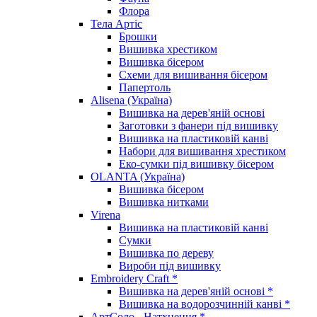
Флора
Тела Артіс
Брошки
Вишивка хрестиком
Вишивка бісером
Схеми для вишивання бісером
Папертоль
Alisena (Україна)
Вишивка на дерев'яній основі
Заготовки з фанери під вишивку
Вишивка на пластиковій канві
Набори для вишивання хрестиком
Еко-сумки під вишивку бісером
OLANTA (Україна)
Вишивка бісером
Вишивка нитками
Virena
Вишивка на пластиковій канві
Сумки
Вишивка по дереву
Вироби під вишивку
Embroidery Craft *
Вишивка на дерев'яній основі *
Вишивка на водорозчинній канві *
АртСоло - Натхнення *