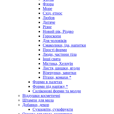
Флора
Море
Схід, етнос
Любов
Дитяче
Різне
Новий рік, Різдво
Гороскопи
Для чоловіків
Смаколики, їда, напитки
Прості форми
Люди, частини тіла
Інші свята
Містика, Хелоуїн
Листя, шишки, ягоди
Візерунки, завитки
Птахи, комахи *
Форми в палетах
Форми під нарізку *
Силіконові форми та молди
Віддушки косметичні
Штампи для мила
Добавки, декор
Сухоцвіти, сухофрукти
Основа для мила, косметики