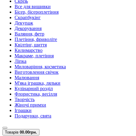
Скрізь
Все для вишивки
Бісер, бісероплетіння
Скрапбукінг
Декупаж
Декорування
Валяння, фетр
Плетіння, фриволіте
Квілтінг, шиття
Килимарство
Макраме, плетіння
Ліпка
Миловаріння, косметика
Виготовлення свічок
Малювання
М'яка іграшка, ляльки
Кулінарний розділ
Флористика, весілля
Творчість
Жіночі примхи
Іграшки
Подарунки, свята
Товарів
0
0.00грн.