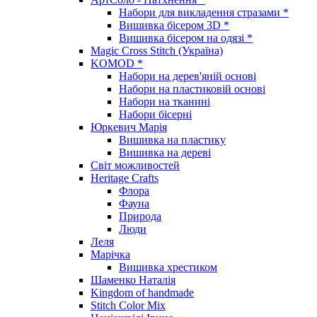
Набори для викладення стразами *
Вишивка бісером 3D *
Вишивка бісером на одязі *
Magic Cross Stitch (Україна)
KOMOD *
Набори на дерев'яній основі
Набори на пластиковій основі
Набори на тканині
Набори бісерні
Юркевич Марія
Вишивка на пластику
Вишивка на дереві
Світ можливостей
Heritage Crafts
Флора
Фауна
Природа
Люди
Леля
Марічка
Вишивка хрестиком
Шаменко Наталія
Kingdom of handmade
Stitch Color Mix