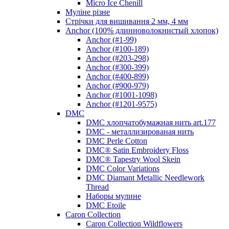
Micro Ice Chenill
Муліне різне
Стрічки для вишивання 2 мм, 4 мм
Anchor (100% длинноволокнистый хлопок)
Anchor (#1-99)
Anchor (#100-189)
Anchor (#203-298)
Anchor (#300-399)
Anchor (#400-899)
Anchor (#900-979)
Anchor (#1001-1098)
Anchor (#1201-9575)
DMC
DMC хлопчатобумажная нить art.177
DMC - металлизированая нить
DMC Perle Cotton
DMC® Satin Embroidery Floss
DMC® Tapestry Wool Skein
DMC Color Variations
DMC Diamant Metallic Needlework
Thread
Наборы мулине
DMC Etoile
Caron Collection
Caron Collection Wildflowers