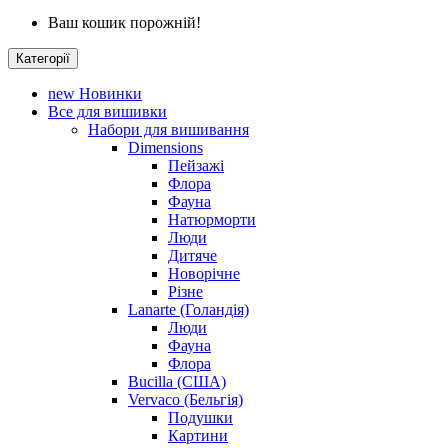
Ваш кошик порожній!
Категорії
new
Новинки
Все для вишивки
Набори для вишивання
Dimensions
Пейзажі
Флора
Фауна
Натюрморти
Люди
Дитяче
Новорічне
Різне
Lanarte (Голандія)
Люди
Фауна
Флора
Bucilla (США)
Vervaco (Бельгія)
Подушки
Картини