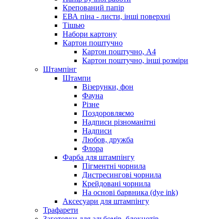
Крепований папір
ЕВА піна - листи, інші поверхні
Тішью
Набори картону
Картон поштучно
Картон поштучно, А4
Картон поштучно, інші розміри
Штампінг
Штампи
Візерунки, фон
Фауна
Різне
Поздоровляємо
Надписи різноманітні
Надписи
Любов, дружба
Флора
Фарба для штампінгу
Пігментні чорнила
Дистресингові чорнила
Крейдовані чорнила
На основі барвника (dye ink)
Аксесуари для штампінгу
Трафарети
Заготовки для альбомів, блокнотів