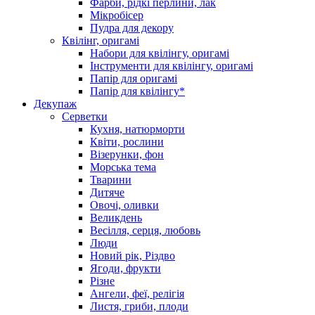
Фарби, рідкі перлини, лак
Мікробісер
Пудра для декору
Квілінг, оригамі
Набори для квілінгу, оригамі
Інструменти для квілінгу, оригамі
Папір для оригамі
Папір для квілінгу*
Декупаж
Серветки
Кухня, натюрморти
Квіти, рослини
Візерунки, фон
Морська тема
Тварини
Дитяче
Овочі, оливки
Великдень
Весілля, серця, любовь
Люди
Новий рік, Різдво
Ягоди, фрукти
Різне
Ангели, феї, релігія
Листя, гриби, плоди