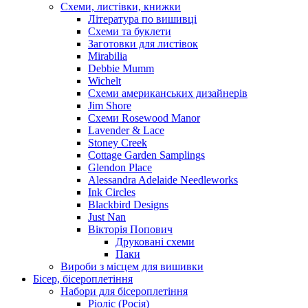
Схеми, листівки, книжки
Література по вишивці
Схеми та буклети
Заготовки для листівок
Mirabilia
Debbie Mumm
Wichelt
Схеми американських дизайнерів
Jim Shore
Cхеми Rosewood Manor
Lavender & Lace
Stoney Creek
Cottage Garden Samplings
Glendon Place
Alessandra Adelaide Needleworks
Ink Circles
Blackbird Designs
Just Nan
Вікторія Попович
Друковані схеми
Паки
Вироби з місцем для вишивки
Бісер, бісероплетіння
Набори для бісероплетіння
Ріоліс (Росія)