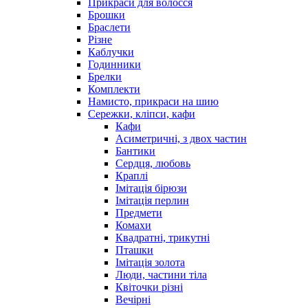
Прикраси для волосся
Брошки
Браслети
Різне
Каблучки
Годинники
Брелки
Комплекти
Намисто, прикраси на шию
Сережки, кліпси, кафи
Кафи
Асиметричні, з двох частин
Бантики
Сердця, любовь
Краплі
Імітація бірюзи
Імітація перлин
Предмети
Комахи
Квадратні, трикутні
Пташки
Імітація золота
Люди, частини тіла
Квіточки різні
Вечірні