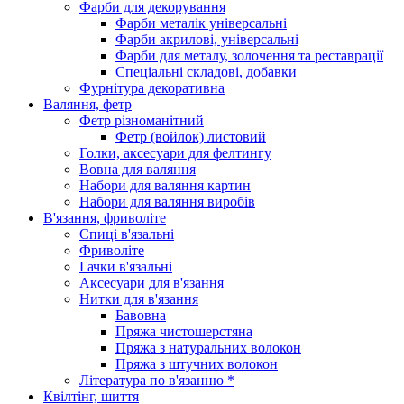
Фарби для декорування
Фарби металік універсальні
Фарби акрилові, універсальні
Фарби для металу, золочення та реставрації
Спеціальні складові, добавки
Фурнітура декоративна
Валяння, фетр
Фетр різноманітний
Фетр (войлок) листовий
Голки, аксесуари для фелтингу
Вовна для валяння
Набори для валяння картин
Набори для валяння виробів
В'язання, фриволіте
Спиці в'язальні
Фриволіте
Гачки в'язальні
Аксесуари для в'язання
Нитки для в'язання
Бавовна
Пряжа чистошерстяна
Пряжа з натуральних волокон
Пряжа з штучних волокон
Література по в'язанню *
Квілтінг, шиття