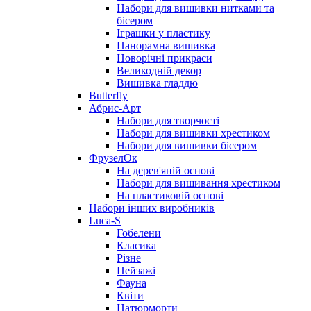
Набори для вишивки нитками та
бісером
Іграшки у пластику
Панорамна вишивка
Новорічні прикраси
Великодній декор
Вишивка гладдю
Butterfly
Абрис-Арт
Набори для творчості
Набори для вишивки хрестиком
Набори для вишивки бісером
ФрузелОк
На дерев'яній основі
Набори для вишивання хрестиком
На пластиковій основі
Набори інших виробників
Luca-S
Гобелени
Класика
Різне
Пейзажі
Фауна
Квіти
Натюрморти