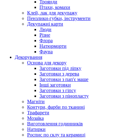
Троянди
Птахи, комахи
Клей, лак для декупажу
Пензлики-губки, інструменти
Декупажні карти
Люди
Різне
Флора
Натюрморти
Фауна
Декорування
Основа для декору
Заготовки під ліпку
Заготовки з дерева
Заготовки з пап'є маше
Інші заготовки
Заготовки з гіпсу
Заготовки з пінопласту
Магніти
Контури, фарби по тканині
Трафарети
Мозаїка
Виготовлення годинників
Натирки
Роспис по склу та керамиці