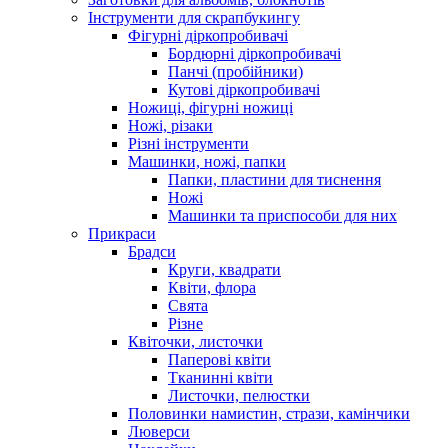
Інструменти для скрапбукингу
Фігурні діркопробивачі
Бордюрні діркопробивачі
Панчі (пробійники)
Кутові діркопробивачі
Ножиці, фігурні ножиці
Ножі, різаки
Різні інструменти
Машинки, ножі, папки
Папки, пластини для тиснення
Ножі
Машинки та приспособи для них
Прикраси
Брадси
Круги, квадрати
Квіти, флора
Свята
Різне
Квіточки, листочки
Паперові квіти
Тканинні квіти
Листочки, пелюстки
Половинки намистин, стрази, камінчики
Люверси