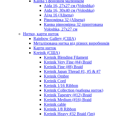
Канва з фоновим малюнком
Aida 16, 27х27 см (Voloshka)
Aida 16, 30х40 см (Voloshka)
Аїда 16 (Alisena)
Рівномірка 32 (Alisena)
Канва рівномірна 32 принтована
Voloshka, 27х27 см
Нитки, карти ниток
Rainbow Gallery (США)
Металізована нитка від різних виробників
Карти ниток
Kreinik (США)
Kreinik Blending Filament
Kreinik Very Fine (#4) Braid
Kreinik Fine (#8) Braid
Kreinik Japan Thread #1, #5 & #7
Kreinik Ombre
Kreinik Cord
Kreinik 1/16 Ribbon
Kreinik Collection (наборы ниток)
Kreinik Tapestry (#12) Braid
Kreinik Medium (#16) Braid
Kreinik cable
Kreinik 1/8 Ribbon
Kreinik Heavy #32 Braid (5m)