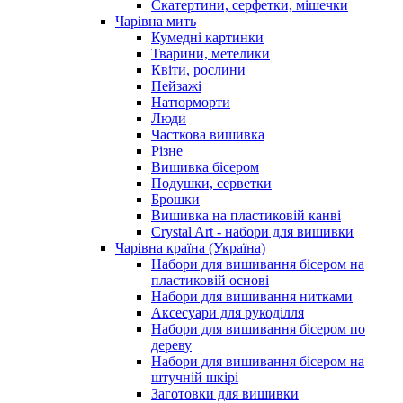
Скатертини, серфетки, мішечки
Чарiвна мить
Кумедні картинки
Тварини, метелики
Квіти, рослини
Пейзажі
Натюрморти
Люди
Часткова вишивка
Різне
Вишивка бісером
Подушки, серветки
Брошки
Вишивка на пластиковій канві
Crystal Art - набори для вишивки
Чарівна країна (Україна)
Набори для вишивання бісером на
пластиковій основі
Набори для вишивання нитками
Аксесуари для рукоділля
Набори для вишивання бісером по
дереву
Набори для вишивання бісером на
штучній шкірі
Заготовки для вишивки