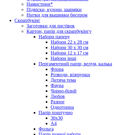
Намистини*
Підвіски, кулони, шарміки
Нитки для вышивки бисером
Скрапбукінг
Заготовки для листівок
Картон, папір для скрапбукінгу
Набори паперу
Набори 22 х 28 см
Набори 30 х 30 см
Набори 12 х 17 см
Набори інші
Пергаментний папір, велум, калька
Флора
Розводи, візерунки
Дитяча тема
Фауна
Чорно-білий
Любов
Разное
Однотонна
Папір поштучно
30х30
А4
Фольга
Папір ручної работи