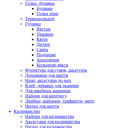
Голки, булавки
Булавки
Голки різні
Термоаплікації
Гудзики
Вінтаж
Тварини
Квіти
Дитячі
Свята
Подорожі
Захоплення
Кольорові мікси
Фурнітура для сумок, шкатулок
Допоміжне для шиття
Ножі, аксесуари до них
Клей, добавки для тканини
Для швейних машинок
Набори для квілтінгу
Лінійки, шаблони, трафарети, мати
Нитки для шиття
Килимарство
Набори для килимарства
Аксесуари для килимарства
Нитки для килимарства