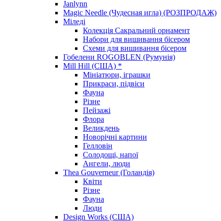
Janlynn
Magic Needle (Чудесная игла) (РОЗПРОДАЖ)
Міледі
Колекція Сакральний орнамент
Набори для вишивання бісером
Схеми для вишивання бісером
Гобелени ROGOBLEN (Румунія)
Mill Hill (США) *
Мініатюри, іграшки
Прикраси, підвіси
Фауна
Різне
Пейзажі
Флора
Великдень
Новорічні картини
Гелловін
Солодощі, напої
Ангели, люди
Thea Gouverneur (Голандія)
Квіти
Різне
Фауна
Люди
Design Works (США)