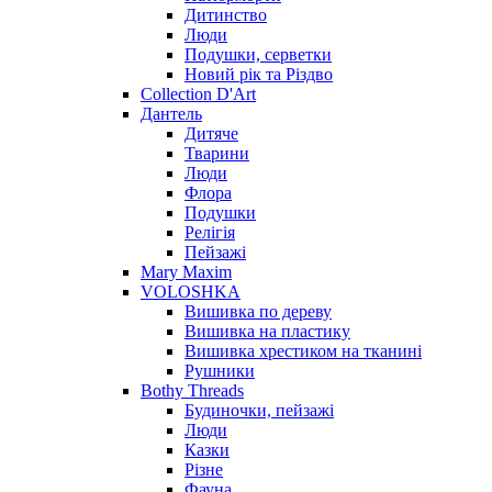
Дитинство
Люди
Подушки, серветки
Новий рік та Різдво
Collection D'Art
Дантель
Дитяче
Тварини
Люди
Флора
Подушки
Релігія
Пейзажі
Mary Maxim
VOLOSHKA
Вишивка по дереву
Вишивка на пластику
Вишивка хрестиком на тканині
Рушники
Bothy Threads
Будиночки, пейзажі
Люди
Казки
Різне
Фауна