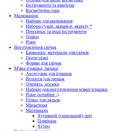
Інструменти та інвентар
Косметична тара
Малювання
Набори для малювання
Набори гуаші, акварелі, акрилу *
Пензлики та інші інструменти
Олівці
Різне
Виготовлення свічок
Барвники, матеріали для свічок
Гноти різні
Форми для свічок
М'яка іграшка, ляльки
Аксесуари для іграшок
Волосся для ляльок
Оченята, носики
Набори для виготовлення м'якої іграшки
Різне потрібне :)
Голки для ляльок
Мініатюри
Материали
Хутряний (синельний) дріт
Помпони
Хутро