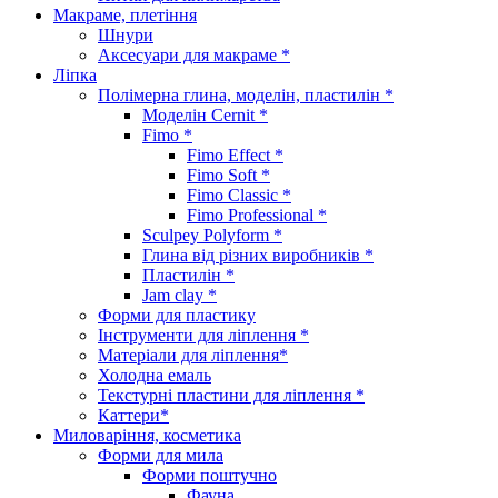
Макраме, плетіння
Шнури
Аксесуари для макраме *
Ліпка
Полімерна глина, моделін, пластилін *
Моделін Cernit *
Fimo *
Fimo Effect *
Fimo Soft *
Fimo Classic *
Fimo Professional *
Sculpey Polyform *
Глина від різних виробників *
Пластилін *
Jam clay *
Форми для пластику
Інструменти для ліплення *
Матеріали для ліплення*
Холодна емаль
Текстурні пластини для ліплення *
Каттери*
Миловаріння, косметика
Форми для мила
Форми поштучно
Фауна