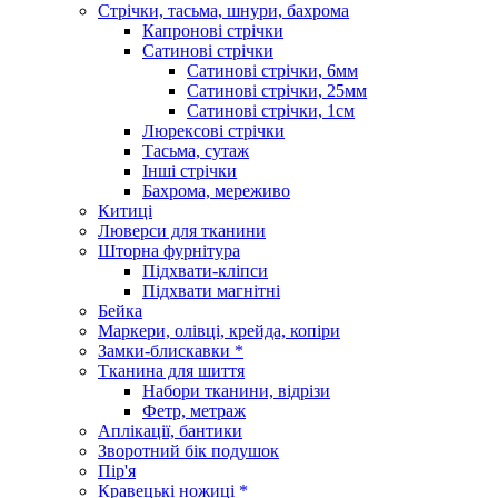
Стрічки, тасьма, шнури, бахрома
Капронові стрічки
Сатинові стрічки
Сатинові стрічки, 6мм
Сатинові стрічки, 25мм
Сатинові стрічки, 1см
Люрексові стрічки
Тасьма, сутаж
Інші стрічки
Бахрома, мереживо
Китиці
Люверси для тканини
Шторна фурнітура
Підхвати-кліпси
Підхвати магнітні
Бейка
Маркери, олівці, крейда, копіри
Замки-блискавки *
Тканина для шиття
Набори тканини, відрізи
Фетр, метраж
Аплікації, бантики
Зворотний бік подушок
Пір'я
Кравецькі ножиці *