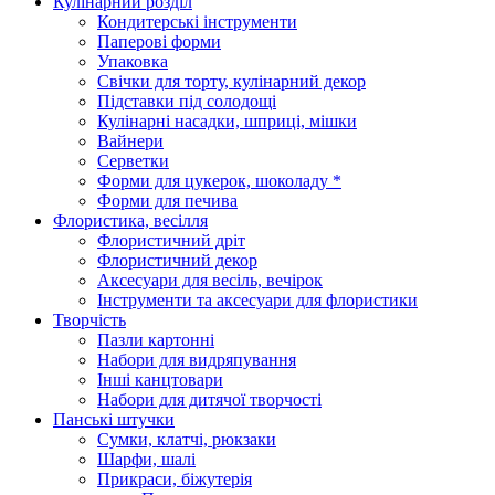
Кулінарний розділ
Кондитерські інструменти
Паперові форми
Упаковка
Свічки для торту, кулінарний декор
Підставки під солодощі
Кулінарні насадки, шприці, мішки
Вайнери
Серветки
Форми для цукерок, шоколаду *
Форми для печива
Флористика, весілля
Флористичний дріт
Флористичний декор
Аксесуари для весіль, вечірок
Інструменти та аксесуари для флористики
Творчість
Пазли картонні
Набори для видряпування
Інші канцтовари
Набори для дитячої творчості
Панські штучки
Сумки, клатчі, рюкзаки
Шарфи, шалі
Прикраси, біжутерія