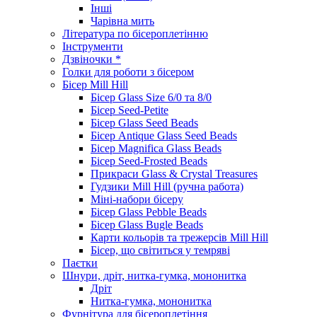
Інші
Чарівна мить
Література по бісероплетінню
Інструменти
Дзвіночки *
Голки для роботи з бісером
Бісер Mill Hill
Бісер Glass Size 6/0 та 8/0
Бісер Seed-Petite
Бісер Glass Seed Beads
Бісер Antique Glass Seed Beads
Бісер Magnifica Glass Beads
Бісер Seed-Frosted Beads
Прикраси Glass & Crystal Treasures
Гудзики Mill Hill (ручна работа)
Міні-набори бісеру
Бісер Glass Pebble Beads
Бісер Glass Bugle Beads
Карти кольорів та трежерсів Mill Hill
Бісер, що світиться у темряві
Паєтки
Шнури, дріт, нитка-гумка, мононитка
Дріт
Нитка-гумка, мононитка
Фурнітура для бісероплетіння